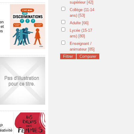
supérieur
[42]
Collège (11-14
ans)
[53]
 en
Adulte
[66]
 et
Lycée (15-17
es
ans)
[80]
Enseignant /
animateur
[85]
P.
éativité