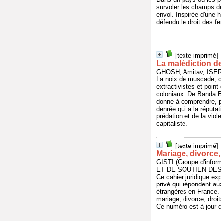
survoler les champs de 
envol. Inspirée d'une h
défendu le droit des 
[texte imprimé]
La malédiction de
GHOSH, Amitav, ISER
La noix de muscade, c'
extractivistes et point
coloniaux. De Banda B
donne à comprendre, pa
denrée qui a la réputa
prédation et de la vio
capitaliste.
[texte imprimé]
Mariage, divorce,
GISTI (Groupe d'info
ET DE SOUTIEN DES I
Ce cahier juridique exp
privé qui répondent aux
étrangères en France. 
mariage, divorce, droit
Ce numéro est à jour 