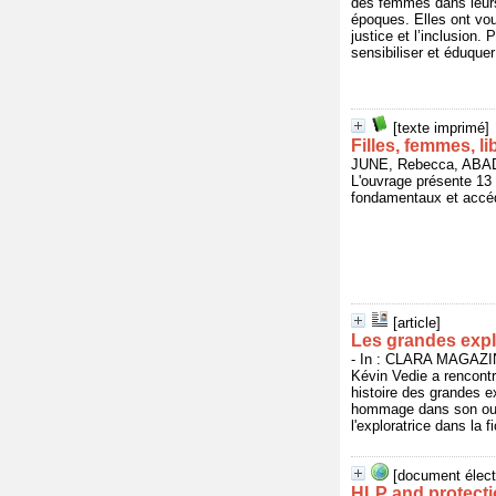
des femmes dans leurs 
époques. Elles ont vou
justice et l’inclusion.
sensibiliser et éduque
[texte imprimé]
Filles, femmes, l
JUNE, Rebecca, ABA
L'ouvrage présente 13 
fondamentaux et accéde
[article]
Les grandes expl
- In : CLARA MAGAZINE
Kévin Vedie a rencontr
histoire des grandes e
hommage dans son ouvr
l'exploratrice dans la fi
[document élect
HLP and protecti