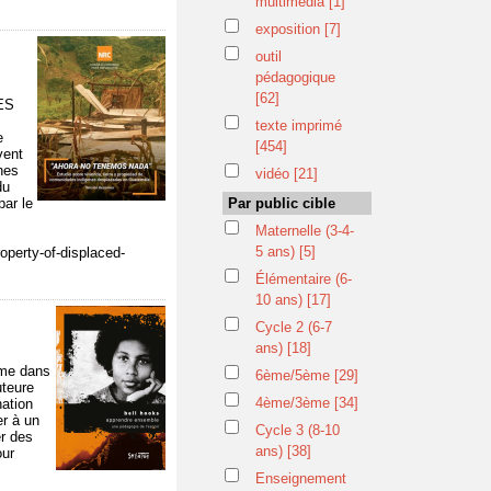
multimédia
[1]
exposition
[7]
outil
pédagogique
[62]
ES
texte imprimé
e
[454]
vent
nes
vidéo
[21]
du
par le
Par public cible
Maternelle (3-4-
5 ans)
[5]
operty-of-displaced-
Élémentaire (6-
10 ans)
[17]
Cycle 2 (6-7
ans)
[18]
sme dans
6ème/5ème
[29]
uteure
4ème/3ème
[34]
ation
er à un
Cycle 3 (8-10
er des
ans)
[38]
our
Enseignement