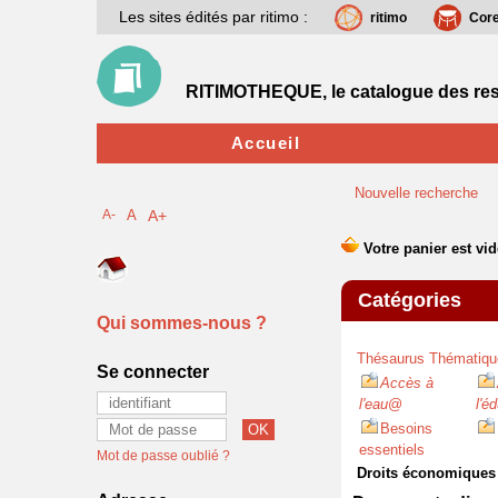
Les sites édités par ritimo :
ritimo
Cor
RITIMOTHEQUE, le catalogue des res
Accueil
Nouvelle recherche
A-
A
A+
Catégories
Qui sommes-nous ?
Thésaurus Thématiqu
Se connecter
Accès à
l'eau
@
l'é
Besoins
essentiels
Mot de passe oublié ?
Droits économiques 