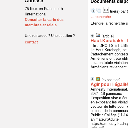
Adresse
Documents dispon
75 lieux en France et à
trié(s) par
l'international
la recherche
Consulter la carte des
Etendre la recherche 
membres et relais
Une remarque ? Une question ?
[article]
Haut-Karabakh : 
contact
- In : DROITS ET LIBE
Le Haut-Karabagh, peup
(rattachement contesté
Arméniens ont été obli
cela en totale violatio
Arméniens reviennent s
[exposition]
Agir pour l'égalit
Amnesty Internatio
2024, 18 panneaux
L'exposition vise à éd
en exposant les violat
vecteur de lutte pour l
espoirs de la commun
Public : Collège (11-
animateur;Adulte
https://amnestyfr.cd
light.pdf