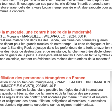
tournesol. Encouragée par ses parents, elle défiera l'interdit et prendra son
istoire vraie, celle de la vraie Loujain, emprisonnée en Arabie saoudite pour av
femmes à conduire.
 la muscade, une contre histoire de la modernité
TE, Morgane - MARSEILLE : WILDPROJECT, 2024, 360 P.
est une malédiction dans les îles Banda, lieu d’une des premières guerres
 de départ pour les grands troubles de notre temps : la crise écologique et les
esar à Standing Rock et jusque dans les profondeurs de la forêt amazonienne,
r des récits de destructions et de résistance, la folie meurtrière déclenchée
tion de guérir de la peste. L’essayiste indien Amitav Ghosh en fait le symbole 
lence coloniale, mettant en évidence les racines destructrices de la modernité
 filiation des personnes étrangères en France
rmation et de soutien des immigré·e·s), - PARIS : GROUPE D'INFORMATION
MMIGRE·E·S (GISTI), 2024/05, 40 P.
ose de la manière la plus claire possible les règles du droit international
 questions liées au droit de la famille et de la filiation des personnes
Les règles dites "de conflit" sont abordées par thème : minorité et majorité,
s et obligations des époux, filiation, obligations alimentaires, successions.
des derniers règlements européens sur les régimes matrimoniaux.