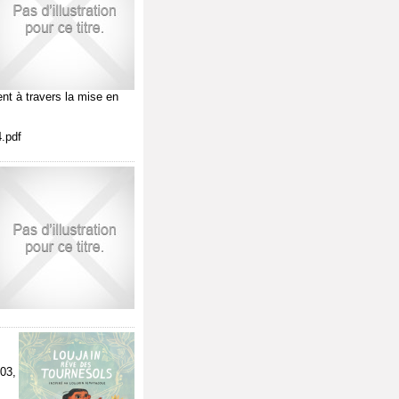
nt à travers la mise en
.pdf
03,