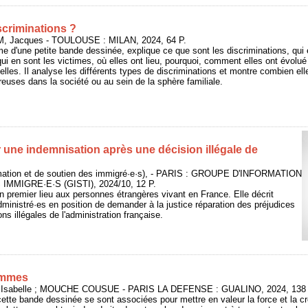
iscriminations ?
, Jacques - TOULOUSE : MILAN, 2024, 64 P.
e d'une petite bande dessinée, explique ce que sont les discriminations, qui
qui en sont les victimes, où elles ont lieu, pourquoi, comment elles ont évolué
elles. Il analyse les différents types de discriminations et montre combien ell
euses dans la société ou au sein de la sphère familiale.
une indemnisation après une décision illégale de
rmation et de soutien des immigré·e·s), - PARIS : GROUPE D'INFORMATION
MMIGRE·E·S (GISTI), 2024/10, 12 P.
n premier lieu aux personnes étrangères vivant en France. Elle décrit
inistré·es en position de demander à la justice réparation des préjudices
s illégales de l'administration française.
femmes
, Isabelle ; MOUCHE COUSUE - PARIS LA DEFENSE : GUALINO, 2024, 138 
cette bande dessinée se sont associées pour mettre en valeur la force et la cr