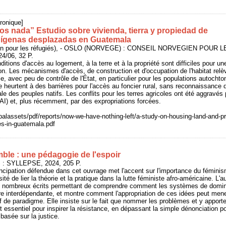
ronique]
s nada” Estudio sobre vivienda, tierra y propiedad de
ígenas desplazadas en Guatemala
ien pour les réfugiés), - OSLO (NORVEGE) : CONSEIL NORVEGIEN POUR L
4/06, 32 P.
tions d'accès au logement, à la terre et à la propriété sont difficiles pour un
ion. Les mécanismes d'accès, de construction et d'occupation de l'habitat relè
e, avec peu de contrôle de l'État, en particulier pour les populations autochto
e heurtent à des barrières pour l'accès au foncier rural, sans reconnaissance 
rale des peuples natifs. Les conflits pour les terres agricoles ont été aggravés 
CAI) et, plus récemment, par des expropriations forcées.
balassets/pdf/reports/now-we-have-nothing-left/a-study-on-housing-land-and-pr
s-in-guatemala.pdf
le : une pédagogie de l'espoir
 : SYLLEPSE, 2024, 205 P.
ncipation défendue dans cet ouvrage met l'accent sur l'importance du fémini
ité de lier la théorie et la pratique dans la lutte féministe afro-américaine. L'a
de nombreux écrits permettant de comprendre comment les systèmes de domin
re interdépendante, et montre comment l'appropriation de ces idées peut men
f de paradigme. Elle insiste sur le fait que nommer les problèmes et y apport
t essentiel pour inspirer la résistance, en dépassant la simple dénonciation p
basée sur la justice.