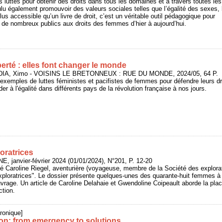
luttes pour obtenir des droits dans tous les domaines et à travers toutes les
lu également promouvoir des valeurs sociales telles que l’égalité des sexes, 
 Plus accessible qu’un livre de droit, c’est un véritable outil pédagogique pour
r de nombreux publics aux droits des femmes d’hier à aujourd’hui.
iberté : elles font changer le monde
DIA, Ximo - VOISINS LE BRETONNEUX : RUE DU MONDE, 2024/05, 64 P.
exemples de luttes féministes et pacifistes de femmes pour défendre leurs dr
r à l'égalité dans différents pays de la révolution française à nos jours.
oratrices
, janvier-février 2024 (01/01/2024), N°201, P. 12-20
é Caroline Riegel, aventurière (voyageuse, membre de la Société des explora
xploratrices". Le dossier présente quelques-unes des quarante-huit femmes à 
age. Un article de Caroline Delahaie et Gwendoline Coipeault aborde la pla
ction.
ronique]
on: from emergency to solutions