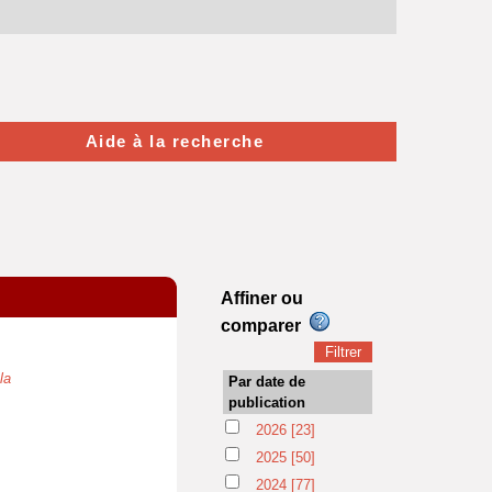
Aide à la recherche
Affiner ou
comparer
la
Par date de
publication
2026
[23]
2025
[50]
2024
[77]