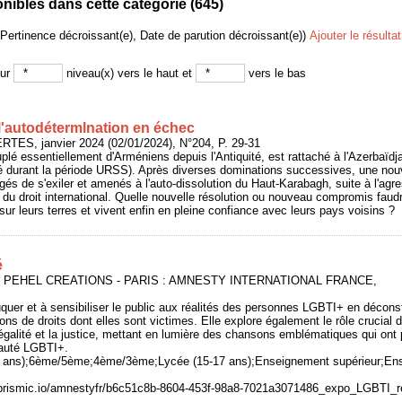
ibles dans cette catégorie (
645
)
(Pertinence décroissant(e), Date de parution décroissant(e))
Ajouter le résulta
sur
niveau(x) vers le haut et
vers le bas
l'autodétermlnation en échec
RTES, janvier 2024 (02/01/2024), N°204, P. 29-31
lé essentiellement d'Arméniens depuis l'Antiquité, est rattaché à l'Azerbaïd
 durant la période URSS). Après diverses dominations successives, une nouvel
gés de s'exiler et amenés à l'auto-dissolution du Haut-Karabagh, suite à l'agre
n du droit international. Quelle nouvelle résolution ou nouveau compromis faudra
ur leurs terres et vivent enfin en pleine confiance avec leurs pays voisins ?
é
nal, PEHEL CREATIONS - PARIS : AMNESTY INTERNATIONAL FRANCE,
uquer et à sensibiliser le public aux réalités des personnes LGBTI+ en déconst
ions de droits dont elles sont victimes. Elle explore également le rôle crucia
'égalité et la justice, mettant en lumière des chansons emblématiques qui ont p
auté LGBTI+.
14 ans);6ème/5ème;4ème/3ème;Lycée (15-17 ans);Enseignement supérieur;Ens
n.prismic.io/amnestyfr/b6c51c8b-8604-453f-98a8-7021a3071486_expo_LGBTI_r