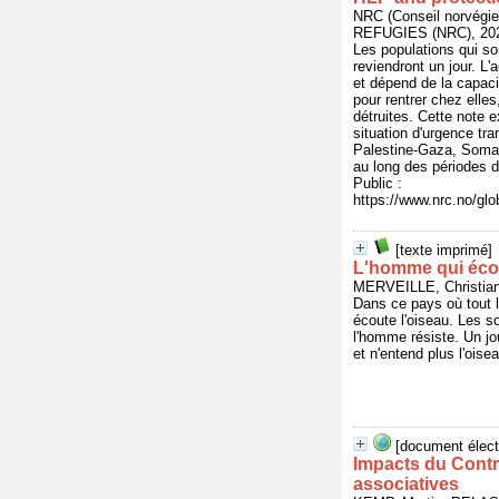
NRC (Conseil norvég
REFUGIES (NRC), 2024
Les populations qui son
reviendront un jour. L'
et dépend de la capaci
pour rentrer chez elle
détruites. Cette note e
situation d'urgence tr
Palestine-Gaza, Somali
au long des périodes 
Public :
https://www.nrc.no/glo
[texte imprimé]
L'homme qui écou
MERVEILLE, Christia
Dans ce pays où tout le
écoute l'oiseau. Les s
l'homme résiste. Un jou
et n'entend plus l'oisea
[document élect
Impacts du Contr
associatives