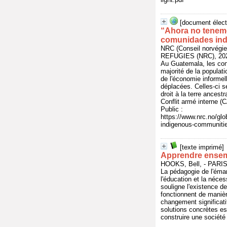
[document élect
“Ahora no tenemo
comunidades ind
NRC (Conseil norvég
REFUGIES (NRC), 202
Au Guatemala, les condi
majorité de la populat
de l'économie informell
déplacées. Celles-ci s
droit à la terre ancest
Conflit armé interne (
Public :
https://www.nrc.no/glo
indigenous-communitie
[texte imprimé]
Apprendre ensemb
HOOKS, Bell, - PARIS
La pédagogie de l'éma
l'éducation et la nécess
souligne l'existence 
fonctionnent de maniè
changement significati
solutions concrètes es
construire une société 