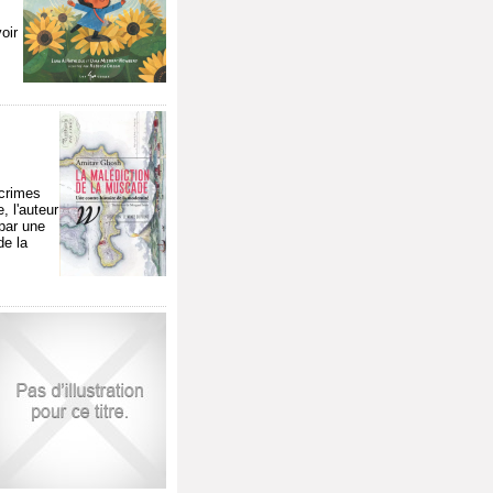
oir
 crimes
 l'auteur
 par une
de la