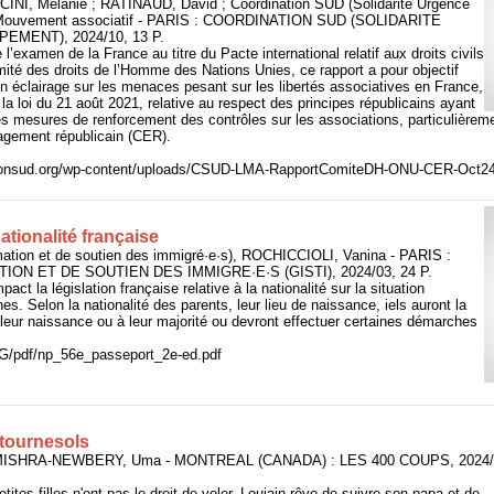
INI, Mélanie ; RATINAUD, David ; Coordination SUD (Solidarité Urgence
 Mouvement associatif - PARIS : COORDINATION SUD (SOLIDARITE
MENT), 2024/10, 13 P.
l’examen de la France au titre du Pacte international relatif aux droits civils
omité des droits de l’Homme des Nations Unies, ce rapport a pour objectif
n éclairage sur les menaces pesant sur les libertés associatives en France,
s la loi du 21 août 2021, relative au respect des principes républicains ayant
es mesures de renforcement des contrôles sur les associations, particulièreme
gagement républicain (CER).
tionsud.org/wp-content/uploads/CSUD-LMA-RapportComiteDH-ONU-CER-Oct24
ationalité française
mation et de soutien des immigré·e·s), ROCHICCIOLI, Vanina - PARIS :
ON ET DE SOUTIEN DES IMMIGRE·E·S (GISTI), 2024/03, 24 P.
pact la législation française relative à la nationalité sur la situation
es. Selon la nationalité des parents, leur lieu de naissance, iels auront la
à leur naissance ou à leur majorité ou devront effectuer certaines démarches
IMG/pdf/np_56e_passeport_2e-ed.pdf
 tournesols
MISHRA-NEWBERY, Uma - MONTREAL (CANADA) : LES 400 COUPS, 2024/
ites filles n'ont pas le droit de voler, Loujain rêve de suivre son papa et de