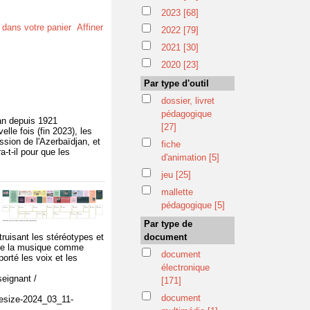
2023
[68]
t dans votre panier
Affiner
2022
[79]
2021
[30]
2020
[23]
Par type d'outil
dossier, livret
pédagogique
jan depuis 1921
[27]
le fois (fin 2023), les
ssion de l'Azerbaïdjan, et
fiche
-t-il pour que les
d'animation
[5]
jeu
[25]
mallette
pédagogique
[5]
Par type de
ruisant les stéréotypes et
document
l de la musique comme
document
orté les voix et les
électronique
eignant /
[171]
document
esize-2024_03_11-