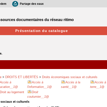
edem
Partage des eaux
sources documentaires du réseau ritimo
Présentation du catalogue
e
>
DROITS ET LIBERTÉS
>
Droits économiques sociaux et culturels
Accès à
Accès à
Accès à la
Accès à 
ducation__1
@
l'information__1
@
santé__1
@
terre__1
@
Droit au logement
Droit
coutumier__1
@
sociaux et culturels