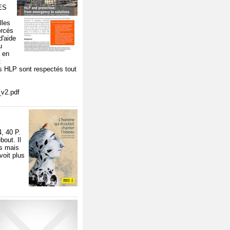
ES
lles
orcés
d'aide
u
) en
:
ts HLP sont respectés tout
_v2.pdf
 40 P.
bout. Il
ns mais
voit plus