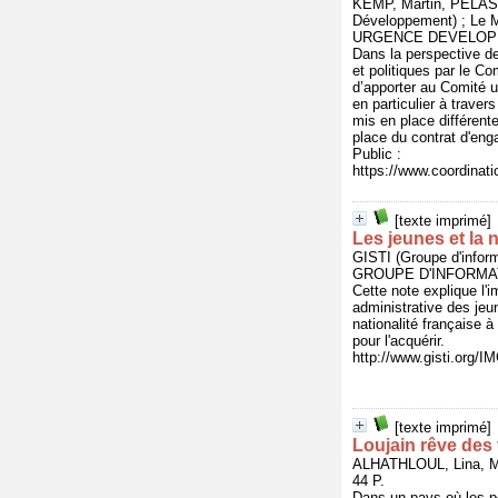
KEMP, Martin, PELASC
Développement) ; Le
URGENCE DEVELOPPE
Dans la perspective de 
et politiques par le C
d’apporter au Comité u
en particulier à traver
mis en place différent
place du contrat d'en
Public :
https://www.coordina
[texte imprimé]
Les jeunes et la n
GISTI (Groupe d'infor
GROUPE D'INFORMATI
Cette note explique l'im
administrative des jeun
nationalité française 
pour l'acquérir.
http://www.gisti.org/
[texte imprimé]
Loujain rêve des
ALHATHLOUL, Lina, 
44 P.
Dans un pays où les pet