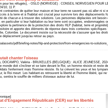
ien pour les réfugiés), - OSLO (NORVEGE) : CONSEIL NORVEGIEN POUR L
/10, 11 P.
t contraintes de quitter leur maison et leur terre ne savent pas où aller ni si e
accès à la terre et à l'habitat est crucial pour survivre lors des déplacements f
té de chacun·e à trouver des solutions. Les personnes déplacées ont besoin 
s, en particulier si leur habitation ou leur terre sont occupées, endommagées o
xplore la pertinence de la protection des droits HLP (habitat, terre et propriété
ansitoire et apporte des éléments de réponse dans trois contextes spécifiques 
e, Colombie. Le document insiste sur la nécessité de s'assurer que les droi
de déplacement jusqu'au retour au pays.
balassets/pdf/briefing-notes/hlp-and-protection/from-emergencies-to-solutions
tait chanter l'oiseau
n, DOCAMPO, Valéria - BRUXELLES (BELGIQUE) : ALICE JEUNESSE, 2024,
 monde doit s'incliner et se taire devant le Roi, un homme résiste et reste de
oldats l'enferment mais l'homme résiste. Ils lui crèvent les yeux et les tympa
r, le Roi meurt. Les habitant·es retrouvent la liberté et l'homme libéré, qui ne 
u, sentira le souffle de milliers d'oiseaux autour de lui.
ronique]
at d'Engagement Républicain (CER) sur les libertés