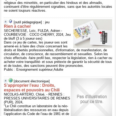
religieux des minorités, en particulier des hindous et des ahmadis,
continuent d’être régulièrement signalées, sans que les autorités locales
ne soient toujours réactives.
[outil pédagogique] : jeu
Rien à cacher
SECHERESSE, Loïc, FULDA, Adrien -
COURBEVOIE : COCO CHERRY, 2024, Jeu
de bluff (3 à 5 joueur·ses)
Dans ce jeu de cartes, les joueur·ses sont
amené·es à faire des choix concernant les
droits et libertés professionnelles, d'information, de manifestation, de
circulation, de conscience, de rassemblement et sexuelles. Selon les
choix effectués -faire profil bas, respecter la législation, rien à cacher ou
acheter votre tranquillité- et sous prétexte de garantir la sécurité de tous
et de toutes, des sanctions peuvent être prononcées.
Public : Enseignement supérieur;Adulte
[document électronique]
S’approprier l’eau : Droits,
espaces et pouvoirs au Chili
NICOLAS-ARTERO, Chloé, - RENNES :
PRESSES UNIVERSITAIRES DE RENNES
(PUR), 2024,
"Le Chili constitue un laboratoire de la néo-
libéralisation des ressources en eau depuis
l’application du Code de l’eau de 1981 et de