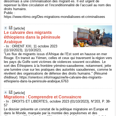
désormais à une criminalisation des migrant·es. Il est urgent de
repenser la libre circulation et l’inconditionnalité de l’accueil au nom des
droits humains.
Public :
https://www.ritimo.org/Des-migrations-mondialisees-et-criminalisees
[article]
Le calvaire des migrants
éthiopiens dans la péninsule
Arabique
- In : ORIENT XXI, 11 octobre 2023
(11/10/2023), 11/10/2023,
"Les flux de migrants issus d’Afrique de l’Est sont en hausse en mer
Rouge. En transit au Yémen, celles et ceux qui traversent la région vers
les pays du Golfe sont victimes de violences souvent occultées. Le
sort des Éthiopiens à la frontière yéméno-saoudienne, notamment, jette
une lumière crue sur les pratiques des autorités saoudiennes, comme le
révèlent des organisations de défense des droits humains." (Résumé
d'éditeur). https://orientxxi.info/magazine/le-calvaire-des-migrants-
ethiopiens-dans-la-peninsule-arabique,6763
[article]
Migrations : Comprendre et Convaincre
- In : DROITS ET LIBERTES, octobre 2023 (01/10/2023), N°203, P. 38-
57
Le dossier présente un constat de la politique migratoire en Europe et
dans le Monde, marquée par la montée des populismes et des