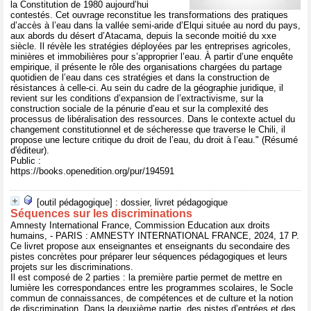
la Constitution de 1980 aujourd’hui
contestés. Cet ouvrage reconstitue les transformations des pratiques
d’accès à l’eau dans la vallée semi-aride d’Elqui située au nord du pays,
aux abords du désert d’Atacama, depuis la seconde moitié du xxe
siècle. Il révèle les stratégies déployées par les entreprises agricoles,
minières et immobilières pour s’approprier l’eau. À partir d’une enquête
empirique, il présente le rôle des organisations chargées du partage
quotidien de l’eau dans ces stratégies et dans la construction de
résistances à celle-ci. Au sein du cadre de la géographie juridique, il
revient sur les conditions d’expansion de l’extractivisme, sur la
construction sociale de la pénurie d’eau et sur la complexité des
processus de libéralisation des ressources. Dans le contexte actuel du
changement constitutionnel et de sécheresse que traverse le Chili, il
propose une lecture critique du droit de l’eau, du droit à l’eau." (Résumé
d'éditeur).
Public :
https://books.openedition.org/pur/194591
[outil pédagogique] : dossier, livret pédagogique
Séquences sur les discriminations
Amnesty International France, Commission Education aux droits
humains, - PARIS : AMNESTY INTERNATIONAL FRANCE, 2024, 17 P.
Ce livret propose aux enseignantes et enseignants du secondaire des
pistes concrètes pour préparer leur séquences pédagogiques et leurs
projets sur les discriminations.
Il est composé de 2 parties : la première partie permet de mettre en
lumière les correspondances entre les programmes scolaires, le Socle
commun de connaissances, de compétences et de culture et la notion
de discrimination. Dans la deuxième partie, des pistes d’entrées et des