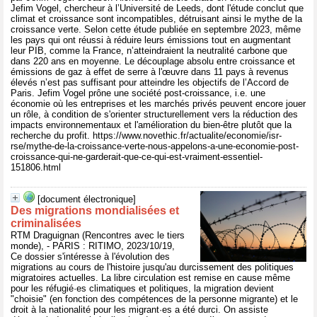
Jefim Vogel, chercheur à l’Université de Leeds, dont l'étude conclut que
climat et croissance sont incompatibles, détruisant ainsi le mythe de la
croissance verte. Selon cette étude publiée en septembre 2023, même
les pays qui ont réussi à réduire leurs émissions tout en augmentant
leur PIB, comme la France, n’atteindraient la neutralité carbone que
dans 220 ans en moyenne. Le découplage absolu entre croissance et
émissions de gaz à effet de serre à l'œuvre dans 11 pays à revenus
élevés n’est pas suffisant pour atteindre les objectifs de l’Accord de
Paris. Jefim Vogel prône une société post-croissance, i.e. une
économie où les entreprises et les marchés privés peuvent encore jouer
un rôle, à condition de s'orienter structurellement vers la réduction des
impacts environnementaux et l'amélioration du bien-être plutôt que la
recherche du profit. https://www.novethic.fr/actualite/economie/isr-
rse/mythe-de-la-croissance-verte-nous-appelons-a-une-economie-post-
croissance-qui-ne-garderait-que-ce-qui-est-vraiment-essentiel-
151806.html
[document électronique]
Des migrations mondialisées et
criminalisées
RTM Draguignan (Rencontres avec le tiers
monde), - PARIS : RITIMO, 2023/10/19,
Ce dossier s'intéresse à l'évolution des
migrations au cours de l'histoire jusqu'au durcissement des politiques
migratoires actuelles. La libre circulation est remise en cause même
pour les réfugié·es climatiques et politiques, la migration devient
"choisie" (en fonction des compétences de la personne migrante) et le
droit à la nationalité pour les migrant·es a été durci. On assiste