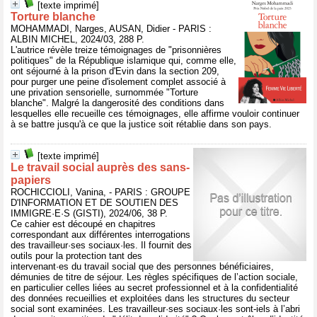
[texte imprimé]
Torture blanche
MOHAMMADI, Narges, AUSAN, Didier - PARIS :
ALBIN MICHEL, 2024/03, 288 P.
L'autrice révèle treize témoignages de "prisonnières
politiques" de la République islamique qui, comme elle,
ont séjourné à la prison d'Evin dans la section 209,
pour purger une peine d'isolement complet associé à
une privation sensorielle, surnommée "Torture
blanche". Malgré la dangerosité des conditions dans
lesquelles elle recueille ces témoignages, elle affirme vouloir continuer
à se battre jusqu'à ce que la justice soit rétablie dans son pays.
[texte imprimé]
Le travail social auprès des sans-
papiers
ROCHICCIOLI, Vanina, - PARIS : GROUPE
D'INFORMATION ET DE SOUTIEN DES
IMMIGRE·E·S (GISTI), 2024/06, 38 P.
Ce cahier est découpé en chapitres
correspondant aux différentes interrogations
des travailleur·ses sociaux·les. Il fournit des
outils pour la protection tant des
intervenant·es du travail social que des personnes bénéficiaires,
démunies de titre de séjour. Les règles spécifiques de l’action sociale,
en particulier celles liées au secret professionnel et à la confidentialité
des données recueillies et exploitées dans les structures du secteur
social sont examinées. Les travailleur·ses sociaux·les sont-iels à l’abri