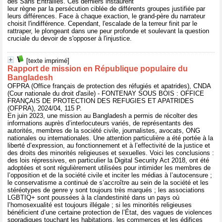
des Sans Entrailles. Ces derniers instaurent
leur règne par la persécution ciblée de différents groupes justifiée par
leurs différences. Face à chaque exaction, le grand-père du narrateur
choisit l'indifférence. Cependant, l'escalade de la terreur finit par le
rattraper, le plongeant dans une peur profonde et soulevant la question
cruciale du devoir de s'opposer à l'injustice.
[texte imprimé]
Rapport de mission en République populaire du
Bangladesh
OFPRA (Office français de protection des réfugiés et apatrides), CNDA
(Cour nationale du droit d'asile) - FONTENAY SOUS BOIS : OFFICE
FRANÇAIS DE PROTECTION DES REFUGIES ET APATRIDES
(OFPRA), 2024/04, 115 P.
En juin 2023, une mission au Bangladesh a permis de récolter des
informations auprès d’interlocuteurs variés, de représentants des
autorités, membres de la société civile, journalistes, avocats, ONG
nationales ou internationales. Une attention particulière a été portée à la
liberté d’expression, au fonctionnement et à l’effectivité de la justice et
des droits des minorités religieuses et sexuelles. Voici les conclusions :
des lois répressives, en particulier la Digital Security Act 2018, ont été
adoptées et sont régulièrement utilisées pour intimider les membres de
l’opposition et de la société civile et inciter les médias à l’autocensure ;
le conservatisme a continué de s’accroître au sein de la société et les
stéréotypes de genre y sont toujours très marqués ; les associations
LGBTIQ+ sont poussées à la clandestinité dans un pays où
l’homosexualité est toujours illégale ; si les minorités religieuses
bénéficient d’une certaine protection de l’État, des vagues de violences
sporadiques touchant les habitations, les commerces et les édifices