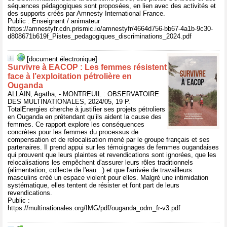
séquences pédagogiques sont proposées, en lien avec des activités et
des supports créés par Amnesty International France.
Public : Enseignant / animateur
https://amnestyfr.cdn.prismic.io/amnestyfr/4664d756-bb67-4a1b-9c30-
d808671b619f_Pistes_pedagogiques_discriminations_2024.pdf
[document électronique]
Survivre à EACOP : Les femmes résistent
face à l’exploitation pétrolière en
Ouganda
ALLAIN, Agatha, - MONTREUIL : OBSERVATOIRE
DES MULTINATIONALES, 2024/05, 19 P.
TotalEnergies cherche à justifier ses projets pétroliers
en Ouganda en prétendant qu’ils aident la cause des
femmes. Ce rapport explore les conséquences
concrètes pour les femmes du processus de
compensation et de relocalisation mené par le groupe français et ses
partenaires. Il prend appui sur les témoignages de femmes ougandaises
qui prouvent que leurs plaintes et revendications sont ignorées, que les
relocalisations les empêchent d'assurer leurs rôles traditionnels
(alimentation, collecte de l'eau...) et que l'arrivée de travailleurs
masculins créé un espace violent pour elles. Malgré une intimidation
systématique, elles tentent de résister et font part de leurs
revendications.
Public :
https://multinationales.org/IMG/pdf/ouganda_odm_fr-v3.pdf