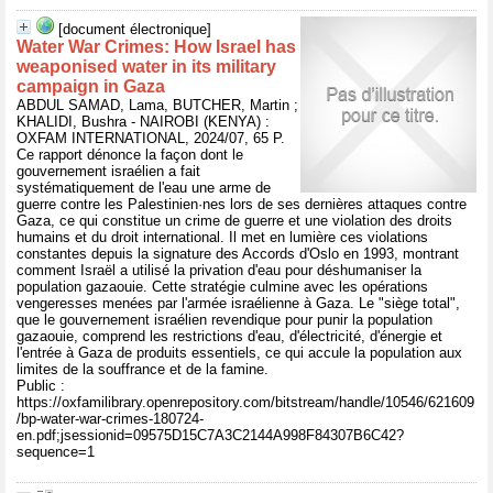
[document électronique]
Water War Crimes: How Israel has
weaponised water in its military
campaign in Gaza
ABDUL SAMAD, Lama, BUTCHER, Martin ;
KHALIDI, Bushra - NAIROBI (KENYA) :
OXFAM INTERNATIONAL, 2024/07, 65 P.
Ce rapport dénonce la façon dont le
gouvernement israélien a fait
systématiquement de l'eau une arme de
guerre contre les Palestinien·nes lors de ses dernières attaques contre
Gaza, ce qui constitue un crime de guerre et une violation des droits
humains et du droit international. Il met en lumière ces violations
constantes depuis la signature des Accords d'Oslo en 1993, montrant
comment Israël a utilisé la privation d'eau pour déshumaniser la
population gazaouie. Cette stratégie culmine avec les opérations
vengeresses menées par l'armée israélienne à Gaza. Le "siège total",
que le gouvernement israélien revendique pour punir la population
gazaouie, comprend les restrictions d'eau, d'électricité, d'énergie et
l'entrée à Gaza de produits essentiels, ce qui accule la population aux
limites de la souffrance et de la famine.
Public :
https://oxfamilibrary.openrepository.com/bitstream/handle/10546/621609
/bp-water-war-crimes-180724-
en.pdf;jsessionid=09575D15C7A3C2144A998F84307B6C42?
sequence=1