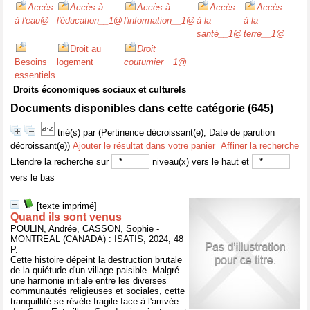
Accès
Accès à
Accès à
Accès
Accès
à l'eau
@
l'éducation__1
@
l'information__1
@
à la
à la
santé__1
@
terre__1
@
Droit au
Droit
Besoins
logement
coutumier__1
@
essentiels
Droits économiques sociaux et culturels
Documents disponibles dans cette catégorie (
645
)
trié(s) par
(Pertinence décroissant(e), Date de parution
décroissant(e))
Ajouter le résultat dans votre panier
Affiner la recherche
Etendre la recherche sur
niveau(x) vers le haut et
vers le bas
[texte imprimé]
Quand ils sont venus
POULIN, Andrée, CASSON, Sophie -
MONTREAL (CANADA) : ISATIS, 2024, 48
P.
Cette histoire dépeint la destruction brutale
de la quiétude d'un village paisible. Malgré
une harmonie initiale entre les diverses
communautés religieuses et sociales, cette
tranquillité se révèle fragile face à l'arrivée