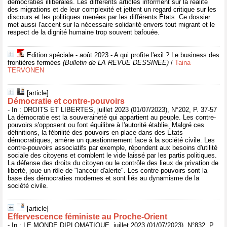
démocraties illibérales. Les différents articles informent sur la réalité
des migrations et de leur complexité et jettent un regard critique sur les
discours et les politiques menées par les différents États. Ce dossier
met aussi l'accent sur la nécessaire solidarité envers tout migrant et le
respect de la dignité humaine trop souvent bafouée.
Edition spéciale - août 2023 - A qui profite l'exil ? Le business des
frontières fermées
(Bulletin de LA REVUE DESSINEE)
/
Taina
TERVONEN
[article]
Démocratie et contre-pouvoirs
- In : DROITS ET LIBERTES, juillet 2023 (01/07/2023), N°202, P. 37-57
La démocratie est la souveraineté qui appartient au peuple. Les contre-
pouvoirs s'opposent ou font équilibre à l'autorité établie. Malgré ces
définitions, la fébrilité des pouvoirs en place dans des États
démocratiques, amène un questionnement face à la société civile. Les
contre-pouvoirs associatifs par exemple, répondent aux besoins d'utilité
sociale des citoyens et comblent le vide laissé par les partis politiques.
La défense des droits du citoyen ou le contrôle des lieux de privation de
liberté, joue un rôle de "lanceur d'alerte". Les contre-pouvoirs sont la
base des démocraties modernes et sont liés au dynamisme de la
société civile.
[article]
Effervescence féministe au Proche-Orient
- In : LE MONDE DIPLOMATIQUE, juillet 2023 (01/07/2023), N°832, P.