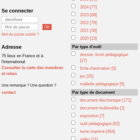
2024
[77]
Se connecter
2023
[68]
2022
[79]
2021
[30]
Mot de passe oublié ?
2020
[23]
Adresse
Par type d'outil
dossier, livret pédagogique
75 lieux en France et à
[27]
l'international
Consulter la carte des membres
fiche d'animation
[5]
et relais
jeu
[25]
mallette pédagogique
[5]
Une remarque ? Une question ?
contact
Par type de document
document électronique
[171]
document multimédia
[1]
exposition
[7]
outil pédagogique
[62]
texte imprimé
[454]
vidéo
[21]