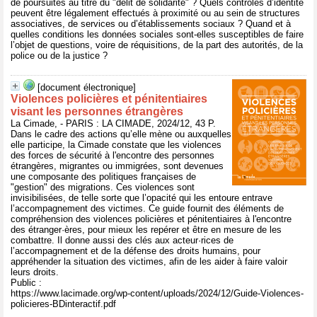
de poursuites au titre du "délit de solidarité" ? Quels contrôles d’identité
peuvent être légalement effectués à proximité ou au sein de structures
associatives, de services ou d’établissements sociaux ? Quand et à
quelles conditions les données sociales sont-elles susceptibles de faire
l’objet de questions, voire de réquisitions, de la part des autorités, de la
police ou de la justice ?
[document électronique]
Violences policières et pénitentiaires
visant les personnes étrangères
La Cimade, - PARIS : LA CIMADE, 2024/12, 43 P.
Dans le cadre des actions qu’elle mène ou auxquelles
elle participe, la Cimade constate que les violences
des forces de sécurité à l'encontre des personnes
étrangères, migrantes ou immigrées, sont devenues
une composante des politiques françaises de
"gestion" des migrations. Ces violences sont
invisibilisées, de telle sorte que l’opacité qui les entoure entrave
l’accompagnement des victimes. Ce guide fournit des éléments de
compréhension des violences policières et pénitentiaires à l'encontre
des étranger·ères, pour mieux les repérer et être en mesure de les
combattre. Il donne aussi des clés aux acteur·rices de
l’accompagnement et de la défense des droits humains, pour
appréhender la situation des victimes, afin de les aider à faire valoir
leurs droits.
Public :
https://www.lacimade.org/wp-content/uploads/2024/12/Guide-Violences-
policieres-BDinteractif.pdf