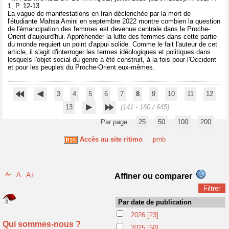
1, P. 12-13
La vague de manifestations en Iran déclenchée par la mort de
l'étudiante Mahsa Amini en septembre 2022 montre combien la question
de l'émancipation des femmes est devenue centrale dans le Proche-
Orient d'aujourd'hui. Appréhender la lutte des femmes dans cette partie
du monde requiert un point d'appui solide. Comme le fait l'auteur de cet
article, il s'agit d'interroger les termes idéologiques et politiques dans
lesquels l'objet social du genre a été construit, à la fois pour l'Occident
et pour les peuples du Proche-Orient eux-mêmes.
3
4
5
6
7
8
9
10
11
12
13
(141 - 160 / 645)
Par page :
25
50
100
200
Accès au site ritimo
pmb
A-
A
A+
Affiner ou comparer
Par date de publication
2026
[23]
Qui sommes-nous ?
2025
[50]