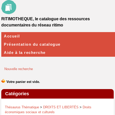
RITIMOTHEQUE, le catalogue des ressources
documentaires du réseau ritimo
Accueil
Présentation du catalogue
Aide à la recherche
Nouvelle recherche
Catégories
Thésaurus Thématique
>
DROITS ET LIBERTÉS
>
Droits
économiques sociaux et culturels