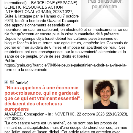
international), - BARCELONE (ESPAGNE) :
GENETIC RESOURCES ACTION
INTERNATIONAL (GRAIN), 2023/10/27,
Suite à l'attaque par le Hamas du 7 octobre
2023, Israël a bombardé Gaza et l'a coupée
des approvisionnements essentiels en
nourriture, en eau, en carburant, en électricité et en médicaments ce qui
n'a fait qu'accentuer encore plus la crise humanitaire déjà présente.
Depuis longtemps déjà Israël détruit les cultures palestiniennes et
bloque l'accès à leurs terres aux agriculteurs, empêche les Gazaouis de
pêcher en mer au-delà de 6 miles et impose un apartheid de l'eau. Ces
restrictions ont des conséquences sur la souveraineté alimentaire et la
santé de ce peuple, privé de ses droits et libertés.
Public :
https://grain.org/fr/article/7048-le-peuple-palestinien-a-droit-a-la-vie-a-la-
terre-et-a-la-souverainete
[article]
"Nous appelons à une économie
post-croissance, qui ne garderait
que ce qui est vraiment essentiel",
déclarent des chercheurs
européens
ALVAREZ, Concepcion - In : NOVETHIC, 22 octobre 2023 (22/10/2023),
22/10/2023,
"La croissance verte est un mythe", ce ne sont pas les propos de
militant·es anticapitalistes mais d'une équipe de chercheur·ses, animée
par Jefim Vogel et Jason Hickel. Cet article relate en entretien avec