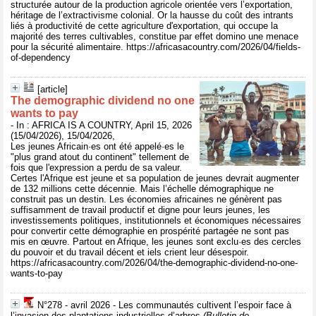
structurée autour de la production agricole orientée vers l’exportation,
héritage de l’extractivisme colonial. Or la hausse du coût des intrants
liés à productivité de cette agriculture d'exportation, qui occupe la
majorité des terres cultivables, constitue par effet domino une menace
pour la sécurité alimentaire. https://africasacountry.com/2026/04/fields-
of-dependency
[article]
The demographic dividend no one
wants to pay
- In : AFRICA IS A COUNTRY, April 15, 2026
(15/04/2026), 15/04/2026,
Les jeunes Africain·es ont été appelé·es le
"plus grand atout du continent" tellement de
fois que l'expression a perdu de sa valeur.
Certes l'Afrique est jeune et sa population de jeunes devrait augmenter
de 132 millions cette décennie. Mais l’échelle démographique ne
construit pas un destin. Les économies africaines ne génèrent pas
suffisamment de travail productif et digne pour leurs jeunes, les
investissements politiques, institutionnels et économiques nécessaires
pour convertir cette démographie en prospérité partagée ne sont pas
mis en œuvre. Partout en Afrique, les jeunes sont exclu·es des cercles
du pouvoir et du travail décent et iels crient leur désespoir.
https://africasacountry.com/2026/04/the-demographic-dividend-no-one-
wants-to-pay
N°278 - avril 2026 - Les communautés cultivent l’espoir face à
l’invasion des plantations industrielles d’arbres
(Bulletin de