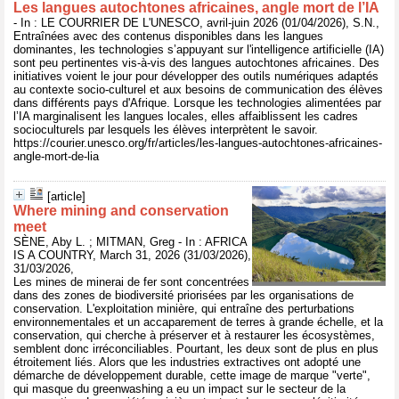
Les langues autochtones africaines, angle mort de l’IA
- In : LE COURRIER DE L'UNESCO, avril-juin 2026 (01/04/2026), S.N.,
Entraînées avec des contenus disponibles dans les langues
dominantes, les technologies s’appuyant sur l'intelligence artificielle (IA)
sont peu pertinentes vis-à-vis des langues autochtones africaines. Des
initiatives voient le jour pour développer des outils numériques adaptés
au contexte socio-culturel et aux besoins de communication des élèves
dans différents pays d'Afrique. Lorsque les technologies alimentées par
l’IA marginalisent les langues locales, elles affaiblissent les cadres
socioculturels par lesquels les élèves interprètent le savoir.
https://courier.unesco.org/fr/articles/les-langues-autochtones-africaines-
angle-mort-de-lia
[article]
Where mining and conservation
meet
SÈNE, Aby L. ; MITMAN, Greg - In : AFRICA
IS A COUNTRY, March 31, 2026 (31/03/2026),
31/03/2026,
Les mines de minerai de fer sont concentrées
dans des zones de biodiversité priorisées par les organisations de
conservation. L'exploitation minière, qui entraîne des perturbations
environnementales et un accaparement de terres à grande échelle, et la
conservation, qui cherche à préserver et à restaurer les écosystèmes,
semblent donc irréconciliables. Pourtant, les deux sont de plus en plus
étroitement liés. Alors que les industries extractives ont adopté une
démarche de développement durable, cette image de marque "verte",
qui masque du greenwashing a eu un impact sur le secteur de la