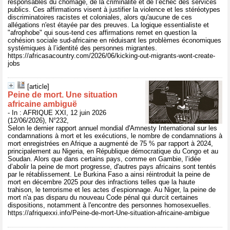
responsables du chômage, de la criminalité et de l’échec des services
publics. Ces affirmations visent à justifier la violence et les stéréotypes
discriminatoires racistes et coloniales, alors qu'aucune de ces
allégations n'est étayée par des preuves. La logique essentialiste et
"afrophobe" qui sous-tend ces affirmations remet en question la
cohésion sociale sud-africaine en réduisant les problèmes économiques
systémiques à l’identité des personnes migrantes.
https://africasacountry.com/2026/06/kicking-out-migrants-wont-create-
jobs
[article]
Peine de mort. Une situation
africaine ambiguë
- In : AFRIQUE XXI, 12 juin 2026
(12/06/2026), N°232,
Selon le dernier rapport annuel mondial d'Amnesty International sur les
condamnations à mort et les exécutions, le nombre de condamnations à
mort enregistrées en Afrique a augmenté de 75 % par rapport à 2024,
principalement au Nigeria, en République démocratique du Congo et au
Soudan. Alors que dans certains pays, comme en Gambie, l’idée
d’abolir la peine de mort progresse, d'autres pays africains sont tentés
par le rétablissement. Le Burkina Faso a ainsi réintroduit la peine de
mort en décembre 2025 pour des infractions telles que la haute
trahison, le terrorisme et les actes d’espionnage. Au Niger, la peine de
mort n'a pas disparu du nouveau Code pénal qui durcit certaines
dispositions, notamment à l'encontre des personnes homosexuelles.
https://afriquexxi.info/Peine-de-mort-Une-situation-africaine-ambigue