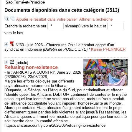
Sao Tomé-et-Principe
Documents disponibles dans cette catégorie (
3513
)
Ajouter le résultat dans votre panier
Affiner la recherche
Etendre la recherche sur
niveau(x) vers le haut et
vers le bas
N°60 - juin 2026 - Chaussures On : Le combat gagné d’un
syndicat en Indonésie
(Bulletin de PUBLIC EYE)
/
Karine PFENNIGER
[article]
Refusing non-existence
- In : AFRICA IS A COUNTRY, June 23, 2026
(23/06/2026), 23/06/2026,
Malgré les efforts déployés par différents
pays africains, notamment le Ghana,
l'Ouganda, le Sénégal ou l'Afrique du Sud, pour criminaliser et effacer
l'identité queer, les Africains LGBTQI+ continuent de contester le mythe
selon lequel leur identité ne serait pas africaine, mais un "sous-produit
de l'influence occidentale voulant imposer l'homosexualité au monde".
Alors que certains États africains élargissent inlassablement le projet
d’effacement queer par des lois violentes allant jusqu'à l'assassinat, les
Africains queers affirment leur résistance politique pour que leur identité
soit inscrite dans l’humanité africaine.
https://africasacountry.com/2026/06/refusing-non-existence