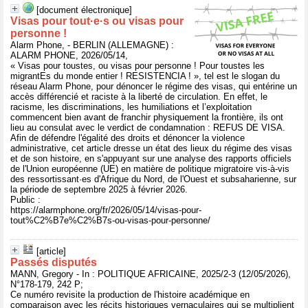
[document électronique]
Visas pour tout·e·s ou visas pour
personne !
Alarm Phone, - BERLIN (ALLEMAGNE) :
ALARM PHONE, 2026/05/14,
« Visas pour toustes, ou visas pour personne ! Pour toustes les
migrantEs du monde entier ! RESISTENCIA ! », tel est le slogan du
réseau Alarm Phone, pour dénoncer le régime des visas, qui entérine un
accès différencié et raciste à la liberté de circulation. En effet, le
racisme, les discriminations, les humiliations et l’exploitation
commencent bien avant de franchir physiquement la frontière, ils ont
lieu au consulat avec le verdict de condamnation : REFUS DE VISA.
Afin de défendre l'égalité des droits et dénoncer la violence
administrative, cet article dresse un état des lieux du régime des visas
et de son histoire, en s'appuyant sur une analyse des rapports officiels
de l'Union européenne (UE) en matière de politique migratoire vis-à-vis
des ressortissant·es d'Afrique du Nord, de l'Ouest et subsaharienne, sur
la période de septembre 2025 à février 2026.
Public :
https://alarmphone.org/fr/2026/05/14/visas-pour-
tout%C2%B7e%C2%B7s-ou-visas-pour-personne/
[article]
Passés disputés
MANN, Gregory - In : POLITIQUE AFRICAINE, 2025/2-3 (12/05/2026),
N°178-179, 242 P;
Ce numéro revisite la production de l'histoire académique en
comparaison avec les récits historiques vernaculaires qui se multiplient