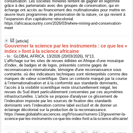
conservation. Les sociétés minières tentent de gagner en légitimité
grâce à des partenariats avec des groupes de conservation, qui en
échange ont accès au financement des multinationales pour mettre en
œuvre leurs programmes de préservation de la nature, ce qui revient à
l’expansion d'un capitalisme néocolonial.
https://africasacountry.com/2026/03/where-mining-and-conservation-
meet
[article]
Gouverner la science par les instruments : ce que les «
index » font à la science africaine
- In : GLOBAL AFRICA, 13/2026 (20/03/2026), N°13,
L’affichage sur les sites de revues éditées en Afrique d’une mosaïque
d’index, de badges et de logos, présentés comme gages de
reconnaissance internationale, témoigne d'une reconnaissance sous
contrainte, où des indicateurs techniques sont réinterprétés comme des
marques de valeur scientifique. Dans un contexte marqué par la course
à l’internationalisation et à la conformité aux standards dominants,
l’accès à la visibilité scientifique reste structurellement inégal, les
revues du Sud étant particulièrement concernées par ces asymétries
infrastructurelles. L'article se propose d'analyser ce glissement de
l’indexation imposée par les sources de fixation des standards
dominants vers l’indexation comme label exclusif et de donner un
éclairage décolonial sur la production de la reconnaissance.
https://www.globalafricasciences.org/fr/issues/numero-13/gouverner-la-
science-par-les-instruments-ce-que-les-index-font-a-la-science-africaine/