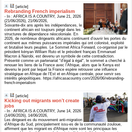
[article]
Rebranding French imperialism
- In : AFRICA IS A COUNTRY, June 21, 2026
(21/06/2026), 21/06/2026,
Soixante-dix ans après les indépendances, le
continent africain est toujours piégé dans les
structures de dépendance néocoloniale. En
2026, de nombreux dirigeants africains continuent d’ouvrir les portes du
continent aux mêmes puissances impériales qui ont colonisé, exploité
et brutalisé leurs peuples. Le Sommet Africa Forward, co-organisé par le
président kényan William Ruto et le président français Emmanuel
Macron à Nairobi, est devenu un symbole de cette contradiction.
Présenté comme un partenariat "d’égal à égal", le sommet a cherché à
renouer les liens de la France avec l’Afrique, alors que le Kenya est
devenu le pont par lequel la France espère retrouver une influence
stratégique en Afrique de l’Est et en Afrique centrale, pour servir ses
intérêts géopolitiques. https://africasacountry.com/2026/06/rebranding-
french-imperialism
[article]
Kicking out migrants won’t create
jobs
- In : AFRICA IS A COUNTRY, June 14, 2026
(14/06/2026), 14/06/2026,
Les dirigeant·es du mouvement anti-migration
d’Afrique du Sud, principalement issu·es de la communauté zouloue,
affirment que les migrant·es d'Afrique noire sont les principaux·les