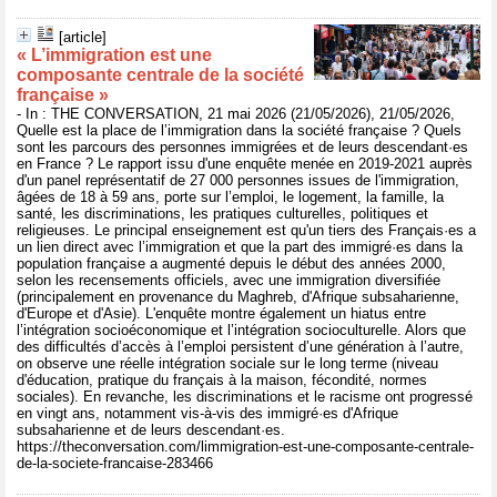
[article]
« L’immigration est une
composante centrale de la société
française »
- In : THE CONVERSATION, 21 mai 2026 (21/05/2026), 21/05/2026,
Quelle est la place de l’immigration dans la société française ? Quels
sont les parcours des personnes immigrées et de leurs descendant·es
en France ? Le rapport issu d'une enquête menée en 2019-2021 auprès
d'un panel représentatif de 27 000 personnes issues de l'immigration,
âgées de 18 à 59 ans, porte sur l’emploi, le logement, la famille, la
santé, les discriminations, les pratiques culturelles, politiques et
religieuses. Le principal enseignement est qu'un tiers des Français·es a
un lien direct avec l’immigration et que la part des immigré·es dans la
population française a augmenté depuis le début des années 2000,
selon les recensements officiels, avec une immigration diversifiée
(principalement en provenance du Maghreb, d'Afrique subsaharienne,
d'Europe et d'Asie). L'enquête montre également un hiatus entre
l’intégration socioéconomique et l’intégration socioculturelle. Alors que
des difficultés d’accès à l’emploi persistent d’une génération à l’autre,
on observe une réelle intégration sociale sur le long terme (niveau
d'éducation, pratique du français à la maison, fécondité, normes
sociales). En revanche, les discriminations et le racisme ont progressé
en vingt ans, notamment vis-à-vis des immigré·es d'Afrique
subsaharienne et de leurs descendant·es.
https://theconversation.com/limmigration-est-une-composante-centrale-
de-la-societe-francaise-283466