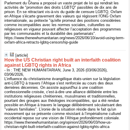
Parlement du Ghana a proposé un vaste projet de loi qui rendrait les
activités de "promotion des droits LGBTQ" passibles de dix ans de
prison. En se rétractant vis-à-vis du guide de censure LGBTQ, Oxfam
en Afrique s'écarte gravement des valeurs qui régissent l'ONG Oxfam
internationale, au prétexte "qu'elle promeut des positions considérées
comme incompatibles avec les normes sociales, culturelles ou
religieuses en vigueur pouvant affecter l’acceptation des programmes
par les communautés et la durabilité des partenariats".
https://www.thenewhumanitarian.org/news/2026/06/10/avoid-using-term-
oxfam-africa-retracts-lgbtq-censorship-guide
[article]
How the US Christian right built an interfaith coalition
against LGBTQ rights in Africa
- In : THE NEW HUMANITARIAN, June 3, 2026 (03/06/2026),
03/06/2026,
L’influence du christianisme évangélique états-unien sur la législation
anti-LGBTQ à travers l’Afrique s'est renforcée au cours des deux
dernières décennies. On assiste aujourd'hui à une coalition
confessionnelle croisée, c'est-à-dire une alliance délibérée entre les
institutions religieuses chrétiennes, musulmanes et traditionnelles,
pourtant des groupes aux théologies incompatibles, qui a été rendue
possible en Afrique à travers le langage délibérément sécularisant des
"valeurs familiales". L’ironie de la situation réside dans le fait qu'un
mouvement qui se présente comme résistant à l’impérialisme culturel
occidental repose sur une vision de l’Afrique profondément coloniale.
https://www.thenewhumanitarian.org/opinion/2026/06/03/how-us-
christian-right-built-interfaith-coalition-against-lgbtq-rights-africa