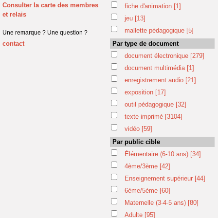
Consulter la carte des membres
fiche d'animation
[1]
et relais
jeu
[13]
mallette pédagogique
[5]
Une remarque ? Une question ?
contact
Par type de document
document électronique
[279]
document multimédia
[1]
enregistrement audio
[21]
exposition
[17]
outil pédagogique
[32]
texte imprimé
[3104]
vidéo
[59]
Par public cible
Élémentaire (6-10 ans)
[34]
4ème/3ème
[42]
Enseignement supérieur
[44]
6ème/5ème
[60]
Maternelle (3-4-5 ans)
[80]
Adulte
[95]