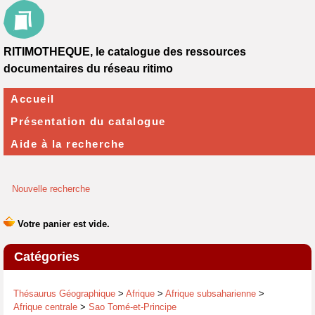
RITIMOTHEQUE, le catalogue des ressources
documentaires du réseau ritimo
Accueil
Présentation du catalogue
Aide à la recherche
Nouvelle recherche
Catégories
Thésaurus Géographique
>
Afrique
>
Afrique subsaharienne
>
Afrique centrale
>
Sao Tomé-et-Principe