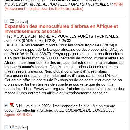
MOUVEMENT MONDIAL POUR LES FORÊTS TROPICALES)
/
WRM
(Mouvement mondial pour les forêts tropicales)
[article]
Expansion des monocultures d’arbres en Afrique et
investissements associés
- In : MOUVEMENT MONDIAL POUR LES FORÊTS TROPICALES,
avril 2026 (07/04/2026), N°278, P. 25-32
En 2020, le Mouvement mondial pour les forêts tropicales (WRM) a
dénoncé un rapport de la Banque africaine de développement (BAD) et
du World Wide Fund (WWF) Kenya appelant les institutions financières
à soutenir la création de 500 000 hectares de monocultures d’arbres en
Afrique, sans tenir compte des impacts néfastes de ces plantations sur
les communautés locales. Depuis, les institutions financières et les
investisseurs privés du Nord global continuent d'investir dans
l'expansion des plantations industrielles d'arbres dans toute l'Afrique.
Cet article offre un aperçu de l'expansion de ce secteur et examine sa
croissance, tant en termes de superficie couverte que de conflits
engendrés. https://www.wrm.org.uy/fr/articles-du-bulletin/expansion-des-
monocultures-darbres-en-afrique-et-investissements-associes
S.N. - avril-juin 2026 - Intelligence artificielle : A-t-on encore
besoin de réfléchir ?
(Bulletin de LE COURRIER DE L'UNESCO)
/
Agnès BARDON
[article]