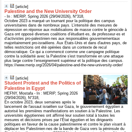
[article]
Palestine and the New University Order
- In : MERIP, Spring 2026 (29/04/2026), N°318,
Octobre 2023 a marqué un tournant pour la politique des campus
universitaires dans de nombreux pays. L’intensité des mesures de
répression en réponse aux mobilisations de masse contre le génocide à
Gaza ont opposé diverses coalitions d’étudiant·es, de professeur·es et
d’activistes pro-palestinien·nes aux responsables gouvernementaux
majoritairement pro-israéliens. Aux États-Unis et dans d'autres pays, de
telles restrictions ont été opérées dans un contexte de recul
démocratique. Ce qui a commencé comme une campagne politique
contre la solidarité avec la Palestine s'est transformée en une attaque
plus large contre l’enseignement supérieur et la politique des campus.
https://www.merip.org/2026/04/palestine-and-the-new-university-order/
[article]
Student Protest and the Politics of
Palestine in Egypt
HEFNY, Mostafa - In : MERIP, Spring 2026
(29/04/2026), N°318,
En octobre 2023, deux semaines après le
lancement de l'assaut israélien sur Gaza, le gouvernement égyptien a
autorisé les premières manifestations en soutien à la Palestine. Les
universités égyptiennes ont affirmé leur soutien total à toutes les
mesures et décisions prises par l’État égyptien et les dirigeants
politiques en faveur de la cause palestinienne et contre le plan visant à
déplacer les Palestinien·nes de la bande de Gaza vers la péninsule du