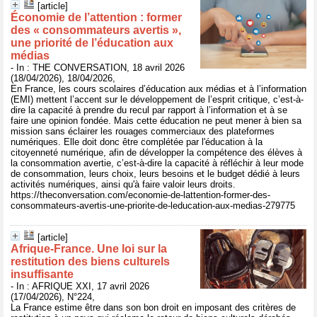
[article]
Économie de l’attention : former
des « consommateurs avertis »,
une priorité de l’éducation aux
médias
- In : THE CONVERSATION, 18 avril 2026
(18/04/2026), 18/04/2026,
En France, les cours scolaires d’éducation aux médias et à l’information
(EMI) mettent l’accent sur le développement de l’esprit critique, c’est-à-
dire la capacité à prendre du recul par rapport à l’information et à se
faire une opinion fondée. Mais cette éducation ne peut mener à bien sa
mission sans éclairer les rouages commerciaux des plateformes
numériques. Elle doit donc être complétée par l'éducation à la
citoyenneté numérique, afin de développer la compétence des élèves à
la consommation avertie, c’est-à-dire la capacité à réfléchir à leur mode
de consommation, leurs choix, leurs besoins et le budget dédié à leurs
activités numériques, ainsi qu'à faire valoir leurs droits.
https://theconversation.com/economie-de-lattention-former-des-
consommateurs-avertis-une-priorite-de-leducation-aux-medias-279775
[article]
Afrique-France. Une loi sur la
restitution des biens culturels
insuffisante
- In : AFRIQUE XXI, 17 avril 2026
(17/04/2026), N°224,
La France estime être dans son bon droit en imposant des critères de