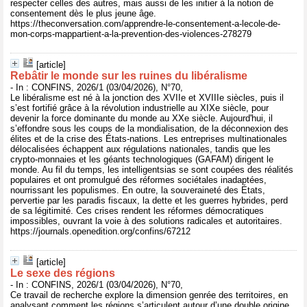
respecter celles des autres, mais aussi de les initier à la notion de
consentement dès le plus jeune âge.
https://theconversation.com/apprendre-le-consentement-a-lecole-de-
mon-corps-mappartient-a-la-prevention-des-violences-278279
[article]
Rebâtir le monde sur les ruines du libéralisme
- In : CONFINS, 2026/1 (03/04/2026), N°70,
Le libéralisme est né à la jonction des XVIIe et XVIIIe siècles, puis il
s’est fortifié grâce à la révolution industrielle au XIXe siècle, pour
devenir la force dominante du monde au XXe siècle. Aujourd'hui, il
s’effondre sous les coups de la mondialisation, de la déconnexion des
élites et de la crise des États-nations. Les entreprises multinationales
délocalisées échappent aux régulations nationales, tandis que les
crypto-monnaies et les géants technologiques (GAFAM) dirigent le
monde. Au fil du temps, les intelligentsias se sont coupées des réalités
populaires et ont promulgué des réformes sociétales inadaptées,
nourrissant les populismes. En outre, la souveraineté des États,
pervertie par les paradis fiscaux, la dette et les guerres hybrides, perd
de sa légitimité. Ces crises rendent les réformes démocratiques
impossibles, ouvrant la voie à des solutions radicales et autoritaires.
https://journals.openedition.org/confins/67212
[article]
Le sexe des régions
- In : CONFINS, 2026/1 (03/04/2026), N°70,
Ce travail de recherche explore la dimension genrée des territoires, en
analysant comment les régions s’articulent autour d’une double origine