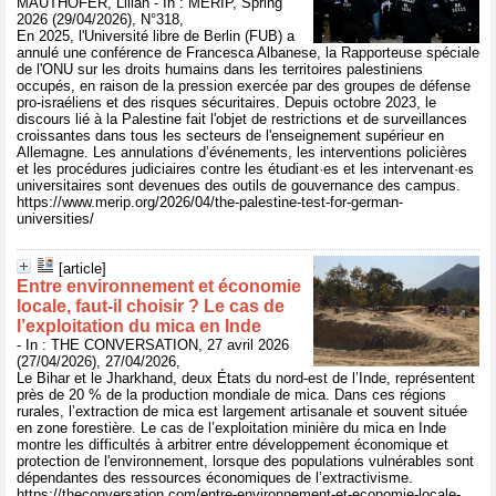
MAUTHOFER, Lilian - In : MERIP, Spring
2026 (29/04/2026), N°318,
En 2025, l'Université libre de Berlin (FUB) a
annulé une conférence de Francesca Albanese, la Rapporteuse spéciale
de l'ONU sur les droits humains dans les territoires palestiniens
occupés, en raison de la pression exercée par des groupes de défense
pro-israéliens et des risques sécuritaires. Depuis octobre 2023, le
discours lié à la Palestine fait l'objet de restrictions et de surveillances
croissantes dans tous les secteurs de l'enseignement supérieur en
Allemagne. Les annulations d’événements, les interventions policières
et les procédures judiciaires contre les étudiant·es et les intervenant·es
universitaires sont devenues des outils de gouvernance des campus.
https://www.merip.org/2026/04/the-palestine-test-for-german-
universities/
[article]
Entre environnement et économie
locale, faut‑il choisir ? Le cas de
l’exploitation du mica en Inde
- In : THE CONVERSATION, 27 avril 2026
(27/04/2026), 27/04/2026,
Le Bihar et le Jharkhand, deux États du nord-est de l’Inde, représentent
près de 20 % de la production mondiale de mica. Dans ces régions
rurales, l’extraction de mica est largement artisanale et souvent située
en zone forestière. Le cas de l’exploitation minière du mica en Inde
montre les difficultés à arbitrer entre développement économique et
protection de l'environnement, lorsque des populations vulnérables sont
dépendantes des ressources économiques de l’extractivisme.
https://theconversation.com/entre-environnement-et-economie-locale-