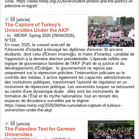
Sinaï. https://www.merip.org/2026/04/student-protest-and-the-politics-of-
palestine-in-egypt/
[article]
The Capture of Turkey’s
Universities Under the AKP
- In : MERIP, Spring 2026 (29/04/2026),
N°318,
En mars 2025, le conseil exécutif de
l'Université d'Istanbul a révoqué les diplômes d'environ 30 anciens
étudiants, dont celui d'Ekrem İmamoğlu, le maire d’Istanbul, candidat de
l'opposition à la dernière élection présidentielle. L’épisode reflète une
logique de gouvernance familière de l'AKP (Parti de la justice et du
développement) d’Erdoğan : le gouvernement ne repose pas
uniquement sur la répression policière, l’intervention judiciaire ou le
contrôle des médias, il active également les capacités administratives
des institutions publiques, transformant l'autorité de régulation en un
instrument de répression politique. Les universités turques se retrouvent
au centre d'une dynamique duale : elles sont les instruments de
formation de l’État et du mythe nationaliste, tout en restant des
espaces de dissidence surveillés par le régime.
https://www.merip.org/2026/04/the-cumulative-capture-of-turkeys-
universities-under-the-akp/
[article]
The Palestine Test for German
Universities