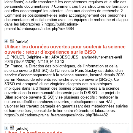
identifiants) a-t-elle transformé les compétences requises et le rôle des
personnels documentaires ? Comment ces trois structures de formation
ont-elles accompagné les attentes liées aux données de recherche ?
Comment se positionnent-elles entre accompagnement des personnels
documentaires et collaboration avec les équipes de recherche et d’appui
dans les laboratoires ? https://publications-
prairial.fr/arabesques/index.php?id=4484
[article]
Utiliser les données ouvertes pour soutenir la science
ouverte : retour d’expérience sur le BiSO
LE PIOLET, Delphine - In : ARABESQUES, janvier-février-mars-avril
2026 (15/04/2026), N°119, P. 10-13
En France, la Direction des bibliothèques, de l’information et de la
science ouverte (DiBISO) de l’Université Paris-Saclay est dotée d’un
service d’accompagnement à la science ouverte, incarné depuis 2020
par un Réseau de référents recherche science ouverte (3RSO). Ce
3RSO est composé d’une vingtaine d’agents des bibliothèques
impliqués dans la diffusion des bonnes pratiques liées à la science
ouverte dans la communauté desservie par la DiBISO. Le projet de
Bilan science ouverte (BiSO) vise plusieurs objectifs : renforcer la
culture du dépôt en archives ouvertes, spécifiquement sur HAL ;
valoriser les travaux partagés en garantissant des métadonnées suivies
et harmonisées ; consolider le lien entre référents et laboratoires.
https://publications-prairial.fr/arabesques/index.php?id=4482
[article]