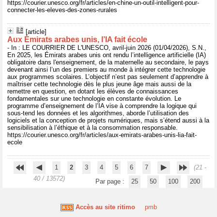
https://courier.unesco.org/fr/articles/en-chine-un-outil-intelligent-pour-
connecter-les-eleves-des-zones-rurales
[article]
Aux Émirats arabes unis, l’IA fait école
- In : LE COURRIER DE L'UNESCO, avril-juin 2026 (01/04/2026), S.N.,
En 2025, les Émirats arabes unis ont rendu l’intelligence artificielle (IA)
obligatoire dans l'enseignement, de la maternelle au secondaire, le pays
devenant ainsi l’un des premiers au monde à intégrer cette technologie
aux programmes scolaires. L’objectif n’est pas seulement d’apprendre à
maîtriser cette technologie dès le plus jeune âge mais aussi de la
remettre en question, en dotant les élèves de connaissances
fondamentales sur une technologie en constante évolution. Le
programme d’enseignement de l’IA vise à comprendre la logique qui
sous-tend les données et les algorithmes, aborde l’utilisation des
logiciels et la conception de projets numériques, mais s’étend aussi à la
sensibilisation à l’éthique et à la consommation responsable.
https://courier.unesco.org/fr/articles/aux-emirats-arabes-unis-lia-fait-
ecole
1
2
3
4
5
6
7
(21 -
40 / 13572)
Par page :
25
50
100
200
Accès au site ritimo
pmb