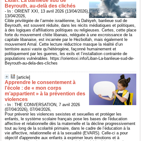
Liban. La banlieue sud de
Beyrouth, au-delà des clichés
- In : ORIENT XXI, 13 avril 2026 (13/04/2026),
13/04/2026,
Cible privilégiée de l’armée israélienne, la Dahiyeh, banlieue sud de
Beyrouth, est souvent réduite, dans les récits médiatiques et politiques,
à des logiques d’affiliations politiques ou religieuses. Certes, cette place
forte du mouvement chiite libanais, reléguée à une excroissance de la
capitale libanaise, est incarnée par le Hezbollah, mais également le
mouvement Amal. Cette lecture réductrice masque la réalité d’un
territoire aussi vaste qu’hétérogène, façonné humainement et
politiquement par les guerres, les exils et l’installation contrainte de
populations vulnérables. https://orientxxi.info/Liban-La-banlieue-sud-de-
Beyrouth-au-dela-des-cliches
[article]
Apprendre le consentement à
l’école : de « mon corps
m’appartient » à la prévention des
violences
- In : THE CONVERSATION, 7 avril 2026
(07/04/2026), 07/04/2026,
Pour prévenir les violences sexistes et sexuelles et protéger les
enfants, le système scolaire français pose les bases de l'éducation
affective et relationnelle dès la maternelle et la décline progressivement
tout au long de la scolarité primaire, dans le cadre de l’éducation à la
vie affective, relationnelle et à la sexualité (EVARS). Celle-ci a pour
objectif d'apprendre aux enfants à exprimer leurs émotions et à