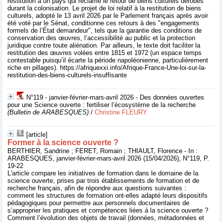
restitution à un pays qui réclame le retour de biens culturels dérobés
durant la colonisation. Le projet de loi relatif à la restitution de biens
culturels, adopté le 13 avril 2026 par le Parlement français après avoir
été voté par le Sénat, conditionne ces retours à des "engagements
formels de l’État demandeur", tels que la garantie des conditions de
conservation des œuvres, l’accessibilité au public et la protection
juridique contre toute aliénation. Par ailleurs, le texte doit faciliter la
restitution des œuvres volées entre 1815 et 1972 (un espace temps
contestable puisqu’il écarte la période napoléonienne, particulièrement
riche en pillages). https://afriquexxi.info/Afrique-France-Une-loi-sur-la-
restitution-des-biens-culturels-insuffisante
N°119 - janvier-février-mars-avril 2026 - Des données ouvertes
pour une Science ouverte : fertiliser l’écosystème de la recherche
(Bulletin de ARABESQUES)
/
Christine FLEURY
[article]
Former à la science ouverte ?
BERTHIER, Sandrine ; FERET, Romain ; THIAULT, Florence - In :
ARABESQUES, janvier-février-mars-avril 2026 (15/04/2026), N°119, P.
19-22
L'article compare les initiatives de formation dans le domaine de la
science ouverte, prises par trois établissements de formation et de
recherche français, afin de répondre aux questions suivantes :
comment les structures de formation ont-elles adapté leurs dispositifs
pédagogiques pour permettre aux personnels documentaires de
s’approprier les pratiques et compétences liées à la science ouverte ?
Comment l’évolution des objets de travail (données, métadonnées et