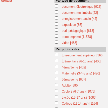
contact
Par type de document
document électronique
[923]
document multimédia
[22]
enregistrement audio
[42]
exposition
[86]
outil pédagogique
[613]
texte imprimé
[11578]
vidéo
[483]
Par public cible
Enseignement supérieur
[366]
Élémentaire (6-10 ans)
[400]
4ème/3ème
[402]
Maternelle (3-4-5 ans)
[490]
6ème/5ème
[637]
Adulte
[990]
Cycle 2 (6-7 ans)
[1073]
Lycée (15-17 ans)
[1083]
Collège (11-14 ans)
[1164]