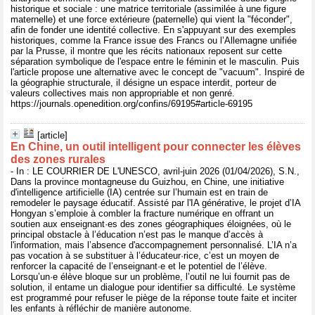
historique et sociale : une matrice territoriale (assimilée à une figure
maternelle) et une force extérieure (paternelle) qui vient la "féconder",
afin de fonder une identité collective. En s'appuyant sur des exemples
historiques, comme la France issue des Francs ou l’Allemagne unifiée
par la Prusse, il montre que les récits nationaux reposent sur cette
séparation symbolique de l'espace entre le féminin et le masculin. Puis
l'article propose une alternative avec le concept de "vacuum". Inspiré de
la géographie structurale, il désigne un espace interdit, porteur de
valeurs collectives mais non appropriable et non genré.
https://journals.openedition.org/confins/69195#article-69195
[article]
En Chine, un outil intelligent pour connecter les élèves
des zones rurales
- In : LE COURRIER DE L'UNESCO, avril-juin 2026 (01/04/2026), S.N.,
Dans la province montagneuse du Guizhou, en Chine, une initiative
d'intelligence artificielle (IA) centrée sur l’humain est en train de
remodeler le paysage éducatif. Assisté par l'IA générative, le projet d’IA
Hongyan s’emploie à combler la fracture numérique en offrant un
soutien aux enseignant·es des zones géographiques éloignées, où le
principal obstacle à l’éducation n’est pas le manque d’accès à
l'information, mais l’absence d'accompagnement personnalisé. L’IA n’a
pas vocation à se substituer à l’éducateur·rice, c’est un moyen de
renforcer la capacité de l’enseignant·e et le potentiel de l’élève.
Lorsqu’un·e élève bloque sur un problème, l’outil ne lui fournit pas de
solution, il entame un dialogue pour identifier sa difficulté. Le système
est programmé pour refuser le piège de la réponse toute faite et inciter
les enfants à réfléchir de manière autonome.