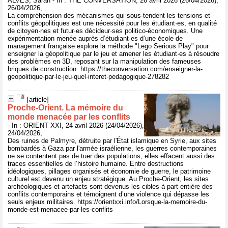
ALVES, Sarah - In : THE CONVERSATION, 26 avril 2026 (26/04/2026),
26/04/2026,
La compréhension des mécanismes qui sous-tendent les tensions et
conflits géopolitiques est une nécessité pour les étudiant·es, en qualité
de citoyen·nes et futur·es décideur·ses politico-économiques. Une
expérimentation menée auprès d’étudiant·es d’une école de
management française explore la méthode "Lego Serious Play" pour
enseigner la géopolitique par le jeu et amener les étudiant·es à résoudre
des problèmes en 3D, reposant sur la manipulation des fameuses
briques de construction. https://theconversation.com/enseigner-la-
geopolitique-par-le-jeu-quel-interet-pedagogique-278282
[article]
Proche-Orient. La mémoire du
monde menacée par les conflits
- In : ORIENT XXI, 24 avril 2026 (24/04/2026),
24/04/2026,
Des ruines de Palmyre, détruite par l'État islamique en Syrie, aux sites
bombardés à Gaza par l'armée israélienne, les guerres contemporaines
ne se contentent pas de tuer des populations, elles effacent aussi des
traces essentielles de l’histoire humaine. Entre destructions
idéologiques, pillages organisés et économie de guerre, le patrimoine
culturel est devenu un enjeu stratégique. Au Proche-Orient, les sites
archéologiques et artefacts sont devenus les cibles à part entière des
conflits contemporains et témoignent d’une violence qui dépasse les
seuls enjeux militaires. https://orientxxi.info/Lorsque-la-memoire-du-
monde-est-menacee-par-les-conflits