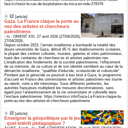
faut-il-choisir-le-cas-de-lexploitation-du-mica-en-inde-279378
[article]
Gaza. La France claque la porte au
nez des artistes et chercheurs
palestiniens
- In : ORIENT XXI, 27 avril 2026 (27/04/2026),
27/04/2026,
Depuis octobre 2023, l’armée israélienne a bombardé la totalité des
douze universités de Gaza, détruit 95 % des établissements scolaires,
la plupart des centres culturels, musées, galeries et sites patrimoniaux,
tuant des centaines de chercheur·es et artistes palestinien·nes.
L’éradication des fondements de la société palestinienne, l’effacement
de sa mémoire, de sa culture et de son identité semblent au cœur de la
démarche israélienne, "qualifiée d’éducide, scolasticide et culturicide".
Pendant que le génocide se poursuit à bas bruit à Gaza, le programme
d’accueil en France des universitaires et artistes palestinien·nes tourne
au ralenti, voire a été interrompu. Sous différents prétextes, les
autorités françaises multiplient les mesures discriminatoires, sans
égard pour l’anéantissement de la vie universitaire et culturelle dans
l’enclave palestinienne. https://orientxxi.info/Gaza-La-France-claque-la-
porte-au-nez-des-artistes-et-chercheurs-palestiniens
[article]
Enseigner la géopolitique par le jeu
: quel intérêt pédagogique ?