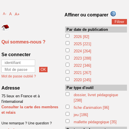
A-
A
A+
Affiner ou comparer
Par date de publication
2026
[82]
Qui sommes-nous ?
2025
[221]
2024
[264]
Se connecter
2023
[288]
2022
[346]
2021
[267]
Mot de passe oublié ?
2020
[245]
Adresse
Par type d'outil
dossier, livret pédagogique
75 lieux en France et à
[298]
l'international
Consulter la carte des membres
fiche d'animation
[96]
et relais
jeu
[186]
mallette pédagogique
[35]
Une remarque ? Une question ?