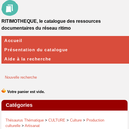
RITIMOTHEQUE, le catalogue des ressources
documentaires du réseau ritimo
Accueil
Présentation du catalogue
Aide à la recherche
Nouvelle recherche
Catégories
Thésaurus Thématique
>
CULTURE
>
Culture
>
Production
culturelle
>
Artisanat