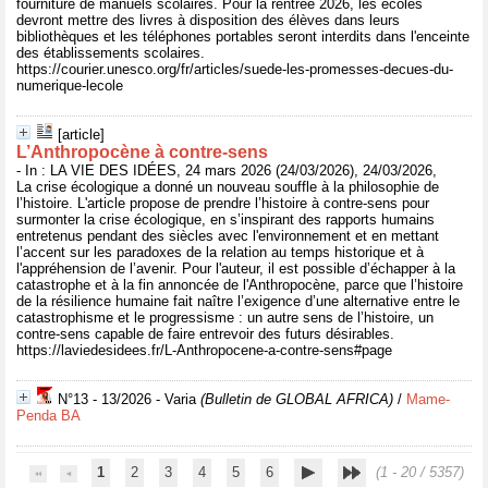
fourniture de manuels scolaires. Pour la rentrée 2026, les écoles
devront mettre des livres à disposition des élèves dans leurs
bibliothèques et les téléphones portables seront interdits dans l'enceinte
des établissements scolaires.
https://courier.unesco.org/fr/articles/suede-les-promesses-decues-du-
numerique-lecole
[article]
L’Anthropocène à contre-sens
- In : LA VIE DES IDÉES, 24 mars 2026 (24/03/2026), 24/03/2026,
La crise écologique a donné un nouveau souffle à la philosophie de
l’histoire. L'article propose de prendre l’histoire à contre-sens pour
surmonter la crise écologique, en s’inspirant des rapports humains
entretenus pendant des siècles avec l'environnement et en mettant
l’accent sur les paradoxes de la relation au temps historique et à
l'appréhension de l’avenir. Pour l'auteur, il est possible d’échapper à la
catastrophe et à la fin annoncée de l'Anthropocène, parce que l’histoire
de la résilience humaine fait naître l’exigence d’une alternative entre le
catastrophisme et le progressisme : un autre sens de l’histoire, un
contre-sens capable de faire entrevoir des futurs désirables.
https://laviedesidees.fr/L-Anthropocene-a-contre-sens#page
N°13 - 13/2026 - Varia
(Bulletin de GLOBAL AFRICA)
/
Mame-
Penda BA
1
2
3
4
5
6
(1 - 20 / 5357)