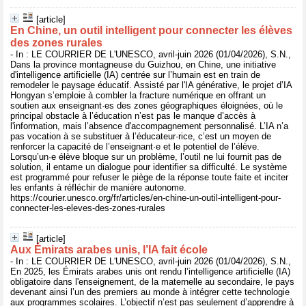
[article]
En Chine, un outil intelligent pour connecter les élèves
des zones rurales
- In : LE COURRIER DE L'UNESCO, avril-juin 2026 (01/04/2026), S.N.,
Dans la province montagneuse du Guizhou, en Chine, une initiative
d'intelligence artificielle (IA) centrée sur l’humain est en train de
remodeler le paysage éducatif. Assisté par l'IA générative, le projet d’IA
Hongyan s’emploie à combler la fracture numérique en offrant un
soutien aux enseignant·es des zones géographiques éloignées, où le
principal obstacle à l’éducation n’est pas le manque d’accès à
l'information, mais l’absence d'accompagnement personnalisé. L’IA n’a
pas vocation à se substituer à l’éducateur·rice, c’est un moyen de
renforcer la capacité de l’enseignant·e et le potentiel de l’élève.
Lorsqu’un·e élève bloque sur un problème, l’outil ne lui fournit pas de
solution, il entame un dialogue pour identifier sa difficulté. Le système
est programmé pour refuser le piège de la réponse toute faite et inciter
les enfants à réfléchir de manière autonome.
https://courier.unesco.org/fr/articles/en-chine-un-outil-intelligent-pour-
connecter-les-eleves-des-zones-rurales
[article]
Aux Émirats arabes unis, l’IA fait école
- In : LE COURRIER DE L'UNESCO, avril-juin 2026 (01/04/2026), S.N.,
En 2025, les Émirats arabes unis ont rendu l’intelligence artificielle (IA)
obligatoire dans l'enseignement, de la maternelle au secondaire, le pays
devenant ainsi l’un des premiers au monde à intégrer cette technologie
aux programmes scolaires. L’objectif n’est pas seulement d’apprendre à