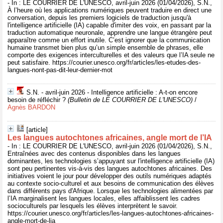
- In : LE COURRIER DE L'UNESCO, avril-juin 2026 (01/04/2026), S.N.,
À l’heure où les applications numériques peuvent traduire en direct une
conversation, depuis les premiers logiciels de traduction jusqu'à
l'intelligence artificielle (IA) capable d'imiter des voix, en passant par la
traduction automatique neuronale, apprendre une langue étrangère peut
apparaître comme un effort inutile. C’est ignorer que la communication
humaine transmet bien plus qu’un simple ensemble de phrases, elle
comporte des exigences interculturelles et des valeurs que l’IA seule ne
peut satisfaire. https://courier.unesco.org/fr/articles/les-etudes-des-
langues-nont-pas-dit-leur-dernier-mot
S.N. - avril-juin 2026 - Intelligence artificielle : A-t-on encore
besoin de réfléchir ?
(Bulletin de LE COURRIER DE L'UNESCO)
/
Agnès BARDON
[article]
Les langues autochtones africaines, angle mort de l’IA
- In : LE COURRIER DE L'UNESCO, avril-juin 2026 (01/04/2026), S.N.,
Entraînées avec des contenus disponibles dans les langues
dominantes, les technologies s’appuyant sur l'intelligence artificielle (IA)
sont peu pertinentes vis-à-vis des langues autochtones africaines. Des
initiatives voient le jour pour développer des outils numériques adaptés
au contexte socio-culturel et aux besoins de communication des élèves
dans différents pays d'Afrique. Lorsque les technologies alimentées par
l’IA marginalisent les langues locales, elles affaiblissent les cadres
socioculturels par lesquels les élèves interprètent le savoir.
https://courier.unesco.org/fr/articles/les-langues-autochtones-africaines-
angle-mort-de-lia