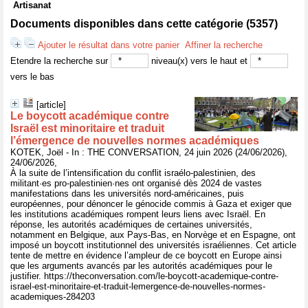
Artisanat
Documents disponibles dans cette catégorie (
5357
)
Ajouter le résultat dans votre panier
Affiner la recherche
Etendre la recherche sur
niveau(x) vers le haut et
vers le bas
[article]
Le boycott académique contre
Israël est minoritaire et traduit
l’émergence de nouvelles normes académiques
KOTEK, Joël - In : THE CONVERSATION, 24 juin 2026 (24/06/2026),
24/06/2026,
À la suite de l’intensification du conflit israélo-palestinien, des
militant·es pro-palestinien·nes ont organisé dès 2024 de vastes
manifestations dans les universités nord-américaines, puis
européennes, pour dénoncer le génocide commis à Gaza et exiger que
les institutions académiques rompent leurs liens avec Israël. En
réponse, les autorités académiques de certaines universités,
notamment en Belgique, aux Pays-Bas, en Norvège et en Espagne, ont
imposé un boycott institutionnel des universités israéliennes. Cet article
tente de mettre en évidence l’ampleur de ce boycott en Europe ainsi
que les arguments avancés par les autorités académiques pour le
justifier. https://theconversation.com/le-boycott-academique-contre-
israel-est-minoritaire-et-traduit-lemergence-de-nouvelles-normes-
academiques-284203