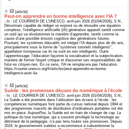
[article]
Peut-on apprendre en bonne intelligence avec l’IA ?
- In : LE COURRIER DE L'UNESCO, avril-juin 2026 (01/04/2026), S.N.,
Désormais capable de rédiger un exposé ou de résoudre une équation
complexe, l’intelligence artificielle (IA) générative apparaît tantôt comme
un outil qui va révolutionner la manière d’apprendre, tantôt comme la
cause d’une possible érosion cognitive des générations futures.
Pourtant, les systèmes éducatifs ont intégré l’IA depuis plus de dix ans,
principalement sous la forme de "systèmes tutoriels intelligents",
appellation trompeuse car ils ne sont en rien intelligents. Outre
l’apprentissage, l’éducation façonne la socialisation et la subjectivation,
manière de former l'esprit critique et d'assumer ses responsabilités de
futur·es citoyen·nes. En ce sens, l'IA ne remplacera pas l’éducation.
https://courier.unesco.org/fr/articles/peut-apprendre-en-bonne-
intelligence-avec-lia
[article]
Suède : les promesses déçues du numérique à l’école
- In : LE COURRIER DE L'UNESCO, avril-juin 2026 (01/04/2026), S.N.,
La Suède a été pionnière dans l’utilisation des écrans à l’école : les
compétences numériques font partie du cursus national depuis 1994 et
des programmes massifs de distribution d’ordinateurs portables ont été
mis en place. Aujourd'hui, la Suède est en train de changer de cap. La
politique du tout numérique, qui a souvent privilégié la technologie au
détriment de la pédagogie, n’a pas tenu toutes ses promesses. Depuis
2024, le gouvernement suédois a recommencé à subventionner la