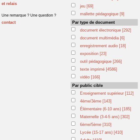
et relais
jeu
[69]
mallette pédagogique
[9]
Une remarque ? Une question ?
contact
Par type de document
document électronique
[292]
document multimédia
[6]
enregistrement audio
[18]
exposition
[23]
outil pédagogique
[266]
texte imprimé
[4586]
vidéo
[166]
Par public cible
Enseignement supérieur
[112]
4ème/3ème
[143]
Élémentaire (6-10 ans)
[185]
Maternelle (3-4-5 ans)
[302]
6ème/5ème
[310]
Lycée (15-17 ans)
[410]