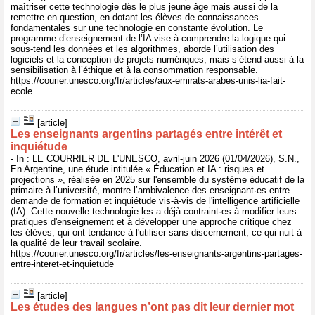
maîtriser cette technologie dès le plus jeune âge mais aussi de la
remettre en question, en dotant les élèves de connaissances
fondamentales sur une technologie en constante évolution. Le
programme d’enseignement de l’IA vise à comprendre la logique qui
sous-tend les données et les algorithmes, aborde l’utilisation des
logiciels et la conception de projets numériques, mais s’étend aussi à la
sensibilisation à l’éthique et à la consommation responsable.
https://courier.unesco.org/fr/articles/aux-emirats-arabes-unis-lia-fait-
ecole
[article]
Les enseignants argentins partagés entre intérêt et
inquiétude
- In : LE COURRIER DE L'UNESCO, avril-juin 2026 (01/04/2026), S.N.,
En Argentine, une étude intitulée « Éducation et IA : risques et
projections », réalisée en 2025 sur l'ensemble du système éducatif de la
primaire à l’université, montre l’ambivalence des enseignant·es entre
demande de formation et inquiétude vis-à-vis de l'intelligence artificielle
(IA). Cette nouvelle technologie les a déjà contraint·es à modifier leurs
pratiques d'enseignement et à développer une approche critique chez
les élèves, qui ont tendance à l'utiliser sans discernement, ce qui nuit à
la qualité de leur travail scolaire.
https://courier.unesco.org/fr/articles/les-enseignants-argentins-partages-
entre-interet-et-inquietude
[article]
Les études des langues n’ont pas dit leur dernier mot