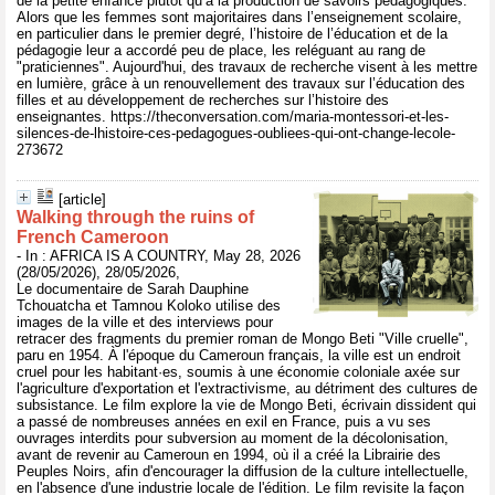
de la petite enfance plutôt qu’à la production de savoirs pédagogiques.
Alors que les femmes sont majoritaires dans l’enseignement scolaire,
en particulier dans le premier degré, l’histoire de l’éducation et de la
pédagogie leur a accordé peu de place, les reléguant au rang de
"praticiennes". Aujourd'hui, des travaux de recherche visent à les mettre
en lumière, grâce à un renouvellement des travaux sur l’éducation des
filles et au développement de recherches sur l’histoire des
enseignantes. https://theconversation.com/maria-montessori-et-les-
silences-de-lhistoire-ces-pedagogues-oubliees-qui-ont-change-lecole-
273672
[article]
Walking through the ruins of
French Cameroon
- In : AFRICA IS A COUNTRY, May 28, 2026
(28/05/2026), 28/05/2026,
Le documentaire de Sarah Dauphine
Tchouatcha et Tamnou Koloko utilise des
images de la ville et des interviews pour
retracer des fragments du premier roman de Mongo Beti "Ville cruelle",
paru en 1954. À l'époque du Cameroun français, la ville est un endroit
cruel pour les habitant·es, soumis à une économie coloniale axée sur
l'agriculture d'exportation et l'extractivisme, au détriment des cultures de
subsistance. Le film explore la vie de Mongo Beti, écrivain dissident qui
a passé de nombreuses années en exil en France, puis a vu ses
ouvrages interdits pour subversion au moment de la décolonisation,
avant de revenir au Cameroun en 1994, où il a créé la Librairie des
Peuples Noirs, afin d'encourager la diffusion de la culture intellectuelle,
en l'absence d'une industrie locale de l'édition. Le film revisite la façon