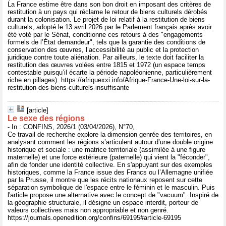
La France estime être dans son bon droit en imposant des critères de
restitution à un pays qui réclame le retour de biens culturels dérobés
durant la colonisation. Le projet de loi relatif à la restitution de biens
culturels, adopté le 13 avril 2026 par le Parlement français après avoir
été voté par le Sénat, conditionne ces retours à des "engagements
formels de l’État demandeur", tels que la garantie des conditions de
conservation des œuvres, l’accessibilité au public et la protection
juridique contre toute aliénation. Par ailleurs, le texte doit faciliter la
restitution des œuvres volées entre 1815 et 1972 (un espace temps
contestable puisqu’il écarte la période napoléonienne, particulièrement
riche en pillages). https://afriquexxi.info/Afrique-France-Une-loi-sur-la-
restitution-des-biens-culturels-insuffisante
[article]
Le sexe des régions
- In : CONFINS, 2026/1 (03/04/2026), N°70,
Ce travail de recherche explore la dimension genrée des territoires, en
analysant comment les régions s’articulent autour d’une double origine
historique et sociale : une matrice territoriale (assimilée à une figure
maternelle) et une force extérieure (paternelle) qui vient la "féconder",
afin de fonder une identité collective. En s'appuyant sur des exemples
historiques, comme la France issue des Francs ou l’Allemagne unifiée
par la Prusse, il montre que les récits nationaux reposent sur cette
séparation symbolique de l'espace entre le féminin et le masculin. Puis
l'article propose une alternative avec le concept de "vacuum". Inspiré de
la géographie structurale, il désigne un espace interdit, porteur de
valeurs collectives mais non appropriable et non genré.
https://journals.openedition.org/confins/69195#article-69195