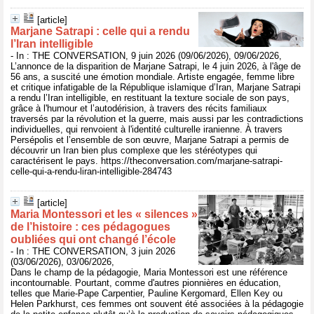
[article]
Marjane Satrapi : celle qui a rendu
l’Iran intelligible
- In : THE CONVERSATION, 9 juin 2026 (09/06/2026), 09/06/2026,
L’annonce de la disparition de Marjane Satrapi, le 4 juin 2026, à l'âge de
56 ans, a suscité une émotion mondiale. Artiste engagée, femme libre
et critique infatigable de la République islamique d’Iran, Marjane Satrapi
a rendu l’Iran intelligible, en restituant la texture sociale de son pays,
grâce à l'humour et l’autodérision, à travers des récits familiaux
traversés par la révolution et la guerre, mais aussi par les contradictions
individuelles, qui renvoient à l'identité culturelle iranienne. À travers
Persépolis et l’ensemble de son œuvre, Marjane Satrapi a permis de
découvrir un Iran bien plus complexe que les stéréotypes qui
caractérisent le pays. https://theconversation.com/marjane-satrapi-
celle-qui-a-rendu-liran-intelligible-284743
[article]
Maria Montessori et les « silences »
de l’histoire : ces pédagogues
oubliées qui ont changé l’école
- In : THE CONVERSATION, 3 juin 2026
(03/06/2026), 03/06/2026,
Dans le champ de la pédagogie, Maria Montessori est une référence
incontournable. Pourtant, comme d'autres pionnières en éducation,
telles que Marie-Pape Carpentier, Pauline Kergomard, Ellen Key ou
Helen Parkhurst, ces femmes ont souvent été associées à la pédagogie