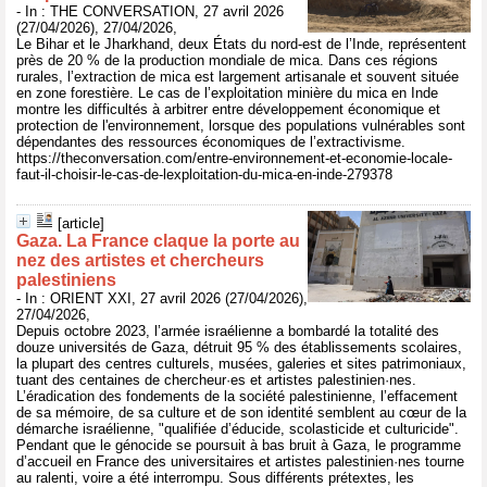
- In : THE CONVERSATION, 27 avril 2026
(27/04/2026), 27/04/2026,
Le Bihar et le Jharkhand, deux États du nord-est de l’Inde, représentent
près de 20 % de la production mondiale de mica. Dans ces régions
rurales, l’extraction de mica est largement artisanale et souvent située
en zone forestière. Le cas de l’exploitation minière du mica en Inde
montre les difficultés à arbitrer entre développement économique et
protection de l'environnement, lorsque des populations vulnérables sont
dépendantes des ressources économiques de l’extractivisme.
https://theconversation.com/entre-environnement-et-economie-locale-
faut-il-choisir-le-cas-de-lexploitation-du-mica-en-inde-279378
[article]
Gaza. La France claque la porte au
nez des artistes et chercheurs
palestiniens
- In : ORIENT XXI, 27 avril 2026 (27/04/2026),
27/04/2026,
Depuis octobre 2023, l’armée israélienne a bombardé la totalité des
douze universités de Gaza, détruit 95 % des établissements scolaires,
la plupart des centres culturels, musées, galeries et sites patrimoniaux,
tuant des centaines de chercheur·es et artistes palestinien·nes.
L’éradication des fondements de la société palestinienne, l’effacement
de sa mémoire, de sa culture et de son identité semblent au cœur de la
démarche israélienne, "qualifiée d’éducide, scolasticide et culturicide".
Pendant que le génocide se poursuit à bas bruit à Gaza, le programme
d’accueil en France des universitaires et artistes palestinien·nes tourne
au ralenti, voire a été interrompu. Sous différents prétextes, les