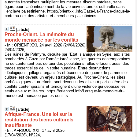
autorités françaises multiplient les mesures discriminatoires, sans
égard pour l’anéantissement de la vie universitaire et culturelle dans
l’enclave palestinienne. https://orientxxi.info/Gaza-La-France-claque-la-
porte-au-nez-des-artistes-et-chercheurs-palestiniens
[article]
Proche-Orient. La mémoire du
monde menacée par les conflits
- In : ORIENT XXI, 24 avril 2026 (24/04/2026),
24/04/2026,
Des ruines de Palmyre, détruite par l'État islamique en Syrie, aux sites
bombardés à Gaza par l'armée israélienne, les guerres contemporaines
ne se contentent pas de tuer des populations, elles effacent aussi des
traces essentielles de l’histoire humaine. Entre destructions
idéologiques, pillages organisés et économie de guerre, le patrimoine
culturel est devenu un enjeu stratégique. Au Proche-Orient, les sites
archéologiques et artefacts sont devenus les cibles à part entière des
conflits contemporains et témoignent d’une violence qui dépasse les
seuls enjeux militaires. https://orientxxi.info/Lorsque-la-memoire-du-
monde-est-menacee-par-les-conflits
[article]
Afrique-France. Une loi sur la
restitution des biens culturels
insuffisante
- In : AFRIQUE XXI, 17 avril 2026
(17/04/2026), N°224,