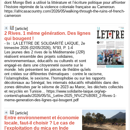
dont Mongo Beti a utilisé la littérature et l’écriture politique pour affronter
l’histoire réprimée de la violence coloniale française au Cameroun.
https://africasacountry.com/2026/05/walking-through-the-ruins-of-french-
cameroon
[article]
2 Rives. 1 même génération. Des lignes
qui bougent !
- In : LA LETTRE DE SOLIDARITÉ LAÏQUE, 2e
trimestre 2026 (02/05/2026), N°93, P. 1-4
Les jeunes des 2 rives de la Méditerranée (J2R)
réalisent ensemble des projets solidaires,
environnementaux, éducatifs ou culturels et sont
engagé·es dans une citoyenneté ouverte sur le
monde. Iels présentent les pièces de théâtre qu'iels
ont créées sur différentes thématiques : contre le racisme,
l’islamophobie, le sexisme, l’homophobie ou sur les rapports
décoloniaux au Sénégal, les internats éducatifs réhabilités dans des
zones détruites par le séisme de 2023 au Maroc, les déchets collectés
et recyclés en Tunisie… https://www.solidarite-laique.org/wp-
content/uploads/2026/05/SL_Lettre-2025_N%C2%B093_2-Rives-1-
meme-generation-des-lignes-qui-bougent.pdf
[article]
Entre environnement et économie
locale, faut‑il choisir ? Le cas de
l’exploitation du mica en Inde