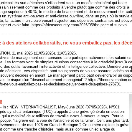
nicipalités sud-africaines s’effondrent sous un modèle néolibéral qui traite
t l’assainissement comme des produits à vendre plutôt que comme des droits à
mage supérieur à 40 %, le modèle de financement et de recouvrement des coû
un système anti-pauvres et anti-classe ouvrière, dans un pays où la survie e
te, la facture municipale venant s'ajouter aux dépenses contraintes est souven
er et avoir faim. https://africasacountry.com/2026/05/the-price-of-survival
z à des ateliers collaboratifs, ne vous emballez pas, les déc
ION, 11 mai 2026 (11/05/2026), 11/05/2026,
tives de management sont censées faire participer activement les salarié·es 
ise. Les formats vont de simples réunions consacrées à la créativité jusqu'à 
 des outils favorisant l’interactivité et l’intelligence collective. Derrière une
e de décisions, ces dispositifs sont soupçonnés de vouloir assurer l’adhésion 
e, souvent décidés en amont. Le management participatif deviendrait-il un disp
vec le risque d'un "désenchantement managérial" ? https://theconversation.co
tifs-ne-vous-emballez-pas-les-decisions-peuvent-etre-deja-prises-278701
6
In : NEW INTERNATIONALIST, May-June 2026 (07/05/2026), N°561,
rès syndical britannique (TUC) a appelé à une grève générale en soutien
qui a mobilisé deux millions de travailleur·ses à travers le pays. Pour la
époque, "la grève est la voie de l’anarchie et de la ruine". Cent ans plus tard,
es événements de mai 1926 en Grande-Bretagne ? Ce numéro explore la grève
t comme une tranche d'histoire, mais aussi comme un éclairage du