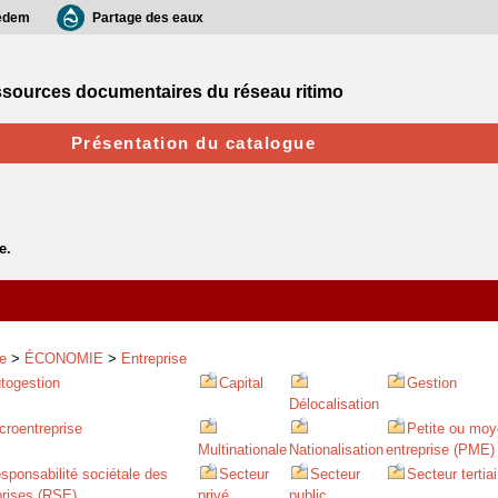
edem
Partage des eaux
sources documentaires du réseau ritimo
Présentation du catalogue
e
>
ÉCONOMIE
>
Entreprise
togestion
Capital
Gestion
Délocalisation
croentreprise
Petite ou mo
Multinationale
Nationalisation
entreprise (PME)
sponsabilité sociétale des
Secteur
Secteur
Secteur tertiai
prises (RSE)
privé
public