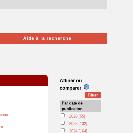
Aide à la recherche
Affiner ou
comparer
Par date de
publication
yenne
2026
[55]
2025
[132]
re
2024
[164]