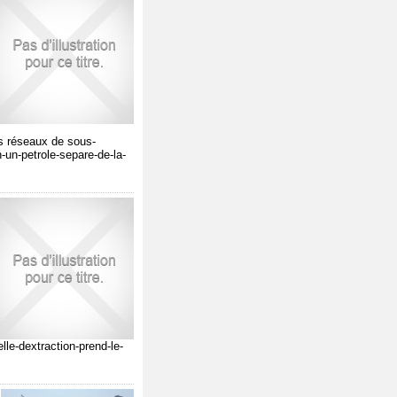
des réseaux de sous-
n-un-petrole-separe-de-la-
lle-dextraction-prend-le-