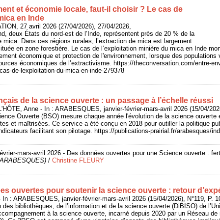
nt et économie locale, faut‑il choisir ? Le cas de
 mica en Inde
ON, 27 avril 2026 (27/04/2026), 27/04/2026,
nd, deux États du nord-est de l’Inde, représentent près de 20 % de la
 mica. Dans ces régions rurales, l’extraction de mica est largement
ituée en zone forestière. Le cas de l’exploitation minière du mica en Inde mont
pement économique et protection de l'environnement, lorsque des populations 
urces économiques de l’extractivisme. https://theconversation.com/entre-en
le-cas-de-lexploitation-du-mica-en-inde-279378
çais de la science ouverte : un passage à l’échelle réussi
HÔTE, Anne - In : ARABESQUES, janvier-février-mars-avril 2026 (15/04/2026
ience Ouverte (BSO) mesure chaque année l'évolution de la science ouverte e
tes et maîtrisées. Ce service a été conçu en 2018 pour outiller la politique p
icateurs facilitant son pilotage. https://publications-prairial.fr/arabesques/
février-mars-avril 2026 - Des données ouvertes pour une Science ouverte : fert
de ARABESQUES)
/
Christine FLEURY
ées ouvertes pour soutenir la science ouverte : retour d’exp
 In : ARABESQUES, janvier-février-mars-avril 2026 (15/04/2026), N°119, P. 1
n des bibliothèques, de l’information et de la science ouverte (DiBISO) de l’Un
accompagnement à la science ouverte, incarné depuis 2020 par un Réseau de 