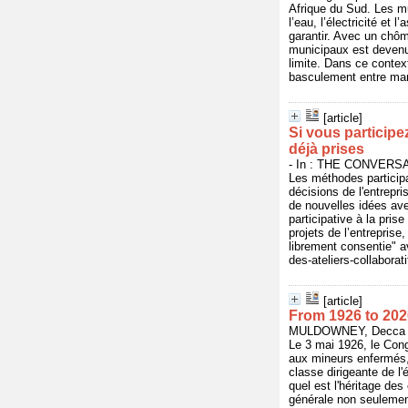
Afrique du Sud. Les mu
l’eau, l’électricité e
garantir. Avec un chô
municipaux est devenu 
limite. Dans ce contex
basculement entre mang
[article]
Si vous participe
déjà prises
- In : THE CONVERSAT
Les méthodes participa
décisions de l'entrepr
de nouvelles idées avec
participative à la pris
projets de l’entrepris
librement consentie" a
des-ateliers-collabora
[article]
From 1926 to 202
MULDOWNEY, Decca - 
Le 3 mai 1926, le Cong
aux mineurs enfermés, 
classe dirigeante de l'
quel est l'héritage d
générale non seulemen