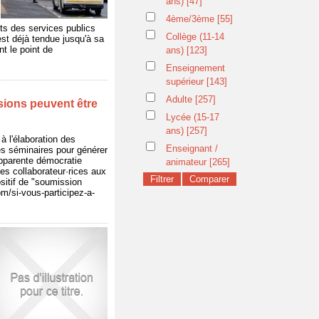
ans)
[47]
4ème/3ème
[55]
ts des services publics
Collège (11-14
st déjà tendue jusqu'à sa
t le point de
ans)
[123]
Enseignement
supérieur
[143]
Adulte
[257]
isions peuvent être
Lycée (15-17
ans)
[257]
à l'élaboration des
Enseignant /
des séminaires pour générer
 apparente démocratie
animateur
[265]
des collaborateur·rices aux
ositif de "soumission
m/si-vous-participez-a-