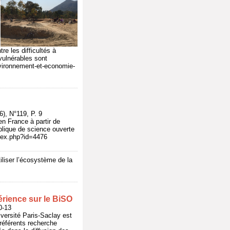
re les difficultés à
vulnérables sont
vironnement-et-economie-
), N°119, P. 9
n France à partir de
ublique de science ouverte
index.php?id=4476
iliser l’écosystème de la
érience sur le BiSO
0-13
iversité Paris-Saclay est
référents recherche