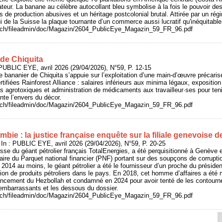
eur. La banane au célèbre autocollant bleu symbolise à la fois le pouvoir d
s de production abusives et un héritage postcolonial brutal. Attirée par un régi
ui de la Suisse la plaque tournante d’un commerce aussi lucratif qu'inéquitable
e.ch/fileadmin/doc/Magazin/2604_PublicEye_Magazin_59_FR_96.pdf
 de Chiquita
UBLIC EYE, avril 2026 (29/04/2026), N°59, P. 12-15
 bananier de Chiquita s’appuie sur l’exploitation d’une main-d’œuvre précaris
rtifiées Rainforest Alliance : salaires inférieurs aux minima légaux, expositio
es agrotoxiques et administration de médicaments aux travailleur·ses pour ten
te l’envers du décor.
e.ch/fileadmin/doc/Magazin/2604_PublicEye_Magazin_59_FR_96.pdf
bie : la justice française enquête sur la filiale genevoise 
n : PUBLIC EYE, avril 2026 (29/04/2026), N°59, P. 20-25
isse du géant pétrolier français TotalEnergies, a été perquisitionné à Genève 
aire du Parquet national financier (PNF) portant sur des soupçons de corruptio
014 au moins, le géant pétrolier a été le fournisseur d’un proche du présiden
ion de produits pétroliers dans le pays. En 2018, cet homme d’affaires a été
ancement du Hezbollah et condamné en 2024 pour avoir tenté de les contourner
 embarrassants et les dessous du dossier.
e.ch/fileadmin/doc/Magazin/2604_PublicEye_Magazin_59_FR_96.pdf