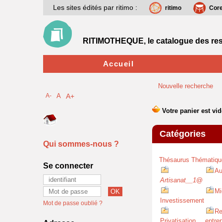
Les sites édités par ritimo :
ritimo
Cor
RITIMOTHEQUE, le catalogue des res
Accueil
Nouvelle recherche
A-
A
A+
Catégories
Qui sommes-nous ?
Thésaurus Thématiqu
Se connecter
Au
Artisanat__1
@
Mi
Investissement
Mot de passe oublié ?
Re
Privatisation
entre