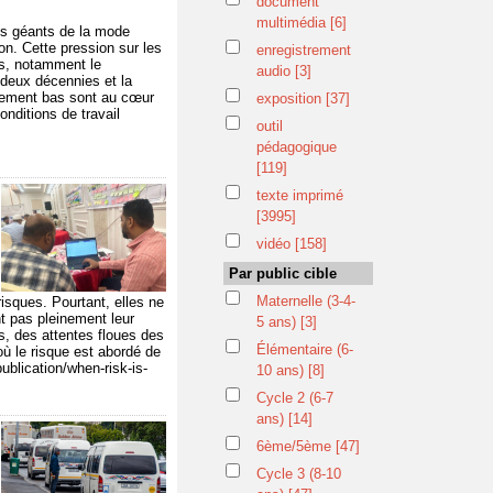
document
multimédia
[6]
Les géants de la mode
ion. Cette pression sur les
enregistrement
rs, notamment le
audio
[3]
deux décennies et la
ablement bas sont au cœur
exposition
[37]
onditions de travail
outil
pédagogique
[119]
texte imprimé
[3995]
vidéo
[158]
Par public cible
Maternelle (3-4-
isques. Pourtant, elles ne
nt pas pleinement leur
5 ans)
[3]
fs, des attentes floues des
Élémentaire (6-
où le risque est abordé de
ublication/when-risk-is-
10 ans)
[8]
Cycle 2 (6-7
ans)
[14]
6ème/5ème
[47]
Cycle 3 (8-10