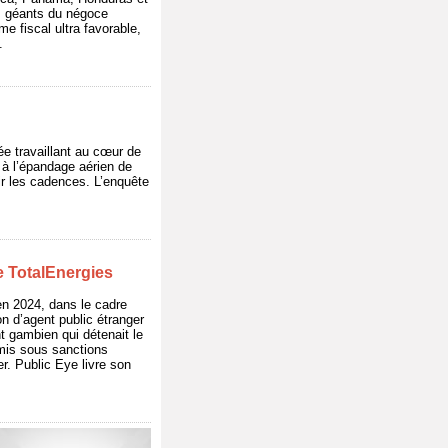
es géants du négoce
me fiscal ultra favorable,
.
ée travaillant au cœur de
n à l’épandage aérien de
ir les cadences. L’enquête
de TotalEnergies
en 2024, dans le cadre
n d’agent public étranger
t gambien qui détenait le
 mis sous sanctions
. Public Eye livre son