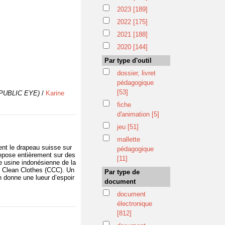
2023
[189]
2022
[175]
2021
[188]
2020
[144]
Par type d'outil
dossier, livret
pédagogique
[53]
e PUBLIC EYE)
/
Karine
fiche
d'animation
[5]
jeu
[51]
mallette
nt le drapeau suisse sur
pédagogique
repose entièrement sur des
[11]
ne usine indonésienne de la
e Clean Clothes (CCC). Un
Par type de
n donne une lueur d’espoir
document
document
électronique
[812]