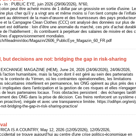
- In : PUBLIC EYE, juin 2026 (29/06/2026), N°60,
 coton peut être acheté moins de 1 dollar par un grossiste en sortie d'usine. 
ine plus cher qu’il y a vingt ans et même moins si l’on tient compte de l’inflat
ement au détriment de la main-d’œuvre et des fournisseurs des pays producteu
e et la Campagne Clean Clothes (CCC) ont analysé des données sur plus de 
port est édifiante : loin d’être une anomalie du marché, ces prix d’achat dur
e de l’habillement ; ils contribuent à perpétuer des salaires de misère et des c
aînes d’approvisionnement mondiales.
e.ch/fileadmin/doc/Magazin/2606_PublicEye_Magazin_60_FR.pdf
l, but decisions are not: bridging the gap in risk-sharing
 EXCHANGE MAGAZINE (HEM), June 24, 2026 (24/06/2026), 24/06/2026,
à l'action humanitaire, mais la façon dont il est géré au sein des partenariats
ans le contexte du Yémen, où les contraintes opérationnelles, les limitations
ns sécuritaires interfèrent en permanence, les ONG opèrent au plus près des r
i impliquées dans l'anticipation et la gestion de ces risques et elles n'engage
s de leurs partenaires locaux. Trois obstacles persistent : des échanges tardi
ottement des ONG dans la prise de décision. Ces freins renforcent un système 
n proactive), inégale et avec une transparence limitée. https://odihpn.org/en/p
-not-bridging-the-gap-in-risk-sharing-practice/
ival
AFRICA IS A COUNTRY, May 12, 2026 (12/05/2026), 12/05/2026,
occidental se trouve aujourd’hui au centre d'une crise politico-économique en