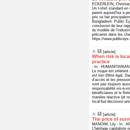
ECKERLEIN, Christian 
Un t-shirt standard en
paient aujourd’hui à pe
prix se fait principal
Bangladesh. Public Ey
conclusion de leur rap
du modèle de l’industri
précaires dans les ch
https://www.publicey
[article]
When risk is loca
practice
- In : HUMANITARIAN
Le risque est inhérent 
est loin d'être égal. D
d’accès et les pressio
sont pas toujours auss
responsabilité vis-à-vi
bénéficiaires et le fl
manière réactive (et no
local-but-decisions-are
[article]
The price of surv
MANOIM, Lily - In : 
L'héritage capitaliste 