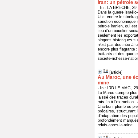
Iran: un pétrole 
- In : LA BRÈCHE, 29 a
Dans la guerre israélo-
Unis contre le stockag
sanction économique ma
pétrole iranien, qui es
lieu d’un bouclier soci
seulement les exportat
slogans historiques sur
n'est pas destinée à l
encore plus flagrante :
traitants et des quarti
societe-richesse-natio
[article]
Au Maroc, une éco
mine
- In : IRD LE MAG', 29
Le Maroc compte plus 
laissé des traces dura
mis fin à l’extraction 
Charbon, plomb ou pier
précaires, structurant 
d’adaptation des popula
profondément marqués p
relais-apres-la-mine