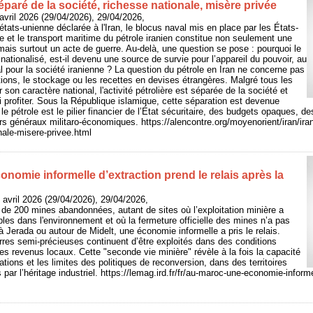
séparé de la société, richesse nationale, misère privée
vril 2026 (29/04/2026), 29/04/2026,
états-unienne déclarée à l'Iran, le blocus naval mis en place par les États-
e et le transport maritime du pétrole iranien constitue non seulement une
is surtout un acte de guerre. Au-delà, une question se pose : pourquoi le
t nationalisé, est-il devenu une source de survie pour l’appareil du pouvoir, au
al pour la société iranienne ? La question du pétrole en Iran ne concerne pas
ions, le stockage ou les recettes en devises étrangères. Malgré tous les
 son caractère national, l'activité pétrolière est séparée de la société et
ui profiter. Sous la République islamique, cette séparation est devenue
 le pétrole est le pilier financier de l’État sécuritaire, des budgets opaques, 
ers généraux militaro-économiques. https://alencontre.org/moyenorient/iran/ira
nale-misere-privee.html
nomie informelle d’extraction prend le relais après la
 avril 2026 (29/04/2026), 29/04/2026,
de 200 mines abandonnées, autant de sites où l’exploitation minière a
bles dans l'environnement et où la fermeture officielle des mines n’a pas
: à Jerada ou autour de Midelt, une économie informelle a pris le relais.
res semi-précieuses continuent d’être exploités dans des conditions
les revenus locaux. Cette "seconde vie minière" révèle à la fois la capacité
tions et les limites des politiques de reconversion, dans des territoires
ar l’héritage industriel. https://lemag.ird.fr/fr/au-maroc-une-economie-informe