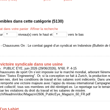
ibles dans cette catégorie (
5130
)
tat dans votre panier
Affiner la recherche
sur
niveau(x) vers le haut et
vers le bas
6 - Chaussures On : Le combat gagné d’un syndicat en Indonésie
(Bulletin d
victoire syndicale dans une usine
: PUBLIC EYE, juin 2026 (29/06/2026), N°60, P. 4-15
haussures de sport On s’est imposée sur le marché mondial, arborant fièreme
ion "Swiss Engineering". Or, si la conception se fait à Zurich, la production 
sien·nes, dont les conditions de travail et les salaires sont indécents. Dans u
 remporté une victoire majeure avec l’appui du réseau international Campagn
nt collectif, tous ses membres ont été réintégré·es. Le reportage sur le terrai
r les violations du droit du travail et les salaires de misère.
e.ch/fileadmin/doc/Magazin/2606_PublicEye_Magazin_60_FR.pdf
d’un t-shirt