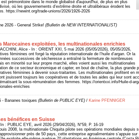
 est prémonitoire dans le monde globalisé d'aujourd'hui, de plus en plus
t divisé, où les gouvernements d’extrême droite et ultralibéraux érodent les
ses. https://newint.org/trade-unions/2026/1926-2026
e 2026 - General Strike!
(Bulletin de NEW INTERNATIONALIST)
s Marocaines exploitées, les multinationales enrichies
CCHINI, Alice - In : ORIENT XXI, 5 mai 2026 (05/05/2026), 05/05/2026,
ves féminines ont forgé la réputation internationale de l’huile d’argan. Or la
s années successives de sécheresse a entraîné la fermeture de nombreuses
s en minorité sur leur propre marché, elles voient aussi les multinationales
sation de ce secteur économique et capter, en bout de chaîne, la plus grande pa
ratives féminines à devenir sous-traitantes. Les multinationales profitent e
t jouissent toujours les coopératives et de toutes les aides qui leur sont acc
ématisant la sous-rémunération des femmes. https://orientxxi.info/Huile-d-ar
ionales-enrichies
26 - Bananes toxiques
(Bulletin de PUBLIC EYE)
/
Karine PFENNIGER
ses bénéfices en Suisse
 : PUBLIC EYE, avril 2026 (29/04/2026), N°59, P. 16-19
puis 2008, la multinationale Chiquita pilote ses opérations mondiales depuis s
pprovisionner près de 50 pays, cette entreprise agroalimentaire s’appuie sur
 Elle exploite elle-même quelque 70 plantations en Amérique centrale (Costa 