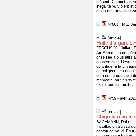
présent. Ce centenaire
inégalitaire, violent e
droits des travailleur·
N°561 - May-Jun
[article]
Huile d’argan. Le
FERGUSON, Juliet ; FA
Au Maroc, les coopérati
crise liée à plusieur
coopératives. Désormai
contribuer à la privati
en obligeant les coopé
commerce équitable don
marocain, tout en syst
exploitees-les-multinat
N°59 - avril 20
[article]
Chiquita récolte 
BACHMANN, Robert - In
Installée en Suisse de
canton de Vaud. Pour a
entièrement intégrée.