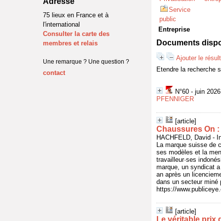
Adresse
Service
75 lieux en France et à
public
l'international
Entreprise
Consulter la carte des
Documents dispon
membres et relais
Ajouter le résul
Une remarque ? Une question ?
Etendre la recherche 
contact
N°60 - juin 202
PFENNIGER
[article]
Chaussures On : 
HACHFELD, David - In 
La marque suisse de c
ses modèles et la ment
travailleur·ses indoné
marque, un syndicat a
an après un licencieme
dans un secteur miné pa
https://www.publicey
[article]
Le véritable prix 