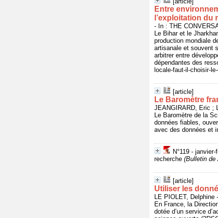
[article]
Entre environneme
l’exploitation du
- In : THE CONVERSATI
Le Bihar et le Jharkha
production mondiale de
artisanale et souvent s
arbitrer entre dévelop
dépendantes des resso
locale-faut-il-choisir-
[article]
Le Baromètre fran
JEANGIRARD, Eric ; L'
Le Baromètre de la Sc
données fiables, ouver
avec des données et ind
N°119 - janvier-
recherche
(Bulletin 
[article]
Utiliser les donn
LE PIOLET, Delphine -
En France, la Directio
dotée d’un service d’