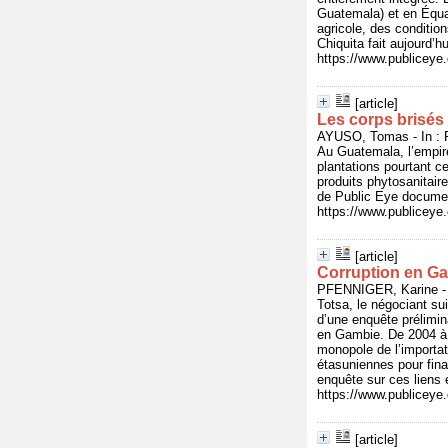
Guatemala) et en Équat
agricole, des condition
Chiquita fait aujourd’h
https://www.publicey
[article]
Les corps brisés
AYUSO, Tomas - In : P
Au Guatemala, l’empire
plantations pourtant ce
produits phytosanitair
de Public Eye documen
https://www.publicey
[article]
Corruption en Gam
PFENNIGER, Karine - I
Totsa, le négociant su
d’une enquête prélimin
en Gambie. De 2004 à 2
monopole de l’importat
étasuniennes pour fin
enquête sur ces liens
https://www.publicey
[article]