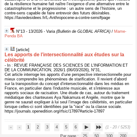
de la résilience humaine fait naître l’exigence d’une alternative entre le
catastrophisme et le progressisme : un autre sens de l’histoire, un
contre-sens capable de faire entrevoir des futurs désirables.
https://laviedesidees.fr/L-Anthropocene-a-contre-sens#page
N°13 - 13/2026 - Varia
(Bulletin de GLOBAL AFRICA)
/
Mame-
Penda BA
[article]
Les apports de l’intersectionnalité aux études sur la
célébrité
- In : REVUE FRANÇAISE DES SCIENCES DE L'INFORMATION ET
DE LA COMMUNICATION, 2026/1 (06/03/2026), N°31,
Cet article interroge les apports d’une perspective intersectionnelle pour
mieux comprendre les phénomènes de starification. Il revient d’abord
sur la transposition du concept d’intersectionnalité dans les médias en
France, en particulier dans l'industrie musicale, et s'intéresse aux
rapports sociaux de racisation. Une étude de cas, autour du traitement
médiatique des chanteuses Aya Nakamura et Angèle, montre que le
genre ne saurait expliquer à lui seul l’image des célébrités, en particulier
lorsque celles-ci sont identifiées par la "race" ou la classe sociale.
https://journals.openedition.org/rfsic/17897#article-17897
1
2
3
4
5
6
(1 - 20 / 5253)
Par page :
25
50
100
200