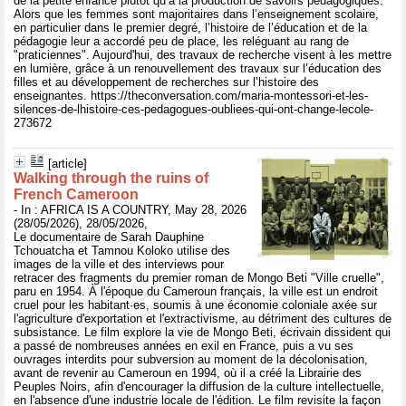
de la petite enfance plutôt qu’à la production de savoirs pédagogiques.
Alors que les femmes sont majoritaires dans l’enseignement scolaire,
en particulier dans le premier degré, l’histoire de l’éducation et de la
pédagogie leur a accordé peu de place, les reléguant au rang de
"praticiennes". Aujourd'hui, des travaux de recherche visent à les mettre
en lumière, grâce à un renouvellement des travaux sur l’éducation des
filles et au développement de recherches sur l’histoire des
enseignantes. https://theconversation.com/maria-montessori-et-les-
silences-de-lhistoire-ces-pedagogues-oubliees-qui-ont-change-lecole-
273672
[article]
Walking through the ruins of
French Cameroon
- In : AFRICA IS A COUNTRY, May 28, 2026
(28/05/2026), 28/05/2026,
Le documentaire de Sarah Dauphine
Tchouatcha et Tamnou Koloko utilise des
images de la ville et des interviews pour
retracer des fragments du premier roman de Mongo Beti "Ville cruelle",
paru en 1954. À l'époque du Cameroun français, la ville est un endroit
cruel pour les habitant·es, soumis à une économie coloniale axée sur
l'agriculture d'exportation et l'extractivisme, au détriment des cultures de
subsistance. Le film explore la vie de Mongo Beti, écrivain dissident qui
a passé de nombreuses années en exil en France, puis a vu ses
ouvrages interdits pour subversion au moment de la décolonisation,
avant de revenir au Cameroun en 1994, où il a créé la Librairie des
Peuples Noirs, afin d'encourager la diffusion de la culture intellectuelle,
en l'absence d'une industrie locale de l'édition. Le film revisite la façon