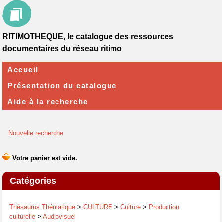
RITIMOTHEQUE, le catalogue des ressources
documentaires du réseau ritimo
Accueil
Présentation du catalogue
Aide à la recherche
Nouvelle recherche
Catégories
Thésaurus Thématique
>
CULTURE
>
Culture
>
Production
culturelle
>
Audiovisuel