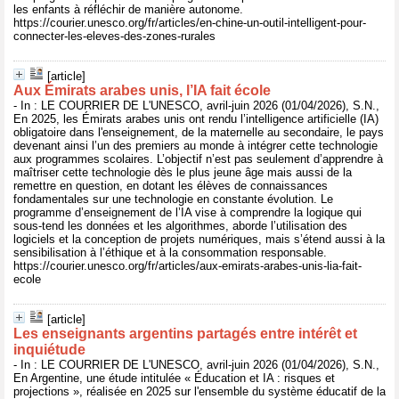
les enfants à réfléchir de manière autonome.
https://courier.unesco.org/fr/articles/en-chine-un-outil-intelligent-pour-
connecter-les-eleves-des-zones-rurales
[article]
Aux Émirats arabes unis, l’IA fait école
- In : LE COURRIER DE L'UNESCO, avril-juin 2026 (01/04/2026), S.N.,
En 2025, les Émirats arabes unis ont rendu l’intelligence artificielle (IA)
obligatoire dans l'enseignement, de la maternelle au secondaire, le pays
devenant ainsi l’un des premiers au monde à intégrer cette technologie
aux programmes scolaires. L’objectif n’est pas seulement d’apprendre à
maîtriser cette technologie dès le plus jeune âge mais aussi de la
remettre en question, en dotant les élèves de connaissances
fondamentales sur une technologie en constante évolution. Le
programme d’enseignement de l’IA vise à comprendre la logique qui
sous-tend les données et les algorithmes, aborde l’utilisation des
logiciels et la conception de projets numériques, mais s’étend aussi à la
sensibilisation à l’éthique et à la consommation responsable.
https://courier.unesco.org/fr/articles/aux-emirats-arabes-unis-lia-fait-
ecole
[article]
Les enseignants argentins partagés entre intérêt et
inquiétude
- In : LE COURRIER DE L'UNESCO, avril-juin 2026 (01/04/2026), S.N.,
En Argentine, une étude intitulée « Éducation et IA : risques et
projections », réalisée en 2025 sur l'ensemble du système éducatif de la