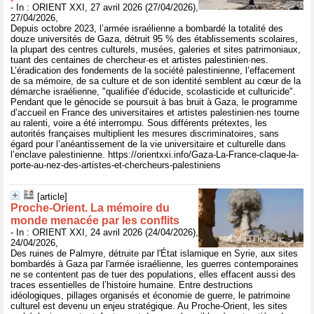
- In : ORIENT XXI, 27 avril 2026 (27/04/2026),
27/04/2026,
Depuis octobre 2023, l’armée israélienne a bombardé la totalité des
douze universités de Gaza, détruit 95 % des établissements scolaires,
la plupart des centres culturels, musées, galeries et sites patrimoniaux,
tuant des centaines de chercheur·es et artistes palestinien·nes.
L’éradication des fondements de la société palestinienne, l’effacement
de sa mémoire, de sa culture et de son identité semblent au cœur de la
démarche israélienne, "qualifiée d’éducide, scolasticide et culturicide".
Pendant que le génocide se poursuit à bas bruit à Gaza, le programme
d’accueil en France des universitaires et artistes palestinien·nes tourne
au ralenti, voire a été interrompu. Sous différents prétextes, les
autorités françaises multiplient les mesures discriminatoires, sans
égard pour l’anéantissement de la vie universitaire et culturelle dans
l’enclave palestinienne. https://orientxxi.info/Gaza-La-France-claque-la-
porte-au-nez-des-artistes-et-chercheurs-palestiniens
[article]
Proche-Orient. La mémoire du
monde menacée par les conflits
- In : ORIENT XXI, 24 avril 2026 (24/04/2026),
24/04/2026,
Des ruines de Palmyre, détruite par l'État islamique en Syrie, aux sites
bombardés à Gaza par l'armée israélienne, les guerres contemporaines
ne se contentent pas de tuer des populations, elles effacent aussi des
traces essentielles de l’histoire humaine. Entre destructions
idéologiques, pillages organisés et économie de guerre, le patrimoine
culturel est devenu un enjeu stratégique. Au Proche-Orient, les sites