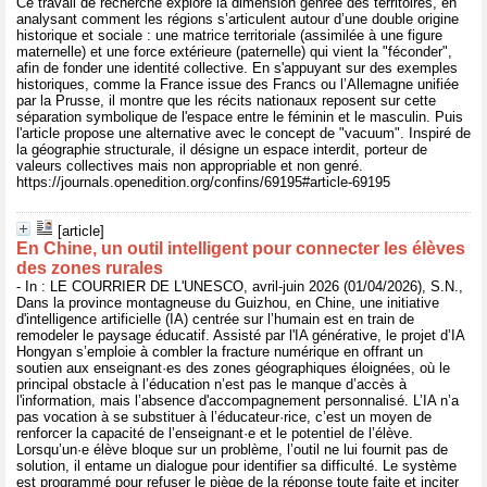
Ce travail de recherche explore la dimension genrée des territoires, en
analysant comment les régions s’articulent autour d’une double origine
historique et sociale : une matrice territoriale (assimilée à une figure
maternelle) et une force extérieure (paternelle) qui vient la "féconder",
afin de fonder une identité collective. En s'appuyant sur des exemples
historiques, comme la France issue des Francs ou l’Allemagne unifiée
par la Prusse, il montre que les récits nationaux reposent sur cette
séparation symbolique de l'espace entre le féminin et le masculin. Puis
l'article propose une alternative avec le concept de "vacuum". Inspiré de
la géographie structurale, il désigne un espace interdit, porteur de
valeurs collectives mais non appropriable et non genré.
https://journals.openedition.org/confins/69195#article-69195
[article]
En Chine, un outil intelligent pour connecter les élèves
des zones rurales
- In : LE COURRIER DE L'UNESCO, avril-juin 2026 (01/04/2026), S.N.,
Dans la province montagneuse du Guizhou, en Chine, une initiative
d'intelligence artificielle (IA) centrée sur l’humain est en train de
remodeler le paysage éducatif. Assisté par l'IA générative, le projet d’IA
Hongyan s’emploie à combler la fracture numérique en offrant un
soutien aux enseignant·es des zones géographiques éloignées, où le
principal obstacle à l’éducation n’est pas le manque d’accès à
l'information, mais l’absence d'accompagnement personnalisé. L’IA n’a
pas vocation à se substituer à l’éducateur·rice, c’est un moyen de
renforcer la capacité de l’enseignant·e et le potentiel de l’élève.
Lorsqu’un·e élève bloque sur un problème, l’outil ne lui fournit pas de
solution, il entame un dialogue pour identifier sa difficulté. Le système
est programmé pour refuser le piège de la réponse toute faite et inciter