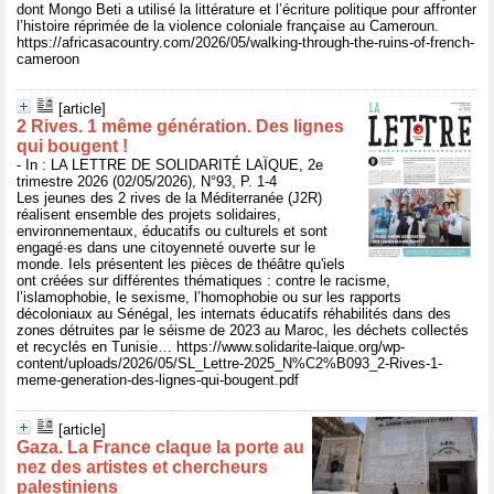
dont Mongo Beti a utilisé la littérature et l’écriture politique pour affronter
l’histoire réprimée de la violence coloniale française au Cameroun.
https://africasacountry.com/2026/05/walking-through-the-ruins-of-french-
cameroon
[article]
2 Rives. 1 même génération. Des lignes
qui bougent !
- In : LA LETTRE DE SOLIDARITÉ LAÏQUE, 2e
trimestre 2026 (02/05/2026), N°93, P. 1-4
Les jeunes des 2 rives de la Méditerranée (J2R)
réalisent ensemble des projets solidaires,
environnementaux, éducatifs ou culturels et sont
engagé·es dans une citoyenneté ouverte sur le
monde. Iels présentent les pièces de théâtre qu'iels
ont créées sur différentes thématiques : contre le racisme,
l’islamophobie, le sexisme, l’homophobie ou sur les rapports
décoloniaux au Sénégal, les internats éducatifs réhabilités dans des
zones détruites par le séisme de 2023 au Maroc, les déchets collectés
et recyclés en Tunisie… https://www.solidarite-laique.org/wp-
content/uploads/2026/05/SL_Lettre-2025_N%C2%B093_2-Rives-1-
meme-generation-des-lignes-qui-bougent.pdf
[article]
Gaza. La France claque la porte au
nez des artistes et chercheurs
palestiniens