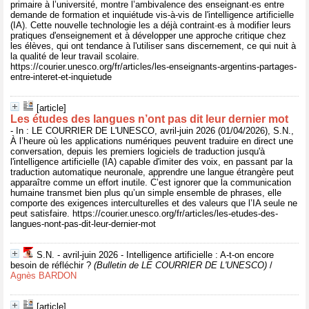
primaire à l’université, montre l’ambivalence des enseignant·es entre
demande de formation et inquiétude vis-à-vis de l'intelligence artificielle
(IA). Cette nouvelle technologie les a déjà contraint·es à modifier leurs
pratiques d'enseignement et à développer une approche critique chez
les élèves, qui ont tendance à l'utiliser sans discernement, ce qui nuit à
la qualité de leur travail scolaire.
https://courier.unesco.org/fr/articles/les-enseignants-argentins-partages-
entre-interet-et-inquietude
[article]
Les études des langues n’ont pas dit leur dernier mot
- In : LE COURRIER DE L'UNESCO, avril-juin 2026 (01/04/2026), S.N.,
À l’heure où les applications numériques peuvent traduire en direct une
conversation, depuis les premiers logiciels de traduction jusqu'à
l'intelligence artificielle (IA) capable d'imiter des voix, en passant par la
traduction automatique neuronale, apprendre une langue étrangère peut
apparaître comme un effort inutile. C’est ignorer que la communication
humaine transmet bien plus qu’un simple ensemble de phrases, elle
comporte des exigences interculturelles et des valeurs que l’IA seule ne
peut satisfaire. https://courier.unesco.org/fr/articles/les-etudes-des-
langues-nont-pas-dit-leur-dernier-mot
S.N. - avril-juin 2026 - Intelligence artificielle : A-t-on encore
besoin de réfléchir ?
(Bulletin de LE COURRIER DE L'UNESCO)
/
Agnès BARDON
[article]