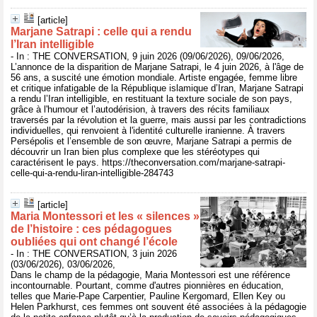
[article]
Marjane Satrapi : celle qui a rendu
l’Iran intelligible
- In : THE CONVERSATION, 9 juin 2026 (09/06/2026), 09/06/2026,
L’annonce de la disparition de Marjane Satrapi, le 4 juin 2026, à l'âge de
56 ans, a suscité une émotion mondiale. Artiste engagée, femme libre
et critique infatigable de la République islamique d’Iran, Marjane Satrapi
a rendu l’Iran intelligible, en restituant la texture sociale de son pays,
grâce à l'humour et l’autodérision, à travers des récits familiaux
traversés par la révolution et la guerre, mais aussi par les contradictions
individuelles, qui renvoient à l'identité culturelle iranienne. À travers
Persépolis et l’ensemble de son œuvre, Marjane Satrapi a permis de
découvrir un Iran bien plus complexe que les stéréotypes qui
caractérisent le pays. https://theconversation.com/marjane-satrapi-
celle-qui-a-rendu-liran-intelligible-284743
[article]
Maria Montessori et les « silences »
de l’histoire : ces pédagogues
oubliées qui ont changé l’école
- In : THE CONVERSATION, 3 juin 2026
(03/06/2026), 03/06/2026,
Dans le champ de la pédagogie, Maria Montessori est une référence
incontournable. Pourtant, comme d'autres pionnières en éducation,
telles que Marie-Pape Carpentier, Pauline Kergomard, Ellen Key ou
Helen Parkhurst, ces femmes ont souvent été associées à la pédagogie