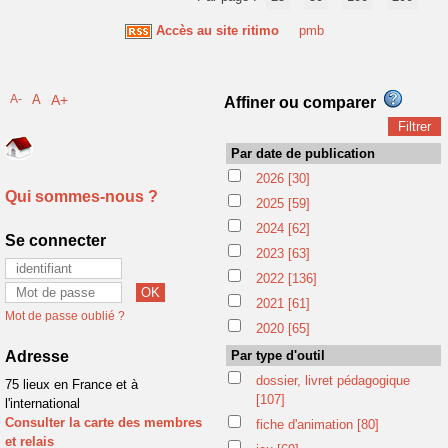
Accès au site ritimo
pmb
A-
A
A+
Affiner ou comparer
Par date de publication
2026
[30]
Qui sommes-nous ?
2025
[59]
2024
[62]
Se connecter
2023
[63]
2022
[136]
2021
[61]
Mot de passe oublié ?
2020
[65]
Adresse
Par type d'outil
dossier, livret pédagogique
75 lieux en France et à
[107]
l'international
Consulter la carte des membres
fiche d'animation
[80]
et relais