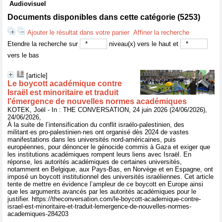
Audiovisuel
Documents disponibles dans cette catégorie (
5253
)
Ajouter le résultat dans votre panier
Affiner la recherche
Etendre la recherche sur
niveau(x) vers le haut et
vers le bas
[article]
Le boycott académique contre
Israël est minoritaire et traduit
l’émergence de nouvelles normes académiques
KOTEK, Joël - In : THE CONVERSATION, 24 juin 2026 (24/06/2026),
24/06/2026,
À la suite de l’intensification du conflit israélo-palestinien, des
militant·es pro-palestinien·nes ont organisé dès 2024 de vastes
manifestations dans les universités nord-américaines, puis
européennes, pour dénoncer le génocide commis à Gaza et exiger que
les institutions académiques rompent leurs liens avec Israël. En
réponse, les autorités académiques de certaines universités,
notamment en Belgique, aux Pays-Bas, en Norvège et en Espagne, ont
imposé un boycott institutionnel des universités israéliennes. Cet article
tente de mettre en évidence l’ampleur de ce boycott en Europe ainsi
que les arguments avancés par les autorités académiques pour le
justifier. https://theconversation.com/le-boycott-academique-contre-
israel-est-minoritaire-et-traduit-lemergence-de-nouvelles-normes-
academiques-284203