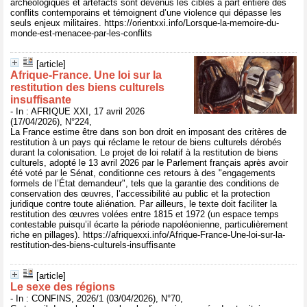
archéologiques et artefacts sont devenus les cibles à part entière des
conflits contemporains et témoignent d’une violence qui dépasse les
seuls enjeux militaires. https://orientxxi.info/Lorsque-la-memoire-du-
monde-est-menacee-par-les-conflits
[article]
Afrique-France. Une loi sur la
restitution des biens culturels
insuffisante
- In : AFRIQUE XXI, 17 avril 2026
(17/04/2026), N°224,
La France estime être dans son bon droit en imposant des critères de
restitution à un pays qui réclame le retour de biens culturels dérobés
durant la colonisation. Le projet de loi relatif à la restitution de biens
culturels, adopté le 13 avril 2026 par le Parlement français après avoir
été voté par le Sénat, conditionne ces retours à des "engagements
formels de l’État demandeur", tels que la garantie des conditions de
conservation des œuvres, l’accessibilité au public et la protection
juridique contre toute aliénation. Par ailleurs, le texte doit faciliter la
restitution des œuvres volées entre 1815 et 1972 (un espace temps
contestable puisqu’il écarte la période napoléonienne, particulièrement
riche en pillages). https://afriquexxi.info/Afrique-France-Une-loi-sur-la-
restitution-des-biens-culturels-insuffisante
[article]
Le sexe des régions
- In : CONFINS, 2026/1 (03/04/2026), N°70,