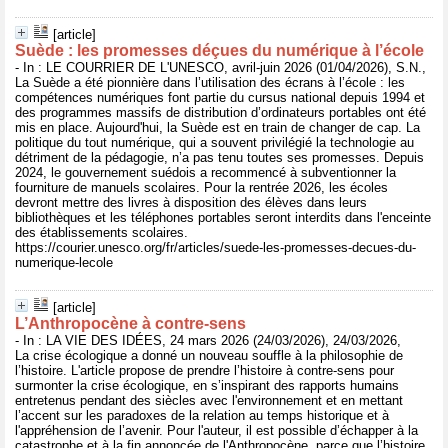
[article]
Suède : les promesses déçues du numérique à l’école
- In : LE COURRIER DE L'UNESCO, avril-juin 2026 (01/04/2026), S.N.,
La Suède a été pionnière dans l’utilisation des écrans à l’école : les
compétences numériques font partie du cursus national depuis 1994 et
des programmes massifs de distribution d’ordinateurs portables ont été
mis en place. Aujourd'hui, la Suède est en train de changer de cap. La
politique du tout numérique, qui a souvent privilégié la technologie au
détriment de la pédagogie, n’a pas tenu toutes ses promesses. Depuis
2024, le gouvernement suédois a recommencé à subventionner la
fourniture de manuels scolaires. Pour la rentrée 2026, les écoles
devront mettre des livres à disposition des élèves dans leurs
bibliothèques et les téléphones portables seront interdits dans l'enceinte
des établissements scolaires.
https://courier.unesco.org/fr/articles/suede-les-promesses-decues-du-
numerique-lecole
[article]
L’Anthropocène à contre-sens
- In : LA VIE DES IDÉES, 24 mars 2026 (24/03/2026), 24/03/2026,
La crise écologique a donné un nouveau souffle à la philosophie de
l’histoire. L'article propose de prendre l’histoire à contre-sens pour
surmonter la crise écologique, en s’inspirant des rapports humains
entretenus pendant des siècles avec l'environnement et en mettant
l’accent sur les paradoxes de la relation au temps historique et à
l'appréhension de l’avenir. Pour l'auteur, il est possible d’échapper à la
catastrophe et à la fin annoncée de l'Anthropocène, parce que l’histoire