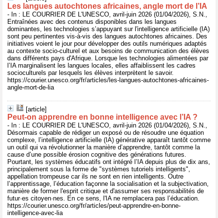
Les langues autochtones africaines, angle mort de l’IA
- In : LE COURRIER DE L'UNESCO, avril-juin 2026 (01/04/2026), S.N.,
Entraînées avec des contenus disponibles dans les langues
dominantes, les technologies s’appuyant sur l'intelligence artificielle (IA)
sont peu pertinentes vis-à-vis des langues autochtones africaines. Des
initiatives voient le jour pour développer des outils numériques adaptés
au contexte socio-culturel et aux besoins de communication des élèves
dans différents pays d'Afrique. Lorsque les technologies alimentées par
l’IA marginalisent les langues locales, elles affaiblissent les cadres
socioculturels par lesquels les élèves interprètent le savoir.
https://courier.unesco.org/fr/articles/les-langues-autochtones-africaines-
angle-mort-de-lia
[article]
Peut-on apprendre en bonne intelligence avec l’IA ?
- In : LE COURRIER DE L'UNESCO, avril-juin 2026 (01/04/2026), S.N.,
Désormais capable de rédiger un exposé ou de résoudre une équation
complexe, l’intelligence artificielle (IA) générative apparaît tantôt comme
un outil qui va révolutionner la manière d’apprendre, tantôt comme la
cause d’une possible érosion cognitive des générations futures.
Pourtant, les systèmes éducatifs ont intégré l’IA depuis plus de dix ans,
principalement sous la forme de "systèmes tutoriels intelligents",
appellation trompeuse car ils ne sont en rien intelligents. Outre
l’apprentissage, l’éducation façonne la socialisation et la subjectivation,
manière de former l'esprit critique et d'assumer ses responsabilités de
futur·es citoyen·nes. En ce sens, l'IA ne remplacera pas l’éducation.
https://courier.unesco.org/fr/articles/peut-apprendre-en-bonne-
intelligence-avec-lia