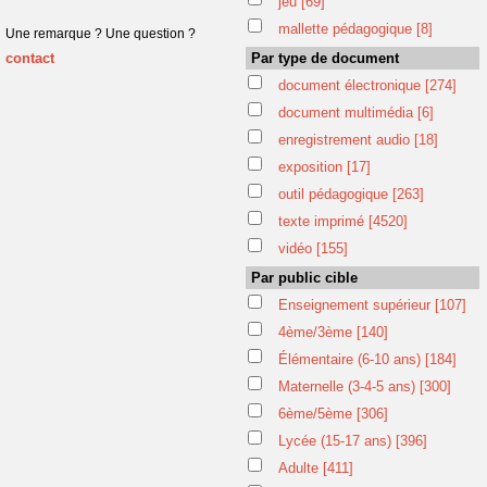
jeu
[69]
mallette pédagogique
[8]
Une remarque ? Une question ?
contact
Par type de document
document électronique
[274]
document multimédia
[6]
enregistrement audio
[18]
exposition
[17]
outil pédagogique
[263]
texte imprimé
[4520]
vidéo
[155]
Par public cible
Enseignement supérieur
[107]
4ème/3ème
[140]
Élémentaire (6-10 ans)
[184]
Maternelle (3-4-5 ans)
[300]
6ème/5ème
[306]
Lycée (15-17 ans)
[396]
Adulte
[411]