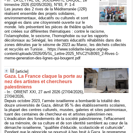
- In : LA LETTRE DE SOLIDARITÉ LAÏQUE, 2e
trimestre 2026 (02/05/2026), N°93, P. 1-4
Les jeunes des 2 rives de la Méditerranée (J2R)
réalisent ensemble des projets solidaires,
environnementaux, éducatifs ou culturels et sont
engagé·es dans une citoyenneté ouverte sur le
monde. Iels présentent les pièces de théâtre qu'iels
ont créées sur différentes thématiques : contre le racisme,
l’islamophobie, le sexisme, l’homophobie ou sur les rapports
décoloniaux au Sénégal, les internats éducatifs réhabilités dans des
zones détruites par le séisme de 2023 au Maroc, les déchets collectés
et recyclés en Tunisie… https://www.solidarite-laique.org/wp-
content/uploads/2026/05/SL_Lettre-2025_N%C2%B093_2-Rives-1-
meme-generation-des-lignes-qui-bougent.pdf
[article]
Gaza. La France claque la porte au
nez des artistes et chercheurs
palestiniens
- In : ORIENT XXI, 27 avril 2026 (27/04/2026),
27/04/2026,
Depuis octobre 2023, l’armée israélienne a bombardé la totalité des
douze universités de Gaza, détruit 95 % des établissements scolaires,
la plupart des centres culturels, musées, galeries et sites patrimoniaux,
tuant des centaines de chercheur·es et artistes palestinien·nes.
L’éradication des fondements de la société palestinienne, l’effacement
de sa mémoire, de sa culture et de son identité semblent au cœur de la
démarche israélienne, "qualifiée d’éducide, scolasticide et culturicide".
Pendant que le génocide se poursuit à bas bruit à Gaza, le programme