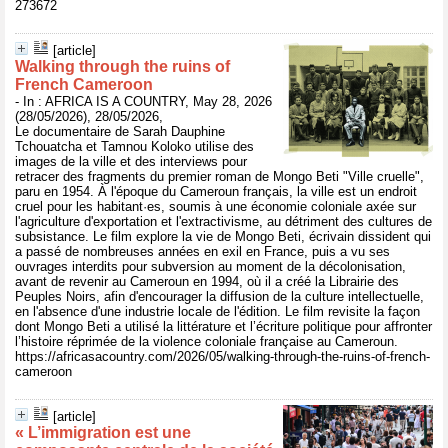
273672
[article]
Walking through the ruins of
French Cameroon
- In : AFRICA IS A COUNTRY, May 28, 2026
(28/05/2026), 28/05/2026,
Le documentaire de Sarah Dauphine
Tchouatcha et Tamnou Koloko utilise des
images de la ville et des interviews pour
retracer des fragments du premier roman de Mongo Beti "Ville cruelle",
paru en 1954. À l'époque du Cameroun français, la ville est un endroit
cruel pour les habitant·es, soumis à une économie coloniale axée sur
l'agriculture d'exportation et l'extractivisme, au détriment des cultures de
subsistance. Le film explore la vie de Mongo Beti, écrivain dissident qui
a passé de nombreuses années en exil en France, puis a vu ses
ouvrages interdits pour subversion au moment de la décolonisation,
avant de revenir au Cameroun en 1994, où il a créé la Librairie des
Peuples Noirs, afin d'encourager la diffusion de la culture intellectuelle,
en l'absence d'une industrie locale de l'édition. Le film revisite la façon
dont Mongo Beti a utilisé la littérature et l’écriture politique pour affronter
l’histoire réprimée de la violence coloniale française au Cameroun.
https://africasacountry.com/2026/05/walking-through-the-ruins-of-french-
cameroon
[article]
« L’immigration est une