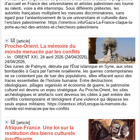
d’accueil en France des universitaires et artistes palestinien·nes tourne
au ralenti, voire a été interrompu. Sous différents prétextes, les
autorités françaises multiplient les mesures discriminatoires, sans
égard pour l’anéantissement de la vie universitaire et culturelle dans
l’enclave palestinienne. https://orientxxi.info/Gaza-La-France-claque-la-
porte-au-nez-des-artistes-et-chercheurs-palestiniens
[article]
Proche-Orient. La mémoire du
monde menacée par les conflits
- In : ORIENT XXI, 24 avril 2026 (24/04/2026),
24/04/2026,
Des ruines de Palmyre, détruite par l'État islamique en Syrie, aux sites
bombardés à Gaza par l'armée israélienne, les guerres contemporaines
ne se contentent pas de tuer des populations, elles effacent aussi des
traces essentielles de l’histoire humaine. Entre destructions
idéologiques, pillages organisés et économie de guerre, le patrimoine
culturel est devenu un enjeu stratégique. Au Proche-Orient, les sites
archéologiques et artefacts sont devenus les cibles à part entière des
conflits contemporains et témoignent d’une violence qui dépasse les
seuls enjeux militaires. https://orientxxi.info/Lorsque-la-memoire-du-
monde-est-menacee-par-les-conflits
[article]
Afrique-France. Une loi sur la
restitution des biens culturels
insuffisante