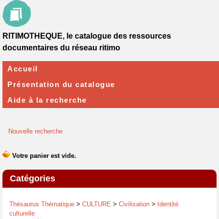
RITIMOTHEQUE, le catalogue des ressources
documentaires du réseau ritimo
Accueil
Présentation du catalogue
Aide à la recherche
Nouvelle recherche
Catégories
Thésaurus Thématique
>
CULTURE
>
Civilisation
>
Identité
culturelle