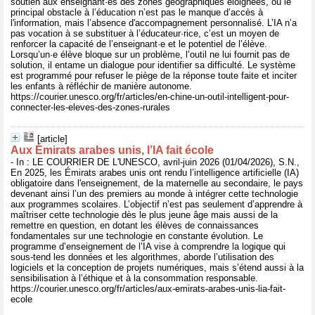
soutien aux enseignant·es des zones géographiques éloignées, où le
principal obstacle à l’éducation n’est pas le manque d’accès à
l'information, mais l’absence d'accompagnement personnalisé. L’IA n’a
pas vocation à se substituer à l’éducateur·rice, c’est un moyen de
renforcer la capacité de l’enseignant·e et le potentiel de l’élève.
Lorsqu’un·e élève bloque sur un problème, l’outil ne lui fournit pas de
solution, il entame un dialogue pour identifier sa difficulté. Le système
est programmé pour refuser le piège de la réponse toute faite et inciter
les enfants à réfléchir de manière autonome.
https://courier.unesco.org/fr/articles/en-chine-un-outil-intelligent-pour-
connecter-les-eleves-des-zones-rurales
[article]
Aux Émirats arabes unis, l’IA fait école
- In : LE COURRIER DE L'UNESCO, avril-juin 2026 (01/04/2026), S.N.,
En 2025, les Émirats arabes unis ont rendu l’intelligence artificielle (IA)
obligatoire dans l'enseignement, de la maternelle au secondaire, le pays
devenant ainsi l’un des premiers au monde à intégrer cette technologie
aux programmes scolaires. L’objectif n’est pas seulement d’apprendre à
maîtriser cette technologie dès le plus jeune âge mais aussi de la
remettre en question, en dotant les élèves de connaissances
fondamentales sur une technologie en constante évolution. Le
programme d’enseignement de l’IA vise à comprendre la logique qui
sous-tend les données et les algorithmes, aborde l’utilisation des
logiciels et la conception de projets numériques, mais s’étend aussi à la
sensibilisation à l’éthique et à la consommation responsable.
https://courier.unesco.org/fr/articles/aux-emirats-arabes-unis-lia-fait-
ecole