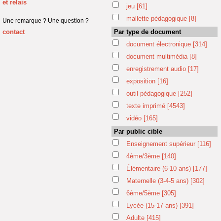
et relais
jeu
[61]
mallette pédagogique
[8]
Une remarque ? Une question ?
contact
Par type de document
document électronique
[314]
document multimédia
[8]
enregistrement audio
[17]
exposition
[16]
outil pédagogique
[252]
texte imprimé
[4543]
vidéo
[165]
Par public cible
Enseignement supérieur
[116]
4ème/3ème
[140]
Élémentaire (6-10 ans)
[177]
Maternelle (3-4-5 ans)
[302]
6ème/5ème
[305]
Lycée (15-17 ans)
[391]
Adulte
[415]