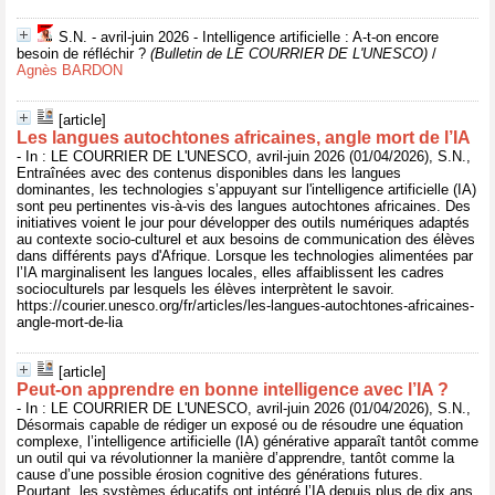
S.N. - avril-juin 2026 - Intelligence artificielle : A-t-on encore
besoin de réfléchir ?
(Bulletin de LE COURRIER DE L'UNESCO)
/
Agnès BARDON
[article]
Les langues autochtones africaines, angle mort de l’IA
- In : LE COURRIER DE L'UNESCO, avril-juin 2026 (01/04/2026), S.N.,
Entraînées avec des contenus disponibles dans les langues
dominantes, les technologies s’appuyant sur l'intelligence artificielle (IA)
sont peu pertinentes vis-à-vis des langues autochtones africaines. Des
initiatives voient le jour pour développer des outils numériques adaptés
au contexte socio-culturel et aux besoins de communication des élèves
dans différents pays d'Afrique. Lorsque les technologies alimentées par
l’IA marginalisent les langues locales, elles affaiblissent les cadres
socioculturels par lesquels les élèves interprètent le savoir.
https://courier.unesco.org/fr/articles/les-langues-autochtones-africaines-
angle-mort-de-lia
[article]
Peut-on apprendre en bonne intelligence avec l’IA ?
- In : LE COURRIER DE L'UNESCO, avril-juin 2026 (01/04/2026), S.N.,
Désormais capable de rédiger un exposé ou de résoudre une équation
complexe, l’intelligence artificielle (IA) générative apparaît tantôt comme
un outil qui va révolutionner la manière d’apprendre, tantôt comme la
cause d’une possible érosion cognitive des générations futures.
Pourtant, les systèmes éducatifs ont intégré l’IA depuis plus de dix ans,