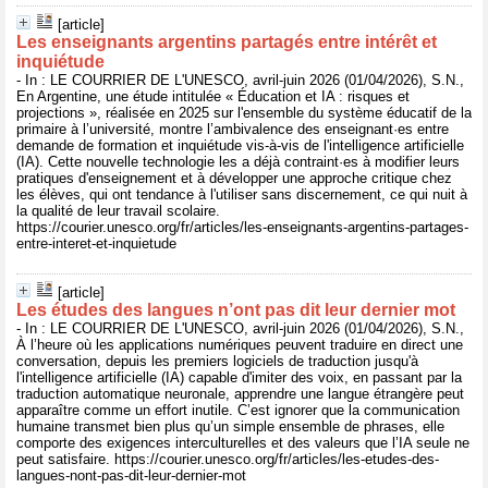
[article]
Les enseignants argentins partagés entre intérêt et
inquiétude
- In : LE COURRIER DE L'UNESCO, avril-juin 2026 (01/04/2026), S.N.,
En Argentine, une étude intitulée « Éducation et IA : risques et
projections », réalisée en 2025 sur l'ensemble du système éducatif de la
primaire à l’université, montre l’ambivalence des enseignant·es entre
demande de formation et inquiétude vis-à-vis de l'intelligence artificielle
(IA). Cette nouvelle technologie les a déjà contraint·es à modifier leurs
pratiques d'enseignement et à développer une approche critique chez
les élèves, qui ont tendance à l'utiliser sans discernement, ce qui nuit à
la qualité de leur travail scolaire.
https://courier.unesco.org/fr/articles/les-enseignants-argentins-partages-
entre-interet-et-inquietude
[article]
Les études des langues n’ont pas dit leur dernier mot
- In : LE COURRIER DE L'UNESCO, avril-juin 2026 (01/04/2026), S.N.,
À l’heure où les applications numériques peuvent traduire en direct une
conversation, depuis les premiers logiciels de traduction jusqu'à
l'intelligence artificielle (IA) capable d'imiter des voix, en passant par la
traduction automatique neuronale, apprendre une langue étrangère peut
apparaître comme un effort inutile. C’est ignorer que la communication
humaine transmet bien plus qu’un simple ensemble de phrases, elle
comporte des exigences interculturelles et des valeurs que l’IA seule ne
peut satisfaire. https://courier.unesco.org/fr/articles/les-etudes-des-
langues-nont-pas-dit-leur-dernier-mot