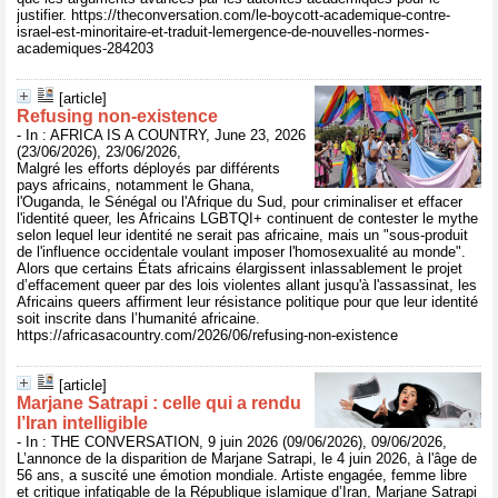
justifier. https://theconversation.com/le-boycott-academique-contre-
israel-est-minoritaire-et-traduit-lemergence-de-nouvelles-normes-
academiques-284203
[article]
Refusing non-existence
- In : AFRICA IS A COUNTRY, June 23, 2026
(23/06/2026), 23/06/2026,
Malgré les efforts déployés par différents
pays africains, notamment le Ghana,
l'Ouganda, le Sénégal ou l'Afrique du Sud, pour criminaliser et effacer
l'identité queer, les Africains LGBTQI+ continuent de contester le mythe
selon lequel leur identité ne serait pas africaine, mais un "sous-produit
de l'influence occidentale voulant imposer l'homosexualité au monde".
Alors que certains États africains élargissent inlassablement le projet
d’effacement queer par des lois violentes allant jusqu'à l'assassinat, les
Africains queers affirment leur résistance politique pour que leur identité
soit inscrite dans l’humanité africaine.
https://africasacountry.com/2026/06/refusing-non-existence
[article]
Marjane Satrapi : celle qui a rendu
l’Iran intelligible
- In : THE CONVERSATION, 9 juin 2026 (09/06/2026), 09/06/2026,
L’annonce de la disparition de Marjane Satrapi, le 4 juin 2026, à l'âge de
56 ans, a suscité une émotion mondiale. Artiste engagée, femme libre
et critique infatigable de la République islamique d’Iran, Marjane Satrapi