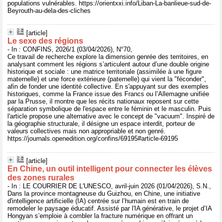
populations vulnérables. https://orientxxi.info/Liban-La-banlieue-sud-de-
Beyrouth-au-dela-des-cliches
[article]
Le sexe des régions
- In : CONFINS, 2026/1 (03/04/2026), N°70,
Ce travail de recherche explore la dimension genrée des territoires, en
analysant comment les régions s’articulent autour d’une double origine
historique et sociale : une matrice territoriale (assimilée à une figure
maternelle) et une force extérieure (paternelle) qui vient la "féconder",
afin de fonder une identité collective. En s'appuyant sur des exemples
historiques, comme la France issue des Francs ou l’Allemagne unifiée
par la Prusse, il montre que les récits nationaux reposent sur cette
séparation symbolique de l'espace entre le féminin et le masculin. Puis
l'article propose une alternative avec le concept de "vacuum". Inspiré de
la géographie structurale, il désigne un espace interdit, porteur de
valeurs collectives mais non appropriable et non genré.
https://journals.openedition.org/confins/69195#article-69195
[article]
En Chine, un outil intelligent pour connecter les élèves
des zones rurales
- In : LE COURRIER DE L'UNESCO, avril-juin 2026 (01/04/2026), S.N.,
Dans la province montagneuse du Guizhou, en Chine, une initiative
d'intelligence artificielle (IA) centrée sur l’humain est en train de
remodeler le paysage éducatif. Assisté par l'IA générative, le projet d’IA
Hongyan s’emploie à combler la fracture numérique en offrant un