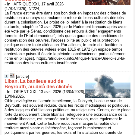
- In : AFRIQUE XXI, 17 avril 2026
(17/04/2026), N°224,
La France estime être dans son bon droit en imposant des critères de
restitution à un pays qui réclame le retour de biens culturels dérobés
durant la colonisation. Le projet de loi relatif à la restitution de biens
culturels, adopté le 13 avril 2026 par le Parlement français après avoir
été voté par le Sénat, conditionne ces retours à des "engagements
formels de l’État demandeur", tels que la garantie des conditions de
conservation des œuvres, l’accessibilité au public et la protection
juridique contre toute aliénation. Par ailleurs, le texte doit faciliter la
restitution des œuvres volées entre 1815 et 1972 (un espace temps
contestable puisqu’il écarte la période napoléonienne, particulièrement
riche en pillages). https://afriquexxi.info/Afrique-France-Une-loi-sur-la-
restitution-des-biens-culturels-insuffisante
[article]
Liban. La banlieue sud de
Beyrouth, au-delà des clichés
- In : ORIENT XXI, 13 avril 2026 (13/04/2026),
13/04/2026,
Cible privilégiée de l’armée israélienne, la Dahiyeh, banlieue sud de
Beyrouth, est souvent réduite, dans les récits médiatiques et politiques,
à des logiques d’affiliations politiques ou religieuses. Certes, cette place
forte du mouvement chiite libanais, reléguée à une excroissance de la
capitale libanaise, est incarnée par le Hezbollah, mais également le
mouvement Amal. Cette lecture réductrice masque la réalité d’un
territoire aussi vaste qu’hétérogène, façonné humainement et
politiquement par les guerres, les exils et l’installation contrainte de