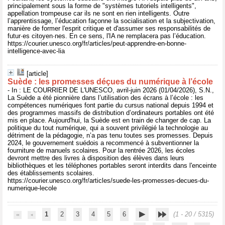
principalement sous la forme de "systèmes tutoriels intelligents",
appellation trompeuse car ils ne sont en rien intelligents. Outre
l’apprentissage, l’éducation façonne la socialisation et la subjectivation,
manière de former l'esprit critique et d'assumer ses responsabilités de
futur·es citoyen·nes. En ce sens, l'IA ne remplacera pas l’éducation.
https://courier.unesco.org/fr/articles/peut-apprendre-en-bonne-
intelligence-avec-lia
[article]
Suède : les promesses déçues du numérique à l’école
- In : LE COURRIER DE L'UNESCO, avril-juin 2026 (01/04/2026), S.N.,
La Suède a été pionnière dans l’utilisation des écrans à l’école : les
compétences numériques font partie du cursus national depuis 1994 et
des programmes massifs de distribution d’ordinateurs portables ont été
mis en place. Aujourd'hui, la Suède est en train de changer de cap. La
politique du tout numérique, qui a souvent privilégié la technologie au
détriment de la pédagogie, n’a pas tenu toutes ses promesses. Depuis
2024, le gouvernement suédois a recommencé à subventionner la
fourniture de manuels scolaires. Pour la rentrée 2026, les écoles
devront mettre des livres à disposition des élèves dans leurs
bibliothèques et les téléphones portables seront interdits dans l'enceinte
des établissements scolaires.
https://courier.unesco.org/fr/articles/suede-les-promesses-decues-du-
numerique-lecole
1
2
3
4
5
6
(1 - 20 / 5315)