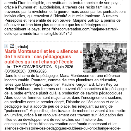
a rendu l’Iran intelligible, en restituant la texture sociale de son pays,
grâce à l'humour et l’autodérision, à travers des récits familiaux
traversés par la révolution et la guerre, mais aussi par les contradictions
individuelles, qui renvoient à l'identité culturelle iranienne. À travers
Persépolis et l’ensemble de son œuvre, Marjane Satrapi a permis de
découvrir un Iran bien plus complexe que les stéréotypes qui
caractérisent le pays. https://theconversation.com/marjane-satrapi-
celle-qui-a-rendu-liran-intelligible-284743
[article]
Maria Montessori et les « silences »
de l’histoire : ces pédagogues
oubliées qui ont changé l’école
- In : THE CONVERSATION, 3 juin 2026
(03/06/2026), 03/06/2026,
Dans le champ de la pédagogie, Maria Montessori est une référence
incontournable. Pourtant, comme d'autres pionnières en éducation,
telles que Marie-Pape Carpentier, Pauline Kergomard, Ellen Key ou
Helen Parkhurst, ces femmes ont souvent été associées à la pédagogie
de la petite enfance plutôt qu’à la production de savoirs pédagogiques.
Alors que les femmes sont majoritaires dans l’enseignement scolaire,
en particulier dans le premier degré, l’histoire de l’éducation et de la
pédagogie leur a accordé peu de place, les reléguant au rang de
"praticiennes". Aujourd'hui, des travaux de recherche visent à les mettre
en lumière, grâce à un renouvellement des travaux sur l’éducation des
filles et au développement de recherches sur l’histoire des
enseignantes. https://theconversation.com/maria-montessori-et-les-
silences-de-lhistoire-ces-pedagogues-oubliees-qui-ont-change-lecole-