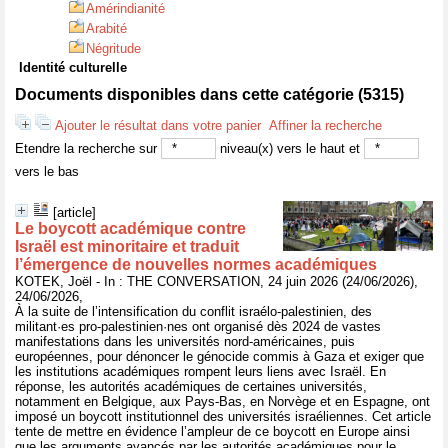
Amérindianité
Arabité
Négritude
Identité culturelle
Documents disponibles dans cette catégorie (
5315
)
Ajouter le résultat dans votre panier
Affiner la recherche
Etendre la recherche sur
niveau(x) vers le haut et
vers le bas
[article]
Le boycott académique contre
Israël est minoritaire et traduit
l’émergence de nouvelles normes académiques
KOTEK, Joël - In : THE CONVERSATION, 24 juin 2026 (24/06/2026),
24/06/2026,
À la suite de l’intensification du conflit israélo-palestinien, des
militant·es pro-palestinien·nes ont organisé dès 2024 de vastes
manifestations dans les universités nord-américaines, puis
européennes, pour dénoncer le génocide commis à Gaza et exiger que
les institutions académiques rompent leurs liens avec Israël. En
réponse, les autorités académiques de certaines universités,
notamment en Belgique, aux Pays-Bas, en Norvège et en Espagne, ont
imposé un boycott institutionnel des universités israéliennes. Cet article
tente de mettre en évidence l’ampleur de ce boycott en Europe ainsi
que les arguments avancés par les autorités académiques pour le