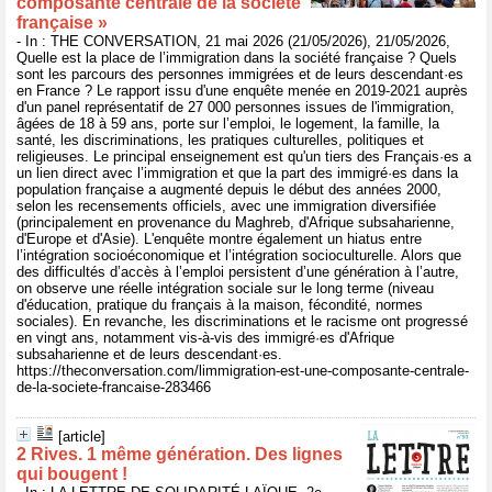
composante centrale de la société
française »
- In : THE CONVERSATION, 21 mai 2026 (21/05/2026), 21/05/2026,
Quelle est la place de l’immigration dans la société française ? Quels
sont les parcours des personnes immigrées et de leurs descendant·es
en France ? Le rapport issu d'une enquête menée en 2019-2021 auprès
d'un panel représentatif de 27 000 personnes issues de l'immigration,
âgées de 18 à 59 ans, porte sur l’emploi, le logement, la famille, la
santé, les discriminations, les pratiques culturelles, politiques et
religieuses. Le principal enseignement est qu'un tiers des Français·es a
un lien direct avec l’immigration et que la part des immigré·es dans la
population française a augmenté depuis le début des années 2000,
selon les recensements officiels, avec une immigration diversifiée
(principalement en provenance du Maghreb, d'Afrique subsaharienne,
d'Europe et d'Asie). L'enquête montre également un hiatus entre
l’intégration socioéconomique et l’intégration socioculturelle. Alors que
des difficultés d’accès à l’emploi persistent d’une génération à l’autre,
on observe une réelle intégration sociale sur le long terme (niveau
d'éducation, pratique du français à la maison, fécondité, normes
sociales). En revanche, les discriminations et le racisme ont progressé
en vingt ans, notamment vis-à-vis des immigré·es d'Afrique
subsaharienne et de leurs descendant·es.
https://theconversation.com/limmigration-est-une-composante-centrale-
de-la-societe-francaise-283466
[article]
2 Rives. 1 même génération. Des lignes
qui bougent !