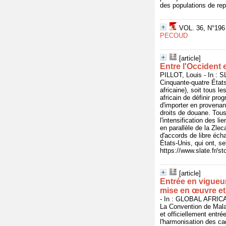
des populations de rep
VOL. 36, N°196 -
PECOUD
[article]
Entre l'Occident 
PILLOT, Louis - In : 
Cinquante-quatre États
africaine), soit tous le
africain de définir pro
d'importer en provena
droits de douane. Tous
l'intensification des 
en parallèle de la Zlec
d'accords de libre éch
États-Unis, qui ont, se
https://www.slate.fr/
[article]
Entrée en vigueur
mise en œuvre et
- In : GLOBAL AFRICA,
La Convention de Mala
et officiellement entré
l'harmonisation des ca