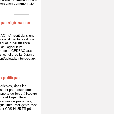
nversation.com/monnaie-
que régionale en
AO), s’inscrit dans une
soins alimentaires d’une
sques d'insuffisance
de l’agriculture
aire de la CEDEAO aux
l’échelle de la région et
tent/uploads/Interreseaux-
n politique
gricoles, dans les
tissent pas assez dans
ports de force à l'œuvre
me et l'agriculture
sseuses de pesticides,
iculture intelligente face
seaux-GDS-No85-FR-p6-