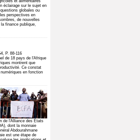
ricoles et alimentaires
n éclairage sur le sujet en
e questions globales ou
 les perspectives en
 sombres, de nouvelles
la finance publique,
, P. 88-116
nel de 18 pays de l'Afrique
riques montrent que
productivité. Ce constat
s numériques en fonction
 de l'Alliance des États
A), dont la monnaie
 général Abdourahmane
aie est une étape de
analyse les implications et