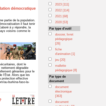
2023
[111]
idation démocratique
2022
[114]
2021
[68]
e partie de la population.
2020
[53]
ocratisation il faut tenir
Kaboré à y répondre, la
Par type d'outil
e pays voisins comme le
dossier, livret
pédagogique
[26]
fiche
d'animation
[1]
jeu
[20]
écuritaires, dont le
mallette
st nettement dégradée
pédagogique
[8]
iellement gênantes pour le
e l’État. Alors que les
Par type de
 protection effective
document
om/au-burkina-faso-la-
document
électronique
[363]
?
document