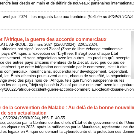
rendre leur destin en main et de définir de nouveaux partenaires internationau
 avril-juin 2024 - Les migrants face aux frontières
(Bulletin de MIGRATIONS
et l'Afrique, la guerre des accords commerciaux
SLATE AFRIQUE, 22 mars 2024 (22/03/2024), 22/03/2024,
 africains ont signé l'accord Zlecaf (Zone de libre échange continentale
s pays d'Afrique, à l'exception de l'Érythrée. Il s'agit pour chaque État
gressivement, et sans négociation avec les autres, les produits qu'il accepte
nce des autres pays africains membres de la Zlecaf, avec peu ou pas de
 espèrent que cette intégration continentale par le commerce, c'est-à-dire
liens commerciaux interafricains, soutiendra leur développement. Cependant,
af, les États africains poursuivent aussi, chacun de son côté, la négociation
ange avec des pays hors de l’Afrique, tels que l'Union européenne ou les
lon les critiques, "déjà siphonné la Zlecaf par leur entrisme" avec la signature
story/266225/afrique-occident-guerre-accords-commerciaux-zlecaf-douane-union
 de la convention de Malabo : Au-delà de la bonne nouvelle,
 de son actualisation
 05/2024 (20/03/2024), N°5, P. 40-55
bo, adoptée par la Conférence des chefs d’État et de gouvernement de l’Unio
e en vigueur en 2023, après la ratification par la Mauritanie, représente une ét
dres légaux en Afrique concernant la cybersécurité et la protection des donné