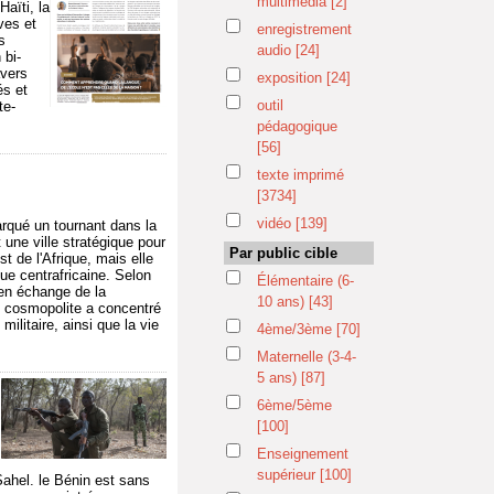
multimédia
[2]
aïti, la
ves et
enregistrement
s
audio
[24]
 bi-
avers
exposition
[24]
és et
outil
te-
pédagogique
[56]
texte imprimé
[3734]
vidéo
[139]
arqué un tournant dans la
une ville stratégique pour
Par public cible
t de l'Afrique, mais elle
ue centrafricaine. Selon
Élémentaire (6-
 en échange de la
10 ans)
[43]
le cosmopolite a concentré
militaire, ainsi que la vie
4ème/3ème
[70]
Maternelle (3-4-
5 ans)
[87]
6ème/5ème
[100]
Enseignement
supérieur
[100]
Sahel. le Bénin est sans