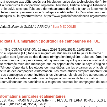
se à répondre aux défis posés par l'évolution rapide des technologies de l'info
à promouvoir la coopération régionale. Toutefois, l'article souligne l'absence 
et le suivi, ainsi que l'absence de mécanismes de mise à jour de la conventio
telles que la gouvernance de l'intelligence artificielle (IA), l'encadrement d
numériques ou le cyberterrorisme. https://www.globalafricasciences.org/numero-0
Varia
(Bulletin de GLOBAL AFRICA)
/
Sara MEJDOUBI
ndidats à la migration : pourquoi les campagnes de l’UE
n : THE CONVERSATION, 18 mars 2024 (18/03/2024), 18/03/2024,
ion européenne (UE) face aux migrant·es africain·es est toujours le même :
gration sont ignorant·es des risques (émigration irrégulière, traite des êtres h
er avec des campagnes ciblées, afin qu’iels n'émigrent que s’iels en ont le droi
t renforcée avec des messages sur les opportunités dans le pays d’origine et
’Afrique. Cependant, les études commanditées par les organismes officiels e
cacité de ces campagnes d'information. Les rares études d'impact montrent q
 ces campagnes et que, invitées à les visionner, iels disent être au courant de
la ne les dissuade de partir pour échapper à l’impasse de leur situation.
on.com/dissuader-les-candidats-a-la-migration-pourquoi-les-campagnes-de-lue
sformations agricoles et alimentaires
EES, Marc ; NARH GUIELLA, Gifty - In : REVUE INTERNATIONALE DES 
-1 (18/03/2024), N°254, 176 P.