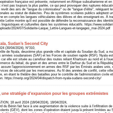
opération française est présente, notamment en Afrique subsaharienne et en H
n’est pas toujours la plus parlée, ce qui peut provoquer des ruptures éducati
s revêt des airs de "langue du colonisateur" ou de "langue d’élite", reléguant le
ionales au statut de dialectes. Peu de systèmes scolaires publics adoptent un
nne en compte les langues véhiculaires des élèves et des enseignant·es. À tr
te Lettre montre qu'il est possible de défendre la reconnaissance des identit
és linguistiques et culturelles dans les systèmes éducatifs. https://www.solidari
/uploads/2024/07/Solidarite-Laique_Lettre-Langues-et-langages_mai-2024.pdf
ala, Sudan’s Second City
024 (30/04/2024), N°310,
ntrôle de Nyala, deuxième plus grande ville et capitale du Soudan du Sud, a m
s armées soudanaises (SAF) et les Forces de soutien rapide (RSF). Nyala est 
car elle est située au carrefour des routes reliant Khartoum au nord et à l'oues
merce du bétail, du grain et des armes entre le Darfour du Sud et la Républiq
le assure l'approvisionnement en armes des RSF par les Émirats arabes unis,
ervices de sécurité par les mercenaires. Au fil des années de conflit, cette vil
e, en étant le théâtre des batailles pour le contrôle de l'administration civile et 
n. https://merip.org/2024/04/dispatch-from-nyala-sudans-second-city/
 une stratégie d’expansion pour les groupes extrémistes
n
ON, 18 avril 2024 (18/04/2024), 18/04/2024,
 du Bénin fait face à une augmentation de la violence suite à l’infiltration de
olents (GEV), dont les zones d’opération étaient jusqu’à présent limitées au 