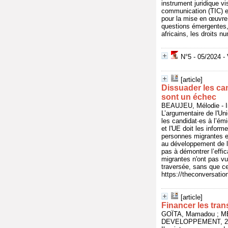
instrument juridique vi
communication (TIC) et 
pour la mise en œuvre 
questions émergentes, 
africains, les droits 
N°5 - 05/2024 - 
[article]
Dissuader les ca
sont un échec
BEAUJEU, Mélodie - I
L’argumentaire de l'Un
les candidat·es à l’émi
et l'UE doit les inform
personnes migrantes es
au développement de l
pas à démontrer l’effi
migrantes n'ont pas vu
traversée, sans que ce
https://theconversati
[article]
Financer les tran
GOÏTA, Mamadou ; M
DEVELOPPEMENT, 2024