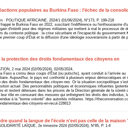
éactions populaires au Burkina Faso : l'échec de la consol
In : POLITIQUE AFRICAINE, 2024/1 (01/06/2024), N°173, P. 199-218
frappé le Burkina Faso en 2022, suscitant l'indifférence ou l'enthousiasme d'un
ain d'intérêt pour des régimes militaires qui mettent à mal le processus de dém
s du contexte politique : la crise sécuritaire et l'incapacité du gouvernement 
 le premier coup d’État et la diffusion d'une idéologie souverainiste à partir d
 la protection des droits fondamentaux des citoyens en
ION, 2 mai 2024 (02/05/2024), 02/05/2024,
na Faso a connu deux coups d’État (ou putschs), ayant conduit à l’arrivée au
itaire. Aujourd'hui, le pays est confronté à plusieurs enjeux démocratiques et s
on des droits fondamentaux des citoyen·nes. Or la situation sociopolitique s’e
nsition actuel. Des personnalités politiques et économiques influentes (potent
s et restent détenues dans les prisons de la Direction générale de la sûreté d
leur rôle en censurant des mesures qui enfreignent les droits des individus, la
pendue à la "bonne volonté" des autorités militaires. https://theconversation.c
-fondamentaux-des-citoyens-en-recul-228813
e quand la langue de l'école n'est pas celle de la maison 
SOLIDARITÉ LAÏQUE, 2e trimestre 2024 (02/05/2024), N°85, P. 1-4