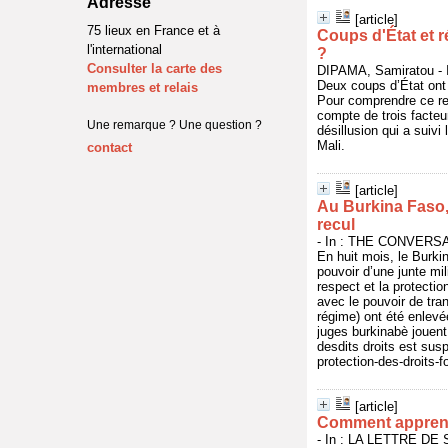
Adresse
[article]
75 lieux en France et à
Coups d'État et r
l'international
?
Consulter la carte des
DIPAMA, Samiratou - 
Deux coups d’État ont 
membres et relais
Pour comprendre ce reg
compte de trois facteur
Une remarque ? Une question ?
désillusion qui a suivi
Mali.
contact
[article]
Au Burkina Faso,
recul
- In : THE CONVERSAT
En huit mois, le Burki
pouvoir d’une junte mil
respect et la protecti
avec le pouvoir de tra
régime) ont été enlevée
juges burkinabè jouent 
desdits droits est sus
protection-des-droits
[article]
Comment apprendr
- In : LA LETTRE DE 