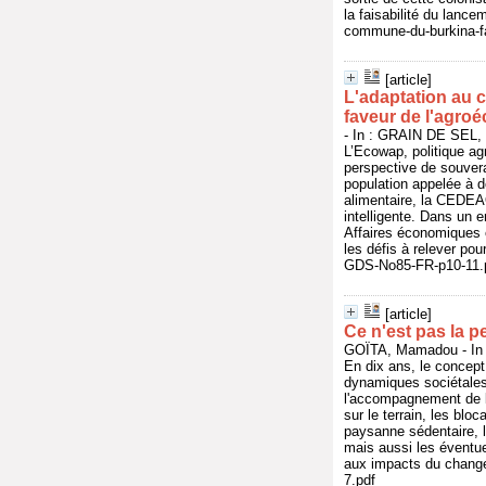
la faisabilité du lan
commune-du-burkina-fas
[article]
L'adaptation au 
faveur de l'agroé
- In : GRAIN DE SEL, 
L’Ecowap, politique a
perspective de souvera
population appelée à d
alimentaire, la CEDEAO
intelligente. Dans un
Affaires économiques et
les défis à relever pou
GDS-No85-FR-p10-11.
[article]
Ce n'est pas la p
GOÏTA, Mamadou - In 
En dix ans, le concept
dynamiques sociétales,
l'accompagnement de l
sur le terrain, les blo
paysanne sédentaire, l
mais aussi les éventue
aux impacts du change
7.pdf