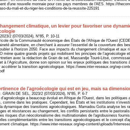
cement d'une nouvelle monnaie pour ces pays membres de l'AES. https://theco
o-du-mali-et-du-niger-les-conditions-de-la-reussite-225191
changement climatique, un levier pour favoriser une dynami
cologie
2023/2 (07/03/2024), N°85, P. 10-11
gricole de la Communauté économique des États de l'Afrique de l'Ouest (CEDE
ineté alimentaire, en cherchant à assurer l’essentiel de la couverture des be
oubler à l'horizon 2050. Face aux impacts du changement climatique et aux ri
 mène quatre grands projets qui mobilisent les principes de l’agroécologie et 
 entretien avec la rédaction de Grain de sel, Massandje Touré-Litsé, commiss
 à l’Agriculture, donne son opinion sur les enjeux politiques des transitions à 
r accélérer la transition agroécologique. https://www.inter-reseaux.org/wp-con
pdf
ertinence de l’agroécologie qui est en jeu, mais sa dimensio
: GRAIN DE SEL, 2023/2 (07/03/2024), N°85, P. 6-7
 d’agroécologie a beaucoup évolué en Afrique de l'Ouest, dans les politiques a
 comme dans les pratiques. Cependant, les États et les institutions n’inves
a dynamique des transitions agroécologiques. Mamadou Goïta analyse les rap
cages et résistances au changement, les conflits persistants entre le pastoralis
es risques d'un néocolonialisme des multinationales de l'agrobusiness fourni
lles complémentarités entre les transitions agroécologiques et le concept d'agr
ment climatique. https://www.inter-reseaux.org/wp-content/uploads/Interre