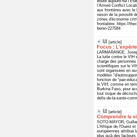
doute aujourd’hui l’Éta
l’Armed Conflict Locat
aux frontières avec le 
raison de la porosité 
zones d'économie crimi
frontalière. https://t
benin-227584
[article]
Focus : L'expérie
LARMARANGE, Joseph -
La lutte contre le VIH 
charge des personnes 
scientifiques sur le VI
sont organisées en ass
modèles "d'autosupport
fonction de "pair-éduca
le VIH, comme en témo
Burkina Faso, pour acc
tout risque de décroch
defis-de-la-sante-com
[article]
Comprendre la sit
SOTO-MAYOR, Guillau
L'Afrique de l'Ouest et
européennes attribue la
plus qu'à des facteurs 