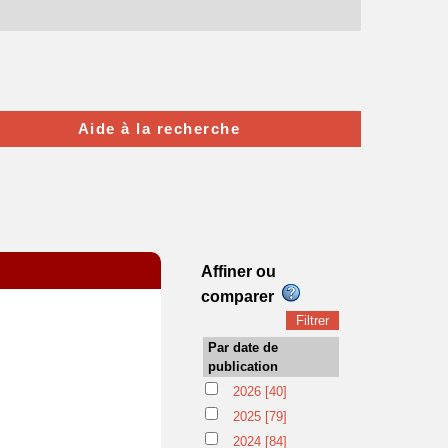
Aide à la recherche
Affiner ou
comparer
Par date de
publication
2026
[40]
2025
[79]
2024
[84]