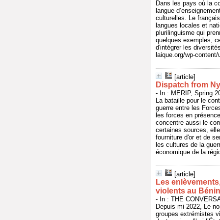
Dans les pays où la co
langue d’enseignement 
culturelles. Le françai
langues locales et nat
plurilinguisme qui pre
quelques exemples, cet
d'intégrer les diversit
laique.org/wp-content
[article]
Dispatch from Ny
- In : MERIP, Spring 2
La bataille pour le co
guerre entre les Force
les forces en présence 
concentre aussi le com
certaines sources, el
fourniture d'or et de s
les cultures de la guerr
économique de la régio
[article]
Les enlèvements,
violents au Béni
- In : THE CONVERSATI
Depuis mi-2022, Le nord
groupes extrémistes vi