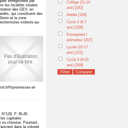
aques enregistrées par
Collège (11-14
s les localités situées
ans)
[182]
lantation des GEV, en
ardés, qui constituent des
Adulte
[183]
Bénin et la zone
Cycle 2 (6-7
extremistes-violents-au-
ans)
[206]
Enseignant /
animateur
[207]
Lycée (15-17
ans)
[211]
Cycle 3 (8-10
ans)
[268]
rd.fr/fr/promesses-et-
N°128, P. 35-45
 les capitales
e ou chinoise. Pourtant,
s'ancrent dans la volonté