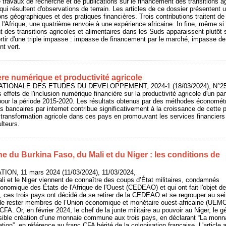
e travaux de recherche et de publications sur le financement des transitions ag
i résultent d'observations de terrain. Les articles de ce dossier présentent u
ons géographiques et des pratiques financières. Trois contributions traitent d
 l'Afrique, une quatrième renvoie à une expérience africaine. In fine, même si
 des transitions agricoles et alimentaires dans les Suds apparaissent plutôt
ortir d'une triple impasse : impasse de financement par le marché, impasse de 
t vert.
ère numérique et productivité agricole
NATIONALE DES ETUDES DU DEVELOPPEMENT, 2024-1 (18/03/2024), N°254
es effets de l'inclusion numérique financière sur la productivité agricole d'un pa
pour la période 2015-2020. Les résultats obtenus par des méthodes économét
ces bancaires par internet contribue significativement à la croissance de cette 
 transformation agricole dans ces pays en promouvant les services financier
lteurs.
du Burkina Faso, du Mali et du Niger : les conditions de
ION, 11 mars 2024 (11/03/2024), 11/03/2024,
li et le Niger viennent de connaître des coups d’État militaires, condamnés
omique des États de l'Afrique de l'Ouest (CEDEAO) et qui ont fait l'objet de
 ces trois pays ont décidé de se retirer de la CEDEAO et se regrouper au sein
e rester membres de l’Union économique et monétaire ouest-africaine (UEMO
FA. Or, en février 2024, le chef de la junte militaire au pouvoir au Niger, le
ssible création d’une monnaie commune aux trois pays, en déclarant “La monn
ation”, en référence au franc CFA hérité de la colonisation française. L'article 