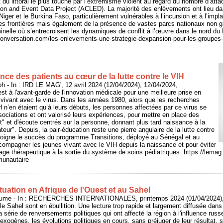
t du littoral le plus touché par l’extrémisme violent au regard du nombre d’att
ion and Event Data Project (ACLED). La majorité des enlèvements ont lieu dan
Niger et le Burkina Faso, particulièrement vulnérables à l’incursion et à l’imp
des frontières mais également de la présence de vastes parcs nationaux non g
nelle où s’entrecroisent les dynamiques de conflit à l’œuvre dans le nord du 
heconversation.com/les-enlevements-une-strategie-dexpansion-pour-les-groupes-
nce des patients au cœur de la lutte contre le VIH
 In : IRD LE MAG', 12 avril 2024 (12/04/2024), 12/04/2024,
est à l'avant-garde de l'innovation médicale pour une meilleure prise en
vivant avec le virus. Dans les années 1980, alors que les recherches
H n’en étaient qu’à leurs débuts, les personnes affectées par ce virus se
ociations et ont valorisé leurs expériences, pour mettre en place des
" et d'écoute centrés sur la personne, donnant plus tard naissance à la
teur". Depuis, la pair-éducation reste une pierre angulaire de la lutte contre
igne le succès du programme Transitions, déployé au Sénégal et au
ompagner les jeunes vivant avec le VIH depuis la naissance et pour éviter
age thérapeutique à la sortie du système de soins pédiatriques. https://lemag.i
munautaire
uation en Afrique de l'Ouest et au Sahel
me - In : RECHERCHES INTERNATIONALES, printemps 2024 (01/04/2024), 
 le Sahel sont en ébullition. Une lecture trop rapide et largement diffusée dans
 série de renversements politiques qui ont affecté la région à l'influence russ
exogènes, les évolutions politiques en cours, sans préjuger de leur résultat, 