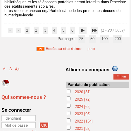
bibliothèques et les téléphones portables seront interdits dans l'enceinte
des établissements scolaires.
https://courier.unesco.org/fr/articles/suede-les-promesses-decues-du-
numerique-lecole
1
2
3
4
5
6
(1 - 20 / 5659)
Par page :
25
50
100
200
Accès au site ritimo
pmb
A-
A
A+
Affiner ou comparer
Par date de publication
2026
[31]
Qui sommes-nous ?
2025
[72]
2024
[68]
Se connecter
2023
[95]
2022
[154]
2021
[82]