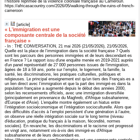
l’histoire réprimée de la violence coloniale française au Cameroun.
https://africasacountry.com/2026/05/walking-through-the-ruins-of-french-
cameroon
[article]
« L’immigration est une
composante centrale de la société
française »
- In : THE CONVERSATION, 21 mai 2026 (21/05/2026), 21/05/2026,
Quelle est la place de l’immigration dans la société française ? Quels
sont les parcours des personnes immigrées et de leurs descendant·es
en France ? Le rapport issu d'une enquête menée en 2019-2021 auprès
d'un panel représentatif de 27 000 personnes issues de l'immigration,
âgées de 18 à 59 ans, porte sur l’emploi, le logement, la famille, la
santé, les discriminations, les pratiques culturelles, politiques et
religieuses. Le principal enseignement est qu'un tiers des Français·es a
un lien direct avec l’immigration et que la part des immigré·es dans la
population française a augmenté depuis le début des années 2000,
selon les recensements officiels, avec une immigration diversifiée
(principalement en provenance du Maghreb, d'Afrique subsaharienne,
d'Europe et d'Asie). L'enquête montre également un hiatus entre
l’intégration socioéconomique et l’intégration socioculturelle. Alors que
des difficultés d’accès à l’emploi persistent d’une génération à l’autre,
on observe une réelle intégration sociale sur le long terme (niveau
d'éducation, pratique du français à la maison, fécondité, normes
sociales). En revanche, les discriminations et le racisme ont progressé
en vingt ans, notamment vis-à-vis des immigré·es d'Afrique
subsaharienne et de leurs descendant·es.
https://theconversation.com/limmigration-est-une-composante-centrale-