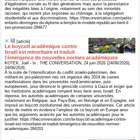
d’égalisation sociale au fil des générations mais aussi la persistance
des inégalités liées à l’origine, notamment au sein des minorités
racisées, qui restent plus exposées au chômage, à la ségrégation
résidentielle et aux discriminations. https://theconversation.com/petits-
enfants-dimmigres-du-diplome-a-lemploi-le-modele-republicain-tient-il-
ses-promesses-284677
[article]
Le boycott académique contre
Israël est minoritaire et traduit
l’émergence de nouvelles normes académiques
KOTEK, Joël - In : THE CONVERSATION, 24 juin 2026 (24/06/2026),
24/06/2026,
À la suite de l’intensification du conflit israélo-palestinien, des
militant·es pro-palestinien·nes ont organisé dès 2024 de vastes
manifestations dans les universités nord-américaines, puis
européennes, pour dénoncer le génocide commis à Gaza et exiger que
les institutions académiques rompent leurs liens avec Israël. En
réponse, les autorités académiques de certaines universités,
notamment en Belgique, aux Pays-Bas, en Norvège et en Espagne, ont
imposé un boycott institutionnel des universités israéliennes. Cet article
tente de mettre en évidence l’ampleur de ce boycott en Europe ainsi
que les arguments avancés par les autorités académiques pour le
justifier. https://theconversation.com/le-boycott-academique-contre-
israel-est-minoritaire-et-traduit-lemergence-de-nouvelles-normes-
academiques-284203