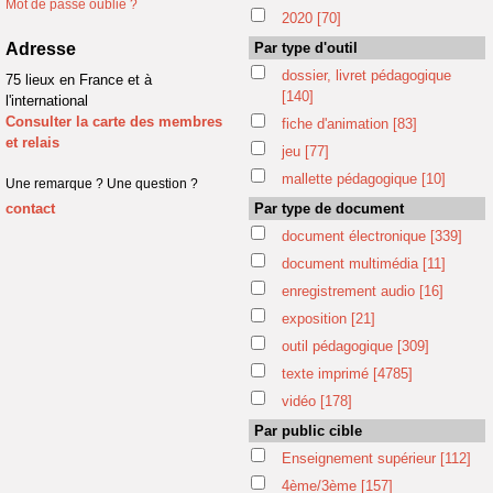
Mot de passe oublié ?
2020
[70]
Adresse
Par type d'outil
dossier, livret pédagogique
75 lieux en France et à
[140]
l'international
Consulter la carte des membres
fiche d'animation
[83]
et relais
jeu
[77]
mallette pédagogique
[10]
Une remarque ? Une question ?
contact
Par type de document
document électronique
[339]
document multimédia
[11]
enregistrement audio
[16]
exposition
[21]
outil pédagogique
[309]
texte imprimé
[4785]
vidéo
[178]
Par public cible
Enseignement supérieur
[112]
4ème/3ème
[157]