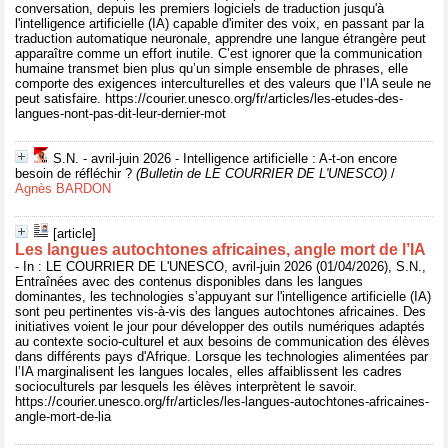
conversation, depuis les premiers logiciels de traduction jusqu'à
l'intelligence artificielle (IA) capable d'imiter des voix, en passant par la
traduction automatique neuronale, apprendre une langue étrangère peut
apparaître comme un effort inutile. C’est ignorer que la communication
humaine transmet bien plus qu’un simple ensemble de phrases, elle
comporte des exigences interculturelles et des valeurs que l’IA seule ne
peut satisfaire. https://courier.unesco.org/fr/articles/les-etudes-des-
langues-nont-pas-dit-leur-dernier-mot
S.N. - avril-juin 2026 - Intelligence artificielle : A-t-on encore
besoin de réfléchir ?
(Bulletin de LE COURRIER DE L'UNESCO)
/
Agnès BARDON
[article]
Les langues autochtones africaines, angle mort de l’IA
- In : LE COURRIER DE L'UNESCO, avril-juin 2026 (01/04/2026), S.N.,
Entraînées avec des contenus disponibles dans les langues
dominantes, les technologies s’appuyant sur l'intelligence artificielle (IA)
sont peu pertinentes vis-à-vis des langues autochtones africaines. Des
initiatives voient le jour pour développer des outils numériques adaptés
au contexte socio-culturel et aux besoins de communication des élèves
dans différents pays d'Afrique. Lorsque les technologies alimentées par
l’IA marginalisent les langues locales, elles affaiblissent les cadres
socioculturels par lesquels les élèves interprètent le savoir.
https://courier.unesco.org/fr/articles/les-langues-autochtones-africaines-
angle-mort-de-lia