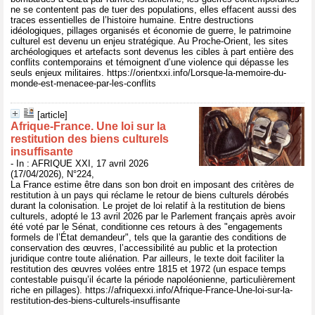
ne se contentent pas de tuer des populations, elles effacent aussi des
traces essentielles de l’histoire humaine. Entre destructions
idéologiques, pillages organisés et économie de guerre, le patrimoine
culturel est devenu un enjeu stratégique. Au Proche-Orient, les sites
archéologiques et artefacts sont devenus les cibles à part entière des
conflits contemporains et témoignent d’une violence qui dépasse les
seuls enjeux militaires. https://orientxxi.info/Lorsque-la-memoire-du-
monde-est-menacee-par-les-conflits
[article]
Afrique-France. Une loi sur la
restitution des biens culturels
insuffisante
- In : AFRIQUE XXI, 17 avril 2026
(17/04/2026), N°224,
La France estime être dans son bon droit en imposant des critères de
restitution à un pays qui réclame le retour de biens culturels dérobés
durant la colonisation. Le projet de loi relatif à la restitution de biens
culturels, adopté le 13 avril 2026 par le Parlement français après avoir
été voté par le Sénat, conditionne ces retours à des "engagements
formels de l’État demandeur", tels que la garantie des conditions de
conservation des œuvres, l’accessibilité au public et la protection
juridique contre toute aliénation. Par ailleurs, le texte doit faciliter la
restitution des œuvres volées entre 1815 et 1972 (un espace temps
contestable puisqu’il écarte la période napoléonienne, particulièrement
riche en pillages). https://afriquexxi.info/Afrique-France-Une-loi-sur-la-
restitution-des-biens-culturels-insuffisante