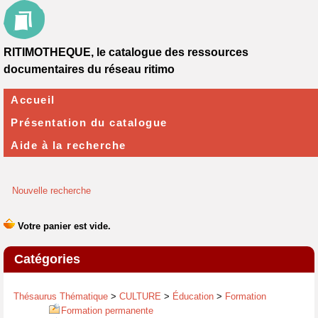
RITIMOTHEQUE, le catalogue des ressources
documentaires du réseau ritimo
Accueil
Présentation du catalogue
Aide à la recherche
Nouvelle recherche
Catégories
Thésaurus Thématique
>
CULTURE
>
Éducation
>
Formation
Formation permanente