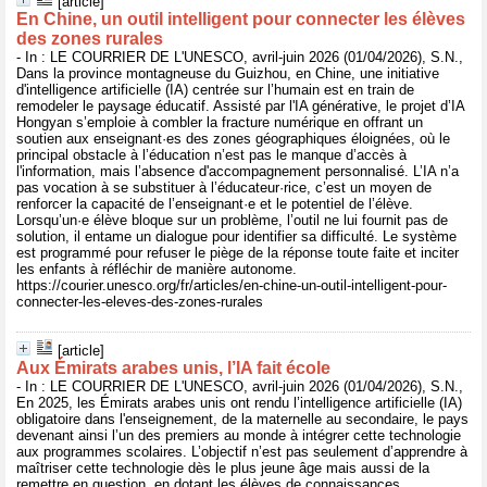
[article]
En Chine, un outil intelligent pour connecter les élèves
des zones rurales
- In : LE COURRIER DE L'UNESCO, avril-juin 2026 (01/04/2026), S.N.,
Dans la province montagneuse du Guizhou, en Chine, une initiative
d'intelligence artificielle (IA) centrée sur l’humain est en train de
remodeler le paysage éducatif. Assisté par l'IA générative, le projet d’IA
Hongyan s’emploie à combler la fracture numérique en offrant un
soutien aux enseignant·es des zones géographiques éloignées, où le
principal obstacle à l’éducation n’est pas le manque d’accès à
l'information, mais l’absence d'accompagnement personnalisé. L’IA n’a
pas vocation à se substituer à l’éducateur·rice, c’est un moyen de
renforcer la capacité de l’enseignant·e et le potentiel de l’élève.
Lorsqu’un·e élève bloque sur un problème, l’outil ne lui fournit pas de
solution, il entame un dialogue pour identifier sa difficulté. Le système
est programmé pour refuser le piège de la réponse toute faite et inciter
les enfants à réfléchir de manière autonome.
https://courier.unesco.org/fr/articles/en-chine-un-outil-intelligent-pour-
connecter-les-eleves-des-zones-rurales
[article]
Aux Émirats arabes unis, l’IA fait école
- In : LE COURRIER DE L'UNESCO, avril-juin 2026 (01/04/2026), S.N.,
En 2025, les Émirats arabes unis ont rendu l’intelligence artificielle (IA)
obligatoire dans l'enseignement, de la maternelle au secondaire, le pays
devenant ainsi l’un des premiers au monde à intégrer cette technologie
aux programmes scolaires. L’objectif n’est pas seulement d’apprendre à
maîtriser cette technologie dès le plus jeune âge mais aussi de la
remettre en question, en dotant les élèves de connaissances