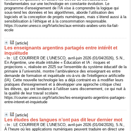
fondamentales sur une technologie en constante évolution. Le
programme d’enseignement de l’IA vise à comprendre la logique qui
sous-tend les données et les algorithmes, aborde l’utilisation des
logiciels et la conception de projets numériques, mais s’étend aussi à la
sensibilisation à l’éthique et à la consommation responsable.
https://courier.unesco.org/fr/articles/aux-emirats-arabes-unis-lia-fait-
ecole
[article]
Les enseignants argentins partagés entre intérêt et
inquiétude
- In : LE COURRIER DE L'UNESCO, avril-juin 2026 (01/04/2026), S.N.,
En Argentine, une étude intitulée « Éducation et IA : risques et
projections », réalisée en 2025 sur l'ensemble du système éducatif de la
primaire à l’université, montre l’ambivalence des enseignant·es entre
demande de formation et inquiétude vis-à-vis de l'intelligence artificielle
(IA). Cette nouvelle technologie les a déjà contraint·es à modifier leurs
pratiques d'enseignement et à développer une approche critique chez
les élèves, qui ont tendance à l'utiliser sans discernement, ce qui nuit à
la qualité de leur travail scolaire.
https://courier.unesco.org/fr/articles/les-enseignants-argentins-partages-
entre-interet-et-inquietude
[article]
Les études des langues n’ont pas dit leur dernier mot
- In : LE COURRIER DE L'UNESCO, avril-juin 2026 (01/04/2026), S.N.,
À l’heure où les applications numériques peuvent traduire en direct une