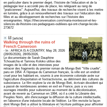
en particulier dans le premier degré, l’histoire de l’éducation et de la
pédagogie leur a accordé peu de place, les reléguant au rang de
"praticiennes". Aujourd'hui, des travaux de recherche visent à les mettre
en lumière, grâce à un renouvellement des travaux sur l’éducation des
filles et au développement de recherches sur l’histoire des
enseignantes. https://theconversation.com/maria-montessori-et-les-
silences-de-lhistoire-ces-pedagogues-oubliees-qui-ont-change-lecole-
273672
[article]
Walking through the ruins of
French Cameroon
- In : AFRICA IS A COUNTRY, May 28, 2026
(28/05/2026), 28/05/2026,
Le documentaire de Sarah Dauphine
Tchouatcha et Tamnou Koloko utilise des
images de la ville et des interviews pour
retracer des fragments du premier roman de Mongo Beti "Ville cruelle",
paru en 1954. À l'époque du Cameroun français, la ville est un endroit
cruel pour les habitant·es, soumis à une économie coloniale axée sur
l'agriculture d'exportation et l'extractivisme, au détriment des cultures de
subsistance. Le film explore la vie de Mongo Beti, écrivain dissident qui
a passé de nombreuses années en exil en France, puis a vu ses
ouvrages interdits pour subversion au moment de la décolonisation,
avant de revenir au Cameroun en 1994, où il a créé la Librairie des
Peuples Noirs, afin d'encourager la diffusion de la culture intellectuelle,
en l'absence d'une industrie locale de l'édition. Le film revisite la façon
dont Mongo Beti a utilisé la littérature et l’écriture politique pour affronter