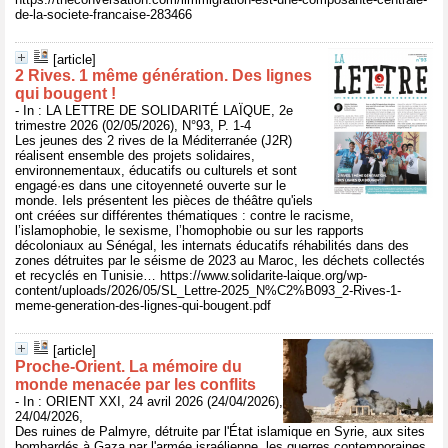
de-la-societe-francaise-283466
[article]
2 Rives. 1 même génération. Des lignes
qui bougent !
- In : LA LETTRE DE SOLIDARITÉ LAÏQUE, 2e
trimestre 2026 (02/05/2026), N°93, P. 1-4
Les jeunes des 2 rives de la Méditerranée (J2R)
réalisent ensemble des projets solidaires,
environnementaux, éducatifs ou culturels et sont
engagé·es dans une citoyenneté ouverte sur le
monde. Iels présentent les pièces de théâtre qu'iels
ont créées sur différentes thématiques : contre le racisme,
l’islamophobie, le sexisme, l’homophobie ou sur les rapports
décoloniaux au Sénégal, les internats éducatifs réhabilités dans des
zones détruites par le séisme de 2023 au Maroc, les déchets collectés
et recyclés en Tunisie… https://www.solidarite-laique.org/wp-
content/uploads/2026/05/SL_Lettre-2025_N%C2%B093_2-Rives-1-
meme-generation-des-lignes-qui-bougent.pdf
[article]
Proche-Orient. La mémoire du
monde menacée par les conflits
- In : ORIENT XXI, 24 avril 2026 (24/04/2026),
24/04/2026,
Des ruines de Palmyre, détruite par l'État islamique en Syrie, aux sites
bombardés à Gaza par l'armée israélienne, les guerres contemporaines