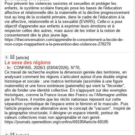
Pour prévenir les violences sexistes et sexuelles et protéger les
enfants, le système scolaire français pose les bases de l'éducation
affective et relationnelle dès la maternelle et la décline progressivement
tout au long de la scolarité primaire, dans le cadre de l’éducation à la
vie affective, relationnelle et à la sexualité (EVARS). Celle-ci a pour
objectif d'apprendre aux enfants à exprimer leurs émotions et à
respecter celles des autres, mais aussi de les initier à la notion de
consentement dès le plus jeune âge.
https://theconversation.com/apprendre-le-consentement-a-lecole-de-
mon-corps-mappartient-a-la-prevention-des-violences-278279
[article]
Le sexe des régions
- In : CONFINS, 2026/1 (03/04/2026), N°70,
Ce travail de recherche explore la dimension genrée des territoires, en
analysant comment les régions s’articulent autour d’une double origine
historique et sociale : une matrice territoriale (assimilée à une figure
maternelle) et une force extérieure (paternelle) qui vient la "féconder",
afin de fonder une identité collective. En s'appuyant sur des exemples
historiques, comme la France issue des Francs ou l’Allemagne unifiée
par la Prusse, il montre que les récits nationaux reposent sur cette
séparation symbolique de l'espace entre le féminin et le masculin. Puis
l'article propose une alternative avec le concept de "vacuum". Inspiré de
la géographie structurale, il désigne un espace interdit, porteur de
valeurs collectives mais non appropriable et non genré.
https://journals.openedition.org/confins/69195#article-69195