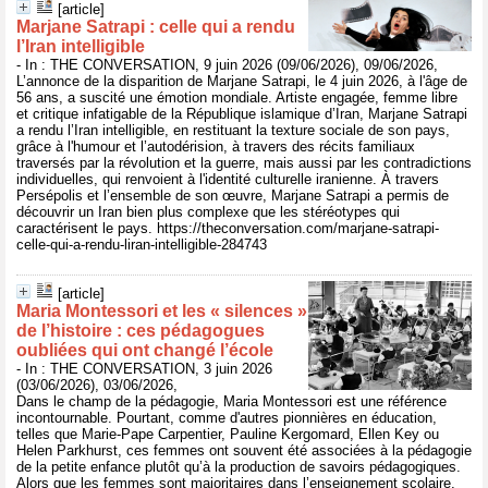
[article]
Marjane Satrapi : celle qui a rendu
l’Iran intelligible
- In : THE CONVERSATION, 9 juin 2026 (09/06/2026), 09/06/2026,
L’annonce de la disparition de Marjane Satrapi, le 4 juin 2026, à l'âge de
56 ans, a suscité une émotion mondiale. Artiste engagée, femme libre
et critique infatigable de la République islamique d’Iran, Marjane Satrapi
a rendu l’Iran intelligible, en restituant la texture sociale de son pays,
grâce à l'humour et l’autodérision, à travers des récits familiaux
traversés par la révolution et la guerre, mais aussi par les contradictions
individuelles, qui renvoient à l'identité culturelle iranienne. À travers
Persépolis et l’ensemble de son œuvre, Marjane Satrapi a permis de
découvrir un Iran bien plus complexe que les stéréotypes qui
caractérisent le pays. https://theconversation.com/marjane-satrapi-
celle-qui-a-rendu-liran-intelligible-284743
[article]
Maria Montessori et les « silences »
de l’histoire : ces pédagogues
oubliées qui ont changé l’école
- In : THE CONVERSATION, 3 juin 2026
(03/06/2026), 03/06/2026,
Dans le champ de la pédagogie, Maria Montessori est une référence
incontournable. Pourtant, comme d'autres pionnières en éducation,
telles que Marie-Pape Carpentier, Pauline Kergomard, Ellen Key ou
Helen Parkhurst, ces femmes ont souvent été associées à la pédagogie
de la petite enfance plutôt qu’à la production de savoirs pédagogiques.
Alors que les femmes sont majoritaires dans l’enseignement scolaire,