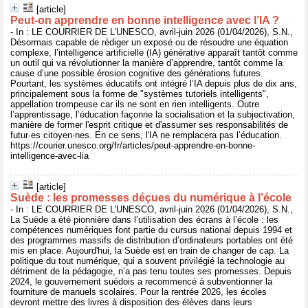
[article]
Peut-on apprendre en bonne intelligence avec l’IA ?
- In : LE COURRIER DE L'UNESCO, avril-juin 2026 (01/04/2026), S.N.,
Désormais capable de rédiger un exposé ou de résoudre une équation
complexe, l’intelligence artificielle (IA) générative apparaît tantôt comme
un outil qui va révolutionner la manière d’apprendre, tantôt comme la
cause d’une possible érosion cognitive des générations futures.
Pourtant, les systèmes éducatifs ont intégré l’IA depuis plus de dix ans,
principalement sous la forme de "systèmes tutoriels intelligents",
appellation trompeuse car ils ne sont en rien intelligents. Outre
l’apprentissage, l’éducation façonne la socialisation et la subjectivation,
manière de former l'esprit critique et d'assumer ses responsabilités de
futur·es citoyen·nes. En ce sens, l'IA ne remplacera pas l’éducation.
https://courier.unesco.org/fr/articles/peut-apprendre-en-bonne-
intelligence-avec-lia
[article]
Suède : les promesses déçues du numérique à l’école
- In : LE COURRIER DE L'UNESCO, avril-juin 2026 (01/04/2026), S.N.,
La Suède a été pionnière dans l’utilisation des écrans à l’école : les
compétences numériques font partie du cursus national depuis 1994 et
des programmes massifs de distribution d’ordinateurs portables ont été
mis en place. Aujourd'hui, la Suède est en train de changer de cap. La
politique du tout numérique, qui a souvent privilégié la technologie au
détriment de la pédagogie, n’a pas tenu toutes ses promesses. Depuis
2024, le gouvernement suédois a recommencé à subventionner la
fourniture de manuels scolaires. Pour la rentrée 2026, les écoles
devront mettre des livres à disposition des élèves dans leurs