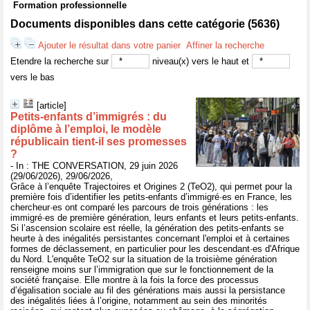
Formation professionnelle
Documents disponibles dans cette catégorie (
5636
)
Ajouter le résultat dans votre panier
Affiner la recherche
Etendre la recherche sur
niveau(x) vers le haut et
vers le bas
[article]
Petits‑enfants d’immigrés : du
diplôme à l’emploi, le modèle
républicain tient‑il ses promesses
?
- In : THE CONVERSATION, 29 juin 2026
(29/06/2026), 29/06/2026,
Grâce à l’enquête Trajectoires et Origines 2 (TeO2), qui permet pour la
première fois d’identifier les petits-enfants d’immigré·es en France, les
chercheur·es ont comparé les parcours de trois générations : les
immigré·es de première génération, leurs enfants et leurs petits-enfants.
Si l’ascension scolaire est réelle, la génération des petits-enfants se
heurte à des inégalités persistantes concernant l'emploi et à certaines
formes de déclassement, en particulier pour les descendant·es d'Afrique
du Nord. L'enquête TeO2 sur la situation de la troisième génération
renseigne moins sur l’immigration que sur le fonctionnement de la
société française. Elle montre à la fois la force des processus
d’égalisation sociale au fil des générations mais aussi la persistance
des inégalités liées à l’origine, notamment au sein des minorités