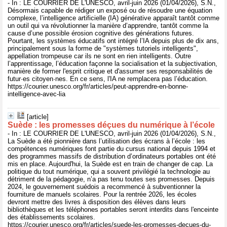
- In : LE COURRIER DE L'UNESCO, avril-juin 2026 (01/04/2026), S.N.,
Désormais capable de rédiger un exposé ou de résoudre une équation
complexe, l’intelligence artificielle (IA) générative apparaît tantôt comme
un outil qui va révolutionner la manière d’apprendre, tantôt comme la
cause d’une possible érosion cognitive des générations futures.
Pourtant, les systèmes éducatifs ont intégré l’IA depuis plus de dix ans,
principalement sous la forme de "systèmes tutoriels intelligents",
appellation trompeuse car ils ne sont en rien intelligents. Outre
l’apprentissage, l’éducation façonne la socialisation et la subjectivation,
manière de former l'esprit critique et d'assumer ses responsabilités de
futur·es citoyen·nes. En ce sens, l'IA ne remplacera pas l’éducation.
https://courier.unesco.org/fr/articles/peut-apprendre-en-bonne-
intelligence-avec-lia
[article]
Suède : les promesses déçues du numérique à l’école
- In : LE COURRIER DE L'UNESCO, avril-juin 2026 (01/04/2026), S.N.,
La Suède a été pionnière dans l’utilisation des écrans à l’école : les
compétences numériques font partie du cursus national depuis 1994 et
des programmes massifs de distribution d’ordinateurs portables ont été
mis en place. Aujourd'hui, la Suède est en train de changer de cap. La
politique du tout numérique, qui a souvent privilégié la technologie au
détriment de la pédagogie, n’a pas tenu toutes ses promesses. Depuis
2024, le gouvernement suédois a recommencé à subventionner la
fourniture de manuels scolaires. Pour la rentrée 2026, les écoles
devront mettre des livres à disposition des élèves dans leurs
bibliothèques et les téléphones portables seront interdits dans l'enceinte
des établissements scolaires.
https://courier.unesco.org/fr/articles/suede-les-promesses-decues-du-