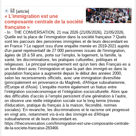
[article]
« L’immigration est une
composante centrale de la société
française »
- In : THE CONVERSATION, 21 mai 2026 (21/05/2026), 21/05/2026,
Quelle est la place de l’immigration dans la société française ? Quels
sont les parcours des personnes immigrées et de leurs descendant·es
en France ? Le rapport issu d'une enquête menée en 2019-2021 auprès
d'un panel représentatif de 27 000 personnes issues de l'immigration,
âgées de 18 à 59 ans, porte sur l’emploi, le logement, la famille, la
santé, les discriminations, les pratiques culturelles, politiques et
religieuses. Le principal enseignement est qu'un tiers des Français·es a
un lien direct avec l’immigration et que la part des immigré·es dans la
population française a augmenté depuis le début des années 2000,
selon les recensements officiels, avec une immigration diversifiée
(principalement en provenance du Maghreb, d'Afrique subsaharienne,
d'Europe et d'Asie). L'enquête montre également un hiatus entre
l’intégration socioéconomique et l’intégration socioculturelle. Alors que
des difficultés d’accès à l’emploi persistent d’une génération à l’autre,
on observe une réelle intégration sociale sur le long terme (niveau
d'éducation, pratique du français à la maison, fécondité, normes
sociales). En revanche, les discriminations et le racisme ont progressé
en vingt ans, notamment vis-à-vis des immigré·es d'Afrique
subsaharienne et de leurs descendant·es.
https://theconversation.com/limmigration-est-une-composante-centrale-
de-la-societe-francaise-283466