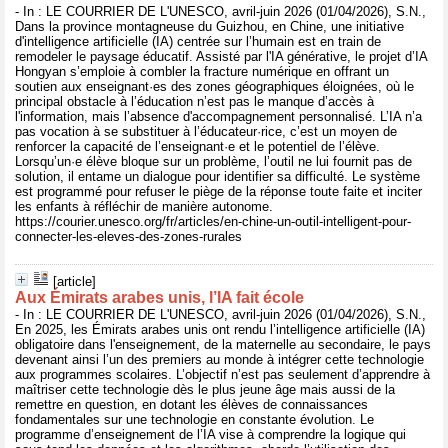
- In : LE COURRIER DE L'UNESCO, avril-juin 2026 (01/04/2026), S.N.,
Dans la province montagneuse du Guizhou, en Chine, une initiative
d'intelligence artificielle (IA) centrée sur l’humain est en train de
remodeler le paysage éducatif. Assisté par l'IA générative, le projet d’IA
Hongyan s’emploie à combler la fracture numérique en offrant un
soutien aux enseignant·es des zones géographiques éloignées, où le
principal obstacle à l’éducation n’est pas le manque d’accès à
l'information, mais l’absence d'accompagnement personnalisé. L’IA n’a
pas vocation à se substituer à l’éducateur·rice, c’est un moyen de
renforcer la capacité de l’enseignant·e et le potentiel de l’élève.
Lorsqu’un·e élève bloque sur un problème, l’outil ne lui fournit pas de
solution, il entame un dialogue pour identifier sa difficulté. Le système
est programmé pour refuser le piège de la réponse toute faite et inciter
les enfants à réfléchir de manière autonome.
https://courier.unesco.org/fr/articles/en-chine-un-outil-intelligent-pour-
connecter-les-eleves-des-zones-rurales
[article]
Aux Émirats arabes unis, l’IA fait école
- In : LE COURRIER DE L'UNESCO, avril-juin 2026 (01/04/2026), S.N.,
En 2025, les Émirats arabes unis ont rendu l’intelligence artificielle (IA)
obligatoire dans l'enseignement, de la maternelle au secondaire, le pays
devenant ainsi l’un des premiers au monde à intégrer cette technologie
aux programmes scolaires. L’objectif n’est pas seulement d’apprendre à
maîtriser cette technologie dès le plus jeune âge mais aussi de la
remettre en question, en dotant les élèves de connaissances
fondamentales sur une technologie en constante évolution. Le
programme d’enseignement de l’IA vise à comprendre la logique qui