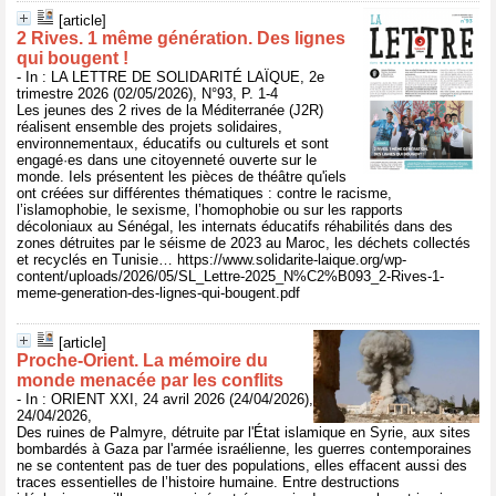
[article]
2 Rives. 1 même génération. Des lignes
qui bougent !
- In : LA LETTRE DE SOLIDARITÉ LAÏQUE, 2e
trimestre 2026 (02/05/2026), N°93, P. 1-4
Les jeunes des 2 rives de la Méditerranée (J2R)
réalisent ensemble des projets solidaires,
environnementaux, éducatifs ou culturels et sont
engagé·es dans une citoyenneté ouverte sur le
monde. Iels présentent les pièces de théâtre qu'iels
ont créées sur différentes thématiques : contre le racisme,
l’islamophobie, le sexisme, l’homophobie ou sur les rapports
décoloniaux au Sénégal, les internats éducatifs réhabilités dans des
zones détruites par le séisme de 2023 au Maroc, les déchets collectés
et recyclés en Tunisie… https://www.solidarite-laique.org/wp-
content/uploads/2026/05/SL_Lettre-2025_N%C2%B093_2-Rives-1-
meme-generation-des-lignes-qui-bougent.pdf
[article]
Proche-Orient. La mémoire du
monde menacée par les conflits
- In : ORIENT XXI, 24 avril 2026 (24/04/2026),
24/04/2026,
Des ruines de Palmyre, détruite par l'État islamique en Syrie, aux sites
bombardés à Gaza par l'armée israélienne, les guerres contemporaines
ne se contentent pas de tuer des populations, elles effacent aussi des
traces essentielles de l’histoire humaine. Entre destructions