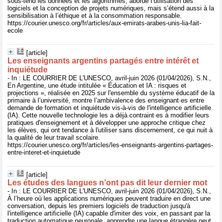
sous-tend les données et les algorithmes, aborde l’utilisation des
logiciels et la conception de projets numériques, mais s’étend aussi à la
sensibilisation à l’éthique et à la consommation responsable.
https://courier.unesco.org/fr/articles/aux-emirats-arabes-unis-lia-fait-
ecole
[article]
Les enseignants argentins partagés entre intérêt et
inquiétude
- In : LE COURRIER DE L'UNESCO, avril-juin 2026 (01/04/2026), S.N.,
En Argentine, une étude intitulée « Éducation et IA : risques et
projections », réalisée en 2025 sur l'ensemble du système éducatif de la
primaire à l’université, montre l’ambivalence des enseignant·es entre
demande de formation et inquiétude vis-à-vis de l'intelligence artificielle
(IA). Cette nouvelle technologie les a déjà contraint·es à modifier leurs
pratiques d'enseignement et à développer une approche critique chez
les élèves, qui ont tendance à l'utiliser sans discernement, ce qui nuit à
la qualité de leur travail scolaire.
https://courier.unesco.org/fr/articles/les-enseignants-argentins-partages-
entre-interet-et-inquietude
[article]
Les études des langues n’ont pas dit leur dernier mot
- In : LE COURRIER DE L'UNESCO, avril-juin 2026 (01/04/2026), S.N.,
À l’heure où les applications numériques peuvent traduire en direct une
conversation, depuis les premiers logiciels de traduction jusqu'à
l'intelligence artificielle (IA) capable d'imiter des voix, en passant par la
traduction automatique neuronale, apprendre une langue étrangère peut