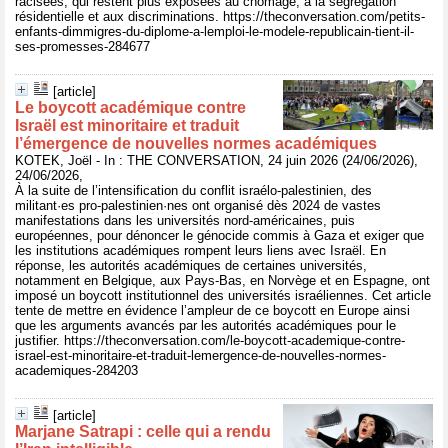
racisées, qui restent plus exposées au chômage, à la ségrégation
résidentielle et aux discriminations. https://theconversation.com/petits-
enfants-dimmigres-du-diplome-a-lemploi-le-modele-republicain-tient-il-
ses-promesses-284677
[article]
Le boycott académique contre
Israël est minoritaire et traduit
l’émergence de nouvelles normes académiques
KOTEK, Joël - In : THE CONVERSATION, 24 juin 2026 (24/06/2026),
24/06/2026,
À la suite de l’intensification du conflit israélo-palestinien, des
militant·es pro-palestinien·nes ont organisé dès 2024 de vastes
manifestations dans les universités nord-américaines, puis
européennes, pour dénoncer le génocide commis à Gaza et exiger que
les institutions académiques rompent leurs liens avec Israël. En
réponse, les autorités académiques de certaines universités,
notamment en Belgique, aux Pays-Bas, en Norvège et en Espagne, ont
imposé un boycott institutionnel des universités israéliennes. Cet article
tente de mettre en évidence l’ampleur de ce boycott en Europe ainsi
que les arguments avancés par les autorités académiques pour le
justifier. https://theconversation.com/le-boycott-academique-contre-
israel-est-minoritaire-et-traduit-lemergence-de-nouvelles-normes-
academiques-284203
[article]
Marjane Satrapi : celle qui a rendu