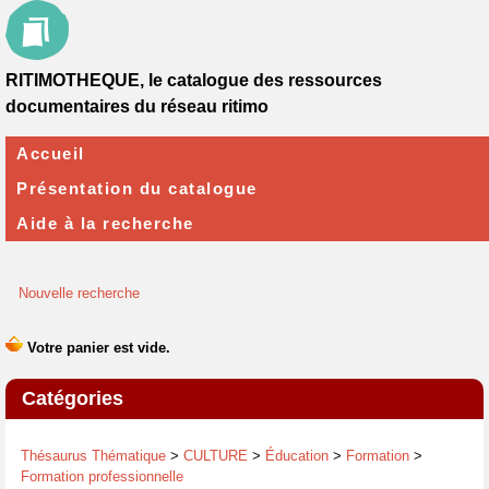
RITIMOTHEQUE, le catalogue des ressources
documentaires du réseau ritimo
Accueil
Présentation du catalogue
Aide à la recherche
Nouvelle recherche
Catégories
Thésaurus Thématique
>
CULTURE
>
Éducation
>
Formation
>
Formation professionnelle