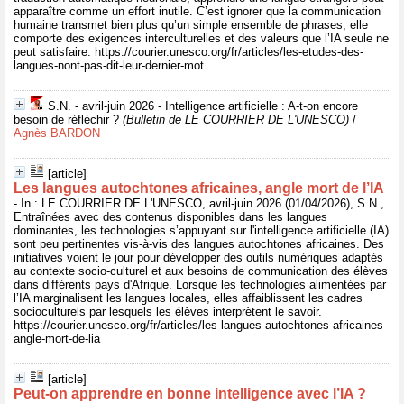
apparaître comme un effort inutile. C’est ignorer que la communication
humaine transmet bien plus qu’un simple ensemble de phrases, elle
comporte des exigences interculturelles et des valeurs que l’IA seule ne
peut satisfaire. https://courier.unesco.org/fr/articles/les-etudes-des-
langues-nont-pas-dit-leur-dernier-mot
S.N. - avril-juin 2026 - Intelligence artificielle : A-t-on encore
besoin de réfléchir ?
(Bulletin de LE COURRIER DE L'UNESCO)
/
Agnès BARDON
[article]
Les langues autochtones africaines, angle mort de l’IA
- In : LE COURRIER DE L'UNESCO, avril-juin 2026 (01/04/2026), S.N.,
Entraînées avec des contenus disponibles dans les langues
dominantes, les technologies s’appuyant sur l'intelligence artificielle (IA)
sont peu pertinentes vis-à-vis des langues autochtones africaines. Des
initiatives voient le jour pour développer des outils numériques adaptés
au contexte socio-culturel et aux besoins de communication des élèves
dans différents pays d'Afrique. Lorsque les technologies alimentées par
l’IA marginalisent les langues locales, elles affaiblissent les cadres
socioculturels par lesquels les élèves interprètent le savoir.
https://courier.unesco.org/fr/articles/les-langues-autochtones-africaines-
angle-mort-de-lia
[article]
Peut-on apprendre en bonne intelligence avec l’IA ?