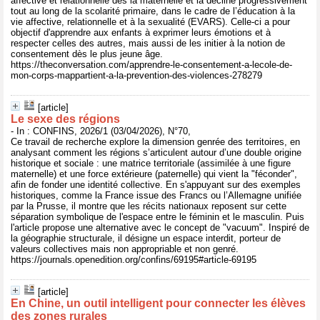
affective et relationnelle dès la maternelle et la décline progressivement
tout au long de la scolarité primaire, dans le cadre de l’éducation à la
vie affective, relationnelle et à la sexualité (EVARS). Celle-ci a pour
objectif d'apprendre aux enfants à exprimer leurs émotions et à
respecter celles des autres, mais aussi de les initier à la notion de
consentement dès le plus jeune âge.
https://theconversation.com/apprendre-le-consentement-a-lecole-de-
mon-corps-mappartient-a-la-prevention-des-violences-278279
[article]
Le sexe des régions
- In : CONFINS, 2026/1 (03/04/2026), N°70,
Ce travail de recherche explore la dimension genrée des territoires, en
analysant comment les régions s’articulent autour d’une double origine
historique et sociale : une matrice territoriale (assimilée à une figure
maternelle) et une force extérieure (paternelle) qui vient la "féconder",
afin de fonder une identité collective. En s'appuyant sur des exemples
historiques, comme la France issue des Francs ou l’Allemagne unifiée
par la Prusse, il montre que les récits nationaux reposent sur cette
séparation symbolique de l'espace entre le féminin et le masculin. Puis
l'article propose une alternative avec le concept de "vacuum". Inspiré de
la géographie structurale, il désigne un espace interdit, porteur de
valeurs collectives mais non appropriable et non genré.
https://journals.openedition.org/confins/69195#article-69195
[article]
En Chine, un outil intelligent pour connecter les élèves
des zones rurales