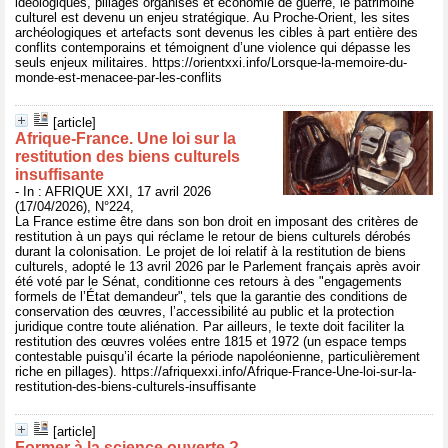
idéologiques, pillages organisés et économie de guerre, le patrimoine
culturel est devenu un enjeu stratégique. Au Proche-Orient, les sites
archéologiques et artefacts sont devenus les cibles à part entière des
conflits contemporains et témoignent d’une violence qui dépasse les
seuls enjeux militaires. https://orientxxi.info/Lorsque-la-memoire-du-
monde-est-menacee-par-les-conflits
[article]
Afrique-France. Une loi sur la
restitution des biens culturels
insuffisante
- In : AFRIQUE XXI, 17 avril 2026
(17/04/2026), N°224,
La France estime être dans son bon droit en imposant des critères de
restitution à un pays qui réclame le retour de biens culturels dérobés
durant la colonisation. Le projet de loi relatif à la restitution de biens
culturels, adopté le 13 avril 2026 par le Parlement français après avoir
été voté par le Sénat, conditionne ces retours à des "engagements
formels de l’État demandeur", tels que la garantie des conditions de
conservation des œuvres, l’accessibilité au public et la protection
juridique contre toute aliénation. Par ailleurs, le texte doit faciliter la
restitution des œuvres volées entre 1815 et 1972 (un espace temps
contestable puisqu’il écarte la période napoléonienne, particulièrement
riche en pillages). https://afriquexxi.info/Afrique-France-Une-loi-sur-la-
restitution-des-biens-culturels-insuffisante
[article]
Former à la science ouverte ?