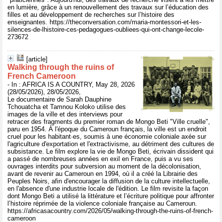
en lumière, grâce à un renouvellement des travaux sur l’éducation des
filles et au développement de recherches sur l’histoire des
enseignantes. https://theconversation.com/maria-montessori-et-les-
silences-de-lhistoire-ces-pedagogues-oubliees-qui-ont-change-lecole-
273672
[article]
Walking through the ruins of
French Cameroon
- In : AFRICA IS A COUNTRY, May 28, 2026
(28/05/2026), 28/05/2026,
Le documentaire de Sarah Dauphine
Tchouatcha et Tamnou Koloko utilise des
images de la ville et des interviews pour
retracer des fragments du premier roman de Mongo Beti "Ville cruelle",
paru en 1954. À l'époque du Cameroun français, la ville est un endroit
cruel pour les habitant·es, soumis à une économie coloniale axée sur
l'agriculture d'exportation et l'extractivisme, au détriment des cultures de
subsistance. Le film explore la vie de Mongo Beti, écrivain dissident qui
a passé de nombreuses années en exil en France, puis a vu ses
ouvrages interdits pour subversion au moment de la décolonisation,
avant de revenir au Cameroun en 1994, où il a créé la Librairie des
Peuples Noirs, afin d'encourager la diffusion de la culture intellectuelle,
en l'absence d'une industrie locale de l'édition. Le film revisite la façon
dont Mongo Beti a utilisé la littérature et l’écriture politique pour affronter
l’histoire réprimée de la violence coloniale française au Cameroun.
https://africasacountry.com/2026/05/walking-through-the-ruins-of-french-
cameroon