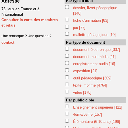
Adresse
Par type d'outil
dossier, livret pédagogique
75 lieux en France et à
[140]
l'international
Consulter la carte des membres
fiche d'animation
[83]
et relais
jeu
[77]
mallette pédagogique
[10]
Une remarque ? Une question ?
contact
Par type de document
document électronique
[337]
document multimédia
[11]
enregistrement audio
[16]
exposition
[21]
outil pédagogique
[309]
texte imprimé
[4764]
vidéo
[178]
Par public cible
Enseignement supérieur
[112]
4ème/3ème
[157]
Élémentaire (6-10 ans)
[196]