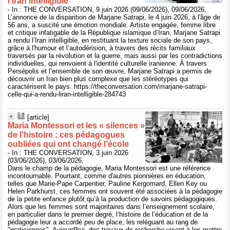
l’Iran intelligible
- In : THE CONVERSATION, 9 juin 2026 (09/06/2026), 09/06/2026,
L’annonce de la disparition de Marjane Satrapi, le 4 juin 2026, à l'âge de
56 ans, a suscité une émotion mondiale. Artiste engagée, femme libre
et critique infatigable de la République islamique d’Iran, Marjane Satrapi
a rendu l’Iran intelligible, en restituant la texture sociale de son pays,
grâce à l'humour et l’autodérision, à travers des récits familiaux
traversés par la révolution et la guerre, mais aussi par les contradictions
individuelles, qui renvoient à l'identité culturelle iranienne. À travers
Persépolis et l’ensemble de son œuvre, Marjane Satrapi a permis de
découvrir un Iran bien plus complexe que les stéréotypes qui
caractérisent le pays. https://theconversation.com/marjane-satrapi-
celle-qui-a-rendu-liran-intelligible-284743
[article]
Maria Montessori et les « silences »
de l’histoire : ces pédagogues
oubliées qui ont changé l’école
- In : THE CONVERSATION, 3 juin 2026
(03/06/2026), 03/06/2026,
Dans le champ de la pédagogie, Maria Montessori est une référence
incontournable. Pourtant, comme d'autres pionnières en éducation,
telles que Marie-Pape Carpentier, Pauline Kergomard, Ellen Key ou
Helen Parkhurst, ces femmes ont souvent été associées à la pédagogie
de la petite enfance plutôt qu’à la production de savoirs pédagogiques.
Alors que les femmes sont majoritaires dans l’enseignement scolaire,
en particulier dans le premier degré, l’histoire de l’éducation et de la
pédagogie leur a accordé peu de place, les reléguant au rang de
"praticiennes". Aujourd'hui, des travaux de recherche visent à les mettre