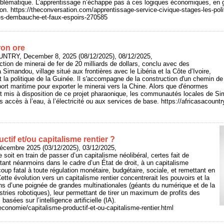
mblématique. L’apprentissage n’échappe pas à ces logiques économiques, en g
ion. https://theconversation.com/apprentissage-service-civique-stages-les-poli
es-dembauche-et-faux-espoirs-270585
ron ore
UNTRY, December 8, 2025 (08/12/2025), 08/12/2025,
ction de minerai de fer de 20 milliards de dollars, conclu avec des
 Simandou, village situé aux frontières avec le Libéria et la Côte d’Ivoire,
 la politique de la Guinée. Il s'accompagne de la construction d'un chemin de
port maritime pour exporter le minerai vers la Chine. Alors que d'énormes
t mis à disposition de ce projet pharaonique, les communautés locales de S
 accès à l’eau, à l’électricité ou aux services de base. https://africasacount
ctif et/ou capitalisme rentier ?
écembre 2025 (03/12/2025), 03/12/2025,
soit en train de passer d’un capitalisme néolibéral, certes fait de
tant néanmoins dans le cadre d’un État de droit, à un capitalisme
 coup fatal à toute régulation monétaire, budgétaire, sociale, et remettant en
Cette évolution vers un capitalisme rentier concentrerait les pouvoirs et la
ns d’une poignée de grandes multinationales (géants du numérique et de la
stries robotiques), leur permettant de tirer un maximum de profits des
asées sur l’intelligence artificielle (IA).
economie/capitalisme-productif-et-ou-capitalisme-rentier.html