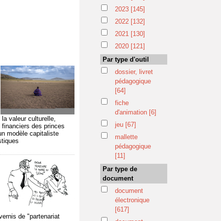
2023
[145]
2022
[132]
2021
[130]
2020
[121]
Par type d'outil
dossier, livret
pédagogique
[64]
fiche
d'animation
[6]
a valeur culturelle,
jeu
[67]
 financiers des princes
un modèle capitaliste
mallette
stiques
pédagogique
[11]
Par type de
document
document
électronique
[617]
vernis de "partenariat