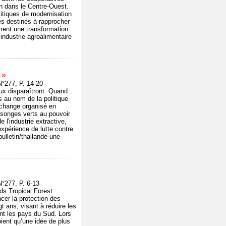
on dans le Centre-Ouest.
litiques de modernisation
ues destinés à rapprocher
ment une transformation
industrie agroalimentaire
 »
277, P. 14-20
ux disparaîtront. Quand
s au nom de la politique
échange organisé en
songes verts au pouvoir
l'industrie extractive,
 expérience de lutte contre
ulletin/thailande-une-
277, P. 6-13
ds Tropical Forest
cer la protection des
t ans, visant à réduire les
ent les pays du Sud. Lors
oient qu’une idée de plus