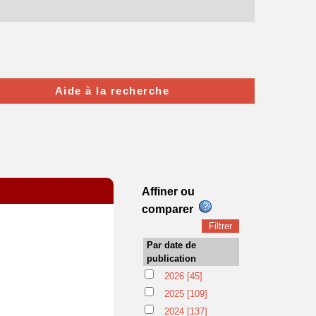
Aide à la recherche
Affiner ou
comparer
Par date de
publication
2026
[45]
2025
[109]
2024
[137]