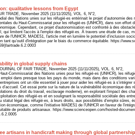
on: qualitative lessons from Egypt
IR TRADE, November 2025 (11/11/2025), VOL. 6, N°2,
ial des Nations unies sur les réfugié·es entérinait le projet d’autonomie des
ntales du Haut-Commissariat pour les réfugié·es (UNHCR), dans son effort de
conomique. Cependant, ce projet d'autonomisation est confronté à des obstacle
l, qui limitent l'accès à l'emploi des réfugié·es. À travers une étude de cas,
phare de l'UNHCR, MADE51, l'article met en lumière le potentiel d’inclusion so
 en tant qu’outil d'intégration par le biais du commerce équitable. https://ww
/jfairtrade.6.2.0003
bility in global supply chains
 JOURNAL OF FAIR TRADE, November 2025 (11/11/2025), VOL. 6, N°2,
aut-Commissariat des Nations unies pour les réfugié·es (UNHCR), les réfugié·
 emploi dans presque tous les pays du monde, mais dans des conditions varia
entreprises ont un rôle essentiel à jouer pour aider les réfugié·es à s’intégr
’accueil. Cet essai porte sur la nature de la vulnérabilité économique des réf
iolations du droit du travail, esclavage moderne), en explorant l'impact des c
xploitation des réfugié·es et en soulignant la responsabilité sociétale des entre
u statut légal des réfugié·es, à leurs droits, aux possibilités d’emploi sûres, éq
usion économique, comme l'initiative MADE51 de l'UNHCR en faveur de l'intégra
itable de produits artisanaux. https://www.scienceopen.com/hosted-documen
e.6.2.0005
ee artisans in handicraft making through global partnershi