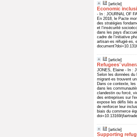
[article]
Economic inclusi
- In : JOURNAL OF FA
En 2018, le Pacte mond
des stratégies fondame
et l’insécurité socioé
dans les pays d'accuei
cadre de l’initiative 
artisan·es réfugié·es,
document?doi=10.13169
[article]
Refugees’ vulnera
JONES, Elaine - In :
Selon les données du H
migrant·es trouvent un
Dans ce contexte, les 
dans les communautés d
clandestin ou forcé, v
des entreprises sur l'e
expose les défis liés a
de renforcer leur incl
biais du commerce équ
doi=10.13169/jfairtrad
[article]
Supporting refug