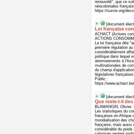
renouvelé", que ce soi
néocoloniales française
https://survie.org/deco
[document élect
Loi française cont
ACHACT (Actions con
ACTIONS CONSOMMAT
La loi française dite "
première régulation au
considérablement affaib
politique dans lequel e
atermoiements à l'Asse
multinationales de con
du champ d'application
législatives françaises
Public :
https://www.achact.be
[document élect
Que reste-t-il de
BLAMANGIN, Olivier, 
Les statistiques du co
françaises en Afrique d
mondialisation des cha
française, mais aussi à
considérable du poids 
colonisés restent pro