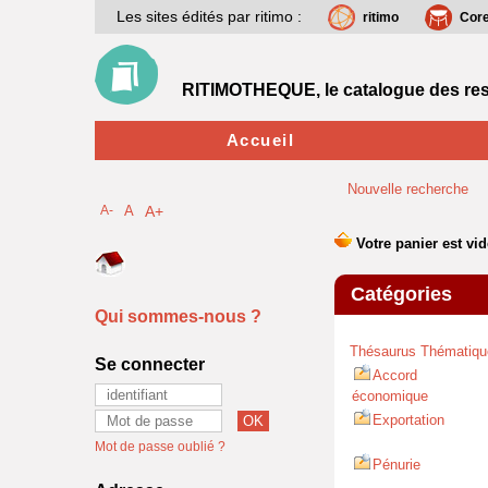
Les sites édités par ritimo :
ritimo
Cor
RITIMOTHEQUE, le catalogue des res
Accueil
Nouvelle recherche
A-
A
A+
Catégories
Qui sommes-nous ?
Thésaurus Thématiqu
Se connecter
Accord
économique
Exportation
Mot de passe oublié ?
Pénurie