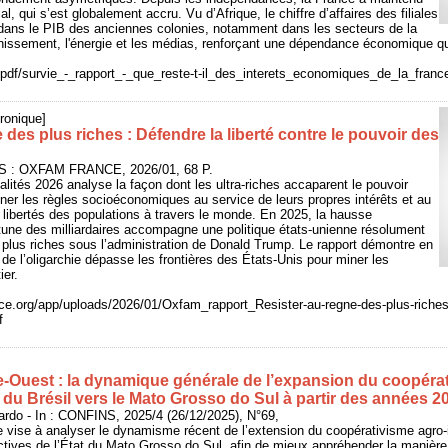
 qui s’est globalement accru. Vu d’Afrique, le chiffre d’affaires des filiales
 dans le PIB des anciennes colonies, notamment dans les secteurs de la
inissement, l'énergie et les médias, renforçant une dépendance économique qui n
/pdf/survie_-_rapport_-_que_reste-t-il_des_interets_economiques_de_la_franc
ronique]
 des plus riches : Défendre la liberté contre le pouvoir des
IS : OXFAM FRANCE, 2026/01, 68 P.
alités 2026 analyse la façon dont les ultra-riches accaparent le pouvoir
onner les règles socioéconomiques au service de leurs propres intérêts et au
t libertés des populations à travers le monde. En 2025, la hausse
rtune des milliardaires accompagne une politique états-unienne résolument
 plus riches sous l’administration de Donald Trump. Le rapport démontre en
 de l’oligarchie dépasse les frontières des États-Unis pour miner les
ier.
ce.org/app/uploads/2026/01/Oxfam_rapport_Resister-au-regne-des-plus-rich
f
-Ouest : la dynamique générale de l’expansion du coopérat
 du Brésil vers le Mato Grosso do Sul à partir des années 2
do - In : CONFINS, 2025/4 (26/12/2025), N°69,
e vise à analyser le dynamisme récent de l’extension du coopérativisme agro-i
ctives de l’État du Mato Grosso do Sul, afin de mieux appréhender la manière