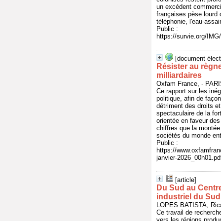
un excédent commercial,
françaises pèse lourd
téléphonie, l'eau-assa
Public :
https://survie.org/IMG
[document élect
Résister au règne
milliardaires
Oxfam France, - PAR
Ce rapport sur les inég
politique, afin de faç
détriment des droits e
spectaculaire de la fo
orientée en faveur des
chiffres que la montée
sociétés du monde ent
Public :
https://www.oxfamfran
janvier-2026_00h01.pd
[article]
Du Sud au Centre
industriel du Sud
LOPES BATISTA, Ricar
Ce travail de recherch
vers les régions produ