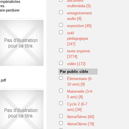
document
impérialistes
res.
multimédia
[5]
ire-perdurer
enregistrement
audio
[8]
exposition
[45]
outil
pédagogique
[147]
texte imprimé
[3774]
vidéo
[172]
Par public cible
Élémentaire (6-
.pdf
10 ans)
[8]
Maternelle (3-4-
5 ans)
[8]
Cycle 2 (6-7
ans)
[34]
6ème/5ème
[60]
4ème/3ème
[79]