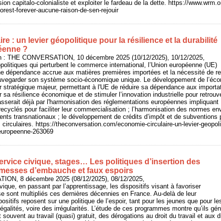
sion capitalo-colonialiste et exploiter le fardeau de la dette. https://www.wrm.or
-forest-forever-aucune-raison-de-sen-rejouir
e : un levier géopolitique pour la résilience et la durabilité
éenne ?
In : THE CONVERSATION, 10 décembre 2025 (10/12/2025), 10/12/2025,
olitiques qui perturbent le commerce international, l’Union européenne (UE)
e dépendance accrue aux matières premières importées et la nécessité de r
sauvegarder son système socio-économique unique. Le développement de l’écono
ier stratégique majeur, permettant à l'UE de réduire sa dépendance aux importa
r sa résilience économique et de stimuler l’innovation industrielle pour retro
sserait déjà par l'harmonisation des réglementations européennes impliquant 
ecyclés pour faciliter leur commercialisation ; l’harmonisation des normes e
ments transnationaux ; le développement de crédits d’impôt et de subventions 
circulaires. https://theconversation.com/economie-circulaire-un-levier-geopolit
n-europeenne-263069
rvice civique, stages… Les politiques d’insertion des
omesses d’embauche et faux espoirs
ION, 8 décembre 2025 (08/12/2025), 08/12/2025,
ique, en passant par l’apprentissage, les dispositifs visant à favoriser
 se sont multipliés ces dernières décennies en France. Au-delà de leur
positifs reposent sur une politique de l’espoir, tant pour les jeunes que pour le
égalités, voire des irrégularités. L’étude de ces programmes montre qu’ils génè
et souvent au travail (quasi) gratuit, des dérogations au droit du travail et aux 