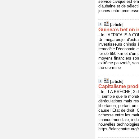
service civique est e
d’aubaine et de sélect
jeunes-entre-promess
[article]
Guinea’s bet on i
- In : AFRICA IS A CO
Un méga-projet d'extra
investisseurs chinois à
remodèle l’économie et
fer de 650 km et d'un 
moyens financiers son
extrême pauvreté, sans
the-ore-mine
[article]
Capitalisme produ
- In : LA BRÈCHE, 3 d
Il semble que le monde 
dérégulations mais res
libertarien, portant un
cause l’État de droit. 
richesse entre les mai
finance mondiale, indu
nouvelles technologies b
https://alencontre.org/