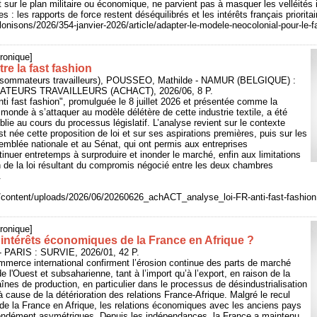
t sur le plan militaire ou économique, ne parvient pas à masquer les velléités 
s : les rapports de force restent déséquilibrés et les intérêts français prioritai
lonisons/2026/354-janvier-2026/article/adapter-le-modele-neocolonial-pour-le-fa
ronique]
re la fast fashion
sommateurs travailleurs), POUSSEO, Mathilde - NAMUR (BELGIQUE) :
EURS TRAVAILLEURS (ACHACT), 2026/06, 8 P.
anti fast fashion", promulguée le 8 juillet 2026 et présentée comme la
 monde à s’attaquer au modèle délétère de cette industrie textile, a été
lie au cours du processus législatif. L’analyse revient sur le contexte
st née cette proposition de loi et sur ses aspirations premières, puis sur les
mblée nationale et au Sénat, qui ont permis aux entreprises
tinuer entretemps à surproduire et inonder le marché, enfin aux limitations
 de la loi résultant du compromis négocié entre les deux chambres
.
/content/uploads/2026/06/20260626_achACT_analyse_loi-FR-anti-fast-fashion
ronique]
s intérêts économiques de la France en Afrique ?
- PARIS : SURVIE, 2026/01, 42 P.
mmerce international confirment l’érosion continue des parts de marché
e l'Ouest et subsaharienne, tant à l’import qu’à l’export, en raison de la
înes de production, en particulier dans le processus de désindustrialisation
 cause de la détérioration des relations France-Afrique. Malgré le recul
de la France en Afrique, les relations économiques avec les anciens pays
fondément asymétriques. Depuis les indépendances, la France a maintenu