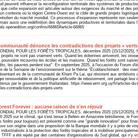
d peuvent influencer la reconfiguration territoriale des systèmes de producti
 que cette expansion est articulée autour des exigences du marché et des po
 un contexte où la région Centre-Ouest est la cible de grands projets logistiq
résilien du marché mondial. Ce processus d’expansion représente non seule
mais aussi une redéfinition des dynamiques productives et territoriales dans l’
nals.openedition.org/confins/66865#article-66865
communauté dénonce les contradictions des projets « verts
ONDIAL POUR LES FORÊTS TROPICALES, décembre 2025 (15/12/2025), N°
rojets ne sont pas vraiment verts. Quand les éoliennes arriveront, les oisea
la poussière recouvrira les écoles et les maisons. Quand les forêts sont saisie
rêts, les pauvres perdent tout". En septembre 2025, à l'occasion du Forum d'
re de la Semaine de l’environnement sur le thème "Écoblanchiment : des men
ésentant·es de la communauté de Kham Pa Lai, qui résistent aux ambitions de 
ie renouvelable et de la politique artificielle de reboisement, ont partagé leur
utenus par le gouvernement thaïlandais. https://www.wrm.org.uy/fr/articles-du-b
s-contradictions-des-projets-verts
rest Forever : aucune raison de s’en réjouir
ONDIAL POUR LES FORÊTS TROPICALES, décembre 2025 (15/12/2025), N°
 2025 sur le climat, qui s'est tenue à Belém en Amazonie brésilienne, le Fon
forêts pour toujours) est présenté comme une "grande innovation" pour finan
ouve son origine dans une proposition de la Banque mondiale il y a près de ving
industrialisés à la protection des forêts tropicales et à mobiliser principalem
 TFFF a été rejeté par des centaines d'organisations du Sud global, qui n’y v