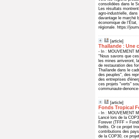
consolidées dans le Su
Les résultats montrent
agro-industrielle, dans
davantage le marché b
économique de l’État, 
régionale. https://jour
[article]
Thaïlande : Une 
- In : MOUVEMENT M
"Nous savons que ces p
les mines arriveront, 
de restauration des fo
Thaïlande dans le cad
des peuples", des repr
des entreprises d'énerg
ces projets "verts" so
communaute-denonce-le
[article]
Fonds Tropical Fo
- In : MOUVEMENT M
Lancé lors de la COP30
Forever (TFFF = Fonds 
forêts. Or ce projet tr
contributions des pays 
de la COP30, ce projet