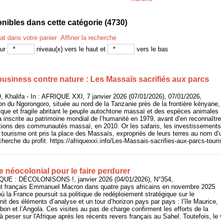
ibles dans cette catégorie (
4730
)
tat dans votre panier
Affiner la recherche
sur
niveau(x) vers le haut et
vers le bas
business contre nature : Les Massaïs sacrifiés aux parcs
 Khalifa - In : AFRIQUE XXI, 7 janvier 2026 (07/01/2026), 07/01/2026,
n du Ngorongoro, située au nord de la Tanzanie près de la frontière kényane,
que et fragile abritant le peuple autochtone massaï et des espèces animales
 inscrite au patrimoine mondial de l’humanité en 1979, avant d’en reconnaître l
itions des communautés massaï, en 2010. Or les safaris, les investissements
du tourisme ont pris la place des Massaïs, expropriés de leurs terres au nom d’
cherche du profit. https://afriquexxi.info/Les-Massais-sacrifies-aux-parcs-touri
 néocolonial pour le faire perdurer
IQUE : DÉCOLONISONS !, janvier 2026 (04/01/2026), N°354,
nt français Emmanuel Macron dans quatre pays africains en novembre 2025
ù la France poursuit sa politique de redéploiement stratégique sur le
urnit des éléments d’analyse et un tour d’horizon pays par pays : l’île Maurice,
abon et l’Angola. Ces visites au pas de charge confirment les efforts de la
 peser sur l'Afrique après les récents revers français au Sahel. Toutefois, le 