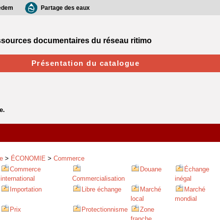
edem
Partage des eaux
sources documentaires du réseau ritimo
Présentation du catalogue
e
>
ÉCONOMIE
>
Commerce
Commerce
Douane
Échange
international
Commercialisation
inégal
Importation
Libre échange
Marché
Marché
local
mondial
Prix
Protectionnisme
Zone
franche