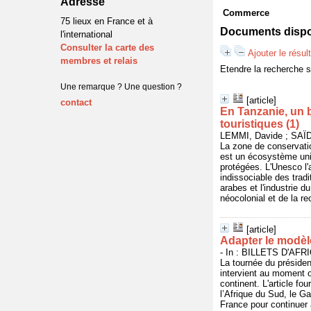
Adresse
Commerce
75 lieux en France et à
Documents dispon
l'international
Consulter la carte des
Ajouter le résul
membres et relais
Etendre la recherche 
Une remarque ? Une question ?
[article]
contact
En Tanzanie, un 
touristiques (1)
LEMMI, Davide ; SAÏD,
La zone de conservatio
est un écosystème uni
protégées. L'Unesco l'a
indissociable des trad
arabes et l'industrie 
néocolonial et de la re
[article]
Adapter le modèle
- In : BILLETS D'AFR
La tournée du préside
intervient au moment o
continent. L'article fo
l’Afrique du Sud, le G
France pour continuer à