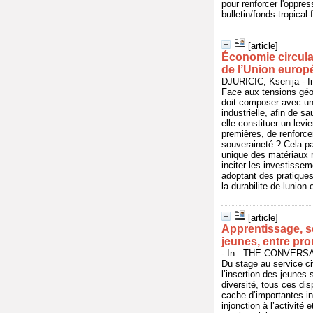
pour renforcer l'oppres
bulletin/fonds-tropical
[article]
Économie circulair
de l’Union europ
DJURICIC, Ksenija - 
Face aux tensions géop
doit composer avec un
industrielle, afin de 
elle constituer un lev
premières, de renforce
souveraineté ? Cela pa
unique des matériaux r
inciter les investisse
adoptant des pratiques 
la-durabilite-de-lunio
[article]
Apprentissage, se
jeunes, entre pr
- In : THE CONVERSAT
Du stage au service civ
l’insertion des jeunes
diversité, tous ces dis
cache d’importantes in
injonction à l’activité 