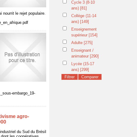
Cycle 3 (8-10
ans)
[81]
ourrit le rejet populaire.
Collège (11-14
ans)
[149]
e_en_afrique.pdf
Enseignement
supérieur
[154]
Adulte
[275]
Enseignant /
animateur
[290]
Lycée (15-17
ans)
[299]
es_sous-embargo_19-
ivisme agro-
000
ndustriel du Sud du Brésil
 dont les coopératives