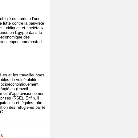
 réfugié·es comme l’une
 lutte contre la pauvreté
s juridiques et sociétaux
 menée en Égypte dans le
cioéconomique des
w.scienceopen.com/hosted-
es et les travailleur·ses
bles de vulnérabilité.
er socioéconomiquement
ugié·es (travail
haînes d’approvisionnement
prises (RSE). Enfin, il
uitables et légales, afin
tion des réfugié·es par le
t?
ps