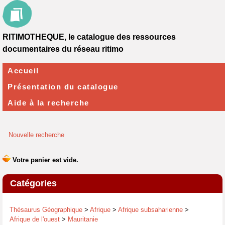
RITIMOTHEQUE, le catalogue des ressources
documentaires du réseau ritimo
Accueil
Présentation du catalogue
Aide à la recherche
Nouvelle recherche
Catégories
Thésaurus Géographique
>
Afrique
>
Afrique subsaharienne
>
Afrique de l'ouest
>
Mauritanie