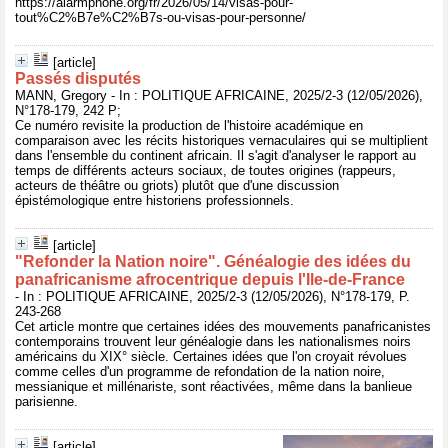
https://alarmphone.org/fr/2026/05/14/visas-pour-
tout%C2%B7e%C2%B7s-ou-visas-pour-personne/
[article]
Passés disputés
MANN, Gregory - In : POLITIQUE AFRICAINE, 2025/2-3 (12/05/2026),
N°178-179, 242 P;
Ce numéro revisite la production de l'histoire académique en
comparaison avec les récits historiques vernaculaires qui se multiplient
dans l'ensemble du continent africain. Il s'agit d'analyser le rapport au
temps de différents acteurs sociaux, de toutes origines (rappeurs,
acteurs de théâtre ou griots) plutôt que d'une discussion
épistémologique entre historiens professionnels.
[article]
"Refonder la Nation noire". Généalogie des idées du
panafricanisme afrocentrique depuis l'Ile-de-France
- In : POLITIQUE AFRICAINE, 2025/2-3 (12/05/2026), N°178-179, P.
243-268
Cet article montre que certaines idées des mouvements panafricanistes
contemporains trouvent leur généalogie dans les nationalismes noirs
américains du XIX° siècle. Certaines idées que l'on croyait révolues
comme celles d'un programme de refondation de la nation noire,
messianique et millénariste, sont réactivées, même dans la banlieue
parisienne.
[article]