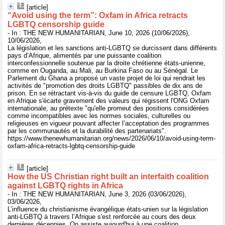
[article]
“Avoid using the term”: Oxfam in Africa retracts
LGBTQ censorship guide
- In : THE NEW HUMANITARIAN, June 10, 2026 (10/06/2026),
10/06/2026,
La législation et les sanctions anti-LGBTQ se durcissent dans différents
pays d’Afrique, alimentés par une puissante coalition
interconfessionnelle soutenue par la droite chrétienne états-unienne,
comme en Ouganda, au Mali, au Burkina Faso ou au Sénégal. Le
Parlement du Ghana a proposé un vaste projet de loi qui rendrait les
activités de "promotion des droits LGBTQ" passibles de dix ans de
prison. En se rétractant vis-à-vis du guide de censure LGBTQ, Oxfam
en Afrique s'écarte gravement des valeurs qui régissent l'ONG Oxfam
internationale, au prétexte "qu'elle promeut des positions considérées
comme incompatibles avec les normes sociales, culturelles ou
religieuses en vigueur pouvant affecter l’acceptation des programmes
par les communautés et la durabilité des partenariats".
https://www.thenewhumanitarian.org/news/2026/06/10/avoid-using-term-
oxfam-africa-retracts-lgbtq-censorship-guide
[article]
How the US Christian right built an interfaith coalition
against LGBTQ rights in Africa
- In : THE NEW HUMANITARIAN, June 3, 2026 (03/06/2026),
03/06/2026,
L’influence du christianisme évangélique états-unien sur la législation
anti-LGBTQ à travers l’Afrique s'est renforcée au cours des deux
dernières décennies. On assiste aujourd'hui à une coalition