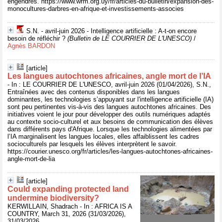
engendrés. https://www.wrm.org.uy/fr/articles-du-bulletin/expansion-des-
monocultures-darbres-en-afrique-et-investissements-associes
S.N. - avril-juin 2026 - Intelligence artificielle : A-t-on encore
besoin de réfléchir ?
(Bulletin de LE COURRIER DE L'UNESCO)
/
Agnès BARDON
[article]
Les langues autochtones africaines, angle mort de l’IA
- In : LE COURRIER DE L'UNESCO, avril-juin 2026 (01/04/2026), S.N.,
Entraînées avec des contenus disponibles dans les langues
dominantes, les technologies s’appuyant sur l'intelligence artificielle (IA)
sont peu pertinentes vis-à-vis des langues autochtones africaines. Des
initiatives voient le jour pour développer des outils numériques adaptés
au contexte socio-culturel et aux besoins de communication des élèves
dans différents pays d'Afrique. Lorsque les technologies alimentées par
l’IA marginalisent les langues locales, elles affaiblissent les cadres
socioculturels par lesquels les élèves interprètent le savoir.
https://courier.unesco.org/fr/articles/les-langues-autochtones-africaines-
angle-mort-de-lia
[article]
Could expanding protected land
undermine biodiversity?
KERWILLAIN, Shadrach - In : AFRICA IS A
COUNTRY, March 31, 2026 (31/03/2026),
31/03/2026,