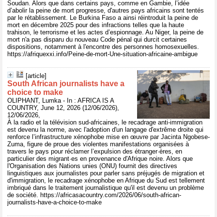
Soudan. Alors que dans certains pays, comme en Gambie, l’idée
d’abolir la peine de mort progresse, d'autres pays africains sont tentés
par le rétablissement. Le Burkina Faso a ainsi réintroduit la peine de
mort en décembre 2025 pour des infractions telles que la haute
trahison, le terrorisme et les actes d’espionnage. Au Niger, la peine de
mort n'a pas disparu du nouveau Code pénal qui durcit certaines
dispositions, notamment à l'encontre des personnes homosexuelles.
https://afriquexxi.info/Peine-de-mort-Une-situation-africaine-ambigue
[article]
South African journalists have a
choice to make
OLIPHANT, Lumka - In : AFRICA IS A
COUNTRY, June 12, 2026 (12/06/2026),
12/06/2026,
À la radio et la télévision sud-africaines, le recadrage anti-immigration
est devenu la norme, avec l'adoption d'un langage d'extrême droite qui
renforce l’infrastructure xénophobe mise en œuvre par Jacinta Ngobese-
Zuma, figure de proue des violentes manifestations organisées à
travers le pays pour réclamer l’expulsion des étranger·ères, en
particulier des migrant·es en provenance d'Afrique noire. Alors que
l'Organisation des Nations unies (ONU) fournit des directives
linguistiques aux journalistes pour parler sans préjugés de migration et
d'immigration, le recadrage xénophobe en Afrique du Sud est tellement
imbriqué dans le traitement journalistique qu'il est devenu un problème
de société. https://africasacountry.com/2026/06/south-african-
journalists-have-a-choice-to-make