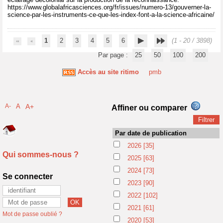
https://www.globalafricasciences.org/fr/issues/numero-13/gouverner-la-
science-par-les-instruments-ce-que-les-index-font-a-la-science-africaine/
1
2
3
4
5
6
(1 - 20 / 3898)
Par page :
25
50
100
200
Accès au site ritimo
pmb
A-
A
A+
Affiner ou comparer
Par date de publication
2026
[35]
Qui sommes-nous ?
2025
[63]
2024
[73]
Se connecter
2023
[90]
2022
[102]
2021
[61]
Mot de passe oublié ?
2020
[53]