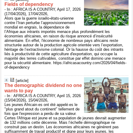
Fields of dependency
- In : AFRICA IS A COUNTRY, April 17, 2026
(17/04/2026), 17/04/2026,
Alors que la guerre israélo-états-unienne
contre l’Iran perturbe l’approvisionnement
mondial en engrais, la dépendance de
l’Afrique aux intrants importés menace plus profondément les
économies africaines, en raison du risque annoncé d’insécurité
alimentaire. En effet, l'économie de nombreux pays africains reste
structurée autour de la production agricole orientée vers l’exportation,
héritage de l’extractivisme colonial. Or la hausse du coût des intrants
liés à productivité de cette agriculture d'exportation, qui occupe la
majorité des terres cultivables, constitue par effet domino une menace
pour la sécurité alimentaire. https://africasacountry.com/2026/04/fields-
of-dependency
[article]
The demographic dividend no one
wants to pay
- In : AFRICA IS A COUNTRY, April 15, 2026
(15/04/2026), 15/04/2026,
Les jeunes Africain·es ont été appelé·es le
"plus grand atout du continent" tellement de
fois que l'expression a perdu de sa valeur.
Certes l'Afrique est jeune et sa population de jeunes devrait augmenter
de 132 millions cette décennie. Mais l’échelle démographique ne
construit pas un destin. Les économies africaines ne génèrent pas
suffisamment de travail productif et digne pour leurs jeunes, les