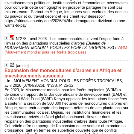
investissements politiques, institutionnels et économiques nécessaires
pour convertir cette démographie en prospérité partagée ne sont pas
mis en œuvre. Partout en Afrique, les jeunes sont exclu·es des cercles
du pouvoir et du travail décent et iels crient leur désespoir.
https://africasacountry.com/2026/04/the-demographic-dividend-no-one-
wants-to-pay
N°278 - avril 2026 - Les communautés cultivent l’espoir face à
l’invasion des plantations industrielles d’arbres
(Bulletin de
MOUVEMENT MONDIAL POUR LES FORÊTS TROPICALES)
/
WRM
(Mouvement mondial pour les forêts tropicales)
[article]
Expansion des monocultures d’arbres en Afrique et
investissements associés
- In : MOUVEMENT MONDIAL POUR LES FORÊTS TROPICALES,
avril 2026 (07/04/2026), N°278, P. 25-32
En 2020, le Mouvement mondial pour les forêts tropicales (WRM) a
dénoncé un rapport de la Banque africaine de développement (BAD) et
du World Wide Fund (WWF) Kenya appelant les institutions financières
à soutenir la création de 500 000 hectares de monocultures d’arbres en
Afrique, sans tenir compte des impacts néfastes de ces plantations sur
les communautés locales. Depuis, les institutions financières et les
investisseurs privés du Nord global continuent d'investir dans
l'expansion des plantations industrielles d'arbres dans toute l'Afrique.
Cet article offre un aperçu de l'expansion de ce secteur et examine sa
croissance, tant en termes de superficie couverte que de conflits