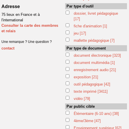
Adresse
Par type d'outil
dossier, livret pédagogique
75 lieux en France et à
[17]
l'international
Consulter la carte des membres
fiche d'animation
[1]
et relais
jeu
[17]
mallette pédagogique
[7]
Une remarque ? Une question ?
contact
Par type de document
document électronique
[323]
document multimédia
[1]
enregistrement audio
[21]
exposition
[21]
outil pédagogique
[42]
texte imprimé
[3411]
vidéo
[79]
Par public cible
Élémentaire (6-10 ans)
[38]
4ème/3ème
[47]
Enseignement supérieur
[62]