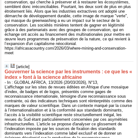
conservation, qui cherche à préserver et à restaurer les écosystèmes,
semblent donc irréconciliables. Pourtant, les deux sont de plus en plus
étroitement liés. Alors que les industries extractives ont adopté une
démarche de développement durable, cette image de marque "verte",
qui masque du greenwashing a eu un impact sur le secteur de la
conservation. Les sociétés minières tentent de gagner en légitimité
grâce à des partenariats avec des groupes de conservation, qui en
échange ont accès au financement des multinationales pour mettre en
œuvre leurs programmes de préservation de la nature, ce qui revient à
l’expansion d'un capitalisme néocolonial.
https://africasacountry.com/2026/03/where-mining-and-conservation-
meet
[article]
Gouverner la science par les instruments : ce que les «
index » font à la science africaine
- In : GLOBAL AFRICA, 13/2026 (20/03/2026), N°13,
L’affichage sur les sites de revues éditées en Afrique d’une mosaïque
d’index, de badges et de logos, présentés comme gages de
reconnaissance internationale, témoigne d'une reconnaissance sous
contrainte, où des indicateurs techniques sont réinterprétés comme des
marques de valeur scientifique. Dans un contexte marqué par la course
à l’internationalisation et à la conformité aux standards dominants,
l’accès à la visibilité scientifique reste structurellement inégal, les
revues du Sud étant particulièrement concernées par ces asymétries
infrastructurelles. L'article se propose d'analyser ce glissement de
l’indexation imposée par les sources de fixation des standards
dominants vers l’indexation comme label exclusif et de donner un
éclairage décolonial sur la production de la reconnaissance.