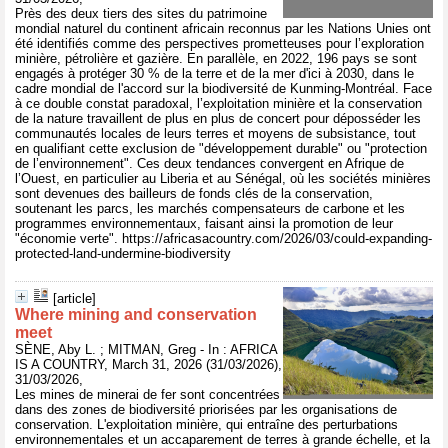
Près des deux tiers des sites du patrimoine
mondial naturel du continent africain reconnus par les Nations Unies ont
été identifiés comme des perspectives prometteuses pour l’exploration
minière, pétrolière et gazière. En parallèle, en 2022, 196 pays se sont
engagés à protéger 30 % de la terre et de la mer d'ici à 2030, dans le
cadre mondial de l'accord sur la biodiversité de Kunming-Montréal. Face
à ce double constat paradoxal, l’exploitation minière et la conservation
de la nature travaillent de plus en plus de concert pour déposséder les
communautés locales de leurs terres et moyens de subsistance, tout
en qualifiant cette exclusion de "développement durable" ou "protection
de l’environnement". Ces deux tendances convergent en Afrique de
l’Ouest, en particulier au Liberia et au Sénégal, où les sociétés minières
sont devenues des bailleurs de fonds clés de la conservation,
soutenant les parcs, les marchés compensateurs de carbone et les
programmes environnementaux, faisant ainsi la promotion de leur
"économie verte". https://africasacountry.com/2026/03/could-expanding-
protected-land-undermine-biodiversity
[article]
Where mining and conservation
meet
SÈNE, Aby L. ; MITMAN, Greg - In : AFRICA
IS A COUNTRY, March 31, 2026 (31/03/2026),
31/03/2026,
Les mines de minerai de fer sont concentrées
dans des zones de biodiversité priorisées par les organisations de
conservation. L'exploitation minière, qui entraîne des perturbations
environnementales et un accaparement de terres à grande échelle, et la