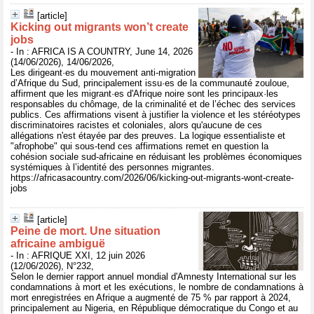
[article]
Kicking out migrants won’t create
jobs
- In : AFRICA IS A COUNTRY, June 14, 2026
(14/06/2026), 14/06/2026,
Les dirigeant·es du mouvement anti-migration
d’Afrique du Sud, principalement issu·es de la communauté zouloue,
affirment que les migrant·es d'Afrique noire sont les principaux·les
responsables du chômage, de la criminalité et de l’échec des services
publics. Ces affirmations visent à justifier la violence et les stéréotypes
discriminatoires racistes et coloniales, alors qu'aucune de ces
allégations n'est étayée par des preuves. La logique essentialiste et
"afrophobe" qui sous-tend ces affirmations remet en question la
cohésion sociale sud-africaine en réduisant les problèmes économiques
systémiques à l’identité des personnes migrantes.
https://africasacountry.com/2026/06/kicking-out-migrants-wont-create-
jobs
[article]
Peine de mort. Une situation
africaine ambiguë
- In : AFRIQUE XXI, 12 juin 2026
(12/06/2026), N°232,
Selon le dernier rapport annuel mondial d'Amnesty International sur les
condamnations à mort et les exécutions, le nombre de condamnations à
mort enregistrées en Afrique a augmenté de 75 % par rapport à 2024,
principalement au Nigeria, en République démocratique du Congo et au