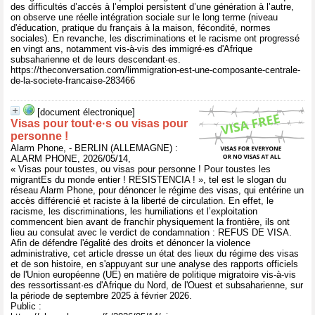
des difficultés d’accès à l’emploi persistent d’une génération à l’autre,
on observe une réelle intégration sociale sur le long terme (niveau
d'éducation, pratique du français à la maison, fécondité, normes
sociales). En revanche, les discriminations et le racisme ont progressé
en vingt ans, notamment vis-à-vis des immigré·es d'Afrique
subsaharienne et de leurs descendant·es.
https://theconversation.com/limmigration-est-une-composante-centrale-
de-la-societe-francaise-283466
[document électronique]
Visas pour tout·e·s ou visas pour
personne !
Alarm Phone, - BERLIN (ALLEMAGNE) :
ALARM PHONE, 2026/05/14,
« Visas pour toustes, ou visas pour personne ! Pour toustes les
migrantEs du monde entier ! RESISTENCIA ! », tel est le slogan du
réseau Alarm Phone, pour dénoncer le régime des visas, qui entérine un
accès différencié et raciste à la liberté de circulation. En effet, le
racisme, les discriminations, les humiliations et l’exploitation
commencent bien avant de franchir physiquement la frontière, ils ont
lieu au consulat avec le verdict de condamnation : REFUS DE VISA.
Afin de défendre l'égalité des droits et dénoncer la violence
administrative, cet article dresse un état des lieux du régime des visas
et de son histoire, en s'appuyant sur une analyse des rapports officiels
de l'Union européenne (UE) en matière de politique migratoire vis-à-vis
des ressortissant·es d'Afrique du Nord, de l'Ouest et subsaharienne, sur
la période de septembre 2025 à février 2026.
Public :