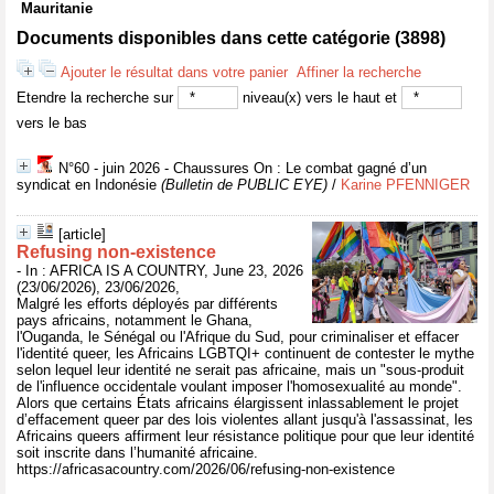
Mauritanie
Documents disponibles dans cette catégorie (
3898
)
Ajouter le résultat dans votre panier
Affiner la recherche
Etendre la recherche sur
niveau(x) vers le haut et
vers le bas
N°60 - juin 2026 - Chaussures On : Le combat gagné d’un
syndicat en Indonésie
(Bulletin de PUBLIC EYE)
/
Karine PFENNIGER
[article]
Refusing non-existence
- In : AFRICA IS A COUNTRY, June 23, 2026
(23/06/2026), 23/06/2026,
Malgré les efforts déployés par différents
pays africains, notamment le Ghana,
l'Ouganda, le Sénégal ou l'Afrique du Sud, pour criminaliser et effacer
l'identité queer, les Africains LGBTQI+ continuent de contester le mythe
selon lequel leur identité ne serait pas africaine, mais un "sous-produit
de l'influence occidentale voulant imposer l'homosexualité au monde".
Alors que certains États africains élargissent inlassablement le projet
d’effacement queer par des lois violentes allant jusqu'à l'assassinat, les
Africains queers affirment leur résistance politique pour que leur identité
soit inscrite dans l’humanité africaine.
https://africasacountry.com/2026/06/refusing-non-existence