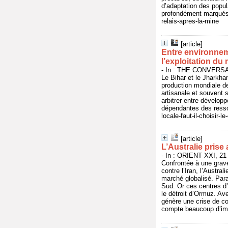
d’adaptation des popula
profondément marqués p
relais-apres-la-mine
[article]
Entre environneme
l’exploitation du
- In : THE CONVERSATI
Le Bihar et le Jharkha
production mondiale de
artisanale et souvent s
arbitrer entre dévelop
dépendantes des resso
locale-faut-il-choisir-
[article]
L’Australie prise
- In : ORIENT XXI, 21 
Confrontée à une grave
contre l’Iran, l’Austr
marché globalisé. Para
Sud. Or ces centres d’
le détroit d’Ormuz. Ave
génère une crise de co
compte beaucoup d’immi