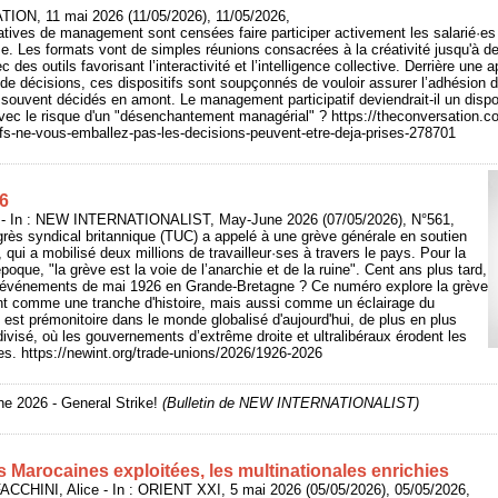
ION, 11 mai 2026 (11/05/2026), 11/05/2026,
tives de management sont censées faire participer activement les salarié·es 
ise. Les formats vont de simples réunions consacrées à la créativité jusqu'à 
 des outils favorisant l’interactivité et l’intelligence collective. Derrière une
e de décisions, ces dispositifs sont soupçonnés de vouloir assurer l’adhésion 
e, souvent décidés en amont. Le management participatif deviendrait-il un disp
vec le risque d'un "désenchantement managérial" ? https://theconversation.co
tifs-ne-vous-emballez-pas-les-decisions-peuvent-etre-deja-prises-278701
6
In : NEW INTERNATIONALIST, May-June 2026 (07/05/2026), N°561,
rès syndical britannique (TUC) a appelé à une grève générale en soutien
qui a mobilisé deux millions de travailleur·ses à travers le pays. Pour la
époque, "la grève est la voie de l’anarchie et de la ruine". Cent ans plus tard,
es événements de mai 1926 en Grande-Bretagne ? Ce numéro explore la grève
t comme une tranche d'histoire, mais aussi comme un éclairage du
 est prémonitoire dans le monde globalisé d'aujourd'hui, de plus en plus
t divisé, où les gouvernements d’extrême droite et ultralibéraux érodent les
ses. https://newint.org/trade-unions/2026/1926-2026
e 2026 - General Strike!
(Bulletin de NEW INTERNATIONALIST)
s Marocaines exploitées, les multinationales enrichies
CCHINI, Alice - In : ORIENT XXI, 5 mai 2026 (05/05/2026), 05/05/2026,