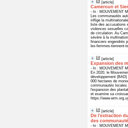
[article]
Cameroun et Sierr
- In : MOUVEMENT MO
Les communautés autoc
inflige la multinationa
liste des accusations 
violences sexuelles co
de circulation. Au Cam
sévère à la multinatio
financiers engendrés p
les-femmes-tiennent-te
[article]
Expansion des mo
- In : MOUVEMENT MO
En 2020, le Mouvement
développement (BAD) e
000 hectares de monocu
communautés locales. D
l'expansion des plantat
et examine sa croissan
https://www.wrm.org.uy
[article]
De l’extraction 
des communautés
- In : MOUVEMENT MO