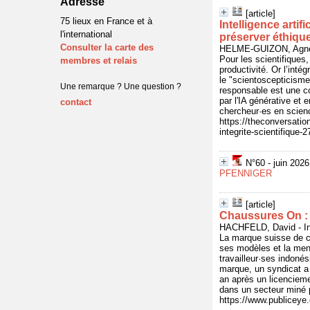
Adresse
[article]
75 lieux en France et à
Intelligence arti
l'international
préserver éthique 
Consulter la carte des
HELME-GUIZON, Agnès 
Pour les scientifiques,
membres et relais
productivité. Or l’intég
le "scientoscepticisme
Une remarque ? Une question ?
responsable est une c
par l'IA générative et 
contact
chercheur·es en science
https://theconversatio
integrite-scientifique-
N°60 - juin 202
PFENNIGER
[article]
Chaussures On : 
HACHFELD, David - In 
La marque suisse de c
ses modèles et la ment
travailleur·ses indoné
marque, un syndicat a
an après un licencieme
dans un secteur miné pa
https://www.publicey