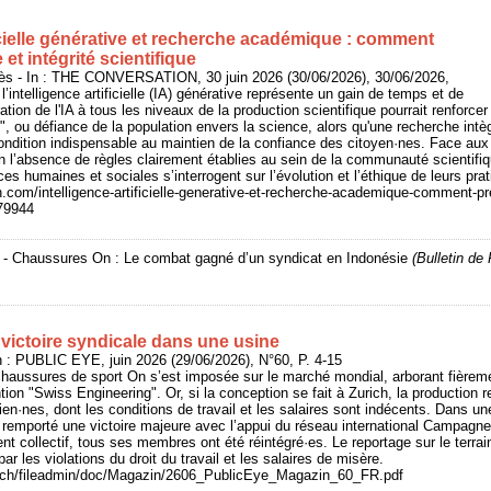
ficielle générative et recherche académique : comment
et intégrité scientifique
- In : THE CONVERSATION, 30 juin 2026 (30/06/2026), 30/06/2026,
 l’intelligence artificielle (IA) générative représente un gain de temps et de
ration de l'IA à tous les niveaux de la production scientifique pourrait renforcer
", ou défiance de la population envers la science, alors qu'une recherche intèg
ondition indispensable au maintien de la confiance des citoyen·nes. Face aux
en l’absence de règles clairement établies au sein de la communauté scientifiqu
s humaines et sociales s’interrogent sur l’évolution et l’éthique de leurs prat
n.com/intelligence-artificielle-generative-et-recherche-academique-comment-pr
279944
6 - Chaussures On : Le combat gagné d’un syndicat en Indonésie
(Bulletin d
victoire syndicale dans une usine
: PUBLIC EYE, juin 2026 (29/06/2026), N°60, P. 4-15
haussures de sport On s’est imposée sur le marché mondial, arborant fièreme
ion "Swiss Engineering". Or, si la conception se fait à Zurich, la production 
sien·nes, dont les conditions de travail et les salaires sont indécents. Dans u
 remporté une victoire majeure avec l’appui du réseau international Campagn
nt collectif, tous ses membres ont été réintégré·es. Le reportage sur le terrai
r les violations du droit du travail et les salaires de misère.
e.ch/fileadmin/doc/Magazin/2606_PublicEye_Magazin_60_FR.pdf