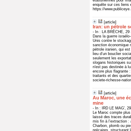
étasuniennes pour fin
enquête sur ces liens
https://www.publicey
[article]
Iran: un pétrole 
- In : LA BRÈCHE, 29 a
Dans la guerre israélo-
Unis contre le stockag
sanction économique ma
pétrole iranien, qui es
lieu d’un bouclier soci
seulement les exportat
slogans historiques sur
n'est pas destinée à l
encore plus flagrante :
traitants et des quarti
societe-richesse-natio
[article]
Au Maroc, une éco
mine
- In : IRD LE MAG', 29
Le Maroc compte plus 
laissé des traces dura
mis fin à l’extraction 
Charbon, plomb ou pier
précaires, structurant 