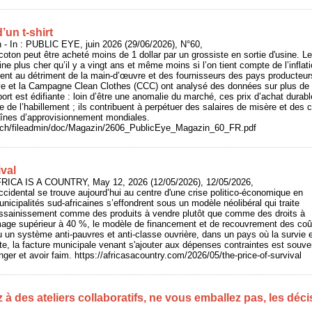
d’un t-shirt
- In : PUBLIC EYE, juin 2026 (29/06/2026), N°60,
 coton peut être acheté moins de 1 dollar par un grossiste en sortie d'usine. 
ine plus cher qu’il y a vingt ans et même moins si l’on tient compte de l’inflat
ement au détriment de la main-d’œuvre et des fournisseurs des pays producteu
e et la Campagne Clean Clothes (CCC) ont analysé des données sur plus de 
port est édifiante : loin d’être une anomalie du marché, ces prix d’achat dur
e de l’habillement ; ils contribuent à perpétuer des salaires de misère et des c
aînes d’approvisionnement mondiales.
e.ch/fileadmin/doc/Magazin/2606_PublicEye_Magazin_60_FR.pdf
ival
AFRICA IS A COUNTRY, May 12, 2026 (12/05/2026), 12/05/2026,
occidental se trouve aujourd’hui au centre d'une crise politico-économique en
nicipalités sud-africaines s’effondrent sous un modèle néolibéral qui traite
t l’assainissement comme des produits à vendre plutôt que comme des droits à
mage supérieur à 40 %, le modèle de financement et de recouvrement des coû
un système anti-pauvres et anti-classe ouvrière, dans un pays où la survie e
te, la facture municipale venant s'ajouter aux dépenses contraintes est souven
er et avoir faim. https://africasacountry.com/2026/05/the-price-of-survival
z à des ateliers collaboratifs, ne vous emballez pas, les déc