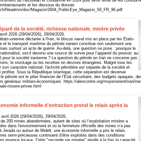
ancement du Hezbollah et condamné en 2024 pour avoir tenté de les contourner
 embarrassants et les dessous du dossier.
e.ch/fileadmin/doc/Magazin/2604_PublicEye_Magazin_59_FR_96.pdf
séparé de la société, richesse nationale, misère privée
vril 2026 (29/04/2026), 29/04/2026,
états-unienne déclarée à l'Iran, le blocus naval mis en place par les États-
e et le transport maritime du pétrole iranien constitue non seulement une
is surtout un acte de guerre. Au-delà, une question se pose : pourquoi le
t nationalisé, est-il devenu une source de survie pour l’appareil du pouvoir, au
al pour la société iranienne ? La question du pétrole en Iran ne concerne pas
ions, le stockage ou les recettes en devises étrangères. Malgré tous les
 son caractère national, l'activité pétrolière est séparée de la société et
ui profiter. Sous la République islamique, cette séparation est devenue
 le pétrole est le pilier financier de l’État sécuritaire, des budgets opaques, 
ers généraux militaro-économiques. https://alencontre.org/moyenorient/iran/ira
nale-misere-privee.html
nomie informelle d’extraction prend le relais après la
 avril 2026 (29/04/2026), 29/04/2026,
de 200 mines abandonnées, autant de sites où l’exploitation minière a
bles dans l'environnement et où la fermeture officielle des mines n’a pas
: à Jerada ou autour de Midelt, une économie informelle a pris le relais.
res semi-précieuses continuent d’être exploités dans des conditions
les revenus locaux. Cette "seconde vie minière" révèle à la fois la capacité