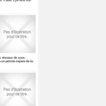
. Public Eye livre son
des réseaux de sous-
n-un-petrole-separe-de-la-