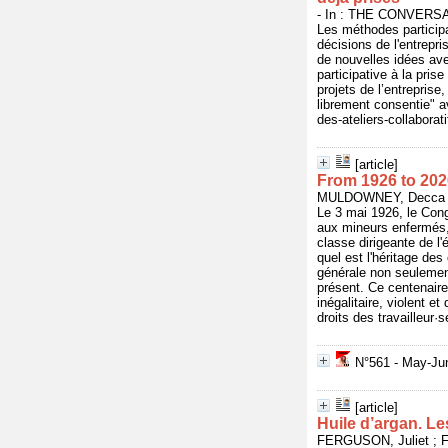
- In : THE CONVERSAT
Les méthodes participa
décisions de l'entrepr
de nouvelles idées avec
participative à la pris
projets de l’entrepris
librement consentie" a
des-ateliers-collabora
[article]
From 1926 to 202
MULDOWNEY, Decca - 
Le 3 mai 1926, le Cong
aux mineurs enfermés, 
classe dirigeante de l'
quel est l'héritage d
générale non seulemen
présent. Ce centenaire
inégalitaire, violent e
droits des travailleur·
N°561 - May-Jun
[article]
Huile d’argan. Le
FERGUSON, Juliet ; FA