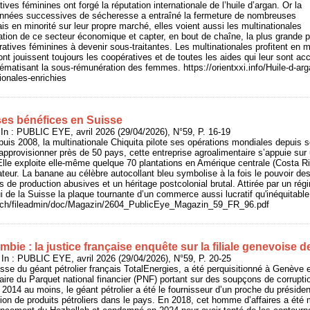
ves féminines ont forgé la réputation internationale de l’huile d’argan. Or la
s années successives de sécheresse a entraîné la fermeture de nombreuses
s en minorité sur leur propre marché, elles voient aussi les multinationales
sation de ce secteur économique et capter, en bout de chaîne, la plus grande pa
ratives féminines à devenir sous-traitantes. Les multinationales profitent e
t jouissent toujours les coopératives et de toutes les aides qui leur sont acc
ématisant la sous-rémunération des femmes. https://orientxxi.info/Huile-d-ar
ionales-enrichies
ses bénéfices en Suisse
 : PUBLIC EYE, avril 2026 (29/04/2026), N°59, P. 16-19
puis 2008, la multinationale Chiquita pilote ses opérations mondiales depuis s
pprovisionner près de 50 pays, cette entreprise agroalimentaire s’appuie sur
 Elle exploite elle-même quelque 70 plantations en Amérique centrale (Costa 
eur. La banane au célèbre autocollant bleu symbolise à la fois le pouvoir d
s de production abusives et un héritage postcolonial brutal. Attirée par un régi
ui de la Suisse la plaque tournante d’un commerce aussi lucratif qu'inéquitable
e.ch/fileadmin/doc/Magazin/2604_PublicEye_Magazin_59_FR_96.pdf
bie : la justice française enquête sur la filiale genevoise 
n : PUBLIC EYE, avril 2026 (29/04/2026), N°59, P. 20-25
isse du géant pétrolier français TotalEnergies, a été perquisitionné à Genève 
aire du Parquet national financier (PNF) portant sur des soupçons de corruptio
014 au moins, le géant pétrolier a été le fournisseur d’un proche du présiden
ion de produits pétroliers dans le pays. En 2018, cet homme d’affaires a été