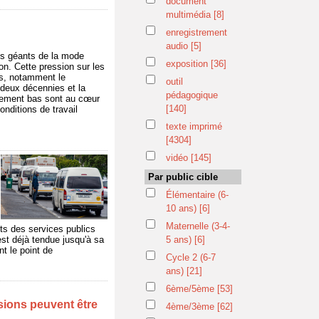
document
multimédia
[8]
enregistrement
audio
[5]
Les géants de la mode
exposition
[36]
ion. Cette pression sur les
rs, notamment le
outil
deux décennies et la
pédagogique
ablement bas sont au cœur
[140]
onditions de travail
texte imprimé
[4304]
vidéo
[145]
Par public cible
Élémentaire (6-
10 ans)
[6]
Maternelle (3-4-
ts des services publics
st déjà tendue jusqu'à sa
5 ans)
[6]
t le point de
Cycle 2 (6-7
ans)
[21]
6ème/5ème
[53]
isions peuvent être
4ème/3ème
[62]