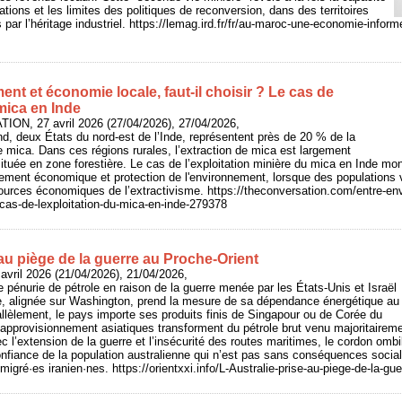
tions et les limites des politiques de reconversion, dans des territoires
ar l’héritage industriel. https://lemag.ird.fr/fr/au-maroc-une-economie-informe
nt et économie locale, faut‑il choisir ? Le cas de
 mica en Inde
ON, 27 avril 2026 (27/04/2026), 27/04/2026,
nd, deux États du nord-est de l’Inde, représentent près de 20 % de la
 mica. Dans ces régions rurales, l’extraction de mica est largement
ituée en zone forestière. Le cas de l’exploitation minière du mica en Inde mont
pement économique et protection de l'environnement, lorsque des populations 
urces économiques de l’extractivisme. https://theconversation.com/entre-en
le-cas-de-lexploitation-du-mica-en-inde-279378
 au piège de la guerre au Proche-Orient
avril 2026 (21/04/2026), 21/04/2026,
 pénurie de pétrole en raison de la guerre menée par les États-Unis et Israël
alie, alignée sur Washington, prend la mesure de sa dépendance énergétique au
llèlement, le pays importe ses produits finis de Singapour ou de Corée du
approvisionnement asiatiques transforment du pétrole brut venu majoritairem
c l’extension de la guerre et l’insécurité des routes maritimes, le cordon ombi
nfiance de la population australienne qui n’est pas sans conséquences socia
gré·es iranien·nes. https://orientxxi.info/L-Australie-prise-au-piege-de-la-gu