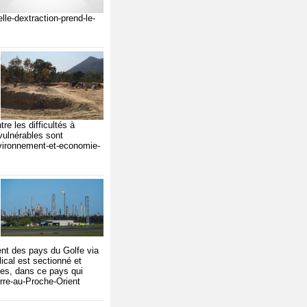
lle-dextraction-prend-le-
re les difficultés à
vulnérables sont
vironnement-et-economie-
ent des pays du Golfe via
lical est sectionné et
les, dans ce pays qui
erre-au-Proche-Orient