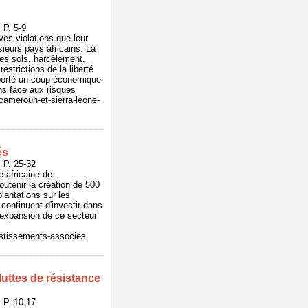
P. 5-9
es violations que leur
sieurs pays africains. La
des sols, harcèlement,
strictions de la liberté
 porté un coup économique
ns face aux risques
cameroun-et-sierra-leone-
és
P. 25-32
 africaine de
utenir la création de 500
lantations sur les
continuent d'investir dans
 l'expansion de ce secteur
vestissements-associes
uttes de résistance
P. 10-17