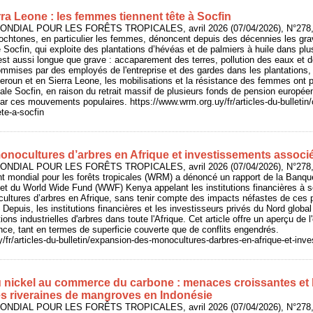
a Leone : les femmes tiennent tête à Socfin
NDIAL POUR LES FORÊTS TROPICALES, avril 2026 (07/04/2026), N°278, 
htones, en particulier les femmes, dénoncent depuis des décennies les grav
le Socfin, qui exploite des plantations d’hévéas et de palmiers à huile dans plu
est aussi longue que grave : accaparement des terres, pollution des eaux et 
mmises par des employés de l'entreprise et des gardes dans les plantations, re
eroun et en Sierra Leone, les mobilisations et la résistance des femmes ont
nale Socfin, en raison du retrait massif de plusieurs fonds de pension europée
ar ces mouvements populaires. https://www.wrm.org.uy/fr/articles-du-bulletin/
te-a-socfin
nocultures d’arbres en Afrique et investissements associ
NDIAL POUR LES FORÊTS TROPICALES, avril 2026 (07/04/2026), N°278, 
 mondial pour les forêts tropicales (WRM) a dénoncé un rapport de la Banque
t du World Wide Fund (WWF) Kenya appelant les institutions financières à so
ltures d’arbres en Afrique, sans tenir compte des impacts néfastes de ces p
epuis, les institutions financières et les investisseurs privés du Nord global 
ions industrielles d'arbres dans toute l'Afrique. Cet article offre un aperçu de
ce, tant en termes de superficie couverte que de conflits engendrés.
/fr/articles-du-bulletin/expansion-des-monocultures-darbres-en-afrique-et-in
du nickel au commerce du carbone : menaces croissantes et l
 riveraines de mangroves en Indonésie
NDIAL POUR LES FORÊTS TROPICALES, avril 2026 (07/04/2026), N°278, 