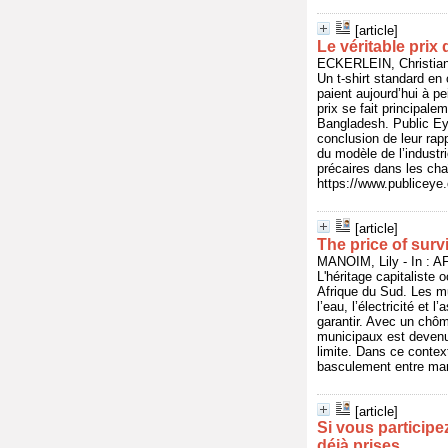
[article]
Le véritable prix 
ECKERLEIN, Christian 
Un t-shirt standard en
paient aujourd’hui à pe
prix se fait principal
Bangladesh. Public Ey
conclusion de leur rap
du modèle de l’industri
précaires dans les ch
https://www.publicey
[article]
The price of surv
MANOIM, Lily - In : 
L'héritage capitaliste 
Afrique du Sud. Les mu
l’eau, l’électricité e
garantir. Avec un chô
municipaux est devenu 
limite. Dans ce contex
basculement entre mang
[article]
Si vous participe
déjà prises