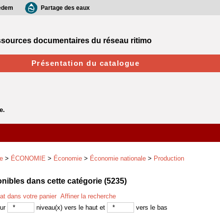
edem
Partage des eaux
sources documentaires du réseau ritimo
Présentation du catalogue
e
>
ÉCONOMIE
>
Économie
>
Économie nationale
>
Production
ibles dans cette catégorie (
5235
)
tat dans votre panier
Affiner la recherche
sur
niveau(x) vers le haut et
vers le bas