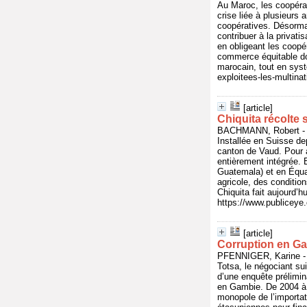
Au Maroc, les coopérati
crise liée à plusieur
coopératives. Désormai
contribuer à la privati
en obligeant les coopé
commerce équitable don
marocain, tout en syst
exploitees-les-multinat
[article]
Chiquita récolte 
BACHMANN, Robert - In
Installée en Suisse de
canton de Vaud. Pour a
entièrement intégrée.
Guatemala) et en Équat
agricole, des condition
Chiquita fait aujourd’h
https://www.publicey
[article]
Corruption en Gam
PFENNIGER, Karine - I
Totsa, le négociant su
d’une enquête prélimin
en Gambie. De 2004 à 2
monopole de l’importat