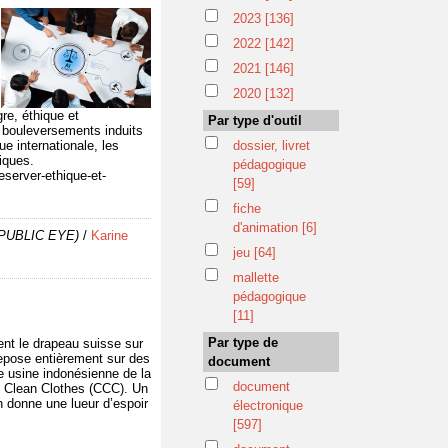
2023
[136]
2022
[142]
2021
[146]
2020
[132]
re, éthique et
Par type d'outil
 bouleversements induits
e internationale, les
dossier, livret
iques.
pédagogique
eserver-ethique-et-
[59]
fiche
d'animation
[6]
e PUBLIC EYE)
/
Karine
jeu
[64]
mallette
pédagogique
[11]
Par type de
nt le drapeau suisse sur
repose entièrement sur des
document
ne usine indonésienne de la
document
e Clean Clothes (CCC). Un
n donne une lueur d’espoir
électronique
[597]