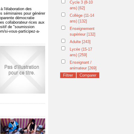
Cycle 3 (8-10
ans)
[62]
à l'élaboration des
des séminaires pour générer
Collège (11-14
 apparente démocratie
ans)
[132]
des collaborateur·rices aux
ositif de "soumission
Enseignement
m/si-vous-participez-a-
supérieur
[132]
Adulte
[243]
Lycée (15-17
ans)
[259]
Enseignant /
animateur
[269]