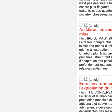
n'est pas destinée à l
encore plus flagrante :
traitants et des quarti
societe-richesse-natio
[article]
Au Maroc, une éco
mine
- In : IRD LE MAG', 29
Le Maroc compte plus 
laissé des traces dura
mis fin à l’extraction 
Charbon, plomb ou pier
précaires, structurant 
d’adaptation des popula
profondément marqués p
relais-apres-la-mine
[article]
Entre environneme
l’exploitation du
- In : THE CONVERSATI
Le Bihar et le Jharkha
production mondiale de
artisanale et souvent s
arbitrer entre dévelop
dépendantes des resso