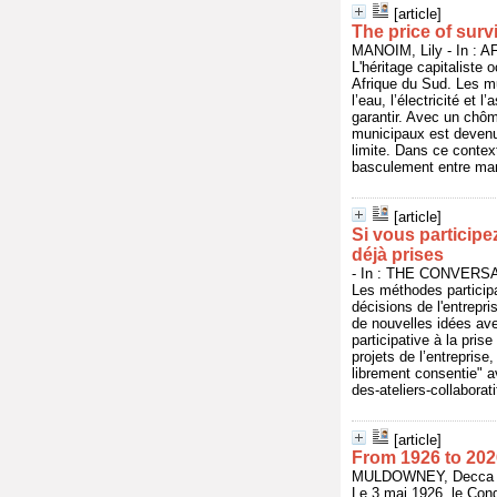
[article]
The price of surv
MANOIM, Lily - In : 
L'héritage capitaliste 
Afrique du Sud. Les mu
l’eau, l’électricité e
garantir. Avec un chô
municipaux est devenu 
limite. Dans ce contex
basculement entre mang
[article]
Si vous participe
déjà prises
- In : THE CONVERSAT
Les méthodes participa
décisions de l'entrepr
de nouvelles idées avec
participative à la pris
projets de l’entrepris
librement consentie" a
des-ateliers-collabora
[article]
From 1926 to 202
MULDOWNEY, Decca - 
Le 3 mai 1926, le Cong