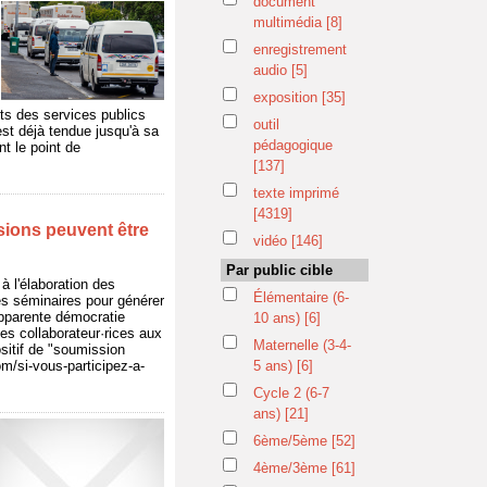
document
multimédia
[8]
enregistrement
audio
[5]
exposition
[35]
ts des services publics
outil
st déjà tendue jusqu'à sa
pédagogique
t le point de
[137]
texte imprimé
[4319]
isions peuvent être
vidéo
[146]
Par public cible
à l'élaboration des
Élémentaire (6-
des séminaires pour générer
 apparente démocratie
10 ans)
[6]
des collaborateur·rices aux
Maternelle (3-4-
ositif de "soumission
m/si-vous-participez-a-
5 ans)
[6]
Cycle 2 (6-7
ans)
[21]
6ème/5ème
[52]
4ème/3ème
[61]