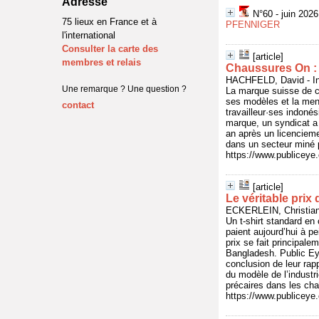
Adresse
N°60 - juin 202
75 lieux en France et à
PFENNIGER
l'international
Consulter la carte des
[article]
membres et relais
Chaussures On : 
HACHFELD, David - In 
Une remarque ? Une question ?
La marque suisse de c
ses modèles et la ment
contact
travailleur·ses indoné
marque, un syndicat a
an après un licencieme
dans un secteur miné pa
https://www.publicey
[article]
Le véritable prix 
ECKERLEIN, Christian 
Un t-shirt standard en
paient aujourd’hui à pe
prix se fait principal
Bangladesh. Public Ey
conclusion de leur rap
du modèle de l’industri
précaires dans les ch
https://www.publicey