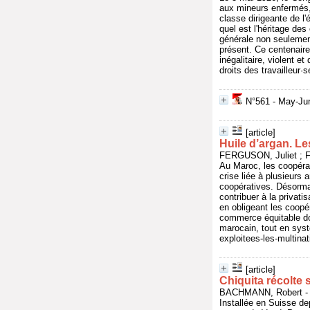
aux mineurs enfermés, 
classe dirigeante de l'
quel est l'héritage d
générale non seulemen
présent. Ce centenaire
inégalitaire, violent e
droits des travailleur·
N°561 - May-Jun
[article]
Huile d’argan. Le
FERGUSON, Juliet ; FA
Au Maroc, les coopérati
crise liée à plusieur
coopératives. Désormai
contribuer à la privati
en obligeant les coopé
commerce équitable don
marocain, tout en syst
exploitees-les-multinat
[article]
Chiquita récolte 
BACHMANN, Robert - In
Installée en Suisse de