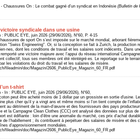
6 - Chaussures On : Le combat gagné d’un syndicat en Indonésie
(Bulletin d
victoire syndicale dans une usine
: PUBLIC EYE, juin 2026 (29/06/2026), N°60, P. 4-15
haussures de sport On s’est imposée sur le marché mondial, arborant fièreme
ion "Swiss Engineering". Or, si la conception se fait à Zurich, la production 
sien·nes, dont les conditions de travail et les salaires sont indécents. Dans u
 remporté une victoire majeure avec l’appui du réseau international Campagn
nt collectif, tous ses membres ont été réintégré·es. Le reportage sur le terrai
r les violations du droit du travail et les salaires de misère.
e.ch/fileadmin/doc/Magazin/2606_PublicEye_Magazin_60_FR.pdf
d’un t-shirt
- In : PUBLIC EYE, juin 2026 (29/06/2026), N°60,
 coton peut être acheté moins de 1 dollar par un grossiste en sortie d'usine. 
ine plus cher qu’il y a vingt ans et même moins si l’on tient compte de l’inflat
ement au détriment de la main-d’œuvre et des fournisseurs des pays producteu
e et la Campagne Clean Clothes (CCC) ont analysé des données sur plus de 
port est édifiante : loin d’être une anomalie du marché, ces prix d’achat dur
e de l’habillement ; ils contribuent à perpétuer des salaires de misère et des c
aînes d’approvisionnement mondiales.
e.ch/fileadmin/doc/Magazin/2606_PublicEye_Magazin_60_FR.pdf