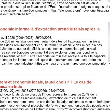
ui profiter. Sous la République islamique, cette séparation est devenue
 le pétrole est le pilier financier de l’État sécuritaire, des budgets opaques, 
ers généraux militaro-économiques. https://alencontre.org/moyenorient/iran/ira
nale-misere-privee.html
nomie informelle d’extraction prend le relais après la
 avril 2026 (29/04/2026), 29/04/2026,
de 200 mines abandonnées, autant de sites où l’exploitation minière a
bles dans l'environnement et où la fermeture officielle des mines n’a pas
: à Jerada ou autour de Midelt, une économie informelle a pris le relais.
res semi-précieuses continuent d’être exploités dans des conditions
les revenus locaux. Cette "seconde vie minière" révèle à la fois la capacité
tions et les limites des politiques de reconversion, dans des territoires
ar l’héritage industriel. https://lemag.ird.fr/fr/au-maroc-une-economie-informe
nt et économie locale, faut‑il choisir ? Le cas de
 mica en Inde
ON, 27 avril 2026 (27/04/2026), 27/04/2026,
nd, deux États du nord-est de l’Inde, représentent près de 20 % de la
 mica. Dans ces régions rurales, l’extraction de mica est largement
ituée en zone forestière. Le cas de l’exploitation minière du mica en Inde mont
pement économique et protection de l'environnement, lorsque des populations 
urces économiques de l’extractivisme. https://theconversation.com/entre-en