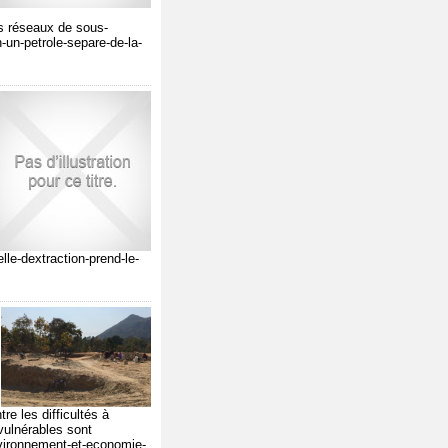
des réseaux de sous-
n-un-petrole-separe-de-la-
lle-dextraction-prend-le-
re les difficultés à
vulnérables sont
vironnement-et-economie-