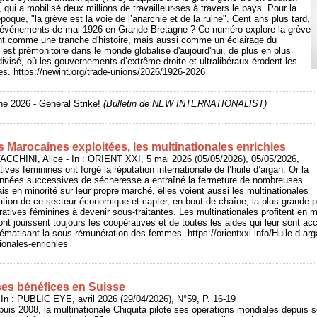
qui a mobilisé deux millions de travailleur·ses à travers le pays. Pour la
époque, "la grève est la voie de l’anarchie et de la ruine". Cent ans plus tard,
es événements de mai 1926 en Grande-Bretagne ? Ce numéro explore la grève
t comme une tranche d'histoire, mais aussi comme un éclairage du
 est prémonitoire dans le monde globalisé d'aujourd'hui, de plus en plus
t divisé, où les gouvernements d’extrême droite et ultralibéraux érodent les
ses. https://newint.org/trade-unions/2026/1926-2026
e 2026 - General Strike!
(Bulletin de NEW INTERNATIONALIST)
s Marocaines exploitées, les multinationales enrichies
CCHINI, Alice - In : ORIENT XXI, 5 mai 2026 (05/05/2026), 05/05/2026,
ves féminines ont forgé la réputation internationale de l’huile d’argan. Or la
s années successives de sécheresse a entraîné la fermeture de nombreuses
s en minorité sur leur propre marché, elles voient aussi les multinationales
sation de ce secteur économique et capter, en bout de chaîne, la plus grande pa
ratives féminines à devenir sous-traitantes. Les multinationales profitent e
t jouissent toujours les coopératives et de toutes les aides qui leur sont acc
ématisant la sous-rémunération des femmes. https://orientxxi.info/Huile-d-ar
ionales-enrichies
ses bénéfices en Suisse
 : PUBLIC EYE, avril 2026 (29/04/2026), N°59, P. 16-19
puis 2008, la multinationale Chiquita pilote ses opérations mondiales depuis s