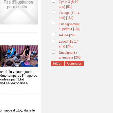
Cycle 3 (8-10
ans)
[61]
Collège (11-14
ans)
[134]
Enseignement
supérieur
[134]
Adulte
[243]
Lycée (15-17
ans)
[260]
Enseignant /
animateur
[266]
rt de la valeur ajoutée,
n même temps de l’image de
ordées par l'État
gan-Les-Marocaines-
on siège d’Etoy, dans le