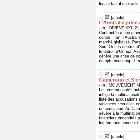
locale-faut-il-choisir-
[article]
L’Australie prise
- In : ORIENT XXI, 21 
Confrontée à une grave
contre l’Iran, l’Austr
marché globalisé. Para
Sud. Or ces centres d’
le détroit d’Ormuz. Ave
génère une crise de co
compte beaucoup d’immi
[article]
Cameroun et Sierr
- In : MOUVEMENT MO
Les communautés autoc
inflige la multinationa
liste des accusations 
violences sexuelles co
de circulation. Au Cam
sévère à la multinatio
financiers engendrés p
les-femmes-tiennent-te
[article]