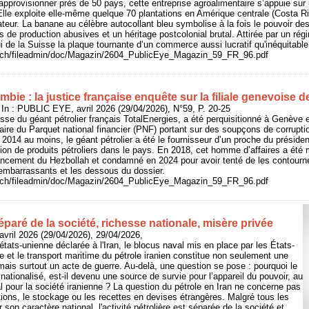
pprovisionner près de 50 pays, cette entreprise agroalimentaire s’appuie sur
 Elle exploite elle-même quelque 70 plantations en Amérique centrale (Costa 
eur. La banane au célèbre autocollant bleu symbolise à la fois le pouvoir d
s de production abusives et un héritage postcolonial brutal. Attirée par un régi
ui de la Suisse la plaque tournante d’un commerce aussi lucratif qu'inéquitable
e.ch/fileadmin/doc/Magazin/2604_PublicEye_Magazin_59_FR_96.pdf
bie : la justice française enquête sur la filiale genevoise 
n : PUBLIC EYE, avril 2026 (29/04/2026), N°59, P. 20-25
isse du géant pétrolier français TotalEnergies, a été perquisitionné à Genève 
aire du Parquet national financier (PNF) portant sur des soupçons de corruptio
014 au moins, le géant pétrolier a été le fournisseur d’un proche du présiden
ion de produits pétroliers dans le pays. En 2018, cet homme d’affaires a été
ancement du Hezbollah et condamné en 2024 pour avoir tenté de les contourner
 embarrassants et les dessous du dossier.
e.ch/fileadmin/doc/Magazin/2604_PublicEye_Magazin_59_FR_96.pdf
séparé de la société, richesse nationale, misère privée
vril 2026 (29/04/2026), 29/04/2026,
états-unienne déclarée à l'Iran, le blocus naval mis en place par les États-
e et le transport maritime du pétrole iranien constitue non seulement une
is surtout un acte de guerre. Au-delà, une question se pose : pourquoi le
t nationalisé, est-il devenu une source de survie pour l’appareil du pouvoir, au
al pour la société iranienne ? La question du pétrole en Iran ne concerne pas
ions, le stockage ou les recettes en devises étrangères. Malgré tous les
 son caractère national, l'activité pétrolière est séparée de la société et