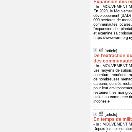
Expansion des mo
- In : MOUVEMENT MO
En 2020, le Mouvement
développement (BAD) e
000 hectares de monocu
communautés locales. D
l'expansion des plantat
et examine sa croissan
https://www.wrm.org.uy
[article]
De l’extraction 
des communautés
- In : MOUVEMENT MO
Les moyens de subsist
nourriture, remèdes, 
de nombreuses menaces,
carbone, censés resta
pour leur environneme
restaurent les mangrove
nickel-au-commerce-du
indonesie
[article]
En temps de milit
- In : MOUVEMENT MO
Depuis les colonisatio