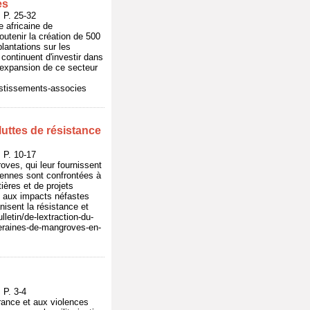
és
P. 25-32
 africaine de
utenir la création de 500
lantations sur les
continuent d'investir dans
 l'expansion de ce secteur
vestissements-associes
uttes de résistance
P. 10-17
ves, qui leur fournissent
iennes sont confrontées à
ières et de projets
s aux impacts néfastes
isent la résistance et
lletin/de-lextraction-du-
eraines-de-mangroves-en-
P. 3-4
trance et aux violences