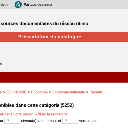
edem
Partage des eaux
sources documentaires du réseau ritimo
Présentation du catalogue
e
>
ÉCONOMIE
>
Économie
>
Économie nationale
>
Revenu
ibles dans cette catégorie (
5252
)
tat dans votre panier
Affiner la recherche
sur
niveau(x) vers le haut et
vers le bas