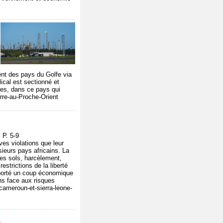
ent des pays du Golfe via
lical est sectionné et
les, dans ce pays qui
erre-au-Proche-Orient
P. 5-9
es violations que leur
sieurs pays africains. La
des sols, harcèlement,
strictions de la liberté
 porté un coup économique
ns face aux risques
cameroun-et-sierra-leone-