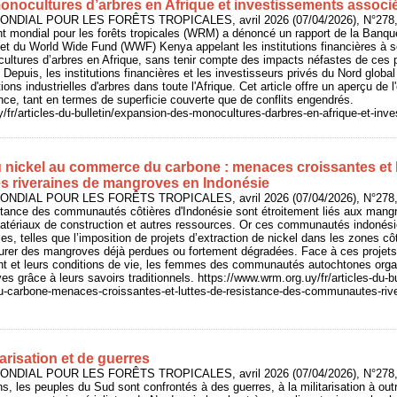
nocultures d’arbres en Afrique et investissements associ
NDIAL POUR LES FORÊTS TROPICALES, avril 2026 (07/04/2026), N°278, 
 mondial pour les forêts tropicales (WRM) a dénoncé un rapport de la Banque
t du World Wide Fund (WWF) Kenya appelant les institutions financières à so
ltures d’arbres en Afrique, sans tenir compte des impacts néfastes de ces p
epuis, les institutions financières et les investisseurs privés du Nord global 
ions industrielles d'arbres dans toute l'Afrique. Cet article offre un aperçu de
ce, tant en termes de superficie couverte que de conflits engendrés.
/fr/articles-du-bulletin/expansion-des-monocultures-darbres-en-afrique-et-in
du nickel au commerce du carbone : menaces croissantes et l
 riveraines de mangroves en Indonésie
NDIAL POUR LES FORÊTS TROPICALES, avril 2026 (07/04/2026), N°278, 
ance des communautés côtières d'Indonésie sont étroitement liés aux mangro
matériaux de construction et autres ressources. Or ces communautés indonés
 telles que l’imposition de projets d’extraction de nickel dans les zones côt
urer des mangroves déjà perdues ou fortement dégradées. Face à ces projet
nt et leurs conditions de vie, les femmes des communautés autochtones organ
s grâce à leurs savoirs traditionnels. https://www.wrm.org.uy/fr/articles-du-bu
-carbone-menaces-croissantes-et-luttes-de-resistance-des-communautes-riv
arisation et de guerres
NDIAL POUR LES FORÊTS TROPICALES, avril 2026 (07/04/2026), N°278, 
ns, les peuples du Sud sont confrontés à des guerres, à la militarisation à ou