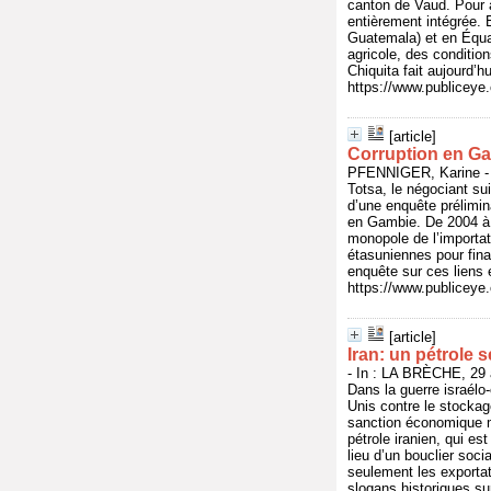
canton de Vaud. Pour a
entièrement intégrée.
Guatemala) et en Équat
agricole, des condition
Chiquita fait aujourd’h
https://www.publicey
[article]
Corruption en Gam
PFENNIGER, Karine - I
Totsa, le négociant su
d’une enquête prélimin
en Gambie. De 2004 à 2
monopole de l’importat
étasuniennes pour fin
enquête sur ces liens
https://www.publicey
[article]
Iran: un pétrole 
- In : LA BRÈCHE, 29 a
Dans la guerre israélo-
Unis contre le stockag
sanction économique ma
pétrole iranien, qui es
lieu d’un bouclier soci
seulement les exportat
slogans historiques sur