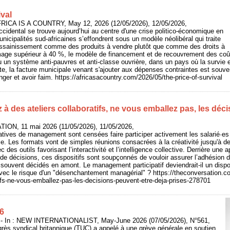
ival
AFRICA IS A COUNTRY, May 12, 2026 (12/05/2026), 12/05/2026,
occidental se trouve aujourd’hui au centre d'une crise politico-économique en
nicipalités sud-africaines s’effondrent sous un modèle néolibéral qui traite
t l’assainissement comme des produits à vendre plutôt que comme des droits à
mage supérieur à 40 %, le modèle de financement et de recouvrement des coû
un système anti-pauvres et anti-classe ouvrière, dans un pays où la survie e
te, la facture municipale venant s'ajouter aux dépenses contraintes est souven
er et avoir faim. https://africasacountry.com/2026/05/the-price-of-survival
z à des ateliers collaboratifs, ne vous emballez pas, les déc
ION, 11 mai 2026 (11/05/2026), 11/05/2026,
tives de management sont censées faire participer activement les salarié·es 
ise. Les formats vont de simples réunions consacrées à la créativité jusqu'à 
 des outils favorisant l’interactivité et l’intelligence collective. Derrière une
e de décisions, ces dispositifs sont soupçonnés de vouloir assurer l’adhésion 
e, souvent décidés en amont. Le management participatif deviendrait-il un disp
vec le risque d'un "désenchantement managérial" ? https://theconversation.co
tifs-ne-vous-emballez-pas-les-decisions-peuvent-etre-deja-prises-278701
6
In : NEW INTERNATIONALIST, May-June 2026 (07/05/2026), N°561,
rès syndical britannique (TUC) a appelé à une grève générale en soutien