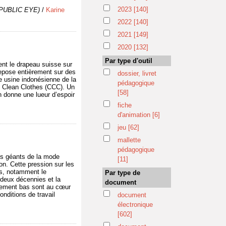
2023
[140]
e PUBLIC EYE)
/
Karine
2022
[140]
2021
[149]
2020
[132]
Par type d'outil
nt le drapeau suisse sur
repose entièrement sur des
dossier, livret
ne usine indonésienne de la
pédagogique
e Clean Clothes (CCC). Un
[58]
n donne une lueur d’espoir
fiche
d'animation
[6]
jeu
[62]
mallette
pédagogique
Les géants de la mode
[11]
ion. Cette pression sur les
rs, notamment le
Par type de
deux décennies et la
document
ablement bas sont au cœur
onditions de travail
document
électronique
[602]