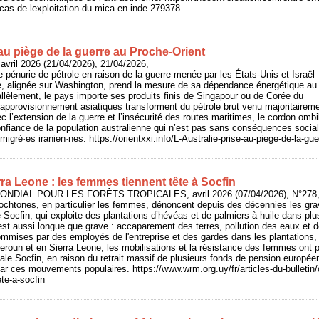
le-cas-de-lexploitation-du-mica-en-inde-279378
 au piège de la guerre au Proche-Orient
avril 2026 (21/04/2026), 21/04/2026,
 pénurie de pétrole en raison de la guerre menée par les États-Unis et Israël
alie, alignée sur Washington, prend la mesure de sa dépendance énergétique au
llèlement, le pays importe ses produits finis de Singapour ou de Corée du
approvisionnement asiatiques transforment du pétrole brut venu majoritairem
c l’extension de la guerre et l’insécurité des routes maritimes, le cordon ombi
nfiance de la population australienne qui n’est pas sans conséquences socia
gré·es iranien·nes. https://orientxxi.info/L-Australie-prise-au-piege-de-la-gu
a Leone : les femmes tiennent tête à Socfin
NDIAL POUR LES FORÊTS TROPICALES, avril 2026 (07/04/2026), N°278, 
htones, en particulier les femmes, dénoncent depuis des décennies les grav
le Socfin, qui exploite des plantations d’hévéas et de palmiers à huile dans plu
est aussi longue que grave : accaparement des terres, pollution des eaux et 
mmises par des employés de l'entreprise et des gardes dans les plantations, re
eroun et en Sierra Leone, les mobilisations et la résistance des femmes ont
nale Socfin, en raison du retrait massif de plusieurs fonds de pension europée
ar ces mouvements populaires. https://www.wrm.org.uy/fr/articles-du-bulletin/
te-a-socfin