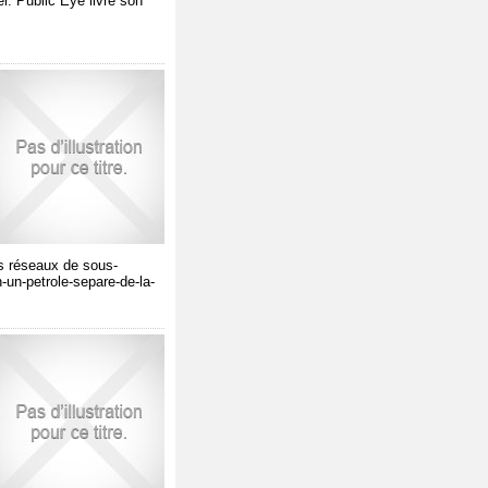
. Public Eye livre son
des réseaux de sous-
n-un-petrole-separe-de-la-