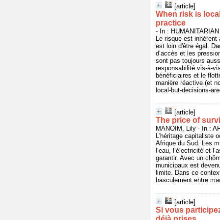
[article]
When risk is loca
practice
- In : HUMANITARIAN
Le risque est inhérent 
est loin d'être égal. D
d’accès et les pressio
sont pas toujours auss
responsabilité vis-à-vi
bénéficiaires et le fl
manière réactive (et no
local-but-decisions-are
[article]
The price of surv
MANOIM, Lily - In : 
L'héritage capitaliste 
Afrique du Sud. Les mu
l’eau, l’électricité e
garantir. Avec un chô
municipaux est devenu 
limite. Dans ce contex
basculement entre mang
[article]
Si vous participe
déjà prises