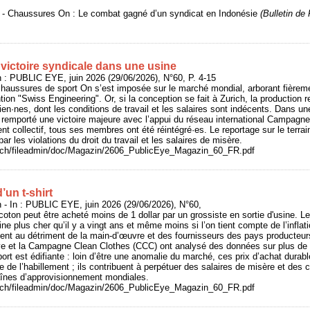
6 - Chaussures On : Le combat gagné d’un syndicat en Indonésie
(Bulletin d
victoire syndicale dans une usine
: PUBLIC EYE, juin 2026 (29/06/2026), N°60, P. 4-15
haussures de sport On s’est imposée sur le marché mondial, arborant fièreme
ion "Swiss Engineering". Or, si la conception se fait à Zurich, la production 
sien·nes, dont les conditions de travail et les salaires sont indécents. Dans u
 remporté une victoire majeure avec l’appui du réseau international Campagn
nt collectif, tous ses membres ont été réintégré·es. Le reportage sur le terrai
r les violations du droit du travail et les salaires de misère.
e.ch/fileadmin/doc/Magazin/2606_PublicEye_Magazin_60_FR.pdf
d’un t-shirt
- In : PUBLIC EYE, juin 2026 (29/06/2026), N°60,
 coton peut être acheté moins de 1 dollar par un grossiste en sortie d'usine. 
ine plus cher qu’il y a vingt ans et même moins si l’on tient compte de l’inflat
ement au détriment de la main-d’œuvre et des fournisseurs des pays producteu
e et la Campagne Clean Clothes (CCC) ont analysé des données sur plus de 
port est édifiante : loin d’être une anomalie du marché, ces prix d’achat dur
e de l’habillement ; ils contribuent à perpétuer des salaires de misère et des c
aînes d’approvisionnement mondiales.
e.ch/fileadmin/doc/Magazin/2606_PublicEye_Magazin_60_FR.pdf