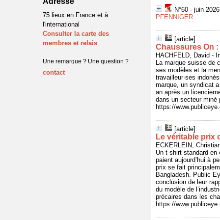
Adresse
N°60 - juin 202
75 lieux en France et à
PFENNIGER
l'international
Consulter la carte des
[article]
membres et relais
Chaussures On : 
HACHFELD, David - In 
Une remarque ? Une question ?
La marque suisse de c
ses modèles et la ment
contact
travailleur·ses indoné
marque, un syndicat a
an après un licencieme
dans un secteur miné pa
https://www.publicey
[article]
Le véritable prix 
ECKERLEIN, Christian 
Un t-shirt standard en
paient aujourd’hui à pe
prix se fait principal
Bangladesh. Public Ey
conclusion de leur rap
du modèle de l’industri
précaires dans les ch
https://www.publicey