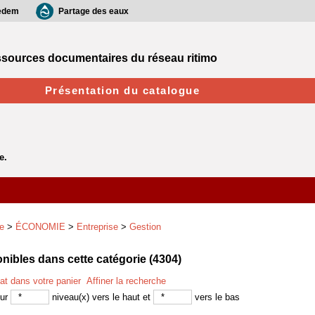
edem
Partage des eaux
sources documentaires du réseau ritimo
Présentation du catalogue
e
>
ÉCONOMIE
>
Entreprise
>
Gestion
ibles dans cette catégorie (
4304
)
tat dans votre panier
Affiner la recherche
sur
niveau(x) vers le haut et
vers le bas