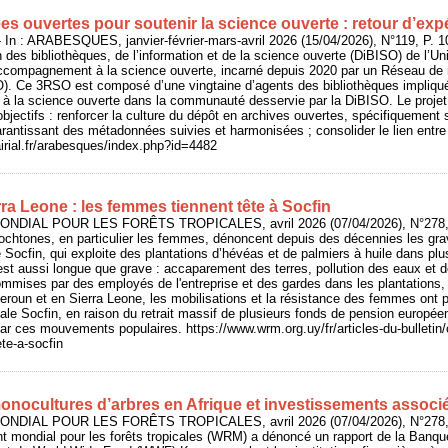
ées ouvertes pour soutenir la science ouverte : retour d’exp
 In : ARABESQUES, janvier-février-mars-avril 2026 (15/04/2026), N°119, P. 1
n des bibliothèques, de l’information et de la science ouverte (DiBISO) de l’Un
accompagnement à la science ouverte, incarné depuis 2020 par un Réseau de 
). Ce 3RSO est composé d’une vingtaine d’agents des bibliothèques impliqué
 à la science ouverte dans la communauté desservie par la DiBISO. Le projet
bjectifs : renforcer la culture du dépôt en archives ouvertes, spécifiquement 
rantissant des métadonnées suivies et harmonisées ; consolider le lien entre r
rairial.fr/arabesques/index.php?id=4482
a Leone : les femmes tiennent tête à Socfin
NDIAL POUR LES FORÊTS TROPICALES, avril 2026 (07/04/2026), N°278, 
htones, en particulier les femmes, dénoncent depuis des décennies les grav
le Socfin, qui exploite des plantations d’hévéas et de palmiers à huile dans plu
est aussi longue que grave : accaparement des terres, pollution des eaux et 
mmises par des employés de l'entreprise et des gardes dans les plantations, re
eroun et en Sierra Leone, les mobilisations et la résistance des femmes ont
nale Socfin, en raison du retrait massif de plusieurs fonds de pension europée
ar ces mouvements populaires. https://www.wrm.org.uy/fr/articles-du-bulletin/
te-a-socfin
nocultures d’arbres en Afrique et investissements associ
NDIAL POUR LES FORÊTS TROPICALES, avril 2026 (07/04/2026), N°278, 
 mondial pour les forêts tropicales (WRM) a dénoncé un rapport de la Banque