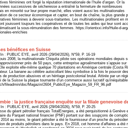
ves féminines ont forgé la réputation internationale de l’huile d’argan. Or la
s années successives de sécheresse a entraîné la fermeture de nombreuses
s en minorité sur leur propre marché, elles voient aussi les multinationales
sation de ce secteur économique et capter, en bout de chaîne, la plus grande pa
ratives féminines à devenir sous-traitantes. Les multinationales profitent e
t jouissent toujours les coopératives et de toutes les aides qui leur sont acc
ématisant la sous-rémunération des femmes. https://orientxxi.info/Huile-d-ar
ionales-enrichies
ses bénéfices en Suisse
 : PUBLIC EYE, avril 2026 (29/04/2026), N°59, P. 16-19
puis 2008, la multinationale Chiquita pilote ses opérations mondiales depuis s
pprovisionner près de 50 pays, cette entreprise agroalimentaire s’appuie sur
 Elle exploite elle-même quelque 70 plantations en Amérique centrale (Costa 
eur. La banane au célèbre autocollant bleu symbolise à la fois le pouvoir d
s de production abusives et un héritage postcolonial brutal. Attirée par un régi
ui de la Suisse la plaque tournante d’un commerce aussi lucratif qu'inéquitable
e.ch/fileadmin/doc/Magazin/2604_PublicEye_Magazin_59_FR_96.pdf
bie : la justice française enquête sur la filiale genevoise 
n : PUBLIC EYE, avril 2026 (29/04/2026), N°59, P. 20-25
isse du géant pétrolier français TotalEnergies, a été perquisitionné à Genève 
aire du Parquet national financier (PNF) portant sur des soupçons de corruptio
014 au moins, le géant pétrolier a été le fournisseur d’un proche du présiden
ion de produits pétroliers dans le pays. En 2018, cet homme d’affaires a été