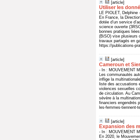
[article]
Utiliser les donn
LE PIOLET, Delphine -
En France, la Directio
dotée d’un service d’
science ouverte (3RSO
bonnes pratiques liées
(BiSO) vise plusieurs o
travaux partagés en ga
https://publications-p
[article]
Cameroun et Sierr
- In : MOUVEMENT MO
Les communautés autoc
inflige la multinationa
liste des accusations 
violences sexuelles co
de circulation. Au Cam
sévère à la multinatio
financiers engendrés p
les-femmes-tiennent-te
[article]
Expansion des mo
- In : MOUVEMENT MO
En 2020, le Mouvement