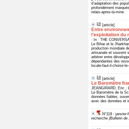
d’adaptation des popula
profondément marqués p
relais-apres-la-mine
[article]
Entre environneme
l’exploitation du
- In : THE CONVERSATI
Le Bihar et le Jharkha
production mondiale de
artisanale et souvent s
arbitrer entre dévelop
dépendantes des resso
locale-faut-il-choisir-
[article]
Le Baromètre fran
JEANGIRARD, Eric ; L'
Le Baromètre de la Sc
données fiables, ouver
avec des données et ind
N°119 - janvier-
recherche
(Bulletin 