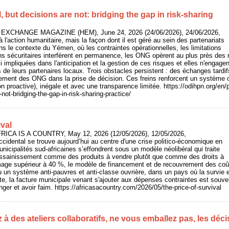
l, but decisions are not: bridging the gap in risk-sharing
 EXCHANGE MAGAZINE (HEM), June 24, 2026 (24/06/2026), 24/06/2026,
à l'action humanitaire, mais la façon dont il est géré au sein des partenariats
ans le contexte du Yémen, où les contraintes opérationnelles, les limitations
ns sécuritaires interfèrent en permanence, les ONG opèrent au plus près des r
i impliquées dans l'anticipation et la gestion de ces risques et elles n'engage
s de leurs partenaires locaux. Trois obstacles persistent : des échanges tardi
ottement des ONG dans la prise de décision. Ces freins renforcent un système 
n proactive), inégale et avec une transparence limitée. https://odihpn.org/en/p
-not-bridging-the-gap-in-risk-sharing-practice/
ival
AFRICA IS A COUNTRY, May 12, 2026 (12/05/2026), 12/05/2026,
occidental se trouve aujourd’hui au centre d'une crise politico-économique en
nicipalités sud-africaines s’effondrent sous un modèle néolibéral qui traite
t l’assainissement comme des produits à vendre plutôt que comme des droits à
mage supérieur à 40 %, le modèle de financement et de recouvrement des coû
un système anti-pauvres et anti-classe ouvrière, dans un pays où la survie e
te, la facture municipale venant s'ajouter aux dépenses contraintes est souven
er et avoir faim. https://africasacountry.com/2026/05/the-price-of-survival
z à des ateliers collaboratifs, ne vous emballez pas, les déc