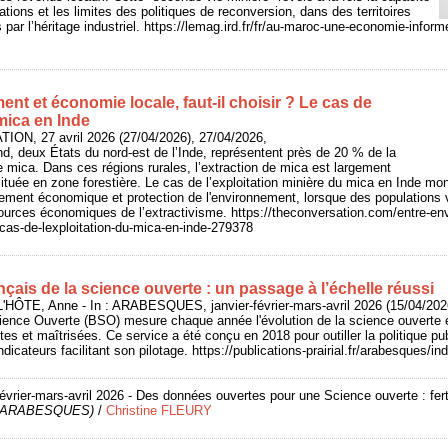
tions et les limites des politiques de reconversion, dans des territoires
ar l’héritage industriel. https://lemag.ird.fr/fr/au-maroc-une-economie-informe
nt et économie locale, faut‑il choisir ? Le cas de
 mica en Inde
ON, 27 avril 2026 (27/04/2026), 27/04/2026,
nd, deux États du nord-est de l’Inde, représentent près de 20 % de la
 mica. Dans ces régions rurales, l’extraction de mica est largement
ituée en zone forestière. Le cas de l’exploitation minière du mica en Inde mont
pement économique et protection de l'environnement, lorsque des populations 
urces économiques de l’extractivisme. https://theconversation.com/entre-en
le-cas-de-lexploitation-du-mica-en-inde-279378
çais de la science ouverte : un passage à l’échelle réussi
HÔTE, Anne - In : ARABESQUES, janvier-février-mars-avril 2026 (15/04/2026
ience Ouverte (BSO) mesure chaque année l'évolution de la science ouverte e
tes et maîtrisées. Ce service a été conçu en 2018 pour outiller la politique p
icateurs facilitant son pilotage. https://publications-prairial.fr/arabesques/
février-mars-avril 2026 - Des données ouvertes pour une Science ouverte : fert
de ARABESQUES)
/
Christine FLEURY