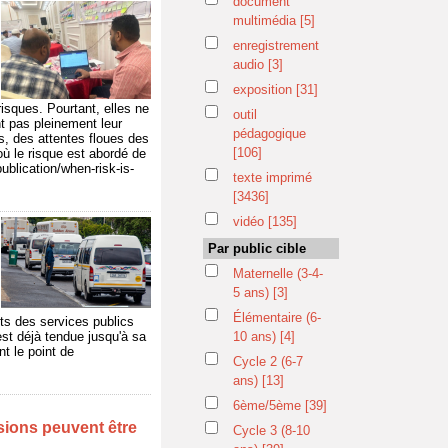
document
multimédia
[5]
enregistrement
audio
[3]
exposition
[31]
isques. Pourtant, elles ne
outil
nt pas pleinement leur
pédagogique
fs, des attentes floues des
[106]
où le risque est abordé de
ublication/when-risk-is-
texte imprimé
[3436]
vidéo
[135]
Par public cible
Maternelle (3-4-
5 ans)
[3]
Élémentaire (6-
ts des services publics
st déjà tendue jusqu'à sa
10 ans)
[4]
t le point de
Cycle 2 (6-7
ans)
[13]
6ème/5ème
[39]
isions peuvent être
Cycle 3 (8-10