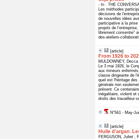
- In : THE CONVERSAT
Les méthodes participa
décisions de l'entrepr
de nouvelles idées avec
participative à la pris
projets de l’entrepris
librement consentie" a
des-ateliers-collabora
[article]
From 1926 to 202
MULDOWNEY, Decca - 
Le 3 mai 1926, le Cong
aux mineurs enfermés, 
classe dirigeante de l'
quel est l'héritage d
générale non seulemen
présent. Ce centenaire
inégalitaire, violent e
droits des travailleur·
N°561 - May-Jun
[article]
Huile d’argan. Le
FERGUSON, Juliet ; FA