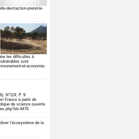
lle-dextraction-prend-le-
re les difficultés à
vulnérables sont
vironnement-et-economie-
), N°119, P. 9
n France à partir de
ublique de science ouverte
index.php?id=4476
iliser l’écosystème de la