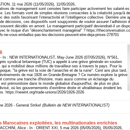
ION, 11 mai 2026 (11/05/2026), 11/05/2026,
tives de management sont censées faire participer activement les salarié·es 
ise. Les formats vont de simples réunions consacrées à la créativité jusqu'à 
 des outils favorisant l’interactivité et l’intelligence collective. Derrière une
e de décisions, ces dispositifs sont soupçonnés de vouloir assurer l’adhésion 
e, souvent décidés en amont. Le management participatif deviendrait-il un disp
vec le risque d'un "désenchantement managérial" ? https://theconversation.co
tifs-ne-vous-emballez-pas-les-decisions-peuvent-etre-deja-prises-278701
6
In : NEW INTERNATIONALIST, May-June 2026 (07/05/2026), N°561,
rès syndical britannique (TUC) a appelé à une grève générale en soutien
qui a mobilisé deux millions de travailleur·ses à travers le pays. Pour la
époque, "la grève est la voie de l’anarchie et de la ruine". Cent ans plus tard,
es événements de mai 1926 en Grande-Bretagne ? Ce numéro explore la grève
t comme une tranche d'histoire, mais aussi comme un éclairage du
 est prémonitoire dans le monde globalisé d'aujourd'hui, de plus en plus
t divisé, où les gouvernements d’extrême droite et ultralibéraux érodent les
ses. https://newint.org/trade-unions/2026/1926-2026
e 2026 - General Strike!
(Bulletin de NEW INTERNATIONALIST)
s Marocaines exploitées, les multinationales enrichies
CCHINI, Alice - In : ORIENT XXI, 5 mai 2026 (05/05/2026), 05/05/2026,