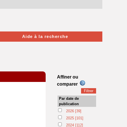
Aide à la recherche
Affiner ou
comparer
Par date de
publication
2026
[39]
2025
[101]
2024
[112]