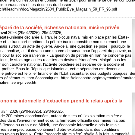
ancement du Hezbollah et condamné en 2024 pour avoir tenté de les contourner
 embarrassants et les dessous du dossier.
e.ch/fileadmin/doc/Magazin/2604_PublicEye_Magazin_59_FR_96.pdf
séparé de la société, richesse nationale, misère privée
vril 2026 (29/04/2026), 29/04/2026,
états-unienne déclarée à l'Iran, le blocus naval mis en place par les États-
e et le transport maritime du pétrole iranien constitue non seulement une
is surtout un acte de guerre. Au-delà, une question se pose : pourquoi le
t nationalisé, est-il devenu une source de survie pour l’appareil du pouvoir, au
al pour la société iranienne ? La question du pétrole en Iran ne concerne pas
ions, le stockage ou les recettes en devises étrangères. Malgré tous les
 son caractère national, l'activité pétrolière est séparée de la société et
ui profiter. Sous la République islamique, cette séparation est devenue
 le pétrole est le pilier financier de l’État sécuritaire, des budgets opaques, 
ers généraux militaro-économiques. https://alencontre.org/moyenorient/iran/ira
nale-misere-privee.html
nomie informelle d’extraction prend le relais après la
 avril 2026 (29/04/2026), 29/04/2026,
de 200 mines abandonnées, autant de sites où l’exploitation minière a
bles dans l'environnement et où la fermeture officielle des mines n’a pas
: à Jerada ou autour de Midelt, une économie informelle a pris le relais.
res semi-précieuses continuent d’être exploités dans des conditions
les revenus locaux. Cette "seconde vie minière" révèle à la fois la capacité