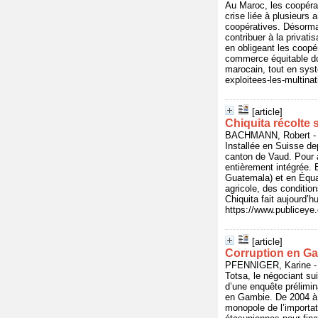
Au Maroc, les coopérati
crise liée à plusieur
coopératives. Désormai
contribuer à la privati
en obligeant les coopé
commerce équitable don
marocain, tout en syst
exploitees-les-multinat
[article]
Chiquita récolte 
BACHMANN, Robert - In
Installée en Suisse de
canton de Vaud. Pour a
entièrement intégrée.
Guatemala) et en Équat
agricole, des condition
Chiquita fait aujourd’h
https://www.publicey
[article]
Corruption en Gam
PFENNIGER, Karine - I
Totsa, le négociant su
d’une enquête prélimin
en Gambie. De 2004 à 2
monopole de l’importat