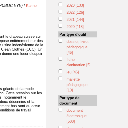
2023
[133]
e PUBLIC EYE)
/
Karine
2022
[126]
2021
[144]
2020
[118]
Par type d'outil
nt le drapeau suisse sur
repose entièrement sur des
dossier, livret
ne usine indonésienne de la
pédagogique
e Clean Clothes (CCC). Un
[46]
n donne une lueur d’espoir
fiche
d'animation
[5]
jeu
[46]
mallette
pédagogique
Les géants de la mode
[10]
ion. Cette pression sur les
rs, notamment le
Par type de
deux décennies et la
document
ablement bas sont au cœur
onditions de travail
document
électronique
[588]