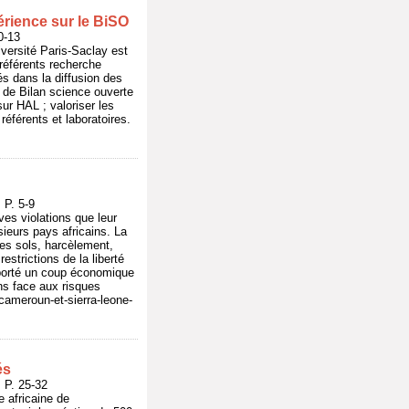
érience sur le BiSO
0-13
iversité Paris-Saclay est
référents recherche
s dans la diffusion des
 de Bilan science ouverte
sur HAL ; valoriser les
éférents et laboratoires.
P. 5-9
es violations que leur
sieurs pays africains. La
des sols, harcèlement,
strictions de la liberté
 porté un coup économique
ns face aux risques
cameroun-et-sierra-leone-
és
P. 25-32
 africaine de