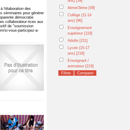
ans)
[39]
4ème/3ème
[49]
à l'élaboration des
des séminaires pour générer
Collège (11-14
 apparente démocratie
ans)
[96]
des collaborateur·rices aux
ositif de "soumission
Enseignement
m/si-vous-participez-a-
supérieur
[119]
Adulte
[211]
Lycée (15-17
ans)
[218]
Enseignant /
animateur
[219]