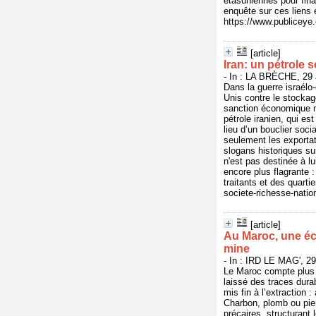
étasuniennes pour fin
enquête sur ces liens
https://www.publicey
[article]
Iran: un pétrole 
- In : LA BRÈCHE, 29 a
Dans la guerre israélo-
Unis contre le stockag
sanction économique ma
pétrole iranien, qui es
lieu d’un bouclier soci
seulement les exportat
slogans historiques sur
n'est pas destinée à l
encore plus flagrante :
traitants et des quarti
societe-richesse-natio
[article]
Au Maroc, une éco
mine
- In : IRD LE MAG', 29
Le Maroc compte plus 
laissé des traces dura
mis fin à l’extraction 
Charbon, plomb ou pier
précaires, structurant 