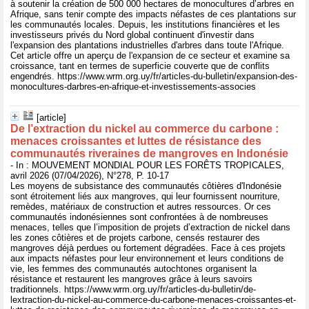
à soutenir la création de 500 000 hectares de monocultures d’arbres en
Afrique, sans tenir compte des impacts néfastes de ces plantations sur
les communautés locales. Depuis, les institutions financières et les
investisseurs privés du Nord global continuent d'investir dans
l'expansion des plantations industrielles d'arbres dans toute l'Afrique.
Cet article offre un aperçu de l'expansion de ce secteur et examine sa
croissance, tant en termes de superficie couverte que de conflits
engendrés. https://www.wrm.org.uy/fr/articles-du-bulletin/expansion-des-
monocultures-darbres-en-afrique-et-investissements-associes
[article]
De l’extraction du nickel au commerce du carbone :
menaces croissantes et luttes de résistance des
communautés riveraines de mangroves en Indonésie
- In : MOUVEMENT MONDIAL POUR LES FORÊTS TROPICALES,
avril 2026 (07/04/2026), N°278, P. 10-17
Les moyens de subsistance des communautés côtières d'Indonésie
sont étroitement liés aux mangroves, qui leur fournissent nourriture,
remèdes, matériaux de construction et autres ressources. Or ces
communautés indonésiennes sont confrontées à de nombreuses
menaces, telles que l’imposition de projets d’extraction de nickel dans
les zones côtières et de projets carbone, censés restaurer des
mangroves déjà perdues ou fortement dégradées. Face à ces projets
aux impacts néfastes pour leur environnement et leurs conditions de
vie, les femmes des communautés autochtones organisent la
résistance et restaurent les mangroves grâce à leurs savoirs
traditionnels. https://www.wrm.org.uy/fr/articles-du-bulletin/de-
lextraction-du-nickel-au-commerce-du-carbone-menaces-croissantes-et-