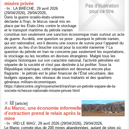
misère privée
- In : LA BRÈCHE, 29 avril 2026
(29/04/2026), 29/04/2026,
Dans la guerre israélo-états-unienne
déclarée à l'Iran, le blocus naval mis en
place par les États-Unis contre le stockage
et le transport maritime du pétrole iranien
constitue non seulement une sanction économique mais surtout un acte
de guerre. Au-delà, une question se pose : pourquoi le pétrole iranien,
qui est nationalisé, est-il devenu une source de survie pour l’appareil du
pouvoir, au lieu d’un bouclier social pour la société iranienne ? La
question du pétrole en Iran ne concerne pas seulement les exportations,
le stockage ou les recettes en devises étrangères. Malgré tous les
slogans historiques sur son caractère national, l'activité pétrolière est
séparée de la société et n'est pas destinée à lui profiter. Sous la
République islamique, cette séparation est devenue encore plus
flagrante : le pétrole est le pilier financier de l’État sécuritaire, des
budgets opaques, des réseaux de sous-traitants et des quartiers
généraux militaro-économiques.
https://alencontre.org/moyenorient/iran/iran-un-petrole-separe-de-la-
societe-richesse-nationale-misere-privee.html
[article]
Au Maroc, une économie informelle
d’extraction prend le relais après la
mine
- In : IRD LE MAG', 29 avril 2026 (29/04/2026), 29/04/2026,
Le Maroc compte plus de 200 mines abandonnées, autant de sites où