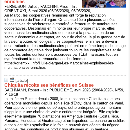
enrichies
FERGUSON, Juliet ; FACCHINI, Alice - In :
ORIENT XXI, 5 mai 2026 (05/05/2026), 05/05/2026,
Au Maroc, les coopératives féminines ont forgé la réputation
internationale de l’huile d’argan. Or la crise liée à plusieurs années
successives de sécheresse a entraîné la fermeture de nombreuses
coopératives. Désormais en minorité sur leur propre marché, elles
voient aussi les multinationales contribuer à la privatisation de ce
secteur économique et capter, en bout de chaîne, la plus grande part de
la valeur ajoutée, en obligeant les coopératives féminines à devenir
sous-traitantes. Les multinationales profitent en même temps de l’image
de commerce équitable dont jouissent toujours les coopératives et de
toutes les aides qui leur sont accordées par l'État marocain, tout en
systématisant la sous-rémunération des femmes.
https://orientxxi.info/Huile-d-argan-Les-Marocaines-exploitees-les-
multinationales-enrichies
[article]
Chiquita récolte ses bénéfices en Suisse
BACHMANN, Robert - In : PUBLIC EYE, avril 2026 (29/04/2026), N°59,
P. 16-19
Installée en Suisse depuis 2008, la multinationale Chiquita pilote ses
opérations mondiales depuis son siège d’Etoy, dans le canton de Vaud.
Pour approvisionner près de 50 pays, cette entreprise agroalimentaire
s’appuie sur une chaîne de valeur entièrement intégrée. Elle exploite
elle-même quelque 70 plantations en Amérique centrale (Costa Rica,
Panama, Honduras et Guatemala) et en Équateur. La banane au célèbre
autocollant bleu symbolise à la fois le pouvoir des géants du négoce
agricole, des conditions de production abusives et un héritage