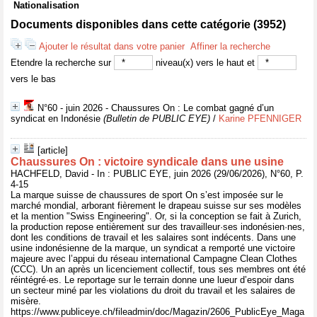
Nationalisation
Documents disponibles dans cette catégorie (
3952
)
Ajouter le résultat dans votre panier
Affiner la recherche
Etendre la recherche sur
niveau(x) vers le haut et
vers le bas
N°60 - juin 2026 - Chaussures On : Le combat gagné d’un
syndicat en Indonésie
(Bulletin de PUBLIC EYE)
/
Karine PFENNIGER
[article]
Chaussures On : victoire syndicale dans une usine
HACHFELD, David - In : PUBLIC EYE, juin 2026 (29/06/2026), N°60, P.
4-15
La marque suisse de chaussures de sport On s’est imposée sur le
marché mondial, arborant fièrement le drapeau suisse sur ses modèles
et la mention "Swiss Engineering". Or, si la conception se fait à Zurich,
la production repose entièrement sur des travailleur·ses indonésien·nes,
dont les conditions de travail et les salaires sont indécents. Dans une
usine indonésienne de la marque, un syndicat a remporté une victoire
majeure avec l’appui du réseau international Campagne Clean Clothes
(CCC). Un an après un licenciement collectif, tous ses membres ont été
réintégré·es. Le reportage sur le terrain donne une lueur d’espoir dans
un secteur miné par les violations du droit du travail et les salaires de
misère.
https://www.publiceye.ch/fileadmin/doc/Magazin/2606_PublicEye_Maga