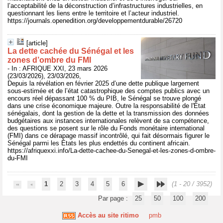
l’acceptabilité de la déconstruction d’infrastructures industrielles, en
questionnant les liens entre le territoire et l’acteur industriel.
https://journals.openedition.org/developpementdurable/26720
[article]
La dette cachée du Sénégal et les
zones d’ombre du FMI
- In : AFRIQUE XXI, 23 mars 2026
(23/03/2026), 23/03/2026,
Depuis la révélation en février 2025 d’une dette publique largement
sous‑estimée et de l’état catastrophique des comptes publics avec un
encours réel dépassant 100 % du PIB, le Sénégal se trouve plongé
dans une crise économique majeure. Outre la responsabilité de l'État
sénégalais, dont la gestion de la dette et la transmission des données
budgétaires aux instances internationales relèvent de sa compétence,
des questions se posent sur le rôle du Fonds monétaire international
(FMI) dans ce dérapage massif incontrôlé, qui fait désormais figurer le
Sénégal parmi les États les plus endettés du continent africain.
https://afriquexxi.info/La-dette-cachee-du-Senegal-et-les-zones-d-ombre-
du-FMI
1
2
3
4
5
6
(1 - 20 / 3952)
Par page :
25
50
100
200
Accès au site ritimo
pmb