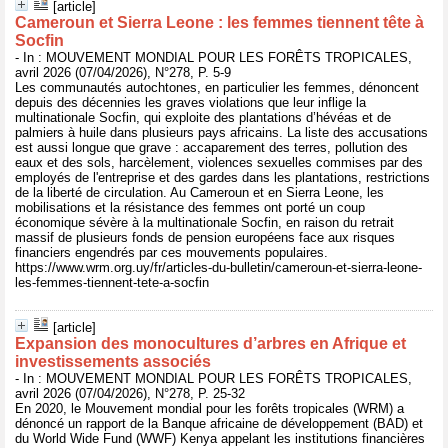
[article]
Cameroun et Sierra Leone : les femmes tiennent tête à
Socfin
- In : MOUVEMENT MONDIAL POUR LES FORÊTS TROPICALES,
avril 2026 (07/04/2026), N°278, P. 5-9
Les communautés autochtones, en particulier les femmes, dénoncent
depuis des décennies les graves violations que leur inflige la
multinationale Socfin, qui exploite des plantations d’hévéas et de
palmiers à huile dans plusieurs pays africains. La liste des accusations
est aussi longue que grave : accaparement des terres, pollution des
eaux et des sols, harcèlement, violences sexuelles commises par des
employés de l'entreprise et des gardes dans les plantations, restrictions
de la liberté de circulation. Au Cameroun et en Sierra Leone, les
mobilisations et la résistance des femmes ont porté un coup
économique sévère à la multinationale Socfin, en raison du retrait
massif de plusieurs fonds de pension européens face aux risques
financiers engendrés par ces mouvements populaires.
https://www.wrm.org.uy/fr/articles-du-bulletin/cameroun-et-sierra-leone-
les-femmes-tiennent-tete-a-socfin
[article]
Expansion des monocultures d’arbres en Afrique et
investissements associés
- In : MOUVEMENT MONDIAL POUR LES FORÊTS TROPICALES,
avril 2026 (07/04/2026), N°278, P. 25-32
En 2020, le Mouvement mondial pour les forêts tropicales (WRM) a
dénoncé un rapport de la Banque africaine de développement (BAD) et
du World Wide Fund (WWF) Kenya appelant les institutions financières