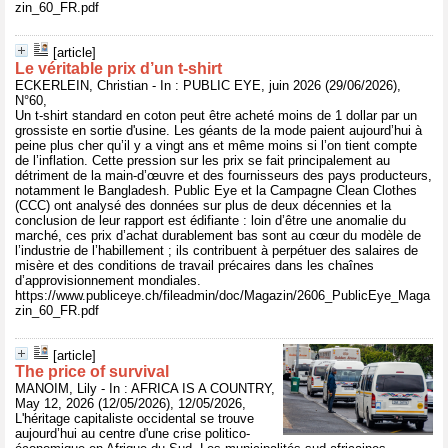
zin_60_FR.pdf
[article]
Le véritable prix d’un t-shirt
ECKERLEIN, Christian - In : PUBLIC EYE, juin 2026 (29/06/2026),
N°60,
Un t-shirt standard en coton peut être acheté moins de 1 dollar par un
grossiste en sortie d'usine. Les géants de la mode paient aujourd’hui à
peine plus cher qu’il y a vingt ans et même moins si l’on tient compte
de l’inflation. Cette pression sur les prix se fait principalement au
détriment de la main-d’œuvre et des fournisseurs des pays producteurs,
notamment le Bangladesh. Public Eye et la Campagne Clean Clothes
(CCC) ont analysé des données sur plus de deux décennies et la
conclusion de leur rapport est édifiante : loin d’être une anomalie du
marché, ces prix d’achat durablement bas sont au cœur du modèle de
l’industrie de l’habillement ; ils contribuent à perpétuer des salaires de
misère et des conditions de travail précaires dans les chaînes
d’approvisionnement mondiales.
https://www.publiceye.ch/fileadmin/doc/Magazin/2606_PublicEye_Maga
zin_60_FR.pdf
[article]
The price of survival
MANOIM, Lily - In : AFRICA IS A COUNTRY,
May 12, 2026 (12/05/2026), 12/05/2026,
L'héritage capitaliste occidental se trouve
aujourd’hui au centre d'une crise politico-