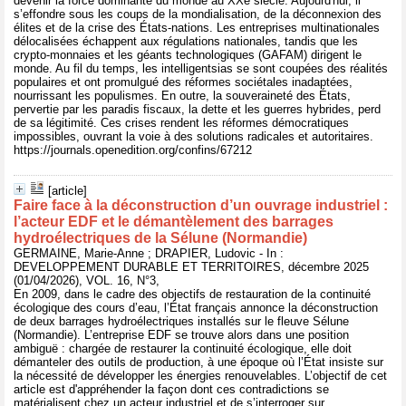
devenir la force dominante du monde au XXe siècle. Aujourd'hui, il
s’effondre sous les coups de la mondialisation, de la déconnexion des
élites et de la crise des États-nations. Les entreprises multinationales
délocalisées échappent aux régulations nationales, tandis que les
crypto-monnaies et les géants technologiques (GAFAM) dirigent le
monde. Au fil du temps, les intelligentsias se sont coupées des réalités
populaires et ont promulgué des réformes sociétales inadaptées,
nourrissant les populismes. En outre, la souveraineté des États,
pervertie par les paradis fiscaux, la dette et les guerres hybrides, perd
de sa légitimité. Ces crises rendent les réformes démocratiques
impossibles, ouvrant la voie à des solutions radicales et autoritaires.
https://journals.openedition.org/confins/67212
[article]
Faire face à la déconstruction d’un ouvrage industriel :
l’acteur EDF et le démantèlement des barrages
hydroélectriques de la Sélune (Normandie)
GERMAINE, Marie-Anne ; DRAPIER, Ludovic - In :
DEVELOPPEMENT DURABLE ET TERRITOIRES, décembre 2025
(01/04/2026), VOL. 16, N°3,
En 2009, dans le cadre des objectifs de restauration de la continuité
écologique des cours d’eau, l’État français annonce la déconstruction
de deux barrages hydroélectriques installés sur le fleuve Sélune
(Normandie). L’entreprise EDF se trouve alors dans une position
ambiguë : chargée de restaurer la continuité écologique, elle doit
démanteler des outils de production, à une époque où l’État insiste sur
la nécessité de développer les énergies renouvelables. L’objectif de cet
article est d'appréhender la façon dont ces contradictions se
matérialisent chez un acteur industriel et de s’interroger sur