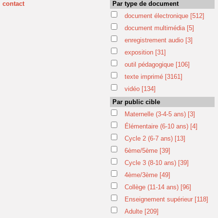
contact
Par type de document
document électronique
[512]
document multimédia
[5]
enregistrement audio
[3]
exposition
[31]
outil pédagogique
[106]
texte imprimé
[3161]
vidéo
[134]
Par public cible
Maternelle (3-4-5 ans)
[3]
Élémentaire (6-10 ans)
[4]
Cycle 2 (6-7 ans)
[13]
6ème/5ème
[39]
Cycle 3 (8-10 ans)
[39]
4ème/3ème
[49]
Collège (11-14 ans)
[96]
Enseignement supérieur
[118]
Adulte
[209]