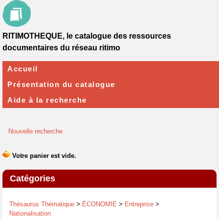
RITIMOTHEQUE, le catalogue des ressources
documentaires du réseau ritimo
Accueil
Présentation du catalogue
Aide à la recherche
Nouvelle recherche
Catégories
Thésaurus Thématique
>
ÉCONOMIE
>
Entreprise
>
Nationalisation