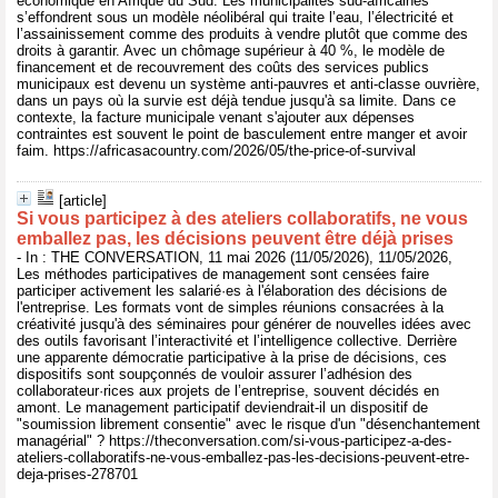
économique en Afrique du Sud. Les municipalités sud-africaines
s’effondrent sous un modèle néolibéral qui traite l’eau, l’électricité et
l’assainissement comme des produits à vendre plutôt que comme des
droits à garantir. Avec un chômage supérieur à 40 %, le modèle de
financement et de recouvrement des coûts des services publics
municipaux est devenu un système anti-pauvres et anti-classe ouvrière,
dans un pays où la survie est déjà tendue jusqu'à sa limite. Dans ce
contexte, la facture municipale venant s'ajouter aux dépenses
contraintes est souvent le point de basculement entre manger et avoir
faim. https://africasacountry.com/2026/05/the-price-of-survival
[article]
Si vous participez à des ateliers collaboratifs, ne vous
emballez pas, les décisions peuvent être déjà prises
- In : THE CONVERSATION, 11 mai 2026 (11/05/2026), 11/05/2026,
Les méthodes participatives de management sont censées faire
participer activement les salarié·es à l'élaboration des décisions de
l'entreprise. Les formats vont de simples réunions consacrées à la
créativité jusqu'à des séminaires pour générer de nouvelles idées avec
des outils favorisant l’interactivité et l’intelligence collective. Derrière
une apparente démocratie participative à la prise de décisions, ces
dispositifs sont soupçonnés de vouloir assurer l’adhésion des
collaborateur·rices aux projets de l’entreprise, souvent décidés en
amont. Le management participatif deviendrait-il un dispositif de
"soumission librement consentie" avec le risque d'un "désenchantement
managérial" ? https://theconversation.com/si-vous-participez-a-des-
ateliers-collaboratifs-ne-vous-emballez-pas-les-decisions-peuvent-etre-
deja-prises-278701