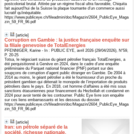
postcolonial brutal. Attirée par un régime fiscal ultra favorable, Chiquita
fait aujourd’hui de la Suisse la plaque tournante d’un commerce aussi
lucratif qu'inéquitable.
https://www.publiceye.ch/fileadmin/doc/Magazin/2604_PublicEye_Maga
zin_59_FR_96.pdf
[article]
Corruption en Gambie : la justice française enquête sur
la filiale genevoise de TotalEnergies
PFENNIGER, Karine - In : PUBLIC EYE, avril 2026 (29/04/2026), N°59,
P. 20-25
Totsa, le négociant suisse du géant pétrolier français TotalEnergies, a
été perquisitionné à Genève en 2024, dans le cadre d’une enquête
préliminaire du Parquet national financier (PNF) portant sur des
soupçons de corruption d’agent public étranger en Gambie. De 2004 à
2014 au moins, le géant pétrolier a été le fournisseur d’un proche du
président gambien qui détenait le monopole de l’importation de produits
pétroliers dans le pays. En 2018, cet homme d’affaires a été mis sous
sanctions étasuniennes pour financement du Hezbollah et condamné en
2024 pour avoir tenté de les contourner. Public Eye livre son enquête
sur ces liens embarrassants et les dessous du dossier.
https://www.publiceye.ch/fileadmin/doc/Magazin/2604_PublicEye_Maga
zin_59_FR_96.pdf
[article]
Iran: un pétrole séparé de la
société, richesse nationale,