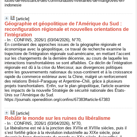
luttes-de-resistance-des-communautes-riveraines-de-mangroves-en-
indonesie
[article]
Géographie et géopolitique de l'Amérique du Sud :
reconfiguration régionale et nouvelles orientations de
l'intégration
- In : CONFINS, 2026/1 (03/04/2026), N°70,
En combinant des approches issues de la géographie régionale et
économique avec la géopolitique, ce travail de recherche examine la
trajectoire de l'intégration régionale sud-américaine, en mettant l’accent
sur les changements de la dernière décennie, au cours de laquelle les
interactions transfrontalières se sont affaiblies. Ce déclin de l’intégration
régionale est dû à la crise du Mercosur, aux divergences politiques
entre les gouvernements nationaux du sous-continent et à la croissance
rapide du commerce extérieur avec la Chine, malgré un renforcement
des relations Brésil–Paraguay et Argentine–Chili, grâce à plusieurs
projets transfrontaliers. Enfin, sur le plan géopolitique, l'article examine
les impacts de la nouvelle Stratégie de sécurité nationale des États-
Unis sur l’Amérique du Sud.
https://journals.openedition.org/confins/67383#article-67383
[article]
Rebâtir le monde sur les ruines du libéralisme
- In : CONFINS, 2026/1 (03/04/2026), N°70,
Le libéralisme est né à la jonction des XVIIe et XVIIIe siècles, puis il
s’est fortifié grâce à la révolution industrielle au XIXe siècle, pour