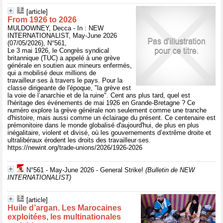
[article]
From 1926 to 2026
MULDOWNEY, Decca - In : NEW
INTERNATIONALIST, May-June 2026
(07/05/2026), N°561,
Le 3 mai 1926, le Congrès syndical
britannique (TUC) a appelé à une grève
générale en soutien aux mineurs enfermés,
qui a mobilisé deux millions de
travailleur·ses à travers le pays. Pour la
classe dirigeante de l'époque, "la grève est
la voie de l’anarchie et de la ruine". Cent ans plus tard, quel est
l'héritage des événements de mai 1926 en Grande-Bretagne ? Ce
numéro explore la grève générale non seulement comme une tranche
d'histoire, mais aussi comme un éclairage du présent. Ce centenaire est
prémonitoire dans le monde globalisé d'aujourd'hui, de plus en plus
inégalitaire, violent et divisé, où les gouvernements d’extrême droite et
ultralibéraux érodent les droits des travailleur·ses.
https://newint.org/trade-unions/2026/1926-2026
N°561 - May-June 2026 - General Strike!
(Bulletin de NEW
INTERNATIONALIST)
[article]
Huile d’argan. Les Marocaines
exploitées, les multinationales