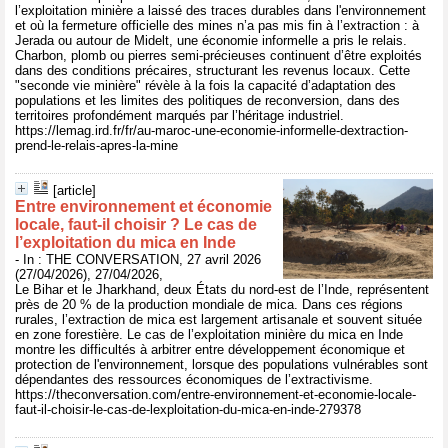
l’exploitation minière a laissé des traces durables dans l'environnement
et où la fermeture officielle des mines n’a pas mis fin à l’extraction : à
Jerada ou autour de Midelt, une économie informelle a pris le relais.
Charbon, plomb ou pierres semi-précieuses continuent d’être exploités
dans des conditions précaires, structurant les revenus locaux. Cette
"seconde vie minière" révèle à la fois la capacité d’adaptation des
populations et les limites des politiques de reconversion, dans des
territoires profondément marqués par l’héritage industriel.
https://lemag.ird.fr/fr/au-maroc-une-economie-informelle-dextraction-
prend-le-relais-apres-la-mine
[article]
Entre environnement et économie
locale, faut‑il choisir ? Le cas de
l’exploitation du mica en Inde
- In : THE CONVERSATION, 27 avril 2026
(27/04/2026), 27/04/2026,
Le Bihar et le Jharkhand, deux États du nord-est de l’Inde, représentent
près de 20 % de la production mondiale de mica. Dans ces régions
rurales, l’extraction de mica est largement artisanale et souvent située
en zone forestière. Le cas de l’exploitation minière du mica en Inde
montre les difficultés à arbitrer entre développement économique et
protection de l'environnement, lorsque des populations vulnérables sont
dépendantes des ressources économiques de l’extractivisme.
https://theconversation.com/entre-environnement-et-economie-locale-
faut-il-choisir-le-cas-de-lexploitation-du-mica-en-inde-279378