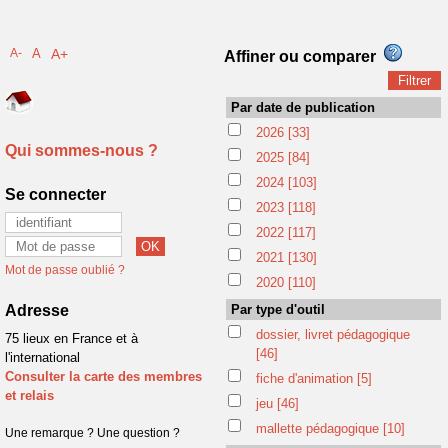
A-
A
A+
Affiner ou comparer
Par date de publication
2026
[33]
Qui sommes-nous ?
2025
[84]
2024
[103]
Se connecter
2023
[118]
2022
[117]
2021
[130]
Mot de passe oublié ?
2020
[110]
Adresse
Par type d'outil
dossier, livret pédagogique
75 lieux en France et à
[46]
l'international
Consulter la carte des membres
fiche d'animation
[5]
et relais
jeu
[46]
mallette pédagogique
[10]
Une remarque ? Une question ?