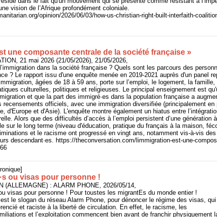
n réside dans le fait qu'un mouvement qui se présente comme résistant à l’impé
une vision de l’Afrique profondément coloniale.
itarian.org/opinion/2026/06/03/how-us-christian-right-built-interfaith-coalition
st une composante centrale de la société française »
ION, 21 mai 2026 (21/05/2026), 21/05/2026,
 l’immigration dans la société française ? Quels sont les parcours des person
ce ? Le rapport issu d'une enquête menée en 2019-2021 auprès d'un panel rep
mmigration, âgées de 18 à 59 ans, porte sur l’emploi, le logement, la famille, 
atiques culturelles, politiques et religieuses. Le principal enseignement est qu
immigration et que la part des immigré·es dans la population française a augme
s recensements officiels, avec une immigration diversifiée (principalement e
e, d'Europe et d'Asie). L'enquête montre également un hiatus entre l’intégrat
urelle. Alors que des difficultés d’accès à l’emploi persistent d’une génération 
ale sur le long terme (niveau d'éducation, pratique du français à la maison, fé
iminations et le racisme ont progressé en vingt ans, notamment vis-à-vis des
urs descendant·es. https://theconversation.com/limmigration-est-une-composa
466
ronique]
·s ou visas pour personne !
IN (ALLEMAGNE) : ALARM PHONE, 2026/05/14,
ou visas pour personne ! Pour toustes les migrantEs du monde entier !
est le slogan du réseau Alarm Phone, pour dénoncer le régime des visas, qui
encié et raciste à la liberté de circulation. En effet, le racisme, les
miliations et l’exploitation commencent bien avant de franchir physiquement la f