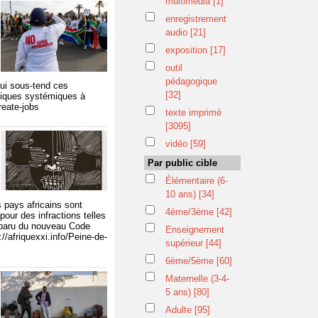
multimédia
[1]
enregistrement
audio
[21]
exposition
[17]
outil
pédagogique
qui sous-tend ces
[32]
omiques systémiques à
reate-jobs
texte imprimé
[3095]
vidéo
[59]
Par public cible
Élémentaire (6-
10 ans)
[34]
 pays africains sont
4ème/3ème
[42]
our des infractions telles
isparu du nouveau Code
Enseignement
//afriquexxi.info/Peine-de-
supérieur
[44]
6ème/5ème
[60]
Maternelle (3-4-
5 ans)
[80]
Adulte
[95]