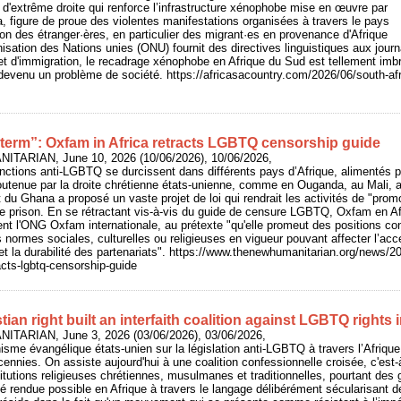
e d'extrême droite qui renforce l’infrastructure xénophobe mise en œuvre par
 figure de proue des violentes manifestations organisées à travers le pays
ion des étranger·ères, en particulier des migrant·es en provenance d'Afrique
nisation des Nations unies (ONU) fournit des directives linguistiques aux journ
et d'immigration, le recadrage xénophobe en Afrique du Sud est tellement imbr
st devenu un problème de société. https://africasacountry.com/2026/06/south-afr
 term”: Oxfam in Africa retracts LGBTQ censorship guide
ITARIAN, June 10, 2026 (10/06/2026), 10/06/2026,
sanctions anti-LGBTQ se durcissent dans différents pays d’Afrique, alimentés p
soutenue par la droite chrétienne états-unienne, comme en Ouganda, au Mali, 
du Ghana a proposé un vaste projet de loi qui rendrait les activités de "pro
de prison. En se rétractant vis-à-vis du guide de censure LGBTQ, Oxfam en Af
ent l'ONG Oxfam internationale, au prétexte "qu'elle promeut des positions 
 normes sociales, culturelles ou religieuses en vigueur pouvant affecter l’a
 la durabilité des partenariats". https://www.thenewhumanitarian.org/news/2
acts-lgbtq-censorship-guide
ian right built an interfaith coalition against LGBTQ rights i
ITARIAN, June 3, 2026 (03/06/2026), 03/06/2026,
nisme évangélique états-unien sur la législation anti-LGBTQ à travers l’Afriqu
ennies. On assiste aujourd'hui à une coalition confessionnelle croisée, c'est-à
stitutions religieuses chrétiennes, musulmanes et traditionnelles, pourtant des
té rendue possible en Afrique à travers le langage délibérément sécularisant de