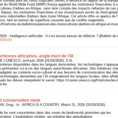
 mondial pour les forêts tropicales (WRM) a dénoncé un rapport de la Banque
t du World Wide Fund (WWF) Kenya appelant les institutions financières à so
ltures d’arbres en Afrique, sans tenir compte des impacts néfastes de ces p
epuis, les institutions financières et les investisseurs privés du Nord global 
ions industrielles d'arbres dans toute l'Afrique. Cet article offre un aperçu de
ce, tant en termes de superficie couverte que de conflits engendrés.
/fr/articles-du-bulletin/expansion-des-monocultures-darbres-en-afrique-et-in
 2026 - Intelligence artificielle : A-t-on encore besoin de réfléchir ?
(Bulletin d
BARDON
htones africaines, angle mort de l’IA
 L'UNESCO, avril-juin 2026 (01/04/2026), S.N.,
ntenus disponibles dans les langues dominantes, les technologies s’appuyant 
peu pertinentes vis-à-vis des langues autochtones africaines. Des initiatives voi
 adaptés au contexte socio-culturel et aux besoins de communication des élè
technologies alimentées par l’IA marginalisent les langues locales, elles affai
uels les élèves interprètent le savoir. https://courier.unesco.org/fr/articles/le
e-lia
d conservation meet
N, Greg - In : AFRICA IS A COUNTRY, March 31, 2026 (31/03/2026),
e fer sont concentrées dans des zones de biodiversité priorisées par les
vation. L'exploitation minière, qui entraîne des perturbations