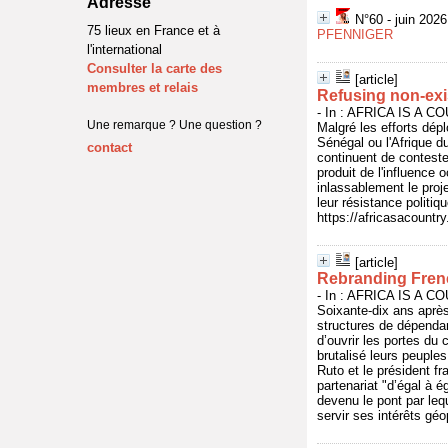
Adresse
N°60 - juin 202
75 lieux en France et à
PFENNIGER
l'international
Consulter la carte des
[article]
membres et relais
Refusing non-ex
- In : AFRICA IS A CO
Une remarque ? Une question ?
Malgré les efforts dép
Sénégal ou l'Afrique du
contact
continuent de contester
produit de l'influence
inlassablement le proje
leur résistance politiqu
https://africasacountr
[article]
Rebranding Fren
- In : AFRICA IS A CO
Soixante-dix ans après
structures de dépenda
d’ouvrir les portes du
brutalisé leurs peuple
Ruto et le président 
partenariat "d’égal à 
devenu le pont par lequ
servir ses intérêts gé