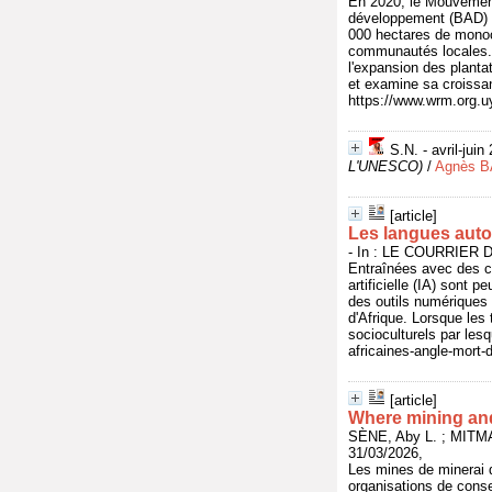
En 2020, le Mouvement
développement (BAD) e
000 hectares de monocu
communautés locales. D
l'expansion des plantat
et examine sa croissan
https://www.wrm.org.uy
S.N. - avril-juin
L'UNESCO)
/
Agnès 
[article]
Les langues autoc
- In : LE COURRIER DE
Entraînées avec des co
artificielle (IA) sont 
des outils numériques
d'Afrique. Lorsque les 
socioculturels par lesq
africaines-angle-mort-d
[article]
Where mining an
SÈNE, Aby L. ; MITMA
31/03/2026,
Les mines de minerai d
organisations de conser