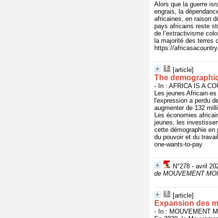
Alors que la guerre is
engrais, la dépendanc
africaines, en raison 
pays africains reste st
de l’extractivisme colo
la majorité des terres 
https://africasacountr
[article]
The demographic
- In : AFRICA IS A CO
Les jeunes Africain·es
l'expression a perdu de
augmenter de 132 milli
Les économies africain
jeunes, les investisse
cette démographie en p
du pouvoir et du trava
one-wants-to-pay
N°278 - avril 20
de MOUVEMENT MON
[article]
Expansion des mo
- In : MOUVEMENT MO