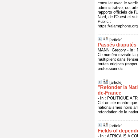
consulat avec le verdi
administrative, cet ar
rapports officiels de l
Nord, de l'Ouest et su
Public :
https://alarmphone.o
[article]
Passés disputés
MANN, Gregory - In :
Ce numéro revisite la 
multiplient dans l'ense
toutes origines (rappeu
professionnels.
[article]
"Refonder la Nati
de-France
- In : POLITIQUE AFRI
Cet article montre qu
nationalismes noirs am
refondation de la nati
[article]
Fields of depen
- In : AFRICA IS A CO