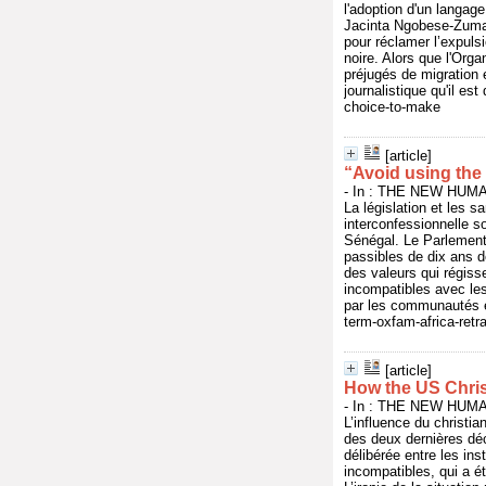
l'adoption d'un langag
Jacinta Ngobese-Zuma,
pour réclamer l’expuls
noire. Alors que l'Orga
préjugés de migration 
journalistique qu'il e
choice-to-make
[article]
“Avoid using the
- In : THE NEW HUMAN
La législation et les 
interconfessionnelle 
Sénégal. Le Parlement 
passibles de dix ans 
des valeurs qui régiss
incompatibles avec les
par les communautés et
term-oxfam-africa-retr
[article]
How the US Christ
- In : THE NEW HUMAN
L’influence du christia
des deux dernières déc
délibérée entre les in
incompatibles, qui a é