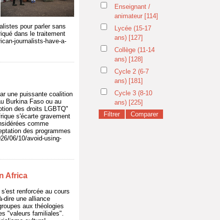
Enseignant /
animateur
[114]
alistes pour parler sans
Lycée (15-17
iqué dans le traitement
ans)
[127]
ican-journalists-have-a-
Collège (11-14
ans)
[128]
Cycle 2 (6-7
ans)
[181]
Cycle 3 (8-10
ar une puissante coalition
au Burkina Faso ou au
ans)
[225]
motion des droits LGBTQ"
rique s'écarte gravement
considérées comme
cceptation des programmes
026/06/10/avoid-using-
n Africa
e s'est renforcée au cours
-dire une alliance
 groupes aux théologies
s "valeurs familiales".