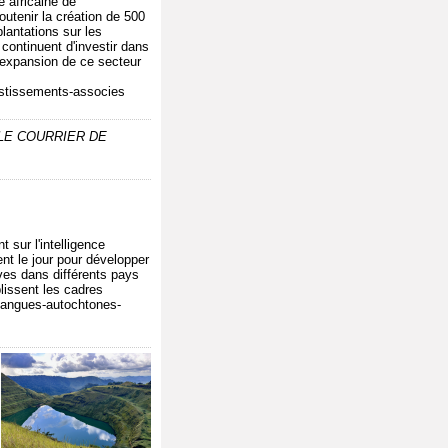
 africaine de
utenir la création de 500
lantations sur les
continuent d'investir dans
 l'expansion de ce secteur
vestissements-associes
e LE COURRIER DE
sur l'intelligence
ent le jour pour développer
ves dans différents pays
blissent les cadres
s-langues-autochtones-