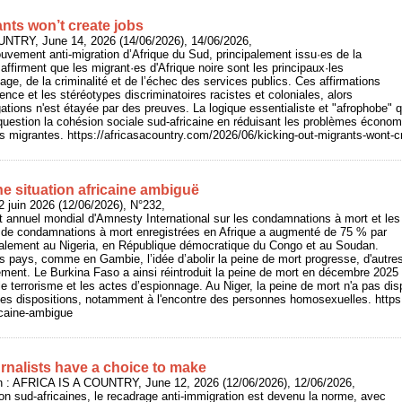
nts won’t create jobs
UNTRY, June 14, 2026 (14/06/2026), 14/06/2026,
uvement anti-migration d’Afrique du Sud, principalement issu·es de la
firment que les migrant·es d'Afrique noire sont les principaux·les
e, de la criminalité et de l’échec des services publics. Ces affirmations
olence et les stéréotypes discriminatoires racistes et coloniales, alors
ations n'est étayée par des preuves. La logique essentialiste et "afrophobe" 
 question la cohésion sociale sud-africaine en réduisant les problèmes écon
es migrantes. https://africasacountry.com/2026/06/kicking-out-migrants-wont-c
e situation africaine ambiguë
 juin 2026 (12/06/2026), N°232,
rt annuel mondial d'Amnesty International sur les condamnations à mort et les
 de condamnations à mort enregistrées en Afrique a augmenté de 75 % par
ipalement au Nigeria, en République démocratique du Congo et au Soudan.
s pays, comme en Gambie, l’idée d’abolir la peine de mort progresse, d'autres
sement. Le Burkina Faso a ainsi réintroduit la peine de mort en décembre 2025 p
 le terrorisme et les actes d’espionnage. Au Niger, la peine de mort n'a pas d
ines dispositions, notamment à l'encontre des personnes homosexuelles. https:
icaine-ambigue
rnalists have a choice to make
 : AFRICA IS A COUNTRY, June 12, 2026 (12/06/2026), 12/06/2026,
sion sud-africaines, le recadrage anti-immigration est devenu la norme, avec