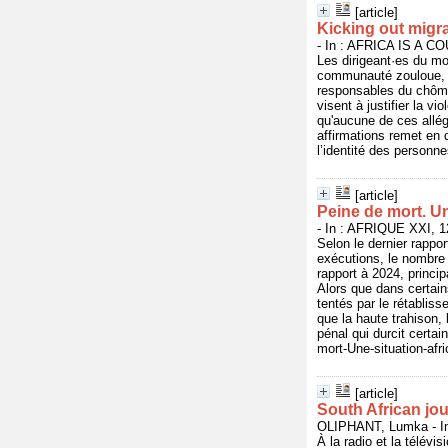
[article]
Kicking out migra
- In : AFRICA IS A CO
Les dirigeant·es du mo
communauté zouloue, af
responsables du chômag
visent à justifier la vi
qu'aucune de ces allég
affirmations remet en
l’identité des personn
[article]
Peine de mort. Un
- In : AFRIQUE XXI, 12
Selon le dernier rappo
exécutions, le nombre
rapport à 2024, princ
Alors que dans certain
tentés par le rétablis
que la haute trahison,
pénal qui durcit certa
mort-Une-situation-afr
[article]
South African jou
OLIPHANT, Lumka - In
À la radio et la télévi