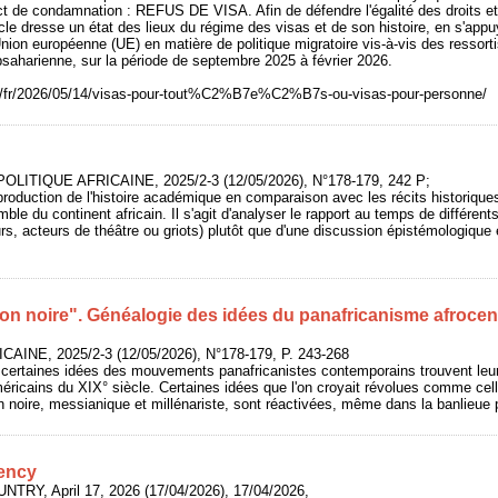
ct de condamnation : REFUS DE VISA. Afin de défendre l'égalité des droits et
ticle dresse un état des lieux du régime des visas et de son histoire, en s'ap
'Union européenne (UE) en matière de politique migratoire vis-à-vis des ressort
bsaharienne, sur la période de septembre 2025 à février 2026.
rg/fr/2026/05/14/visas-pour-tout%C2%B7e%C2%B7s-ou-visas-pour-personne/
 POLITIQUE AFRICAINE, 2025/2-3 (12/05/2026), N°178-179, 242 P;
production de l'histoire académique en comparaison avec les récits historique
mble du continent africain. Il s'agit d'analyser le rapport au temps de différen
rs, acteurs de théâtre ou griots) plutôt que d'une discussion épistémologique 
on noire". Généalogie des idées du panafricanisme afrocentr
CAINE, 2025/2-3 (12/05/2026), N°178-179, P. 243-268
e certaines idées des mouvements panafricanistes contemporains trouvent leu
éricains du XIX° siècle. Certaines idées que l'on croyait révolues comme ce
on noire, messianique et millénariste, sont réactivées, même dans la banlieue 
dency
UNTRY, April 17, 2026 (17/04/2026), 17/04/2026,