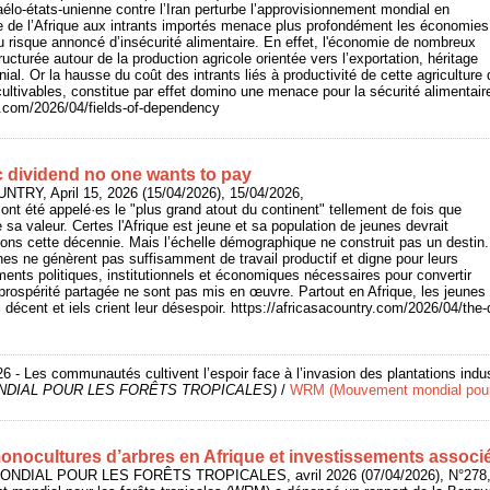
raélo-états-unienne contre l’Iran perturbe l’approvisionnement mondial en
e de l’Afrique aux intrants importés menace plus profondément les économies
du risque annoncé d’insécurité alimentaire. En effet, l'économie de nombreux
ructurée autour de la production agricole orientée vers l’exportation, héritage
nial. Or la hausse du coût des intrants liés à productivité de cette agriculture
cultivables, constitue par effet domino une menace pour la sécurité alimentair
y.com/2026/04/fields-of-dependency
 dividend no one wants to pay
UNTRY, April 15, 2026 (15/04/2026), 15/04/2026,
 ont été appelé·es le "plus grand atout du continent" tellement de fois que
 sa valeur. Certes l'Afrique est jeune et sa population de jeunes devrait
ons cette décennie. Mais l’échelle démographique ne construit pas un destin.
es ne génèrent pas suffisamment de travail productif et digne pour leurs
ments politiques, institutionnels et économiques nécessaires pour convertir
rospérité partagée ne sont pas mis en œuvre. Partout en Afrique, les jeunes
il décent et iels crient leur désespoir. https://africasacountry.com/2026/04/th
26 - Les communautés cultivent l’espoir face à l’invasion des plantations indus
DIAL POUR LES FORÊTS TROPICALES)
/
WRM (Mouvement mondial pour l
nocultures d’arbres en Afrique et investissements associ
NDIAL POUR LES FORÊTS TROPICALES, avril 2026 (07/04/2026), N°278, 