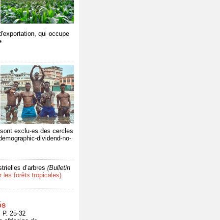
 d'exportation, qui occupe
e.
 sont exclu·es des cercles
e-demographic-dividend-no-
trielles d’arbres
(Bulletin
es forêts tropicales)
és
P. 25-32