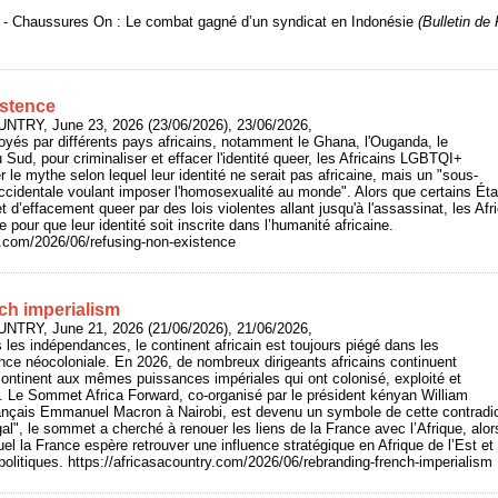
6 - Chaussures On : Le combat gagné d’un syndicat en Indonésie
(Bulletin d
istence
UNTRY, June 23, 2026 (23/06/2026), 23/06/2026,
loyés par différents pays africains, notamment le Ghana, l'Ouganda, le
 Sud, pour criminaliser et effacer l'identité queer, les Africains LGBTQI+
 le mythe selon lequel leur identité ne serait pas africaine, mais un "sous-
 occidentale voulant imposer l'homosexualité au monde". Alors que certains État
t d’effacement queer par des lois violentes allant jusqu'à l'assassinat, les Afr
e pour que leur identité soit inscrite dans l’humanité africaine.
y.com/2026/06/refusing-non-existence
ch imperialism
UNTRY, June 21, 2026 (21/06/2026), 21/06/2026,
 les indépendances, le continent africain est toujours piégé dans les
nce néocoloniale. En 2026, de nombreux dirigeants africains continuent
 continent aux mêmes puissances impériales qui ont colonisé, exploité et
s. Le Sommet Africa Forward, co-organisé par le président kényan William
français Emmanuel Macron à Nairobi, est devenu un symbole de cette contrad
égal", le sommet a cherché à renouer les liens de la France avec l’Afrique, alo
el la France espère retrouver une influence stratégique en Afrique de l’Est et 
opolitiques. https://africasacountry.com/2026/06/rebranding-french-imperialism