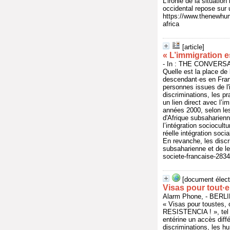
L’ironie de la situatio
occidental repose sur 
https://www.thenewhuman
africa
[article]
« L’immigration e
- In : THE CONVERSAT
Quelle est la place de
descendant·es en Fran
personnes issues de l'i
discriminations, les pr
un lien direct avec l’
années 2000, selon le
d'Afrique subsaharienn
l’intégration sociocult
réelle intégration soci
En revanche, les discr
subsaharienne et de le
societe-francaise-283
[document élect
Visas pour tout·e
Alarm Phone, - BERL
« Visas pour toustes, 
RESISTENCIA ! », tel 
entérine un accès différ
discriminations, les hu