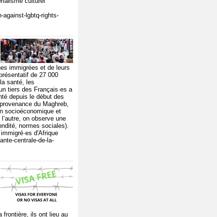
rialisme culturel
-against-lgbtq-rights-
nes immigrées et de leurs
résentatif de 27 000
la santé, les
'un tiers des Français·es a
nté depuis le début des
n provenance du Maghreb,
ion socioéconomique et
à l’autre, on observe une
condité, normes sociales).
 immigré·es d'Afrique
nte-centrale-de-la-
rontière, ils ont lieu au