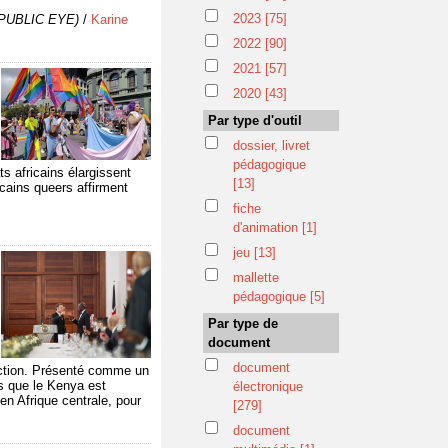
2023
[75]
e PUBLIC EYE)
/
Karine
2022
[90]
2021
[57]
2020
[43]
Par type d'outil
dossier, livret
pédagogique
s africains élargissent
[13]
icains queers affirment
fiche
d'animation
[1]
jeu
[13]
mallette
pédagogique
[5]
Par type de
document
document
iction. Présenté comme un
rs que le Kenya est
électronique
en Afrique centrale, pour
[279]
document