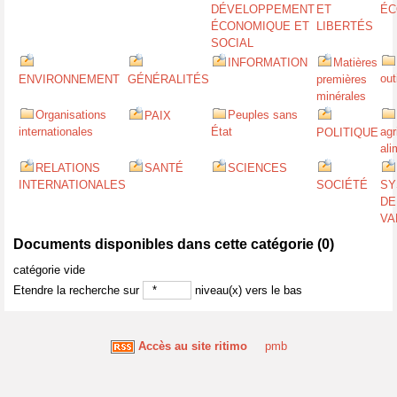
DÉVELOPPEMENT
ET
ÉC
ÉCONOMIQUE ET
LIBERTÉS
SOCIAL
INFORMATION
Matières
out
ENVIRONNEMENT
GÉNÉRALITÉS
premières
minérales
Organisations
Peuples sans
PAIX
internationales
État
agr
POLITIQUE
ali
RELATIONS
SANTÉ
SCIENCES
INTERNATIONALES
SOCIÉTÉ
SY
DE
VA
Documents disponibles dans cette catégorie (
0
)
catégorie vide
Etendre la recherche sur
niveau(x) vers le bas
Accès au site ritimo
pmb