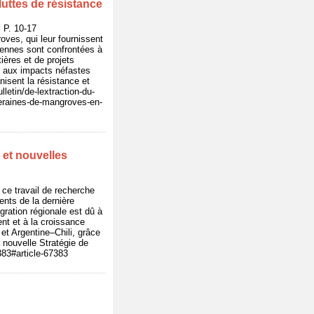
uttes de résistance
P. 10-17
ves, qui leur fournissent
iennes sont confrontées à
ières et de projets
s aux impacts néfastes
isent la résistance et
lletin/de-lextraction-du-
eraines-de-mangroves-en-
 et nouvelles
ce travail de recherche
ents de la dernière
égration régionale est dû à
nt et à la croissance
et Argentine–Chili, grâce
a nouvelle Stratégie de
383#article-67383