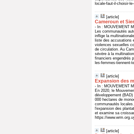
locale-faut-il-choisir-
[article]
Cameroun et Sierr
- In : MOUVEMENT MO
Les communautés autoc
inflige la multinationa
liste des accusations 
violences sexuelles co
de circulation. Au Cam
sévère à la multinatio
financiers engendrés p
les-femmes-tiennent-te
[article]
Expansion des mo
- In : MOUVEMENT MO
En 2020, le Mouvement
développement (BAD) e
000 hectares de monocu
communautés locales. D
l'expansion des plantat
et examine sa croissan
https://www.wrm.org.uy
[article]