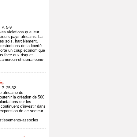
P. 5-9
es violations que leur
sieurs pays africains. La
des sols, harcèlement,
strictions de la liberté
 porté un coup économique
ns face aux risques
cameroun-et-sierra-leone-
és
P. 25-32
 africaine de
utenir la création de 500
lantations sur les
continuent d'investir dans
 l'expansion de ce secteur
vestissements-associes