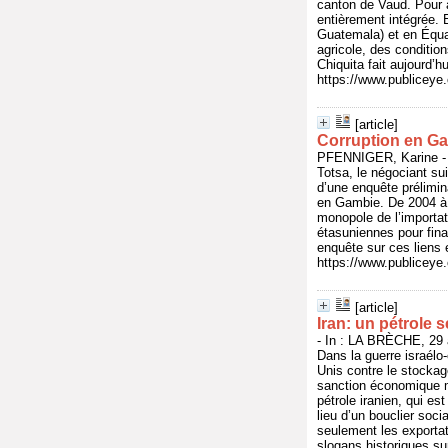
canton de Vaud. Pour a
entièrement intégrée.
Guatemala) et en Équat
agricole, des condition
Chiquita fait aujourd’h
https://www.publicey
[article]
Corruption en Gam
PFENNIGER, Karine - I
Totsa, le négociant su
d’une enquête prélimin
en Gambie. De 2004 à 2
monopole de l’importat
étasuniennes pour fin
enquête sur ces liens
https://www.publicey
[article]
Iran: un pétrole 
- In : LA BRÈCHE, 29 a
Dans la guerre israélo-
Unis contre le stockag
sanction économique ma
pétrole iranien, qui es
lieu d’un bouclier soci
seulement les exportat
slogans historiques sur