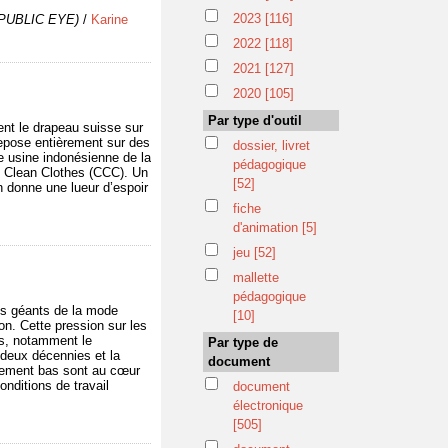
2023
[116]
e PUBLIC EYE)
/
Karine
2022
[118]
2021
[127]
2020
[105]
Par type d'outil
nt le drapeau suisse sur
repose entièrement sur des
dossier, livret
ne usine indonésienne de la
pédagogique
e Clean Clothes (CCC). Un
[52]
n donne une lueur d’espoir
fiche
d'animation
[5]
jeu
[52]
mallette
pédagogique
Les géants de la mode
[10]
ion. Cette pression sur les
rs, notamment le
Par type de
deux décennies et la
document
ablement bas sont au cœur
onditions de travail
document
électronique
[505]