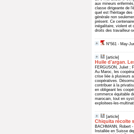
aux mineurs enfermés, 
classe dirigeante de l'
quel est l'héritage d
générale non seulemen
présent. Ce centenaire
inégalitaire, violent e
droits des travailleur·
N°561 - May-Jun
[article]
Huile d’argan. Le
FERGUSON, Juliet ; FA
Au Maroc, les coopérati
crise liée à plusieur
coopératives. Désormai
contribuer à la privati
en obligeant les coopé
commerce équitable don
marocain, tout en syst
exploitees-les-multinat
[article]
Chiquita récolte 
BACHMANN, Robert - In
Installée en Suisse de