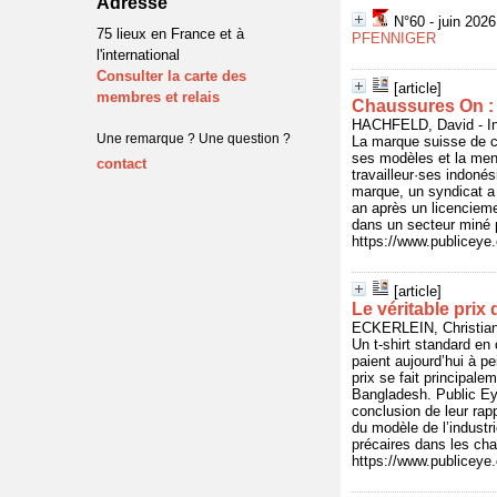
Adresse
N°60 - juin 202
75 lieux en France et à
PFENNIGER
l'international
Consulter la carte des
[article]
membres et relais
Chaussures On : 
HACHFELD, David - In 
Une remarque ? Une question ?
La marque suisse de c
ses modèles et la ment
contact
travailleur·ses indoné
marque, un syndicat a
an après un licencieme
dans un secteur miné pa
https://www.publicey
[article]
Le véritable prix 
ECKERLEIN, Christian 
Un t-shirt standard en
paient aujourd’hui à pe
prix se fait principal
Bangladesh. Public Ey
conclusion de leur rap
du modèle de l’industri
précaires dans les ch
https://www.publicey