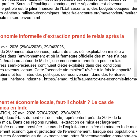
ui profiter. Sous la République islamique, cette séparation est devenue
 le pétrole est le pilier financier de l’État sécuritaire, des budgets opaques, 
ers généraux militaro-économiques. https://alencontre.org/moyenorient/iran/ira
nale-misere-privee.html
nomie informelle d’extraction prend le relais après la
 avril 2026 (29/04/2026), 29/04/2026,
de 200 mines abandonnées, autant de sites où l’exploitation minière a
bles dans l'environnement et où la fermeture officielle des mines n’a pas
: à Jerada ou autour de Midelt, une économie informelle a pris le relais.
res semi-précieuses continuent d’être exploités dans des conditions
les revenus locaux. Cette "seconde vie minière" révèle à la fois la capacité
tions et les limites des politiques de reconversion, dans des territoires
ar l’héritage industriel. https://lemag.ird.fr/fr/au-maroc-une-economie-informe
nt et économie locale, faut‑il choisir ? Le cas de
 mica en Inde
ON, 27 avril 2026 (27/04/2026), 27/04/2026,
nd, deux États du nord-est de l’Inde, représentent près de 20 % de la
 mica. Dans ces régions rurales, l’extraction de mica est largement
ituée en zone forestière. Le cas de l’exploitation minière du mica en Inde mont
pement économique et protection de l'environnement, lorsque des populations 
urces économiques de l’extractivisme. https://theconversation.com/entre-en