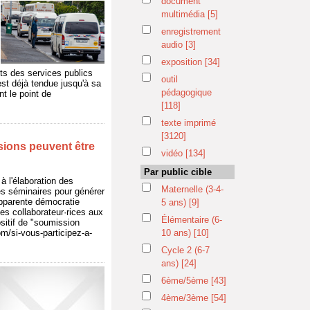
document
multimédia
[5]
enregistrement
audio
[3]
exposition
[34]
ts des services publics
outil
st déjà tendue jusqu'à sa
pédagogique
t le point de
[118]
texte imprimé
[3120]
isions peuvent être
vidéo
[134]
Par public cible
à l'élaboration des
Maternelle (3-4-
des séminaires pour générer
 apparente démocratie
5 ans)
[9]
des collaborateur·rices aux
Élémentaire (6-
ositif de "soumission
m/si-vous-participez-a-
10 ans)
[10]
Cycle 2 (6-7
ans)
[24]
6ème/5ème
[43]
4ème/3ème
[54]