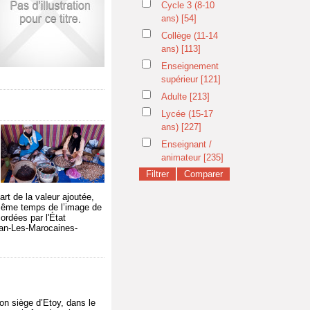
Cycle 3 (8-10
ans)
[54]
Collège (11-14
ans)
[113]
Enseignement
supérieur
[121]
Adulte
[213]
Lycée (15-17
ans)
[227]
Enseignant /
animateur
[235]
rt de la valeur ajoutée,
n même temps de l’image de
ordées par l'État
gan-Les-Marocaines-
on siège d’Etoy, dans le