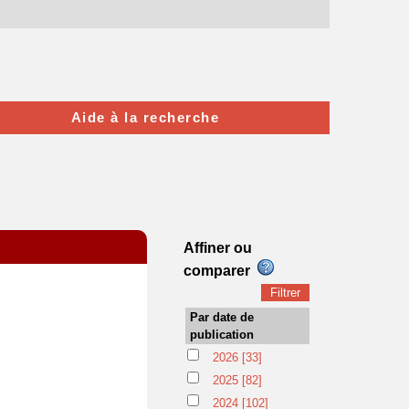
Aide à la recherche
Affiner ou
comparer
Par date de
publication
2026
[33]
2025
[82]
2024
[102]