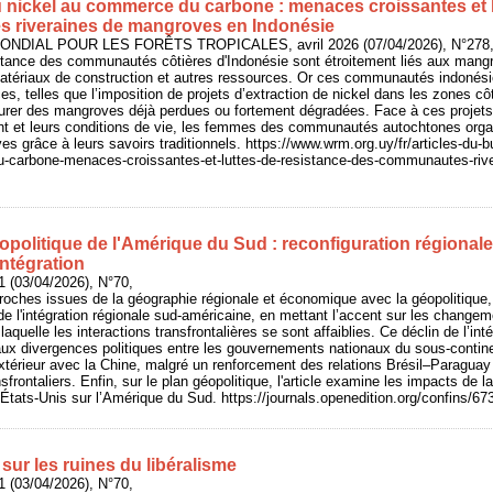
du nickel au commerce du carbone : menaces croissantes et l
 riveraines de mangroves en Indonésie
NDIAL POUR LES FORÊTS TROPICALES, avril 2026 (07/04/2026), N°278, 
ance des communautés côtières d'Indonésie sont étroitement liés aux mangro
matériaux de construction et autres ressources. Or ces communautés indonés
 telles que l’imposition de projets d’extraction de nickel dans les zones côt
urer des mangroves déjà perdues ou fortement dégradées. Face à ces projet
nt et leurs conditions de vie, les femmes des communautés autochtones organ
s grâce à leurs savoirs traditionnels. https://www.wrm.org.uy/fr/articles-du-bu
-carbone-menaces-croissantes-et-luttes-de-resistance-des-communautes-riv
politique de l'Amérique du Sud : reconfiguration régionale
intégration
1 (03/04/2026), N°70,
ches issues de la géographie régionale et économique avec la géopolitique, 
 de l'intégration régionale sud-américaine, en mettant l’accent sur les changem
aquelle les interactions transfrontalières se sont affaiblies. Ce déclin de l’int
aux divergences politiques entre les gouvernements nationaux du sous-contine
érieur avec la Chine, malgré un renforcement des relations Brésil–Paraguay 
nsfrontaliers. Enfin, sur le plan géopolitique, l'article examine les impacts de l
 États-Unis sur l’Amérique du Sud. https://journals.openedition.org/confins/67
sur les ruines du libéralisme
1 (03/04/2026), N°70,