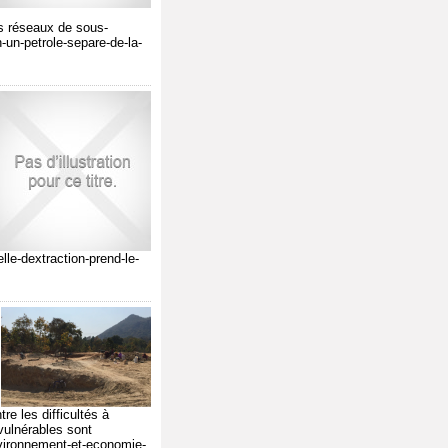
des réseaux de sous-
n-un-petrole-separe-de-la-
lle-dextraction-prend-le-
re les difficultés à
vulnérables sont
vironnement-et-economie-