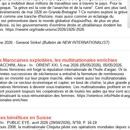
qui a mobilisé deux millions de travailleur·ses à travers le pays. Pour la
époque, "la grève est la voie de l’anarchie et de la ruine". Cent ans plus tard,
es événements de mai 1926 en Grande-Bretagne ? Ce numéro explore la grève
t comme une tranche d'histoire, mais aussi comme un éclairage du
 est prémonitoire dans le monde globalisé d'aujourd'hui, de plus en plus
t divisé, où les gouvernements d’extrême droite et ultralibéraux érodent les
ses. https://newint.org/trade-unions/2026/1926-2026
e 2026 - General Strike!
(Bulletin de NEW INTERNATIONALIST)
s Marocaines exploitées, les multinationales enrichies
CCHINI, Alice - In : ORIENT XXI, 5 mai 2026 (05/05/2026), 05/05/2026,
ves féminines ont forgé la réputation internationale de l’huile d’argan. Or la
s années successives de sécheresse a entraîné la fermeture de nombreuses
s en minorité sur leur propre marché, elles voient aussi les multinationales
sation de ce secteur économique et capter, en bout de chaîne, la plus grande pa
ratives féminines à devenir sous-traitantes. Les multinationales profitent e
t jouissent toujours les coopératives et de toutes les aides qui leur sont acc
ématisant la sous-rémunération des femmes. https://orientxxi.info/Huile-d-ar
ionales-enrichies
ses bénéfices en Suisse
 : PUBLIC EYE, avril 2026 (29/04/2026), N°59, P. 16-19
puis 2008, la multinationale Chiquita pilote ses opérations mondiales depuis s