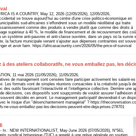
ival
AFRICA IS A COUNTRY, May 12, 2026 (12/05/2026), 12/05/2026,
occidental se trouve aujourd’hui au centre d'une crise politico-économique en
nicipalités sud-africaines s’effondrent sous un modèle néolibéral qui traite
t l’assainissement comme des produits à vendre plutôt que comme des droits à
mage supérieur à 40 %, le modèle de financement et de recouvrement des coû
un système anti-pauvres et anti-classe ouvrière, dans un pays où la survie e
te, la facture municipale venant s'ajouter aux dépenses contraintes est souven
er et avoir faim. https://africasacountry.com/2026/05/the-price-of-survival
z à des ateliers collaboratifs, ne vous emballez pas, les déc
ION, 11 mai 2026 (11/05/2026), 11/05/2026,
tives de management sont censées faire participer activement les salarié·es 
ise. Les formats vont de simples réunions consacrées à la créativité jusqu'à 
 des outils favorisant l’interactivité et l’intelligence collective. Derrière une
e de décisions, ces dispositifs sont soupçonnés de vouloir assurer l’adhésion 
e, souvent décidés en amont. Le management participatif deviendrait-il un disp
vec le risque d'un "désenchantement managérial" ? https://theconversation.co
tifs-ne-vous-emballez-pas-les-decisions-peuvent-etre-deja-prises-278701
6
In : NEW INTERNATIONALIST, May-June 2026 (07/05/2026), N°561,
rès syndical britannique (TUC) a appelé à une grève générale en soutien