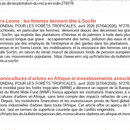
le-cas-de-lexploitation-du-mica-en-inde-279378
a Leone : les femmes tiennent tête à Socfin
NDIAL POUR LES FORÊTS TROPICALES, avril 2026 (07/04/2026), N°278, 
htones, en particulier les femmes, dénoncent depuis des décennies les grav
le Socfin, qui exploite des plantations d’hévéas et de palmiers à huile dans plu
est aussi longue que grave : accaparement des terres, pollution des eaux et 
mmises par des employés de l'entreprise et des gardes dans les plantations, re
eroun et en Sierra Leone, les mobilisations et la résistance des femmes ont
nale Socfin, en raison du retrait massif de plusieurs fonds de pension europée
ar ces mouvements populaires. https://www.wrm.org.uy/fr/articles-du-bulletin/
te-a-socfin
nocultures d’arbres en Afrique et investissements associ
NDIAL POUR LES FORÊTS TROPICALES, avril 2026 (07/04/2026), N°278, 
 mondial pour les forêts tropicales (WRM) a dénoncé un rapport de la Banque
t du World Wide Fund (WWF) Kenya appelant les institutions financières à so
ltures d’arbres en Afrique, sans tenir compte des impacts néfastes de ces p
epuis, les institutions financières et les investisseurs privés du Nord global 
ions industrielles d'arbres dans toute l'Afrique. Cet article offre un aperçu de
ce, tant en termes de superficie couverte que de conflits engendrés.
/fr/articles-du-bulletin/expansion-des-monocultures-darbres-en-afrique-et-in