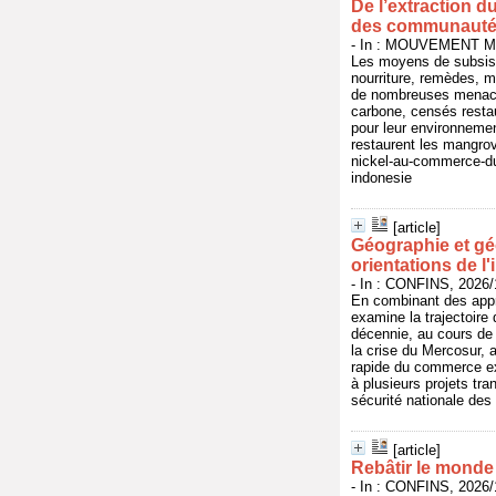
De l’extraction 
des communautés
- In : MOUVEMENT MO
Les moyens de subsist
nourriture, remèdes, 
de nombreuses menaces,
carbone, censés resta
pour leur environneme
restaurent les mangrove
nickel-au-commerce-du
indonesie
[article]
Géographie et géo
orientations de l'
- In : CONFINS, 2026/
En combinant des appro
examine la trajectoire
décennie, au cours de l
la crise du Mercosur, 
rapide du commerce ext
à plusieurs projets tra
sécurité nationale des
[article]
Rebâtir le monde 
- In : CONFINS, 2026/