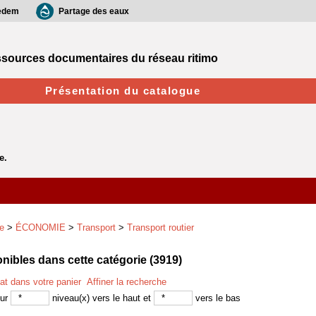
edem
Partage des eaux
sources documentaires du réseau ritimo
Présentation du catalogue
e
>
ÉCONOMIE
>
Transport
>
Transport routier
ibles dans cette catégorie (
3919
)
tat dans votre panier
Affiner la recherche
sur
niveau(x) vers le haut et
vers le bas