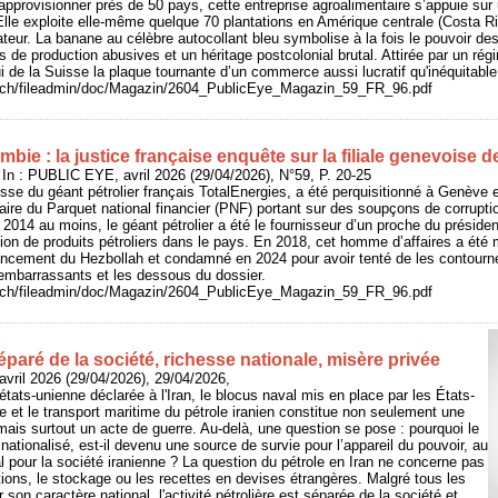
pprovisionner près de 50 pays, cette entreprise agroalimentaire s’appuie sur
 Elle exploite elle-même quelque 70 plantations en Amérique centrale (Costa 
eur. La banane au célèbre autocollant bleu symbolise à la fois le pouvoir d
s de production abusives et un héritage postcolonial brutal. Attirée par un régi
ui de la Suisse la plaque tournante d’un commerce aussi lucratif qu'inéquitable
e.ch/fileadmin/doc/Magazin/2604_PublicEye_Magazin_59_FR_96.pdf
bie : la justice française enquête sur la filiale genevoise 
n : PUBLIC EYE, avril 2026 (29/04/2026), N°59, P. 20-25
isse du géant pétrolier français TotalEnergies, a été perquisitionné à Genève 
aire du Parquet national financier (PNF) portant sur des soupçons de corruptio
014 au moins, le géant pétrolier a été le fournisseur d’un proche du présiden
ion de produits pétroliers dans le pays. En 2018, cet homme d’affaires a été
ancement du Hezbollah et condamné en 2024 pour avoir tenté de les contourner
 embarrassants et les dessous du dossier.
e.ch/fileadmin/doc/Magazin/2604_PublicEye_Magazin_59_FR_96.pdf
séparé de la société, richesse nationale, misère privée
vril 2026 (29/04/2026), 29/04/2026,
états-unienne déclarée à l'Iran, le blocus naval mis en place par les États-
e et le transport maritime du pétrole iranien constitue non seulement une
is surtout un acte de guerre. Au-delà, une question se pose : pourquoi le
t nationalisé, est-il devenu une source de survie pour l’appareil du pouvoir, au
al pour la société iranienne ? La question du pétrole en Iran ne concerne pas
ions, le stockage ou les recettes en devises étrangères. Malgré tous les
 son caractère national, l'activité pétrolière est séparée de la société et