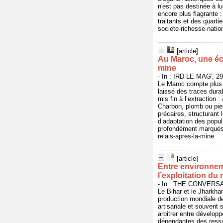
n'est pas destinée à l
encore plus flagrante :
traitants et des quarti
societe-richesse-natio
[article]
Au Maroc, une éco
mine
- In : IRD LE MAG', 29
Le Maroc compte plus 
laissé des traces dura
mis fin à l’extraction 
Charbon, plomb ou pier
précaires, structurant 
d’adaptation des popula
profondément marqués p
relais-apres-la-mine
[article]
Entre environneme
l’exploitation du
- In : THE CONVERSATI
Le Bihar et le Jharkha
production mondiale de
artisanale et souvent s
arbitrer entre dévelop
dépendantes des resso