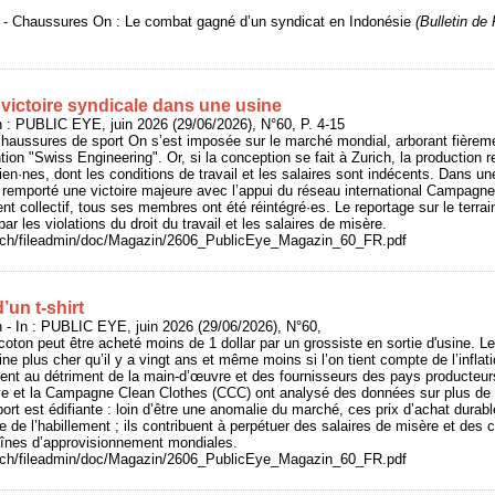
6 - Chaussures On : Le combat gagné d’un syndicat en Indonésie
(Bulletin d
victoire syndicale dans une usine
: PUBLIC EYE, juin 2026 (29/06/2026), N°60, P. 4-15
haussures de sport On s’est imposée sur le marché mondial, arborant fièreme
ion "Swiss Engineering". Or, si la conception se fait à Zurich, la production 
sien·nes, dont les conditions de travail et les salaires sont indécents. Dans u
 remporté une victoire majeure avec l’appui du réseau international Campagn
nt collectif, tous ses membres ont été réintégré·es. Le reportage sur le terrai
r les violations du droit du travail et les salaires de misère.
e.ch/fileadmin/doc/Magazin/2606_PublicEye_Magazin_60_FR.pdf
d’un t-shirt
- In : PUBLIC EYE, juin 2026 (29/06/2026), N°60,
 coton peut être acheté moins de 1 dollar par un grossiste en sortie d'usine. 
ine plus cher qu’il y a vingt ans et même moins si l’on tient compte de l’inflat
ement au détriment de la main-d’œuvre et des fournisseurs des pays producteu
e et la Campagne Clean Clothes (CCC) ont analysé des données sur plus de 
port est édifiante : loin d’être une anomalie du marché, ces prix d’achat dur
e de l’habillement ; ils contribuent à perpétuer des salaires de misère et des c
aînes d’approvisionnement mondiales.
e.ch/fileadmin/doc/Magazin/2606_PublicEye_Magazin_60_FR.pdf