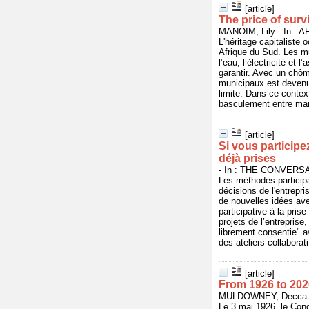
[article]
The price of surv
MANOIM, Lily - In : 
L'héritage capitaliste 
Afrique du Sud. Les mu
l’eau, l’électricité e
garantir. Avec un chô
municipaux est devenu 
limite. Dans ce contex
basculement entre mang
[article]
Si vous participe
déjà prises
- In : THE CONVERSAT
Les méthodes participa
décisions de l'entrepr
de nouvelles idées avec
participative à la pris
projets de l’entrepris
librement consentie" a
des-ateliers-collabora
[article]
From 1926 to 202
MULDOWNEY, Decca - 
Le 3 mai 1926, le Cong