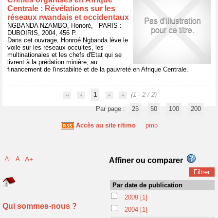
Centrale : Révélations sur les
réseaux rwandais et occidentaux
NGBANDA NZAMBO, Honoré, - PARIS :
DUBOIRIS, 2004, 456 P.
Dans cet ouvrage, Honroé Ngbanda lève le
voile sur les réseaux occultes, les
multinationales et les chefs d'Etat qui se
livrent à la prédation minière, au
financement de l'instabilité et de la pauvreté en Afrique Centrale.
1
(1 - 2 / 2)
Par page :
25
50
100
200
Accès au site ritimo
pmb
A-
A
A+
Affiner ou comparer
Par date de publication
2009
[1]
Qui sommes-nous ?
2004
[1]