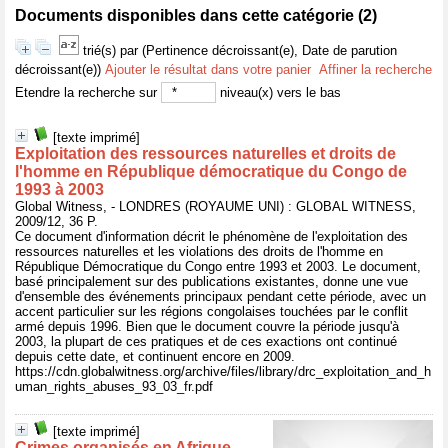
Documents disponibles dans cette catégorie (
2
)
trié(s) par
(Pertinence décroissant(e), Date de parution
décroissant(e))
Ajouter le résultat dans votre panier
Affiner la recherche
Etendre la recherche sur
niveau(x) vers le bas
[texte imprimé]
Exploitation des ressources naturelles et droits de
l'homme en République démocratique du Congo de
1993 à 2003
Global Witness, - LONDRES (ROYAUME UNI) : GLOBAL WITNESS,
2009/12, 36 P.
Ce document d'information décrit le phénomène de l'exploitation des
ressources naturelles et les violations des droits de l'homme en
République Démocratique du Congo entre 1993 et 2003. Le document,
basé principalement sur des publications existantes, donne une vue
d'ensemble des événements principaux pendant cette période, avec un
accent particulier sur les régions congolaises touchées par le conflit
armé depuis 1996. Bien que le document couvre la période jusqu'à
2003, la plupart de ces pratiques et de ces exactions ont continué
depuis cette date, et continuent encore en 2009.
https://cdn.globalwitness.org/archive/files/library/drc_exploitation_and_h
uman_rights_abuses_93_03_fr.pdf
[texte imprimé]
Crimes organisés en Afrique