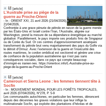
[article]
L’Australie prise au piège de la
guerre au Proche-Orient
- In : ORIENT XXI, 21 avril 2026 (21/04/2026),
21/04/2026,
Confrontée à une grave pénurie de pétrole en raison de la guerre menée
par les États-Unis et Israël contre l’Iran, l’Australie, alignée sur
Washington, prend la mesure de sa dépendance énergétique au marché
globalisé. Parallèlement, le pays importe ses produits finis de Singapour
ou de Corée du Sud. Or ces centres d’approvisionnement asiatiques
transforment du pétrole brut venu majoritairement des pays du Golfe via
le détroit d’Ormuz. Avec l’extension de la guerre et l’insécurité des
routes maritimes, le cordon ombilical est sectionné et génère une crise
de confiance de la population australienne qui n’est pas sans
conséquences sociales, dans ce pays qui compte beaucoup
d’immigré·es iranien·nes. https://orientxxi.info/L-Australie-prise-au-
piege-de-la-guerre-au-Proche-Orient
[article]
Cameroun et Sierra Leone : les femmes tiennent tête à
Socfin
- In : MOUVEMENT MONDIAL POUR LES FORÊTS TROPICALES,
avril 2026 (07/04/2026), N°278, P. 5-9
Les communautés autochtones, en particulier les femmes, dénoncent
depuis des décennies les graves violations que leur inflige la
multinationale Socfin, qui exploite des plantations d’hévéas et de