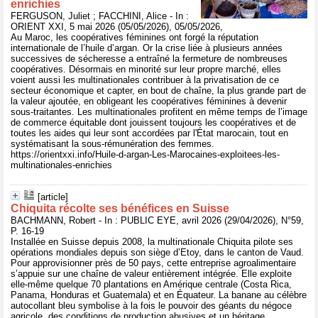
enrichies
FERGUSON, Juliet ; FACCHINI, Alice - In :
ORIENT XXI, 5 mai 2026 (05/05/2026), 05/05/2026,
Au Maroc, les coopératives féminines ont forgé la réputation
internationale de l’huile d’argan. Or la crise liée à plusieurs années
successives de sécheresse a entraîné la fermeture de nombreuses
coopératives. Désormais en minorité sur leur propre marché, elles
voient aussi les multinationales contribuer à la privatisation de ce
secteur économique et capter, en bout de chaîne, la plus grande part de
la valeur ajoutée, en obligeant les coopératives féminines à devenir
sous-traitantes. Les multinationales profitent en même temps de l’image
de commerce équitable dont jouissent toujours les coopératives et de
toutes les aides qui leur sont accordées par l'État marocain, tout en
systématisant la sous-rémunération des femmes.
https://orientxxi.info/Huile-d-argan-Les-Marocaines-exploitees-les-
multinationales-enrichies
[article]
Chiquita récolte ses bénéfices en Suisse
BACHMANN, Robert - In : PUBLIC EYE, avril 2026 (29/04/2026), N°59,
P. 16-19
Installée en Suisse depuis 2008, la multinationale Chiquita pilote ses
opérations mondiales depuis son siège d’Etoy, dans le canton de Vaud.
Pour approvisionner près de 50 pays, cette entreprise agroalimentaire
s’appuie sur une chaîne de valeur entièrement intégrée. Elle exploite
elle-même quelque 70 plantations en Amérique centrale (Costa Rica,
Panama, Honduras et Guatemala) et en Équateur. La banane au célèbre
autocollant bleu symbolise à la fois le pouvoir des géants du négoce
agricole, des conditions de production abusives et un héritage