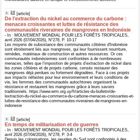
[article]
De l’extraction du nickel au commerce du carbone :
menaces croissantes et luttes de résistance des
communautés riveraines de mangroves en Indonésie
- In : MOUVEMENT MONDIAL POUR LES FORÊTS TROPICALES,
avril 2026 (07/04/2026), N°278, P. 10-17
Les moyens de subsistance des communautés côtières d'Indonésie
sont étroitement liés aux mangroves, qui leur fournissent nourriture,
remèdes, matériaux de construction et autres ressources. Or ces
communautés indonésiennes sont confrontées à de nombreuses
menaces, telles que l’imposition de projets d’extraction de nickel dans
les zones côtières et de projets carbone, censés restaurer des
mangroves déjà perdues ou fortement dégradées. Face à ces projets
aux impacts néfastes pour leur environnement et leurs conditions de
vie, les femmes des communautés autochtones organisent la
résistance et restaurent les mangroves grâce à leurs savoirs
traditionnels. https://www.wrm.org.uy/fr/articles-du-bulletin/de-
lextraction-du-nickel-au-commerce-du-carbone-menaces-croissantes-et-
luttes-de-resistance-des-communautes-riveraines-de-mangroves-en-
indonesie
[article]
En temps de militarisation et de guerres
- In : MOUVEMENT MONDIAL POUR LES FORÊTS TROPICALES,
avril 2026 (07/04/2026), N°278, P. 3-4
Depuis les colonisations, les peuples du Sud sont confrontés à des