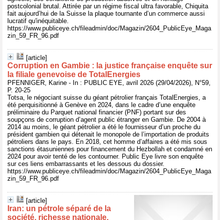
postcolonial brutal. Attirée par un régime fiscal ultra favorable, Chiquita
fait aujourd’hui de la Suisse la plaque tournante d’un commerce aussi
lucratif qu'inéquitable.
https://www.publiceye.ch/fileadmin/doc/Magazin/2604_PublicEye_Maga
zin_59_FR_96.pdf
[article]
Corruption en Gambie : la justice française enquête sur
la filiale genevoise de TotalEnergies
PFENNIGER, Karine - In : PUBLIC EYE, avril 2026 (29/04/2026), N°59,
P. 20-25
Totsa, le négociant suisse du géant pétrolier français TotalEnergies, a
été perquisitionné à Genève en 2024, dans le cadre d’une enquête
préliminaire du Parquet national financier (PNF) portant sur des
soupçons de corruption d’agent public étranger en Gambie. De 2004 à
2014 au moins, le géant pétrolier a été le fournisseur d’un proche du
président gambien qui détenait le monopole de l’importation de produits
pétroliers dans le pays. En 2018, cet homme d’affaires a été mis sous
sanctions étasuniennes pour financement du Hezbollah et condamné en
2024 pour avoir tenté de les contourner. Public Eye livre son enquête
sur ces liens embarrassants et les dessous du dossier.
https://www.publiceye.ch/fileadmin/doc/Magazin/2604_PublicEye_Maga
zin_59_FR_96.pdf
[article]
Iran: un pétrole séparé de la
société, richesse nationale,