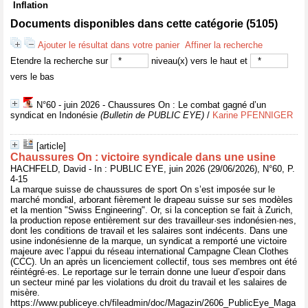
Inflation
Documents disponibles dans cette catégorie (
5105
)
Ajouter le résultat dans votre panier
Affiner la recherche
Etendre la recherche sur
niveau(x) vers le haut et
vers le bas
N°60 - juin 2026 - Chaussures On : Le combat gagné d’un
syndicat en Indonésie
(Bulletin de PUBLIC EYE)
/
Karine PFENNIGER
[article]
Chaussures On : victoire syndicale dans une usine
HACHFELD, David - In : PUBLIC EYE, juin 2026 (29/06/2026), N°60, P.
4-15
La marque suisse de chaussures de sport On s’est imposée sur le
marché mondial, arborant fièrement le drapeau suisse sur ses modèles
et la mention "Swiss Engineering". Or, si la conception se fait à Zurich,
la production repose entièrement sur des travailleur·ses indonésien·nes,
dont les conditions de travail et les salaires sont indécents. Dans une
usine indonésienne de la marque, un syndicat a remporté une victoire
majeure avec l’appui du réseau international Campagne Clean Clothes
(CCC). Un an après un licenciement collectif, tous ses membres ont été
réintégré·es. Le reportage sur le terrain donne une lueur d’espoir dans
un secteur miné par les violations du droit du travail et les salaires de
misère.
https://www.publiceye.ch/fileadmin/doc/Magazin/2606_PublicEye_Maga