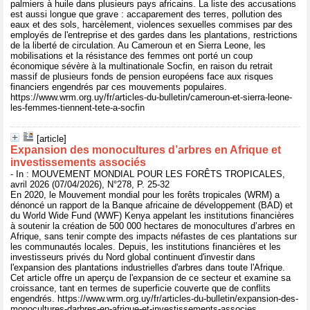
palmiers à huile dans plusieurs pays africains. La liste des accusations
est aussi longue que grave : accaparement des terres, pollution des
eaux et des sols, harcèlement, violences sexuelles commises par des
employés de l'entreprise et des gardes dans les plantations, restrictions
de la liberté de circulation. Au Cameroun et en Sierra Leone, les
mobilisations et la résistance des femmes ont porté un coup
économique sévère à la multinationale Socfin, en raison du retrait
massif de plusieurs fonds de pension européens face aux risques
financiers engendrés par ces mouvements populaires.
https://www.wrm.org.uy/fr/articles-du-bulletin/cameroun-et-sierra-leone-
les-femmes-tiennent-tete-a-socfin
[article]
Expansion des monocultures d’arbres en Afrique et
investissements associés
- In : MOUVEMENT MONDIAL POUR LES FORÊTS TROPICALES,
avril 2026 (07/04/2026), N°278, P. 25-32
En 2020, le Mouvement mondial pour les forêts tropicales (WRM) a
dénoncé un rapport de la Banque africaine de développement (BAD) et
du World Wide Fund (WWF) Kenya appelant les institutions financières
à soutenir la création de 500 000 hectares de monocultures d’arbres en
Afrique, sans tenir compte des impacts néfastes de ces plantations sur
les communautés locales. Depuis, les institutions financières et les
investisseurs privés du Nord global continuent d'investir dans
l'expansion des plantations industrielles d'arbres dans toute l'Afrique.
Cet article offre un aperçu de l'expansion de ce secteur et examine sa
croissance, tant en termes de superficie couverte que de conflits
engendrés. https://www.wrm.org.uy/fr/articles-du-bulletin/expansion-des-
monocultures-darbres-en-afrique-et-investissements-associes