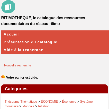
RITIMOTHEQUE, le catalogue des ressources
documentaires du réseau ritimo
Accueil
Présentation du catalogue
Aide à la recherche
Nouvelle recherche
Catégories
Thésaurus Thématique
>
ÉCONOMIE
>
Économie
>
Système
monétaire
>
Monnaie
>
Inflation