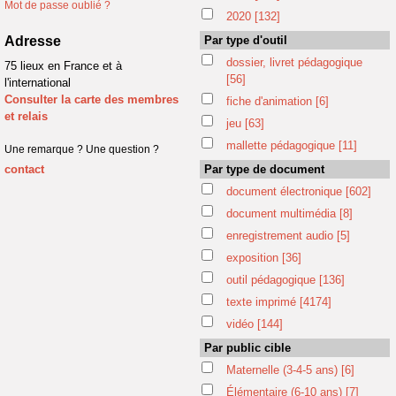
Mot de passe oublié ?
2020
[132]
Adresse
Par type d'outil
dossier, livret pédagogique
75 lieux en France et à
[56]
l'international
Consulter la carte des membres
fiche d'animation
[6]
et relais
jeu
[63]
mallette pédagogique
[11]
Une remarque ? Une question ?
contact
Par type de document
document électronique
[602]
document multimédia
[8]
enregistrement audio
[5]
exposition
[36]
outil pédagogique
[136]
texte imprimé
[4174]
vidéo
[144]
Par public cible
Maternelle (3-4-5 ans)
[6]
Élémentaire (6-10 ans)
[7]