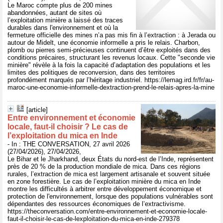
Le Maroc compte plus de 200 mines
abandonnées, autant de sites où
l’exploitation minière a laissé des traces
durables dans l'environnement et où la
fermeture officielle des mines n’a pas mis fin à l’extraction : à Jerada ou
autour de Midelt, une économie informelle a pris le relais. Charbon,
plomb ou pierres semi-précieuses continuent d’être exploités dans des
conditions précaires, structurant les revenus locaux. Cette "seconde vie
minière" révèle à la fois la capacité d’adaptation des populations et les
limites des politiques de reconversion, dans des territoires
profondément marqués par l’héritage industriel. https://lemag.ird.fr/fr/au-
maroc-une-economie-informelle-dextraction-prend-le-relais-apres-la-mine
[article]
Entre environnement et économie
locale, faut‑il choisir ? Le cas de
l’exploitation du mica en Inde
- In : THE CONVERSATION, 27 avril 2026
(27/04/2026), 27/04/2026,
Le Bihar et le Jharkhand, deux États du nord-est de l’Inde, représentent
près de 20 % de la production mondiale de mica. Dans ces régions
rurales, l’extraction de mica est largement artisanale et souvent située
en zone forestière. Le cas de l’exploitation minière du mica en Inde
montre les difficultés à arbitrer entre développement économique et
protection de l'environnement, lorsque des populations vulnérables sont
dépendantes des ressources économiques de l’extractivisme.
https://theconversation.com/entre-environnement-et-economie-locale-
faut-il-choisir-le-cas-de-lexploitation-du-mica-en-inde-279378