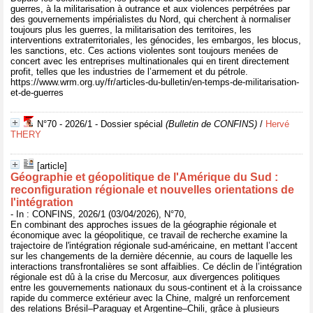
guerres, à la militarisation à outrance et aux violences perpétrées par
des gouvernements impérialistes du Nord, qui cherchent à normaliser
toujours plus les guerres, la militarisation des territoires, les
interventions extraterritoriales, les génocides, les embargos, les blocus,
les sanctions, etc. Ces actions violentes sont toujours menées de
concert avec les entreprises multinationales qui en tirent directement
profit, telles que les industries de l’armement et du pétrole.
https://www.wrm.org.uy/fr/articles-du-bulletin/en-temps-de-militarisation-
et-de-guerres
N°70 - 2026/1 - Dossier spécial
(Bulletin de CONFINS)
/
Hervé
THERY
[article]
Géographie et géopolitique de l'Amérique du Sud :
reconfiguration régionale et nouvelles orientations de
l'intégration
- In : CONFINS, 2026/1 (03/04/2026), N°70,
En combinant des approches issues de la géographie régionale et
économique avec la géopolitique, ce travail de recherche examine la
trajectoire de l'intégration régionale sud-américaine, en mettant l’accent
sur les changements de la dernière décennie, au cours de laquelle les
interactions transfrontalières se sont affaiblies. Ce déclin de l’intégration
régionale est dû à la crise du Mercosur, aux divergences politiques
entre les gouvernements nationaux du sous-continent et à la croissance
rapide du commerce extérieur avec la Chine, malgré un renforcement
des relations Brésil–Paraguay et Argentine–Chili, grâce à plusieurs