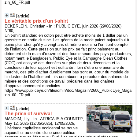
zin_60_FR.pdf
[article]
Le véritable prix d’un t-shirt
ECKERLEIN, Christian - In : PUBLIC EYE, juin 2026 (29/06/2026),
N°60,
Un t-shirt standard en coton peut être acheté moins de 1 dollar par un
grossiste en sortie d'usine. Les géants de la mode paient aujourd’hui à
peine plus cher qu’il y a vingt ans et même moins si l’on tient compte
de l’inflation. Cette pression sur les prix se fait principalement au
détriment de la main-d’œuvre et des fournisseurs des pays producteurs,
notamment le Bangladesh. Public Eye et la Campagne Clean Clothes
(CCC) ont analysé des données sur plus de deux décennies et la
conclusion de leur rapport est édifiante : loin d’être une anomalie du
marché, ces prix d’achat durablement bas sont au cœur du modèle de
l’industrie de l’habillement ; ils contribuent à perpétuer des salaires de
misère et des conditions de travail précaires dans les chaînes
d’approvisionnement mondiales.
https://www.publiceye.ch/fileadmin/doc/Magazin/2606_PublicEye_Maga
zin_60_FR.pdf
[article]
The price of survival
MANOIM, Lily - In : AFRICA IS A COUNTRY,
May 12, 2026 (12/05/2026), 12/05/2026,
L'héritage capitaliste occidental se trouve
aujourd’hui au centre d'une crise politico-