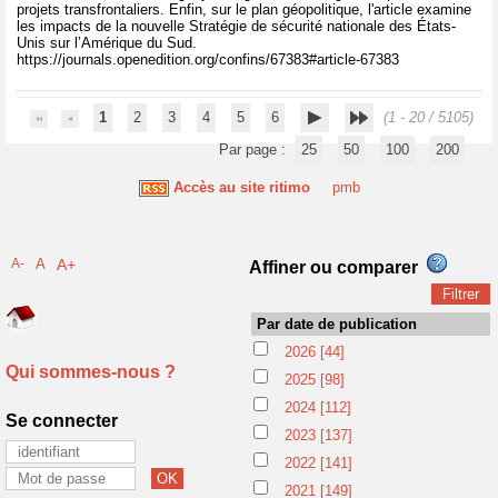
projets transfrontaliers. Enfin, sur le plan géopolitique, l'article examine
les impacts de la nouvelle Stratégie de sécurité nationale des États-
Unis sur l’Amérique du Sud.
https://journals.openedition.org/confins/67383#article-67383
1
2
3
4
5
6
(1 - 20 / 5105)
Par page :
25
50
100
200
Accès au site ritimo
pmb
A-
A
A+
Affiner ou comparer
Par date de publication
2026
[44]
Qui sommes-nous ?
2025
[98]
2024
[112]
Se connecter
2023
[137]
2022
[141]
2021
[149]