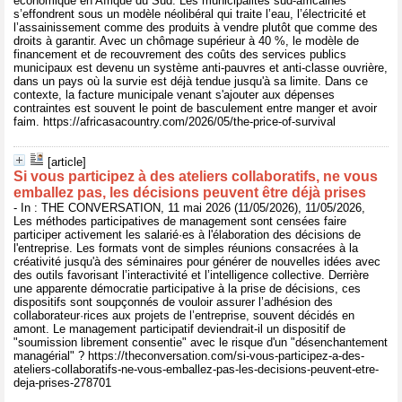
économique en Afrique du Sud. Les municipalités sud-africaines
s’effondrent sous un modèle néolibéral qui traite l’eau, l’électricité et
l’assainissement comme des produits à vendre plutôt que comme des
droits à garantir. Avec un chômage supérieur à 40 %, le modèle de
financement et de recouvrement des coûts des services publics
municipaux est devenu un système anti-pauvres et anti-classe ouvrière,
dans un pays où la survie est déjà tendue jusqu'à sa limite. Dans ce
contexte, la facture municipale venant s'ajouter aux dépenses
contraintes est souvent le point de basculement entre manger et avoir
faim. https://africasacountry.com/2026/05/the-price-of-survival
[article]
Si vous participez à des ateliers collaboratifs, ne vous
emballez pas, les décisions peuvent être déjà prises
- In : THE CONVERSATION, 11 mai 2026 (11/05/2026), 11/05/2026,
Les méthodes participatives de management sont censées faire
participer activement les salarié·es à l'élaboration des décisions de
l'entreprise. Les formats vont de simples réunions consacrées à la
créativité jusqu'à des séminaires pour générer de nouvelles idées avec
des outils favorisant l’interactivité et l’intelligence collective. Derrière
une apparente démocratie participative à la prise de décisions, ces
dispositifs sont soupçonnés de vouloir assurer l’adhésion des
collaborateur·rices aux projets de l’entreprise, souvent décidés en
amont. Le management participatif deviendrait-il un dispositif de
"soumission librement consentie" avec le risque d'un "désenchantement
managérial" ? https://theconversation.com/si-vous-participez-a-des-
ateliers-collaboratifs-ne-vous-emballez-pas-les-decisions-peuvent-etre-
deja-prises-278701