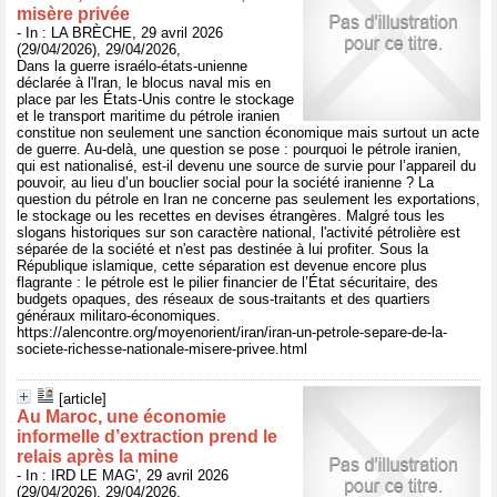
misère privée
- In : LA BRÈCHE, 29 avril 2026
(29/04/2026), 29/04/2026,
Dans la guerre israélo-états-unienne
déclarée à l'Iran, le blocus naval mis en
place par les États-Unis contre le stockage
et le transport maritime du pétrole iranien
constitue non seulement une sanction économique mais surtout un acte
de guerre. Au-delà, une question se pose : pourquoi le pétrole iranien,
qui est nationalisé, est-il devenu une source de survie pour l’appareil du
pouvoir, au lieu d’un bouclier social pour la société iranienne ? La
question du pétrole en Iran ne concerne pas seulement les exportations,
le stockage ou les recettes en devises étrangères. Malgré tous les
slogans historiques sur son caractère national, l'activité pétrolière est
séparée de la société et n'est pas destinée à lui profiter. Sous la
République islamique, cette séparation est devenue encore plus
flagrante : le pétrole est le pilier financier de l’État sécuritaire, des
budgets opaques, des réseaux de sous-traitants et des quartiers
généraux militaro-économiques.
https://alencontre.org/moyenorient/iran/iran-un-petrole-separe-de-la-
societe-richesse-nationale-misere-privee.html
[article]
Au Maroc, une économie
informelle d’extraction prend le
relais après la mine
- In : IRD LE MAG', 29 avril 2026
(29/04/2026), 29/04/2026,