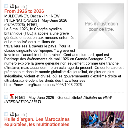
[article]
From 1926 to 2026
MULDOWNEY, Decca - In : NEW
INTERNATIONALIST, May-June 2026
(07/05/2026), N°561,
Le 3 mai 1926, le Congrès syndical
britannique (TUC) a appelé à une grève
générale en soutien aux mineurs enfermés,
qui a mobilisé deux millions de
travailleur·ses à travers le pays. Pour la
classe dirigeante de l'époque, "la grève est
la voie de l’anarchie et de la ruine". Cent ans plus tard, quel est
l'héritage des événements de mai 1926 en Grande-Bretagne ? Ce
numéro explore la grève générale non seulement comme une tranche
d'histoire, mais aussi comme un éclairage du présent. Ce centenaire est
prémonitoire dans le monde globalisé d'aujourd'hui, de plus en plus
inégalitaire, violent et divisé, où les gouvernements d’extrême droite et
ultralibéraux érodent les droits des travailleur·ses.
https://newint.org/trade-unions/2026/1926-2026
N°561 - May-June 2026 - General Strike!
(Bulletin de NEW
INTERNATIONALIST)
[article]
Huile d’argan. Les Marocaines
exploitées, les multinationales