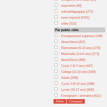
exposition
[40]
outil pédagogique
[272]
texte imprimé
[5331]
vidéo
[312]
Par public cible
Enseignement supérieur
[249]
4ème/3ème
[267]
Élémentaire (6-10 ans)
[270]
Maternelle (3-4-5 ans)
[273]
6ème/5ème
[286]
Cycle 2 (6-7 ans)
[447]
Collège (11-14 ans)
[500]
Adulte
[508]
Cycle 3 (8-10 ans)
[586]
Lycée (15-17 ans)
[600]
Enseignant / animateur
[611]