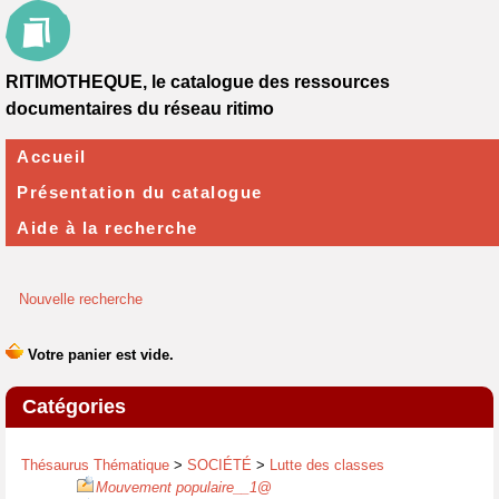
RITIMOTHEQUE, le catalogue des ressources
documentaires du réseau ritimo
Accueil
Présentation du catalogue
Aide à la recherche
Nouvelle recherche
Catégories
Thésaurus Thématique
>
SOCIÉTÉ
>
Lutte des classes
Mouvement populaire__1
@