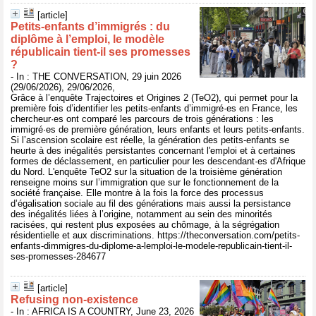
[article]
Petits‑enfants d’immigrés : du
diplôme à l’emploi, le modèle
républicain tient‑il ses promesses
?
- In : THE CONVERSATION, 29 juin 2026
(29/06/2026), 29/06/2026,
Grâce à l’enquête Trajectoires et Origines 2 (TeO2), qui permet pour la
première fois d’identifier les petits-enfants d’immigré·es en France, les
chercheur·es ont comparé les parcours de trois générations : les
immigré·es de première génération, leurs enfants et leurs petits-enfants.
Si l’ascension scolaire est réelle, la génération des petits-enfants se
heurte à des inégalités persistantes concernant l'emploi et à certaines
formes de déclassement, en particulier pour les descendant·es d'Afrique
du Nord. L'enquête TeO2 sur la situation de la troisième génération
renseigne moins sur l’immigration que sur le fonctionnement de la
société française. Elle montre à la fois la force des processus
d’égalisation sociale au fil des générations mais aussi la persistance
des inégalités liées à l’origine, notamment au sein des minorités
racisées, qui restent plus exposées au chômage, à la ségrégation
résidentielle et aux discriminations. https://theconversation.com/petits-
enfants-dimmigres-du-diplome-a-lemploi-le-modele-republicain-tient-il-
ses-promesses-284677
[article]
Refusing non-existence
- In : AFRICA IS A COUNTRY, June 23, 2026