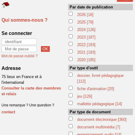
Par date de publication
2026
[16]
Qui sommes-nous ?
2025
[79]
2024
[126]
Se connecter
2023
[187]
2022
[193]
2021
[193]
Mot de passe oublié ?
2020
[185]
Adresse
Par type d'outil
dossier, livret pédagogique
75 lieux en France et à
[112]
l'international
Consulter la carte des membres
fiche d'animation
[20]
et relais
jeu
[126]
mallette pédagogique
[14]
Une remarque ? Une question ?
contact
Par type de document
document électronique
[360]
document multimédia
[7]
enregistrement audio
[14]