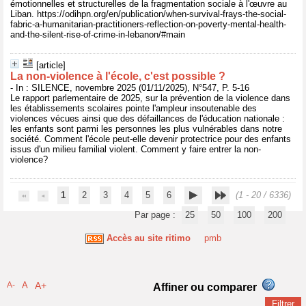
émotionnelles et structurelles de la fragmentation sociale à l'œuvre au
Liban. https://odihpn.org/en/publication/when-survival-frays-the-social-
fabric-a-humanitarian-practitioners-reflection-on-poverty-mental-health-
and-the-silent-rise-of-crime-in-lebanon/#main
[article]
La non-violence à l'école, c'est possible ?
- In : SILENCE, novembre 2025 (01/11/2025), N°547, P. 5-16
Le rapport parlementaire de 2025, sur la prévention de la violence dans
les établissements scolaires pointe l'ampleur insoutenable des
violences vécues ainsi que des défaillances de l'éducation nationale :
les enfants sont parmi les personnes les plus vulnérables dans notre
société. Comment l'école peut-elle devenir protectrice pour des enfants
issus d'un milieu familial violent. Comment y faire entrer la non-
violence?
1
2
3
4
5
6
(1 - 20 / 6336)
Par page :
25
50
100
200
Accès au site ritimo
pmb
A-
A
A+
Affiner ou comparer