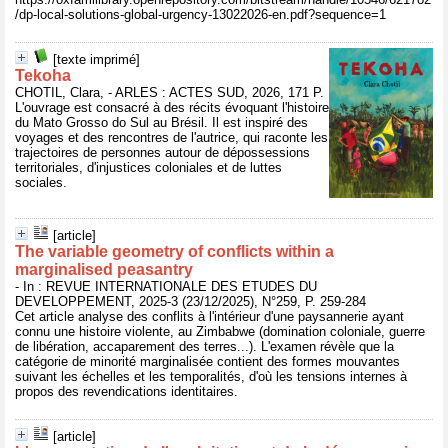
/dp-local-solutions-global-urgency-13022026-en.pdf?sequence=1
[texte imprimé]
Tekoha
CHOTIL, Clara, - ARLES : ACTES SUD, 2026, 171 P.
L'ouvrage est consacré à des récits évoquant l'histoire
du Mato Grosso do Sul au Brésil. Il est inspiré des
voyages et des rencontres de l'autrice, qui raconte les
trajectoires de personnes autour de dépossessions
territoriales, d'injustices coloniales et de luttes
sociales.
[article]
The variable geometry of conflicts within a
marginalised peasantry
- In : REVUE INTERNATIONALE DES ETUDES DU
DEVELOPPEMENT, 2025-3 (23/12/2025), N°259, P. 259-284
Cet article analyse des conflits à l'intérieur d'une paysannerie ayant
connu une histoire violente, au Zimbabwe (domination coloniale, guerre
de libération, accaparement des terres...). L'examen révèle que la
catégorie de minorité marginalisée contient des formes mouvantes
suivant les échelles et les temporalités, d'où les tensions internes à
propos des revendications identitaires.
[article]