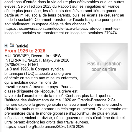
conditions d’entrée dans la vie adulte plus défavorables que les autres
élèves. Selon l’édition 2023 du Rapport sur les inégalités en France,
dès le plus jeune âge, les résultats des élèves sont liés en grande
partie au milieu social de leurs parents, puis les écarts se creusent au
fil de la scolarité. Comment transformer l’école française pour qu’elle
soit réellement un espace d’égalité des chances ?
https://theconversation.com/lecole-face-a-la-pauvrete-comment-les-
inegalites-sociales-se-transforment-en-inegalites-scolaires-279474
[article]
From 1926 to 2026
MULDOWNEY, Decca - In : NEW
INTERNATIONALIST, May-June 2026
(07/05/2026), N°561,
Le 3 mai 1926, le Congrès syndical
britannique (TUC) a appelé à une grève
générale en soutien aux mineurs enfermés,
qui a mobilisé deux millions de
travailleur·ses à travers le pays. Pour la
classe dirigeante de l'époque, "la grève est
la voie de l’anarchie et de la ruine". Cent ans plus tard, quel est
l'héritage des événements de mai 1926 en Grande-Bretagne ? Ce
numéro explore la grève générale non seulement comme une tranche
d'histoire, mais aussi comme un éclairage du présent. Ce centenaire est
prémonitoire dans le monde globalisé d'aujourd'hui, de plus en plus
inégalitaire, violent et divisé, où les gouvernements d’extrême droite et
ultralibéraux érodent les droits des travailleur·ses.
https://newint.org/trade-unions/2026/1926-2026