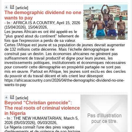
[article]
The demographic dividend no one
wants to pay
- In : AFRICA IS A COUNTRY, April 15, 2026
(15/04/2026), 15/04/2026,
Les jeunes Africain·es ont été appelé·es le
"plus grand atout du continent" tellement de
fois que l'expression a perdu de sa valeur.
Certes l'Afrique est jeune et sa population de jeunes devrait augmenter
de 132 millions cette décennie. Mais l’échelle démographique ne
construit pas un destin. Les économies africaines ne génèrent pas
suffisamment de travail productif et digne pour leurs jeunes, les
investissements politiques, institutionnels et économiques nécessaires
pour convertir cette démographie en prospérité partagée ne sont pas
mis en œuvre. Partout en Afrique, les jeunes sont exclu·es des cercles
du pouvoir et du travail décent et iels crient leur désespoir.
https://africasacountry.com/2026/04/the-demographic-dividend-no-one-
wants-to-pay
[article]
Beyond “Christian genocide”:
The real roots of criminal violence
in Nigeria
- In : THE NEW HUMANITARIAN, March 5,
2026 (05/03/2026), 05/03/2026,
Le Nigeria connaît l'une des pires vagues
d'enlèvements et de violence de son histoire