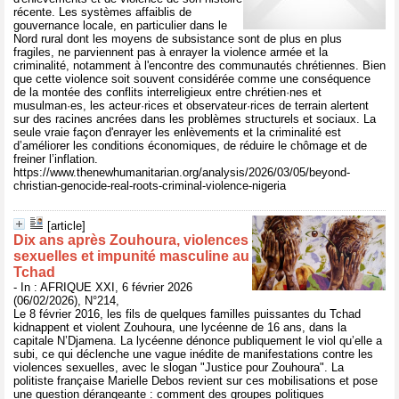
récente. Les systèmes affaiblis de
gouvernance locale, en particulier dans le
Nord rural dont les moyens de subsistance sont de plus en plus
fragiles, ne parviennent pas à enrayer la violence armée et la
criminalité, notamment à l'encontre des communautés chrétiennes. Bien
que cette violence soit souvent considérée comme une conséquence
de la montée des conflits interreligieux entre chrétien·nes et
musulman·es, les acteur·rices et observateur·rices de terrain alertent
sur des racines ancrées dans les problèmes structurels et sociaux. La
seule vraie façon d'enrayer les enlèvements et la criminalité est
d’améliorer les conditions économiques, de réduire le chômage et de
freiner l’inflation.
https://www.thenewhumanitarian.org/analysis/2026/03/05/beyond-
christian-genocide-real-roots-criminal-violence-nigeria
[article]
Dix ans après Zouhoura, violences
sexuelles et impunité masculine au
Tchad
- In : AFRIQUE XXI, 6 février 2026
(06/02/2026), N°214,
Le 8 février 2016, les fils de quelques familles puissantes du Tchad
kidnappent et violent Zouhoura, une lycéenne de 16 ans, dans la
capitale N’Djamena. La lycéenne dénonce publiquement le viol qu’elle a
subi, ce qui déclenche une vague inédite de manifestations contre les
violences sexuelles, avec le slogan "Justice pour Zouhoura". La
politiste française Marielle Debos revient sur ces mobilisations et pose
une question dérangeante : comment des groupes politiques