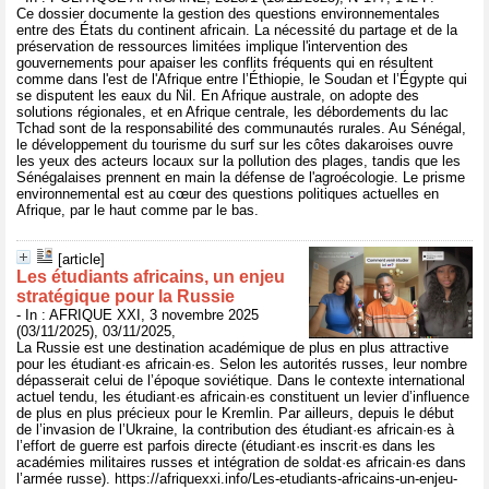
Ce dossier documente la gestion des questions environnementales
entre des États du continent africain. La nécessité du partage et de la
préservation de ressources limitées implique l'intervention des
gouvernements pour apaiser les conflits fréquents qui en résultent
comme dans l'est de l'Afrique entre l’Éthiopie, le Soudan et l’Égypte qui
se disputent les eaux du Nil. En Afrique australe, on adopte des
solutions régionales, et en Afrique centrale, les débordements du lac
Tchad sont de la responsabilité des communautés rurales. Au Sénégal,
le développement du tourisme du surf sur les côtes dakaroises ouvre
les yeux des acteurs locaux sur la pollution des plages, tandis que les
Sénégalaises prennent en main la défense de l'agroécologie. Le prisme
environnemental est au cœur des questions politiques actuelles en
Afrique, par le haut comme par le bas.
[article]
Les étudiants africains, un enjeu
stratégique pour la Russie
- In : AFRIQUE XXI, 3 novembre 2025
(03/11/2025), 03/11/2025,
La Russie est une destination académique de plus en plus attractive
pour les étudiant·es africain·es. Selon les autorités russes, leur nombre
dépasserait celui de l’époque soviétique. Dans le contexte international
actuel tendu, les étudiant·es africain·es constituent un levier d’influence
de plus en plus précieux pour le Kremlin. Par ailleurs, depuis le début
de l’invasion de l’Ukraine, la contribution des étudiant·es africain·es à
l’effort de guerre est parfois directe (étudiant·es inscrit·es dans les
académies militaires russes et intégration de soldat·es africain·es dans
l’armée russe). https://afriquexxi.info/Les-etudiants-africains-un-enjeu-