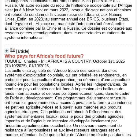
les dirigeants nationalistes ont rompu avec Paris pour s'allier à la
Russie. Un autre épisode du recul de l'influence occidentale sur l'Afrique
s'est joué à New York en mars 2022, lorsque dix-sept nations africaines
ont refusé de condamner l'invasion russe de l'Ukraine, aux Nations
Unies. Enfin, en 2023, au sommet annuel des BRICS, plusieurs États,
dont l’Égypte et l’Éthiopie ont manifesté l'intention d'adhérer à cette
alliance dominée par la Chine et la Russie. Ce dossier est consacré aux
ressorts de ces reconfigurations, dans le contexte des mutations du
système international.
[article]
Who pays for Africa’s food future?
TUMUHE, Charles - In : AFRICA IS A COUNTRY, October 1st, 2025
(01/10/2025), 01/10/2025,
L'actuelle crise agricole de l'Afrique trouve ses racines dans les
systèmes d'exploitation coloniale, qui ont priorisé les rendements, en
particulier pour l'agriculture d'exportation, au détriment d'une agriculture
nourricière pour les populations locales. Après les indépendances, de
nombreux pays africains ont fait face à la pression des bailleurs de
fonds internationaux et de leurs politiques économiques, dans le cadre
de l'aide au développement. Ces programmes d'ajustement structurel
ont forcé les gouvernements africains à privatiser la terre, à abandonner
les petit·es agriculteur·rices et à ouvrir leurs marchés aux produits
agricoles étrangers. Ces politiques ont abouti à l'effondrement des
systèmes alimentaires locaux, sous le poids des produits agricoles
importés et de l'agriculture intensive développée localement par
l'industrie agroalimentaire occidentale. Un nouveau mouvement de
résistance à l'agrobusiness et aux investisseurs étrangers est en
marche, défendant l'idée que le futur de l'Afrique ne réside pas dans les