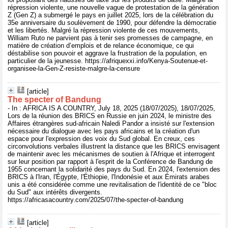
répression violente, une nouvelle vague de protestation de la génération
Z (Gen Z) a submergé le pays en juillet 2025, lors de la célébration du
35e anniversaire du soulèvement de 1990, pour défendre la démocratie
et les libertés. Malgré la répression violente de ces mouvements,
William Ruto ne parvient pas à tenir ses promesses de campagne, en
matière de création d’emplois et de relance économique, ce qui
déstabilise son pouvoir et aggrave la frustration de la population, en
particulier de la jeunesse. https://afriquexxi.info/Kenya-Soutenue-et-
organisee-la-Gen-Z-resiste-malgre-la-censure
[article]
The specter of Bandung
- In : AFRICA IS A COUNTRY, July 18, 2025 (18/07/2025), 18/07/2025,
Lors de la réunion des BRICS en Russie en juin 2024, le ministre des
Affaires étrangères sud-africain Naledi Pandor a insisté sur l'extension
nécessaire du dialogue avec les pays africains et la création d'un
espace pour l'expression des voix du Sud global. En creux, ces
circonvolutions verbales illustrent la distance que les BRICS envisagent
de maintenir avec les mécanismes de soutien à l'Afrique et interrogent
sur leur position par rapport à l'esprit de la Conférence de Bandung de
1955 concernant la solidarité des pays du Sud. En 2024, l'extension des
BRICS à l'Iran, l'Égypte, l'Éthiopie, l'Indonésie et aux Émirats arabes
unis a été considérée comme une revitalisation de l'identité de ce "bloc
du Sud" aux intérêts divergents.
https://africasacountry.com/2025/07/the-specter-of-bandung
[article]