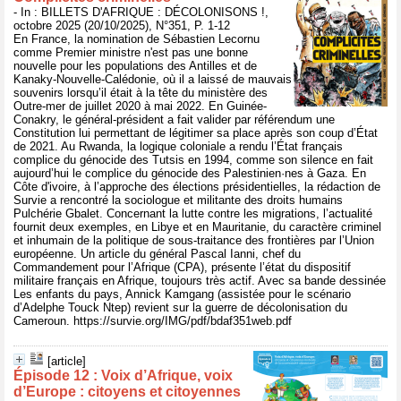
- In : BILLETS D'AFRIQUE : DÉCOLONISONS !,
octobre 2025 (20/10/2025), N°351, P. 1-12
En France, la nomination de Sébastien Lecornu
comme Premier ministre n'est pas une bonne
nouvelle pour les populations des Antilles et de
Kanaky-Nouvelle-Calédonie, où il a laissé de mauvais
souvenirs lorsqu’il était à la tête du ministère des
Outre-mer de juillet 2020 à mai 2022. En Guinée-
Conakry, le général-président a fait valider par référendum une
Constitution lui permettant de légitimer sa place après son coup d’État
de 2021. Au Rwanda, la logique coloniale a rendu l’État français
complice du génocide des Tutsis en 1994, comme son silence en fait
aujourd’hui le complice du génocide des Palestinien·nes à Gaza. En
Côte d'ivoire, à l’approche des élections présidentielles, la rédaction de
Survie a rencontré la sociologue et militante des droits humains
Pulchérie Gbalet. Concernant la lutte contre les migrations, l’actualité
fournit deux exemples, en Libye et en Mauritanie, du caractère criminel
et inhumain de la politique de sous-traitance des frontières par l’Union
européenne. Un article du général Pascal Ianni, chef du
Commandement pour l’Afrique (CPA), présente l’état du dispositif
militaire français en Afrique, toujours très actif. Avec sa bande dessinée
Les enfants du pays, Annick Kamgang (assistée pour le scénario
d’Adelphe Touck Ntep) revient sur la guerre de décolonisation du
Cameroun. https://survie.org/IMG/pdf/bdaf351web.pdf
[article]
Épisode 12 : Voix d’Afrique, voix
d’Europe : citoyens et citoyennes