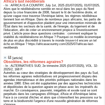
Africa’s last neoliberals
- In : AFRICA IS A COUNTRY, July 1st, 2025 (01/07/2025), 01/07/2025,
Alors que le néolibéralisme semble en recul dans les pays du Nord
depuis la crise financière de 2008, faisant le lit de l'extrême droite, et
qu'une vague rose traverse l'Amérique latine, les régimes néolibéraux
tiennent bon en Afrique. Dans de nombreux pays africains, les partis de
gouvernement et d'opposition plaident pour une intervention minimale de
l'État dans les secteurs de la santé, de l'énergie, du logement et de
l'éducation, afin de créer un environnement propice à l'investissement
privé. L'article pose deux questions centrales : comment expliquer la
stabilité du néolibéralisme en Afrique ? Pourquoi ce modèle économique
de plus en plus discrédité à travers le monde trouve-t-il encore un tel
écho en Afrique ? https://africasacountry.com/2025/07/africas-last-
neoliberals
[article]
Obsolètes, les réformes agraires?
- In : ALTERNATIVES SUD, 2e trimestre 2025 (01/07/2025), VOL. 32-
2025/2, 168 P.
Autrefois au cœur des stratégies de développement des pays du Sud,
les réformes agraires redistributives ont progressivement disparu des
agendas internationaux et des priorités politiques nationales dans les
années 1980. Elles ont été supplantées par des approches technicistes
et dépolitisées de la question agraire en phase avec les impératifs du
marché. En conséquence, pauvreté, inégalités et exode rural se sont
perpétués dans les campagnes d'Afrique, d'Asie et d'Amérique latine.
Face à ce constat d'échec et alors que s'intensifient les pressions sur la
terre et la biodiversité l'urgence d'une nouvelle génération de réformes
s'impose.