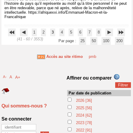
l’histoire du pays qu’il représente au motif qu’à titre personnel il ne peut
en être redevable, parce que né après, relève de la malhonnêteté
intellectuelle. https://afriquexxi.info/Emmanuel-Macron-et-la-
Francafrique
1
2
3
4
5
6
7
8
(41 - 60 / 3553)
Par page :
25
50
100
200
Accès au site ritimo
pmb
A-
A
A+
Affiner ou comparer
Par date de publication
2026
[36]
Qui sommes-nous ?
2025
[56]
2024
[62]
Se connecter
2023
[78]
2022
[91]