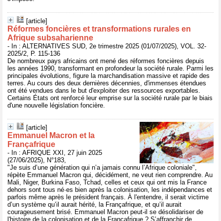
[article]
Réformes foncières et transformations rurales en
Afrique subsaharienne
- In : ALTERNATIVES SUD, 2e trimestre 2025 (01/07/2025), VOL. 32-
2025/2, P. 115-136
De nombreux pays africains ont mené des réformes foncières depuis
les années 1990, transformant en profondeur la société rurale. Parmi les
principales évolutions, figure la marchandisation massive et rapide des
terres. Au cours des deux dernières décennies, d'immenses étendues
ont été vendues dans le but d'exploiter des ressources exportables.
Certains États ont renforcé leur emprise sur la société rurale par le biais
d'une nouvelle législation foncière.
[article]
Emmanuel Macron et la
Françafrique
- In : AFRIQUE XXI, 27 juin 2025
(27/06/2025), N°183,
"Je suis d’une génération qui n’a jamais connu l’Afrique coloniale",
répète Emmanuel Macron qui, décidément, ne veut rien comprendre. Au
Mali, Niger, Burkina Faso, Tchad, celles et ceux qui ont mis la France
dehors sont tous né·es bien après la colonisation, les indépendances et
parfois même après le président français. À l'entendre, il serait victime
d’un système qu’il aurait hérité, la Françafrique, et qu’il aurait
courageusement brisé. Emmanuel Macron peut-il se désolidariser de
l'histoire de la colonisation et de la Françafrique ? S’affranchir de