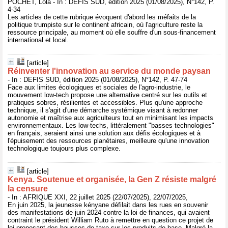
POCHET, Lola - In : DEFIS SUD, édition 2025 (01/08/2025), N°142, P.
4-34
Les articles de cette rubrique évoquent d'abord les méfaits de la
politique trumpiste sur le continent africain, où l'agriculture reste la
ressource principale, au moment où elle souffre d'un sous-financement
international et local.
[article]
Réinventer l'innovation au service du monde paysan
- In : DEFIS SUD, édition 2025 (01/08/2025), N°142, P. 47-74
Face aux limites écologiques et sociales de l'agro-industrie, le
mouvement low-tech propose une alternative centré sur les outils et
pratiques sobres, résilientes et accessibles. Plus qu'une approche
technique, il s'agit d'une démarche systémique visant à redonner
autonomie et maîtrise aux agriculteurs tout en minimisant les impacts
environnementaux. Les low-techs, littéralement "basses technologies"
en français, seraient ainsi une solution aux défis écologiques et à
l'épuisement des ressources planétaires, meilleure qu'une innovation
technologique toujours plus complexe.
[article]
Kenya. Soutenue et organisée, la Gen Z résiste malgré
la censure
- In : AFRIQUE XXI, 22 juillet 2025 (22/07/2025), 22/07/2025,
En juin 2025, la jeunesse kényane défilait dans les rues en souvenir
des manifestations de juin 2024 contre la loi de finances, qui avaient
contraint le président William Ruto à remettre en question ce projet de
loi proposant des hausses de taxe sur les produits de base. Malgré la