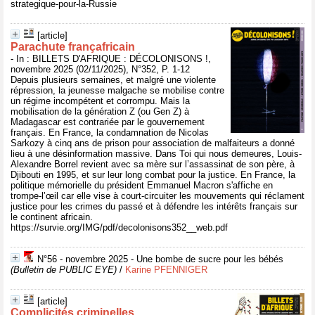
strategique-pour-la-Russie
[article]
Parachute françafricain
- In : BILLETS D'AFRIQUE : DÉCOLONISONS !,
novembre 2025 (02/11/2025), N°352, P. 1-12
Depuis plusieurs semaines, et malgré une violente
répression, la jeunesse malgache se mobilise contre
un régime incompétent et corrompu. Mais la
mobilisation de la génération Z (ou Gen Z) à
Madagascar est contrariée par le gouvernement
français. En France, la condamnation de Nicolas
Sarkozy à cinq ans de prison pour association de malfaiteurs a donné
lieu à une désinformation massive. Dans Toi qui nous demeures, Louis-
Alexandre Borrel revient avec sa mère sur l’assassinat de son père, à
Djibouti en 1995, et sur leur long combat pour la justice. En France, la
politique mémorielle du président Emmanuel Macron s'affiche en
trompe-l’œil car elle vise à court-circuiter les mouvements qui réclament
justice pour les crimes du passé et à défendre les intérêts français sur
le continent africain.
https://survie.org/IMG/pdf/decolonisons352__web.pdf
N°56 - novembre 2025 - Une bombe de sucre pour les bébés
(Bulletin de PUBLIC EYE)
/
Karine PFENNIGER
[article]
Complicités criminelles