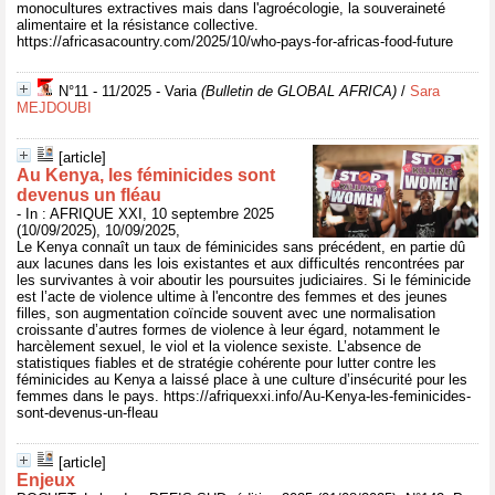
monocultures extractives mais dans l'agroécologie, la souveraineté
alimentaire et la résistance collective.
https://africasacountry.com/2025/10/who-pays-for-africas-food-future
N°11 - 11/2025 - Varia
(Bulletin de GLOBAL AFRICA)
/
Sara
MEJDOUBI
[article]
Au Kenya, les féminicides sont
devenus un fléau
- In : AFRIQUE XXI, 10 septembre 2025
(10/09/2025), 10/09/2025,
Le Kenya connaît un taux de féminicides sans précédent, en partie dû
aux lacunes dans les lois existantes et aux difficultés rencontrées par
les survivantes à voir aboutir les poursuites judiciaires. Si le féminicide
est l’acte de violence ultime à l'encontre des femmes et des jeunes
filles, son augmentation coïncide souvent avec une normalisation
croissante d’autres formes de violence à leur égard, notamment le
harcèlement sexuel, le viol et la violence sexiste. L’absence de
statistiques fiables et de stratégie cohérente pour lutter contre les
féminicides au Kenya a laissé place à une culture d’insécurité pour les
femmes dans le pays. https://afriquexxi.info/Au-Kenya-les-feminicides-
sont-devenus-un-fleau
[article]
Enjeux