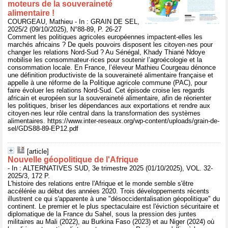
moteurs de la souveraineté
alimentaire !
COURGEAU, Mathieu - In : GRAIN DE SEL,
2025/2 (09/10/2025), N°88-89, P. 26-27
Comment les politiques agricoles européennes impactent-elles les
marchés africains ? De quels pouvoirs disposent les citoyen·nes pour
changer les relations Nord-Sud ? Au Sénégal, Khady Thiané Ndoye
mobilise les consommateur·rices pour soutenir l’agroécologie et la
consommation locale. En France, l’éleveur Mathieu Courgeau dénonce
une définition productiviste de la souveraineté alimentaire française et
appelle à une réforme de la Politique agricole commune (PAC), pour
faire évoluer les relations Nord-Sud. Cet épisode croise les regards
africain et européen sur la souveraineté alimentaire, afin de réorienter
les politiques, briser les dépendances aux exportations et rendre aux
citoyen·nes leur rôle central dans la transformation des systèmes
alimentaires. https://www.inter-reseaux.org/wp-content/uploads/grain-de-
sel/GDS88-89-EP12.pdf
[article]
Nouvelle géopolitique de l'Afrique
- In : ALTERNATIVES SUD, 3e trimestre 2025 (01/10/2025), VOL. 32-
2025/3, 172 P.
L'histoire des relations entre l'Afrique et le monde semble s'être
accélérée au début des années 2020. Trois développements récents
illustrent ce qui s'apparente à une "désoccidentalisation géopolitique" du
continent. Le premier et le plus spectaculaire est l'éviction sécuritaire et
diplomatique de la France du Sahel, sous la pression des juntes
militaires au Mali (2022), au Burkina Faso (2023) et au Niger (2024) où