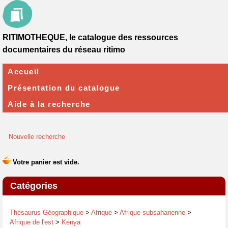
RITIMOTHEQUE, le catalogue des ressources
documentaires du réseau ritimo
Accueil
Présentation du catalogue
Aide à la recherche
Nouvelle recherche
Catégories
Thésaurus Géographique
>
Afrique
>
Afrique subsaharienne
>
Afrique de l'est
>
Kenya