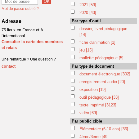
2021
[59]
Mot de passe oublié ?
2020
[43]
Adresse
Par type d'outil
dossier, livret pédagogique
75 lieux en France et à
[14]
l'international
Consulter la carte des membres
fiche d'animation
[1]
et relais
jeu
[13]
mallette pédagogique
[5]
Une remarque ? Une question ?
contact
Par type de document
document électronique
[302]
enregistrement audio
[20]
exposition
[19]
outil pédagogique
[33]
texte imprimé
[3123]
vidéo
[69]
Par public cible
Élémentaire (6-10 ans)
[36]
4ème/3ème
[49]