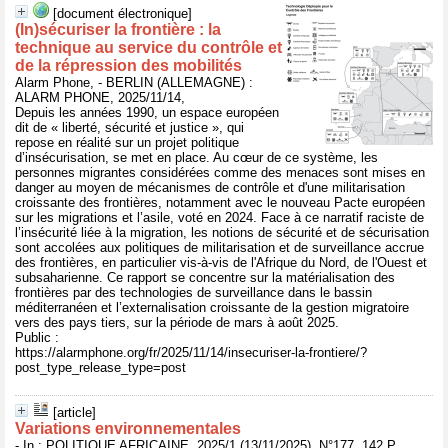
[document électronique]
(In)sécuriser la frontière : la
technique au service du contrôle et
de la répression des mobilités
Alarm Phone, - BERLIN (ALLEMAGNE) :
ALARM PHONE, 2025/11/14,
Depuis les années 1990, un espace européen
dit de « liberté, sécurité et justice », qui
repose en réalité sur un projet politique
d’insécurisation, se met en place. Au cœur de ce système, les
personnes migrantes considérées comme des menaces sont mises en
danger au moyen de mécanismes de contrôle et d'une militarisation
croissante des frontières, notamment avec le nouveau Pacte européen
sur les migrations et l’asile, voté en 2024. Face à ce narratif raciste de
l’insécurité liée à la migration, les notions de sécurité et de sécurisation
sont accolées aux politiques de militarisation et de surveillance accrue
des frontières, en particulier vis-à-vis de l'Afrique du Nord, de l'Ouest et
subsaharienne. Ce rapport se concentre sur la matérialisation des
frontières par des technologies de surveillance dans le bassin
méditerranéen et l’externalisation croissante de la gestion migratoire
vers des pays tiers, sur la période de mars à août 2025.
Public :
https://alarmphone.org/fr/2025/11/14/insecuriser-la-frontiere/?
post_type_release_type=post
[article]
Variations environnementales
- In : POLITIQUE AFRICAINE, 2025/1 (13/11/2025), N°177, 142 P.