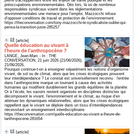
pierre d'achoppement entre les enjeux de santé publique et les
préoccupations environnementales. Dès lors, là où de nombreux
responsables syndicaux voient dans les réglementations
environnementales une menace pour l’emploi, Mazzocchi refuse
d’opposer conditions de travail et protection de l’environnement.
https://theconversation.com/tony-mazzocchi-le-syndicaliste-oublie-qui-
pensa-la-transition-juste-285257
[article]
Quelle éducation au vivant à
l’heure de l’anthropocène ?
LANGE, Jean-Marc - In : THE
CONVERSATION, 21 juin 2026 (21/06/2026),
21/06/2026,
Pourquoi continue-t-on à enseigner séparément les notions d’organisme
vivant, de sol ou de climat, alors que les crises écologiques prouvent
leur interdépendance ? Le constat est universellement reconnu : l'entrée
dans l’anthropocène marque un tournant à cause des activités
humaines qui modifient durablement les grands équilibres de la planète.
Or à l’école, les savoirs restent organisés en disciplines distinctes qui
décomposent le vivant, l'environnement et le climat, au risque d’en
atténuer les dynamiques relationnelles, alors que les crises écologiques
rappellent que le vivant se déploie dans un tissu d’interdépendances
nécessitant un enseignement interdisciplinaire.
https://theconversation.com/quelle-education-au-vivant-a-lheure-de-
lanthropocene-281654
[article]