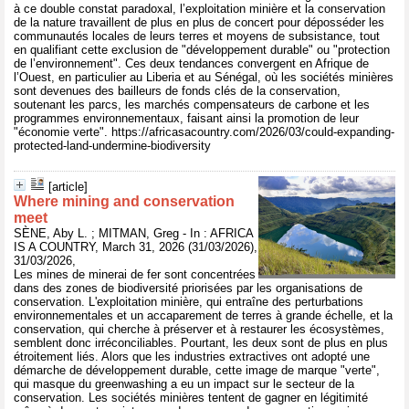
à ce double constat paradoxal, l’exploitation minière et la conservation
de la nature travaillent de plus en plus de concert pour déposséder les
communautés locales de leurs terres et moyens de subsistance, tout
en qualifiant cette exclusion de "développement durable" ou "protection
de l’environnement". Ces deux tendances convergent en Afrique de
l’Ouest, en particulier au Liberia et au Sénégal, où les sociétés minières
sont devenues des bailleurs de fonds clés de la conservation,
soutenant les parcs, les marchés compensateurs de carbone et les
programmes environnementaux, faisant ainsi la promotion de leur
"économie verte". https://africasacountry.com/2026/03/could-expanding-
protected-land-undermine-biodiversity
[article]
Where mining and conservation
meet
SÈNE, Aby L. ; MITMAN, Greg - In : AFRICA
IS A COUNTRY, March 31, 2026 (31/03/2026),
31/03/2026,
Les mines de minerai de fer sont concentrées
dans des zones de biodiversité priorisées par les organisations de
conservation. L'exploitation minière, qui entraîne des perturbations
environnementales et un accaparement de terres à grande échelle, et la
conservation, qui cherche à préserver et à restaurer les écosystèmes,
semblent donc irréconciliables. Pourtant, les deux sont de plus en plus
étroitement liés. Alors que les industries extractives ont adopté une
démarche de développement durable, cette image de marque "verte",
qui masque du greenwashing a eu un impact sur le secteur de la
conservation. Les sociétés minières tentent de gagner en légitimité