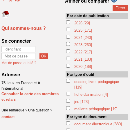
A
A+
Affiner ou comparer
Par date de publication
2026
[29]
Qui sommes-nous ?
2025
[171]
2024
[240]
Se connecter
2023
[260]
2022
[217]
2021
[183]
Mot de passe oublié ?
2020
[188]
Adresse
Par type d'outil
dossier, livret pédagogique
75 lieux en France et à
[119]
l'international
Consulter la carte des membres
fiche d'animation
[4]
et relais
jeu
[123]
mallette pédagogique
[19]
Une remarque ? Une question ?
contact
Par type de document
document électronique
[880]