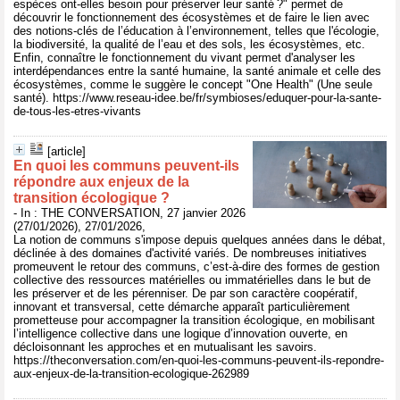
espèces ont-elles besoin pour préserver leur santé ?" permet de
découvrir le fonctionnement des écosystèmes et de faire le lien avec
des notions-clés de l’éducation à l’environnement, telles que l'écologie,
la biodiversité, la qualité de l’eau et des sols, les écosystèmes, etc.
Enfin, connaître le fonctionnement du vivant permet d'analyser les
interdépendances entre la santé humaine, la santé animale et celle des
écosystèmes, comme le suggère le concept "One Health" (Une seule
santé). https://www.reseau-idee.be/fr/symbioses/eduquer-pour-la-sante-
de-tous-les-etres-vivants
[article]
En quoi les communs peuvent-ils
répondre aux enjeux de la
transition écologique ?
- In : THE CONVERSATION, 27 janvier 2026
(27/01/2026), 27/01/2026,
La notion de communs s'impose depuis quelques années dans le débat,
déclinée à des domaines d'activité variés. De nombreuses initiatives
promeuvent le retour des communs, c’est-à-dire des formes de gestion
collective des ressources matérielles ou immatérielles dans le but de
les préserver et de les pérenniser. De par son caractère coopératif,
innovant et transversal, cette démarche apparaît particulièrement
prometteuse pour accompagner la transition écologique, en mobilisant
l’intelligence collective dans une logique d’innovation ouverte, en
décloisonnant les approches et en mutualisant les savoirs.
https://theconversation.com/en-quoi-les-communs-peuvent-ils-repondre-
aux-enjeux-de-la-transition-ecologique-262989