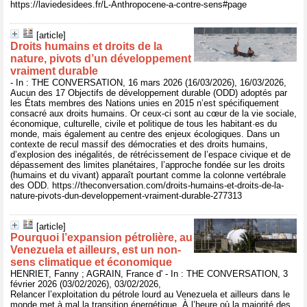
https://laviedesidees.fr/L-Anthropocene-a-contre-sens#page
[article]
Droits humains et droits de la
nature, pivots d’un développement
vraiment durable
- In : THE CONVERSATION, 16 mars 2026 (16/03/2026), 16/03/2026,
Aucun des 17 Objectifs de développement durable (ODD) adoptés par
les États membres des Nations unies en 2015 n’est spécifiquement
consacré aux droits humains. Or ceux-ci sont au cœur de la vie sociale,
économique, culturelle, civile et politique de tous les habitant·es du
monde, mais également au centre des enjeux écologiques. Dans un
contexte de recul massif des démocraties et des droits humains,
d’explosion des inégalités, de rétrécissement de l’espace civique et de
dépassement des limites planétaires, l’approche fondée sur les droits
(humains et du vivant) apparaît pourtant comme la colonne vertébrale
des ODD. https://theconversation.com/droits-humains-et-droits-de-la-
nature-pivots-dun-developpement-vraiment-durable-277313
[article]
Pourquoi l’expansion pétrolière, au
Venezuela et ailleurs, est un non-
sens climatique et économique
HENRIET, Fanny ; AGRAIN, France d' - In : THE CONVERSATION, 3
février 2026 (03/02/2026), 03/02/2026,
Relancer l’exploitation du pétrole lourd au Venezuela et ailleurs dans le
monde met à mal la transition énergétique. À l’heure où la majorité des