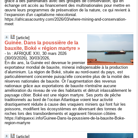
grâce à des partenariats avec des groupes de conservation, qui en
échange ont accès au financement des multinationales pour mettre en
œuvre leurs programmes de préservation de la nature, ce qui revient à
l’expansion d'un capitalisme néocolonial.
https://africasacountry.com/2026/03/where-mining-and-conservation-
meet
[article]
Guinée. Dans la poussière de la
bauxite, Boké « région martyre »
- In : AFRIQUE XXI, 30 mars 2026
(30/03/2026), 30/03/2026,
En dix ans, la Guinée est devenue le premier
exportateur mondial de bauxite, minerai indispensable à la production
d’aluminium. La région de Boké, située au nord-ouest du pays, est
particulièrement concernée puisqu’elle concentre plus de la moitié des
réserves nationales de bauxite. Or l’augmentation des revenus
nationaux grâce aux exportations de bauxite n'entraîne aucune
amélioration du niveau de vie des habitants et détruit inlassablement le
paysage côtier. Boké est une région martyre. Ses ports de pêche
traditionnels au bord de l’océan Atlantique voient leur activité
drastiquement réduite à cause des vraquiers miniers qui font fuir les
poissons, modifient les écosystèmes en déversant des tonnes de
roches lors des transbordements et aggravent l'érosion côtière.
https://afriquexxi.info/Guinee-Dans-la-poussiere-de-la-bauxite-Boke-
region-martyre
[article]