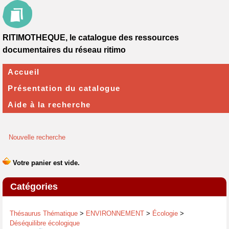
RITIMOTHEQUE, le catalogue des ressources
documentaires du réseau ritimo
Accueil
Présentation du catalogue
Aide à la recherche
Nouvelle recherche
Catégories
Thésaurus Thématique
>
ENVIRONNEMENT
>
Écologie
>
Déséquilibre écologique