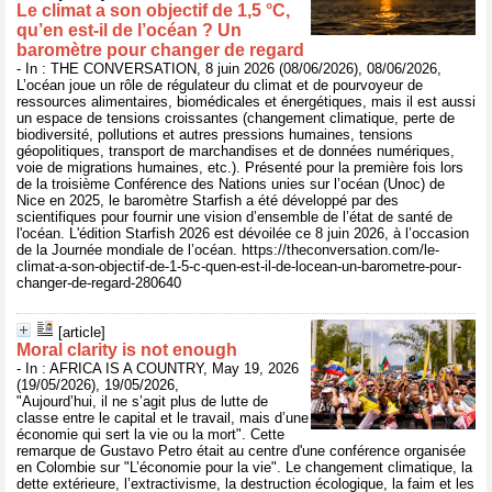
Le climat a son objectif de 1,5 °C,
qu’en est‑il de l’océan ? Un
baromètre pour changer de regard
- In : THE CONVERSATION, 8 juin 2026 (08/06/2026), 08/06/2026,
L’océan joue un rôle de régulateur du climat et de pourvoyeur de
ressources alimentaires, biomédicales et énergétiques, mais il est aussi
un espace de tensions croissantes (changement climatique, perte de
biodiversité, pollutions et autres pressions humaines, tensions
géopolitiques, transport de marchandises et de données numériques,
voie de migrations humaines, etc.). Présenté pour la première fois lors
de la troisième Conférence des Nations unies sur l’océan (Unoc) de
Nice en 2025, le baromètre Starfish a été développé par des
scientifiques pour fournir une vision d’ensemble de l’état de santé de
l'océan. L'édition Starfish 2026 est dévoilée ce 8 juin 2026, à l’occasion
de la Journée mondiale de l’océan. https://theconversation.com/le-
climat-a-son-objectif-de-1-5-c-quen-est-il-de-locean-un-barometre-pour-
changer-de-regard-280640
[article]
Moral clarity is not enough
- In : AFRICA IS A COUNTRY, May 19, 2026
(19/05/2026), 19/05/2026,
"Aujourd’hui, il ne s’agit plus de lutte de
classe entre le capital et le travail, mais d’une
économie qui sert la vie ou la mort". Cette
remarque de Gustavo Petro était au centre d'une conférence organisée
en Colombie sur "L’économie pour la vie". Le changement climatique, la
dette extérieure, l’extractivisme, la destruction écologique, la faim et les