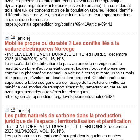
avec les processus territoriaux récents (évolution démographique,
dynamiques migratoires intérieures, diversité urbaine). En considérant
trois niveaux de concentration de la population urbaine, l’étude identifie
différents types de villes, ainsi que leurs rôles et leur importance dans
la dynamique territoriale.
https://journals.openedition.org/confins/69441#article-69441
[article]
Mobilité propre ou durable ? Les conflits liés à la
voiture électrique en Norvège
- In : DEVELOPPEMENT DURABLE ET TERRITOIRES, décembre
2025 (01/04/2026), VOL. 16, N°3,
Le succès de l’électrification du parc automobile norvégien est le
résultat combiné d’actions étatiques et locales. Souvent présentée
comme un phénomène national, la voiture électrique reste un fait urbain
et méridional, révélant un déséquilibre territorial. Ce phénomène se
superpose à la baisse générale de l’usage de la voiture en ville, au
bénéfice des modes de transport alternatifs, remettant en cause les
avantages accordés aux véhicules électriques.
https://journals.openedition.org/developpementdurable/26827
[article]
Les puits naturels de carbone dans la production
juridique de l’espace : territorialisation et planification
- In : DEVELOPPEMENT DURABLE ET TERRITOIRES, décembre
2025 (01/04/2026), VOL. 16, N°3,
Les puits naturels de carbone émergent depuis quelques années