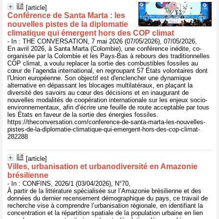
[article]
Conférence de Santa Marta : les
nouvelles pistes de la diplomatie
climatique qui émergent hors des COP climat
- In : THE CONVERSATION, 7 mai 2026 (07/05/2026), 07/05/2026,
En avril 2026, à Santa Marta (Colombie), une conférence inédite, co-
organisée par la Colombie et les Pays-Bas à rebours des traditionnelles
COP climat, a voulu replacer la sortie des combustibles fossiles au
cœur de l’agenda international, en regroupant 57 États volontaires dont
l'Union européenne. Son objectif est d'enclencher une dynamique
alternative en dépassant les blocages multilatéraux, en plaçant la
diversité des savoirs au cœur des décisions et en inaugurant de
nouvelles modalités de coopération internationale sur les enjeux socio-
environnementaux, afin d’écrire une feuille de route acceptable par tous
les États en faveur de la sortie des énergies fossiles.
https://theconversation.com/conference-de-santa-marta-les-nouvelles-
pistes-de-la-diplomatie-climatique-qui-emergent-hors-des-cop-climat-
282288
[article]
Villes, urbanisation et urbanodiversité en Amazonie
brésilienne
- In : CONFINS, 2026/1 (03/04/2026), N°70,
À partir de la littérature spécialisée sur l’Amazonie brésilienne et des
données du dernier recensement démographique du pays, ce travail de
recherche vise à comprendre l’urbanisation régionale, en identifiant la
concentration et la répartition spatiale de la population urbaine en lien