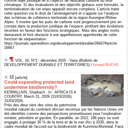
comme objet juridique lié à l’objectif de neutralité carbone du droit
climatique. Si des évaluations et des objectifs globaux sont formulés, la
territorialisation de cet enjeu apparaît encore complexe. L’article traite
cette question via le droit de l’aménagement et s’appuie sur l’analyse
des schémas de cohérence territoriale de la région Auvergne-Rhône-
Alpes. Il montre que les puits de carbone sont progressivement pris en
compte dans la production juridique de l’espace, profitant des évolutions
récentes en faveur des fonctions écologiques. Mais des angles morts
demeurent et font obstacle à une appréhension approfondie de cette
fonction de séquestration.
https://journals.openedition.org/developpementdurable/26667#article-
26667
VOL. 16, N°3 - décembre 2025 - Varia
(Bulletin de
DEVELOPPEMENT DURABLE ET TERRITOIRES)
/
Arnaud BUCHS
[article]
Could expanding protected land
undermine biodiversity?
KERWILLAIN, Shadrach - In : AFRICA IS A
COUNTRY, March 31, 2026 (31/03/2026),
31/03/2026,
Près des deux tiers des sites du patrimoine
mondial naturel du continent africain reconnus par les Nations Unies ont
été identifiés comme des perspectives prometteuses pour l’exploration
minière, pétrolière et gazière. En parallèle, en 2022, 196 pays se sont
engagés à protéger 30 % de la terre et de la mer d'ici à 2030, dans le
cadre mondial de l'accord sur la biodiversité de Kunming-Montréal. Face