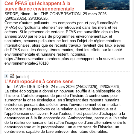
Ces PFAS qui échappent à la
surveillance environnementale
SERRE, Ninon - In : THE CONVERSATION, 29 mars 2026
(29/03/2026), 29/03/2026,
Comme d'autres polluants, les composés per- et polyfluoroalkylés
(PFAS) ou "polluants éternels" se retrouvent dans les mers et les
océans. Si la présence de certains PFAS est surveillée depuis les
années 2000 par le biais de programmes environnementaux et
sanitaires, beaucoup d’autres ne font pas l’objet de réglementations
internationales, alors que de récents travaux révèlent des taux élevés
de PFAS dans les écosystèmes marins, dont les effets sur la santé
environnementale et humaine restent inconnus.
https://theconversation.com/ces-pfas-qui-echappent-a-la-surveillance-
environnementale-278118
[article]
L’Anthropocène à contre-sens
- In : LA VIE DES IDÉES, 24 mars 2026 (24/03/2026), 24/03/2026,
La crise écologique a donné un nouveau souffle à la philosophie de
l’histoire. L'article propose de prendre l’histoire à contre-sens pour
surmonter la crise écologique, en s’inspirant des rapports humains
entretenus pendant des siècles avec l'environnement et en mettant
l’accent sur les paradoxes de la relation au temps historique et à
l'appréhension de l’avenir. Pour l'auteur, il est possible d’échapper à la
catastrophe et à la fin annoncée de l'Anthropocène, parce que l’histoire
de la résilience humaine fait naître l’exigence d’une alternative entre le
catastrophisme et le progressisme : un autre sens de l’histoire, un
contre-sens capable de faire entrevoir des futurs désirables.