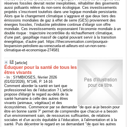
réserves fossiles devrait rester inexploitées, réhabiliter des gisements
aussi polluants relève du non-sens écologique. Ces investissements
projetés s’inscrivent toutefois dans une logique mondiale persistante.
Alors que le changement climatique s’aggrave et que deux tiers des
émissions mondiales de gaz à effet de serre (GES) proviennent des
énergies fossiles, l’industrie pétrolière continue d’élargir son offre
mondiale. Ces investissements exposeraient l’économie mondiale à un
double risque : trajectoire incontrôlée du réchauffement climatique,
d’une part, gaspillage massif de capital pouvant servir à la transition
énergétique, d’autre part. https://theconversation.com/pourquoi-
lexpansion-petroliere-au-venezuela-et-ailleurs-est-un-non-sens-
climatique-et-economique-274581
[article]
Éduquer pour la santé de tous les
êtres vivants
- In : SYMBIOSES, février 2026
(01/02/2026), N°146, P. 14-16
Comment aborder la santé en tant que
professionnel·les de l’éducation ? L'article
propose d'élargir le regard au-delà de la
santé humaine à celle des autres êtres
vivants (animaux, végétaux) et des
écosystèmes. Commencer par se demander "de quoi ai-je besoin pour
être en bonne santé ?" permet de comprendre que chacun·e a besoin
d’un environnement sain, de ressources suffisantes, de relations
sociales et d’un accès équitable à l’éducation, à l'alimentation et à la
santé. Puis décentrer le regard en se demandant "de quoi les autres