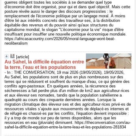
guerres obligent toutes les sociétés à se demander quel type
d’économie doit être organisé, pour qui et dans quel objectif. Mais cette
posture révèle aussi le danger des discours progressistes : le
remplacement de l'économie politique par un langage moral. À moins
d'être lié aux intérêts concrets des travailleur·ses, à la distribution
équitable des revenus et du pouvoir ainsi qu'aux structures du
capitalisme mondial, le slogan "L'économie pour la vie" risque d'être
insuffisant pour insuffler une nouvelle politique économique mondiale.
https://africasacountry.com/2026/05/moral-language-wont-beat-
neoliberalism
[article]
Au Sahel, la difficile équation entre
la terre, l’eau et les populations
- In : THE CONVERSATION, 19 mai 2026 (19/05/2026), 19/05/2026,
Au Sahel, les populations sont de plus en plus nombreuses sur des
terres qui se réduisent et souffrent du manque d'eau, ce qui génère des
conflits agro-pastoraux. En quelques années, la récurrence des
sécheresses a fait perdre plus d'un million de km2 aux agriculteur·rices
et aux éleveur·ses nomades, tandis que la population sahélienne a
quadruplé au cours des cinquante dernières années. Lorsque la
migration climatique des éleveur·ses et des agriculteur·rices privé·es de
ressources vitales s’ajoute aux mouvements de déplacé·es internes et
de réfugié·es chassé·es par les conflits, l'équation devient impossible :
il y a trop de monde sur peu de terres disponibles, alors que les
ressources en eau (pluviale) diminuent. https://theconversation.com/au-
sahel-la-difficile-equation-entre-la-terre-leau-et-les-populations-281834