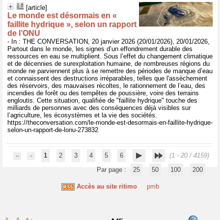
[article]
Le monde est désormais en «
faillite hydrique », selon un rapport
de l’ONU
- In : THE CONVERSATION, 20 janvier 2026 (20/01/2026), 20/01/2026,
Partout dans le monde, les signes d’un effondrement durable des
ressources en eau se multiplient. Sous l’effet du changement climatique
et de décennies de surexploitation humaine, de nombreuses régions du
monde ne parviennent plus à se remettre des périodes de manque d’eau
et connaissent des destructions irréparables, telles que l'assèchement
des réservoirs, des mauvaises récoltes, le rationnement de l’eau, des
incendies de forêt ou des tempêtes de poussière, voire des terrains
engloutis. Cette situation, qualifiée de "faillite hydrique" touche des
milliards de personnes avec des conséquences déjà visibles sur
l’agriculture, les écosystèmes et la vie des sociétés.
https://theconversation.com/le-monde-est-desormais-en-faillite-hydrique-
selon-un-rapport-de-lonu-273832
1
2
3
4
5
6
(1 - 20 / 4159)
Par page :
25
50
100
200
Accès au site ritimo
pmb
A-