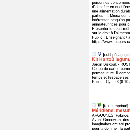
personnes concernées pa
d'identifier en quoi l
une alimentation durab
parties : l. Mieux comp
intéresser lorsqu’on pa
animateur·rices pour p
Présenter le court-métr
sur le droit à l’aliment
Public : Enseignant / 
https://www.secours-
[outil pédagogiq
Kit Kartoù legum
Jardin Biskoul, - RO
Ce jeu de cartes perme
permaculture. Il compor
temps et l'espace ses p
Public : Cycle 3 (8-10
[texte imprimé]
Méridiens, mesur
ARGOUNÈS, Fabrice, 
Avant Greenwich, des 
imaginaires ont été pro
pour la dominer, la pa