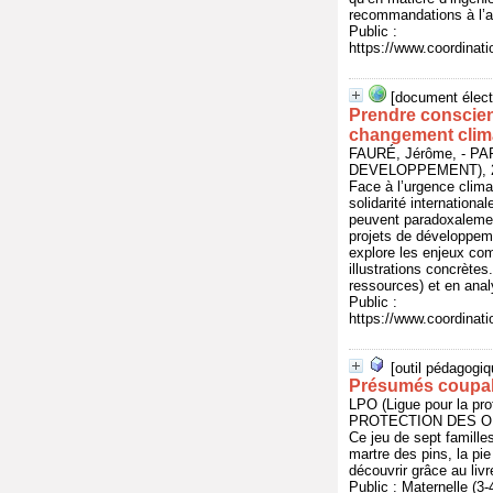
recommandations à l’at
Public :
https://www.coordinat
[document élect
Prendre conscien
changement clima
FAURÉ, Jérôme, - 
DEVELOPPEMENT), 20
Face à l’urgence climat
solidarité internationa
peuvent paradoxalement
projets de développem
explore les enjeux com
illustrations concrètes
ressources) et en anal
Public :
https://www.coordinat
[outil pédagogiq
Présumés coupable
LPO (Ligue pour la p
PROTECTION DES OISE
Ce jeu de sept famille
martre des pins, la pi
découvrir grâce au li
Public : Maternelle (3