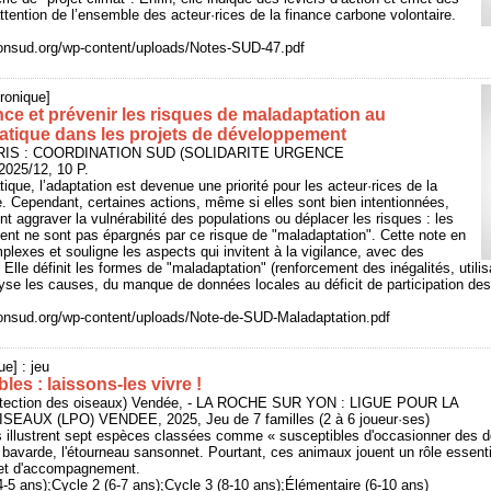
tention de l’ensemble des acteur·rices de la finance carbone volontaire.
ionsud.org/wp-content/uploads/Notes-SUD-47.pdf
ronique]
ce et prévenir les risques de maladaptation au
tique dans les projets de développement
PARIS : COORDINATION SUD (SOLIDARITE URGENCE
25/12, 10 P.
ique, l’adaptation est devenue une priorité pour les acteur·rices de la
le. Cependant, certaines actions, même si elles sont bien intentionnées,
 aggraver la vulnérabilité des populations ou déplacer les risques : les
ent ne sont pas épargnés par ce risque de "maladaptation". Cette note en
plexes et souligne les aspects qui invitent à la vigilance, avec des
. Elle définit les formes de "maladaptation" (renforcement des inégalités, utilis
yse les causes, du manque de données locales au déficit de participation des 
ionsud.org/wp-content/uploads/Note-de-SUD-Maladaptation.pdf
ue] : jeu
s : laissons-les vivre !
rotection des oiseaux) Vendée, - LA ROCHE SUR YON : LIGUE POUR LA
AUX (LPO) VENDEE, 2025, Jeu de 7 familles (2 à 6 joueur·ses)
s illustrent sept espèces classées comme « susceptibles d'occasionner des dég
e bavarde, l'étourneau sansonnet. Pourtant, ces animaux jouent un rôle essenti
vret d'accompagnement.
-4-5 ans);Cycle 2 (6-7 ans);Cycle 3 (8-10 ans);Élémentaire (6-10 ans)