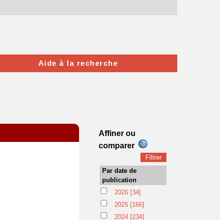
Aide à la recherche
Affiner ou
comparer
Par date de
publication
2026
[34]
2025
[166]
2024
[234]