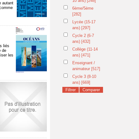
10 ans)
[248]
e autant
es comme
6ème/5ème
[282]
Lycée (15-17
ans)
[297]
Cycle 2 (6-7
ans)
[432]
s liés
Collège (11-14
e de
iser les
ans)
[471]
Enseignant /
animateur
[517]
Cycle 3 (8-10
ans)
[669]