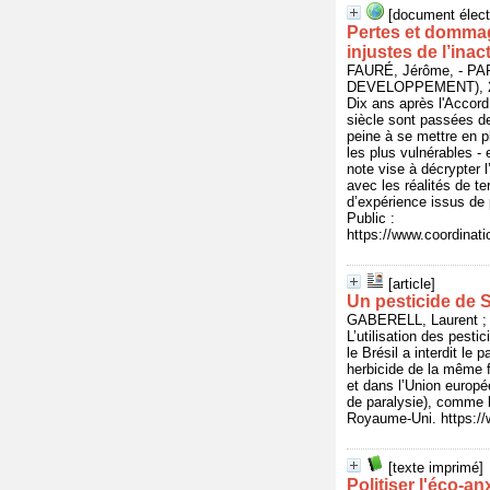
[document élect
Pertes et dommag
injustes de l’inac
FAURÉ, Jérôme, - 
DEVELOPPEMENT), 20
Dix ans après l'Accord
siècle sont passées de
peine à se mettre en pl
les plus vulnérables - 
note vise à décrypter
avec les réalités de t
d’expérience issus de
Public :
https://www.coordinat
[article]
Un pesticide de S
GABERELL, Laurent ; D
L’utilisation des pest
le Brésil a interdit le
herbicide de la même f
et dans l’Union europ
de paralysie), comme l
Royaume-Uni. https:/
[texte imprimé]
Politiser l'éco-an