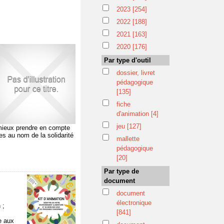
2023
[254]
2022
[188]
2021
[163]
2020
[176]
Par type d'outil
dossier, livret
pédagogique
[135]
fiche
d'animation
[4]
jeu
[127]
e mieux prendre en compte
es au nom de la solidarité
mallette
pédagogique
[20]
Par type de
document
document
électronique
 ;
[841]
e aux