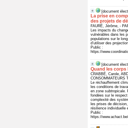
[document élect
La prise en compt
des projets de 
FAURÉ, Jérôme, - P
Les impacts du changem
vulnérables dans les p
populations sur le lon
d’utiliser des projectio
Public :
https://www.coordinat
[document élect
Quand les corps 
CRABBÉ, Carole, AB
CONSOMMATEURS TRA
Le réchauffement clima
les conditions de travai
en zone subtropicale. 
fondées sur le respect 
complexité des systèm
les prises de décision
résilience individuelle 
Public :
https://www.achact.be