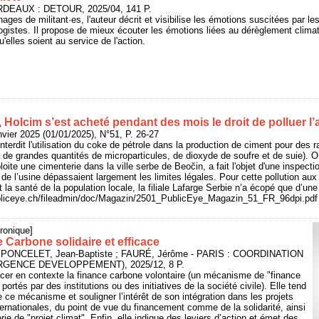
RDEAUX : DETOUR, 2025/04, 141 P.
ges de militant·es, l'auteur décrit et visibilise les émotions suscitées par les
istes. Il propose de mieux écouter les émotions liées au dérèglement climat
'elles soient au service de l'action.
 Holcim s’est acheté pendant des mois le droit de polluer l’a
vier 2025 (01/01/2025), N°51, P. 26-27
nterdit l'utilisation du coke de pétrole dans la production de ciment pour des
n de grandes quantités de microparticules, de dioxyde de soufre et de suie). O
oite une cimenterie dans la ville serbe de Beočin, a fait l'objet d'une inspectio
de l’usine dépassaient largement les limites légales. Pour cette pollution a
 la santé de la population locale, la filiale Lafarge Serbie n’a écopé que d’un
ubliceye.ch/fileadmin/doc/Magazin/2501_PublicEye_Magazin_51_FR_96dpi.pdf
ronique]
 Carbone solidaire et efficace
PONCELET, Jean-Baptiste ; FAURÉ, Jérôme - PARIS : COORDINATION
RGENCE DEVELOPPEMENT), 2025/12, 8 P.
acer en contexte la finance carbone volontaire (un mécanisme de "finance
portés par des institutions ou des initiatives de la société civile). Elle tend
de ce mécanisme et souligner l’intérêt de son intégration dans les projets
ernationales, du point de vue du financement comme de la solidarité, ainsi
rie de "projet climat". Enfin, elle indique des leviers d’action et émet des