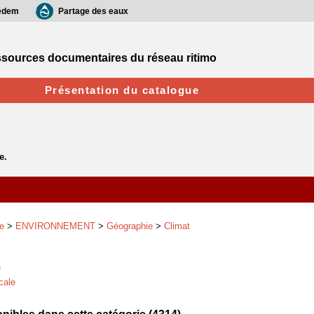
edem
Partage des eaux
sources documentaires du réseau ritimo
Présentation du catalogue
e
>
ENVIRONNEMENT
>
Géographie
>
Climat
e
cale