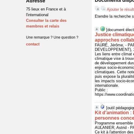
Documents dispon
Adresse
75 lieux en France et à
Ajouter le résul
l'international
Etendre la recherche 
Consulter la carte des
membres et relais
[document élect
Justice climatiqu
Une remarque ? Une question ?
approches collab
contact
FAURÉ, Jérôme, - 
DEVELOPPEMENT), 20
Les liens entre climat
climatique vise à trou
de développement durab
enjeux socio-économiq
climatiques. Cette note
puis expose la plurali
les impacts socio-écon
internationale.
Public :
https://www.coordinat
[outil pédagogiq
Kit d'animation :
personnes conc
Programme ensemble bi
AULANIER, Astrid -
Ce kit à l'attention de