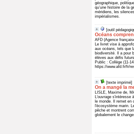
géographique, politique
qu’une histoire de la 
méridiens, les silence
impérialismes.
[outil pédagogiq
Océans comprend
AFD (Agence français
Le livret vise à appr
aux océans, tels que la
biodiversité. Il a pour
élèves aux défis futurs
Public : Collège (11-
https://www.afd.fr/fr/
[texte imprimé]
On a mangé la m
LISLE, Maxime de, MA
L'ouvrage s'intéresse 
le monde. Il remet en c
l'écosystème marin. Le
pêche et montrent comm
globalement le change