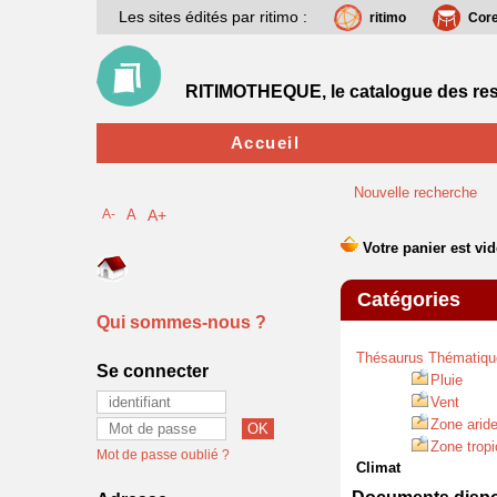
Les sites édités par ritimo :
ritimo
Cor
RITIMOTHEQUE, le catalogue des res
Accueil
Nouvelle recherche
A-
A
A+
Catégories
Qui sommes-nous ?
Thésaurus Thématiqu
Se connecter
Pluie
Vent
Zone arid
Zone tropi
Mot de passe oublié ?
Climat