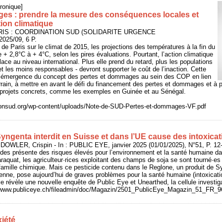
ronique]
es : prendre la mesure des conséquences locales et
tion climatique
PARIS : COORDINATION SUD (SOLIDARITE URGENCE
25/09, 6 P.
 de Paris sur le climat de 2015, les projections des températures à la fin du
 + 2,8°C à + 4°C, selon les pires évaluations. Pourtant, l’action climatique
ace au niveau international. Plus elle prend du retard, plus les populations
et les moins responsables - devront supporter le coût de l’inaction. Cette
 l’émergence du concept des pertes et dommages au sein des COP en lien
errain, à mettre en avant le défi du financement des pertes et dommages et à 
 projets concrets, comme les exemples en Guinée et au Sénégal.
ionsud.org/wp-content/uploads/Note-de-SUD-Pertes-et-dommages-VF.pdf
yngenta interdit en Suisse et dans l’UE cause des intoxicat
OWLER, Crispin - In : PUBLIC EYE, janvier 2025 (01/01/2025), N°51, P. 12
icides présente des risques élevés pour l’environnement et la santé humaine d
 paraquat, les agriculteur·rices exploitant des champs de soja se sont tourné·es
amille chimique. Mais ce pesticide contenu dans le Reglone, un produit de Sy
éenne, pose aujourd’hui de graves problèmes pour la santé humaine (intoxica
e révèle une nouvelle enquête de Public Eye et Unearthed, la cellule investi
/www.publiceye.ch/fileadmin/doc/Magazin/2501_PublicEye_Magazin_51_FR_96
xiété