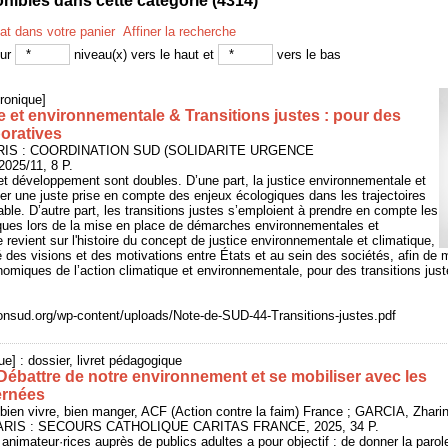
ibles dans cette catégorie (
4314
)
tat dans votre panier
Affiner la recherche
sur
niveau(x) vers le haut et
vers le bas
ronique]
e et environnementale & Transitions justes : pour des
oratives
PARIS : COORDINATION SUD (SOLIDARITE URGENCE
25/11, 8 P.
 et développement sont doubles. D’une part, la justice environnementale et
ver une juste prise en compte des enjeux écologiques dans les trajectoires
le. D’autre part, les transitions justes s’emploient à prendre en compte les
ues lors de la mise en place de démarches environnementales et
 revient sur l'histoire du concept de justice environnementale et climatique,
té des visions et des motivations entre États et au sein des sociétés, afin d
omiques de l’action climatique et environnementale, pour des transitions just
ionsud.org/wp-content/uploads/Note-de-SUD-44-Transitions-justes.pdf
ue] : dossier, livret pédagogique
 Débattre de notre environnement et se mobiliser avec les
ernées
en vivre, bien manger, ACF (Action contre la faim) France ; GARCIA, Zharin
 PARIS : SECOURS CATHOLIQUE CARITAS FRANCE, 2025, 34 P.
s animateur·rices auprès de publics adultes a pour objectif : de donner la parol