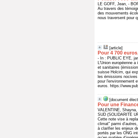
LE GOFF, Jean, - BO
Au travers des témoigna
des mouvements écolog
nous traversent pour qu
[article]
Pour 4 700 euros,
- In : PUBLIC EYE, jan
L'Union européenne a i
et sanitaires (émissio
suisse Holcim, qui expl
les émissions nocives 
pour l'environnement et
euros. https://www.p
[document élect
Pour une Finance
VALENTINE, Shayna, 
SUD (SOLIDARITE U
Cette note vise à repl
climat" parmi d’autres, 
à clarifier les enjeux 
portés par les ONG int
qu’en matière d’ingénie