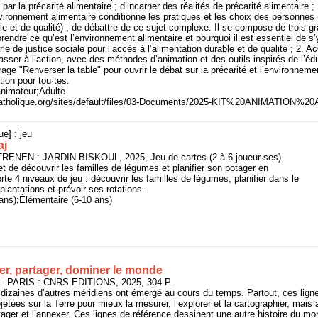
r la précarité alimentaire ; d’incarner des réalités de précarité alimentaire ;
’environnement alimentaire conditionne les pratiques et les choix des personnes
le et de qualité) ; de débattre de ce sujet complexe. Il se compose de trois g
rendre ce qu’est l’environnement alimentaire et pourquoi il est essentiel de s’
rle de justice sociale pour l’accès à l’alimentation durable et de qualité ; 2. 
asser à l’action, avec des méthodes d’animation et des outils inspirés de l’édu
age "Renverser la table" pour ouvrir le débat sur la précarité et l’environneme
ation pour tou·tes.
animateur;Adulte
catholique.org/sites/default/files/03-Documents/2025-KIT%20ANIMATION%
ue] : jeu
aj
STRENEN : JARDIN BISKOUL, 2025, Jeu de cartes (2 à 6 joueur·ses)
t de découvrir les familles de légumes et planifier son potager en
te 4 niveaux de jeu : découvrir les familles de légumes, planifier dans le
lantations et prévoir ses rotations.
 ans);Élémentaire (6-10 ans)
er, partager, dominer le monde
- PARIS : CNRS EDITIONS, 2025, 304 P.
dizaines d’autres méridiens ont émergé au cours du temps. Partout, ces lign
jetées sur la Terre pour mieux la mesurer, l’explorer et la cartographier, mais 
rtager et l’annexer. Ces lignes de référence dessinent une autre histoire du m