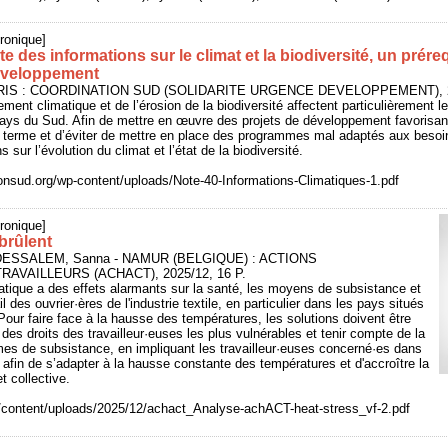
ronique]
e des informations sur le climat et la biodiversité, un prér
développement
ARIS : COORDINATION SUD (SOLIDARITE URGENCE DEVELOPPEMENT), 20
ent climatique et de l’érosion de la biodiversité affectent particulièrement le
ays du Sud. Afin de mettre en œuvre des projets de développement favorisant
g terme et d’éviter de mettre en place des programmes mal adaptés aux besoin
ns sur l’évolution du climat et l’état de la biodiversité.
ionsud.org/wp-content/uploads/Note-40-Informations-Climatiques-1.pdf
ronique]
brûlent
DESSALEM, Sanna - NAMUR (BELGIQUE) : ACTIONS
VAILLEURS (ACHACT), 2025/12, 16 P.
tique a des effets alarmants sur la santé, les moyens de subsistance et
l des ouvrier·ères de l'industrie textile, en particulier dans les pays situés
Pour faire face à la hausse des températures, les solutions doivent être
des droits des travailleur·euses les plus vulnérables et tenir compte de la
es de subsistance, en impliquant les travailleur·euses concerné·es dans
, afin de s’adapter à la hausse constante des températures et d'accroître la
et collective.
/content/uploads/2025/12/achact_Analyse-achACT-heat-stress_vf-2.pdf