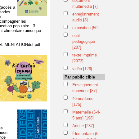
document
multimédia
[7]
 (accès à
randes
enregistrement
y
audio
[8]
Accompagner les
cation populaire ; 3.
exposition
[50]
nt alimentaire ainsi que
outil
pédagogique
20ALIMENTATIONdef.pdf
[287]
texte imprimé
[2973]
vidéo
[126]
Par public cible
Enseignement
supérieur
[87]
4ème/3ème
[175]
Maternelle (3-4-
5 ans)
[198]
Adulte
[237]
es
aussi
Élémentaire (6-
onde