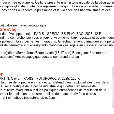
, décentrée et plurielle. Ce livre présente une histoire globale de la géographi
géographie globale. Il interroge également ce qui fut oublié ou écarté, homm
s des cartes ou encore la puissance et la violence des nationalismes et des
ue] : dossier, livret pédagogique
re et agir
e de développement), - PARIS : SPECIALES PLAY BAC, 2025, 12 P.
ofondir la compréhension des enjeux environnementaux, sociaux et économique
 pollution, la surpêche, les migrations, le réchauffement climatique et la pert
 but de permettre aux enseignants d'aborder ces sujets en classe et de sensibil
.
14 ans);6ème/5ème;4ème/3ème;Lycée (15-17 ans);Enseignant / animateur
ressources/livret-pedagogique-oceans-comprendre-et-agir
er
RTIN, Olivier - PARIS : FUTUROPOLIS, 2025, 123 P.
à la crise de la pêche en France, qui s'étend dans la plupart des pays dans
ause la pratique de la pêche industrielle qui détruit l'ensemble de
s auteurs évoquent aussi les politiques européennes de régulation de la
ent les pollutions terrestres, celles des eaux de rivières et plus
ment climatique impactent les océans.