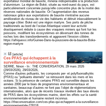
exportateur mondial de bauxite, minerai indispensable à la production
d’aluminium. La région de Boké, située au nord-ouest du pays, est
particulièrement concernée puisqu’elle concentre plus de la moitié des
réserves nationales de bauxite. Or l’augmentation des revenus
nationaux grâce aux exportations de bauxite n'entraîne aucune
amélioration du niveau de vie des habitants et détruit inlassablement le
paysage côtier. Boké est une région martyre. Ses ports de pêche
traditionnels au bord de l’océan Atlantique voient leur activité
drastiquement réduite à cause des vraquiers miniers qui font fuir les
poissons, modifient les écosystèmes en déversant des tonnes de
roches lors des transbordements et aggravent l'érosion côtière.
https://afriquexxi.info/Guinee-Dans-la-poussiere-de-la-bauxite-Boke-
region-martyre
[article]
Ces PFAS qui échappent à la
surveillance environnementale
SERRE, Ninon - In : THE CONVERSATION, 29 mars 2026
(29/03/2026), 29/03/2026,
Comme d'autres polluants, les composés per- et polyfluoroalkylés
(PFAS) ou "polluants éternels" se retrouvent dans les mers et les
océans. Si la présence de certains PFAS est surveillée depuis les
années 2000 par le biais de programmes environnementaux et
sanitaires, beaucoup d’autres ne font pas l’objet de réglementations
internationales, alors que de récents travaux révèlent des taux élevés
de PFAS dans les écosystèmes marins, dont les effets sur la santé
environnementale et humaine restent inconnus.
https://theconversation.com/ces-pfas-qui-echappent-a-la-surveillance-
environnementale-278118