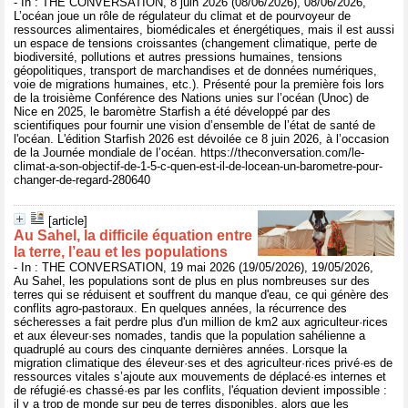
- In : THE CONVERSATION, 8 juin 2026 (08/06/2026), 08/06/2026,
L’océan joue un rôle de régulateur du climat et de pourvoyeur de
ressources alimentaires, biomédicales et énergétiques, mais il est aussi
un espace de tensions croissantes (changement climatique, perte de
biodiversité, pollutions et autres pressions humaines, tensions
géopolitiques, transport de marchandises et de données numériques,
voie de migrations humaines, etc.). Présenté pour la première fois lors
de la troisième Conférence des Nations unies sur l’océan (Unoc) de
Nice en 2025, le baromètre Starfish a été développé par des
scientifiques pour fournir une vision d’ensemble de l’état de santé de
l'océan. L'édition Starfish 2026 est dévoilée ce 8 juin 2026, à l’occasion
de la Journée mondiale de l’océan. https://theconversation.com/le-
climat-a-son-objectif-de-1-5-c-quen-est-il-de-locean-un-barometre-pour-
changer-de-regard-280640
[article]
Au Sahel, la difficile équation entre
la terre, l’eau et les populations
- In : THE CONVERSATION, 19 mai 2026 (19/05/2026), 19/05/2026,
Au Sahel, les populations sont de plus en plus nombreuses sur des
terres qui se réduisent et souffrent du manque d'eau, ce qui génère des
conflits agro-pastoraux. En quelques années, la récurrence des
sécheresses a fait perdre plus d'un million de km2 aux agriculteur·rices
et aux éleveur·ses nomades, tandis que la population sahélienne a
quadruplé au cours des cinquante dernières années. Lorsque la
migration climatique des éleveur·ses et des agriculteur·rices privé·es de
ressources vitales s’ajoute aux mouvements de déplacé·es internes et
de réfugié·es chassé·es par les conflits, l'équation devient impossible :
il y a trop de monde sur peu de terres disponibles, alors que les