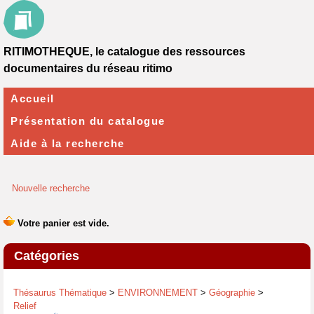
RITIMOTHEQUE, le catalogue des ressources
documentaires du réseau ritimo
Accueil
Présentation du catalogue
Aide à la recherche
Nouvelle recherche
Catégories
Thésaurus Thématique
>
ENVIRONNEMENT
>
Géographie
>
Relief