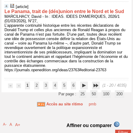
[article]
Le Panama, trait de (dés)union entre le Nord et le Sud
MARCILHACY, David - In : IDEAS. IDEES D'AMERIQUES, 2026/1
(01/03/2026), N°27,
L’apparente continuité historique entre les récentes déclarations de
Donald Trump et celles plus anciennes de Ronald Reagan à propos du
canal de Panama n’est pas fortuite. D’une part, toutes deux recèlent
une idée de possession censée définir la relation des États-Unis au
canal – voire au Panama lui-même –, d’autre part, Donald Trump se
revendique ouvertement de la politique expansionniste et
interventionniste de ses prédécesseurs, impliquant la domination sur
tout le continent américain et rappelant l’hégémonie de l’économie et du
contrôle des échanges commerciaux dans la construction de la
puissance étatsunienne.
https://journals.openedition.org/ideas/23763#editorial-23763
1
2
3
4
5
6
(1 - 20 / 4035)
Par page :
25
50
100
200
Accès au site ritimo
pmb
A-
A
A+
Affiner ou comparer