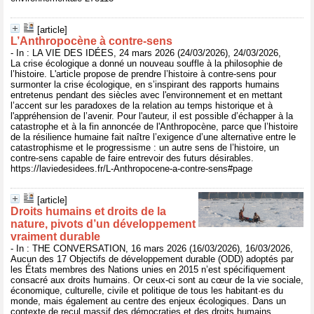
[article]
L’Anthropocène à contre-sens
- In : LA VIE DES IDÉES, 24 mars 2026 (24/03/2026), 24/03/2026,
La crise écologique a donné un nouveau souffle à la philosophie de
l’histoire. L'article propose de prendre l’histoire à contre-sens pour
surmonter la crise écologique, en s’inspirant des rapports humains
entretenus pendant des siècles avec l'environnement et en mettant
l’accent sur les paradoxes de la relation au temps historique et à
l'appréhension de l’avenir. Pour l'auteur, il est possible d’échapper à la
catastrophe et à la fin annoncée de l'Anthropocène, parce que l’histoire
de la résilience humaine fait naître l’exigence d’une alternative entre le
catastrophisme et le progressisme : un autre sens de l’histoire, un
contre-sens capable de faire entrevoir des futurs désirables.
https://laviedesidees.fr/L-Anthropocene-a-contre-sens#page
[article]
Droits humains et droits de la
nature, pivots d’un développement
vraiment durable
- In : THE CONVERSATION, 16 mars 2026 (16/03/2026), 16/03/2026,
Aucun des 17 Objectifs de développement durable (ODD) adoptés par
les États membres des Nations unies en 2015 n’est spécifiquement
consacré aux droits humains. Or ceux-ci sont au cœur de la vie sociale,
économique, culturelle, civile et politique de tous les habitant·es du
monde, mais également au centre des enjeux écologiques. Dans un
contexte de recul massif des démocraties et des droits humains,