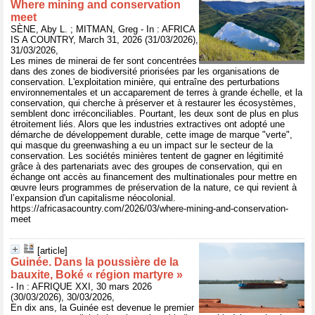
Where mining and conservation
meet
SÈNE, Aby L. ; MITMAN, Greg - In : AFRICA
IS A COUNTRY, March 31, 2026 (31/03/2026),
31/03/2026,
Les mines de minerai de fer sont concentrées
dans des zones de biodiversité priorisées par les organisations de
conservation. L'exploitation minière, qui entraîne des perturbations
environnementales et un accaparement de terres à grande échelle, et la
conservation, qui cherche à préserver et à restaurer les écosystèmes,
semblent donc irréconciliables. Pourtant, les deux sont de plus en plus
étroitement liés. Alors que les industries extractives ont adopté une
démarche de développement durable, cette image de marque "verte",
qui masque du greenwashing a eu un impact sur le secteur de la
conservation. Les sociétés minières tentent de gagner en légitimité
grâce à des partenariats avec des groupes de conservation, qui en
échange ont accès au financement des multinationales pour mettre en
œuvre leurs programmes de préservation de la nature, ce qui revient à
l’expansion d'un capitalisme néocolonial.
https://africasacountry.com/2026/03/where-mining-and-conservation-
meet
[article]
Guinée. Dans la poussière de la
bauxite, Boké « région martyre »
- In : AFRIQUE XXI, 30 mars 2026
(30/03/2026), 30/03/2026,
En dix ans, la Guinée est devenue le premier