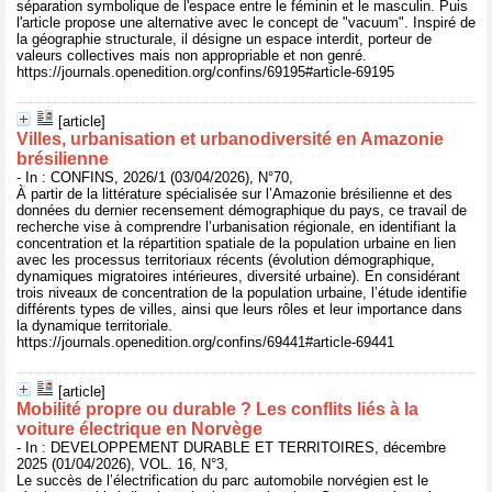
séparation symbolique de l'espace entre le féminin et le masculin. Puis
l'article propose une alternative avec le concept de "vacuum". Inspiré de
la géographie structurale, il désigne un espace interdit, porteur de
valeurs collectives mais non appropriable et non genré.
https://journals.openedition.org/confins/69195#article-69195
[article]
Villes, urbanisation et urbanodiversité en Amazonie
brésilienne
- In : CONFINS, 2026/1 (03/04/2026), N°70,
À partir de la littérature spécialisée sur l’Amazonie brésilienne et des
données du dernier recensement démographique du pays, ce travail de
recherche vise à comprendre l’urbanisation régionale, en identifiant la
concentration et la répartition spatiale de la population urbaine en lien
avec les processus territoriaux récents (évolution démographique,
dynamiques migratoires intérieures, diversité urbaine). En considérant
trois niveaux de concentration de la population urbaine, l’étude identifie
différents types de villes, ainsi que leurs rôles et leur importance dans
la dynamique territoriale.
https://journals.openedition.org/confins/69441#article-69441
[article]
Mobilité propre ou durable ? Les conflits liés à la
voiture électrique en Norvège
- In : DEVELOPPEMENT DURABLE ET TERRITOIRES, décembre
2025 (01/04/2026), VOL. 16, N°3,
Le succès de l’électrification du parc automobile norvégien est le