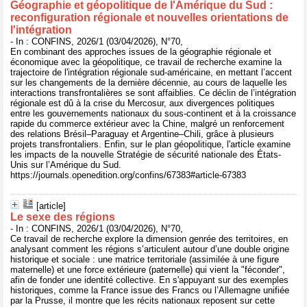
Géographie et géopolitique de l'Amérique du Sud :
reconfiguration régionale et nouvelles orientations de
l'intégration
- In : CONFINS, 2026/1 (03/04/2026), N°70,
En combinant des approches issues de la géographie régionale et
économique avec la géopolitique, ce travail de recherche examine la
trajectoire de l'intégration régionale sud-américaine, en mettant l’accent
sur les changements de la dernière décennie, au cours de laquelle les
interactions transfrontalières se sont affaiblies. Ce déclin de l’intégration
régionale est dû à la crise du Mercosur, aux divergences politiques
entre les gouvernements nationaux du sous-continent et à la croissance
rapide du commerce extérieur avec la Chine, malgré un renforcement
des relations Brésil–Paraguay et Argentine–Chili, grâce à plusieurs
projets transfrontaliers. Enfin, sur le plan géopolitique, l'article examine
les impacts de la nouvelle Stratégie de sécurité nationale des États-
Unis sur l’Amérique du Sud.
https://journals.openedition.org/confins/67383#article-67383
[article]
Le sexe des régions
- In : CONFINS, 2026/1 (03/04/2026), N°70,
Ce travail de recherche explore la dimension genrée des territoires, en
analysant comment les régions s’articulent autour d’une double origine
historique et sociale : une matrice territoriale (assimilée à une figure
maternelle) et une force extérieure (paternelle) qui vient la "féconder",
afin de fonder une identité collective. En s'appuyant sur des exemples
historiques, comme la France issue des Francs ou l’Allemagne unifiée
par la Prusse, il montre que les récits nationaux reposent sur cette