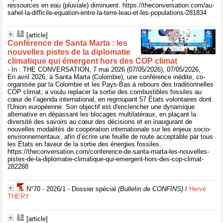
ressources en eau (pluviale) diminuent. https://theconversation.com/au-
sahel-la-difficile-equation-entre-la-terre-leau-et-les-populations-281834
[article]
Conférence de Santa Marta : les
nouvelles pistes de la diplomatie
climatique qui émergent hors des COP climat
- In : THE CONVERSATION, 7 mai 2026 (07/05/2026), 07/05/2026,
En avril 2026, à Santa Marta (Colombie), une conférence inédite, co-
organisée par la Colombie et les Pays-Bas à rebours des traditionnelles
COP climat, a voulu replacer la sortie des combustibles fossiles au
cœur de l’agenda international, en regroupant 57 États volontaires dont
l'Union européenne. Son objectif est d'enclencher une dynamique
alternative en dépassant les blocages multilatéraux, en plaçant la
diversité des savoirs au cœur des décisions et en inaugurant de
nouvelles modalités de coopération internationale sur les enjeux socio-
environnementaux, afin d’écrire une feuille de route acceptable par tous
les États en faveur de la sortie des énergies fossiles.
https://theconversation.com/conference-de-santa-marta-les-nouvelles-
pistes-de-la-diplomatie-climatique-qui-emergent-hors-des-cop-climat-
282288
N°70 - 2026/1 - Dossier spécial
(Bulletin de CONFINS)
/
Hervé
THERY
[article]