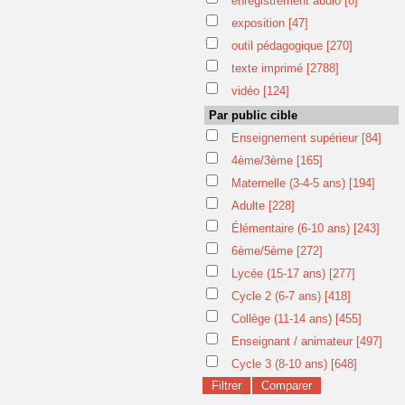
enregistrement audio
[8]
exposition
[47]
outil pédagogique
[270]
texte imprimé
[2788]
vidéo
[124]
Par public cible
Enseignement supérieur
[84]
4ème/3ème
[165]
Maternelle (3-4-5 ans)
[194]
Adulte
[228]
Élémentaire (6-10 ans)
[243]
6ème/5ème
[272]
Lycée (15-17 ans)
[277]
Cycle 2 (6-7 ans)
[418]
Collège (11-14 ans)
[455]
Enseignant / animateur
[497]
Cycle 3 (8-10 ans)
[648]