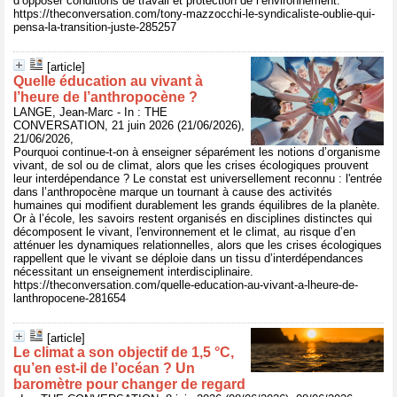
d’opposer conditions de travail et protection de l’environnement.
https://theconversation.com/tony-mazzocchi-le-syndicaliste-oublie-qui-
pensa-la-transition-juste-285257
[article]
Quelle éducation au vivant à
l’heure de l’anthropocène ?
LANGE, Jean-Marc - In : THE
CONVERSATION, 21 juin 2026 (21/06/2026),
21/06/2026,
Pourquoi continue-t-on à enseigner séparément les notions d’organisme
vivant, de sol ou de climat, alors que les crises écologiques prouvent
leur interdépendance ? Le constat est universellement reconnu : l'entrée
dans l’anthropocène marque un tournant à cause des activités
humaines qui modifient durablement les grands équilibres de la planète.
Or à l’école, les savoirs restent organisés en disciplines distinctes qui
décomposent le vivant, l'environnement et le climat, au risque d’en
atténuer les dynamiques relationnelles, alors que les crises écologiques
rappellent que le vivant se déploie dans un tissu d’interdépendances
nécessitant un enseignement interdisciplinaire.
https://theconversation.com/quelle-education-au-vivant-a-lheure-de-
lanthropocene-281654
[article]
Le climat a son objectif de 1,5 °C,
qu’en est‑il de l’océan ? Un
baromètre pour changer de regard