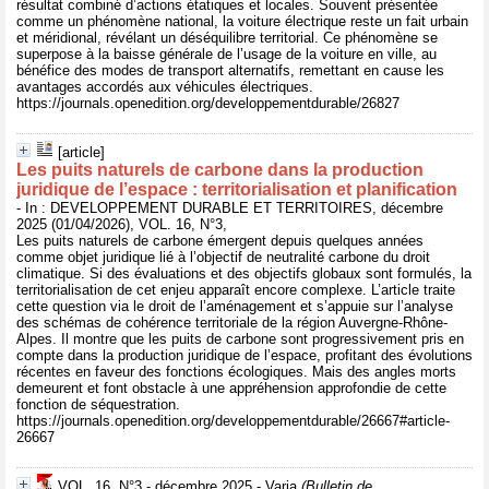
résultat combiné d’actions étatiques et locales. Souvent présentée
comme un phénomène national, la voiture électrique reste un fait urbain
et méridional, révélant un déséquilibre territorial. Ce phénomène se
superpose à la baisse générale de l’usage de la voiture en ville, au
bénéfice des modes de transport alternatifs, remettant en cause les
avantages accordés aux véhicules électriques.
https://journals.openedition.org/developpementdurable/26827
[article]
Les puits naturels de carbone dans la production
juridique de l’espace : territorialisation et planification
- In : DEVELOPPEMENT DURABLE ET TERRITOIRES, décembre
2025 (01/04/2026), VOL. 16, N°3,
Les puits naturels de carbone émergent depuis quelques années
comme objet juridique lié à l’objectif de neutralité carbone du droit
climatique. Si des évaluations et des objectifs globaux sont formulés, la
territorialisation de cet enjeu apparaît encore complexe. L’article traite
cette question via le droit de l’aménagement et s’appuie sur l’analyse
des schémas de cohérence territoriale de la région Auvergne-Rhône-
Alpes. Il montre que les puits de carbone sont progressivement pris en
compte dans la production juridique de l’espace, profitant des évolutions
récentes en faveur des fonctions écologiques. Mais des angles morts
demeurent et font obstacle à une appréhension approfondie de cette
fonction de séquestration.
https://journals.openedition.org/developpementdurable/26667#article-
26667
VOL. 16, N°3 - décembre 2025 - Varia
(Bulletin de