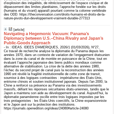
d’explosion des inégalités, de rétrécissement de l’espace civique et de
dépassement des limites planétaires, l’approche fondée sur les droits
(humains et du vivant) apparaît pourtant comme la colonne vertébrale
des ODD. https://theconversation.com/droits-humains-et-droits-de-la-
nature-pivots-dun-developpement-vraiment-durable-277313
[article]
Navigating a Hegemonic Vacuum: Panama’s
Diplomacy between U.S.–China Rivalry and Japan’s
Public-Goods Approach
- In : IDEAS. IDEES D'AMERIQUES, 2026/1 (01/03/2026), N°27,
Ce travail de recherche analyse la diplomatie du Panama depuis les
années 1970, dans un contexte de variation de l’engagement étatsunien
dans la zone du canal et de montée en puissance de la Chine, tout en
évaluant l’approche japonaise des biens publics mondiaux comme
alternative de stabilisation. La crise de la dette des années 1980,
l’échec du second projet de canal puis la reconstruction des années
1990 ont révélé la fragilité institutionnelle de cette zone de transit,
soumise à des logiques contrastées : impérialisme des États-Unis,
entrisme chinois et soutien institutionnel japonais. Depuis l'an 2000, la
Chine a renforcé sa présence au Panama via des investissements
massifs, défiant les réponses sécuritaires états-uniennes, tandis que le
Japon a maintenu son aide au développement du canal. Aujourd’hui, la
diplomatie panaméenne oscille entre trois logiques imposées par les
trois protagonistes : les États-Unis coercitifs, la Chine expansionniste
et le Japon axé sur la protection des institutions.
https://journals.openedition.org/ideas/24080#article-24080