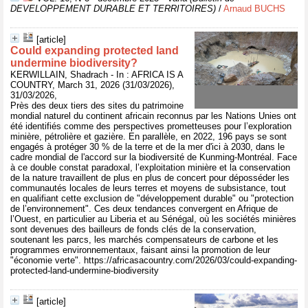
DEVELOPPEMENT DURABLE ET TERRITOIRES)
/
Arnaud BUCHS
[article]
Could expanding protected land
undermine biodiversity?
KERWILLAIN, Shadrach - In : AFRICA IS A
COUNTRY, March 31, 2026 (31/03/2026),
31/03/2026,
Près des deux tiers des sites du patrimoine
mondial naturel du continent africain reconnus par les Nations Unies ont
été identifiés comme des perspectives prometteuses pour l’exploration
minière, pétrolière et gazière. En parallèle, en 2022, 196 pays se sont
engagés à protéger 30 % de la terre et de la mer d'ici à 2030, dans le
cadre mondial de l'accord sur la biodiversité de Kunming-Montréal. Face
à ce double constat paradoxal, l’exploitation minière et la conservation
de la nature travaillent de plus en plus de concert pour déposséder les
communautés locales de leurs terres et moyens de subsistance, tout
en qualifiant cette exclusion de "développement durable" ou "protection
de l’environnement". Ces deux tendances convergent en Afrique de
l’Ouest, en particulier au Liberia et au Sénégal, où les sociétés minières
sont devenues des bailleurs de fonds clés de la conservation,
soutenant les parcs, les marchés compensateurs de carbone et les
programmes environnementaux, faisant ainsi la promotion de leur
"économie verte". https://africasacountry.com/2026/03/could-expanding-
protected-land-undermine-biodiversity
[article]