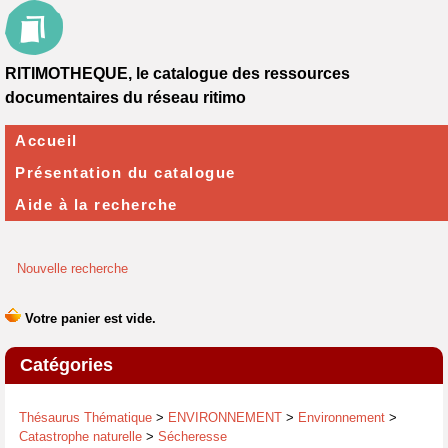
RITIMOTHEQUE, le catalogue des ressources
documentaires du réseau ritimo
Accueil
Présentation du catalogue
Aide à la recherche
Nouvelle recherche
Catégories
Thésaurus Thématique
>
ENVIRONNEMENT
>
Environnement
>
Catastrophe naturelle
>
Sécheresse