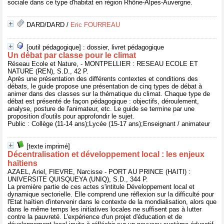
sociale dans ce type d'habitat en région Rhône-Alpes-Auvergne.
DARD/DARD
/
Eric FOURREAU
[outil pédagogique] : dossier, livret pédagogique
Un débat par classe pour le climat
Réseau Ecole et Nature, - MONTPELLIER : RESEAU ECOLE ET
NATURE (REN), S.D., 42 P.
Après une présentation des différents contextes et conditions des
débats, le guide propose une présentation de cinq types de débat à
animer dans des classes sur la thématique du climat. Chaque type de
débat est présenté de façon pédagogique : objectifs, déroulement,
analyse, posture de l'animateur, etc. Le guide se termine par une
proposition d'outils pour approfondir le sujet.
Public : Collège (11-14 ans);Lycée (15-17 ans);Enseignant / animateur
[texte imprimé]
Décentralisation et développement local : les enjeux
haïtiens
AZAEL, Ariel, FIEVRE, Narcisse - PORT AU PRINCE (HAITI) :
UNIVERSITE QUISQUEYA (UNIQ), S.D., 344 P.
La première partie de ces actes s'intitule Développement local et
dynamique sectorielle. Elle comprend une réflexion sur la difficulté pour
l'Etat haïtien d'intervenir dans le contexte de la mondialisation, alors que
dans le même temps les initiatives locales ne suffisent pas à lutter
contre la pauvreté. L'expérience d'un projet d'éducation et de