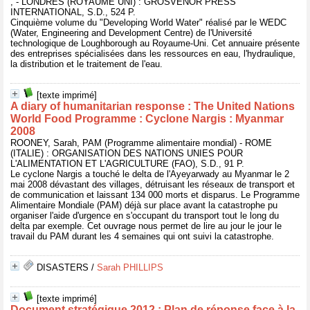
, - LONDRES (ROYAUME UNI) : GROSVENOR PRESS
INTERNATIONAL, S.D., 524 P.
Cinquième volume du "Developing World Water" réalisé par le WEDC
(Water, Engineering and Development Centre) de l'Université
technologique de Loughborough au Royaume-Uni. Cet annuaire présente
des entreprises spécialisées dans les ressources en eau, l'hydraulique,
la distribution et le traitement de l'eau.
[texte imprimé]
A diary of humanitarian response : The United Nations
World Food Programme : Cyclone Nargis : Myanmar
2008
ROONEY, Sarah, PAM (Programme alimentaire mondial) - ROME
(ITALIE) : ORGANISATION DES NATIONS UNIES POUR
L'ALIMENTATION ET L'AGRICULTURE (FAO), S.D., 91 P.
Le cyclone Nargis a touché le delta de l'Ayeyarwady au Myanmar le 2
mai 2008 dévastant des villages, détruisant les réseaux de transport et
de communication et laissant 134 000 morts et disparus. Le Programme
Alimentaire Mondiale (PAM) déjà sur place avant la catastrophe pu
organiser l'aide d'urgence en s'occupant du transport tout le long du
delta par exemple. Cet ouvrage nous permet de lire au jour le jour le
travail du PAM durant les 4 semaines qui ont suivi la catastrophe.
DISASTERS
/
Sarah PHILLIPS
[texte imprimé]
Document stratégique 2012 : Plan de réponse face à la