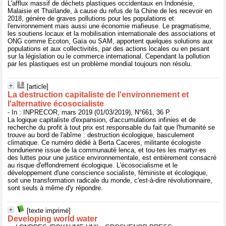
L'afflux massif de déchets plastiques occidentaux en Indonésie,
Malaisie et Thaïlande, à cause du refus de la Chine de les recevoir en
2018, génère de graves pollutions pour les populations et
l'environnement mais aussi une économie mafieuse. Le pragmatisme,
les soutiens locaux et la mobilisation internationale des associations et
ONG comme Ecoton, Gaïa ou SAM, apportent quelques solutions aux
populations et aux collectivités, par des actions locales ou en pesant
sur la législation ou le commerce international. Cependant la pollution
par les plastiques est un problème mondial toujours non résolu.
[article]
La destruction capitaliste de l'environnement et
l'alternative écosocialiste
- In : INPRECOR, mars 2019 (01/03/2019), N°661, 36 P.
La logique capitaliste d'expansion, d'accumulations infinies et de
recherche du profit à tout prix est responsable du fait que l'humanité se
trouve au bord de l'abîme : destruction écologique, basculement
climatique. Ce numéro dédié à Berta Caceres, militante écologiste
hondurienne issue de la communauté lenca, et tou·tes les martyr·es
des luttes pour une justice environnementale, est entièrement consacré
au risque d'effondrement écologique. L'écosocialisme et le
développement d'une conscience socialiste, féministe et écologique,
soit une transformation radicale du monde, c'est-à-dire révolutionnaire,
sont seuls à même d'y répondre.
[texte imprimé]
Developing world water