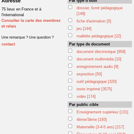
Adresse
Par type d'outil
dossier, livret pédagogique
75 lieux en France et à
[149]
l'international
Consulter la carte des membres
fiche d'animation
[5]
et relais
jeu
[144]
mallette pédagogique
[22]
Une remarque ? Une question ?
contact
Par type de document
document électronique
[958]
document multimédia
[10]
enregistrement audio
[9]
exposition
[50]
outil pédagogique
[320]
texte imprimé
[3575]
vidéo
[174]
Par public cible
Enseignement supérieur
[131]
4ème/3ème
[193]
Maternelle (3-4-5 ans)
[217]