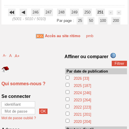
246
247
248
249
250
251
(5001 - 5010 / 5010)
Par page :
25
50
100
200
Accès au site ritimo
pmb
A-
A
A+
Affiner ou comparer
Par date de publication
2026
[33]
Qui sommes-nous ?
2025
[187]
2024
[246]
Se connecter
2023
[264]
2022
[223]
2021
[201]
Mot de passe oublié ?
2020
[204]