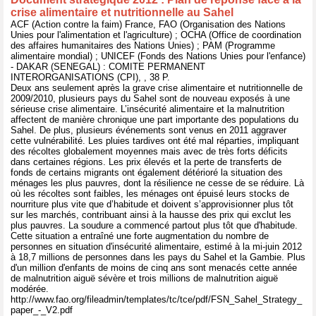
crise alimentaire et nutritionnelle au Sahel
ACF (Action contre la faim) France, FAO (Organisation des Nations
Unies pour l'alimentation et l'agriculture) ; OCHA (Office de coordination
des affaires humanitaires des Nations Unies) ; PAM (Programme
alimentaire mondial) ; UNICEF (Fonds des Nations Unies pour l'enfance)
- DAKAR (SENEGAL) : COMITE PERMANENT
INTERORGANISATIONS (CPI), , 38 P.
Deux ans seulement après la grave crise alimentaire et nutritionnelle de
2009/2010, plusieurs pays du Sahel sont de nouveau exposés à une
sérieuse crise alimentaire. L’insécurité alimentaire et la malnutrition
affectent de manière chronique une part importante des populations du
Sahel. De plus, plusieurs événements sont venus en 2011 aggraver
cette vulnérabilité. Les pluies tardives ont été mal réparties, impliquant
des récoltes globalement moyennes mais avec de très forts déficits
dans certaines régions. Les prix élevés et la perte de transferts de
fonds de certains migrants ont également détérioré la situation des
ménages les plus pauvres, dont la résilience ne cesse de se réduire. Là
où les récoltes sont faibles, les ménages ont épuisé leurs stocks de
nourriture plus vite que d’habitude et doivent s’approvisionner plus tôt
sur les marchés, contribuant ainsi à la hausse des prix qui exclut les
plus pauvres. La soudure a commencé partout plus tôt que d'habitude.
Cette situation a entraîné une forte augmentation du nombre de
personnes en situation d'insécurité alimentaire, estimé à la mi-juin 2012
à 18,7 millions de personnes dans les pays du Sahel et la Gambie. Plus
d'un million d'enfants de moins de cinq ans sont menacés cette année
de malnutrition aiguë sévère et trois millions de malnutrition aiguë
modérée.
http://www.fao.org/fileadmin/templates/tc/tce/pdf/FSN_Sahel_Strategy_
paper_-_V2.pdf