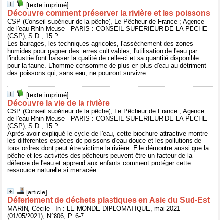
[texte imprimé]
Découvre comment préserver la rivière et les poissons
CSP (Conseil supérieur de la pêche), Le Pêcheur de France ; Agence
de l'eau Rhin Meuse - PARIS : CONSEIL SUPERIEUR DE LA PECHE
(CSP), S.D., 15 P.
Les barrages, les techniques agricoles, l'assèchement des zones
humides pour gagner des terres cultivables, l'utilisation de l'eau par
l'industrie font baisser la qualité de celle-ci et sa quantité disponible
pour la faune. L'homme consomme de plus en plus d'eau au détriment
des poissons qui, sans eau, ne pourront survivre.
[texte imprimé]
Découvre la vie de la rivière
CSP (Conseil supérieur de la pêche), Le Pêcheur de France ; Agence
de l'eau Rhin Meuse - PARIS : CONSEIL SUPERIEUR DE LA PECHE
(CSP), S.D., 15 P.
Après avoir expliqué le cycle de l'eau, cette brochure attractive montre
les différentes espèces de poissons d'eau douce et les pollutions de
tous ordres dont peut être victime la rivière. Elle démontre aussi que la
pêche et les activités des pêcheurs peuvent être un facteur de la
défense de l'eau et apprend aux enfants comment protéger cette
ressource naturelle si menacée.
[article]
Déferlement de déchets plastiques en Asie du Sud-Est
MARIN, Cécile - In : LE MONDE DIPLOMATIQUE, mai 2021
(01/05/2021), N°806, P. 6-7