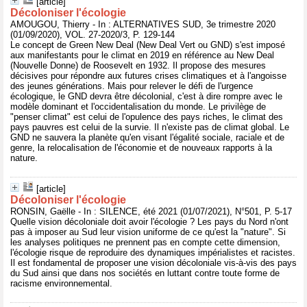
[article]
Décoloniser l'écologie
AMOUGOU, Thierry - In : ALTERNATIVES SUD, 3e trimestre 2020
(01/09/2020), VOL. 27-2020/3, P. 129-144
Le concept de Green New Deal (New Deal Vert ou GND) s'est imposé
aux manifestants pour le climat en 2019 en référence au New Deal
(Nouvelle Donne) de Roosevelt en 1932. Il propose des mesures
décisives pour répondre aux futures crises climatiques et à l'angoisse
des jeunes générations. Mais pour relever le défi de l'urgence
écologique, le GND devra être décolonial, c'est à dire rompre avec le
modèle dominant et l'occidentalisation du monde. Le privilège de
"penser climat" est celui de l'opulence des pays riches, le climat des
pays pauvres est celui de la survie. Il n'existe pas de climat global. Le
GND ne sauvera la planète qu'en visant l'égalité sociale, raciale et de
genre, la relocalisation de l'économie et de nouveaux rapports à la
nature.
[article]
Décoloniser l'écologie
RONSIN, Gaëlle - In : SILENCE, été 2021 (01/07/2021), N°501, P. 5-17
Quelle vision décoloniale doit avoir l'écologie ? Les pays du Nord n'ont
pas à imposer au Sud leur vision uniforme de ce qu'est la "nature". Si
les analyses politiques ne prennent pas en compte cette dimension,
l'écologie risque de reproduire des dynamiques impérialistes et racistes.
Il est fondamental de proposer une vision décoloniale vis-à-vis des pays
du Sud ainsi que dans nos sociétés en luttant contre toute forme de
racisme environnemental.