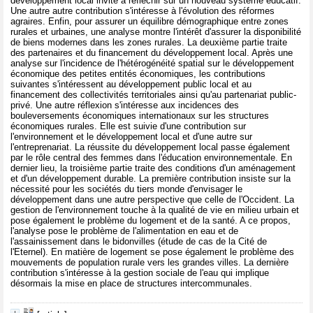
développement local invite à réfléchir sur un nouveau système éducatif.
Une autre autre contribution s'intéresse à l'évolution des réformes
agraires. Enfin, pour assurer un équilibre démographique entre zones
rurales et urbaines, une analyse montre l'intérêt d'assurer la disponibilité
de biens modernes dans les zones rurales. La deuxième partie traite
des partenaires et du financement du développement local. Après une
analyse sur l'incidence de l'hétérogénéité spatial sur le développement
économique des petites entités économiques, les contributions
suivantes s'intéressent au développement public local et au
financement des collectivités territoriales ainsi qu'au partenariat public-
privé. Une autre réflexion s'intéresse aux incidences des
bouleversements économiques internationaux sur les structures
économiques rurales. Elle est suivie d'une contribution sur
l'environnement et le développement local et d'une autre sur
l'entreprenariat. La réussite du développement local passe également
par le rôle central des femmes dans l'éducation environnementale. En
dernier lieu, la troisième partie traite des conditions d'un aménagement
et d'un développement durable. La première contribution insiste sur la
nécessité pour les sociétés du tiers monde d'envisager le
développement dans une autre perspective que celle de l'Occident. La
gestion de l'environnement touche à la qualité de vie en milieu urbain et
pose également le problème du logement et de la santé. A ce propos,
l'analyse pose le problème de l'alimentation en eau et de
l'assainissement dans le bidonvilles (étude de cas de la Cité de
l'Eternel). En matière de logement se pose également le problème des
mouvements de population rurale vers les grandes villes. La dernière
contribution s'intéresse à la gestion sociale de l'eau qui implique
désormais la mise en place de structures intercommunales.