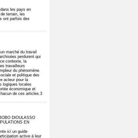
e, dans les pays en
de terrain, les
s ont parfois des
 un marché du travail
archisées perdurent qui
ce contexte, la
es travailleurs
l'ampleur du phénomène.
ciale et politique des
e acteur pour la
s logiques locales
ortée économique et
chacun de ces articles.3
), - BOBO DIOULASSO
OPULATIONS EN
te ici un guide
ticipation active à leur