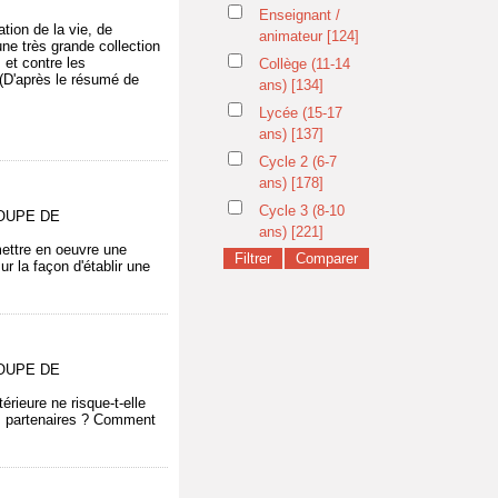
Enseignant /
tion de la vie, de
animateur
[124]
une très grande collection
 et contre les
Collège (11-14
 (D'après le résumé de
ans)
[134]
Lycée (15-17
ans)
[137]
Cycle 2 (6-7
ans)
[178]
Cycle 3 (8-10
GROUPE DE
ans)
[221]
mettre en oeuvre une
ur la façon d'établir une
GROUPE DE
rieure ne risque-t-elle
es partenaires ? Comment