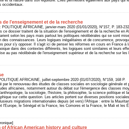
té et la nature dans son équilibre. Elles permettent également aux pays qui les
 occidentaux.
s de l'enseignement et de la recherche
: POLITIQUE AFRICAINE, janvier-mars 2020 (01/01/2020), N°157, P. 183-23
ns ce dossier traitent de la situation de l'enseignement et de la recherche en 
arient selon les pays mais partout les politiques néolibérales qui se sont mis
 des connaissances. Leurs logiques inégalitaires et de concurrence, provoque
es pour s'y opposer. Il s'agit ici de penser les réformes en cours en France à 
oique dans des contextes différents, les logiques sont similaires et leurs effe
e au pas néolibérale de l'enseignement supérieur et de la recherche sur les l
se
POLITIQUE AFRICAINE, juillet-septembre 2020 (01/07/2020), N°159, 168 P.
ré par le renouveau des études de classes sociales en sociologie générale et p
udes africaines, notamment autour du débat sur l'émergence des classes moy
'anthropologie, la sociologie, l'histoire, la philosophie, la science politique et
hique sur cette question. Les articles portent sur diverses positions sociales
usieurs migrations internationales depuis (et vers) l'Afrique : entre la Mauritan
et l'Europe, le Sénégal et la France, les Comores et la France, le Mali et les 
ronique]
of African American history and culture