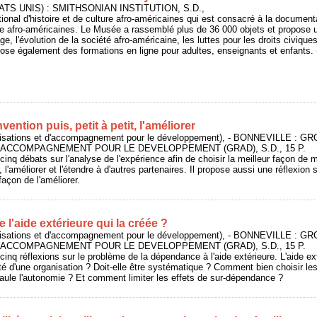
ATS UNIS) : SMITHSONIAN INSTITUTION, S.D.,
onal d'histoire et de culture afro-américaines qui est consacré à la documenta
lture afro-américaines. Le Musée a rassemblé plus de 36 000 objets et propose 
ge, l'évolution de la société afro-américaine, les luttes pour les droits civiques
opose également des formations en ligne pour adultes, enseignants et enfants.
ntion puis, petit à petit, l'améliorer
isations et d'accompagnement pour le développement), - BONNEVILLE : 
'ACCOMPAGNEMENT POUR LE DEVELOPPEMENT (GRAD), S.D., 15 P.
nq débats sur l'analyse de l'expérience afin de choisir la meilleur façon de 
 l'améliorer et l'étendre à d'autres partenaires. Il propose aussi une réflexion s
 façon de l'améliorer.
e l'aide extérieure qui la créée ?
isations et d'accompagnement pour le développement), - BONNEVILLE : 
'ACCOMPAGNEMENT POUR LE DEVELOPPEMENT (GRAD), S.D., 15 P.
nq réflexions sur le problème de la dépendance à l'aide extérieure. L'aide exté
ité d'une organisation ? Doit-elle être systématique ? Comment bien choisir l
épaule l'autonomie ? Et comment limiter les effets de sur-dépendance ?