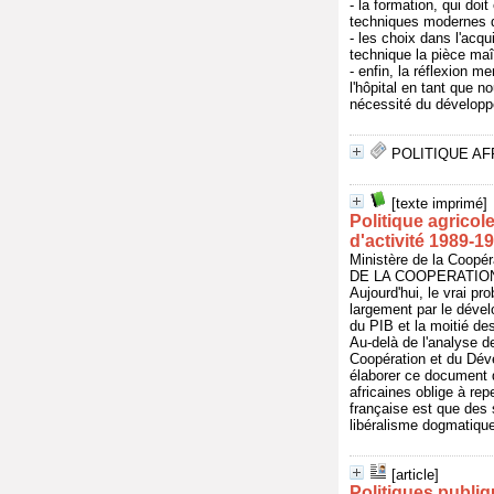
- la formation, qui doi
techniques modernes d'
- les choix dans l'acq
technique la pièce maît
- enfin, la réflexion 
l'hôpital en tant que n
nécessité du développe
POLITIQUE AF
[texte imprimé]
Politique agricol
d'activité 1989-1
Ministère de la Coopé
DE LA COOPERATION
Aujourd'hui, le vrai p
largement par le dével
du PIB et la moitié de
Au-delà de l'analyse de
Coopération et du Dév
élaborer ce document 
africaines oblige à re
française est que des 
libéralisme dogmatique
[article]
Politiques publi