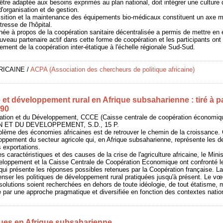
t être adaptée aux besoins exprimés au plan national, doit intégrer une culture
organisation et de gestion.
uisition et la maintenance des équipements bio-médicaux constituent un axe ma
resse de l'hôpital.
menée à propos de la coopération sanitaire décentralisée a permis de mettre en
ouveau partenaire actif dans cette forme de coopération et les participants ont
ment de la coopération inter-étatique à l'échelle régionale Sud-Sud.
RICAINE
/
ACPA (Association des chercheurs de politique africaine)
e et développement rural en Afrique subsaharienne : tiré à p
990
ration et du Développement, CCCE (Caisse centrale de coopération économ
 ET DU DEVELOPPEMENT, S.D., 15 P.
roblème des économies africaines est de retrouver le chemin de la croissance
oppement du secteur agricole qui, en Afrique subsaharienne, représente les de
s exportations.
s caractéristiques et des causes de la crise de l'agriculture africaine, le Minis
eloppement et la Caisse Centrale de Coopération Economique ont confronté l
qui présente les réponses possibles retenues par la Coopération française. L
penser les politiques de développement rural pratiquées jusqu'à présent. Le v
solutions soient recherchées en dehors de toute idéologie, de tout étatisme, 
 par une approche pragmatique et diversifiée en fonction des contextes natio
ques en Afrique subsaharienne