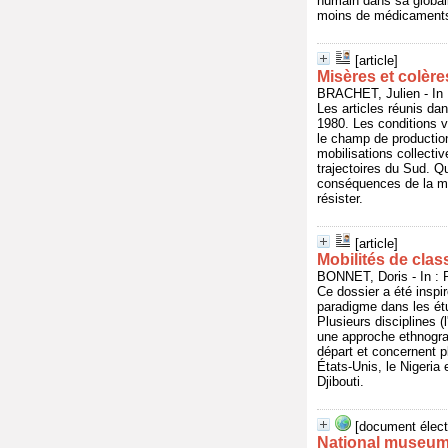
humain dans sa globali
moins de médicaments
[article]
Misères et colère
BRACHET, Julien - In 
Les articles réunis da
1980. Les conditions v
le champ de production
mobilisations collectiv
trajectoires du Sud. Qu
conséquences de la mis
résister.
[article]
Mobilités de clas
BONNET, Doris - In : 
Ce dossier a été inspi
paradigme dans les ét
Plusieurs disciplines (l
une approche ethnograp
départ et concernent pl
États-Unis, le Nigeria 
Djibouti.
[document élect
National museum 