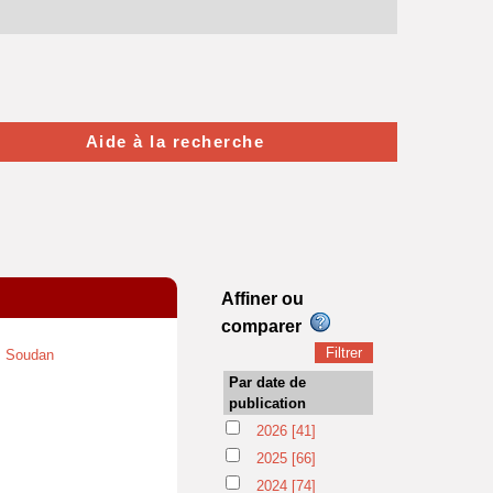
Aide à la recherche
Affiner ou
comparer
>
Soudan
Par date de
publication
2026
[41]
2025
[66]
2024
[74]