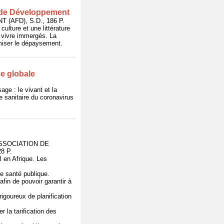
se de Développement
(AFD), S.D., 186 P.
lture et une littérature
t vivre immergés. La
imiser le dépaysement.
se globale
ge : le vivant et la
e sanitaire du coronavirus
: ASSOCIATION DE
8 P.
l en Afrique. Les
 de santé publique.
fin de pouvoir garantir à
rigoureux de planification
r la tarification des