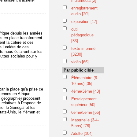
 utilisent d'acheter
multimédia
[2]
enregistrement
audio
[20]
exposition
[17]
2
outil
Afrique depuis les années
pédagogique
es en place transforment
[33]
nt la colère et des
la lumière de ces
texte imprimé
ts nous éclairent sur les
[3230]
uttes sociales pour y
vidéo
[66]
Par public cible
Élémentaire (6-
10 ans)
[35]
ar la place qu'a prise ce
4ème/3ème
[43]
ennes en Afrique.
 la géographie) proposent
Enseignement
 relatives à l'espace de
supérieur
[50]
ie, le Sénégal et les
États-Unis, le Yémen et
6ème/5ème
[66]
Maternelle (3-4-
5 ans)
[78]
Adulte
[104]