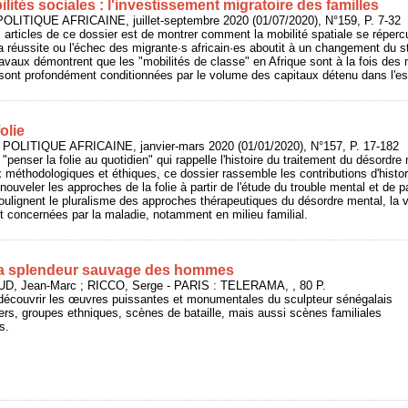
lités sociales : l'investissement migratoire des familles
POLITIQUE AFRICAINE, juillet-septembre 2020 (01/07/2020), N°159, P. 7-32
s articles de ce dossier est de montrer comment la mobilité spatiale se répercu
a réussite ou l'échec des migrante·s africain·es aboutit à un changement du sta
avaux démontrent que les "mobilités de classe" en Afrique sont à la fois des m
 sont profondément conditionnées par le volume des capitaux détenu dans l'e
olie
: POLITIQUE AFRICAINE, janvier-mars 2020 (01/01/2020), N°157, P. 17-182
"penser la folie au quotidien" qui rappelle l'histoire du traitement du désordre
x méthodologiques et éthiques, ce dossier rassemble les contributions d'histo
renouveler les approches de la folie à partir de l'étude du trouble mental et de 
oulignent le pluralisme des approches thérapeutiques du désordre mental, la vuln
 concernées par la maladie, notamment en milieu familial.
a splendeur sauvage des hommes
UD, Jean-Marc ; RICCO, Serge - PARIS : TELERAMA, , 80 P.
 découvrir les œuvres puissantes et monumentales du sculpteur sénégalais
rs, groupes ethniques, scènes de bataille, mais aussi scènes familiales
s.