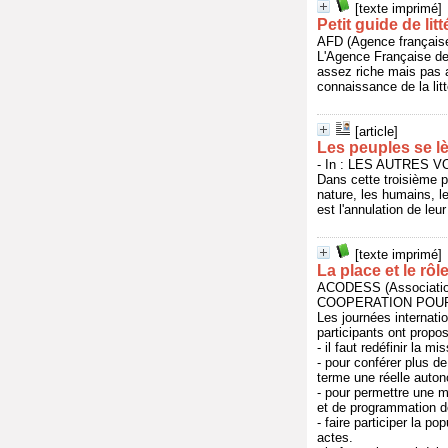
[texte imprimé]
Petit guide de li
AFD (Agence françai
L'Agence Française de
assez riche mais pas a
connaissance de la lit
[article]
Les peuples se lèv
- In : LES AUTRES VO
Dans cette troisième p
nature, les humains, l
est l'annulation de leur
[texte imprimé]
La place et le rôl
ACODESS (Association
COOPERATION POUR 
Les journées internatio
participants ont propo
- il faut redéfinir la m
- pour conférer plus d
terme une réelle auton
- pour permettre une me
et de programmation d
- faire participer la p
actes.