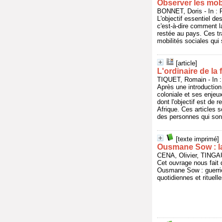
Observer les mobi
BONNET, Doris - In : 
L'objectif essentiel de
c'est-à-dire comment l
restée au pays. Ces tr
mobilités sociales qui
[article]
L'ordinaire de la f
TIQUET, Romain - In 
Après une introduction 
coloniale et ses enjeu
dont l'objectif est de 
Afrique. Ces articles s
des personnes qui sont
[texte imprimé]
Ousmane Sow : l
CENA, Olivier, TINGA
Cet ouvrage nous fait
Ousmane Sow : guerrie
quotidiennes et rituelle