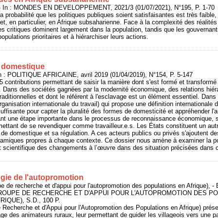
- In : MONDES EN DEVELOPPEMENT, 2021/3 (01/07/2021), N°195, P. 1-70
 la probabilité que les politiques publiques soient satisfaisantes est très faibl
, en particulier, en Afrique subsaharienne. Face à la complexité des réalités 
s critiques dominent largement dans la population, tandis que les gouvernant
 populations prioritaires et à hiérarchiser leurs actions.
il domestique
n : POLITIQUE AFRICAINE, avril 2019 (01/04/2019), N°154, P. 5-147
 contributions permettant de saisir la manière dont s'est formé et transformé
. Dans des sociétés gagnées par la modernité économique, des relations hiér
ditionnelles et dont le référent à l'esclavage est un élément essentiel. Dans 
ganisation internationale du travail) qui propose une définition internationale d
uffisante pour capter la pluralité des formes de domesticité et appréhender 
ant une étape importante dans le processus de reconnaissance économique, so
ettant de se revendiquer comme travailleur.e.s. Les États constituent un autr
t de domestique et sa régulation. A ces acteurs publics ou privés s'ajoutent de
namiques propres à chaque contexte. Ce dossier nous amène à examiner la p
t scientifique des changements à l’œuvre dans des situation précisées dans 
gie de l'autopromotion
 de recherche et d'appui pour l'autopromotion des populations en Afrique
 GROUPE DE RECHERCHE ET D'APPUI POUR L'AUTOPROMOTION DES P
QUE), S.D., 100 P.
echerche et d'Appui pour l'Autopromotion des Populations en Afrique) présen
ge des animateurs ruraux, leur permettant de guider les villageois vers une par