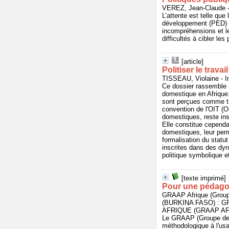
VEREZ, Jean-Claude 
L’attente est telle que
développement (PED) et
incompréhensions et le
difficultés à cibler les
[article]
Politiser le trava
TISSEAU, Violaine - I
Ce dossier rassemble 5
domestique en Afrique
sont perçues comme tra
convention de l'OIT (Or
domestiques, reste ins
Elle constitue cepend
domestiques, leur perm
formalisation du statu
inscrites dans des dy
politique symbolique e
[texte imprimé]
Pour une pédago
GRAAP Afrique (Groupe
(BURKINA FASO) :
AFRIQUE (GRAAP AFRI
Le GRAAP (Groupe de R
méthodologique à l'usa