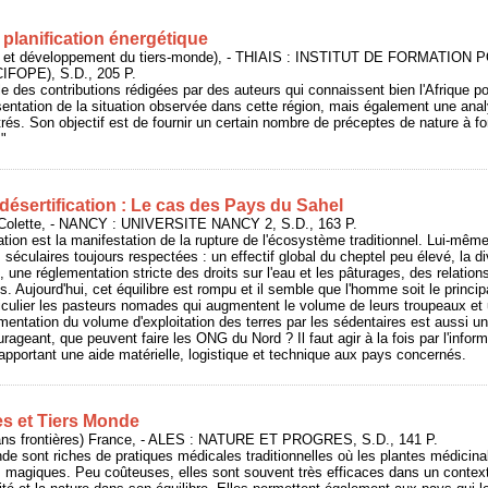
planification énergétique
 et développement du tiers-monde), - THIAIS : INSTITUT DE FORMATION 
OPE), S.D., 205 P.
des contributions rédigées par des auteurs qui connaissent bien l'Afrique pour 
sentation de la situation observée dans cette région, mais également une ana
és. Son objectif est de fournir un certain nombre de préceptes de nature à fo
."
a désertification : Le cas des Pays du Sahel
ette, - NANCY : UNIVERSITE NANCY 2, S.D., 163 P.
tion est la manifestation de la rupture de l'écosystème traditionnel. Lui-même art
séculaires toujours respectées : un effectif global du cheptel peu élevé, la d
, une réglementation stricte des droits sur l'eau et les pâturages, des relatio
 Aujourd'hui, cet équilibre est rompu et il semble que l'homme soit le princip
rticulier les pasteurs nomades qui augmentent le volume de leurs troupeaux et
gmentation du volume d'exploitation des terres par les sédentaires est aussi u
ageant, que peuvent faire les ONG du Nord ? Il faut agir à la fois par l'infor
pportant une aide matérielle, logistique et technique aux pays concernés.
s et Tiers Monde
s frontières) France, - ALES : NATURE ET PROGRES, S.D., 141 P.
e sont riches de pratiques médicales traditionnelles où les plantes médicina
tes magiques. Peu coûteuses, elles sont souvent très efficaces dans un context