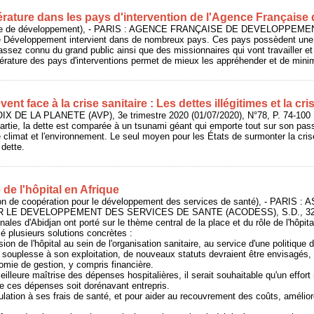
ttérature dans les pays d'intervention de l'Agence Françai
se de développement), - PARIS : AGENCE FRANÇAISE DE DEVELOPPEMENT 
 Développement intervient dans de nombreux pays. Ces pays possèdent une cu
ssez connu du grand public ainsi que des missionnaires qui vont travailler e
térature des pays d'interventions permet de mieux les appréhender et de min
ent face à la crise sanitaire : Les dettes illégitimes et la cri
IX DE LA PLANETE (AVP), 3e trimestre 2020 (01/07/2020), N°78, P. 74-100
artie, la dette est comparée à un tsunami géant qui emporte tout sur son passa
e climat et l'environnement. Le seul moyen pour les États de surmonter la cris
 dette.
e de l'hôpital en Afrique
 de coopération pour le développement des services de santé), - PARIS 
LE DEVELOPPEMENT DES SERVICES DE SANTE (ACODESS), S.D., 32
nales d'Abidjan ont porté sur le thème central de la place et du rôle de l'hôpita
sé plusieurs solutions concrètes :
ission de l'hôpital au sein de l'organisation sanitaire, au service d'une politique
e souplesse à son exploitation, de nouveaux statuts devraient être envisagés, a
omie de gestion, y compris financière.
illeure maîtrise des dépenses hospitalières, il serait souhaitable qu'un effort 
e ces dépenses soit dorénavant entrepris.
opulation à ses frais de santé, et pour aider au recouvrement des coûts, améliore