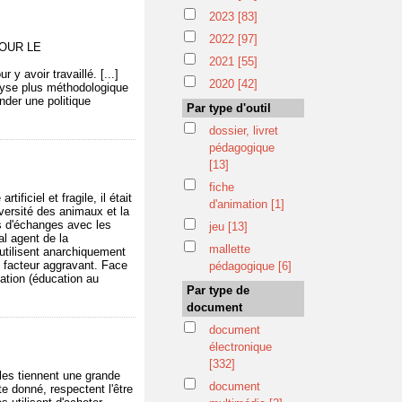
2023
[83]
2022
[97]
POUR LE
2021
[55]
y avoir travaillé. [...]
2020
[42]
lyse plus méthodologique
nder une politique
Par type d'outil
dossier, livret
pédagogique
[13]
fiche
ificiel et fragile, il était
d'animation
[1]
iversité des animaux et la
ns d'échanges avec les
jeu
[13]
al agent de la
mallette
 utilisent anarchiquement
n facteur aggravant. Face
pédagogique
[6]
mation (éducation au
Par type de
document
document
électronique
[332]
les tiennent une grande
document
e donné, respectent l'être