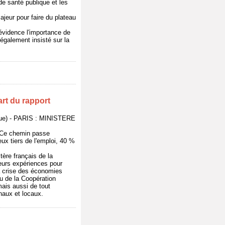
 de santé publique et les
jeur pour faire du plateau
 évidence l'importance de
 également insisté sur la
art du rapport
ique) - PARIS : MINISTERE
. Ce chemin passe
ux tiers de l'emploi, 40 %
tère français de la
eurs expériences pour
a crise des économies
œu de la Coopération
mais aussi de tout
naux et locaux.