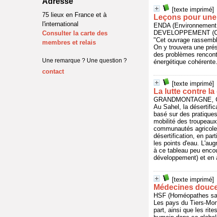
Adresse
[texte imprimé]
75 lieux en France et à
Leçons pour une 
l'international
ENDA (Environnement
DEVELOPPEMENT (CIF
Consulter la carte des
"Cet ouvrage rassemble 
membres et relais
On y trouvera une pré
des problèmes rencontr
Une remarque ? Une question ?
énergétique cohérente
contact
[texte imprimé]
La lutte contre l
GRANDMONTAGNE, Col
Au Sahel, la désertifica
basé sur des pratiques 
mobilité des troupeaux
communautés agricoles.
désertification, en pa
les points d'eau. L'au
à ce tableau peu encour
développement) et en a
[texte imprimé]
Médecines douce
HSF (Homéopathes san
Les pays du Tiers-Mond
part, ainsi que les ri