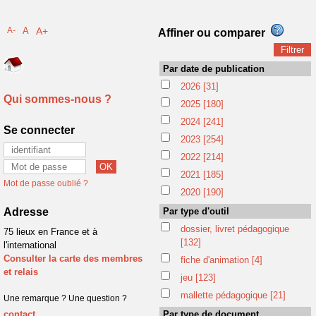
A-
A
A+
Affiner ou comparer
Par date de publication
2026
[31]
Qui sommes-nous ?
2025
[180]
2024
[241]
Se connecter
2023
[254]
2022
[214]
2021
[185]
Mot de passe oublié ?
2020
[190]
Adresse
Par type d'outil
dossier, livret pédagogique
75 lieux en France et à
[132]
l'international
Consulter la carte des membres
fiche d'animation
[4]
et relais
jeu
[123]
mallette pédagogique
[21]
Une remarque ? Une question ?
contact
Par type de document