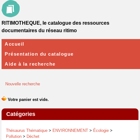
RITIMOTHEQUE, le catalogue des ressources
documentaires du réseau ritimo
Accueil
Présentation du catalogue
Aide à la recherche
Nouvelle recherche
Catégories
Thésaurus Thématique
>
ENVIRONNEMENT
>
Écologie
>
Pollution
>
Déchet