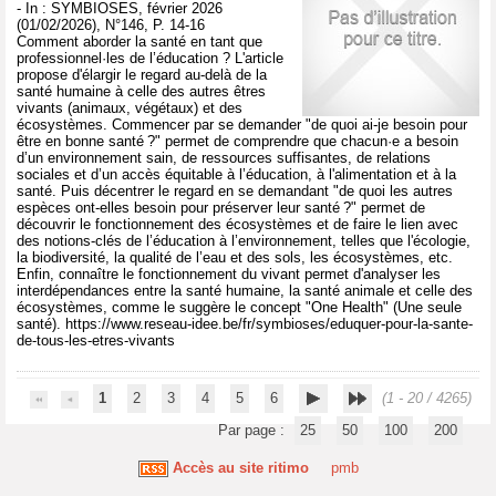
- In : SYMBIOSES, février 2026
(01/02/2026), N°146, P. 14-16
Comment aborder la santé en tant que
professionnel·les de l’éducation ? L'article
propose d'élargir le regard au-delà de la
santé humaine à celle des autres êtres
vivants (animaux, végétaux) et des
écosystèmes. Commencer par se demander "de quoi ai-je besoin pour
être en bonne santé ?" permet de comprendre que chacun·e a besoin
d’un environnement sain, de ressources suffisantes, de relations
sociales et d’un accès équitable à l’éducation, à l'alimentation et à la
santé. Puis décentrer le regard en se demandant "de quoi les autres
espèces ont-elles besoin pour préserver leur santé ?" permet de
découvrir le fonctionnement des écosystèmes et de faire le lien avec
des notions-clés de l’éducation à l’environnement, telles que l'écologie,
la biodiversité, la qualité de l’eau et des sols, les écosystèmes, etc.
Enfin, connaître le fonctionnement du vivant permet d'analyser les
interdépendances entre la santé humaine, la santé animale et celle des
écosystèmes, comme le suggère le concept "One Health" (Une seule
santé). https://www.reseau-idee.be/fr/symbioses/eduquer-pour-la-sante-
de-tous-les-etres-vivants
1
2
3
4
5
6
(1 - 20 / 4265)
Par page :
25
50
100
200
Accès au site ritimo
pmb