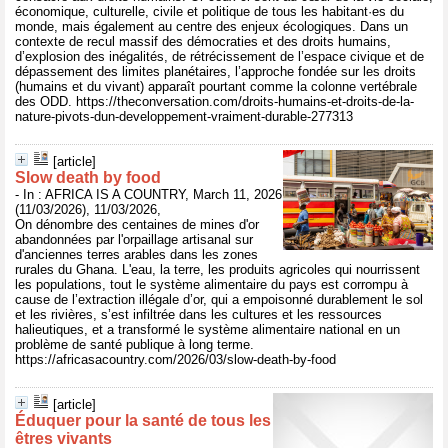
économique, culturelle, civile et politique de tous les habitant·es du
monde, mais également au centre des enjeux écologiques. Dans un
contexte de recul massif des démocraties et des droits humains,
d’explosion des inégalités, de rétrécissement de l’espace civique et de
dépassement des limites planétaires, l’approche fondée sur les droits
(humains et du vivant) apparaît pourtant comme la colonne vertébrale
des ODD. https://theconversation.com/droits-humains-et-droits-de-la-
nature-pivots-dun-developpement-vraiment-durable-277313
[article]
Slow death by food
- In : AFRICA IS A COUNTRY, March 11, 2026
(11/03/2026), 11/03/2026,
On dénombre des centaines de mines d'or
abandonnées par l'orpaillage artisanal sur
d'anciennes terres arables dans les zones
rurales du Ghana. L'eau, la terre, les produits agricoles qui nourrissent
les populations, tout le système alimentaire du pays est corrompu à
cause de l’extraction illégale d’or, qui a empoisonné durablement le sol
et les rivières, s’est infiltrée dans les cultures et les ressources
halieutiques, et a transformé le système alimentaire national en un
problème de santé publique à long terme.
https://africasacountry.com/2026/03/slow-death-by-food
[article]
Éduquer pour la santé de tous les
êtres vivants