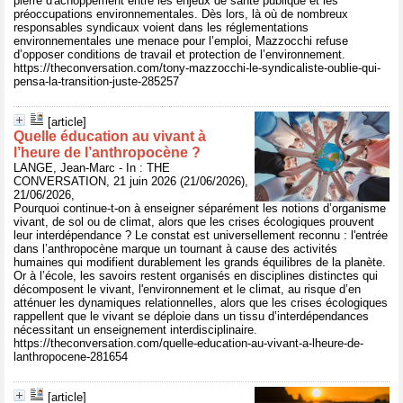
pierre d'achoppement entre les enjeux de santé publique et les
préoccupations environnementales. Dès lors, là où de nombreux
responsables syndicaux voient dans les réglementations
environnementales une menace pour l’emploi, Mazzocchi refuse
d’opposer conditions de travail et protection de l’environnement.
https://theconversation.com/tony-mazzocchi-le-syndicaliste-oublie-qui-
pensa-la-transition-juste-285257
[article]
Quelle éducation au vivant à
l’heure de l’anthropocène ?
LANGE, Jean-Marc - In : THE
CONVERSATION, 21 juin 2026 (21/06/2026),
21/06/2026,
Pourquoi continue-t-on à enseigner séparément les notions d’organisme
vivant, de sol ou de climat, alors que les crises écologiques prouvent
leur interdépendance ? Le constat est universellement reconnu : l'entrée
dans l’anthropocène marque un tournant à cause des activités
humaines qui modifient durablement les grands équilibres de la planète.
Or à l’école, les savoirs restent organisés en disciplines distinctes qui
décomposent le vivant, l'environnement et le climat, au risque d’en
atténuer les dynamiques relationnelles, alors que les crises écologiques
rappellent que le vivant se déploie dans un tissu d’interdépendances
nécessitant un enseignement interdisciplinaire.
https://theconversation.com/quelle-education-au-vivant-a-lheure-de-
lanthropocene-281654
[article]