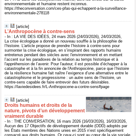
environnementale et humaine restent inconnus.
https://theconversation.com/ces-pfas-qui-echappent-a-la-surveillance-
environnementale-278118
[article]
L’Anthropocène à contre-sens
- In : LA VIE DES IDÉES, 24 mars 2026 (24/03/2026), 24/03/2026,
La crise écologique a donné un nouveau souffle à la philosophie de
l’histoire. L'article propose de prendre l’histoire à contre-sens pour
surmonter la crise écologique, en s’inspirant des rapports humains
entretenus pendant des siècles avec l'environnement et en mettant
l’accent sur les paradoxes de la relation au temps historique et à
l'appréhension de l’avenir. Pour l'auteur, il est possible d’échapper à la
catastrophe et à la fin annoncée de l'Anthropocène, parce que l’histoire
de la résilience humaine fait naître l’exigence d’une alternative entre le
catastrophisme et le progressisme : un autre sens de l’histoire, un
contre-sens capable de faire entrevoir des futurs désirables.
https://laviedesidees.fr/L-Anthropocene-a-contre-sens#page
[article]
Droits humains et droits de la
nature, pivots d’un développement
vraiment durable
- In : THE CONVERSATION, 16 mars 2026 (16/03/2026), 16/03/2026,
Aucun des 17 Objectifs de développement durable (ODD) adoptés par
les États membres des Nations unies en 2015 n’est spécifiquement
consacré aux droits humains. Or ceux-ci sont au cœur de la vie sociale,