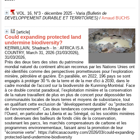
VOL. 16, N°3 - décembre 2025 - Varia
(Bulletin de
DEVELOPPEMENT DURABLE ET TERRITOIRES)
/
Arnaud BUCHS
[article]
Could expanding protected land
undermine biodiversity?
KERWILLAIN, Shadrach - In : AFRICA IS A
COUNTRY, March 31, 2026 (31/03/2026),
31/03/2026,
Près des deux tiers des sites du patrimoine
mondial naturel du continent africain reconnus par les Nations Unies ont
été identifiés comme des perspectives prometteuses pour l’exploration
minière, pétrolière et gazière. En parallèle, en 2022, 196 pays se sont
engagés à protéger 30 % de la terre et de la mer d'ici à 2030, dans le
cadre mondial de l'accord sur la biodiversité de Kunming-Montréal. Face
à ce double constat paradoxal, l’exploitation minière et la conservation
de la nature travaillent de plus en plus de concert pour déposséder les
communautés locales de leurs terres et moyens de subsistance, tout
en qualifiant cette exclusion de "développement durable" ou "protection
de l’environnement". Ces deux tendances convergent en Afrique de
l’Ouest, en particulier au Liberia et au Sénégal, où les sociétés minières
sont devenues des bailleurs de fonds clés de la conservation,
soutenant les parcs, les marchés compensateurs de carbone et les
programmes environnementaux, faisant ainsi la promotion de leur
"économie verte". https://africasacountry.com/2026/03/could-expanding-
protected-land-undermine-biodiversity