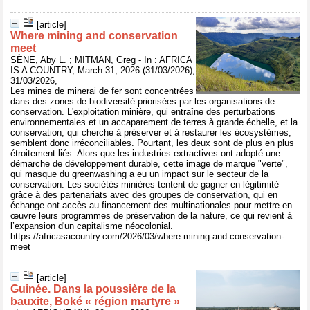
[article]
Where mining and conservation
meet
SÈNE, Aby L. ; MITMAN, Greg - In : AFRICA
IS A COUNTRY, March 31, 2026 (31/03/2026),
31/03/2026,
Les mines de minerai de fer sont concentrées
dans des zones de biodiversité priorisées par les organisations de
conservation. L'exploitation minière, qui entraîne des perturbations
environnementales et un accaparement de terres à grande échelle, et la
conservation, qui cherche à préserver et à restaurer les écosystèmes,
semblent donc irréconciliables. Pourtant, les deux sont de plus en plus
étroitement liés. Alors que les industries extractives ont adopté une
démarche de développement durable, cette image de marque "verte",
qui masque du greenwashing a eu un impact sur le secteur de la
conservation. Les sociétés minières tentent de gagner en légitimité
grâce à des partenariats avec des groupes de conservation, qui en
échange ont accès au financement des multinationales pour mettre en
œuvre leurs programmes de préservation de la nature, ce qui revient à
l’expansion d'un capitalisme néocolonial.
https://africasacountry.com/2026/03/where-mining-and-conservation-
meet
[article]
Guinée. Dans la poussière de la
bauxite, Boké « région martyre »