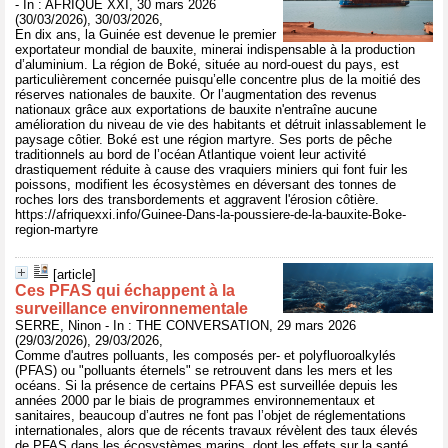
- In : AFRIQUE XXI, 30 mars 2026
(30/03/2026), 30/03/2026,
En dix ans, la Guinée est devenue le premier
exportateur mondial de bauxite, minerai indispensable à la production
d’aluminium. La région de Boké, située au nord-ouest du pays, est
particulièrement concernée puisqu’elle concentre plus de la moitié des
réserves nationales de bauxite. Or l’augmentation des revenus
nationaux grâce aux exportations de bauxite n'entraîne aucune
amélioration du niveau de vie des habitants et détruit inlassablement le
paysage côtier. Boké est une région martyre. Ses ports de pêche
traditionnels au bord de l’océan Atlantique voient leur activité
drastiquement réduite à cause des vraquiers miniers qui font fuir les
poissons, modifient les écosystèmes en déversant des tonnes de
roches lors des transbordements et aggravent l'érosion côtière.
https://afriquexxi.info/Guinee-Dans-la-poussiere-de-la-bauxite-Boke-
region-martyre
[article]
Ces PFAS qui échappent à la
surveillance environnementale
SERRE, Ninon - In : THE CONVERSATION, 29 mars 2026
(29/03/2026), 29/03/2026,
Comme d'autres polluants, les composés per- et polyfluoroalkylés
(PFAS) ou "polluants éternels" se retrouvent dans les mers et les
océans. Si la présence de certains PFAS est surveillée depuis les
années 2000 par le biais de programmes environnementaux et
sanitaires, beaucoup d’autres ne font pas l’objet de réglementations
internationales, alors que de récents travaux révèlent des taux élevés
de PFAS dans les écosystèmes marins, dont les effets sur la santé