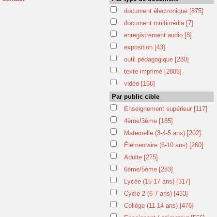
document électronique
[875]
document multimédia
[7]
enregistrement audio
[8]
exposition
[43]
outil pédagogique
[280]
texte imprimé
[2886]
vidéo
[166]
Par public cible
Enseignement supérieur
[117]
4ème/3ème
[185]
Maternelle (3-4-5 ans)
[202]
Élémentaire (6-10 ans)
[260]
Adulte
[275]
6ème/5ème
[283]
Lycée (15-17 ans)
[317]
Cycle 2 (6-7 ans)
[433]
Collège (11-14 ans)
[476]