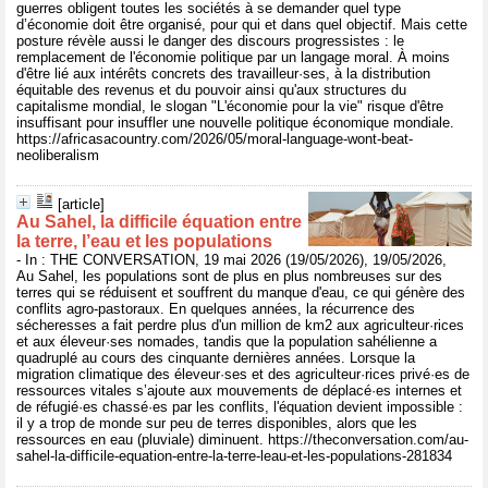
guerres obligent toutes les sociétés à se demander quel type
d’économie doit être organisé, pour qui et dans quel objectif. Mais cette
posture révèle aussi le danger des discours progressistes : le
remplacement de l'économie politique par un langage moral. À moins
d'être lié aux intérêts concrets des travailleur·ses, à la distribution
équitable des revenus et du pouvoir ainsi qu'aux structures du
capitalisme mondial, le slogan "L'économie pour la vie" risque d'être
insuffisant pour insuffler une nouvelle politique économique mondiale.
https://africasacountry.com/2026/05/moral-language-wont-beat-
neoliberalism
[article]
Au Sahel, la difficile équation entre
la terre, l’eau et les populations
- In : THE CONVERSATION, 19 mai 2026 (19/05/2026), 19/05/2026,
Au Sahel, les populations sont de plus en plus nombreuses sur des
terres qui se réduisent et souffrent du manque d'eau, ce qui génère des
conflits agro-pastoraux. En quelques années, la récurrence des
sécheresses a fait perdre plus d'un million de km2 aux agriculteur·rices
et aux éleveur·ses nomades, tandis que la population sahélienne a
quadruplé au cours des cinquante dernières années. Lorsque la
migration climatique des éleveur·ses et des agriculteur·rices privé·es de
ressources vitales s’ajoute aux mouvements de déplacé·es internes et
de réfugié·es chassé·es par les conflits, l'équation devient impossible :
il y a trop de monde sur peu de terres disponibles, alors que les
ressources en eau (pluviale) diminuent. https://theconversation.com/au-
sahel-la-difficile-equation-entre-la-terre-leau-et-les-populations-281834