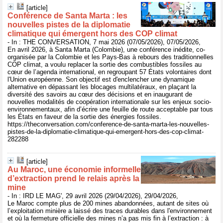
[article]
Conférence de Santa Marta : les
nouvelles pistes de la diplomatie
climatique qui émergent hors des COP climat
- In : THE CONVERSATION, 7 mai 2026 (07/05/2026), 07/05/2026,
En avril 2026, à Santa Marta (Colombie), une conférence inédite, co-
organisée par la Colombie et les Pays-Bas à rebours des traditionnelles
COP climat, a voulu replacer la sortie des combustibles fossiles au
cœur de l’agenda international, en regroupant 57 États volontaires dont
l'Union européenne. Son objectif est d'enclencher une dynamique
alternative en dépassant les blocages multilatéraux, en plaçant la
diversité des savoirs au cœur des décisions et en inaugurant de
nouvelles modalités de coopération internationale sur les enjeux socio-
environnementaux, afin d’écrire une feuille de route acceptable par tous
les États en faveur de la sortie des énergies fossiles.
https://theconversation.com/conference-de-santa-marta-les-nouvelles-
pistes-de-la-diplomatie-climatique-qui-emergent-hors-des-cop-climat-
282288
[article]
Au Maroc, une économie informelle
d’extraction prend le relais après la
mine
- In : IRD LE MAG', 29 avril 2026 (29/04/2026), 29/04/2026,
Le Maroc compte plus de 200 mines abandonnées, autant de sites où
l’exploitation minière a laissé des traces durables dans l'environnement
et où la fermeture officielle des mines n’a pas mis fin à l’extraction : à