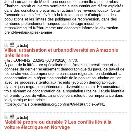
Jerada ou autour de Midelt, une économie informelle a pris le relais.
Charbon, plomb ou pierres semi-précieuses continuent d’être exploités
dans des conditions précaires, structurant les revenus locaux. Cette
"seconde vie minière" révèle à la fois la capacité d’adaptation des
populations et les limites des politiques de reconversion, dans des
territoires profondément marqués par l’héritage industriel.
https://lemag.ird.fr/fr/au-maroc-une-economie-informelle-dextraction-
prend-le-relais-apres-la-mine
[article]
Villes, urbanisation et urbanodiversité en Amazonie
brésilienne
- In : CONFINS, 2026/1 (03/04/2026), N°70,
À partir de la littérature spécialisée sur l’Amazonie brésilienne et des
données du dernier recensement démographique du pays, ce travail de
recherche vise à comprendre l’urbanisation régionale, en identifiant la
concentration et la répartition spatiale de la population urbaine en lien
avec les processus territoriaux récents (évolution démographique,
dynamiques migratoires intérieures, diversité urbaine). En considérant
trois niveaux de concentration de la population urbaine, l’étude identifie
différents types de villes, ainsi que leurs rôles et leur importance dans
la dynamique territoriale.
https://journals.openedition.org/confins/69441#article-69441
[article]
Mobilité propre ou durable ? Les conflits liés à la
voiture électrique en Norvège