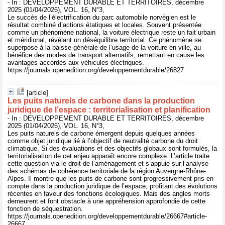
- In : DEVELOPPEMENT DURABLE ET TERRITOIRES, décembre
2025 (01/04/2026), VOL. 16, N°3,
Le succès de l’électrification du parc automobile norvégien est le
résultat combiné d’actions étatiques et locales. Souvent présentée
comme un phénomène national, la voiture électrique reste un fait urbain
et méridional, révélant un déséquilibre territorial. Ce phénomène se
superpose à la baisse générale de l’usage de la voiture en ville, au
bénéfice des modes de transport alternatifs, remettant en cause les
avantages accordés aux véhicules électriques.
https://journals.openedition.org/developpementdurable/26827
[article]
Les puits naturels de carbone dans la production
juridique de l’espace : territorialisation et planification
- In : DEVELOPPEMENT DURABLE ET TERRITOIRES, décembre
2025 (01/04/2026), VOL. 16, N°3,
Les puits naturels de carbone émergent depuis quelques années
comme objet juridique lié à l’objectif de neutralité carbone du droit
climatique. Si des évaluations et des objectifs globaux sont formulés, la
territorialisation de cet enjeu apparaît encore complexe. L’article traite
cette question via le droit de l’aménagement et s’appuie sur l’analyse
des schémas de cohérence territoriale de la région Auvergne-Rhône-
Alpes. Il montre que les puits de carbone sont progressivement pris en
compte dans la production juridique de l’espace, profitant des évolutions
récentes en faveur des fonctions écologiques. Mais des angles morts
demeurent et font obstacle à une appréhension approfondie de cette
fonction de séquestration.
https://journals.openedition.org/developpementdurable/26667#article-
26667