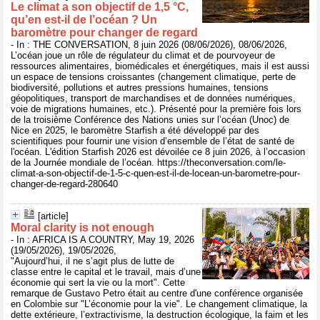
Le climat a son objectif de 1,5 °C,
qu’en est‑il de l’océan ? Un
baromètre pour changer de regard
- In : THE CONVERSATION, 8 juin 2026 (08/06/2026), 08/06/2026,
L’océan joue un rôle de régulateur du climat et de pourvoyeur de
ressources alimentaires, biomédicales et énergétiques, mais il est aussi
un espace de tensions croissantes (changement climatique, perte de
biodiversité, pollutions et autres pressions humaines, tensions
géopolitiques, transport de marchandises et de données numériques,
voie de migrations humaines, etc.). Présenté pour la première fois lors
de la troisième Conférence des Nations unies sur l’océan (Unoc) de
Nice en 2025, le baromètre Starfish a été développé par des
scientifiques pour fournir une vision d’ensemble de l’état de santé de
l'océan. L'édition Starfish 2026 est dévoilée ce 8 juin 2026, à l’occasion
de la Journée mondiale de l’océan. https://theconversation.com/le-
climat-a-son-objectif-de-1-5-c-quen-est-il-de-locean-un-barometre-pour-
changer-de-regard-280640
[article]
Moral clarity is not enough
- In : AFRICA IS A COUNTRY, May 19, 2026
(19/05/2026), 19/05/2026,
"Aujourd’hui, il ne s’agit plus de lutte de
classe entre le capital et le travail, mais d’une
économie qui sert la vie ou la mort". Cette
remarque de Gustavo Petro était au centre d'une conférence organisée
en Colombie sur "L’économie pour la vie". Le changement climatique, la
dette extérieure, l’extractivisme, la destruction écologique, la faim et les