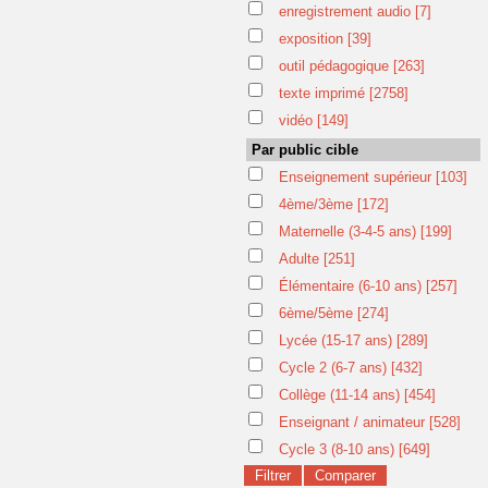
enregistrement audio
[7]
exposition
[39]
outil pédagogique
[263]
texte imprimé
[2758]
vidéo
[149]
Par public cible
Enseignement supérieur
[103]
4ème/3ème
[172]
Maternelle (3-4-5 ans)
[199]
Adulte
[251]
Élémentaire (6-10 ans)
[257]
6ème/5ème
[274]
Lycée (15-17 ans)
[289]
Cycle 2 (6-7 ans)
[432]
Collège (11-14 ans)
[454]
Enseignant / animateur
[528]
Cycle 3 (8-10 ans)
[649]