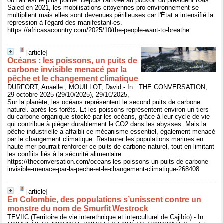
où l'air est le plus pollué. Depuis l'arrivée au pouvoir du président Kais
Saied en 2021, les mobilisations citoyennes pro-environnement se
multiplient mais elles sont devenues périlleuses car l'État a intensifié la
répression à l'égard des manifestant·es.
https://africasacountry.com/2025/10/the-people-want-to-breathe
[article]
Océans : les poissons, un puits de
carbone invisible menacé par la
pêche et le changement climatique
DURFORT, Anaëlle ; MOUILLOT, David - In : THE CONVERSATION,
29 octobre 2025 (29/10/2025), 29/10/2025,
Sur la planète, les océans représentent le second puits de carbone
naturel, après les forêts. Et les poissons représentent environ un tiers
du carbone organique stocké par les océans, grâce à leur cycle de vie
qui contribue à piéger durablement le CO2 dans les abysses. Mais la
pêche industrielle a affaibli ce mécanisme essentiel, également menacé
par le changement climatique. Restaurer les populations marines en
haute mer pourrait renforcer ce puits de carbone naturel, tout en limitant
les conflits liés à la sécurité alimentaire.
https://theconversation.com/oceans-les-poissons-un-puits-de-carbone-
invisible-menace-par-la-peche-et-le-changement-climatique-268408
[article]
En Colombie, des populations s’unissent contre un
monstre du nom de Smurfit Westrock
TEVIIC (Territoire de vie interethnique et interculturel de Cajibío) - In :