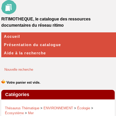
RITIMOTHEQUE, le catalogue des ressources
documentaires du réseau ritimo
Accueil
Présentation du catalogue
Aide à la recherche
Nouvelle recherche
Catégories
Thésaurus Thématique
>
ENVIRONNEMENT
>
Écologie
>
Écosystème
>
Mer