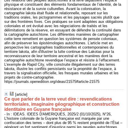
Les relations des peuples autochtones à la terre dépassent l’espace
physique et constituent des éléments fondamentaux de l’identité, de la
résistance et de la survie culturelles. Avant la colonisation, la
cartographie lakota était fluide et relationnelle, reposant sur les
traditions orales, les pictogrammes et les paysages sacrés plutôt que
sur des frontières fixes. Ces pratiques se sont adaptées aux obligations
coloniales et ont évolué avec les négociations de traités et les
délimitations de la réserve, en essayant de défendre la continuité dans
la cartographie autochtone. Les différentes manières de cartographier
cette terre remettent en question les systèmes de pensée coloniaux,
afin de préserver les épistémologies autochtones. L'article met en
perspective les cartographies traditionnelles et contemporaines du
territoire lakota, afin d'illustrer la lutte continue des Lakotas pour la
reconnaissance de leur territoire ancestral et les manières dont la
cartographie autochtone revendique l’espace et résiste à l’effacement.
L'exemple de Rapid City, ville construite illégalement sur des terres
lakota, illustre les conflits persistants sur la propriété de l’espace, à
travers la signalisation officielle, les fresques murales urbaines et les
projets de contre-cartographie.
https://journals.openedition.org/ideas/21575#article-21575
[article]
Ce que parler de la terre veut dire : revendications
territoriales, imaginaire géographique et construction
identitaire en Guyane française
- In : IDEAS. IDEES D'AMERIQUES, 2025/2 (01/10/2025), N°26,
L’histoire coloniale de la Guyane française est marquée par une
confiscation des terres – dont plus de 95 % restent propriété de l’État –
générant un fort sentiment d’injustice parmi les peuples autochtones.