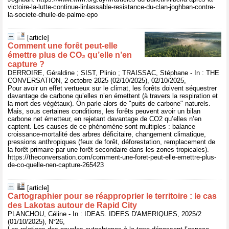
victoire-la-lutte-continue-linlassable-resistance-du-clan-joghban-contre-
la-societe-dhuile-de-palme-epo
[article]
Comment une forêt peut-elle
émettre plus de CO₂ qu’elle n’en
capture ?
DERROIRE, Géraldine ; SIST, Plinio ; TRAISSAC, Stéphane - In : THE
CONVERSATION, 2 octobre 2025 (02/10/2025), 02/10/2025,
Pour avoir un effet vertueux sur le climat, les forêts doivent séquestrer
davantage de carbone qu’elles n’en émettent (à travers la respiration et
la mort des végétaux). On parle alors de "puits de carbone" naturels.
Mais, sous certaines conditions, les forêts peuvent avoir un bilan
carbone net émetteur, en rejetant davantage de CO2 qu’elles n’en
captent. Les causes de ce phénomène sont multiples : balance
croissance-mortalité des arbres déficitaire, changement climatique,
pressions anthropiques (feux de forêt, déforestation, remplacement de
la forêt primaire par une forêt secondaire dans les zones tropicales).
https://theconversation.com/comment-une-foret-peut-elle-emettre-plus-
de-co-quelle-nen-capture-265423
[article]
Cartographier pour se réapproprier le territoire : le cas
des Lakotas autour de Rapid City
PLANCHOU, Céline - In : IDEAS. IDEES D'AMERIQUES, 2025/2
(01/10/2025), N°26,