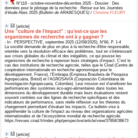
N°118 - octobre-novembre-décembre 2025 - Dossier : Des
données pour le pilotage de la recherche : Retour sur les Journées
d’étude Abes 2025
(Bulletin de ARABESQUES)
/
Christine FLEURY
[article]
Une "culture de l'impact" : qu’est-ce que les
organismes de recherche ont à y gagner ?
- In : PERSPECTIVE, septembre 2025 (12/09/2025), N°66, P. 1-4
La société demande de plus en plus à la recherche d'être responsable,
orientée vers la résolution efficace des problèmes, tout en s'intéressant
aux crises globales du climat et des inégalités, ce qui pousse les
organismes de recherche à repenser leurs stratégies d’impact. C’est le
cas des institutions de recherche agricole, telles que le Cirad (Centre de
coopération internationale en recherche agronomique pour le
développement, France), l’Embrapa (Empresa Brasileira de Pesquisa
Agropecuária, Brésil) et l’AGROSAVIA (Corporación Colombiana de
Investigación Agropecuaria, Colombie). Leur mission est d’améliorer les
performances des systèmes éco-agro-alimentaires dans toutes les
dimensions du développement durable mais leurs évaluations restent
souvent centrées sur des lignes de recherche spécifiques et des
indicateurs de performance, sans réelle réflexion sur les théories du
changement permettant d’évaluer les impacts. Ce bulletin vise à
appréhender la culture de l'impact au niveau des organisations agricoles
internationales et de l’écosystème mondial de recherche agricole.
https://revues.cirad.fr/index.php/perspective/article/view/37958/38673
[article]