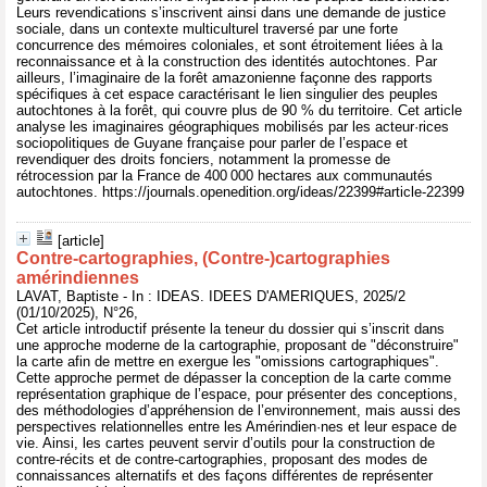
Leurs revendications s’inscrivent ainsi dans une demande de justice
sociale, dans un contexte multiculturel traversé par une forte
concurrence des mémoires coloniales, et sont étroitement liées à la
reconnaissance et à la construction des identités autochtones. Par
ailleurs, l’imaginaire de la forêt amazonienne façonne des rapports
spécifiques à cet espace caractérisant le lien singulier des peuples
autochtones à la forêt, qui couvre plus de 90 % du territoire. Cet article
analyse les imaginaires géographiques mobilisés par les acteur·rices
sociopolitiques de Guyane française pour parler de l’espace et
revendiquer des droits fonciers, notamment la promesse de
rétrocession par la France de 400 000 hectares aux communautés
autochtones. https://journals.openedition.org/ideas/22399#article-22399
[article]
Contre-cartographies, (Contre-)cartographies
amérindiennes
LAVAT, Baptiste - In : IDEAS. IDEES D'AMERIQUES, 2025/2
(01/10/2025), N°26,
Cet article introductif présente la teneur du dossier qui s’inscrit dans
une approche moderne de la cartographie, proposant de "déconstruire"
la carte afin de mettre en exergue les "omissions cartographiques".
Cette approche permet de dépasser la conception de la carte comme
représentation graphique de l’espace, pour présenter des conceptions,
des méthodologies d’appréhension de l’environnement, mais aussi des
perspectives relationnelles entre les Amérindien·nes et leur espace de
vie. Ainsi, les cartes peuvent servir d’outils pour la construction de
contre-récits et de contre-cartographies, proposant des modes de
connaissances alternatifs et des façons différentes de représenter