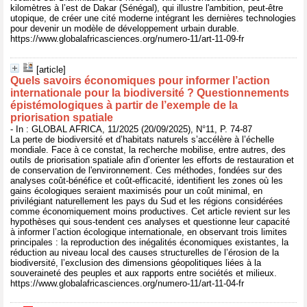
kilomètres à l’est de Dakar (Sénégal), qui illustre l'ambition, peut-être
utopique, de créer une cité moderne intégrant les dernières technologies
pour devenir un modèle de développement urbain durable.
https://www.globalafricasciences.org/numero-11/art-11-09-fr
[article]
Quels savoirs économiques pour informer l’action
internationale pour la biodiversité ? Questionnements
épistémologiques à partir de l’exemple de la
priorisation spatiale
- In : GLOBAL AFRICA, 11/2025 (20/09/2025), N°11, P. 74-87
La perte de biodiversité et d’habitats naturels s’accélère à l’échelle
mondiale. Face à ce constat, la recherche mobilise, entre autres, des
outils de priorisation spatiale afin d’orienter les efforts de restauration et
de conservation de l'environnement. Ces méthodes, fondées sur des
analyses coût-bénéfice et coût-efficacité, identifient les zones où les
gains écologiques seraient maximisés pour un coût minimal, en
privilégiant naturellement les pays du Sud et les régions considérées
comme économiquement moins productives. Cet article revient sur les
hypothèses qui sous-tendent ces analyses et questionne leur capacité
à informer l’action écologique internationale, en observant trois limites
principales : la reproduction des inégalités économiques existantes, la
réduction au niveau local des causes structurelles de l’érosion de la
biodiversité, l’exclusion des dimensions géopolitiques liées à la
souveraineté des peuples et aux rapports entre sociétés et milieux.
https://www.globalafricasciences.org/numero-11/art-11-04-fr