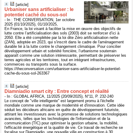
[article]
Urbaniser sans artificialiser : le
potentiel caché du sous-sol
- In : THE CONVERSATION, 1er octobre
2025 (01/10/2025), 01/10/2025,
En France, la loi visant à faciliter la mise en œuvre des objectifs de
lutte contre l’artificialisation des sols (2003) doit se renforcer d’ici à
2050. Elle a été complétée par la loi dite Zéro artificialisation nette
(ZAN), adoptée en 2023, qui s'inscrit dans le cadre de l'aménagement
durable lié à la lutte contre le changement climatique. Pour concilier
développement urbain et sobriété foncière, l’urbanisme souterrain
apparaît comme une solution intéressante, permettant de préserver les
terres agricoles et les territoires, tout en intégrant infrastructures,
commerces ou transports sous la surface.
https://theconversation.com/urbaniser-sans-artificialiser-le-potentiel-
cache-du-sous-sol-263367
[article]
Diamniadio smart city : Entre concept et réalité
- In : GLOBAL AFRICA, 11/2025 (20/09/2025), N°11, P. 232-240
Le concept de "ville intelligente" est largement promu à l'échelle
mondiale comme une marque de modernité et d'innovation. Cette idée
séduit les décideurs africains en quête de développement futuriste,
attirant les investisseurs avec la promesse de solutions technologiques
avancées, telles que les technologies de l'information et de la
communication (TIC) pour optimiser la gestion urbaine, la mobilité,
l'efficacité énergétique et la qualité de vie. Ce travail de recherche se
focalise sur Diamniadio, une nouvelle ville en construction à 30