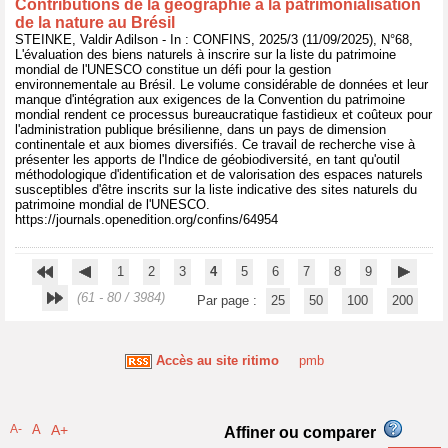
Contributions de la géographie à la patrimonialisation
de la nature au Brésil
STEINKE, Valdir Adilson - In : CONFINS, 2025/3 (11/09/2025), N°68,
L'évaluation des biens naturels à inscrire sur la liste du patrimoine
mondial de l'UNESCO constitue un défi pour la gestion
environnementale au Brésil. Le volume considérable de données et leur
manque d'intégration aux exigences de la Convention du patrimoine
mondial rendent ce processus bureaucratique fastidieux et coûteux pour
l'administration publique brésilienne, dans un pays de dimension
continentale et aux biomes diversifiés. Ce travail de recherche vise à
présenter les apports de l'Indice de géobiodiversité, en tant qu'outil
méthodologique d'identification et de valorisation des espaces naturels
susceptibles d'être inscrits sur la liste indicative des sites naturels du
patrimoine mondial de l'UNESCO.
https://journals.openedition.org/confins/64954
1
2
3
4
5
6
7
8
9
(61 - 80 / 3984)
Par page :
25
50
100
200
Accès au site ritimo
pmb
A-
A
A+
Affiner ou comparer