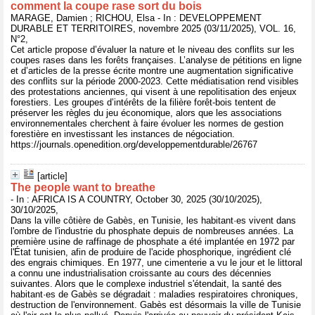
comment la coupe rase sort du bois
MARAGE, Damien ; RICHOU, Elsa - In : DEVELOPPEMENT
DURABLE ET TERRITOIRES, novembre 2025 (03/11/2025), VOL. 16,
N°2,
Cet article propose d’évaluer la nature et le niveau des conflits sur les
coupes rases dans les forêts françaises. L’analyse de pétitions en ligne
et d’articles de la presse écrite montre une augmentation significative
des conflits sur la période 2000-2023. Cette médiatisation rend visibles
des protestations anciennes, qui visent à une repolitisation des enjeux
forestiers. Les groupes d’intérêts de la filière forêt-bois tentent de
préserver les règles du jeu économique, alors que les associations
environnementales cherchent à faire évoluer les normes de gestion
forestière en investissant les instances de négociation.
https://journals.openedition.org/developpementdurable/26767
[article]
The people want to breathe
- In : AFRICA IS A COUNTRY, October 30, 2025 (30/10/2025),
30/10/2025,
Dans la ville côtière de Gabès, en Tunisie, les habitant·es vivent dans
l'ombre de l'industrie du phosphate depuis de nombreuses années. La
première usine de raffinage de phosphate a été implantée en 1972 par
l'État tunisien, afin de produire de l'acide phosphorique, ingrédient clé
des engrais chimiques. En 1977, une cimenterie a vu le jour et le littoral
a connu une industrialisation croissante au cours des décennies
suivantes. Alors que le complexe industriel s'étendait, la santé des
habitant·es de Gabès se dégradait : maladies respiratoires chroniques,
destruction de l'environnement. Gabès est désormais la ville de Tunisie