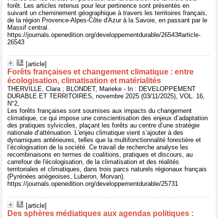
forêt. Les articles retenus pour leur pertinence sont présentés en
suivant un cheminement géographique à travers les territoires français,
de la région Provence-Alpes-Côte d'Azur à la Savoie, en passant par le
Massif central.
https://journals.openedition.org/developpementdurable/26543#article-
26543
[article]
Forêts françaises et changement climatique : entre
écologisation, climatisation et matérialités
THERVILLE, Clara ; BLONDET, Marieke - In : DEVELOPPEMENT
DURABLE ET TERRITOIRES, novembre 2025 (03/11/2025), VOL. 16,
N°2,
Les forêts françaises sont soumises aux impacts du changement
climatique, ce qui impose une conscientisation des enjeux d’adaptation
des pratiques sylvicoles, plaçant les forêts au centre d’une stratégie
nationale d’atténuation. L'enjeu climatique vient s’ajouter à des
dynamiques antérieures, telles que la multifonctionnalité forestière et
l’écologisation de la société. Ce travail de recherche analyse les
recombinaisons en termes de coalitions, pratiques et discours, au
carrefour de l'écologisation, de la climatisation et des réalités
territoriales et climatiques, dans trois parcs naturels régionaux français
(Pyrénées ariégeoises, Luberon, Morvan).
https://journals.openedition.org/developpementdurable/25731
[article]
Des sphères médiatiques aux agendas politiques :