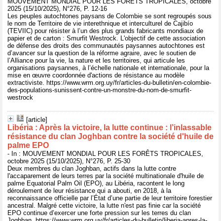
MOUVEMENT MONDIAL POUR LES FORÊTS TROPICALES, octobre
2025 (15/10/2025), N°276, P. 12-16
Les peuples autochtones paysans de Colombie se sont regroupés sous
le nom de Territoire de vie interethnique et interculturel de Cajibío
(TEVIIC) pour résister à l’un des plus grands fabricants mondiaux de
papier et de carton : Smurfit Westrock. L'objectif de cette association
de défense des droits des communautés paysannes autochtones est
d’avancer sur la question de la réforme agraire, avec le soutien de
l’Alliance pour la vie, la nature et les territoires, qui articule les
organisations paysannes, à l’échelle nationale et internationale, pour la
mise en œuvre coordonnée d'actions de résistance au modèle
extractiviste. https://www.wrm.org.uy/fr/articles-du-bulletin/en-colombie-
des-populations-sunissent-contre-un-monstre-du-nom-de-smurfit-
westrock
[article]
Libéria : Après la victoire, la lutte continue : l’inlassable
résistance du clan Joghban contre la société d'huile de
palme EPO
- In : MOUVEMENT MONDIAL POUR LES FORÊTS TROPICALES,
octobre 2025 (15/10/2025), N°276, P. 25-30
Deux membres du clan Joghban, actifs dans la lutte contre
l'accaparement de leurs terres par la société multinationale d'huile de
palme Equatorial Palm Oil (EPO), au Libéria, racontent le long
déroulement de leur résistance qui a abouti, en 2018, à la
reconnaissance officielle par l’État d’une partie de leur territoire forestier
ancestral. Malgré cette victoire, la lutte n'est pas finie car la société
EPO continue d’exercer une forte pression sur les terres du clan
Joghban. https://www.wrm.org.uy/fr/articles-du-bulletin/liberia-apres-la-