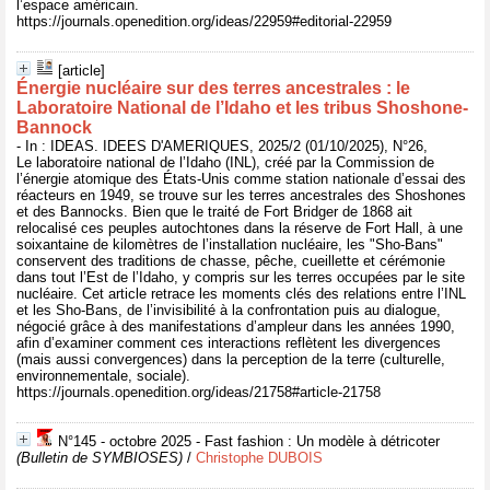
l’espace américain.
https://journals.openedition.org/ideas/22959#editorial-22959
[article]
Énergie nucléaire sur des terres ancestrales : le
Laboratoire National de l’Idaho et les tribus Shoshone-
Bannock
- In : IDEAS. IDEES D'AMERIQUES, 2025/2 (01/10/2025), N°26,
Le laboratoire national de l’Idaho (INL), créé par la Commission de
l’énergie atomique des États-Unis comme station nationale d’essai des
réacteurs en 1949, se trouve sur les terres ancestrales des Shoshones
et des Bannocks. Bien que le traité de Fort Bridger de 1868 ait
relocalisé ces peuples autochtones dans la réserve de Fort Hall, à une
soixantaine de kilomètres de l’installation nucléaire, les "Sho-Bans"
conservent des traditions de chasse, pêche, cueillette et cérémonie
dans tout l’Est de l’Idaho, y compris sur les terres occupées par le site
nucléaire. Cet article retrace les moments clés des relations entre l’INL
et les Sho-Bans, de l’invisibilité à la confrontation puis au dialogue,
négocié grâce à des manifestations d’ampleur dans les années 1990,
afin d’examiner comment ces interactions reflètent les divergences
(mais aussi convergences) dans la perception de la terre (culturelle,
environnementale, sociale).
https://journals.openedition.org/ideas/21758#article-21758
N°145 - octobre 2025 - Fast fashion : Un modèle à détricoter
(Bulletin de SYMBIOSES)
/
Christophe DUBOIS