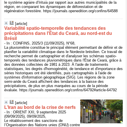
le système agraire d’Irituia par rapport aux autres municipalités de la
région, en comparant les dynamiques de déforestation et de
régénération forestière. https://journals.openedition.org/confins/64588
[article]
Variabilité spatio-temporelle des tendances des
précipitations dans l'État du Ceará, au nord-est du
Brésil
- In : CONFINS, 2025/3 (11/09/2025), N°68,
La pluviométrie constitue le principal élément permettant de définir et de
planifier la variabilité climatique dans le Nordeste brésilien. Ce travail de
recherche permet de cartographier et d'analyser les schémas spatio-
temporels des tendances pluviométriques dans l'État de Ceará, grâce à
des données collectées de 1981 à 2023. À l'aide de traitements
statistiques, les degrés d'homogénéité, de tendance et d'importance des
séries historiques ont été identifiés, puis cartographiés à l'aide de
systèmes d'information géographique (SIG). Les régions de la zone
semi-aride du Ceará affichent des tendances à la baisse des
précipitations, de plus en plus marquées au cours de la période
évaluée. https://journals.openedition.org/confins/64792#article-64792
[article]
L’Iran au bord de la crise de nerfs
- In : ORIENT XXI, 9 septembre 2025
(09/09/2025), 09/09/2025,
Le rétablissement des sanctions de
l’Organisation des Nations unies (ONU) contre