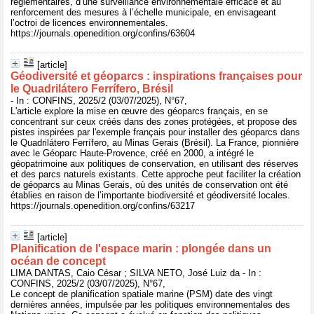
réglementaires, d’une surveillance environnementale efficace et au
renforcement des mesures à l’échelle municipale, en envisageant
l’octroi de licences environnementales.
https://journals.openedition.org/confins/63604
[article]
Géodiversité et géoparcs : inspirations françaises pour
le Quadrilátero Ferrífero, Brésil
- In : CONFINS, 2025/2 (03/07/2025), N°67,
L'article explore la mise en œuvre des géoparcs français, en se
concentrant sur ceux créés dans des zones protégées, et propose des
pistes inspirées par l'exemple français pour installer des géoparcs dans
le Quadrilátero Ferrífero, au Minas Gerais (Brésil). La France, pionnière
avec le Géoparc Haute-Provence, créé en 2000, a intégré le
géopatrimoine aux politiques de conservation, en utilisant des réserves
et des parcs naturels existants. Cette approche peut faciliter la création
de géoparcs au Minas Gerais, où des unités de conservation ont été
établies en raison de l’importante biodiversité et géodiversité locales.
https://journals.openedition.org/confins/63217
[article]
Planification de l'espace marin : plongée dans un
océan de concept
LIMA DANTAS, Caio César ; SILVA NETO, José Luiz da - In :
CONFINS, 2025/2 (03/07/2025), N°67,
Le concept de planification spatiale marine (PSM) date des vingt
dernières années, impulsée par les politiques environnementales des