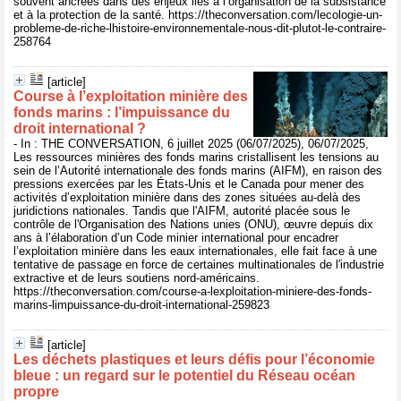
souvent ancrées dans des enjeux liés à l’organisation de la subsistance
et à la protection de la santé. https://theconversation.com/lecologie-un-
probleme-de-riche-lhistoire-environnementale-nous-dit-plutot-le-contraire-
258764
[article]
Course à l’exploitation minière des
fonds marins : l’impuissance du
droit international ?
- In : THE CONVERSATION, 6 juillet 2025 (06/07/2025), 06/07/2025,
Les ressources minières des fonds marins cristallisent les tensions au
sein de l’Autorité internationale des fonds marins (AIFM), en raison des
pressions exercées par les États-Unis et le Canada pour mener des
activités d’exploitation minière dans des zones situées au-delà des
juridictions nationales. Tandis que l'AIFM, autorité placée sous le
contrôle de l'Organisation des Nations unies (ONU), œuvre depuis dix
ans à l’élaboration d’un Code minier international pour encadrer
l’exploitation minière dans les eaux internationales, elle fait face à une
tentative de passage en force de certaines multinationales de l'industrie
extractive et de leurs soutiens nord-américains.
https://theconversation.com/course-a-lexploitation-miniere-des-fonds-
marins-limpuissance-du-droit-international-259823
[article]
Les déchets plastiques et leurs défis pour l’économie
bleue : un regard sur le potentiel du Réseau océan
propre