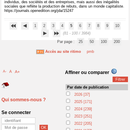
individus, des sociétés et des entreprises, mais aussi des inégalités
sociales que reflète la production de rebuts, dans un monde capitaliste.
https://journals.openedition.org/jda/15247
1
2
3
4
5
6
7
8
9
10
(81 - 100 / 3984)
Par page :
25
50
100
200
Accès au site ritimo
pmb
A-
A
A+
Affiner ou comparer
Par date de publication
2026
[37]
Qui sommes-nous ?
2025
[171]
2024
[239]
Se connecter
2023
[251]
2022
[205]