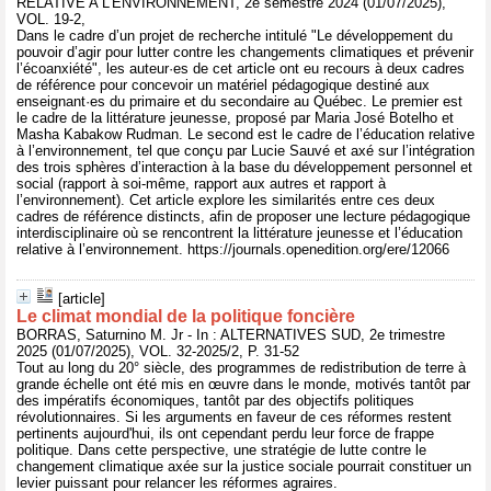
RELATIVE A L'ENVIRONNEMENT, 2e semestre 2024 (01/07/2025),
VOL. 19-2,
Dans le cadre d’un projet de recherche intitulé "Le développement du
pouvoir d’agir pour lutter contre les changements climatiques et prévenir
l’écoanxiété", les auteur·es de cet article ont eu recours à deux cadres
de référence pour concevoir un matériel pédagogique destiné aux
enseignant·es du primaire et du secondaire au Québec. Le premier est
le cadre de la littérature jeunesse, proposé par Maria José Botelho et
Masha Kabakow Rudman. Le second est le cadre de l’éducation relative
à l’environnement, tel que conçu par Lucie Sauvé et axé sur l’intégration
des trois sphères d’interaction à la base du développement personnel et
social (rapport à soi-même, rapport aux autres et rapport à
l’environnement). Cet article explore les similarités entre ces deux
cadres de référence distincts, afin de proposer une lecture pédagogique
interdisciplinaire où se rencontrent la littérature jeunesse et l’éducation
relative à l’environnement. https://journals.openedition.org/ere/12066
[article]
Le climat mondial de la politique foncière
BORRAS, Saturnino M. Jr - In : ALTERNATIVES SUD, 2e trimestre
2025 (01/07/2025), VOL. 32-2025/2, P. 31-52
Tout au long du 20° siècle, des programmes de redistribution de terre à
grande échelle ont été mis en œuvre dans le monde, motivés tantôt par
des impératifs économiques, tantôt par des objectifs politiques
révolutionnaires. Si les arguments en faveur de ces réformes restent
pertinents aujourd'hui, ils ont cependant perdu leur force de frappe
politique. Dans cette perspective, une stratégie de lutte contre le
changement climatique axée sur la justice sociale pourrait constituer un
levier puissant pour relancer les réformes agraires.