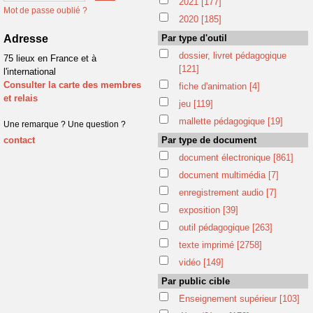
2021
[177]
Mot de passe oublié ?
2020
[185]
Adresse
Par type d'outil
dossier, livret pédagogique
75 lieux en France et à
[121]
l'international
Consulter la carte des membres
fiche d'animation
[4]
et relais
jeu
[119]
mallette pédagogique
[19]
Une remarque ? Une question ?
contact
Par type de document
document électronique
[861]
document multimédia
[7]
enregistrement audio
[7]
exposition
[39]
outil pédagogique
[263]
texte imprimé
[2758]
vidéo
[149]
Par public cible
Enseignement supérieur
[103]