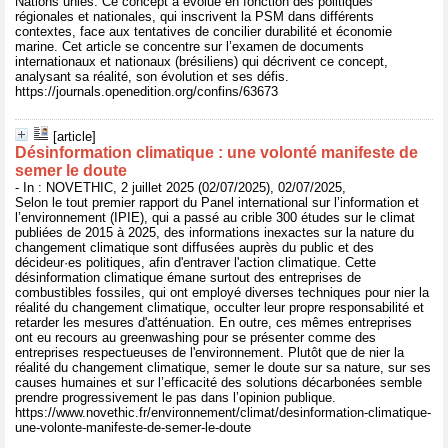
Nations unies. Ce concept a évolué en fonction des politiques
régionales et nationales, qui inscrivent la PSM dans différents
contextes, face aux tentatives de concilier durabilité et économie
marine. Cet article se concentre sur l’examen de documents
internationaux et nationaux (brésiliens) qui décrivent ce concept,
analysant sa réalité, son évolution et ses défis.
https://journals.openedition.org/confins/63673
[article]
Désinformation climatique : une volonté manifeste de
semer le doute
- In : NOVETHIC, 2 juillet 2025 (02/07/2025), 02/07/2025,
Selon le tout premier rapport du Panel international sur l’information et
l’environnement (IPIE), qui a passé au crible 300 études sur le climat
publiées de 2015 à 2025, des informations inexactes sur la nature du
changement climatique sont diffusées auprès du public et des
décideur·es politiques, afin d'entraver l'action climatique. Cette
désinformation climatique émane surtout des entreprises de
combustibles fossiles, qui ont employé diverses techniques pour nier la
réalité du changement climatique, occulter leur propre responsabilité et
retarder les mesures d'atténuation. En outre, ces mêmes entreprises
ont eu recours au greenwashing pour se présenter comme des
entreprises respectueuses de l'environnement. Plutôt que de nier la
réalité du changement climatique, semer le doute sur sa nature, sur ses
causes humaines et sur l’efficacité des solutions décarbonées semble
prendre progressivement le pas dans l’opinion publique.
https://www.novethic.fr/environnement/climat/desinformation-climatique-
une-volonte-manifeste-de-semer-le-doute