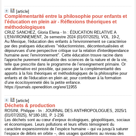
[article]
Complémentarité entre la philosophie pour enfants et
l’éducation en plein air - Réflexions théoriques et
méthodologiques
CRUZ SANCHEZ, Gloria Elena - In : ÉDUCATION RELATIVE A
L'ENVIRONNEMENT, 2e semestre 2024 (01/07/2025), VOL. 19-2,
Au Mexique, l'éducation des enfants à l'environnement se caractérise
par des pratiques éducatives "réductionnistes, décontextualisées et
dépourvues d’une perspective critique sur la relation d'interdépendance
humaine avec l'environnement". Cette éducation trouve racine dans
l'approche purement naturaliste des sciences de la nature et de la vie,
telle que prescrite dans le programme de l’enseignement primaire. Or
une alternative est possible, qui passe par la complémentarité des
apports à la fois théoriques et méthodologiques de la philosophie pour
enfants et de l'éducation en plein air, pour contribuer à la formation
d’une écocitoyenneté dès la petite enfance.
https://journals.openedition.org/ere/11955
[article]
Déchets & production
ROSINI, Philippe - In : JOURNAL DES ANTHROPOLOGUES, 2025/1
(01/07/2025), N°180-181, P. 1-236
Les déchets sont au cœur d’enjeux écologiques, géopolitiques, sociaux
et économiques. Leurs pollutions et leurs effets témoignent du
caractère expansionniste de l’espèce humaine – qui va jusqu’à saturer
l’espace de débris en orbite –, des usages quotidiens au niveau des