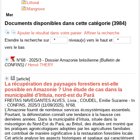
Littoral
Mangrove
Mer
Documents disponibles dans cette catégorie (
3984
)
Ajouter le résultat dans votre panier
Affiner la recherche
Etendre la recherche sur
niveau(x) vers le haut et
vers le bas
N°68 - 2025/3 - Dossier Amazonie brésilienne
(Bulletin de
CONFINS)
/
Hervé THERY
[article]
La récupération des paysages forestiers est-elle
possible en Amazonie ? Une étude de cas dans la
municipalité d'Irituia, nord-est du Pará
FREITAS NAVEGANTES ALVES, Lívia ; COUDEL, Emilie Suzanne - In
: CONFINS, 2025/3 (11/09/2025), N°68,
L’Amazonie fournit de nombreux services écosystémiques essentiels.
Pourtant, la déforestation connaît une tendance à la hausse ces
dernières années. Dans la municipalité d’Irituia, située dans la
mésorégion du Nord-Est du Pará, au Brésil, des études ont montré que
les pratiques agroécologiques adoptées par les agricultures familiales
ont contribué de manière significative à la restauration forestière locale.
Cet article analyse les aspects historiques et spatiaux qui caractérisent