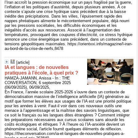
l’Iran accroît la pression économique sur un pays fragilisé par la guerre,
l’inflation et les politiques d’austérité, depuis plusieurs années. À ce
contexte s’ajoute une crise hydrique sans précédent due à la baisse
inédite des précipitations. Dans les villes, l’épuisement rapide des
nappes phréatiques alimente le mécontentement populaire, déjà nourri
par les pressions sociétales, les difficultés économiques et les
inégalités d’accès aux ressources. Associé à l’augmentation des
températures, provoquant des coupures d’électricité, ce stress hydrique
annonce une crise énergétique sans précédent, dans un contexte de
tensions géopolitiques maximales. https://orientxxi.info/magazine/l-iran-
au-bord-de-la-crise-de-nerfs,8478
[article]
IA et langues : de nouvelles
pratiques à l’école, à quel prix ?
HAMZA-JAMANN, Anissa - In : THE
CONVERSATION, 6 septembre 2025
(06/09/2025), 06/09/2025,
En France, l’année scolaire 2025-2026 s’ouvre dans un contexte de
démocratisation massive de l’intelligence artificielle (IA) générative au
motif que former les élèves aux usages de l’IA est une priorité politique
pour les années à venir. Faut-il voir dans ces nouveaux outils une
menace à l’apprentissage et la maîtrise des savoirs linguistiques, que
ce soit le français ou les langues dites étrangères ? Comment intégrer
les préparations nécessaires aux cursus scolaires sans alourdir les
coûts écologiques et éthiques ? À l’heure où l’IA-anxiété devient un
phénomène social, l'article fournit quelques éléments de réflexion.
https://theconversation.com/ia-et-langues-de-nouvelles-pratiques-a-