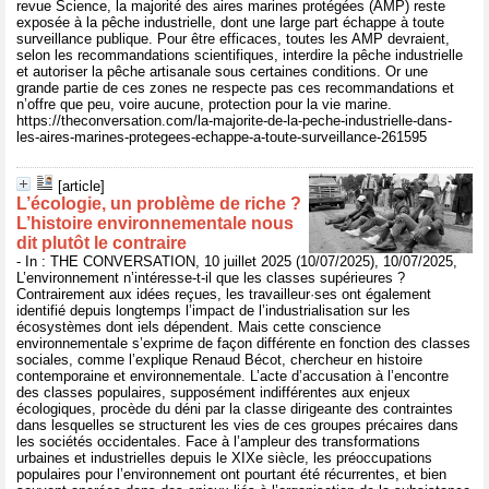
revue Science, la majorité des aires marines protégées (AMP) reste
exposée à la pêche industrielle, dont une large part échappe à toute
surveillance publique. Pour être efficaces, toutes les AMP devraient,
selon les recommandations scientifiques, interdire la pêche industrielle
et autoriser la pêche artisanale sous certaines conditions. Or une
grande partie de ces zones ne respecte pas ces recommandations et
n’offre que peu, voire aucune, protection pour la vie marine.
https://theconversation.com/la-majorite-de-la-peche-industrielle-dans-
les-aires-marines-protegees-echappe-a-toute-surveillance-261595
[article]
L’écologie, un problème de riche ?
L’histoire environnementale nous
dit plutôt le contraire
- In : THE CONVERSATION, 10 juillet 2025 (10/07/2025), 10/07/2025,
L’environnement n’intéresse-t-il que les classes supérieures ?
Contrairement aux idées reçues, les travailleur·ses ont également
identifié depuis longtemps l’impact de l’industrialisation sur les
écosystèmes dont iels dépendent. Mais cette conscience
environnementale s’exprime de façon différente en fonction des classes
sociales, comme l’explique Renaud Bécot, chercheur en histoire
contemporaine et environnementale. L’acte d’accusation à l’encontre
des classes populaires, supposément indifférentes aux enjeux
écologiques, procède du déni par la classe dirigeante des contraintes
dans lesquelles se structurent les vies de ces groupes précaires dans
les sociétés occidentales. Face à l’ampleur des transformations
urbaines et industrielles depuis le XIXe siècle, les préoccupations
populaires pour l’environnement ont pourtant été récurrentes, et bien