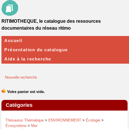
RITIMOTHEQUE, le catalogue des ressources
documentaires du réseau ritimo
Accueil
Présentation du catalogue
Aide à la recherche
Nouvelle recherche
Catégories
Thésaurus Thématique
>
ENVIRONNEMENT
>
Écologie
>
Écosystème
>
Mer