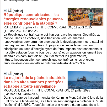
lecole-a-quel-prix-263840
[article]
République centrafricaine : les
énergies renouvelables peuvent-
elles contribuer à la stabilité ?
RUTENBAR, Sophie - In : THE CONVERSATION, 11 août 2025
(11/08/2025), 11/08/2025,
La République centrafricaine est l’un des pays les moins électrifiés au
monde. Dans ce contexte, une transition vers les énergies
renouvelables permettrait de promouvoir le développement et la stabilité
des régions les plus reculées du pays et de limiter le recours aux
principales sources d’énergie ayant de forts impacts environnementaux
: la déforestation (pour le bois de chauffe) et un approvisionnement très
incertain en carburant diesel (pour alimenter les générateurs).
https://theconversation.com/republique-centrafricaine-les-energies-
renouvelables-peuvent-elles-contribuer-a-la-stabilite-260939
[article]
La majorité de la pêche industrielle
dans les aires marines protégées
échappe à toute surveillance
MOUILLOT, David - In : THE CONVERSATION, 24 juillet 2025
(24/07/2025), 24/07/2025,
Dans le cadre de l’accord mondial de Kunming-Montréal signé lors de la
COP15 de la biodiversité, les États se sont engagés à protéger 30 % de
l’océan d’ici à 2030. Toutefois, selon une récente étude parue dans la