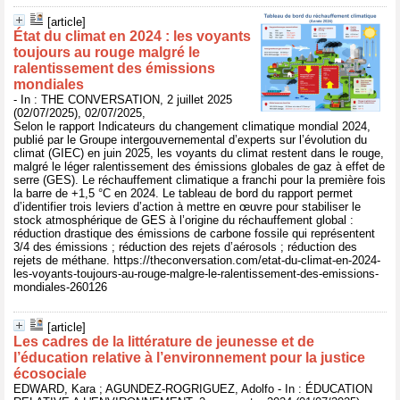
[article]
État du climat en 2024 : les voyants
toujours au rouge malgré le
ralentissement des émissions
mondiales
- In : THE CONVERSATION, 2 juillet 2025
(02/07/2025), 02/07/2025,
Selon le rapport Indicateurs du changement climatique mondial 2024,
publié par le Groupe intergouvernemental d’experts sur l’évolution du
climat (GIEC) en juin 2025, les voyants du climat restent dans le rouge,
malgré le léger ralentissement des émissions globales de gaz à effet de
serre (GES). Le réchauffement climatique a franchi pour la première fois
la barre de +1,5 °C en 2024. Le tableau de bord du rapport permet
d’identifier trois leviers d’action à mettre en œuvre pour stabiliser le
stock atmosphérique de GES à l’origine du réchauffement global :
réduction drastique des émissions de carbone fossile qui représentent
3/4 des émissions ; réduction des rejets d’aérosols ; réduction des
rejets de méthane. https://theconversation.com/etat-du-climat-en-2024-
les-voyants-toujours-au-rouge-malgre-le-ralentissement-des-emissions-
mondiales-260126
[article]
Les cadres de la littérature de jeunesse et de
l’éducation relative à l’environnement pour la justice
écosociale
EDWARD, Kara ; AGUNDEZ-ROGRIGUEZ, Adolfo - In : ÉDUCATION