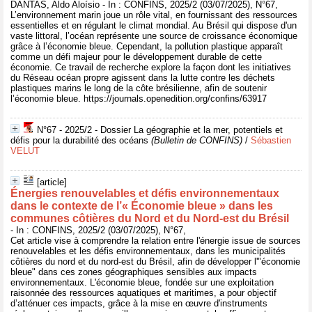
DANTAS, Aldo Aloísio - In : CONFINS, 2025/2 (03/07/2025), N°67,
L’environnement marin joue un rôle vital, en fournissant des ressources
essentielles et en régulant le climat mondial. Au Brésil qui dispose d'un
vaste littoral, l’océan représente une source de croissance économique
grâce à l’économie bleue. Cependant, la pollution plastique apparaît
comme un défi majeur pour le développement durable de cette
économie. Ce travail de recherche explore la façon dont les initiatives
du Réseau océan propre agissent dans la lutte contre les déchets
plastiques marins le long de la côte brésilienne, afin de soutenir
l’économie bleue. https://journals.openedition.org/confins/63917
N°67 - 2025/2 - Dossier La géographie et la mer, potentiels et
défis pour la durabilité des océans
(Bulletin de CONFINS)
/
Sébastien
VELUT
[article]
Énergies renouvelables et défis environnementaux
dans le contexte de l’« Économie bleue » dans les
communes côtières du Nord et du Nord-est du Brésil
- In : CONFINS, 2025/2 (03/07/2025), N°67,
Cet article vise à comprendre la relation entre l'énergie issue de sources
renouvelables et les défis environnementaux, dans les municipalités
côtières du nord et du nord-est du Brésil, afin de développer l'"économie
bleue" dans ces zones géographiques sensibles aux impacts
environnementaux. L'économie bleue, fondée sur une exploitation
raisonnée des ressources aquatiques et maritimes, a pour objectif
d’atténuer ces impacts, grâce à la mise en œuvre d'instruments