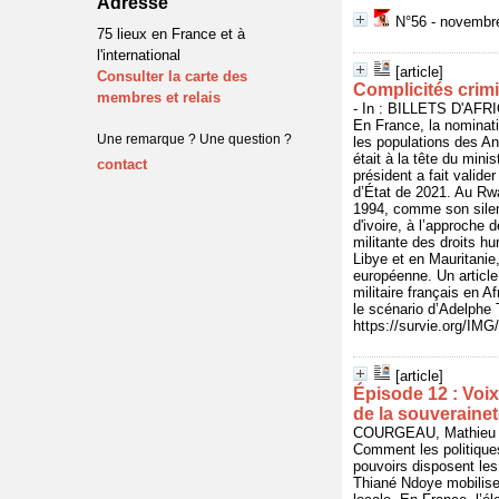
Adresse
N°56 - novembr
75 lieux en France et à
l'international
[article]
Consulter la carte des
Complicités crimi
membres et relais
- In : BILLETS D'AFR
En France, la nominat
Une remarque ? Une question ?
les populations des An
était à la tête du min
contact
président a fait valid
d’État de 2021. Au Rwa
1994, comme son silen
d'ivoire, à l’approche 
militante des droits hu
Libye et en Mauritanie,
européenne. Un article
militaire français en 
le scénario d’Adelphe 
https://survie.org/IMG
[article]
Épisode 12 : Voix
de la souverainet
COURGEAU, Mathieu - 
Comment les politique
pouvoirs disposent le
Thiané Ndoye mobilise