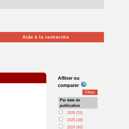
Aide à la recherche
Affiner ou
comparer
Par date de
publication
2026
[31]
2025
[48]
2024
[60]