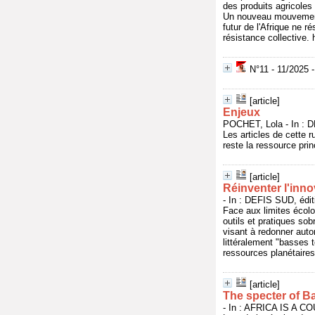
des produits agricoles 
Un nouveau mouvement 
futur de l'Afrique ne r
résistance collective.
N°11 - 11/2025 -
[article]
Enjeux
POCHET, Lola - In : D
Les articles de cette r
reste la ressource prin
[article]
Réinventer l'inn
- In : DEFIS SUD, édit
Face aux limites écolo
outils et pratiques so
visant à redonner auto
littéralement "basses 
ressources planétaires
[article]
The specter of 
- In : AFRICA IS A CO