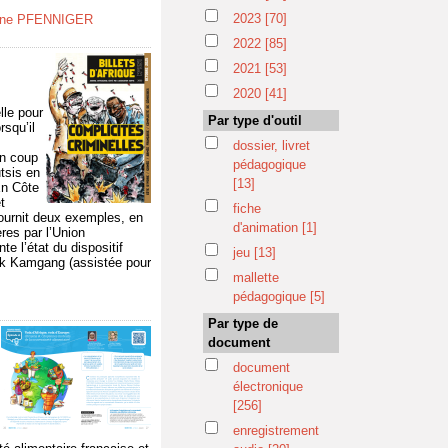
2023
[70]
ine PFENNIGER
2022
[85]
2021
[53]
2020
[41]
lle pour
Par type d'outil
rsqu’il
dossier, livret
on coup
pédagogique
tsis en
[13]
En Côte
t
fiche
 fournit deux exemples, en
d'animation
[1]
ères par l’Union
e l’état du dispositif
jeu
[13]
ick Kamgang (assistée pour
mallette
pédagogique
[5]
Par type de
document
document
électronique
[256]
enregistrement