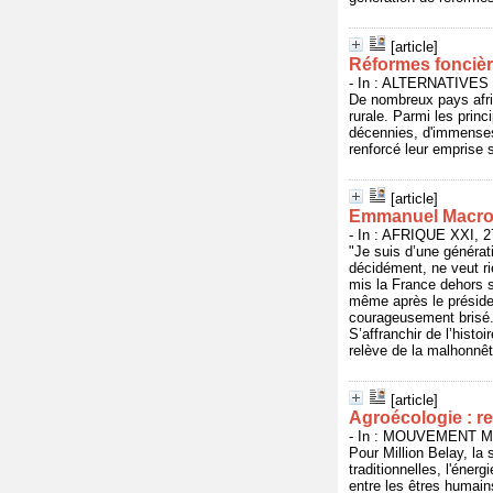
[article]
Réformes foncièr
- In : ALTERNATIVES S
De nombreux pays afri
rurale. Parmi les prin
décennies, d'immenses
renforcé leur emprise s
[article]
Emmanuel Macron 
- In : AFRIQUE XXI, 27
"Je suis d’une générat
décidément, ne veut ri
mis la France dehors s
même après le président
courageusement brisé. 
S’affranchir de l’histo
relève de la malhonnêt
[article]
Agroécologie : re
- In : MOUVEMENT MO
Pour Million Belay, la
traditionnelles, l'éner
entre les êtres humains