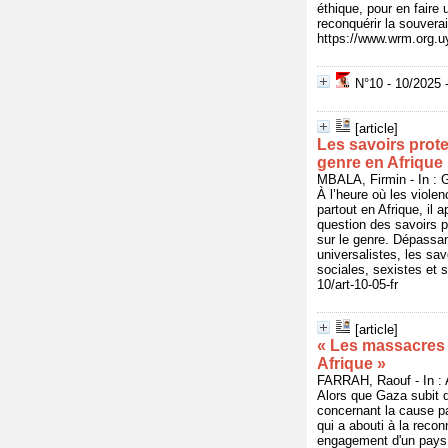
éthique, pour en faire
reconquérir la souvera
https://www.wrm.org.uy/
N°10 - 10/2025 -
[article]
Les savoirs prote
genre en Afrique
MBALA, Firmin - In : 
À l’heure où les viole
partout en Afrique, il 
question des savoirs p
sur le genre. Dépassa
universalistes, les sa
sociales, sexistes et 
10/art-10-05-fr
[article]
« Les massacres e
Afrique »
FARRAH, Raouf - In : 
Alors que Gaza subit d
concernant la cause pa
qui a abouti à la recon
engagement d'un pays a