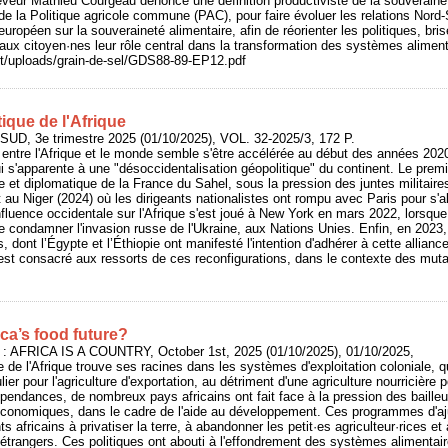
leveur Mathieu Courgeau dénonce une définition productiviste de la souverainet
de la Politique agricole commune (PAC), pour faire évoluer les relations Nord
 européen sur la souveraineté alimentaire, afin de réorienter les politiques, b
 aux citoyen·nes leur rôle central dans la transformation des systèmes alimenta
t/uploads/grain-de-sel/GDS88-89-EP12.pdf
ique de l'Afrique
UD, 3e trimestre 2025 (01/10/2025), VOL. 32-2025/3, 172 P.
ns entre l'Afrique et le monde semble s'être accélérée au début des années 20
ui s'apparente à une "désoccidentalisation géopolitique" du continent. Le premi
ire et diplomatique de la France du Sahel, sous la pression des juntes militaire
au Niger (2024) où les dirigeants nationalistes ont rompu avec Paris pour s'al
influence occidentale sur l'Afrique s'est joué à New York en mars 2022, lorsque
de condamner l'invasion russe de l'Ukraine, aux Nations Unies. Enfin, en 202
 dont l’Égypte et l’Éthiopie ont manifesté l'intention d'adhérer à cette allian
 est consacré aux ressorts de ces reconfigurations, dans le contexte des mut
ca’s food future?
 : AFRICA IS A COUNTRY, October 1st, 2025 (01/10/2025), 01/10/2025,
le de l'Afrique trouve ses racines dans les systèmes d'exploitation coloniale, qu
ier pour l'agriculture d'exportation, au détriment d'une agriculture nourricière 
épendances, de nombreux pays africains ont fait face à la pression des bailleu
 économiques, dans le cadre de l'aide au développement. Ces programmes d'aj
 africains à privatiser la terre, à abandonner les petit·es agriculteur·rices et
 étrangers. Ces politiques ont abouti à l'effondrement des systèmes alimentai