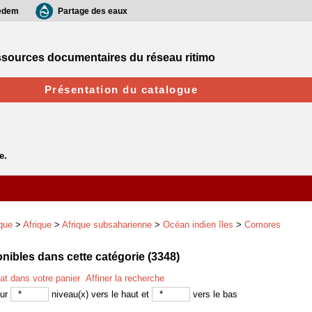
edem
Partage des eaux
sources documentaires du réseau ritimo
Présentation du catalogue
que
>
Afrique
>
Afrique subsaharienne
>
Océan indien îles
>
Comores
ibles dans cette catégorie (
3348
)
tat dans votre panier
Affiner la recherche
sur
niveau(x) vers le haut et
vers le bas