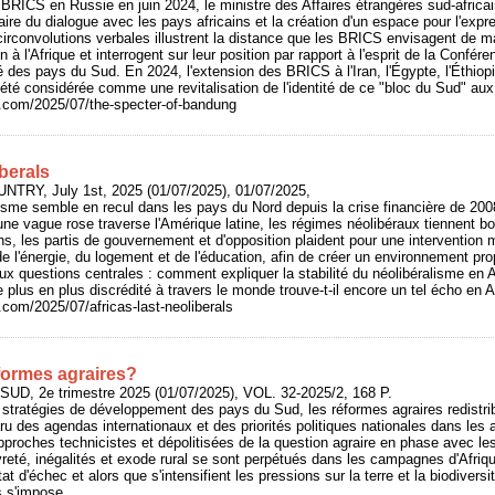
 BRICS en Russie en juin 2024, le ministre des Affaires étrangères sud-africai
aire du dialogue avec les pays africains et la création d'un espace pour l'exp
circonvolutions verbales illustrent la distance que les BRICS envisagent de m
à l'Afrique et interrogent sur leur position par rapport à l'esprit de la Conf
é des pays du Sud. En 2024, l'extension des BRICS à l'Iran, l'Égypte, l'Éthiopi
été considérée comme une revitalisation de l'identité de ce "bloc du Sud" aux 
y.com/2025/07/the-specter-of-bandung
iberals
UNTRY, July 1st, 2025 (01/07/2025), 01/07/2025,
isme semble en recul dans les pays du Nord depuis la crise financière de 2008,
u'une vague rose traverse l'Amérique latine, les régimes néolibéraux tiennent b
s, les partis de gouvernement et d'opposition plaident pour une intervention m
de l'énergie, du logement et de l'éducation, afin de créer un environnement pro
deux questions centrales : comment expliquer la stabilité du néolibéralisme en 
lus en plus discrédité à travers le monde trouve-t-il encore un tel écho en A
y.com/2025/07/africas-last-neoliberals
éformes agraires?
UD, 2e trimestre 2025 (01/07/2025), VOL. 32-2025/2, 168 P.
stratégies de développement des pays du Sud, les réformes agraires redistri
u des agendas internationaux et des priorités politiques nationales dans les 
proches technicistes et dépolitisées de la question agraire en phase avec le
té, inégalités et exode rural se sont perpétués dans les campagnes d'Afriqu
at d'échec et alors que s'intensifient les pressions sur la terre et la biodiversi
s s'impose.