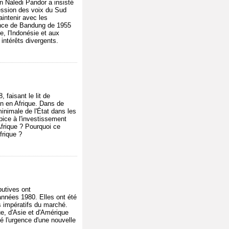
n Naledi Pandor a insisté
ression des voix du Sud
aintenir avec les
érence de Bandung de 1955
e, l'Indonésie et aux
intérêts divergents.
 faisant le lit de
on en Afrique. Dans de
inimale de l'État dans les
pice à l'investissement
Afrique ? Pourquoi ce
frique ?
butives ont
années 1980. Elles ont été
s impératifs du marché.
e, d'Asie et d'Amérique
té l'urgence d'une nouvelle