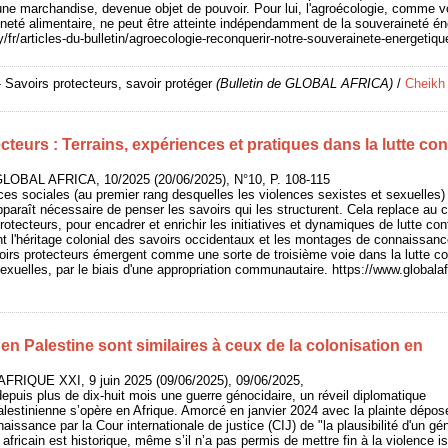
 une marchandise, devenue objet de pouvoir. Pour lui, l'agroécologie, comme v
ineté alimentaire, ne peut être atteinte indépendamment de la souveraineté én
fr/articles-du-bulletin/agroecologie-reconquerir-notre-souverainete-energetiqu
 Savoirs protecteurs, savoir protéger
(Bulletin de GLOBAL AFRICA)
/
Cheikh
cteurs : Terrains, expériences et pratiques dans la lutte con
GLOBAL AFRICA, 10/2025 (20/06/2025), N°10, P. 108-115
nces sociales (au premier rang desquelles les violences sexistes et sexuelles
apparaît nécessaire de penser les savoirs qui les structurent. Cela replace au c
rotecteurs, pour encadrer et enrichir les initiatives et dynamiques de lutte co
nt l'héritage colonial des savoirs occidentaux et les montages de connaissa
voirs protecteurs émergent comme une sorte de troisième voie dans la lutte co
sexuelles, par le biais d'une appropriation communautaire. https://www.global
n Palestine sont similaires à ceux de la colonisation en
AFRIQUE XXI, 9 juin 2025 (09/06/2025), 09/06/2025,
epuis plus de dix-huit mois une guerre génocidaire, un réveil diplomatique
lestinienne s’opère en Afrique. Amorcé en janvier 2024 avec la plainte déposé
naissance par la Cour internationale de justice (CIJ) de "la plausibilité d'un g
fricain est historique, même s’il n’a pas permis de mettre fin à la violence is