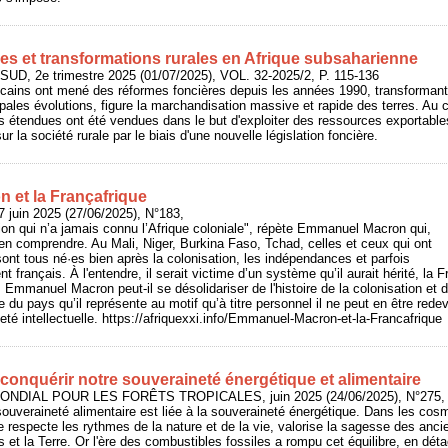
es et transformations rurales en Afrique subsaharienne
UD, 2e trimestre 2025 (01/07/2025), VOL. 32-2025/2, P. 115-136
cains ont mené des réformes foncières depuis les années 1990, transformant 
cipales évolutions, figure la marchandisation massive et rapide des terres. Au
 étendues ont été vendues dans le but d'exploiter des ressources exportables
ur la société rurale par le biais d'une nouvelle législation foncière.
et la Françafrique
 juin 2025 (27/06/2025), N°183,
ion qui n’a jamais connu l’Afrique coloniale", répète Emmanuel Macron qui,
en comprendre. Au Mali, Niger, Burkina Faso, Tchad, celles et ceux qui ont
ont tous né·es bien après la colonisation, les indépendances et parfois
 français. À l'entendre, il serait victime d’un système qu’il aurait hérité, la Fr
Emmanuel Macron peut-il se désolidariser de l'histoire de la colonisation et d
ire du pays qu’il représente au motif qu’à titre personnel il ne peut en être red
eté intellectuelle. https://afriquexxi.info/Emmanuel-Macron-et-la-Francafrique
conquérir notre souveraineté énergétique et alimentaire
NDIAL POUR LES FORÊTS TROPICALES, juin 2025 (24/06/2025), N°275, 
 souveraineté alimentaire est liée à la souveraineté énergétique. Dans les cos
gie respecte les rythmes de la nature et de la vie, valorise la sagesse des ancien
 et la Terre. Or l'ère des combustibles fossiles a rompu cet équilibre, en déta