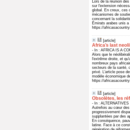
Lors de la réunion des
sur l'extension nécess
global. En creux, ces 
mécanismes de soutien 
concernant la solidarit
Émirats arabes unis a 
https://africasacountr
[article]
Africa’s last neol
- In : AFRICA IS A CO
Alors que le néolibéral
l'extrême droite, et q
nombreux pays africain
secteurs de la santé, 
privé. L'article pose 
modèle économique de p
https://africasacountr
[article]
Obsolètes, les r
- In : ALTERNATIVES S
Autrefois au cœur des 
progressivement dispar
supplantées par des ap
En conséquence, pauvre
latine. Face à ce const
génération de réforme