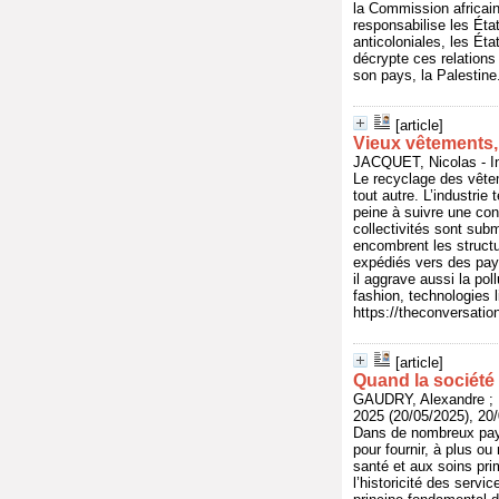
la Commission africain
responsabilise les Éta
anticoloniales, les Éta
décrypte ces relations
son pays, la Palestine
[article]
Vieux vêtements,
JACQUET, Nicolas - I
Le recyclage des vêtem
tout autre. L’industri
peine à suivre une con
collectivités sont sub
encombrent les structur
expédiés vers des pay
il aggrave aussi la po
fashion, technologies l
https://theconversati
[article]
Quand la société 
GAUDRY, Alexandre ;
2025 (20/05/2025), 20
Dans de nombreux pays,
pour fournir, à plus ou
santé et aux soins prim
l’historicité des servi