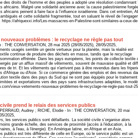
e des droits de l’homme et des peuples a adopté une résolution condamnant "l
ts africains. Malgré une solidarité ancienne avec la cause palestinienne forgée
ts africains peinent à faire face à l’influence israélienne. Dans cet entretien,
 ambiguës et cette solidarité fragmentée, tout en saluant le réveil de l’engage
. https://afriquexxi.info/Les-massacres-en-Palestine-sont-similaires-a-ceux-de-
 nouveaux problèmes : le recyclage ne règle pas tout
n : THE CONVERSATION, 28 mai 2025 (28/05/2025), 28/05/2025,
ents usagés semble un geste vertueux pour la planète, mais la réalité est
e textile continue de produire des déchets en masse, tandis que le recyclage
sommation effrénée. Dans les pays européens, les points de collecte textile 
mergés par un afflux massif de vêtements, souvent de mauvaise qualité et diffic
es de tri. Et les vêtements qui n'arrivent pas à être revendus dans les friperi
s d'Afrique ou d'Asie. Si ce commerce génère des emplois et des revenus dan
llution textile dans des pays du Sud qui ne sont pas équipés pour le traitemen
imitées et exportations vers des pays sans infrastructures adaptées, le modèle
on.com/vieux-vetements-nouveaux-problemes-le-recyclage-ne-regle-pas-tout-2
civile prend le relais des services publics
 PERRAUD, Audrey ; RICHE, Elodie - In : THE CONVERSATION, 20 mai
/05/2025,
 les services publics sont défaillants. La société civile s’organise alors
 moins grande échelle, des services de proximité (accès à l'éducation, à la
aires, à l'eau, à l'énergie). En Amérique latine, en Afrique et en Asie,
ces publics est très différente de celle en Europe, où le service public est un