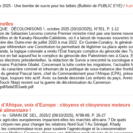
e 2025 - Une bombe de sucre pour les bébés
(Bulletin de PUBLIC EYE)
/
Kar
nelles
IQUE : DÉCOLONISONS !, octobre 2025 (20/10/2025), N°351, P. 1-12
ion de Sébastien Lecornu comme Premier ministre n'est pas une bonne nouve
tilles et de Kanaky-Nouvelle-Calédonie, où il a laissé de mauvais souvenirs lo
istère des Outre-mer de juillet 2020 à mai 2022. En Guinée-Conakry, le général-
er par référendum une Constitution lui permettant de légitimer sa place après s
nda, la logique coloniale a rendu l’État français complice du génocide des Tu
ce en fait aujourd’hui le complice du génocide des Palestinien·nes à Gaza. 
des élections présidentielles, la rédaction de Survie a rencontré la sociologue e
mains Pulchérie Gbalet. Concernant la lutte contre les migrations, l’actualité
 du caractère criminel et inhumain de la politique de sous-traitance des fronti
 du général Pascal Ianni, chef du Commandement pour l’Afrique (CPA), présent
Afrique, toujours très actif. Avec sa bande dessinée Les enfants du pays, Ann
Touck Ntep) revient sur la guerre de décolonisation du Cameroun.
/pdf/bdaf351web.pdf
 d’Afrique, voix d’Europe : citoyens et citoyennes moteurs
é alimentaire !
In : GRAIN DE SEL, 2025/2 (09/10/2025), N°88-89, P. 26-27
s agricoles européennes impactent-elles les marchés africains ? De quels
s citoyen·nes pour changer les relations Nord-Sud ? Au Sénégal, Khady
 les consommateur·rices pour soutenir l’agroécologie et la consommation