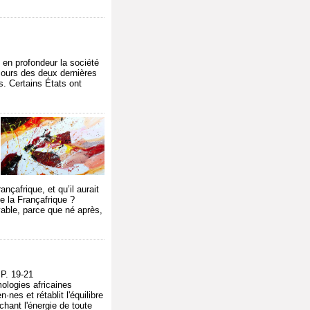
en profondeur la société
 cours des deux dernières
. Certains États ont
ançafrique, et qu’il aurait
e la Françafrique ?
evable, parce que né après,
P. 19-21
mologies africaines
·nes et rétablit l'équilibre
chant l'énergie de toute