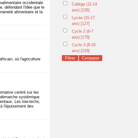
roalimentaire occidentale.
Collège (11-14
, défendant l'idée que le
ans)
[126]
raineté alimentaire et la
Lycée (15-17
ans)
[127]
Cycle 2 (6-7
ans)
[178]
Cycle 3 (8-10
ans)
[219]
ricain, où l'agriculture
.
rnative centré sur les
une démarche systémique
mentaux. Les low-techs,
t à l'épuisement des