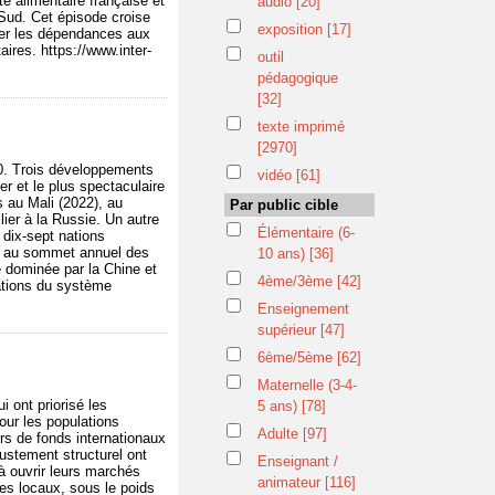
é alimentaire française et
audio
[20]
-Sud. Cet épisode croise
exposition
[17]
riser les dépendances aux
ires. https://www.inter-
outil
pédagogique
[32]
texte imprimé
[2970]
20. Trois développements
vidéo
[61]
er et le plus spectaculaire
s au Mali (2022), au
Par public cible
lier à la Russie. Un autre
Élémentaire (6-
 dix-sept nations
3, au sommet annuel des
10 ans)
[36]
ce dominée par la Chine et
4ème/3ème
[42]
ations du système
Enseignement
supérieur
[47]
6ème/5ème
[62]
Maternelle (3-4-
i ont priorisé les
5 ans)
[78]
pour les populations
Adulte
[97]
rs de fonds internationaux
ustement structurel ont
Enseignant /
 à ouvrir leurs marchés
animateur
[116]
res locaux, sous le poids