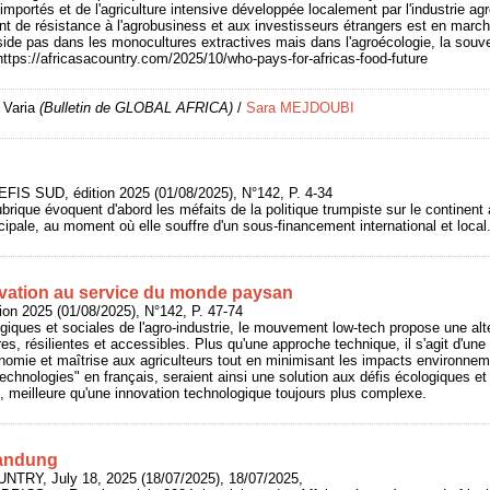
importés et de l'agriculture intensive développée localement par l'industrie ag
de résistance à l'agrobusiness et aux investisseurs étrangers est en marche
éside pas dans les monocultures extractives mais dans l'agroécologie, la souve
 https://africasacountry.com/2025/10/who-pays-for-africas-food-future
 Varia
(Bulletin de GLOBAL AFRICA)
/
Sara MEJDOUBI
EFIS SUD, édition 2025 (01/08/2025), N°142, P. 4-34
ubrique évoquent d'abord les méfaits de la politique trumpiste sur le continent af
cipale, au moment où elle souffre d'un sous-financement international et local
ovation au service du monde paysan
ion 2025 (01/08/2025), N°142, P. 47-74
giques et sociales de l'agro-industrie, le mouvement low-tech propose une alte
bres, résilientes et accessibles. Plus qu'une approche technique, il s'agit d'
nomie et maîtrise aux agriculteurs tout en minimisant les impacts environne
technologies" en français, seraient ainsi une solution aux défis écologiques e
, meilleure qu'une innovation technologique toujours plus complexe.
Bandung
UNTRY, July 18, 2025 (18/07/2025), 18/07/2025,