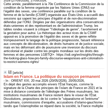
2026 (27/05/2026), 27/05/2026,
Cette année, parallèlement à la 70e Conférence de la Commission de la
condition de la femme organisée par les Nations Unies (ONU) sur
l’égalité des sexes, une conférence parallèle sur la condition de la
femme et de la famille (CSWF) organisée aux États-Unis a accueilli des
sessions qui sapent les principes d’égalité et de non-discrimination
défendus par l’ONU. Dirigées par des organisations ultra conservatrices
états-uniennes et des représentant·es de l'administration Trump, les
tables rondes visaient à critiquer "l’idéologie de genre", l’avortement et
la gestation pour autrui. La rhétorique des acteur·rices de la CSWF
opposé·es à la promotion de l’égalité des sexes et de genre reflète
trompeusement le langage de la politique progressiste, faisant référence
aux concepts de décolonisation, de droits humains et de justice sociale,
mais en les déformant afin de poursuivre une inversion du discours
anticolonial et plaider contre les progrès mondiaux sur les droits des
femmes et des personnes LGBTQI+. https://odi.org/en/insights/through-
the-looking-glass-how-pro-family-discourse-weaponises-anti-colonialism-
to-restrict-womens-rights/
[article]
Islam en France. La politique du soupçon permanent
- In : ORIENT XXI, 20 mai 2026 (20/05/2026), 20/05/2026,
En dépit des gestes accomplis envers l’État français, comme la
signature de la Charte des principes de l’islam de France en 2021 et la
mise à distance constante de l’idéologie des Frères musulmans, les
institutions musulmanes de France restent dans le viseur de l’État.
Dissolutions, propositions de loi contre le "séparatisme et l'entrisme"
musulmans, commissions d’enquête, accusations d’islamo-gauchisme :
tandis que l’islamophobie se répand dans la société, la France multiplie