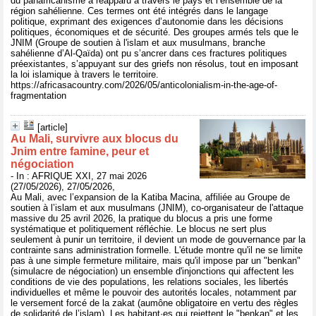
du panafricanisme a réapparu à travers le pays et l’ensemble de la
région sahélienne. Ces termes ont été intégrés dans le langage
politique, exprimant des exigences d’autonomie dans les décisions
politiques, économiques et de sécurité. Des groupes armés tels que le
JNIM (Groupe de soutien à l'islam et aux musulmans, branche
sahélienne d’Al-Qaïda) ont pu s’ancrer dans ces fractures politiques
préexistantes, s’appuyant sur des griefs non résolus, tout en imposant
la loi islamique à travers le territoire.
https://africasacountry.com/2026/05/anticolonialism-in-the-age-of-
fragmentation
[article]
Au Mali, survivre aux blocus du
Jnim entre famine, peur et
négociation
- In : AFRIQUE XXI, 27 mai 2026
(27/05/2026), 27/05/2026,
Au Mali, avec l’expansion de la Katiba Macina, affiliée au Groupe de
soutien à l’islam et aux musulmans (JNIM), co-organisateur de l'attaque
massive du 25 avril 2026, la pratique du blocus a pris une forme
systématique et politiquement réfléchie. Le blocus ne sert plus
seulement à punir un territoire, il devient un mode de gouvernance par la
contrainte sans administration formelle. L'étude montre qu'il ne se limite
pas à une simple fermeture militaire, mais qu'il impose par un "benkan"
(simulacre de négociation) un ensemble d'injonctions qui affectent les
conditions de vie des populations, les relations sociales, les libertés
individuelles et même le pouvoir des autorités locales, notamment par
le versement forcé de la zakat (aumône obligatoire en vertu des règles
de solidarité de l’islam). Les habitant·es qui rejettent le "benkan" et les