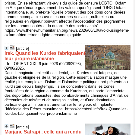
prison. En se rétractant vis-à-vis du guide de censure LGBTQ, Oxfam
en Afrique s'écarte gravement des valeurs qui régissent l'ONG Oxfam
internationale, au prétexte "qu'elle promeut des positions considérées
comme incompatibles avec les normes sociales, culturelles ou
religieuses en vigueur pouvant affecter l’acceptation des programmes
par les communautés et la durabilité des partenariats".
https://www.thenewhumanitarian.org/news/2026/06/10/avoid-using-term-
oxfam-africa-retracts-lgbtq-censorship-guide
[article]
Irak. Quand les Kurdes fabriquaient
leur propre islamisme
- In : ORIENT XXI, 9 juin 2026 (09/06/2026),
09/06/2026,
Dans l’imaginaire collectif occidental, les Kurdes sont laïques, de
gauche et éloigné·es de la religion. Cette essentialisation masque une
réalité plus complexe : l’islam et l’islamisme politique sont présents au
Kurdistan depuis longtemps. Ils se concentrent dans les zones
frontalières de la région autonome du Kurdistan, qui porte l’empreinte
des déportations baasistes, des bombardements chimiques d’Anfal, de
décennies de misère et de marginalisation, et d’une domination
partisane qui a fini par instrumentaliser le religieux et implanter
l'idéologie des Frères musulmans. https://orientxxi.info/Irak-Quand-les-
Kurdes-fabriquaient-leur-propre-islamisme
[article]
Marjane Satrapi : celle qui a rendu