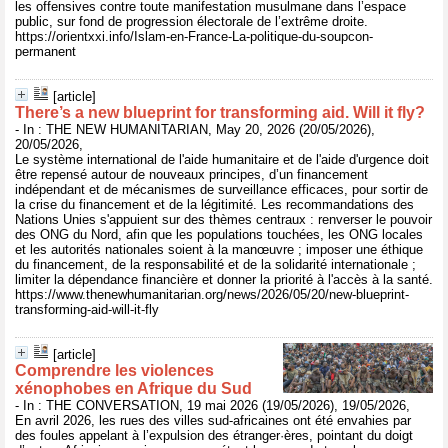
les offensives contre toute manifestation musulmane dans l’espace
public, sur fond de progression électorale de l’extrême droite.
https://orientxxi.info/Islam-en-France-La-politique-du-soupcon-
permanent
[article]
There’s a new blueprint for transforming aid. Will it fly?
- In : THE NEW HUMANITARIAN, May 20, 2026 (20/05/2026),
20/05/2026,
Le système international de l'aide humanitaire et de l'aide d'urgence doit
être repensé autour de nouveaux principes, d’un financement
indépendant et de mécanismes de surveillance efficaces, pour sortir de
la crise du financement et de la légitimité. Les recommandations des
Nations Unies s'appuient sur des thèmes centraux : renverser le pouvoir
des ONG du Nord, afin que les populations touchées, les ONG locales
et les autorités nationales soient à la manœuvre ; imposer une éthique
du financement, de la responsabilité et de la solidarité internationale ;
limiter la dépendance financière et donner la priorité à l'accès à la santé.
https://www.thenewhumanitarian.org/news/2026/05/20/new-blueprint-
transforming-aid-will-it-fly
[article]
Comprendre les violences
xénophobes en Afrique du Sud
- In : THE CONVERSATION, 19 mai 2026 (19/05/2026), 19/05/2026,
En avril 2026, les rues des villes sud-africaines ont été envahies par
des foules appelant à l’expulsion des étranger·ères, pointant du doigt