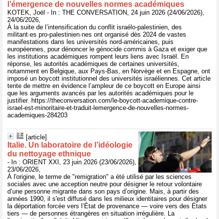
l’émergence de nouvelles normes académiques
KOTEK, Joël - In : THE CONVERSATION, 24 juin 2026 (24/06/2026),
24/06/2026,
À la suite de l’intensification du conflit israélo-palestinien, des
militant·es pro-palestinien·nes ont organisé dès 2024 de vastes
manifestations dans les universités nord-américaines, puis
européennes, pour dénoncer le génocide commis à Gaza et exiger que
les institutions académiques rompent leurs liens avec Israël. En
réponse, les autorités académiques de certaines universités,
notamment en Belgique, aux Pays-Bas, en Norvège et en Espagne, ont
imposé un boycott institutionnel des universités israéliennes. Cet article
tente de mettre en évidence l’ampleur de ce boycott en Europe ainsi
que les arguments avancés par les autorités académiques pour le
justifier. https://theconversation.com/le-boycott-academique-contre-
israel-est-minoritaire-et-traduit-lemergence-de-nouvelles-normes-
academiques-284203
[article]
Italie. Un laboratoire de l’idéologie
du nettoyage ethnique
- In : ORIENT XXI, 23 juin 2026 (23/06/2026),
23/06/2026,
À l'origine, le terme de "remigration" a été utilisé par les sciences
sociales avec une acception neutre pour désigner le retour volontaire
d’une personne migrante dans son pays d’origine. Mais, à partir des
années 1990, il s'est diffusé dans les milieux identitaires pour désigner
la déportation forcée vers l’État de provenance — voire vers des États
tiers — de personnes étrangères en situation irrégulière. La