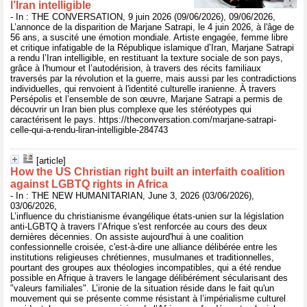
l’Iran intelligible
- In : THE CONVERSATION, 9 juin 2026 (09/06/2026), 09/06/2026,
L’annonce de la disparition de Marjane Satrapi, le 4 juin 2026, à l'âge de
56 ans, a suscité une émotion mondiale. Artiste engagée, femme libre
et critique infatigable de la République islamique d’Iran, Marjane Satrapi
a rendu l’Iran intelligible, en restituant la texture sociale de son pays,
grâce à l'humour et l’autodérision, à travers des récits familiaux
traversés par la révolution et la guerre, mais aussi par les contradictions
individuelles, qui renvoient à l'identité culturelle iranienne. À travers
Persépolis et l’ensemble de son œuvre, Marjane Satrapi a permis de
découvrir un Iran bien plus complexe que les stéréotypes qui
caractérisent le pays. https://theconversation.com/marjane-satrapi-
celle-qui-a-rendu-liran-intelligible-284743
[article]
How the US Christian right built an interfaith coalition
against LGBTQ rights in Africa
- In : THE NEW HUMANITARIAN, June 3, 2026 (03/06/2026),
03/06/2026,
L’influence du christianisme évangélique états-unien sur la législation
anti-LGBTQ à travers l’Afrique s'est renforcée au cours des deux
dernières décennies. On assiste aujourd'hui à une coalition
confessionnelle croisée, c'est-à-dire une alliance délibérée entre les
institutions religieuses chrétiennes, musulmanes et traditionnelles,
pourtant des groupes aux théologies incompatibles, qui a été rendue
possible en Afrique à travers le langage délibérément sécularisant des
"valeurs familiales". L’ironie de la situation réside dans le fait qu'un
mouvement qui se présente comme résistant à l’impérialisme culturel