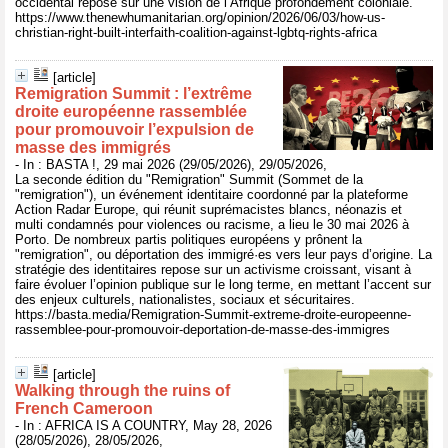
occidental repose sur une vision de l’Afrique profondément coloniale.
https://www.thenewhumanitarian.org/opinion/2026/06/03/how-us-
christian-right-built-interfaith-coalition-against-lgbtq-rights-africa
[article]
Remigration Summit : l’extrême
droite européenne rassemblée
pour promouvoir l’expulsion de
masse des immigrés
- In : BASTA !, 29 mai 2026 (29/05/2026), 29/05/2026,
La seconde édition du "Remigration" Summit (Sommet de la
"remigration"), un événement identitaire coordonné par la plateforme
Action Radar Europe, qui réunit suprémacistes blancs, néonazis et
multi condamnés pour violences ou racisme, a lieu le 30 mai 2026 à
Porto. De nombreux partis politiques européens y prônent la
"remigration", ou déportation des immigré·es vers leur pays d’origine. La
stratégie des identitaires repose sur un activisme croissant, visant à
faire évoluer l’opinion publique sur le long terme, en mettant l’accent sur
des enjeux culturels, nationalistes, sociaux et sécuritaires.
https://basta.media/Remigration-Summit-extreme-droite-europeenne-
rassemblee-pour-promouvoir-deportation-de-masse-des-immigres
[article]
Walking through the ruins of
French Cameroon
- In : AFRICA IS A COUNTRY, May 28, 2026
(28/05/2026), 28/05/2026,