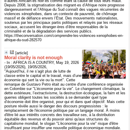
d’autres Africain·es noir·es comme étant la cause de tous leurs maux.
Depuis 2008, la stigmatisation des migrant·es d’Afrique noire progresse
dangereusement et l’Afrique du Sud connaît des vagues récurrentes de
violences xénophobes, dans un contexte de pauvreté, de chômage
massif et de défiance envers l’État. Des mouvements nationalistes,
soutenus par les principaux partis politiques et relayés par les réseaux
sociaux, accusent les étranger·ères d’être responsables de la
criminalité et de la dégradation des services publics.
https://theconversation.com/comprendre-les-violences-xenophobes-en-
afrique-du-sud-282570
[article]
Moral clarity is not enough
- In : AFRICA IS A COUNTRY, May 19, 2026
(19/05/2026), 19/05/2026,
"Aujourd’hui, il ne s’agit plus de lutte de
classe entre le capital et le travail, mais d’une
économie qui sert la vie ou la mort". Cette
remarque de Gustavo Petro était au centre d'une conférence organisée
en Colombie sur "L’économie pour la vie". Le changement climatique, la
dette extérieure, l’extractivisme, la destruction écologique, la faim et les
guerres obligent toutes les sociétés à se demander quel type
d’économie doit être organisé, pour qui et dans quel objectif. Mais cette
posture révèle aussi le danger des discours progressistes : le
remplacement de l'économie politique par un langage moral. À moins
d'être lié aux intérêts concrets des travailleur·ses, à la distribution
équitable des revenus et du pouvoir ainsi qu'aux structures du
capitalisme mondial, le slogan "L'économie pour la vie" risque d'être
insuffisant pour insuffler une nouvelle politique économique mondiale.