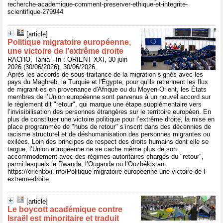
recherche-academique-comment-preserver-ethique-et-integrite-
scientifique-279944
[article]
Politique migratoire européenne,
une victoire de l’extrême droite
RACHO, Tania - In : ORIENT XXI, 30 juin
2026 (30/06/2026), 30/06/2026,
Après les accords de sous-traitance de la migration signés avec les
pays du Maghreb, la Turquie et l'Égypte, pour qu'ils retiennent les flux
de migrant·es en provenance d'Afrique ou du Moyen-Orient, les États
membres de l’Union européenne sont parvenus à un nouvel accord sur
le règlement dit "retour", qui marque une étape supplémentaire vers
l’invisibilisation des personnes étrangères sur le territoire européen. En
plus de constituer une victoire politique pour l’extrême droite, la mise en
place programmée de "hubs de retour" s’inscrit dans des décennies de
racisme structurel et de déshumanisation des personnes migrantes ou
exilées. Loin des principes de respect des droits humains dont elle se
targue, l’Union européenne ne se cache même plus de son
accommodement avec des régimes autoritaires chargés du "retour",
parmi lesquels le Rwanda, l’Ouganda ou l’Ouzbékistan.
https://orientxxi.info/Politique-migratoire-europeenne-une-victoire-de-l-
extreme-droite
[article]
Le boycott académique contre
Israël est minoritaire et traduit