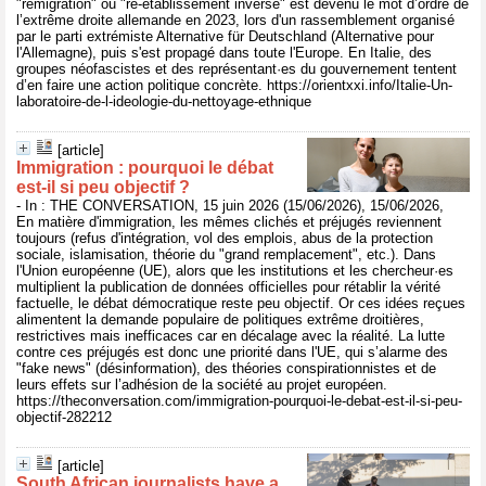
"remigration" ou "ré-établissement inversé" est devenu le mot d’ordre de
l’extrême droite allemande en 2023, lors d'un rassemblement organisé
par le parti extrémiste Alternative für Deutschland (Alternative pour
l'Allemagne), puis s'est propagé dans toute l'Europe. En Italie, des
groupes néofascistes et des représentant·es du gouvernement tentent
d’en faire une action politique concrète. https://orientxxi.info/Italie-Un-
laboratoire-de-l-ideologie-du-nettoyage-ethnique
[article]
Immigration : pourquoi le débat
est‑il si peu objectif ?
- In : THE CONVERSATION, 15 juin 2026 (15/06/2026), 15/06/2026,
En matière d'immigration, les mêmes clichés et préjugés reviennent
toujours (refus d'intégration, vol des emplois, abus de la protection
sociale, islamisation, théorie du "grand remplacement", etc.). Dans
l'Union européenne (UE), alors que les institutions et les chercheur·es
multiplient la publication de données officielles pour rétablir la vérité
factuelle, le débat démocratique reste peu objectif. Or ces idées reçues
alimentent la demande populaire de politiques extrême droitières,
restrictives mais inefficaces car en décalage avec la réalité. La lutte
contre ces préjugés est donc une priorité dans l'UE, qui s’alarme des
"fake news" (désinformation), des théories conspirationnistes et de
leurs effets sur l’adhésion de la société au projet européen.
https://theconversation.com/immigration-pourquoi-le-debat-est-il-si-peu-
objectif-282212
[article]
South African journalists have a