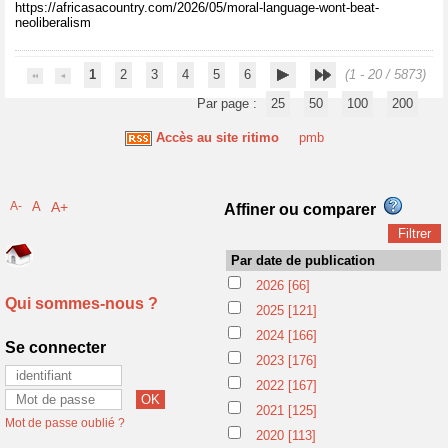
https://africasacountry.com/2026/05/moral-language-wont-beat-
neoliberalism
1
2
3
4
5
6
(1 - 20 / 5873)
Par page :
25
50
100
200
Accès au site ritimo
pmb
A-
A
A+
Affiner ou comparer
Par date de publication
2026
[66]
Qui sommes-nous ?
2025
[121]
2024
[166]
Se connecter
2023
[176]
2022
[167]
2021
[125]
Mot de passe oublié ?
2020
[113]