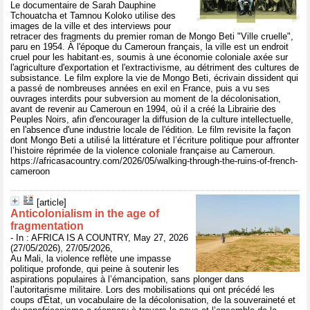
Le documentaire de Sarah Dauphine
Tchouatcha et Tamnou Koloko utilise des
images de la ville et des interviews pour
retracer des fragments du premier roman de Mongo Beti "Ville cruelle",
paru en 1954. À l'époque du Cameroun français, la ville est un endroit
cruel pour les habitant·es, soumis à une économie coloniale axée sur
l'agriculture d'exportation et l'extractivisme, au détriment des cultures de
subsistance. Le film explore la vie de Mongo Beti, écrivain dissident qui
a passé de nombreuses années en exil en France, puis a vu ses
ouvrages interdits pour subversion au moment de la décolonisation,
avant de revenir au Cameroun en 1994, où il a créé la Librairie des
Peuples Noirs, afin d'encourager la diffusion de la culture intellectuelle,
en l'absence d'une industrie locale de l'édition. Le film revisite la façon
dont Mongo Beti a utilisé la littérature et l’écriture politique pour affronter
l’histoire réprimée de la violence coloniale française au Cameroun.
https://africasacountry.com/2026/05/walking-through-the-ruins-of-french-
cameroon
[article]
Anticolonialism in the age of
fragmentation
- In : AFRICA IS A COUNTRY, May 27, 2026
(27/05/2026), 27/05/2026,
Au Mali, la violence reflète une impasse
politique profonde, qui peine à soutenir les
aspirations populaires à l’émancipation, sans plonger dans
l’autoritarisme militaire. Lors des mobilisations qui ont précédé les
coups d'État, un vocabulaire de la décolonisation, de la souveraineté et