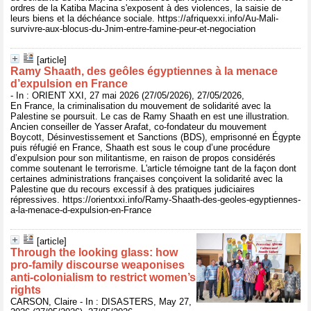
ordres de la Katiba Macina s'exposent à des violences, la saisie de
leurs biens et la déchéance sociale. https://afriquexxi.info/Au-Mali-
survivre-aux-blocus-du-Jnim-entre-famine-peur-et-negociation
[article]
Ramy Shaath, des geôles égyptiennes à la menace
d’expulsion en France
- In : ORIENT XXI, 27 mai 2026 (27/05/2026), 27/05/2026,
En France, la criminalisation du mouvement de solidarité avec la
Palestine se poursuit. Le cas de Ramy Shaath en est une illustration.
Ancien conseiller de Yasser Arafat, co-fondateur du mouvement
Boycott, Désinvestissement et Sanctions (BDS), emprisonné en Égypte
puis réfugié en France, Shaath est sous le coup d’une procédure
d’expulsion pour son militantisme, en raison de propos considérés
comme soutenant le terrorisme. L'article témoigne tant de la façon dont
certaines administrations françaises conçoivent la solidarité avec la
Palestine que du recours excessif à des pratiques judiciaires
répressives. https://orientxxi.info/Ramy-Shaath-des-geoles-egyptiennes-
a-la-menace-d-expulsion-en-France
[article]
Through the looking glass: how
pro-family discourse weaponises
anti-colonialism to restrict women’s
rights
CARSON, Claire - In : DISASTERS, May 27,