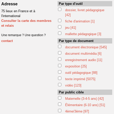
Adresse
Par type d'outil
dossier, livret pédagogique
75 lieux en France et à
[42]
l'international
Consulter la carte des membres
fiche d'animation
[1]
et relais
jeu
[41]
mallette pédagogique
[3]
Une remarque ? Une question ?
contact
Par type de document
document électronique
[545]
document multimédia
[6]
enregistrement audio
[11]
exposition
[25]
outil pédagogique
[88]
texte imprimé
[5075]
vidéo
[123]
Par public cible
Maternelle (3-4-5 ans)
[42]
Élémentaire (6-10 ans)
[51]
4ème/3ème
[97]