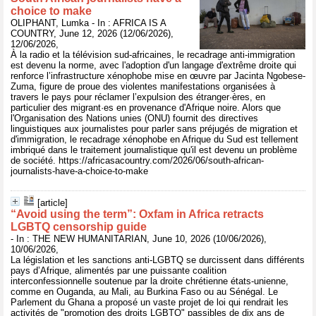
choice to make
OLIPHANT, Lumka - In : AFRICA IS A
COUNTRY, June 12, 2026 (12/06/2026),
12/06/2026,
À la radio et la télévision sud-africaines, le recadrage anti-immigration
est devenu la norme, avec l'adoption d'un langage d'extrême droite qui
renforce l’infrastructure xénophobe mise en œuvre par Jacinta Ngobese-
Zuma, figure de proue des violentes manifestations organisées à
travers le pays pour réclamer l’expulsion des étranger·ères, en
particulier des migrant·es en provenance d'Afrique noire. Alors que
l'Organisation des Nations unies (ONU) fournit des directives
linguistiques aux journalistes pour parler sans préjugés de migration et
d'immigration, le recadrage xénophobe en Afrique du Sud est tellement
imbriqué dans le traitement journalistique qu'il est devenu un problème
de société. https://africasacountry.com/2026/06/south-african-
journalists-have-a-choice-to-make
[article]
“Avoid using the term”: Oxfam in Africa retracts
LGBTQ censorship guide
- In : THE NEW HUMANITARIAN, June 10, 2026 (10/06/2026),
10/06/2026,
La législation et les sanctions anti-LGBTQ se durcissent dans différents
pays d’Afrique, alimentés par une puissante coalition
interconfessionnelle soutenue par la droite chrétienne états-unienne,
comme en Ouganda, au Mali, au Burkina Faso ou au Sénégal. Le
Parlement du Ghana a proposé un vaste projet de loi qui rendrait les
activités de "promotion des droits LGBTQ" passibles de dix ans de