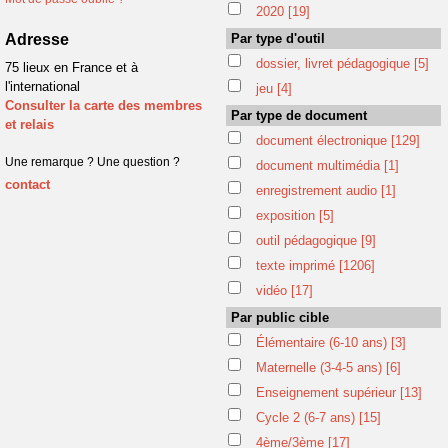
2020
[19]
Adresse
Par type d'outil
dossier, livret pédagogique
[5]
75 lieux en France et à
l'international
jeu
[4]
Consulter la carte des membres
Par type de document
et relais
document électronique
[129]
Une remarque ? Une question ?
document multimédia
[1]
contact
enregistrement audio
[1]
exposition
[5]
outil pédagogique
[9]
texte imprimé
[1206]
vidéo
[17]
Par public cible
Élémentaire (6-10 ans)
[3]
Maternelle (3-4-5 ans)
[6]
Enseignement supérieur
[13]
Cycle 2 (6-7 ans)
[15]
4ème/3ème
[17]