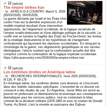
[article]
The empire strikes Iran
- In : AFRICA IS A COUNTRY, March 5, 2026
(05/03/2026), 05/03/2026,
La guerre déclarée par Israël et les États-Unis
contre l’Iran est la dernière expression d’un
modèle impérial résultant d'une intervention
opportuniste, de l’alignement occidental, de la logique racialisée de
l’empire israélo-étatsunien et d'une idéologie politique de la sécurité. Le
conflit met en lumière la fragilité des États du Proche-Orient, les limites
de la stratégie étatsunienne et les hypothèses de changement
civilisationnel qui façonnent les réponses occidentales. En retraçant la
chronologie de la guerre, ses alignements géopolitiques et ses racines
idéologiques, l'article soutient que la confrontation actuelle doit être
comprise comme la continuation de la logique impériale occidentale.
https://africasacountry.com/2026/03/the-empire-strikes-iran
[article]
Les extrêmes droites en Amérique latine
- In : RECHERCHES INTERNATIONALES, hiver 2025 (03/03/2026),
N°135, P. 69-178
En Amérique latine, les extrêmes droites sont diverses et s'inscrivent
dans des réalités nationales spécifiques. L'essentiel de ce dossier est
consacré à des études de cas. En Argentine, Javier Milei est arrivé au
pouvoir en professant un libertarianisme économique aux conséquences
dramatiques pour les services publics, tout en contestant le bilan
criminel de la dictature militaire (1976-1983 et avec le soutien de Donald
Trump. Au Brésil, c'est la montée en puissance des Églises