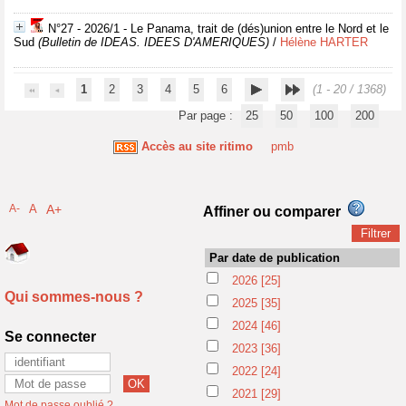
N°27 - 2026/1 - Le Panama, trait de (dés)union entre le Nord et le
Sud
(Bulletin de IDEAS. IDEES D'AMERIQUES)
/
Hélène HARTER
1
2
3
4
5
6
(1 - 20 / 1368)
Par page :
25
50
100
200
Accès au site ritimo
pmb
A-
A
A+
Affiner ou comparer
Par date de publication
2026
[25]
Qui sommes-nous ?
2025
[35]
2024
[46]
Se connecter
2023
[36]
2022
[24]
2021
[29]
Mot de passe oublié ?