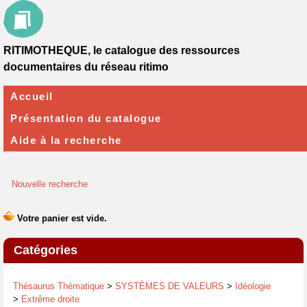
RITIMOTHEQUE, le catalogue des ressources
documentaires du réseau ritimo
Accueil
Présentation du catalogue
Aide à la recherche
Nouvelle recherche
Catégories
Thésaurus Thématique
>
SYSTÈMES DE VALEURS
>
Idéologie
>
Extrême droite