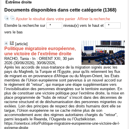
Extrême droite
Documents disponibles dans cette catégorie (
1368
)
Ajouter le résultat dans votre panier
Affiner la recherche
Etendre la recherche sur
niveau(x) vers le haut et
vers le bas
[article]
Politique migratoire européenne,
une victoire de l’extrême droite
RACHO, Tania - In : ORIENT XXI, 30 juin
2026 (30/06/2026), 30/06/2026,
Après les accords de sous-traitance de la migration signés avec les
pays du Maghreb, la Turquie et l'Égypte, pour qu'ils retiennent les flux
de migrant·es en provenance d'Afrique ou du Moyen-Orient, les États
membres de l’Union européenne sont parvenus à un nouvel accord sur
le règlement dit "retour", qui marque une étape supplémentaire vers
l’invisibilisation des personnes étrangères sur le territoire européen. En
plus de constituer une victoire politique pour l’extrême droite, la mise en
place programmée de "hubs de retour" s’inscrit dans des décennies de
racisme structurel et de déshumanisation des personnes migrantes ou
exilées. Loin des principes de respect des droits humains dont elle se
targue, l’Union européenne ne se cache même plus de son
accommodement avec des régimes autoritaires chargés du "retour",
parmi lesquels le Rwanda, l’Ouganda ou l’Ouzbékistan.
https://orientxxi.info/Politique-migratoire-europeenne-une-victoire-de-l-
extreme-droite