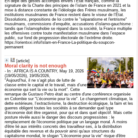
En dépit des gestes accomplis envers l’État français, comme la
signature de la Charte des principes de l’islam de France en 2021 et la
mise à distance constante de l’idéologie des Frères musulmans, les
institutions musulmanes de France restent dans le viseur de l’État.
Dissolutions, propositions de loi contre le "séparatisme et l'entrisme"
musulmans, commissions d’enquête, accusations d’islamo-gauchisme :
tandis que l’islamophobie se répand dans la société, la France multiplie
les offensives contre toute manifestation musulmane dans l’espace
public, sur fond de progression électorale de l’extrême droite.
https://orientxxi.info/Islam-en-France-La-politique-du-soupcon-
permanent
[article]
Moral clarity is not enough
- In : AFRICA IS A COUNTRY, May 19, 2026
(19/05/2026), 19/05/2026,
"Aujourd’hui, il ne s’agit plus de lutte de
classe entre le capital et le travail, mais d’une
économie qui sert la vie ou la mort". Cette
remarque de Gustavo Petro était au centre d'une conférence organisée
en Colombie sur "L’économie pour la vie". Le changement climatique, la
dette extérieure, l’extractivisme, la destruction écologique, la faim et les
guerres obligent toutes les sociétés à se demander quel type
d’économie doit être organisé, pour qui et dans quel objectif. Mais cette
posture révèle aussi le danger des discours progressistes : le
remplacement de l'économie politique par un langage moral. À moins
d'être lié aux intérêts concrets des travailleur·ses, à la distribution
équitable des revenus et du pouvoir ainsi qu'aux structures du
capitalisme mondial, le slogan "L'économie pour la vie" risque d'être