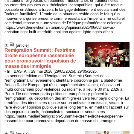
institutions religieuses chrétiennes, musulmanes et traditionnelles,
pourtant des groupes aux théologies incompatibles, qui a été rendue
possible en Afrique à travers le langage délibérément sécularisant des
"valeurs familiales". L’ironie de la situation réside dans le fait qu'un
mouvement qui se présente comme résistant à l’impérialisme culturel
occidental repose sur une vision de l’Afrique profondément coloniale.
https://www.thenewhumanitarian.org/opinion/2026/06/03/how-us-
christian-right-built-interfaith-coalition-against-lgbtq-rights-africa
[article]
Remigration Summit : l’extrême
droite européenne rassemblée
pour promouvoir l’expulsion de
masse des immigrés
- In : BASTA !, 29 mai 2026 (29/05/2026), 29/05/2026,
La seconde édition du "Remigration" Summit (Sommet de la
"remigration"), un événement identitaire coordonné par la plateforme
Action Radar Europe, qui réunit suprémacistes blancs, néonazis et
multi condamnés pour violences ou racisme, a lieu le 30 mai 2026 à
Porto. De nombreux partis politiques européens y prônent la
"remigration", ou déportation des immigré·es vers leur pays d’origine. La
stratégie des identitaires repose sur un activisme croissant, visant à
faire évoluer l’opinion publique sur le long terme, en mettant l’accent sur
des enjeux culturels, nationalistes, sociaux et sécuritaires.
https://basta.media/Remigration-Summit-extreme-droite-europeenne-
rassemblee-pour-promouvoir-deportation-de-masse-des-immigres