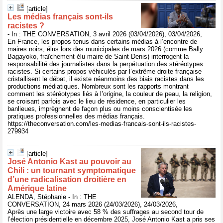
[article]
Les médias français sont‑ils
racistes ?
- In : THE CONVERSATION, 3 avril 2026 (03/04/2026), 03/04/2026,
En France, les propos tenus dans certains médias à l’encontre de
maires noirs, élus lors des municipales de mars 2026 (comme Bally
Bagayoko, fraîchement élu maire de Saint-Denis) interrogent la
responsabilité des journalistes dans la perpétuation des stéréotypes
racistes. Si certains propos véhiculés par l’extrême droite française
cristallisent le débat, il existe néanmoins des biais racistes dans les
productions médiatiques. Nombreux sont les rapports montrant
comment les stéréotypes liés à l’origine, la couleur de peau, la religion,
se croisant parfois avec le lieu de résidence, en particulier les
banlieues, imprègnent de façon plus ou moins conscientisée les
pratiques professionnelles des médias français.
https://theconversation.com/les-medias-francais-sont-ils-racistes-
279934
[article]
José Antonio Kast au pouvoir au
Chili : un tournant symptomatique
d’une radicalisation droitière en
Amérique latine
ALENDA, Stéphanie - In : THE
CONVERSATION, 24 mars 2026 (24/03/2026), 24/03/2026,
Après une large victoire avec 58 % des suffrages au second tour de
l’élection présidentielle en décembre 2025, José Antonio Kast a pris ses