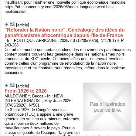
insuffisant pour insuffler une nouvelle politique économique mondiale.
https://africasacountry.com/2026/05/moral-language-wont-beat-
neoliberalism
[article]
"Refonder la Nation noire". Généalogie des idées du
panafricanisme afrocentrique depuis l'Ile-de-France
- In : POLITIQUE AFRICAINE, 2025/2-3 (12/05/2026), N°178-179, P.
243-268
Cet article montre que certaines idées des mouvements panafricanistes
contemporains trouvent leur généalogie dans les nationalismes noirs
américains du XIX° siècle. Certaines idées que l'on croyait révolues
comme celles d'un programme de refondation de la nation noire,
messianique et millénariste, sont réactivées, même dans la banlieue
parisienne.
[article]
From 1926 to 2026
MULDOWNEY, Decca - In : NEW
INTERNATIONALIST, May-June 2026
(07/05/2026), N°561,
Le 3 mai 1926, le Congrès syndical
britannique (TUC) a appelé à une grève
générale en soutien aux mineurs enfermés,
qui a mobilisé deux millions de
travailleur·ses à travers le pays. Pour la
classe dirigeante de l'époque, "la grève est