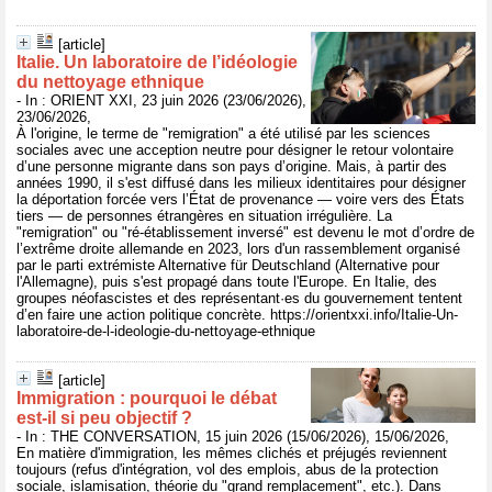
[article]
Italie. Un laboratoire de l’idéologie
du nettoyage ethnique
- In : ORIENT XXI, 23 juin 2026 (23/06/2026),
23/06/2026,
À l'origine, le terme de "remigration" a été utilisé par les sciences
sociales avec une acception neutre pour désigner le retour volontaire
d’une personne migrante dans son pays d’origine. Mais, à partir des
années 1990, il s'est diffusé dans les milieux identitaires pour désigner
la déportation forcée vers l’État de provenance — voire vers des États
tiers — de personnes étrangères en situation irrégulière. La
"remigration" ou "ré-établissement inversé" est devenu le mot d’ordre de
l’extrême droite allemande en 2023, lors d'un rassemblement organisé
par le parti extrémiste Alternative für Deutschland (Alternative pour
l'Allemagne), puis s'est propagé dans toute l'Europe. En Italie, des
groupes néofascistes et des représentant·es du gouvernement tentent
d’en faire une action politique concrète. https://orientxxi.info/Italie-Un-
laboratoire-de-l-ideologie-du-nettoyage-ethnique
[article]
Immigration : pourquoi le débat
est‑il si peu objectif ?
- In : THE CONVERSATION, 15 juin 2026 (15/06/2026), 15/06/2026,
En matière d'immigration, les mêmes clichés et préjugés reviennent
toujours (refus d'intégration, vol des emplois, abus de la protection
sociale, islamisation, théorie du "grand remplacement", etc.). Dans