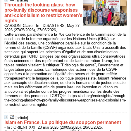
[article]
Through the looking glass: how
pro-family discourse weaponises
anti-colonialism to restrict women’s
rights
CARSON, Claire - In : DISASTERS, May 27,
2026 (27/05/2026), 27/05/2026,
Cette année, parallèlement à la 70e Conférence de la Commission de la
condition de la femme organisée par les Nations Unies (ONU) sur
l’égalité des sexes, une conférence parallèle sur la condition de la
femme et de la famille (CSWF) organisée aux États-Unis a accueilli des
sessions qui sapent les principes d’égalité et de non-discrimination
défendus par l’ONU. Dirigées par des organisations ultra conservatrices
états-uniennes et des représentant·es de l'administration Trump, les
tables rondes visaient à critiquer "l’idéologie de genre", l’avortement et
la gestation pour autrui. La rhétorique des acteur·rices de la CSWF
opposé·es à la promotion de l’égalité des sexes et de genre reflète
trompeusement le langage de la politique progressiste, faisant référence
aux concepts de décolonisation, de droits humains et de justice sociale,
mais en les déformant afin de poursuivre une inversion du discours
anticolonial et plaider contre les progrès mondiaux sur les droits des
femmes et des personnes LGBTQI+. https://odi.org/en/insights/through-
the-looking-glass-how-pro-family-discourse-weaponises-anti-colonialism-
to-restrict-womens-rights/
[article]
Islam en France. La politique du soupçon permanent
- In : ORIENT XXI, 20 mai 2026 (20/05/2026), 20/05/2026,