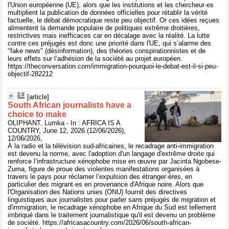
l'Union européenne (UE), alors que les institutions et les chercheur·es
multiplient la publication de données officielles pour rétablir la vérité
factuelle, le débat démocratique reste peu objectif. Or ces idées reçues
alimentent la demande populaire de politiques extrême droitières,
restrictives mais inefficaces car en décalage avec la réalité. La lutte
contre ces préjugés est donc une priorité dans l'UE, qui s’alarme des
"fake news" (désinformation), des théories conspirationnistes et de
leurs effets sur l’adhésion de la société au projet européen.
https://theconversation.com/immigration-pourquoi-le-debat-est-il-si-peu-
objectif-282212
[article]
South African journalists have a
choice to make
OLIPHANT, Lumka - In : AFRICA IS A
COUNTRY, June 12, 2026 (12/06/2026),
12/06/2026,
À la radio et la télévision sud-africaines, le recadrage anti-immigration
est devenu la norme, avec l'adoption d'un langage d'extrême droite qui
renforce l’infrastructure xénophobe mise en œuvre par Jacinta Ngobese-
Zuma, figure de proue des violentes manifestations organisées à
travers le pays pour réclamer l’expulsion des étranger·ères, en
particulier des migrant·es en provenance d'Afrique noire. Alors que
l'Organisation des Nations unies (ONU) fournit des directives
linguistiques aux journalistes pour parler sans préjugés de migration et
d'immigration, le recadrage xénophobe en Afrique du Sud est tellement
imbriqué dans le traitement journalistique qu'il est devenu un problème
de société. https://africasacountry.com/2026/06/south-african-