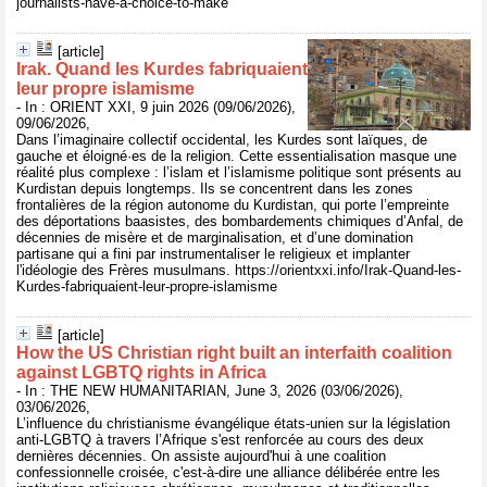
journalists-have-a-choice-to-make
[article]
Irak. Quand les Kurdes fabriquaient
leur propre islamisme
- In : ORIENT XXI, 9 juin 2026 (09/06/2026),
09/06/2026,
Dans l’imaginaire collectif occidental, les Kurdes sont laïques, de
gauche et éloigné·es de la religion. Cette essentialisation masque une
réalité plus complexe : l’islam et l’islamisme politique sont présents au
Kurdistan depuis longtemps. Ils se concentrent dans les zones
frontalières de la région autonome du Kurdistan, qui porte l’empreinte
des déportations baasistes, des bombardements chimiques d’Anfal, de
décennies de misère et de marginalisation, et d’une domination
partisane qui a fini par instrumentaliser le religieux et implanter
l'idéologie des Frères musulmans. https://orientxxi.info/Irak-Quand-les-
Kurdes-fabriquaient-leur-propre-islamisme
[article]
How the US Christian right built an interfaith coalition
against LGBTQ rights in Africa
- In : THE NEW HUMANITARIAN, June 3, 2026 (03/06/2026),
03/06/2026,
L’influence du christianisme évangélique états-unien sur la législation
anti-LGBTQ à travers l’Afrique s'est renforcée au cours des deux
dernières décennies. On assiste aujourd'hui à une coalition
confessionnelle croisée, c'est-à-dire une alliance délibérée entre les