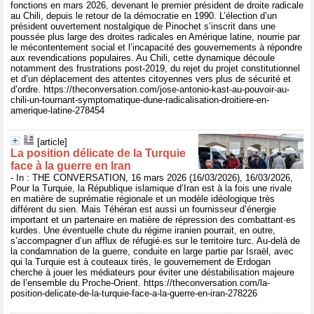
fonctions en mars 2026, devenant le premier président de droite radicale
au Chili, depuis le retour de la démocratie en 1990. L’élection d’un
président ouvertement nostalgique de Pinochet s’inscrit dans une
poussée plus large des droites radicales en Amérique latine, nourrie par
le mécontentement social et l’incapacité des gouvernements à répondre
aux revendications populaires. Au Chili, cette dynamique découle
notamment des frustrations post-2019, du rejet du projet constitutionnel
et d’un déplacement des attentes citoyennes vers plus de sécurité et
d’ordre. https://theconversation.com/jose-antonio-kast-au-pouvoir-au-
chili-un-tournant-symptomatique-dune-radicalisation-droitiere-en-
amerique-latine-278454
[article]
La position délicate de la Turquie
face à la guerre en Iran
- In : THE CONVERSATION, 16 mars 2026 (16/03/2026), 16/03/2026,
Pour la Turquie, la République islamique d’Iran est à la fois une rivale
en matière de suprématie régionale et un modèle idéologique très
différent du sien. Mais Téhéran est aussi un fournisseur d’énergie
important et un partenaire en matière de répression des combattant·es
kurdes. Une éventuelle chute du régime iranien pourrait, en outre,
s’accompagner d’un afflux de réfugié·es sur le territoire turc. Au-delà de
la condamnation de la guerre, conduite en large partie par Israël, avec
qui la Turquie est à couteaux tirés, le gouvernement de Erdogan
cherche à jouer les médiateurs pour éviter une déstabilisation majeure
de l’ensemble du Proche-Orient. https://theconversation.com/la-
position-delicate-de-la-turquie-face-a-la-guerre-en-iran-278226