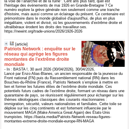
la voie de l’anarchie et de la ruine". Cent ans plus tard, quel est
l'héritage des événements de mai 1926 en Grande-Bretagne ? Ce
numéro explore la grève générale non seulement comme une tranche
d'histoire, mais aussi comme un éclairage du présent. Ce centenaire est
prémonitoire dans le monde globalisé d'aujourd'hui, de plus en plus
inégalitaire, violent et divisé, où les gouvernements d’extrême droite et
ultralibéraux érodent les droits des travailleur·ses.
https://newint.org/trade-unions/2026/1926-2026
[article]
Patriots Network : enquête sur le
réseau qui agrège les figures
montantes de l’extrême droite
mondiale
- In : BASTA !, 30 avril 2026 (30/04/2026), 30/04/2026,
Lancé par Enzo Alias-Blanes, un ancien responsable de la jeunesse du
Front national (FN) puis du Rassemblement national (RN) dans les
Bouches-du-Rhône (France), Patriots Network s’emploie à mettre en
lien et former les futures élites de l’extrême droite mondiale. Ces
potentiels futurs cadres de l’extrême droite, formant un réseau dans une
quarantaine de pays, se réunissent régulièrement pour échanger sur les
thèmes idéologiques classiques des courants réactionnaires :
immigration, sécurité, valeurs nationalistes et familiales. Cette toile se
déploie sur les cinq continents et est fortement influencée par le
mouvement MAGA (Make America Great Again) des États-Unis
trumpistes. https://basta.media/Patriots-Network-reseau-figures-
montantes-extreme-droite-mondiale-europe-RN-MAGA