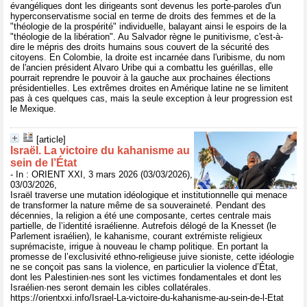
évangéliques dont les dirigeants sont devenus les porte-paroles d'un
hyperconservatisme social en terme de droits des femmes et de la
"théologie de la prospérité" individuelle, balayant ainsi le espoirs de la
"théologie de la libération". Au Salvador règne le punitivisme, c'est-à-
dire le mépris des droits humains sous couvert de la sécurité des
citoyens. En Colombie, la droite est incarnée dans l'uribisme, du nom
de l'ancien président Alvaro Uribe qui a combattu les guérillas, elle
pourrait reprendre le pouvoir à la gauche aux prochaines élections
présidentielles. Les extrêmes droites en Amérique latine ne se limitent
pas à ces quelques cas, mais la seule exception à leur progression est
le Mexique.
[article]
Israël. La victoire du kahanisme au
sein de l’État
- In : ORIENT XXI, 3 mars 2026 (03/03/2026),
03/03/2026,
Israël traverse une mutation idéologique et institutionnelle qui menace
de transformer la nature même de sa souveraineté. Pendant des
décennies, la religion a été une composante, certes centrale mais
partielle, de l’identité israélienne. Autrefois délogé de la Knesset (le
Parlement israélien), le kahanisme, courant extrémiste religieux
suprémaciste, irrigue à nouveau le champ politique. En portant la
promesse de l’exclusivité ethno-religieuse juive sioniste, cette idéologie
ne se conçoit pas sans la violence, en particulier la violence d’État,
dont les Palestinien·nes sont les victimes fondamentales et dont les
Israélien·nes seront demain les cibles collatérales.
https://orientxxi.info/Israel-La-victoire-du-kahanisme-au-sein-de-l-Etat