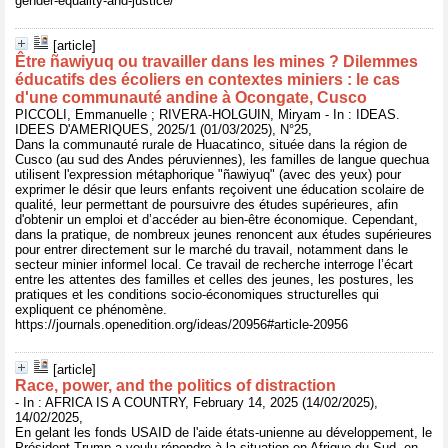
gender-equality-and-justice/
[article]
Être ñawiyuq ou travailler dans les mines ? Dilemmes
éducatifs des écoliers en contextes miniers : le cas
d'une communauté andine à Ocongate, Cusco
PICCOLI, Emmanuelle ; RIVERA-HOLGUIN, Miryam - In : IDEAS.
IDEES D'AMERIQUES, 2025/1 (01/03/2025), N°25,
Dans la communauté rurale de Huacatinco, située dans la région de
Cusco (au sud des Andes péruviennes), les familles de langue quechua
utilisent l'expression métaphorique "ñawiyuq" (avec des yeux) pour
exprimer le désir que leurs enfants reçoivent une éducation scolaire de
qualité, leur permettant de poursuivre des études supérieures, afin
d'obtenir un emploi et d’accéder au bien-être économique. Cependant,
dans la pratique, de nombreux jeunes renoncent aux études supérieures
pour entrer directement sur le marché du travail, notamment dans le
secteur minier informel local. Ce travail de recherche interroge l’écart
entre les attentes des familles et celles des jeunes, les postures, les
pratiques et les conditions socio-économiques structurelles qui
expliquent ce phénomène.
https://journals.openedition.org/ideas/20956#article-20956
[article]
Race, power, and the politics of distraction
- In : AFRICA IS A COUNTRY, February 14, 2025 (14/02/2025),
14/02/2025,
En gelant les fonds USAID de l'aide états-unienne au développement, le
Président Trump a voulu répondre à la situation en Afrique du Sud, en