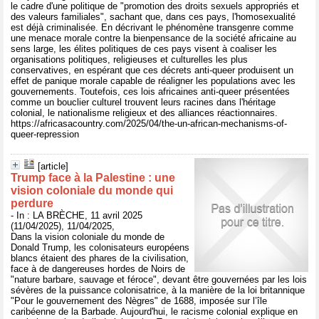
le cadre d'une politique de "promotion des droits sexuels appropriés et
des valeurs familiales", sachant que, dans ces pays, l'homosexualité
est déjà criminalisée. En décrivant le phénomène transgenre comme
une menace morale contre la bienpensance de la société africaine au
sens large, les élites politiques de ces pays visent à coaliser les
organisations politiques, religieuses et culturelles les plus
conservatives, en espérant que ces décrets anti-queer produisent un
effet de panique morale capable de réaligner les populations avec les
gouvernements. Toutefois, ces lois africaines anti-queer présentées
comme un bouclier culturel trouvent leurs racines dans l'héritage
colonial, le nationalisme religieux et des alliances réactionnaires.
https://africasacountry.com/2025/04/the-un-african-mechanisms-of-
queer-repression
[article]
Trump face à la Palestine : une
vision coloniale du monde qui
perdure
- In : LA BRÈCHE, 11 avril 2025
(11/04/2025), 11/04/2025,
Dans la vision coloniale du monde de
Donald Trump, les colonisateurs européens
blancs étaient des phares de la civilisation,
face à de dangereuses hordes de Noirs de
"nature barbare, sauvage et féroce", devant être gouvernées par les lois
sévères de la puissance colonisatrice, à la manière de la loi britannique
"Pour le gouvernement des Nègres" de 1688, imposée sur l’île
caribéenne de la Barbade. Aujourd'hui, le racisme colonial explique en