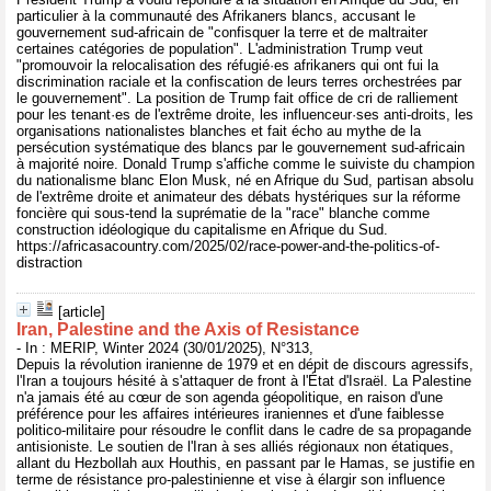
particulier à la communauté des Afrikaners blancs, accusant le
gouvernement sud-africain de "confisquer la terre et de maltraiter
certaines catégories de population". L'administration Trump veut
"promouvoir la relocalisation des réfugié·es afrikaners qui ont fui la
discrimination raciale et la confiscation de leurs terres orchestrées par
le gouvernement". La position de Trump fait office de cri de ralliement
pour les tenant·es de l'extrême droite, les influenceur·ses anti-droits, les
organisations nationalistes blanches et fait écho au mythe de la
persécution systématique des blancs par le gouvernement sud-africain
à majorité noire. Donald Trump s'affiche comme le suiviste du champion
du nationalisme blanc Elon Musk, né en Afrique du Sud, partisan absolu
de l'extrême droite et animateur des débats hystériques sur la réforme
foncière qui sous-tend la suprématie de la "race" blanche comme
construction idéologique du capitalisme en Afrique du Sud.
https://africasacountry.com/2025/02/race-power-and-the-politics-of-
distraction
[article]
Iran, Palestine and the Axis of Resistance
- In : MERIP, Winter 2024 (30/01/2025), N°313,
Depuis la révolution iranienne de 1979 et en dépit de discours agressifs,
l'Iran a toujours hésité à s'attaquer de front à l'État d'Israël. La Palestine
n'a jamais été au cœur de son agenda géopolitique, en raison d'une
préférence pour les affaires intérieures iraniennes et d'une faiblesse
politico-militaire pour résoudre le conflit dans le cadre de sa propagande
antisioniste. Le soutien de l'Iran à ses alliés régionaux non étatiques,
allant du Hezbollah aux Houthis, en passant par le Hamas, se justifie en
terme de résistance pro-palestinienne et vise à élargir son influence