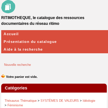
RITIMOTHEQUE, le catalogue des ressources
documentaires du réseau ritimo
Accueil
Présentation du catalogue
Aide à la recherche
Nouvelle recherche
Catégories
Thésaurus Thématique
>
SYSTÈMES DE VALEURS
>
Idéologie
>
Féminisme