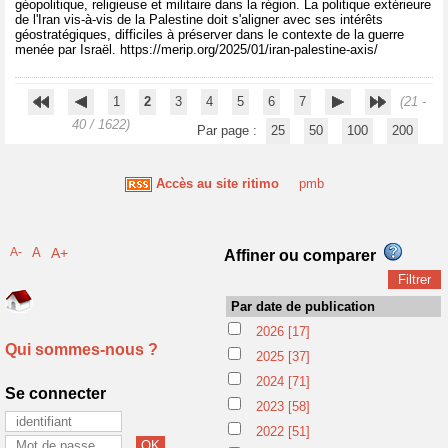
géopolitique, religieuse et militaire dans la région. La politique extérieure
de l'Iran vis-à-vis de la Palestine doit s'aligner avec ses intérêts
géostratégiques, difficiles à préserver dans le contexte de la guerre
menée par Israël. https://merip.org/2025/01/iran-palestine-axis/
1
2
3
4
5
6
7
(21 -
40 / 1622)
Par page :
25
50
100
200
Accès au site ritimo
pmb
A-
A
A+
Affiner ou comparer
Par date de publication
2026
[17]
Qui sommes-nous ?
2025
[37]
2024
[71]
Se connecter
2023
[58]
2022
[51]