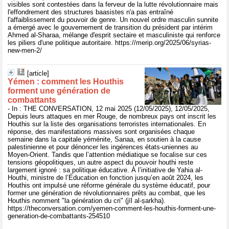
visibles sont contestées dans la ferveur de la lutte révolutionnaire mais
l'effondrement des structures baasistes n'a pas entraîné
l'affaiblissement du pouvoir de genre. Un nouvel ordre masculin sunnite
a émergé avec le gouvernement de transition du président par intérim
Ahmed al-Sharaa, mélange d'esprit sectaire et masculiniste qui renforce
les piliers d'une politique autoritaire. https://merip.org/2025/06/syrias-
new-men-2/
[article]
Yémen : comment les Houthis
forment une génération de
combattants
- In : THE CONVERSATION, 12 mai 2025 (12/05/2025), 12/05/2025,
Depuis leurs attaques en mer Rouge, de nombreux pays ont inscrit les
Houthis sur la liste des organisations terroristes internationales. En
réponse, des manifestations massives sont organisées chaque
semaine dans la capitale yéménite, Sanaa, en soutien à la cause
palestinienne et pour dénoncer les ingérences états-uniennes au
Moyen-Orient. Tandis que l’attention médiatique se focalise sur ces
tensions géopolitiques, un autre aspect du pouvoir houthi reste
largement ignoré : sa politique éducative. À l’initiative de Yahia al-
Houthi, ministre de l’Éducation en fonction jusqu’en août 2024, les
Houthis ont impulsé une réforme générale du système éducatif, pour
former une génération de révolutionnaires prêts au combat, que les
Houthis nomment "la génération du cri" (jīl al-ṣarkha).
https://theconversation.com/yemen-comment-les-houthis-forment-une-
generation-de-combattants-254510