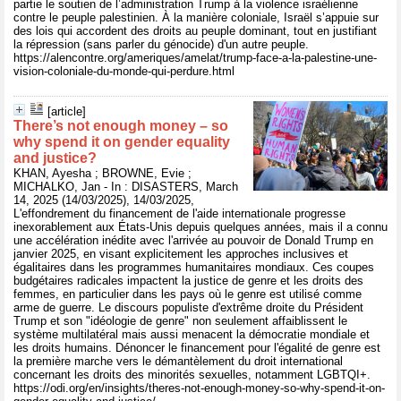
partie le soutien de l’administration Trump à la violence israélienne
contre le peuple palestinien. À la manière coloniale, Israël s’appuie sur
des lois qui accordent des droits au peuple dominant, tout en justifiant
la répression (sans parler du génocide) d'un autre peuple.
https://alencontre.org/ameriques/amelat/trump-face-a-la-palestine-une-
vision-coloniale-du-monde-qui-perdure.html
[article]
There’s not enough money – so
why spend it on gender equality
and justice?
KHAN, Ayesha ; BROWNE, Evie ;
MICHALKO, Jan - In : DISASTERS, March
14, 2025 (14/03/2025), 14/03/2025,
L'effondrement du financement de l'aide internationale progresse
inexorablement aux États-Unis depuis quelques années, mais il a connu
une accélération inédite avec l'arrivée au pouvoir de Donald Trump en
janvier 2025, en visant explicitement les approches inclusives et
égalitaires dans les programmes humanitaires mondiaux. Ces coupes
budgétaires radicales impactent la justice de genre et les droits des
femmes, en particulier dans les pays où le genre est utilisé comme
arme de guerre. Le discours populiste d'extrême droite du Président
Trump et son "idéologie de genre" non seulement affaiblissent le
système multilatéral mais aussi menacent la démocratie mondiale et
les droits humains. Dénoncer le financement pour l'égalité de genre est
la première marche vers le démantèlement du droit international
concernant les droits des minorités sexuelles, notamment LGBTQI+.
https://odi.org/en/insights/theres-not-enough-money-so-why-spend-it-on-