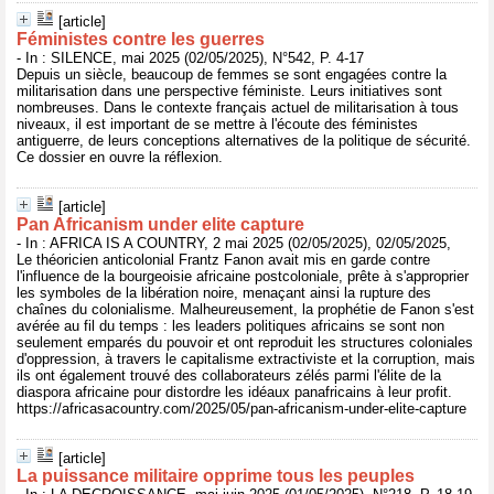
[article]
Féministes contre les guerres
- In : SILENCE, mai 2025 (02/05/2025), N°542, P. 4-17
Depuis un siècle, beaucoup de femmes se sont engagées contre la
militarisation dans une perspective féministe. Leurs initiatives sont
nombreuses. Dans le contexte français actuel de militarisation à tous
niveaux, il est important de se mettre à l'écoute des féministes
antiguerre, de leurs conceptions alternatives de la politique de sécurité.
Ce dossier en ouvre la réflexion.
[article]
Pan Africanism under elite capture
- In : AFRICA IS A COUNTRY, 2 mai 2025 (02/05/2025), 02/05/2025,
Le théoricien anticolonial Frantz Fanon avait mis en garde contre
l'influence de la bourgeoisie africaine postcoloniale, prête à s'approprier
les symboles de la libération noire, menaçant ainsi la rupture des
chaînes du colonialisme. Malheureusement, la prophétie de Fanon s'est
avérée au fil du temps : les leaders politiques africains se sont non
seulement emparés du pouvoir et ont reproduit les structures coloniales
d'oppression, à travers le capitalisme extractiviste et la corruption, mais
ils ont également trouvé des collaborateurs zélés parmi l'élite de la
diaspora africaine pour distordre les idéaux panafricains à leur profit.
https://africasacountry.com/2025/05/pan-africanism-under-elite-capture
[article]
La puissance militaire opprime tous les peuples