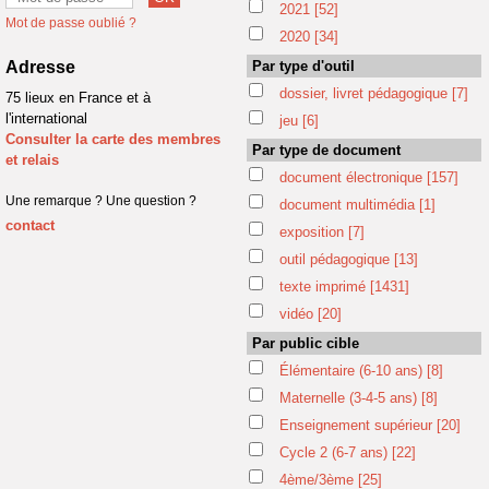
2021
[52]
Mot de passe oublié ?
2020
[34]
Adresse
Par type d'outil
dossier, livret pédagogique
[7]
75 lieux en France et à
l'international
jeu
[6]
Consulter la carte des membres
Par type de document
et relais
document électronique
[157]
Une remarque ? Une question ?
document multimédia
[1]
contact
exposition
[7]
outil pédagogique
[13]
texte imprimé
[1431]
vidéo
[20]
Par public cible
Élémentaire (6-10 ans)
[8]
Maternelle (3-4-5 ans)
[8]
Enseignement supérieur
[20]
Cycle 2 (6-7 ans)
[22]
4ème/3ème
[25]