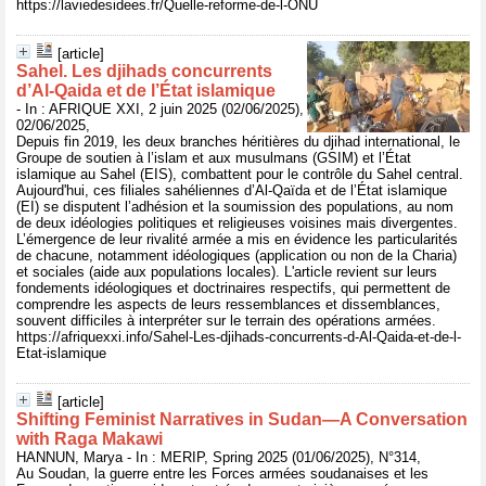
https://laviedesidees.fr/Quelle-reforme-de-l-ONU
[article]
Sahel. Les djihads concurrents
d’Al-Qaida et de l’État islamique
- In : AFRIQUE XXI, 2 juin 2025 (02/06/2025),
02/06/2025,
Depuis fin 2019, les deux branches héritières du djihad international, le
Groupe de soutien à l’islam et aux musulmans (GSIM) et l’État
islamique au Sahel (EIS), combattent pour le contrôle du Sahel central.
Aujourd'hui, ces filiales sahéliennes d’Al-Qaïda et de l’État islamique
(EI) se disputent l’adhésion et la soumission des populations, au nom
de deux idéologies politiques et religieuses voisines mais divergentes.
L’émergence de leur rivalité armée a mis en évidence les particularités
de chacune, notamment idéologiques (application ou non de la Charia)
et sociales (aide aux populations locales). L'article revient sur leurs
fondements idéologiques et doctrinaires respectifs, qui permettent de
comprendre les aspects de leurs ressemblances et dissemblances,
souvent difficiles à interpréter sur le terrain des opérations armées.
https://afriquexxi.info/Sahel-Les-djihads-concurrents-d-Al-Qaida-et-de-l-
Etat-islamique
[article]
Shifting Feminist Narratives in Sudan—A Conversation
with Raga Makawi
HANNUN, Marya - In : MERIP, Spring 2025 (01/06/2025), N°314,
Au Soudan, la guerre entre les Forces armées soudanaises et les