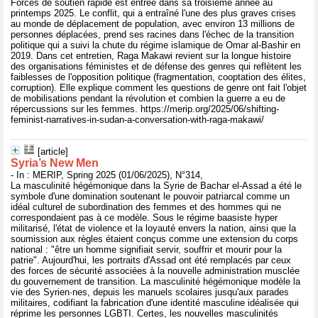
Forces de soutien rapide est entrée dans sa troisième année au
printemps 2025. Le conflit, qui a entraîné l'une des plus graves crises
au monde de déplacement de population, avec environ 13 millions de
personnes déplacées, prend ses racines dans l'échec de la transition
politique qui a suivi la chute du régime islamique de Omar al-Bashir en
2019. Dans cet entretien, Raga Makawi revient sur la longue histoire
des organisations féministes et de défense des genres qui reflètent les
faiblesses de l'opposition politique (fragmentation, cooptation des élites,
corruption). Elle explique comment les questions de genre ont fait l'objet
de mobilisations pendant la révolution et combien la guerre a eu de
répercussions sur les femmes. https://merip.org/2025/06/shifting-
feminist-narratives-in-sudan-a-conversation-with-raga-makawi/
[article]
Syria’s New Men
- In : MERIP, Spring 2025 (01/06/2025), N°314,
La masculinité hégémonique dans la Syrie de Bachar el-Assad a été le
symbole d'une domination soutenant le pouvoir patriarcal comme un
idéal culturel de subordination des femmes et des hommes qui ne
correspondaient pas à ce modèle. Sous le régime baasiste hyper
militarisé, l'état de violence et la loyauté envers la nation, ainsi que la
soumission aux règles étaient conçus comme une extension du corps
national : "être un homme signifiait servir, souffrir et mourir pour la
patrie". Aujourd'hui, les portraits d'Assad ont été remplacés par ceux
des forces de sécurité associées à la nouvelle administration musclée
du gouvernement de transition. La masculinité hégémonique modèle la
vie des Syrien·nes, depuis les manuels scolaires jusqu'aux parades
militaires, codifiant la fabrication d'une identité masculine idéalisée qui
réprime les personnes LGBTI. Certes, les nouvelles masculinités