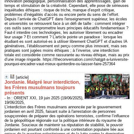
innovation pédagogique, personnalisation des apprentissages, gain de
temps et stimulation de la créativité. Cependant, elle pose de sérieuses
inquiétudes éthiques : risque de triche, manque d’esprit critique,
problèmes d’inégalités d’accès ou encore perte du sens de l’effort.
Depuis l’arrivée de ChatGPT dans l'enseignement supérieur, les écoles
et universités se retrouvent face à un défi de taille : comment intégrer
ces outils sans compromettre leurs principes éducatifs fondamentaux ?
Faut-il interdire ces technologies, les autoriser librement ou encadrer
leur usage ? Et comment ? L'article pointe un paradoxe : lorsque les
étudiant·es sont autorisé·es à utiliser librement ChatGPT et d’autres IA
génératives, l’établissement est perçu comme plus innovant, mais ses
pratiques sont jugées moins éthiques ; à l’inverse, une interdiction
totale est considérée comme rassurante au niveau éthique, mais au prix
d’une image ringarde. https://theconversation.com/chatgpt-a-luniversite-
pourquoi-encadrer-vaut-mieux-quinterdire-ou-laisser-faire-257364
[article]
Jordanie. Malgré leur interdiction,
les Frères musulmans toujours
présents
- In : ORIENT XXI, 19 juin 2025 (19/06/2025),
19/06/2025,
L’interdiction des Frères musulmans annoncée par le gouvernement
jordanien en avril 2025, faisant suite à l'arrestation de personnes
soupçonnées de préparer des opérations terroristes, confirme l’influence
de la géopolitique régionale sur la politique intérieure du royaume de
Jordanie. Soucieux de maintenir sa réputation de stabilité, le pouvoir
jordanien est pourtant confronté à une contestation populaire liée aux
enjeux de la question palestinienne et de la lutte contre la domination