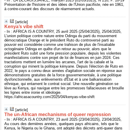
- In : LA DECROISSANCE, mai-juin 2025 (01/05/2025), N°218, P. 18-19
Présentation de l'histoire et des idées de l'Union pacifiste, née en 1961,
à contre-courant des discours de réarmement actuels.
[article]
Kenya’s vibe shift
- In : AFRICA IS A COUNTRY, 25 avril 2025 (25/04/2025), 25/04/2025,
L'union politique contre nature entre Odinga du parti du mouvement
démocratique Orange et le président Ruto du controversé parti au
pouvoir est considérée comme une trahison de plus de l'insatiable
octogénaire Odinga en quête d'un retour au pouvoir, alors que le
président Ruto subit une forte pression populaire, depuis les violentes
manifestations contre son projet de loi de finances en juin 2024. Ces
tractations mettent en lumière les arcanes, l'art de la cabale et la
corruption qui minent la politique kényane. Depuis l'élection de Ruto en
2022, le pays a connu deux années d'agitation sociale en réponse aux
démonstrations gratuites de la force gouvernementale, à une politique
dysfonctionnelle, aux enlèvements d'État et à une balkanisation
ethnique, qui entament le contrat social. Une nouvelle génération se
lève au Kenya, qui navigue entre les promesses fallacieuses et brouille
les lignes entre ironie et idéologie.
https://africasacountry.com/2025/04/kenyas-vibe-shift
[article]
The un-African mechanisms of queer repression
- In : AFRICA IS A COUNTRY, 23 avril 2025 (23/04/2025), 23/04/2025,
Au cours des dernières années, quelques pays africains, tels que le
Kenya, le Nigeria ou le Ghana, ont adopté des décrets anti-queer dans