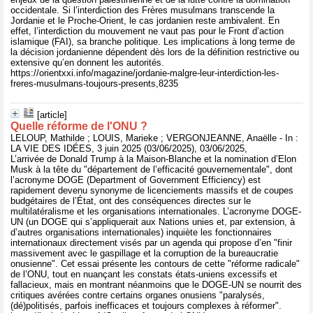
occidentale. Si l’interdiction des Frères musulmans transcende la
Jordanie et le Proche-Orient, le cas jordanien reste ambivalent. En
effet, l’interdiction du mouvement ne vaut pas pour le Front d’action
islamique (FAI), sa branche politique. Les implications à long terme de
la décision jordanienne dépendent dès lors de la définition restrictive ou
extensive qu’en donnent les autorités.
https://orientxxi.info/magazine/jordanie-malgre-leur-interdiction-les-
freres-musulmans-toujours-presents,8235
[article]
Quelle réforme de l'ONU ?
LELOUP, Mathilde ; LOUIS, Marieke ; VERGONJEANNE, Anaëlle - In :
LA VIE DES IDÉES, 3 juin 2025 (03/06/2025), 03/06/2025,
L’arrivée de Donald Trump à la Maison-Blanche et la nomination d’Elon
Musk à la tête du "département de l’efficacité gouvernementale", dont
l’acronyme DOGE (Department of Government Efficiency) est
rapidement devenu synonyme de licenciements massifs et de coupes
budgétaires de l’État, ont des conséquences directes sur le
multilatéralisme et les organisations internationales. L’acronyme DOGE-
UN (un DOGE qui s’appliquerait aux Nations unies et, par extension, à
d’autres organisations internationales) inquiète les fonctionnaires
internationaux directement visés par un agenda qui propose d’en "finir
massivement avec le gaspillage et la corruption de la bureaucratie
onusienne". Cet essai présente les contours de cette "réforme radicale"
de l’ONU, tout en nuançant les constats états-uniens excessifs et
fallacieux, mais en montrant néanmoins que le DOGE-UN se nourrit des
critiques avérées contre certains organes onusiens "paralysés,
(dé)politisés, parfois inefficaces et toujours complexes à réformer".