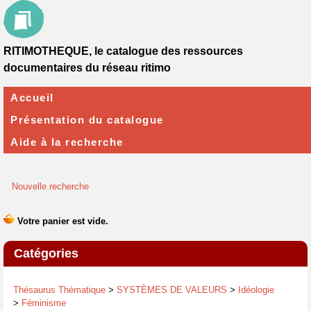
RITIMOTHEQUE, le catalogue des ressources
documentaires du réseau ritimo
Accueil
Présentation du catalogue
Aide à la recherche
Nouvelle recherche
Catégories
Thésaurus Thématique
>
SYSTÈMES DE VALEURS
>
Idéologie
>
Féminisme