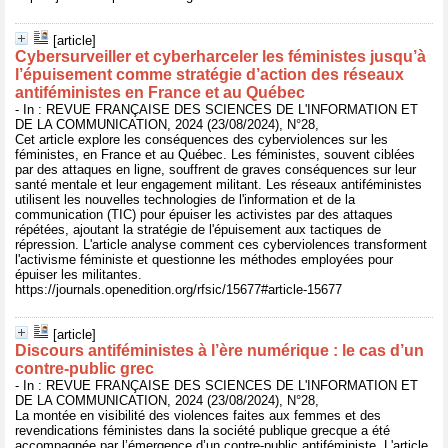
[article]
Cybersurveiller et cyberharceler les féministes jusqu’à
l’épuisement comme stratégie d’action des réseaux
antiféministes en France et au Québec
- In : REVUE FRANÇAISE DES SCIENCES DE L'INFORMATION ET
DE LA COMMUNICATION, 2024 (23/08/2024), N°28,
Cet article explore les conséquences des cyberviolences sur les
féministes, en France et au Québec. Les féministes, souvent ciblées
par des attaques en ligne, souffrent de graves conséquences sur leur
santé mentale et leur engagement militant. Les réseaux antiféministes
utilisent les nouvelles technologies de l'information et de la
communication (TIC) pour épuiser les activistes par des attaques
répétées, ajoutant la stratégie de l'épuisement aux tactiques de
répression. L'article analyse comment ces cyberviolences transforment
l'activisme féministe et questionne les méthodes employées pour
épuiser les militantes.
https://journals.openedition.org/rfsic/15677#article-15677
[article]
Discours antiféministes à l’ère numérique : le cas d’un
contre-public grec
- In : REVUE FRANÇAISE DES SCIENCES DE L'INFORMATION ET
DE LA COMMUNICATION, 2024 (23/08/2024), N°28,
La montée en visibilité des violences faites aux femmes et des
revendications féministes dans la société publique grecque a été
accompagnée par l’émergence d’un contre-public antiféministe. L'article