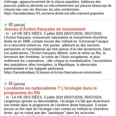
chômage, appauvrissement de la classe populaire, faiblesse des
pouvoirs publics) alimente un mécontentement qui pousse beaucoup de
citoyen·nes vers les discours les plus extrémistes.
https://laviedesidees.fr/L-extreme-droite-est-elle-vraiment-populaire
[article]
Jeunes d’Action française en mouvement
- In : LA VIE DES IDÉES, 5 juillet 2024 (05/07/2024), 05/07/2024,
L’Action française, mouvement nationaliste et monarchiste d'extrême
droite né en 1899, compte encore des militant·es. Emmanuel Casajus
en a rencontré certain·es, très jeunes, adhérent·es des sections
parisiennes et marseillaises qui font preuve d’un réel dynamisme. Dans
ces publications, l’Action française défend, outre le retour au Roi, la
fermeture des frontières, la sortie de l’Union européenne, et plus
mollement les corporations ; elle critique la mondialisation, l’assimilation
des populations dites immigrées, la République, la démocratie
parlementaire et les logiques partisanes.
https://laviedesidees.fr/Jeunes-d-Action-francaise-en-mouvement
[article]
Localisme ou nationalisme ? L'écologie dans le
programme du RN
- In : LA VIE DES IDÉES, 5 juillet 2024 (05/07/2024), 05/07/2024,
Longtemps ignorée ou déconsidérée, l’écologie n’a fait que récemment
son entrée dans le programme de l’extrême droite française. Il existe
encore un fort rejet de l’écologie chez certain·es militant·es d’extrême
droite, qui ne voient que des "pastèques" dans les activistes