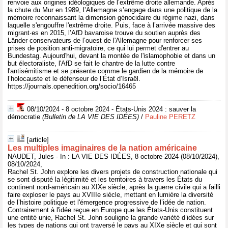
renvoie aux origines idéologiques de l’extrême droite allemande. Après
la chute du Mur en 1989, l’Allemagne s’engage dans une politique de la
mémoire reconnaissant la dimension génocidaire du régime nazi, dans
laquelle s'engouffre l'extrême droite. Puis, face à l’arrivée massive des
migrant·es en 2015, l’AfD bavaroise trouve du soutien auprès des
Länder conservateurs de l’ouest de l'Allemagne pour renforcer ses
prises de position anti-migratoire, ce qui lui permet d'entrer au
Bundestag. Aujourd'hui, devant la montée de l'islamophobie et dans un
but électoraliste, l'AfD se fait le chantre de la lutte contre
l'antisémitisme et se présente comme le gardien de la mémoire de
l’holocauste et le défenseur de l’État d’Israël.
https://journals.openedition.org/socio/16465
08/10/2024 - 8 octobre 2024 - États-Unis 2024 : sauver la
démocratie
(Bulletin de LA VIE DES IDÉES)
/
Pauline PERETZ
[article]
Les multiples imaginaires de la nation américaine
NAUDET, Jules - In : LA VIE DES IDÉES, 8 octobre 2024 (08/10/2024),
08/10/2024,
Rachel St. John explore les divers projets de construction nationale qui
se sont disputé la légitimité et les territoires à travers les États du
continent nord-américain au XIXe siècle, après la guerre civile qui a failli
faire exploser le pays au XVIIIe siècle, mettant en lumière la diversité
de l’histoire politique et l'émergence progressive de l’idée de nation.
Contrairement à l'idée reçue en Europe que les États-Unis constituent
une entité unie, Rachel St. John souligne la grande variété d’idées sur
les types de nations qui ont traversé le pays au XIXe siècle et qui sont