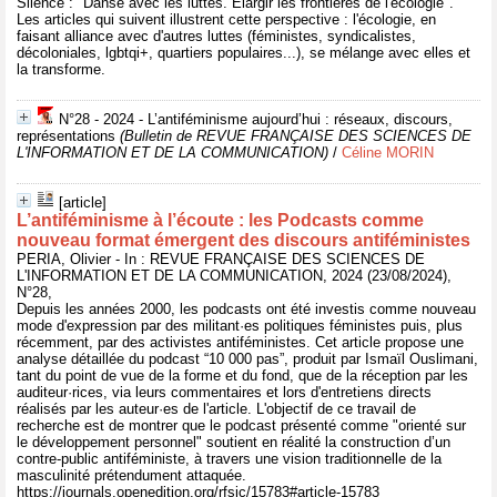
Silence : "Danse avec les luttes. Élargir les frontières de l'écologie".
Les articles qui suivent illustrent cette perspective : l'écologie, en
faisant alliance avec d'autres luttes (féministes, syndicalistes,
décoloniales, lgbtqi+, quartiers populaires...), se mélange avec elles et
la transforme.
N°28 - 2024 - L’antiféminisme aujourd’hui : réseaux, discours,
représentations
(Bulletin de REVUE FRANÇAISE DES SCIENCES DE
L'INFORMATION ET DE LA COMMUNICATION)
/
Céline MORIN
[article]
L’antiféminisme à l’écoute : les Podcasts comme
nouveau format émergent des discours antiféministes
PERIA, Olivier - In : REVUE FRANÇAISE DES SCIENCES DE
L'INFORMATION ET DE LA COMMUNICATION, 2024 (23/08/2024),
N°28,
Depuis les années 2000, les podcasts ont été investis comme nouveau
mode d'expression par des militant·es politiques féministes puis, plus
récemment, par des activistes antiféministes. Cet article propose une
analyse détaillée du podcast “10 000 pas”, produit par Ismaïl Ouslimani,
tant du point de vue de la forme et du fond, que de la réception par les
auditeur·rices, via leurs commentaires et lors d'entretiens directs
réalisés par les auteur·es de l'article. L'objectif de ce travail de
recherche est de montrer que le podcast présenté comme "orienté sur
le développement personnel" soutient en réalité la construction d’un
contre-public antiféministe, à travers une vision traditionnelle de la
masculinité prétendument attaquée.
https://journals.openedition.org/rfsic/15783#article-15783