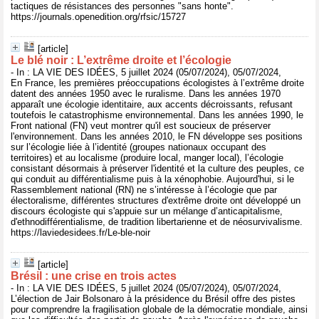
tactiques de résistances des personnes "sans honte".
https://journals.openedition.org/rfsic/15727
[article]
Le blé noir : L’extrême droite et l’écologie
- In : LA VIE DES IDÉES, 5 juillet 2024 (05/07/2024), 05/07/2024,
En France, les premières préoccupations écologistes à l’extrême droite
datent des années 1950 avec le ruralisme. Dans les années 1970
apparaît une écologie identitaire, aux accents décroissants, refusant
toutefois le catastrophisme environnemental. Dans les années 1990, le
Front national (FN) veut montrer qu'il est soucieux de préserver
l'environnement. Dans les années 2010, le FN développe ses positions
sur l’écologie liée à l’identité (groupes nationaux occupant des
territoires) et au localisme (produire local, manger local), l’écologie
consistant désormais à préserver l'identité et la culture des peuples, ce
qui conduit au différentialisme puis à la xénophobie. Aujourd'hui, si le
Rassemblement national (RN) ne s’intéresse à l’écologie que par
électoralisme, différentes structures d'extrême droite ont développé un
discours écologiste qui s'appuie sur un mélange d’anticapitalisme,
d'ethnodifférentialisme, de tradition libertarienne et de néosurvivalisme.
https://laviedesidees.fr/Le-ble-noir
[article]
Brésil : une crise en trois actes
- In : LA VIE DES IDÉES, 5 juillet 2024 (05/07/2024), 05/07/2024,
L’élection de Jair Bolsonaro à la présidence du Brésil offre des pistes
pour comprendre la fragilisation globale de la démocratie mondiale, ainsi