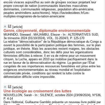
encore vivaces aujourd'hui au sein de groupes sociaux projetant leur
propre concept de nation (communautés blanches masculines
dominantes, communautés religieuses, population afro-américaine,
peuples amérindiens autochtones). https://laviedesidees.fr/Les-
multiples-imaginaires-de-la-nation-americaine
[article]
Genre, citoyenneté, diplomatie environnementale
MUHINDO, Steward ; MAJAMBU, Eliezer - In : ALTERNATIVES SUD,
3e trimestre 2024 (01/10/2024), VOL. 31-2024/3, P. 125-170
La relative "démocratisation" de la République démocratique du Congo a
ouvert la possibilité de la participation politique des femmes, sur le plan
juridique, en théorie. Mais les avancées restent maigres, les obstacles
culturels sont considérables, donc les défis pour les organisations
féministes difficiles à relever. Il en va de même pour un mouvement
citoyen, la Lucha, apparu en 2010 qui mobilise pacifiquement dans la
rue en faveur de la démocratisation du régime. La gestion par l’État
congolais de ses importances ressources forestières est prise entre les
exigences environnementales au niveau mondial et l'exploitation
commerciale privée, conditions qui rendent la lutte contre la
déforestation difficile voire impossible.
[article]
Une écologie au croisement des luttes
NOUVELLON, Sarah - In : SILENCE, octobre 2024 (23/09/2024), N°536,
P. 4-14
Dans l'éditorial, Guillaume Gamblin présente un nouveau livre publié par