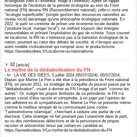
écologistes (vert à l’extérieur, rouge à l’intérieur). Après un rappel
historique de l'évolution de la pensée écologiste au sein du Front
national (FN) devenu RN (Rassemblement national), celle-ci reste une
"écologie superficielle" (simple gestion des ressources naturelles au
niveau local) davantage qu'une philosophie écologique nationale. En
2022, le parti se contente de prôner une économie locale durable
("produire local, manger local"), se méfiant toujours des énergies
renouvelables et prônant l'exploitation du gaz de schiste. Sous couvert
de localisme, le RN ne s’intéresse pas à la transition écologique de la
nation, pourtant au cœur des débats de société, et n’évoque aucun
autre modèle civilisationnel qui romprait avec le productivisme.
https://laviedesidees.fr/Localisme-ou-nationalisme
[article]
Le mythe de la dédiabolisation du FN
- In : LA VIE DES IDÉES, 5 juillet 2024 (05/07/2024), 05/07/2024,
Depuis que Marine Le Pen a été élue à la présidence du Front national
(FN), en janvier 2011, sa stratégie de conquête du pouvoir passe par la
"dédiabolisation", visant à donner au FN l’image d’un parti "comme les
autres". Or, malgré les propos lénifiants de sa présidente, le FN n’a
jamais cessé d’être raciste et xénophobe, à en juger par l’opinion de
ses adhérent·es et sympathisant·es. Marine Le Pen se présente même
comme le meilleur rempart de la communauté juive contre
"l’antisémitisme islamique", cherchant à séduire une partie de cet
électorat. Cette stratégie ne fait pourtant pas l’unanimité dans le parti,
au vu des nombreuses défections et de la persistance de propos
racistes et antisémites tenus par certain·es candidat·es.
https://laviedesidees.fr/Le-mythe-de-la-dediabolisation-du-FN