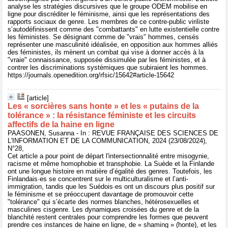
analyse les stratégies discursives que le groupe ODEM mobilise en
ligne pour discréditer le féminisme, ainsi que les représentations des
rapports sociaux de genre. Les membres de ce contre-public viriliste
s’autodéfinissent comme des "combattants" en lutte existentielle contre
les féministes. Se désignant comme de "vrais" hommes, censés
représenter une masculinité idéalisée, en opposition aux hommes alliés
des féministes, ils mènent un combat qui vise à donner accès à la
"vraie" connaissance, supposée dissimulée par les féministes, et à
contrer les discriminations systémiques que subiraient les hommes.
https://journals.openedition.org/rfsic/15642#article-15642
[article]
Les « sorcières sans honte » et les « putains de la
tolérance » : la résistance féministe et les circuits
affectifs de la haine en ligne
PAASONEN, Susanna - In : REVUE FRANÇAISE DES SCIENCES DE
L'INFORMATION ET DE LA COMMUNICATION, 2024 (23/08/2024),
N°28,
Cet article a pour point de départ l'intersectionnalité entre misogynie,
racisme et même homophobie et transphobie. La Suède et la Finlande
ont une longue histoire en matière d’égalité des genres. Toutefois, les
Finlandais·es se concentrent sur le multiculturalisme et l’anti-
immigration, tandis que les Suédois·es ont un discours plus positif sur
le féminisme et se préoccupent davantage de promouvoir cette
"tolérance" qui s’écarte des normes blanches, hétérosexuelles et
masculines cisgenre. Les dynamiques croisées du genre et de la
blanchité restent centrales pour comprendre les formes que peuvent
prendre ces instances de haine en ligne, de « shaming » (honte), et les