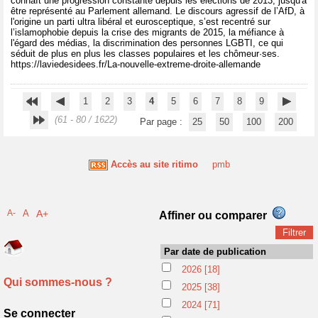
connaît une progression constante depuis les élections de 2013, jusqu'à
être représenté au Parlement allemand. Le discours agressif de l’AfD, à
l'origine un parti ultra libéral et eurosceptique, s’est recentré sur
l’islamophobie depuis la crise des migrants de 2015, la méfiance à
l'égard des médias, la discrimination des personnes LGBTI, ce qui
séduit de plus en plus les classes populaires et les chômeur·ses.
https://laviedesidees.fr/La-nouvelle-extreme-droite-allemande
1
2
3
4
5
6
7
8
9
(61 - 80 / 1622)
Par page :
25
50
100
200
Accès au site ritimo
pmb
A-
A
A+
Affiner ou comparer
Par date de publication
2026
[18]
Qui sommes-nous ?
2025
[38]
2024
[71]
Se connecter