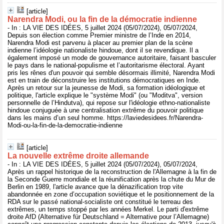
[article]
Narendra Modi, ou la fin de la démocratie indienne
- In : LA VIE DES IDÉES, 5 juillet 2024 (05/07/2024), 05/07/2024,
Depuis son élection comme Premier ministre de l’Inde en 2014,
Narendra Modi est parvenu à placer au premier plan de la scène
indienne l’idéologie nationaliste hindoue, dont il se revendique. Il a
également imposé un mode de gouvernance autoritaire, faisant basculer
le pays dans le national-populisme et l’autoritarisme électoral. Ayant
pris les rênes d'un pouvoir qui semble désormais illimité, Narendra Modi
est en train de déconstruire les institutions démocratiques en Inde.
Après un retour sur la jeunesse de Modi, sa formation idéologique et
politique, l'article explique le "système Modi" (ou "Moditva", version
personnelle de l’Hindutva), qui repose sur l'idéologie ethno-nationaliste
hindoue conjuguée à une centralisation extrême du pouvoir politique
dans les mains d’un seul homme. https://laviedesidees.fr/Narendra-
Modi-ou-la-fin-de-la-democratie-indienne
[article]
La nouvelle extrême droite allemande
- In : LA VIE DES IDÉES, 5 juillet 2024 (05/07/2024), 05/07/2024,
Après un rappel historique de la reconstruction de l'Allemagne à la fin de
la Seconde Guerre mondiale et la réunification après la chute du Mur de
Berlin en 1989, l'article avance que la dénazification trop vite
abandonnée en zone d’occupation soviétique et le positionnement de la
RDA sur le passé national-socialiste ont constitué le terreau des
extrêmes, un temps stoppé par les années Merkel. Le parti d'extrême
droite AfD (Alternative für Deutschland = Alternative pour l’Allemagne)