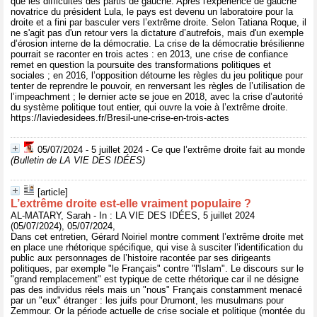
que les difficultés des partis de gauche. Après l'expérience de gauche
novatrice du président Lula, le pays est devenu un laboratoire pour la
droite et a fini par basculer vers l’extrême droite. Selon Tatiana Roque, il
ne s'agit pas d'un retour vers la dictature d’autrefois, mais d'un exemple
d’érosion interne de la démocratie. La crise de la démocratie brésilienne
pourrait se raconter en trois actes : en 2013, une crise de confiance
remet en question la poursuite des transformations politiques et
sociales ; en 2016, l’opposition détourne les règles du jeu politique pour
tenter de reprendre le pouvoir, en renversant les règles de l’utilisation de
l’impeachment ; le dernier acte se joue en 2018, avec la crise d’autorité
du système politique tout entier, qui ouvre la voie à l’extrême droite.
https://laviedesidees.fr/Bresil-une-crise-en-trois-actes
05/07/2024 - 5 juillet 2024 - Ce que l’extrême droite fait au monde
(Bulletin de LA VIE DES IDÉES)
[article]
L’extrême droite est-elle vraiment populaire ?
AL-MATARY, Sarah - In : LA VIE DES IDÉES, 5 juillet 2024
(05/07/2024), 05/07/2024,
Dans cet entretien, Gérard Noiriel montre comment l’extrême droite met
en place une rhétorique spécifique, qui vise à susciter l’identification du
public aux personnages de l’histoire racontée par ses dirigeants
politiques, par exemple "le Français" contre "l'Islam". Le discours sur le
"grand remplacement" est typique de cette rhétorique car il ne désigne
pas des individus réels mais un "nous" Français constamment menacé
par un "eux" étranger : les juifs pour Drumont, les musulmans pour
Zemmour. Or la période actuelle de crise sociale et politique (montée du