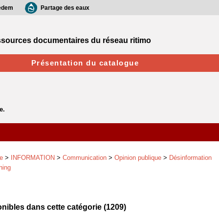
edem
Partage des eaux
sources documentaires du réseau ritimo
Présentation du catalogue
e
>
INFORMATION
>
Communication
>
Opinion publique
>
Désinformation
hing
ibles dans cette catégorie (
1209
)