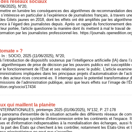
des réseaux sociaux
/06/2025), N°20,
e mettre en lumière les conséquences des algorithmes de recommandation des
 Il s’intéresse en particulier à l’expérience de journalistes français, à traver
 des Gilets jaunes en 2018, dont les effets ont été amplifiés par les algorith
iolence à l’égard des journalistes depuis. Après un rappel du fonctionnement de
ur portée, l'article questionne la manière dont ils mettent à mal le travail de 
nformation par les journalistes professionnel·les. https://journals.openedition.o
tomate » ?
In : SOCIO, 2025 (11/06/2025), N°20,
à l’introduction de dispositifs soutenus par l’intelligence artificielle (IA) dans 
 algorithmiques de prise de décision par les pouvoirs publics est susceptible 
r le fonctionnement de l’État et ses relations avec le public. L'article examine
ministrations impliquées dans les principaux projets d’automatisation de l’acti
n des acteur·rices concerné·es. Il interroge aussi le potentiel transformateur d
missions de l’administration publique, ainsi que leurs effets sur l’image de l’É
dition.org/socio/17434
x qui maillent la planète
TERNATIONALES, printemps 2025 (01/06/2025), N°132, P. 27-178
 panorama d'ensemble de la situation actuelle des différents réseaux de com
t un gigantesque système d'interconnexion entre les continents et l'espace. Il
es et d'information indispensables à la mondialisation des échanges, aussi font
 la part des États qui cherchent à les contrôler, notamment les Etats-Unis e
ance géostratégique ne peut que s'accroître.