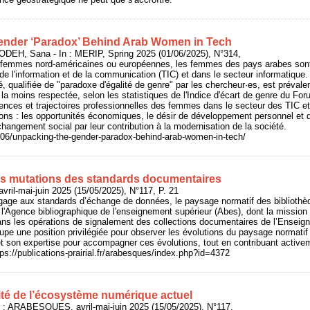
ender ‘Paradox’ Behind Arab Women in Tech
DEH, Sana - In : MERIP, Spring 2025 (01/06/2025), N°314,
femmes nord-américaines ou européennes, les femmes des pays arabes sont
e l'information et de la communication (TIC) et dans le secteur informatique. L
té, qualifiée de "paradoxe d'égalité de genre" par les chercheur·es, est préval
st la moins respectée, selon les statistiques de l'Indice d'écart de genre du 
ences et trajectoires professionnelles des femmes dans le secteur des TIC et 
sons : les opportunités économiques, le désir de développement personnel et 
changement social par leur contribution à la modernisation de la société.
5/06/unpacking-the-gender-paradox-behind-arab-women-in-tech/
es mutations des standards documentaires
ril-mai-juin 2025 (15/05/2025), N°117, P. 21
gage aux standards d’échange de données, le paysage normatif des bibliothè
l'Agence bibliographique de l'enseignement supérieur (Abes), dont la mission i
ns les opérations de signalement des collections documentaires de l’Enseign
e une position privilégiée pour observer les évolutions du paysage normatif s
t son expertise pour accompagner ces évolutions, tout en contribuant activeme
s://publications-prairial.fr/arabesques/index.php?id=4372
ité de l’écosystème numérique actuel
 : ARABESQUES, avril-mai-juin 2025 (15/05/2025), N°117,