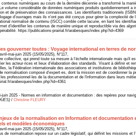
 contenus numériques au cours de la dernière décennie a transformé la manièr
. Le volume considérable de données numériques produits quotidiennement a i
ion et de préservation des connaissances. Les identifiants traditionnels (ISBN
alogage d’ouvrages mais ils n’ont pas été conçus pour gérer la complexité d
ational normalisé de contenu (ISCC) comble cette lacune, en liant les identifia
met d’identifier les contenus de manière unique et reproductible via des algo
ropérabilité. https://publications-prairial.fr/arabesques/index.php?id=4369
es gouverner toutes : Voyage international en terres de nor
ril-mai-juin 2025 (15/05/2025), N°117,
e collective, qui prend toute sa mesure à l’échelle internationale mais qu'il est 
ifier les acteur·rices et lieux d’élaboration des standards. Visant à définir et r
les, la Fédération internationale des associations et institutions de biblioth
de normalisation composé d’expert·es, dont la mission est de coordonner la pr
les professionnel·les de la documentation et de l'information dans leurs métie
rairial.fr/arabesques/index.php?id=4361
ai-juin 2025 - Normes en information et documentation : des repères pour navi
QUES)
/
Christine FLEURY
njeux de la normalisation en Information et documentation 
nnels et modèles économiques
ril-mai-juin 2025 (15/05/2025), N°117,
 de normalisation repose sur un cadre législatif, qui définit les missions et l’