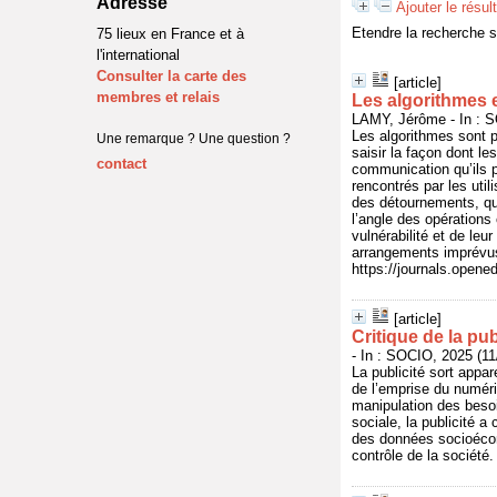
Adresse
Ajouter le résul
Etendre la recherche 
75 lieux en France et à
l'international
Consulter la carte des
[article]
membres et relais
Les algorithmes e
LAMY, Jérôme - In : S
Les algorithmes sont p
Une remarque ? Une question ?
saisir la façon dont l
contact
communication qu’ils 
rencontrés par les util
des détournements, qui
l’angle des opération
vulnérabilité et de le
arrangements imprévus
https://journals.opene
[article]
Critique de la pub
- In : SOCIO, 2025 (11
La publicité sort appar
de l’emprise du numéri
manipulation des besoi
sociale, la publicité a
des données socioécon
contrôle de la société.