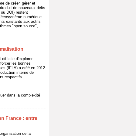
e de créer, gérer et
ntroduit de nouveaux défis
 ou DOI) restent
e l’écosystème numérique
nts existants aux actifs
rithmes "open source",
malisation
difficile d'explorer
enforcer les bonnes
èques (IFLA) a créé en 2012
oduction interne de
rs respectifs.
guer dans la complexité
en France : entre
organisation de la