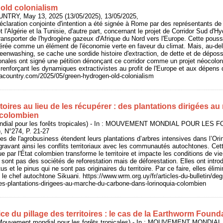
old colonialism
UNTRY, May 13, 2025 (13/05/2025), 13/05/2025,
claration conjointe d'intention a été signée à Rome par des représentants de l'
 et l'Algérie et la Tunisie, d'autre part, concernant le projet de Corridor Sud d
ransporter de l'hydrogène gazeux d'Afrique du Nord vers l'Europe. Cette pou
érée comme un élément de l'économie verte en faveur du climat. Mais, au-delà
 greenwashing, se cache une sordide histoire d'extraction, de dette et de dépo
ionales ont signé une pétition dénonçant ce corridor comme un projet néocolon
 renforçant les dynamiques extractivistes au profit de l'Europe et aux dépe
sacountry.com/2025/05/green-hydrogen-old-colonialism
itoires au lieu de les récupérer : des plantations dirigées 
 colombien
ial pour les forêts tropicales) - In : MOUVEMENT MONDIAL POUR LES
), N°274, P. 21-27
les de l'agrobusiness étendent leurs plantations d’arbres intensives dans l’Or
gravant ainsi les conflits territoriaux avec les communautés autochtones. Cet
 par l'État colombien transforme le territoire et impacte les conditions de vi
 sont pas des sociétés de reforestation mais de déforestation. Elles ont intro
tus et le pinus qui ne sont pas originaires du territoire. Par ce faire, elles éli
e chef autochtone Sikuani. https://www.wrm.org.uy/fr/articles-du-bulletin/degra
des-plantations-dirigees-au-marche-du-carbone-dans-lorinoquia-colombien
e du pillage des territoires : le cas de la Earthworm Found
ouvement mondial pour les forêts tropicales) - In : MOUVEMENT MOND