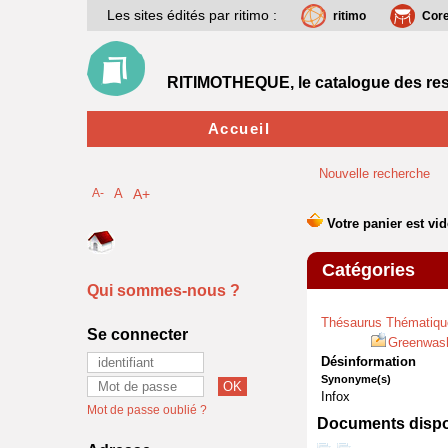
Les sites édités par ritimo :
ritimo
Cor
RITIMOTHEQUE, le catalogue des res
Accueil
Nouvelle recherche
A-
A
A+
Catégories
Qui sommes-nous ?
Thésaurus Thématiqu
Se connecter
Greenwas
Désinformation
Synonyme(s)
Infox
Mot de passe oublié ?
Documents dispon