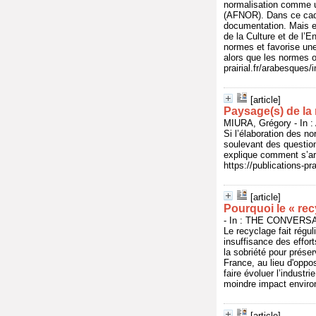
normalisation comme un
(AFNOR). Dans ce cadre
documentation. Mais el
de la Culture et de l’E
normes et favorise une 
alors que les normes o
prairial.fr/arabesques
[article]
Paysage(s) de la 
MIURA, Grégory - In :
Si l’élaboration des n
soulevant des questions 
explique comment s’art
https://publications-p
[article]
Pourquoi le « rec
- In : THE CONVERSAT
Le recyclage fait régul
insuffisance des effort
la sobriété pour prése
France, au lieu d'oppo
faire évoluer l’indust
moindre impact enviro
[article]