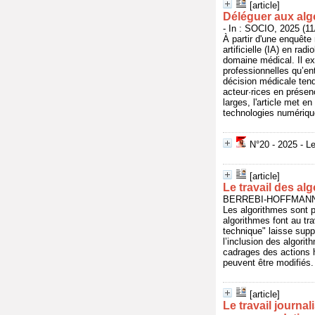
[article]
Déléguer aux alg
- In : SOCIO, 2025 (11
À partir d'une enquête
artificielle (IA) en ra
domaine médical. Il exp
professionnelles qu’ent
décision médicale tend 
acteur·rices en présenc
larges, l'article met 
technologies numérique
N°20 - 2025 - Le
[article]
Le travail des al
BERREBI-HOFFMANN, Is
Les algorithmes sont p
algorithmes font au tra
technique" laisse supp
l’inclusion des algori
cadrages des actions h
peuvent être modifiés.
[article]
Le travail journal