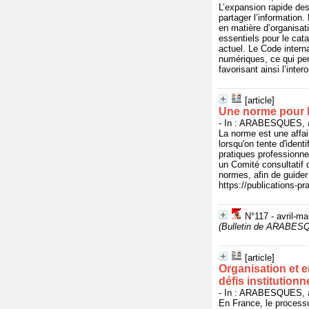
L’expansion rapide des
partager l’information
en matière d’organisat
essentiels pour le cat
actuel. Le Code intern
numériques, ce qui per
favorisant ainsi l’inte
[article]
Une norme pour l
- In : ARABESQUES, av
La norme est une affair
lorsqu'on tente d'ident
pratiques professionnel
un Comité consultatif 
normes, afin de guider 
https://publications-p
N°117 - avril-m
(Bulletin de ARABES
[article]
Organisation et e
défis institutio
- In : ARABESQUES, av
En France, le processus