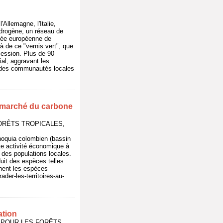
Allemagne, l'Italie,
'Hydrogène, un réseau de
ssée européenne de
 de ce "vernis vert", que
ssession. Plus de 90
ial, aggravant les
ns des communautés locales
au marché du carbone
 FORÊTS TROPICALES,
inoquia colombien (bassin
te activité économique à
e des populations locales.
duit des espèces telles
minent les espèces
der-les-territoires-au-
ation
IAL POUR LES FORÊTS