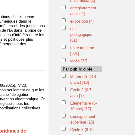
multimédia
[1]
enregistrement
audio
[1]
tions d’intelligence
 numériques dans le
exposition
[4]
métiers et des juridictions
outil
n de l’IA dans la prise de
pédagogique
gences d’intérêts entre les
s et politiques plus
[61]
 l’émergence des
texte imprimé
[901]
vidéo
[22]
Par public cible
Maternelle (3-4-
5 ans)
[10]
6/2025), N°20,
 non seulement ce que les
Cycle 2 (6-7
 d’une "délégation
ans)
[17]
rvention algorithmique. Or
Élémentaire (6-
ogique : tous les
oordinations collectives
10 ans)
[17]
Enseignement
supérieur
[25]
Cycle 3 (8-10
lgorithmes de