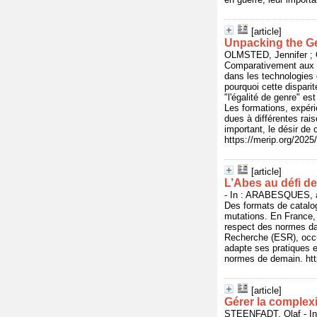
[article]
Unpacking the G
OLMSTED, Jennifer ; O
Comparativement aux 
dans les technologies d
pourquoi cette dispari
"l'égalité de genre" e
Les formations, expéri
dues à différentes rai
important, le désir de 
https://merip.org/202
[article]
L’Abes au défi d
- In : ARABESQUES, av
Des formats de catalo
mutations. En France, 
respect des normes da
Recherche (ESR), occup
adapte ses pratiques e
normes de demain. http
[article]
Gérer la complex
STEENFADT, Olaf - In