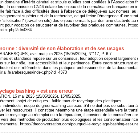
 domaine d’intérêt général et stipule qu'elles sont confiées à l’Association f
, la commission CN46 éclaire les enjeux de la normalisation française en in
le fait face à des difficultés dues à l’absence de délégué·es aux normes, au
nseignement supérieur et de la recherche, ce qui freine l'émergence d'une strat
"silotisation" (travail en silo) des enjeux normatifs par domaine d’activité au
nt pour vocation de structurer et de favoriser des pratiques communes. https:
/index.php?id=4364
norme : diversité de son élaboration et de ses usages
 ARABESQUES, avril-mai-juin 2025 (15/05/2025), N°117, P. 6-7
ormes et standards repose sur un consensus, leur adoption dépend largement de
sur leur rôle, leur accessibilité et leur pertinence. Entre cadre structurant et fl
iculent ces référentiels dans les pratiques professionnelles de la documentatio
rairial.fr/arabesques/index.php?id=4373
yclage bashing » est une erreur
ION, 15 mai 2025 (15/05/2025), 15/05/2025,
ièrement l’objet de critiques : faible taux de recyclage des plastiques,
s individuels, risque de greenwashing associé. S’il ne doit pas se substituer à
rver les ressources, il constitue néanmoins une étape essentielle vers la trans
ser le recyclage au réemploi ou à la réparation, il convient de le considérer
rie vers des méthodes de production plus écologiques et les consommateur·ric
nnemental. https://theconversation.com/pourquoi-le-recyclage-bashing-est-un