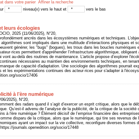
tat dans votre panier
Affiner la recherche
sur
niveau(x) vers le haut et
vers le bas
t leurs écologies
OCIO, 2025 (11/06/2025), N°20,
rofondément ancrés dans les écosystèmes numériques et techniques. L'objecti
es algorithmes sont impliqués dans une multitude d’interactions physiques et s
peuvent générer, les "bugs" (bogues), les trous dans les boucles numériques 
isateur·rices permettent d'appréhender l’infrastructure algorithmique, obligeant
 vont au-delà des routines de maintenance. L'article propose d’explorer l'éco
s continues nécessaires au maintien des environnements techniques, en tenan
ur manque de capacité d'adaptation. Une sociologie des algorithmes pourrait exp
 et les expérimentations continues des acteur·rices pour s'adapter à l'écos
dition.org/socio/17406
licité à l’ère numérique
/06/2025), N°20,
emment des radars quand il s’agit d’exercer un esprit critique, alors que le déba
que. Qu’est-il advenu de l’analyse de la publicité, de la critique de la sociét
ns à l'ère numérique ? Élément décisif de l’emprise financière des entreprise
 comme disparu de la critique, alors que le numérique, qui tire ses revenus de l
omiques ayant un impact sur la vie collective, reconfigure diverses formes d
 https://journals.openedition.org/socio/17448