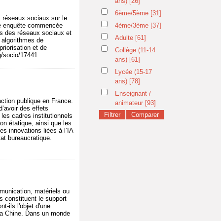
ans)
[26]
6ème/5ème
[31]
 réseaux sociaux sur le
s une enquête commencée
4ème/3ème
[37]
mes des réseaux sociaux et
Adulte
[61]
s algorithmes de
priorisation et de
Collège (11-14
rg/socio/17441
ans)
[61]
Lycée (15-17
ans)
[78]
Enseignant /
l’action publique en France.
animateur
[93]
d’avoir des effets
 les cadres institutionnels
on étatique, ainsi que les
es innovations liées à l’IA
tat bureaucratique.
munication, matériels ou
s constituent le support
-ils l'objet d'une
t la Chine. Dans un monde