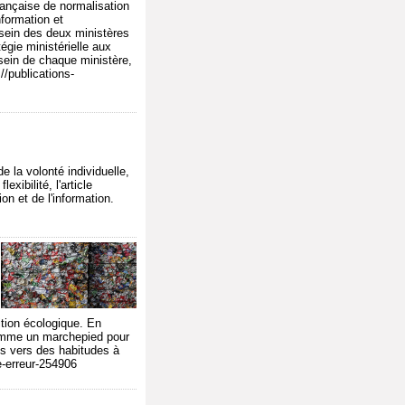
rançaise de normalisation
formation et
 sein des deux ministères
égie ministérielle aux
 sein de chaque ministère,
//publications-
 la volonté individuelle,
exibilité, l'article
n et de l'information.
ition écologique. En
 comme un marchepied pour
es vers des habitudes à
e-erreur-254906