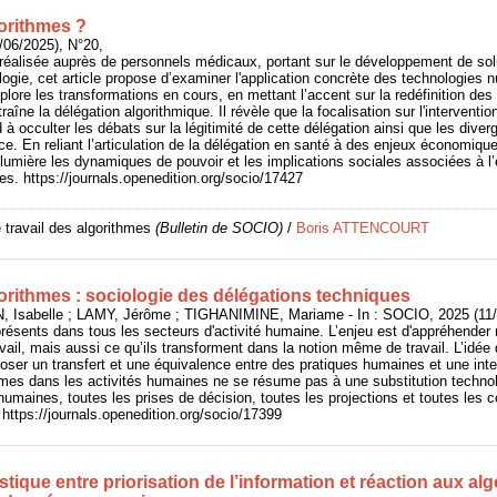
orithmes ?
/06/2025), N°20,
 réalisée auprès de personnels médicaux, portant sur le développement de solu
diologie, cet article propose d’examiner l'application concrète des technologies
lore les transformations en cours, en mettant l’accent sur la redéfinition des 
raîne la délégation algorithmique. Il révèle que la focalisation sur l'interventio
à occulter les débats sur la légitimité de cette délégation ainsi que les diver
e. En reliant l’articulation de la délégation en santé à des enjeux économique
en lumière les dynamiques de pouvoir et les implications sociales associées à
s. https://journals.openedition.org/socio/17427
 travail des algorithmes
(Bulletin de SOCIO)
/
Boris ATTENCOURT
gorithmes : sociologie des délégations techniques
abelle ; LAMY, Jérôme ; TIGHANIMINE, Mariame - In : SOCIO, 2025 (11/0
résents dans tous les secteurs d'activité humaine. L’enjeu est d'appréhender
vail, mais aussi ce qu’ils transforment dans la notion même de travail. L’idée
oser un transfert et une équivalence entre des pratiques humaines et une inte
thmes dans les activités humaines ne se résume pas à une substitution technol
umaines, toutes les prises de décision, toutes les projections et toutes les c
 https://journals.openedition.org/socio/17399
istique entre priorisation de l’information et réaction aux a