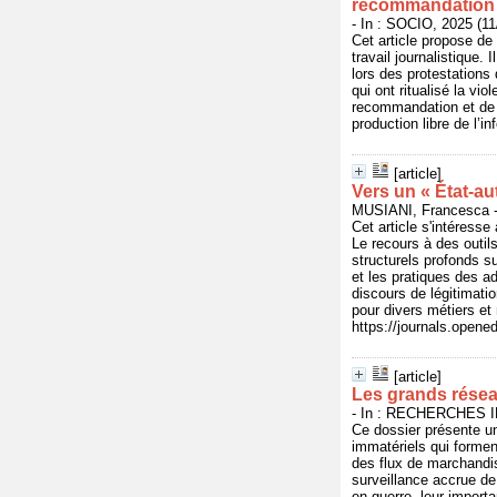
recommandation 
- In : SOCIO, 2025 (11
Cet article propose d
travail journalistique.
lors des protestations
qui ont ritualisé la v
recommandation et de le
production libre de l’i
[article]
Vers un « État-au
MUSIANI, Francesca - 
Cet article s'intéresse 
Le recours à des outils
structurels profonds su
et les pratiques des ad
discours de légitimatio
pour divers métiers et 
https://journals.opene
[article]
Les grands réseau
- In : RECHERCHES IN
Ce dossier présente un
immatériels qui formen
des flux de marchandis
surveillance accrue de
en guerre, leur import