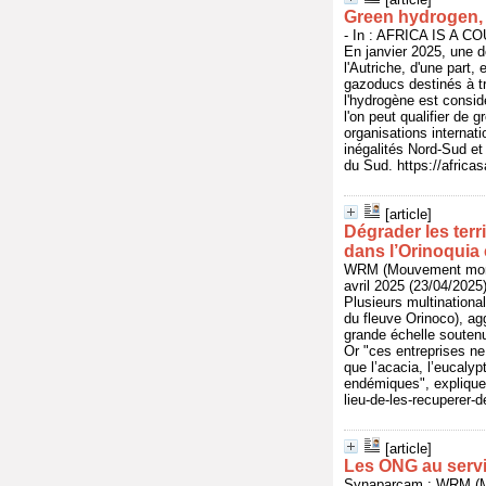
Green hydrogen, 
- In : AFRICA IS A CO
En janvier 2025, une dé
l'Autriche, d'une part,
gazoducs destinés à t
l'hydrogène est consid
l'on peut qualifier de
organisations internat
inégalités Nord-Sud et
du Sud. https://africa
[article]
Dégrader les terr
dans l’Orinoquia
WRM (Mouvement mond
avril 2025 (23/04/2025
Plusieurs multinationa
du fleuve Orinoco), ag
grande échelle soutenue
Or "ces entreprises ne
que l’acacia, l’eucalyp
endémiques", explique l
lieu-de-les-recuperer-
[article]
Les ONG au servic
Synaparcam ; WRM (M