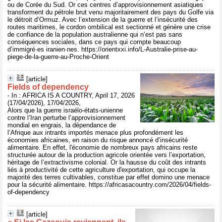
ou de Corée du Sud. Or ces centres d’approvisionnement asiatiques
transforment du pétrole brut venu majoritairement des pays du Golfe via
le détroit d’Ormuz. Avec l’extension de la guerre et l’insécurité des
routes maritimes, le cordon ombilical est sectionné et génère une crise
de confiance de la population australienne qui n’est pas sans
conséquences sociales, dans ce pays qui compte beaucoup
d’immigré·es iranien·nes. https://orientxxi.info/L-Australie-prise-au-
piege-de-la-guerre-au-Proche-Orient
[article]
Fields of dependency
- In : AFRICA IS A COUNTRY, April 17, 2026
(17/04/2026), 17/04/2026,
Alors que la guerre israélo-états-unienne
contre l’Iran perturbe l’approvisionnement
mondial en engrais, la dépendance de
l’Afrique aux intrants importés menace plus profondément les
économies africaines, en raison du risque annoncé d’insécurité
alimentaire. En effet, l'économie de nombreux pays africains reste
structurée autour de la production agricole orientée vers l’exportation,
héritage de l’extractivisme colonial. Or la hausse du coût des intrants
liés à productivité de cette agriculture d'exportation, qui occupe la
majorité des terres cultivables, constitue par effet domino une menace
pour la sécurité alimentaire. https://africasacountry.com/2026/04/fields-
of-dependency
[article]