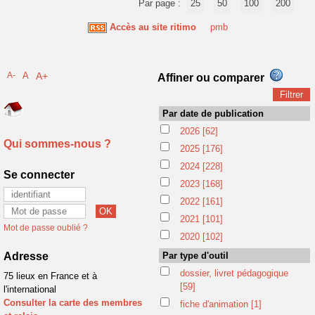
Par page :
25
50
100
200
Accès au site ritimo
pmb
A-
A
A+
Affiner ou comparer
Par date de publication
2026
[62]
Qui sommes-nous ?
2025
[176]
2024
[228]
Se connecter
2023
[168]
2022
[161]
2021
[101]
Mot de passe oublié ?
2020
[102]
Adresse
Par type d'outil
dossier, livret pédagogique
75 lieux en France et à
[59]
l'international
Consulter la carte des membres
fiche d'animation
[1]