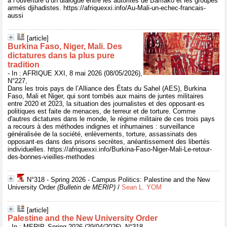
à l’ouverture d’un dialogue entre les autorités de Bamako et les groupes
armés djihadistes. https://afriquexxi.info/Au-Mali-un-echec-francais-
aussi
[article]
Burkina Faso, Niger, Mali. Des
dictatures dans la plus pure
tradition
- In : AFRIQUE XXI, 8 mai 2026 (08/05/2026),
N°227,
Dans les trois pays de l’Alliance des États du Sahel (AES), Burkina
Faso, Mali et Niger, qui sont tombés aux mains de juntes militaires
entre 2020 et 2023, la situation des journalistes et des opposant·es
politiques est faite de menaces, de terreur et de torture. Comme
d'autres dictatures dans le monde, le régime militaire de ces trois pays
a recours à des méthodes indignes et inhumaines : surveillance
généralisée de la société, enlèvements, torture, assassinats des
opposant·es dans des prisons secrètes, anéantissement des libertés
individuelles. https://afriquexxi.info/Burkina-Faso-Niger-Mali-Le-retour-
des-bonnes-vieilles-methodes
N°318 - Spring 2026 - Campus Politics: Palestine and the New
University Order
(Bulletin de MERIP)
/
Sean L. YOM
[article]
Palestine and the New University Order
- In : MERIP, Spring 2026 (29/04/2026), N°318,