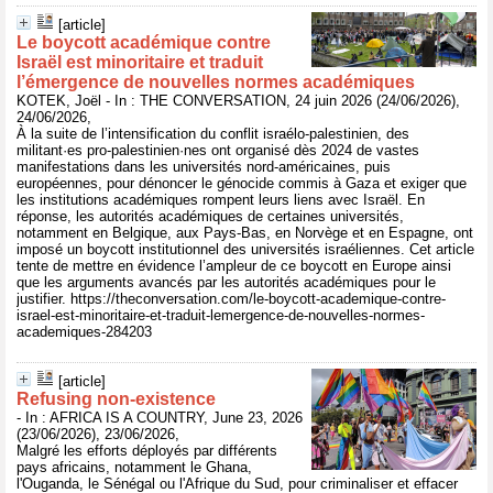
[article]
Le boycott académique contre
Israël est minoritaire et traduit
l’émergence de nouvelles normes académiques
KOTEK, Joël - In : THE CONVERSATION, 24 juin 2026 (24/06/2026),
24/06/2026,
À la suite de l’intensification du conflit israélo-palestinien, des
militant·es pro-palestinien·nes ont organisé dès 2024 de vastes
manifestations dans les universités nord-américaines, puis
européennes, pour dénoncer le génocide commis à Gaza et exiger que
les institutions académiques rompent leurs liens avec Israël. En
réponse, les autorités académiques de certaines universités,
notamment en Belgique, aux Pays-Bas, en Norvège et en Espagne, ont
imposé un boycott institutionnel des universités israéliennes. Cet article
tente de mettre en évidence l’ampleur de ce boycott en Europe ainsi
que les arguments avancés par les autorités académiques pour le
justifier. https://theconversation.com/le-boycott-academique-contre-
israel-est-minoritaire-et-traduit-lemergence-de-nouvelles-normes-
academiques-284203
[article]
Refusing non-existence
- In : AFRICA IS A COUNTRY, June 23, 2026
(23/06/2026), 23/06/2026,
Malgré les efforts déployés par différents
pays africains, notamment le Ghana,
l'Ouganda, le Sénégal ou l'Afrique du Sud, pour criminaliser et effacer