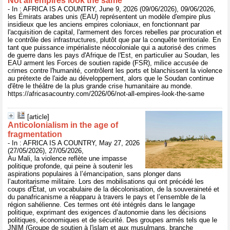
Not all empires look the same
- In : AFRICA IS A COUNTRY, June 9, 2026 (09/06/2026), 09/06/2026,
les Émirats arabes unis (EAU) représentent un modèle d'empire plus
insidieux que les anciens empires coloniaux, en fonctionnant par
l'acquisition de capital, l'armement des forces rebelles par procuration et
le contrôle des infrastructures, plutôt que par la conquête territoriale. En
tant que puissance impérialiste néocoloniale qui a autorisé des crimes
de guerre dans les pays d'Afrique de l'Est, en particulier au Soudan, les
EAU arment les Forces de soutien rapide (FSR), milice accusée de
crimes contre l'humanité, contrôlent les ports et blanchissent la violence
au prétexte de l'aide au développement, alors que le Soudan continue
d'être le théâtre de la plus grande crise humanitaire au monde.
https://africasacountry.com/2026/06/not-all-empires-look-the-same
[article]
Anticolonialism in the age of
fragmentation
- In : AFRICA IS A COUNTRY, May 27, 2026
(27/05/2026), 27/05/2026,
Au Mali, la violence reflète une impasse
politique profonde, qui peine à soutenir les
aspirations populaires à l’émancipation, sans plonger dans
l’autoritarisme militaire. Lors des mobilisations qui ont précédé les
coups d'État, un vocabulaire de la décolonisation, de la souveraineté et
du panafricanisme a réapparu à travers le pays et l’ensemble de la
région sahélienne. Ces termes ont été intégrés dans le langage
politique, exprimant des exigences d’autonomie dans les décisions
politiques, économiques et de sécurité. Des groupes armés tels que le
JNIM (Groupe de soutien à l'islam et aux musulmans, branche