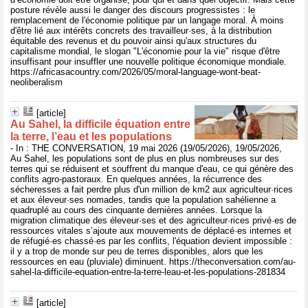
posture révèle aussi le danger des discours progressistes : le
remplacement de l'économie politique par un langage moral. À moins
d'être lié aux intérêts concrets des travailleur·ses, à la distribution
équitable des revenus et du pouvoir ainsi qu'aux structures du
capitalisme mondial, le slogan "L'économie pour la vie" risque d'être
insuffisant pour insuffler une nouvelle politique économique mondiale.
https://africasacountry.com/2026/05/moral-language-wont-beat-
neoliberalism
[article]
Au Sahel, la difficile équation entre
la terre, l’eau et les populations
- In : THE CONVERSATION, 19 mai 2026 (19/05/2026), 19/05/2026,
Au Sahel, les populations sont de plus en plus nombreuses sur des
terres qui se réduisent et souffrent du manque d'eau, ce qui génère des
conflits agro-pastoraux. En quelques années, la récurrence des
sécheresses a fait perdre plus d'un million de km2 aux agriculteur·rices
et aux éleveur·ses nomades, tandis que la population sahélienne a
quadruplé au cours des cinquante dernières années. Lorsque la
migration climatique des éleveur·ses et des agriculteur·rices privé·es de
ressources vitales s’ajoute aux mouvements de déplacé·es internes et
de réfugié·es chassé·es par les conflits, l'équation devient impossible :
il y a trop de monde sur peu de terres disponibles, alors que les
ressources en eau (pluviale) diminuent. https://theconversation.com/au-
sahel-la-difficile-equation-entre-la-terre-leau-et-les-populations-281834
[article]