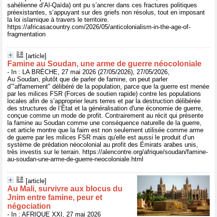
sahélienne d’Al-Qaïda) ont pu s’ancrer dans ces fractures politiques
préexistantes, s’appuyant sur des griefs non résolus, tout en imposant
la loi islamique à travers le territoire.
https://africasacountry.com/2026/05/anticolonialism-in-the-age-of-
fragmentation
[article]
Famine au Soudan, une arme de guerre néocoloniale
- In : LA BRÈCHE, 27 mai 2026 (27/05/2026), 27/05/2026,
Au Soudan, plutôt que de parler de famine, on peut parler
d’"affamement" délibéré de la population, parce que la guerre est menée
par les milices FSR (Forces de soutien rapide) contre les populations
locales afin de s’approprier leurs terres et par la destruction délibérée
des structures de l’État et la généralisation d'une économie de guerre,
conçue comme un mode de profit. Contrairement au récit qui présente
la famine au Soudan comme une conséquence naturelle de la guerre,
cet article montre que la faim est non seulement utilisée comme arme
de guerre par les milices FSR mais qu'elle est aussi le produit d’un
système de prédation néocolonial au profit des Émirats arabes unis,
très investis sur le terrain. https://alencontre.org/afrique/soudan/famine-
au-soudan-une-arme-de-guerre-neocoloniale.html
[article]
Au Mali, survivre aux blocus du
Jnim entre famine, peur et
négociation
- In : AFRIQUE XXI, 27 mai 2026