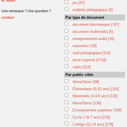
et relais
jeu
[47]
mallette pédagogique
[6]
Une remarque ? Une question ?
contact
Par type de document
document électronique
[747]
document multimédia
[5]
enregistrement audio
[16]
exposition
[29]
outil pédagogique
[114]
texte imprimé
[4716]
vidéo
[215]
Par public cible
4ème/3ème
[98]
Élémentaire (6-10 ans)
[110]
Maternelle (3-4-5 ans)
[120]
6ème/5ème
[136]
Enseignement supérieur
[188]
Cycle 2 (6-7 ans)
[216]
Collège (11-14 ans)
[278]