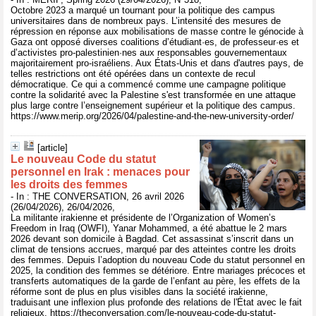
Octobre 2023 a marqué un tournant pour la politique des campus
universitaires dans de nombreux pays. L’intensité des mesures de
répression en réponse aux mobilisations de masse contre le génocide à
Gaza ont opposé diverses coalitions d’étudiant·es, de professeur·es et
d’activistes pro-palestinien·nes aux responsables gouvernementaux
majoritairement pro-israéliens. Aux États-Unis et dans d'autres pays, de
telles restrictions ont été opérées dans un contexte de recul
démocratique. Ce qui a commencé comme une campagne politique
contre la solidarité avec la Palestine s'est transformée en une attaque
plus large contre l’enseignement supérieur et la politique des campus.
https://www.merip.org/2026/04/palestine-and-the-new-university-order/
[article]
Le nouveau Code du statut
personnel en Irak : menaces pour
les droits des femmes
- In : THE CONVERSATION, 26 avril 2026
(26/04/2026), 26/04/2026,
La militante irakienne et présidente de l’Organization of Women’s
Freedom in Iraq (OWFI), Yanar Mohammed, a été abattue le 2 mars
2026 devant son domicile à Bagdad. Cet assassinat s’inscrit dans un
climat de tensions accrues, marqué par des atteintes contre les droits
des femmes. Depuis l’adoption du nouveau Code du statut personnel en
2025, la condition des femmes se détériore. Entre mariages précoces et
transferts automatiques de la garde de l’enfant au père, les effets de la
réforme sont de plus en plus visibles dans la société irakienne,
traduisant une inflexion plus profonde des relations de l'État avec le fait
religieux. https://theconversation.com/le-nouveau-code-du-statut-