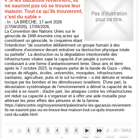
« Si les Gazaouis reviennent, ils
ne sauront pas où se trouve leur
maison. Tout ce qu’ils trouveront,
c’est du sable »
- In : LA BRÈCHE, 17 avril 2026
(17/04/2026), 17/04/2026,
La Convention des Nations Unies sur le
génocide de 1948 énumère cinq actes qui
constituent un génocide, le cinquième étant
l'interdiction "de soumettre délibérément un groupe humain à des
conditions d’existence devant entraîner sa destruction physique totale
ou partielle". La destruction ou la dégradation intentionnelle des
infrastructures vitales sape la capacité d’un peuple à survivre,
conduisant à une forme d’anéantissement lente. Deux ans et demi
après le 7 octobre 2023, la majeure partie de la bande de Gaza – villes,
camps de réfugiés, écoles, universités, mosquées, infrastructures
sanitaires, agriculture, puits et le sol lui-même – a été détruite et rendue
toxique par les bombes et les démolisseurs israéliens. D'une part, la
dévastation systématique de l’environnement a détruit la capacité de la
société à se nourrir ; d'autre part, les attaques contre les infrastructures
ont réduit sa capacité à s’organiser et à offrir une aide mutuelle pour
atténuer les pires effets des pénuries et de la famine.
https://alencontre.org/moyenorient/palestine/si-les-gazaouis-reviennent-
ils-ne-sauront-pas-ou-se-trouve-leur-maison-tout-ce-quils-trouveront-
cest-du-sable.html
1
2
3
4
5
6
(1 - 20 / 5842)