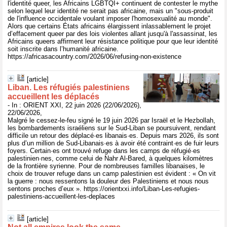
l'identité queer, les Africains LGBTQI+ continuent de contester le mythe
selon lequel leur identité ne serait pas africaine, mais un "sous-produit
de l'influence occidentale voulant imposer l'homosexualité au monde".
Alors que certains États africains élargissent inlassablement le projet
d’effacement queer par des lois violentes allant jusqu'à l'assassinat, les
Africains queers affirment leur résistance politique pour que leur identité
soit inscrite dans l’humanité africaine.
https://africasacountry.com/2026/06/refusing-non-existence
[article]
Liban. Les réfugiés palestiniens
accueillent les déplacés
- In : ORIENT XXI, 22 juin 2026 (22/06/2026),
22/06/2026,
Malgré le cessez-le-feu signé le 19 juin 2026 par Israël et le Hezbollah,
les bombardements israéliens sur le Sud-Liban se poursuivent, rendant
difficile un retour des déplacé·es libanais·es. Depuis mars 2026, ils sont
plus d’un million de Sud-Libanais·es à avoir été contraint·es de fuir leurs
foyers. Certain·es ont trouvé refuge dans les camps de réfugié·es
palestinien·nes, comme celui de Nahr Al-Bared, à quelques kilomètres
de la frontière syrienne. Pour de nombreuses familles libanaises, le
choix de trouver refuge dans un camp palestinien est évident : « On vit
la guerre : nous ressentons la douleur des Palestiniens et nous nous
sentons proches d’eux ». https://orientxxi.info/Liban-Les-refugies-
palestiniens-accueillent-les-deplaces
[article]