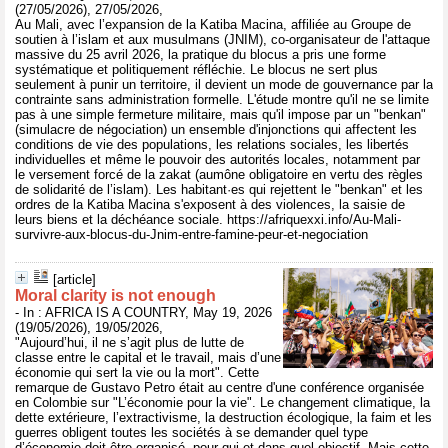
(27/05/2026), 27/05/2026,
Au Mali, avec l’expansion de la Katiba Macina, affiliée au Groupe de
soutien à l’islam et aux musulmans (JNIM), co-organisateur de l'attaque
massive du 25 avril 2026, la pratique du blocus a pris une forme
systématique et politiquement réfléchie. Le blocus ne sert plus
seulement à punir un territoire, il devient un mode de gouvernance par la
contrainte sans administration formelle. L'étude montre qu'il ne se limite
pas à une simple fermeture militaire, mais qu'il impose par un "benkan"
(simulacre de négociation) un ensemble d'injonctions qui affectent les
conditions de vie des populations, les relations sociales, les libertés
individuelles et même le pouvoir des autorités locales, notamment par
le versement forcé de la zakat (aumône obligatoire en vertu des règles
de solidarité de l’islam). Les habitant·es qui rejettent le "benkan" et les
ordres de la Katiba Macina s'exposent à des violences, la saisie de
leurs biens et la déchéance sociale. https://afriquexxi.info/Au-Mali-
survivre-aux-blocus-du-Jnim-entre-famine-peur-et-negociation
[article]
Moral clarity is not enough
- In : AFRICA IS A COUNTRY, May 19, 2026
(19/05/2026), 19/05/2026,
"Aujourd’hui, il ne s’agit plus de lutte de
classe entre le capital et le travail, mais d’une
économie qui sert la vie ou la mort". Cette
remarque de Gustavo Petro était au centre d'une conférence organisée
en Colombie sur "L’économie pour la vie". Le changement climatique, la
dette extérieure, l’extractivisme, la destruction écologique, la faim et les
guerres obligent toutes les sociétés à se demander quel type
d’économie doit être organisé, pour qui et dans quel objectif. Mais cette