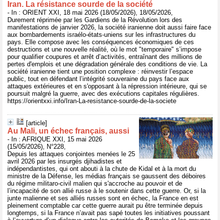
Iran. La résistance sourde de la société
- In : ORIENT XXI, 18 mai 2026 (18/05/2026), 18/05/2026,
Durement réprimée par les Gardiens de la Révolution lors des
manifestations de janvier 2026, la société iranienne doit aussi faire face
aux bombardements israélo-états-uniens sur les infrastructures du
pays. Elle compose avec les conséquences économiques de ces
destructions et une nouvelle réalité, où le mot "temporaire" s’impose
pour qualifier coupures et arrêt d’activités, entraînant des millions de
pertes d'emplois et une dégradation générale des conditions de vie. La
société iranienne tient une position complexe : réinvestir l’espace
public, tout en défendant l’intégrité souveraine du pays face aux
attaques extérieures et en s'opposant à la répression intérieure, qui se
poursuit malgré la guerre, avec des exécutions capitales régulières.
https://orientxxi.info/Iran-La-resistance-sourde-de-la-societe
[article]
Au Mali, un échec français, aussi
- In : AFRIQUE XXI, 15 mai 2026
(15/05/2026), N°228,
Depuis les attaques conjointes menées le 25
avril 2026 par les insurgés djihadistes et
indépendantistes, qui ont abouti à la chute de Kidal et à la mort du
ministre de la Défense, les médias français se gaussent des déboires
du régime militaro-civil malien qui s'accroche au pouvoir et de
l’incapacité de son allié russe à le soutenir dans cette guerre. Or, si la
junte malienne et ses alliés russes sont en échec, la France en est
pleinement comptable car cette guerre aurait pu être terminée depuis
longtemps, si la France n’avait pas sapé toutes les initiatives poussant