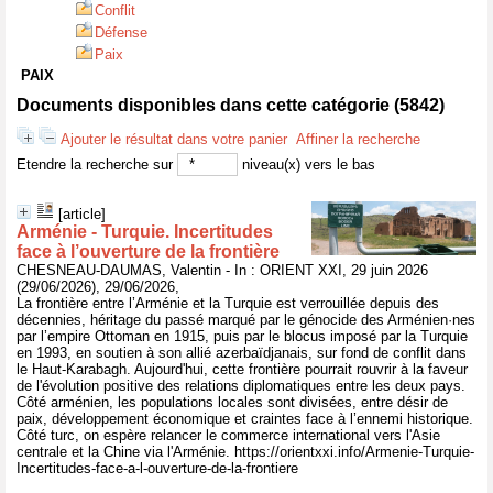
Conflit
Défense
Paix
PAIX
Documents disponibles dans cette catégorie (
5842
)
Ajouter le résultat dans votre panier
Affiner la recherche
Etendre la recherche sur
niveau(x) vers le bas
[article]
Arménie - Turquie. Incertitudes
face à l’ouverture de la frontière
CHESNEAU-DAUMAS, Valentin - In : ORIENT XXI, 29 juin 2026
(29/06/2026), 29/06/2026,
La frontière entre l’Arménie et la Turquie est verrouillée depuis des
décennies, héritage du passé marqué par le génocide des Arménien·nes
par l’empire Ottoman en 1915, puis par le blocus imposé par la Turquie
en 1993, en soutien à son allié azerbaïdjanais, sur fond de conflit dans
le Haut-Karabagh. Aujourd'hui, cette frontière pourrait rouvrir à la faveur
de l'évolution positive des relations diplomatiques entre les deux pays.
Côté arménien, les populations locales sont divisées, entre désir de
paix, développement économique et craintes face à l’ennemi historique.
Côté turc, on espère relancer le commerce international vers l'Asie
centrale et la Chine via l'Arménie. https://orientxxi.info/Armenie-Turquie-
Incertitudes-face-a-l-ouverture-de-la-frontiere