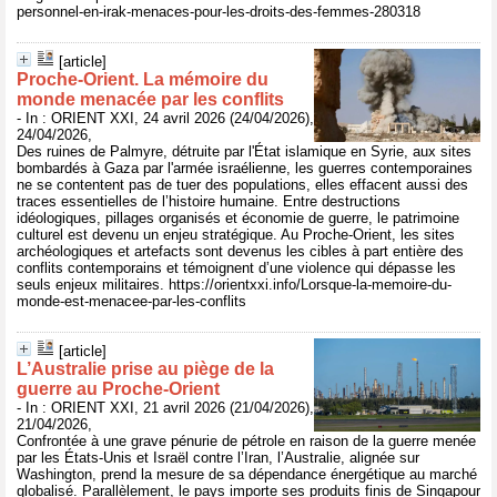
personnel-en-irak-menaces-pour-les-droits-des-femmes-280318
[article]
Proche-Orient. La mémoire du
monde menacée par les conflits
- In : ORIENT XXI, 24 avril 2026 (24/04/2026),
24/04/2026,
Des ruines de Palmyre, détruite par l'État islamique en Syrie, aux sites
bombardés à Gaza par l'armée israélienne, les guerres contemporaines
ne se contentent pas de tuer des populations, elles effacent aussi des
traces essentielles de l’histoire humaine. Entre destructions
idéologiques, pillages organisés et économie de guerre, le patrimoine
culturel est devenu un enjeu stratégique. Au Proche-Orient, les sites
archéologiques et artefacts sont devenus les cibles à part entière des
conflits contemporains et témoignent d’une violence qui dépasse les
seuls enjeux militaires. https://orientxxi.info/Lorsque-la-memoire-du-
monde-est-menacee-par-les-conflits
[article]
L’Australie prise au piège de la
guerre au Proche-Orient
- In : ORIENT XXI, 21 avril 2026 (21/04/2026),
21/04/2026,
Confrontée à une grave pénurie de pétrole en raison de la guerre menée
par les États-Unis et Israël contre l’Iran, l’Australie, alignée sur
Washington, prend la mesure de sa dépendance énergétique au marché
globalisé. Parallèlement, le pays importe ses produits finis de Singapour