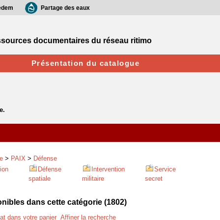
edem
Partage des eaux
sources documentaires du réseau ritimo
Présentation du catalogue
e
>
PAIX
>
Défense
ion
Défense
Intervention
Service
spatiale
militaire
secret
ibles dans cette catégorie (
1802
)
tat dans votre panier
Affiner la recherche