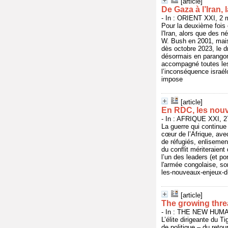
[article]
De Gaza à l’Iran, 
- In : ORIENT XXI, 2 
Pour la deuxième fois 
l'Iran, alors que des n
W. Bush en 2001, mais
dès octobre 2023, le dr
désormais en parangons 
accompagné toutes les
l’inconséquence israélo-
impose
[article]
En RDC, les nouv
- In : AFRIQUE XXI, 27
La guerre qui continue
cœur de l’Afrique, ave
de réfugiés, enlisemen
du conflit mériteraien
l’un des leaders (et 
l'armée congolaise, so
les-nouveaux-enjeux-d
[article]
The growing threat
- In : THE NEW HUMAN
L’élite dirigeante du 
de politique – du reto