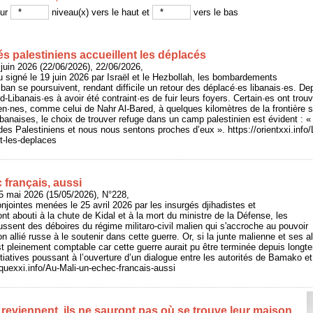
sur
niveau(x) vers le haut et
vers le bas
és palestiniens accueillent les déplacés
juin 2026 (22/06/2026), 22/06/2026,
u signé le 19 juin 2026 par Israël et le Hezbollah, les bombardements
iban se poursuivent, rendant difficile un retour des déplacé·es libanais·es. De
d-Libanais·es à avoir été contraint·es de fuir leurs foyers. Certain·es ont tr
ien·nes, comme celui de Nahr Al-Bared, à quelques kilomètres de la frontière 
banaises, le choix de trouver refuge dans un camp palestinien est évident : « 
des Palestiniens et nous nous sentons proches d’eux ». https://orientxxi.info/
nt-les-deplaces
 français, aussi
5 mai 2026 (15/05/2026), N°228,
njointes menées le 25 avril 2026 par les insurgés djihadistes et
nt abouti à la chute de Kidal et à la mort du ministre de la Défense, les
ssent des déboires du régime militaro-civil malien qui s'accroche au pouvoir
on allié russe à le soutenir dans cette guerre. Or, si la junte malienne et ses a
t pleinement comptable car cette guerre aurait pu être terminée depuis longte
itiatives poussant à l’ouverture d’un dialogue entre les autorités de Bamako e
riquexxi.info/Au-Mali-un-echec-francais-aussi
 reviennent, ils ne sauront pas où se trouve leur maison.