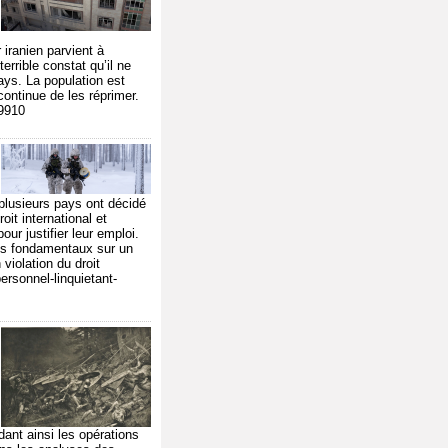
iranien parvient à
errible constat qu’il ne
ays. La population est
ontinue de les réprimer.
79910
 plusieurs pays ont décidé
it international et
ur justifier leur emploi.
ques fondamentaux sur un
violation du droit
ersonnel-linquietant-
dant ainsi les opérations