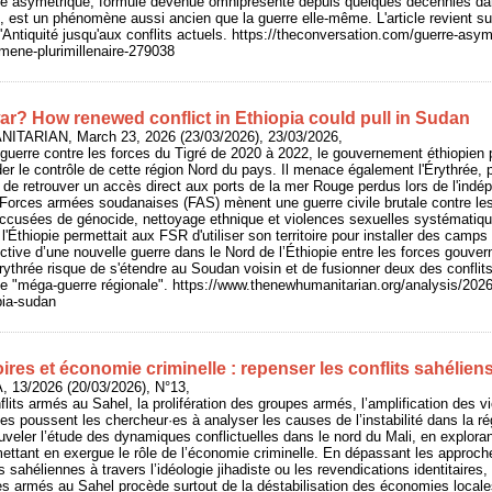
rre asymétrique, formule devenue omniprésente depuis quelques décennies da
, est un phénomène aussi ancien que la guerre elle-même. L'article revient sur
'Antiquité jusqu'aux conflits actuels. https://theconversation.com/guerre-asy
mene-plurimillenaire-279038
r? How renewed conflict in Ethiopia could pull in Sudan
ITARIAN, March 23, 2026 (23/03/2026), 23/03/2026,
uerre contre les forces du Tigré de 2020 à 2022, le gouvernement éthiopien p
ider le contrôle de cette région Nord du pays. Il menace également l'Érythrée, 
in de retrouver un accès direct aux ports de la mer Rouge perdus lors de l'indé
s Forces armées soudanaises (FAS) mènent une guerre civile brutale contre le
 accusées de génocide, nettoyage ethnique et violences sexuelles systématiqu
l'Éthiopie permettait aux FSR d'utiliser son territoire pour installer des camp
ctive d’une nouvelle guerre dans le Nord de l’Éthiopie entre les forces gouver
Érythrée risque de s'étendre au Soudan voisin et de fusionner deux des conflits
une "méga-guerre régionale". https://www.thenewhumanitarian.org/analysis/202
pia-sudan
toires et économie criminelle : repenser les conflits sahélien
 13/2026 (20/03/2026), N°13,
its armés au Sahel, la prolifération des groupes armés, l’amplification des vio
ues poussent les chercheur·es à analyser les causes de l’instabilité dans la ré
veler l’étude des dynamiques conflictuelles dans le nord du Mali, en explora
ttant en exergue le rôle de l’économie criminelle. En dépassant les approches
 sahéliennes à travers l’idéologie jihadiste ou les revendications identitaires
s armés au Sahel procède surtout de la déstabilisation des économies locales