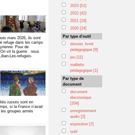
2023
[51]
2022
[42]
2021
[19]
2020
[24]
Par type d'outil
puis mars 2026, ils sont
ouvé refuge dans les camps
dossier, livret
syrienne. Pour de
pédagogique
[8]
On vit la guerre : nous
Liban-Les-refugies-
jeu
[11]
mallette
pédagogique
[1]
Par type de
document
document
électronique
lliés russes sont en
[204]
mps, si la France n’avait
enregistrement
t les groupes armés
audio
[2]
exposition
[7]
outil