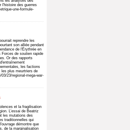
ns les analyses des
 l'histoire des guerres
metrique-une-formule-
ourrait reprendre les
pourtant son alliée pendant
pendance de l'Érythrée en
s Forces de soutien rapide
es. Or des rapports
s d'entraînement
nementales, les factions
 les plus meurtriers de
6/03/23/regional-mega-war-
s
lences et la fragilisation
gion. L’essai de Beatriz
nt les mutations des
 traditionnelles qui
, l'ouvrage démontre que
, de la marginalisation