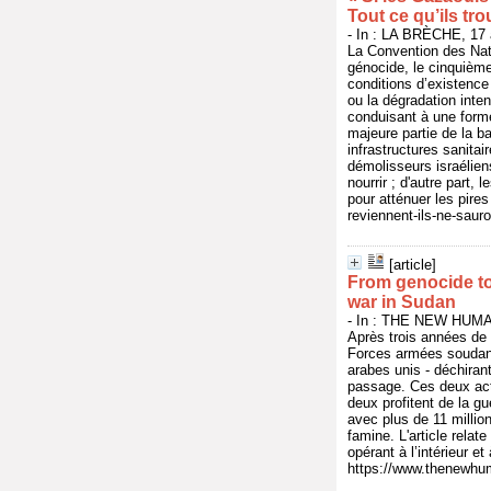
Tout ce qu’ils tro
- In : LA BRÈCHE, 17 a
La Convention des Nat
génocide, le cinquième
conditions d’existence 
ou la dégradation inten
conduisant à une form
majeure partie de la b
infrastructures sanitai
démolisseurs israélien
nourrir ; d'autre part, 
pour atténuer les pires
reviennent-ils-ne-saur
[article]
From genocide to 
war in Sudan
- In : THE NEW HUMAN
Après trois années de g
Forces armées soudana
arabes unis - déchiran
passage. Ces deux act
deux profitent de la g
avec plus de 11 millio
famine. L'article rela
opérant à l’intérieur et
https://www.thenewhum