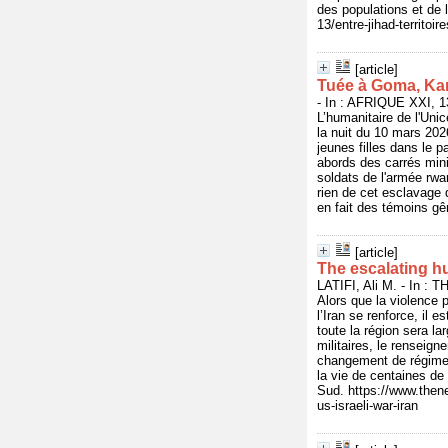
des populations et de l
13/entre-jihad-territoi
[article]
Tuée à Goma, Kar
- In : AFRIQUE XXI, 1
L’humanitaire de l'Un
la nuit du 10 mars 202
jeunes filles dans le 
abords des carrés mini
soldats de l'armée rwa
rien de cet esclavage 
en fait des témoins gê
[article]
The escalating hu
LATIFI, Ali M. - In 
Alors que la violence p
l’Iran se renforce, il 
toute la région sera la
militaires, le renseig
changement de régime)
la vie de centaines de
Sud. https://www.then
us-israeli-war-iran