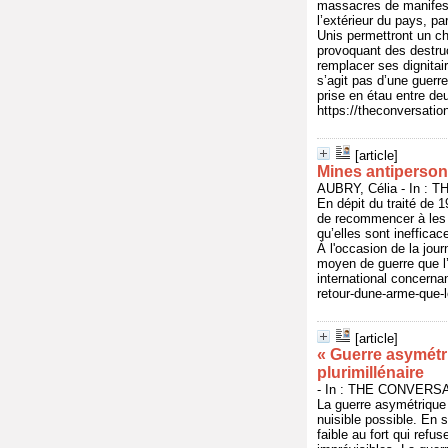
massacres de manifesta
l’extérieur du pays, pa
Unis permettront un c
provoquant des destruc
remplacer ses dignitair
s’agit pas d’une guerr
prise en étau entre de
https://theconversatio
[article]
Mines antipersonn
AUBRY, Célia - In : 
En dépit du traité de 
de recommencer à les u
qu’elles sont ineffica
À l'occasion de la jour
moyen de guerre que l’o
international concerna
retour-dune-arme-que-l
[article]
« Guerre asymétr
plurimillénaire
- In : THE CONVERSAT
La guerre asymétrique c
nuisible possible. En s
faible au fort qui ref