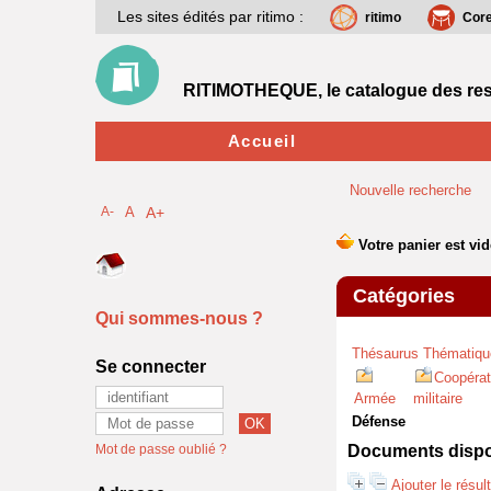
Les sites édités par ritimo :
ritimo
Cor
RITIMOTHEQUE, le catalogue des res
Accueil
Nouvelle recherche
A-
A
A+
Catégories
Qui sommes-nous ?
Thésaurus Thématiqu
Se connecter
Coopérat
Armée
militaire
Défense
Mot de passe oublié ?
Documents dispon
Ajouter le résul