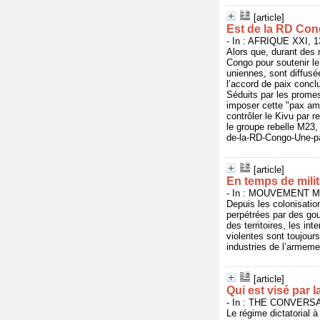
[article]
Est de la RD Con
- In : AFRIQUE XXI, 13
Alors que, durant des 
Congo pour soutenir l
uniennes, sont diffus
l’accord de paix conc
Séduits par les prome
imposer cette "pax ame
contrôler le Kivu par r
le groupe rebelle M23, 
de-la-RD-Congo-Une-p
[article]
En temps de milit
- In : MOUVEMENT MO
Depuis les colonisatio
perpétrées par des gou
des territoires, les in
violentes sont toujours
industries de l’armemen
[article]
Qui est visé par l
- In : THE CONVERSATI
Le régime dictatorial à