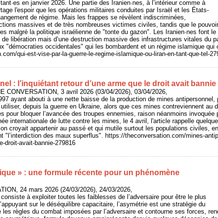
nt·es en janvier 2026. Une partie des Iranien·nes, à l’intérieur comme à
rtage l'espoir que les opérations militaires conduites par Israël et les États-
hangement de régime. Mais les frappes se révèlent indiscriminées,
tions massives et de très nombreuses victimes civiles, tandis que le pouvoir 
es malgré la politique israélienne de "tonte du gazon". Les Iranien·nes font le t
e de libération mais d’une destruction massive des infrastructures vitales du p
ux "démocraties occidentales" qui les bombardent et un régime islamique qui c
n.com/qui-est-vise-par-la-guerre-le-regime-islamique-ou-liran-en-tant-que-tel-2
el : l’inquiétant retour d’une arme que le droit avait bannie
THE CONVERSATION, 3 avril 2026 (03/04/2026), 03/04/2026,
1997 ayant abouti à une nette baisse de la production de mines antipersonnel,
tiliser, depuis la guerre en Ukraine, alors que ces mines contreviennent au dro
ces pour bloquer l’avancée des troupes ennemies, raison néanmoins invoquée po
née internationale de lutte contre les mines, le 4 avril, l'article rappelle quel
n croyait appartenir au passé et qui mutile surtout les populations civiles, en 
nt "l’interdiction des maux superflus". https://theconversation.com/mines-antip
e-droit-avait-bannie-279816
ique » : une formule récente pour un phénomène
ION, 24 mars 2026 (24/03/2026), 24/03/2026,
onsiste à exploiter toutes les faiblesses de l’adversaire pour être le plus
’appuyant sur le déséquilibre capacitaire, l’asymétrie est une stratégie du
use les règles du combat imposées par l’adversaire et contourne ses forces, ren