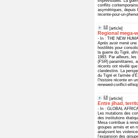
imprévisibles. La gue
conflits contemporains
asymétriques, depuis l
recente-pour-un-pheno
[article]
Regional mega-wa
- In : THE NEW HUMAN
Après avoir mené une g
hostilités pour consol
la guerre du Tigré, af
1993. Par ailleurs, le
(FSR) paramilitaires,
récents ont révélé que 
clandestins. La perspe
du Tigré et l'armée d’
l’histoire récente en 
renewed-conflict-ethio
[article]
Entre jihad, terri
- In : GLOBAL AFRICA,
Les mutations des confl
des institutions étatiq
Mesa contribue à renou
groupes armés et en me
analysent les violences
l’expansion des groupe