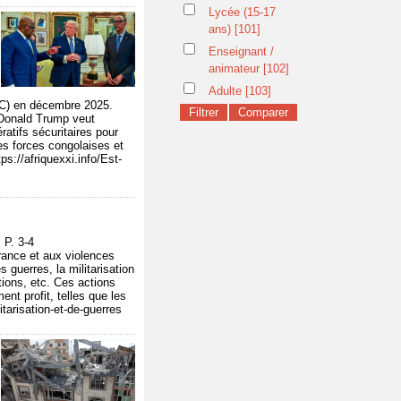
Lycée (15-17
ans)
[101]
Enseignant /
animateur
[102]
Adulte
[103]
DC) en décembre 2025.
 Donald Trump veut
atifs sécuritaires pour
les forces congolaises et
s://afriquexxi.info/Est-
P. 3-4
trance et aux violences
 guerres, la militarisation
ctions, etc. Ces actions
nt profit, telles que les
itarisation-et-de-guerres