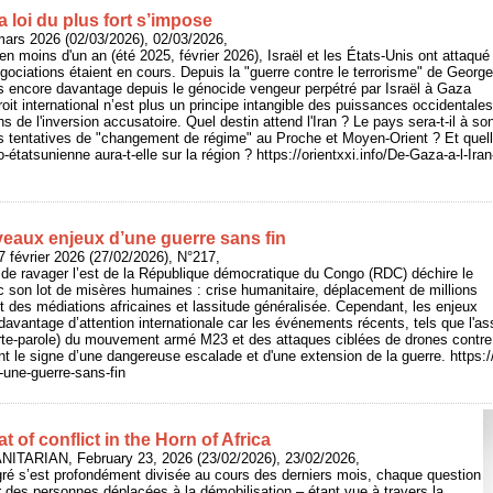
la loi du plus fort s’impose
mars 2026 (02/03/2026), 02/03/2026,
en moins d'un an (été 2025, février 2026), Israël et les États-Unis ont attaqué
égociations étaient en cours. Depuis la "guerre contre le terrorisme" de George
 encore davantage depuis le génocide vengeur perpétré par Israël à Gaza
oit international n’est plus un principe intangible des puissances occidentales,
de l'inversion accusatoire. Quel destin attend l'Iran ? Le pays sera-t-il à son
 tentatives de "changement de régime" au Proche et Moyen-Orient ? Et quel
étatsunienne aura-t-elle sur la région ? https://orientxxi.info/De-Gaza-a-l-Iran-l
eaux enjeux d’une guerre sans fin
 février 2026 (27/02/2026), N°217,
 de ravager l’est de la République démocratique du Congo (RDC) déchire le
c son lot de misères humaines : crise humanitaire, déplacement de millions
t des médiations africaines et lassitude généralisée. Cependant, les enjeux
t davantage d’attention internationale car les événements récents, tels que l'
porte-parole) du mouvement armé M23 et des attaques ciblées de drones contr
nt le signe d’une dangereuse escalade et d'une extension de la guerre. https:/
-une-guerre-sans-fin
 of conflict in the Horn of Africa
ITARIAN, February 23, 2026 (23/02/2026), 23/02/2026,
Tigré s’est profondément divisée au cours des derniers mois, chaque question
ur des personnes déplacées à la démobilisation – étant vue à travers la