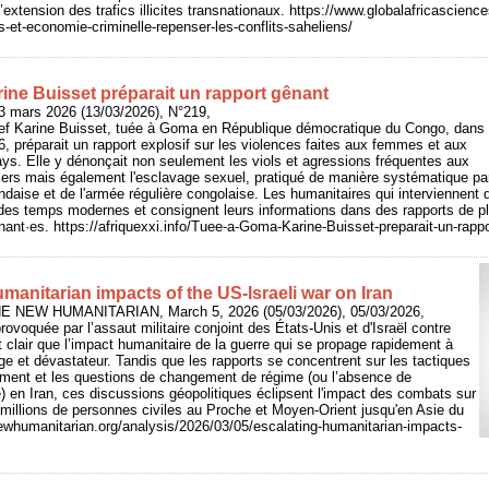
’extension des trafics illicites transnationaux. https://www.globalafricascienc
res-et-economie-criminelle-repenser-les-conflits-saheliens/
ine Buisset préparait un rapport gênant
3 mars 2026 (13/03/2026), N°219,
icef Karine Buisset, tuée à Goma en République démocratique du Congo, dans
6, préparait un rapport explosif sur les violences faites aux femmes et aux
pays. Elle y dénonçait non seulement les viols et agressions fréquentes aux
ers mais également l'esclavage sexuel, pratiqué de manière systématique par
ndaise et de l'armée régulière congolaise. Les humanitaires qui interviennent d
des temps modernes et consignent leurs informations dans des rapports de pl
nant·es. https://afriquexxi.info/Tuee-a-Goma-Karine-Buisset-preparait-un-rappo
manitarian impacts of the US-Israeli war on Iran
: THE NEW HUMANITARIAN, March 5, 2026 (05/03/2026), 05/03/2026,
rovoquée par l’assaut militaire conjoint des États-Unis et d'Israël contre
est clair que l’impact humanitaire de la guerre qui se propage rapidement à
rge et dévastateur. Tandis que les rapports se concentrent sur les tactiques
nement et les questions de changement de régime (ou l’absence de
 en Iran, ces discussions géopolitiques éclipsent l'impact des combats sur
 millions de personnes civiles au Proche et Moyen-Orient jusqu'en Asie du
ewhumanitarian.org/analysis/2026/03/05/escalating-humanitarian-impacts-