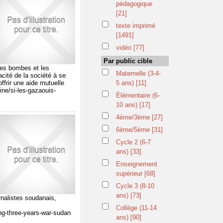
pédagogique
[21]
texte imprimé
[1491]
vidéo
[77]
Par public cible
 les bombes et les
Maternelle (3-4-
acité de la société à se
offrir une aide mutuelle
5 ans)
[11]
ine/si-les-gazaouis-
Élémentaire (6-
10 ans)
[17]
4ème/3ème
[27]
6ème/5ème
[31]
Cycle 2 (6-7
ans)
[33]
Enseignement
supérieur
[68]
Cycle 3 (8-10
ans)
[73]
rnalistes soudanais,
Collège (11-14
ng-three-years-war-sudan
ans)
[90]