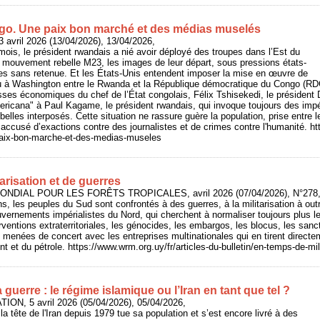
go. Une paix bon marché et des médias muselés
 avril 2026 (13/04/2026), 13/04/2026,
mois, le président rwandais a nié avoir déployé des troupes dans l’Est du
e mouvement rebelle M23, les images de leur départ, sous pressions états-
ées sans retenue. Et les États-Unis entendent imposer la mise en œuvre de
lu à Washington entre le Rwanda et la République démocratique du Congo (R
sses économiques du chef de l’État congolais, Félix Tshisekedi, le président
ricana" à Paul Kagame, le président rwandais, qui invoque toujours des impér
ebelles interposés. Cette situation ne rassure guère la population, prise entre 
accusé d’exactions contre des journalistes et de crimes contre l'humanité. http
aix-bon-marche-et-des-medias-museles
arisation et de guerres
NDIAL POUR LES FORÊTS TROPICALES, avril 2026 (07/04/2026), N°278, 
ns, les peuples du Sud sont confrontés à des guerres, à la militarisation à ou
vernements impérialistes du Nord, qui cherchent à normaliser toujours plus les
terventions extraterritoriales, les génocides, les embargos, les blocus, les san
 menées de concert avec les entreprises multinationales qui en tirent directeme
t et du pétrole. https://www.wrm.org.uy/fr/articles-du-bulletin/en-temps-de-mil
a guerre : le régime islamique ou l’Iran en tant que tel ?
ON, 5 avril 2026 (05/04/2026), 05/04/2026,
 la tête de l'Iran depuis 1979 tue sa population et s’est encore livré à des