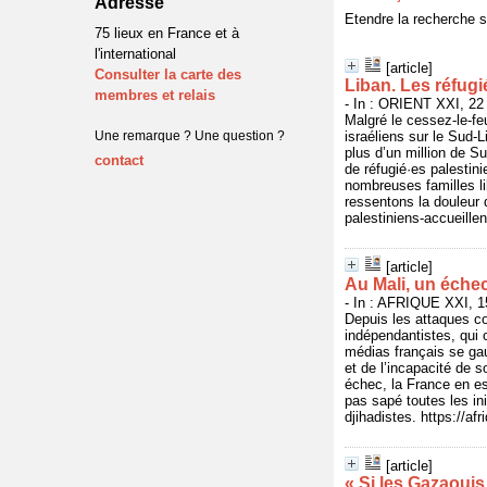
Adresse
Etendre la recherche 
75 lieux en France et à
l'international
[article]
Consulter la carte des
Liban. Les réfugi
membres et relais
- In : ORIENT XXI, 22 
Malgré le cessez-le-fe
Une remarque ? Une question ?
israéliens sur le Sud-L
plus d’un million de Su
contact
de réfugié·es palestin
nombreuses familles li
ressentons la douleur 
palestiniens-accueille
[article]
Au Mali, un échec
- In : AFRIQUE XXI, 1
Depuis les attaques co
indépendantistes, qui o
médias français se gau
et de l’incapacité de s
échec, la France en es
pas sapé toutes les in
djihadistes. https://af
[article]
« Si les Gazaouis