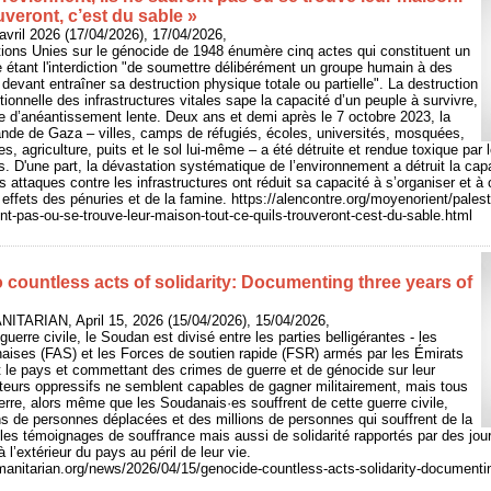
uveront, c’est du sable »
vril 2026 (17/04/2026), 17/04/2026,
ions Unies sur le génocide de 1948 énumère cinq actes qui constituent un
 étant l'interdiction "de soumettre délibérément un groupe humain à des
devant entraîner sa destruction physique totale ou partielle". La destruction
tionnelle des infrastructures vitales sape la capacité d’un peuple à survivre,
e d’anéantissement lente. Deux ans et demi après le 7 octobre 2023, la
ande de Gaza – villes, camps de réfugiés, écoles, universités, mosquées,
res, agriculture, puits et le sol lui-même – a été détruite et rendue toxique par
s. D'une part, la dévastation systématique de l’environnement a détruit la cap
les attaques contre les infrastructures ont réduit sa capacité à s’organiser et à 
 effets des pénuries et de la famine. https://alencontre.org/moyenorient/palest
ont-pas-ou-se-trouve-leur-maison-tout-ce-quils-trouveront-cest-du-sable.html
countless acts of solidarity: Documenting three years of
ITARIAN, April 15, 2026 (15/04/2026), 15/04/2026,
uerre civile, le Soudan est divisé entre les parties belligérantes - les
ises (FAS) et les Forces de soutien rapide (FSR) armés par les Émirats
t le pays et commettant des crimes de guerre et de génocide sur leur
eurs oppressifs ne semblent capables de gagner militairement, mais tous
uerre, alors même que les Soudanais·es souffrent de cette guerre civile,
ns de personnes déplacées et des millions de personnes qui souffrent de la
te les témoignages de souffrance mais aussi de solidarité rapportés par des jou
 à l’extérieur du pays au péril de leur vie.
anitarian.org/news/2026/04/15/genocide-countless-acts-solidarity-documenti