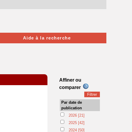
Aide à la recherche
Affiner ou
comparer
Par date de
publication
2026
[21]
2025
[42]
2024
[50]