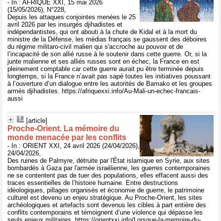
- In : AFRIQUE XXI, 15 mai 2026
(15/05/2026), N°228,
Depuis les attaques conjointes menées le 25
avril 2026 par les insurgés djihadistes et
indépendantistes, qui ont abouti à la chute de Kidal et à la mort du
ministre de la Défense, les médias français se gaussent des déboires
du régime militaro-civil malien qui s'accroche au pouvoir et de
l’incapacité de son allié russe à le soutenir dans cette guerre. Or, si la
junte malienne et ses alliés russes sont en échec, la France en est
pleinement comptable car cette guerre aurait pu être terminée depuis
longtemps, si la France n’avait pas sapé toutes les initiatives poussant
à l’ouverture d’un dialogue entre les autorités de Bamako et les groupes
armés djihadistes. https://afriquexxi.info/Au-Mali-un-echec-francais-
aussi
[article]
Proche-Orient. La mémoire du
monde menacée par les conflits
- In : ORIENT XXI, 24 avril 2026 (24/04/2026),
24/04/2026,
Des ruines de Palmyre, détruite par l'État islamique en Syrie, aux sites
bombardés à Gaza par l'armée israélienne, les guerres contemporaines
ne se contentent pas de tuer des populations, elles effacent aussi des
traces essentielles de l’histoire humaine. Entre destructions
idéologiques, pillages organisés et économie de guerre, le patrimoine
culturel est devenu un enjeu stratégique. Au Proche-Orient, les sites
archéologiques et artefacts sont devenus les cibles à part entière des
conflits contemporains et témoignent d’une violence qui dépasse les
seuls enjeux militaires. https://orientxxi.info/Lorsque-la-memoire-du-