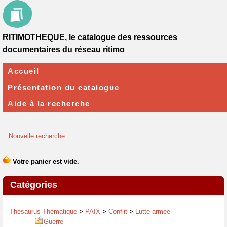
RITIMOTHEQUE, le catalogue des ressources
documentaires du réseau ritimo
Accueil
Présentation du catalogue
Aide à la recherche
Nouvelle recherche
Catégories
Thésaurus Thématique
>
PAIX
>
Conflit
>
Lutte armée
Guerre