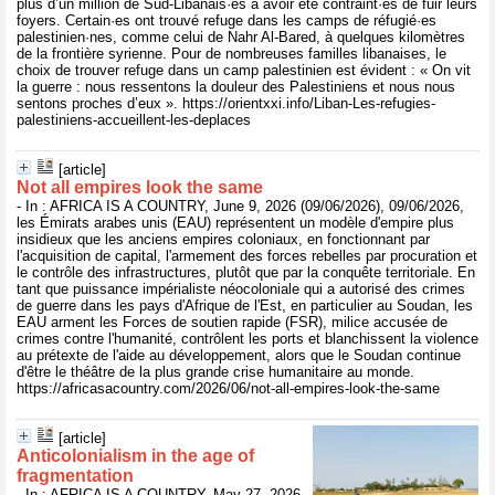
plus d’un million de Sud-Libanais·es à avoir été contraint·es de fuir leurs
foyers. Certain·es ont trouvé refuge dans les camps de réfugié·es
palestinien·nes, comme celui de Nahr Al-Bared, à quelques kilomètres
de la frontière syrienne. Pour de nombreuses familles libanaises, le
choix de trouver refuge dans un camp palestinien est évident : « On vit
la guerre : nous ressentons la douleur des Palestiniens et nous nous
sentons proches d’eux ». https://orientxxi.info/Liban-Les-refugies-
palestiniens-accueillent-les-deplaces
[article]
Not all empires look the same
- In : AFRICA IS A COUNTRY, June 9, 2026 (09/06/2026), 09/06/2026,
les Émirats arabes unis (EAU) représentent un modèle d'empire plus
insidieux que les anciens empires coloniaux, en fonctionnant par
l'acquisition de capital, l'armement des forces rebelles par procuration et
le contrôle des infrastructures, plutôt que par la conquête territoriale. En
tant que puissance impérialiste néocoloniale qui a autorisé des crimes
de guerre dans les pays d'Afrique de l'Est, en particulier au Soudan, les
EAU arment les Forces de soutien rapide (FSR), milice accusée de
crimes contre l'humanité, contrôlent les ports et blanchissent la violence
au prétexte de l'aide au développement, alors que le Soudan continue
d'être le théâtre de la plus grande crise humanitaire au monde.
https://africasacountry.com/2026/06/not-all-empires-look-the-same
[article]
Anticolonialism in the age of
fragmentation
- In : AFRICA IS A COUNTRY, May 27, 2026