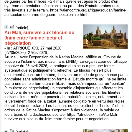
de guerre par les milices FSR mais qu'elle est aussi le produit d’un
système de prédation néocolonial au profit des Émirats arabes unis,
très investis sur le terrain. https://alencontre.org/afrique/soudan/famine-
au-soudan-une-arme-de-guerre-neocoloniale.html
[article]
Au Mali, survivre aux blocus du
Jnim entre famine, peur et
négociation
- In : AFRIQUE XXI, 27 mai 2026
(27/05/2026), 27/05/2026,
Au Mali, avec l’expansion de la Katiba Macina, affiliée au Groupe de
soutien à l’islam et aux musulmans (JNIM), co-organisateur de l'attaque
massive du 25 avril 2026, la pratique du blocus a pris une forme
systématique et politiquement réfléchie. Le blocus ne sert plus
seulement à punir un territoire, il devient un mode de gouvernance par la
contrainte sans administration formelle. L'étude montre qu'il ne se limite
pas à une simple fermeture militaire, mais qu'il impose par un "benkan"
(simulacre de négociation) un ensemble d'injonctions qui affectent les
conditions de vie des populations, les relations sociales, les libertés
individuelles et même le pouvoir des autorités locales, notamment par
le versement forcé de la zakat (aumône obligatoire en vertu des règles
de solidarité de l’islam). Les habitant·es qui rejettent le "benkan" et les
ordres de la Katiba Macina s'exposent à des violences, la saisie de
leurs biens et la déchéance sociale. https://afriquexxi.info/Au-Mali-
survivre-aux-blocus-du-Jnim-entre-famine-peur-et-negociation