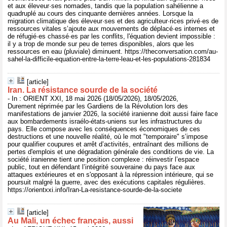
et aux éleveur·ses nomades, tandis que la population sahélienne a
quadruplé au cours des cinquante dernières années. Lorsque la
migration climatique des éleveur·ses et des agriculteur·rices privé·es de
ressources vitales s’ajoute aux mouvements de déplacé·es internes et
de réfugié·es chassé·es par les conflits, l'équation devient impossible :
il y a trop de monde sur peu de terres disponibles, alors que les
ressources en eau (pluviale) diminuent. https://theconversation.com/au-
sahel-la-difficile-equation-entre-la-terre-leau-et-les-populations-281834
[article]
Iran. La résistance sourde de la société
- In : ORIENT XXI, 18 mai 2026 (18/05/2026), 18/05/2026,
Durement réprimée par les Gardiens de la Révolution lors des
manifestations de janvier 2026, la société iranienne doit aussi faire face
aux bombardements israélo-états-uniens sur les infrastructures du
pays. Elle compose avec les conséquences économiques de ces
destructions et une nouvelle réalité, où le mot "temporaire" s’impose
pour qualifier coupures et arrêt d’activités, entraînant des millions de
pertes d'emplois et une dégradation générale des conditions de vie. La
société iranienne tient une position complexe : réinvestir l’espace
public, tout en défendant l’intégrité souveraine du pays face aux
attaques extérieures et en s'opposant à la répression intérieure, qui se
poursuit malgré la guerre, avec des exécutions capitales régulières.
https://orientxxi.info/Iran-La-resistance-sourde-de-la-societe
[article]
Au Mali, un échec français, aussi