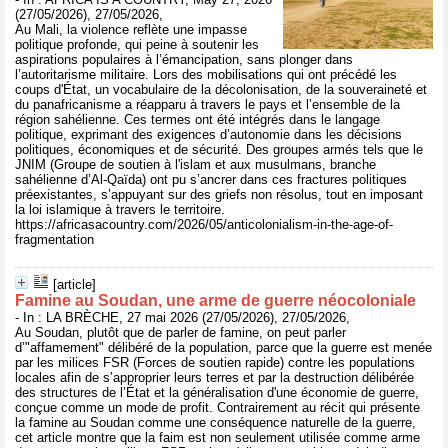
(27/05/2026), 27/05/2026,
Au Mali, la violence reflète une impasse
politique profonde, qui peine à soutenir les
aspirations populaires à l’émancipation, sans plonger dans
l’autoritarisme militaire. Lors des mobilisations qui ont précédé les
coups d'État, un vocabulaire de la décolonisation, de la souveraineté et
du panafricanisme a réapparu à travers le pays et l’ensemble de la
région sahélienne. Ces termes ont été intégrés dans le langage
politique, exprimant des exigences d’autonomie dans les décisions
politiques, économiques et de sécurité. Des groupes armés tels que le
JNIM (Groupe de soutien à l'islam et aux musulmans, branche
sahélienne d’Al-Qaïda) ont pu s’ancrer dans ces fractures politiques
préexistantes, s’appuyant sur des griefs non résolus, tout en imposant
la loi islamique à travers le territoire.
https://africasacountry.com/2026/05/anticolonialism-in-the-age-of-
fragmentation
[article]
Famine au Soudan, une arme de guerre néocoloniale
- In : LA BRÈCHE, 27 mai 2026 (27/05/2026), 27/05/2026,
Au Soudan, plutôt que de parler de famine, on peut parler
d’"affamement" délibéré de la population, parce que la guerre est menée
par les milices FSR (Forces de soutien rapide) contre les populations
locales afin de s’approprier leurs terres et par la destruction délibérée
des structures de l’État et la généralisation d'une économie de guerre,
conçue comme un mode de profit. Contrairement au récit qui présente
la famine au Soudan comme une conséquence naturelle de la guerre,
cet article montre que la faim est non seulement utilisée comme arme