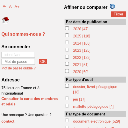
A-
A
A+
Affiner ou comparer
Par date de publication
2026
[47]
Qui sommes-nous ?
2025
[118]
2024
[163]
Se connecter
2023
[125]
2022
[123]
2021
[51]
Mot de passe oublié ?
2020
[69]
Adresse
Par type d'outil
dossier, livret pédagogique
75 lieux en France et à
[18]
l'international
Consulter la carte des membres
jeu
[17]
et relais
mallette pédagogique
[4]
Par type de document
Une remarque ? Une question ?
contact
document électronique
[529]