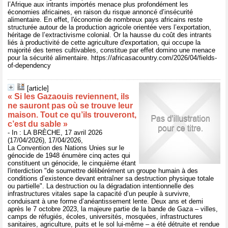
l’Afrique aux intrants importés menace plus profondément les
économies africaines, en raison du risque annoncé d’insécurité
alimentaire. En effet, l'économie de nombreux pays africains reste
structurée autour de la production agricole orientée vers l’exportation,
héritage de l’extractivisme colonial. Or la hausse du coût des intrants
liés à productivité de cette agriculture d'exportation, qui occupe la
majorité des terres cultivables, constitue par effet domino une menace
pour la sécurité alimentaire. https://africasacountry.com/2026/04/fields-
of-dependency
[article]
« Si les Gazaouis reviennent, ils
ne sauront pas où se trouve leur
maison. Tout ce qu’ils trouveront,
c’est du sable »
- In : LA BRÈCHE, 17 avril 2026
(17/04/2026), 17/04/2026,
La Convention des Nations Unies sur le
génocide de 1948 énumère cinq actes qui
constituent un génocide, le cinquième étant
l'interdiction "de soumettre délibérément un groupe humain à des
conditions d’existence devant entraîner sa destruction physique totale
ou partielle". La destruction ou la dégradation intentionnelle des
infrastructures vitales sape la capacité d’un peuple à survivre,
conduisant à une forme d’anéantissement lente. Deux ans et demi
après le 7 octobre 2023, la majeure partie de la bande de Gaza – villes,
camps de réfugiés, écoles, universités, mosquées, infrastructures
sanitaires, agriculture, puits et le sol lui-même – a été détruite et rendue