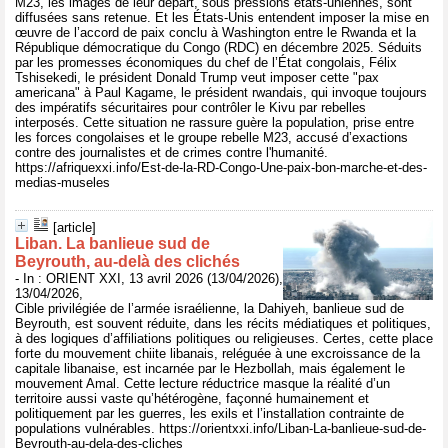
M23, les images de leur départ, sous pressions états-uniennes, sont
diffusées sans retenue. Et les États-Unis entendent imposer la mise en
œuvre de l’accord de paix conclu à Washington entre le Rwanda et la
République démocratique du Congo (RDC) en décembre 2025. Séduits
par les promesses économiques du chef de l’État congolais, Félix
Tshisekedi, le président Donald Trump veut imposer cette "pax
americana" à Paul Kagame, le président rwandais, qui invoque toujours
des impératifs sécuritaires pour contrôler le Kivu par rebelles
interposés. Cette situation ne rassure guère la population, prise entre
les forces congolaises et le groupe rebelle M23, accusé d’exactions
contre des journalistes et de crimes contre l'humanité.
https://afriquexxi.info/Est-de-la-RD-Congo-Une-paix-bon-marche-et-des-
medias-museles
[article]
Liban. La banlieue sud de
Beyrouth, au-delà des clichés
- In : ORIENT XXI, 13 avril 2026 (13/04/2026),
13/04/2026,
Cible privilégiée de l’armée israélienne, la Dahiyeh, banlieue sud de
Beyrouth, est souvent réduite, dans les récits médiatiques et politiques,
à des logiques d’affiliations politiques ou religieuses. Certes, cette place
forte du mouvement chiite libanais, reléguée à une excroissance de la
capitale libanaise, est incarnée par le Hezbollah, mais également le
mouvement Amal. Cette lecture réductrice masque la réalité d’un
territoire aussi vaste qu’hétérogène, façonné humainement et
politiquement par les guerres, les exils et l’installation contrainte de
populations vulnérables. https://orientxxi.info/Liban-La-banlieue-sud-de-
Beyrouth-au-dela-des-cliches