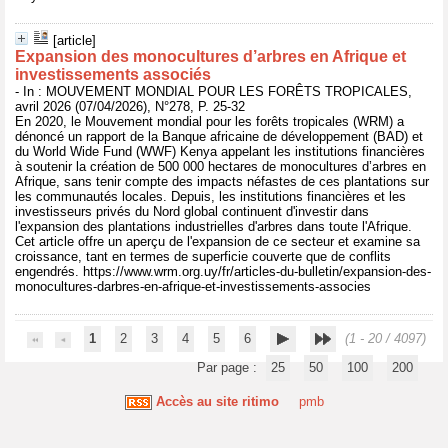
[article]
Expansion des monocultures d’arbres en Afrique et
investissements associés
- In : MOUVEMENT MONDIAL POUR LES FORÊTS TROPICALES,
avril 2026 (07/04/2026), N°278, P. 25-32
En 2020, le Mouvement mondial pour les forêts tropicales (WRM) a
dénoncé un rapport de la Banque africaine de développement (BAD) et
du World Wide Fund (WWF) Kenya appelant les institutions financières
à soutenir la création de 500 000 hectares de monocultures d’arbres en
Afrique, sans tenir compte des impacts néfastes de ces plantations sur
les communautés locales. Depuis, les institutions financières et les
investisseurs privés du Nord global continuent d'investir dans
l'expansion des plantations industrielles d'arbres dans toute l'Afrique.
Cet article offre un aperçu de l'expansion de ce secteur et examine sa
croissance, tant en termes de superficie couverte que de conflits
engendrés. https://www.wrm.org.uy/fr/articles-du-bulletin/expansion-des-
monocultures-darbres-en-afrique-et-investissements-associes
1
2
3
4
5
6
(1 - 20 / 4097)
Par page :
25
50
100
200
Accès au site ritimo
pmb