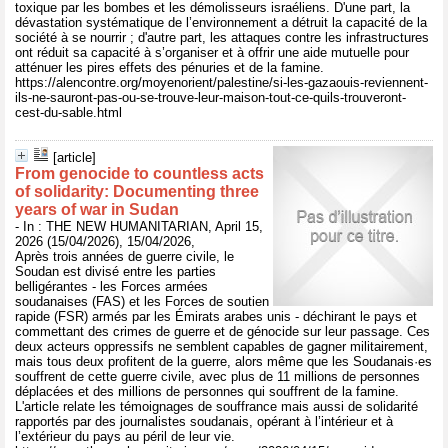
toxique par les bombes et les démolisseurs israéliens. D'une part, la
dévastation systématique de l’environnement a détruit la capacité de la
société à se nourrir ; d'autre part, les attaques contre les infrastructures
ont réduit sa capacité à s’organiser et à offrir une aide mutuelle pour
atténuer les pires effets des pénuries et de la famine.
https://alencontre.org/moyenorient/palestine/si-les-gazaouis-reviennent-
ils-ne-sauront-pas-ou-se-trouve-leur-maison-tout-ce-quils-trouveront-
cest-du-sable.html
[article]
From genocide to countless acts
of solidarity: Documenting three
years of war in Sudan
- In : THE NEW HUMANITARIAN, April 15,
2026 (15/04/2026), 15/04/2026,
Après trois années de guerre civile, le
Soudan est divisé entre les parties
belligérantes - les Forces armées
soudanaises (FAS) et les Forces de soutien
rapide (FSR) armés par les Émirats arabes unis - déchirant le pays et
commettant des crimes de guerre et de génocide sur leur passage. Ces
deux acteurs oppressifs ne semblent capables de gagner militairement,
mais tous deux profitent de la guerre, alors même que les Soudanais·es
souffrent de cette guerre civile, avec plus de 11 millions de personnes
déplacées et des millions de personnes qui souffrent de la famine.
L'article relate les témoignages de souffrance mais aussi de solidarité
rapportés par des journalistes soudanais, opérant à l’intérieur et à
l’extérieur du pays au péril de leur vie.