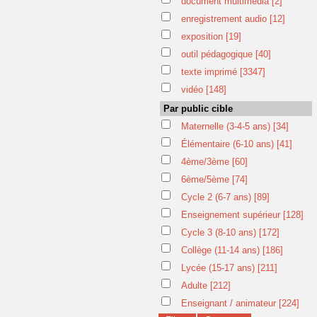
document multimédia
[2]
enregistrement audio
[12]
exposition
[19]
outil pédagogique
[40]
texte imprimé
[3347]
vidéo
[148]
Par public cible
Maternelle (3-4-5 ans)
[34]
Élémentaire (6-10 ans)
[41]
4ème/3ème
[60]
6ème/5ème
[74]
Cycle 2 (6-7 ans)
[89]
Enseignement supérieur
[128]
Cycle 3 (8-10 ans)
[172]
Collège (11-14 ans)
[186]
Lycée (15-17 ans)
[211]
Adulte
[212]
Enseignant / animateur
[224]