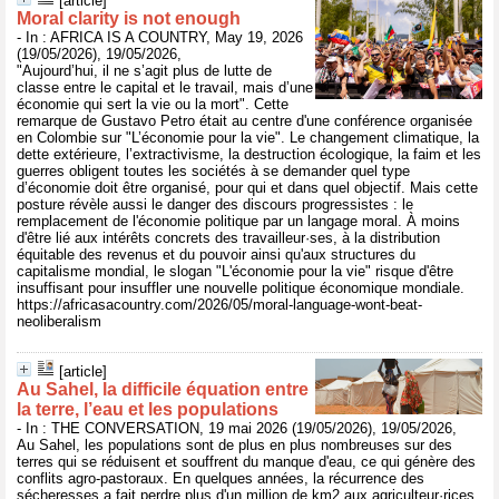
[article]
Moral clarity is not enough
- In : AFRICA IS A COUNTRY, May 19, 2026
(19/05/2026), 19/05/2026,
"Aujourd’hui, il ne s’agit plus de lutte de
classe entre le capital et le travail, mais d’une
économie qui sert la vie ou la mort". Cette
remarque de Gustavo Petro était au centre d'une conférence organisée
en Colombie sur "L’économie pour la vie". Le changement climatique, la
dette extérieure, l’extractivisme, la destruction écologique, la faim et les
guerres obligent toutes les sociétés à se demander quel type
d’économie doit être organisé, pour qui et dans quel objectif. Mais cette
posture révèle aussi le danger des discours progressistes : le
remplacement de l'économie politique par un langage moral. À moins
d'être lié aux intérêts concrets des travailleur·ses, à la distribution
équitable des revenus et du pouvoir ainsi qu'aux structures du
capitalisme mondial, le slogan "L'économie pour la vie" risque d'être
insuffisant pour insuffler une nouvelle politique économique mondiale.
https://africasacountry.com/2026/05/moral-language-wont-beat-
neoliberalism
[article]
Au Sahel, la difficile équation entre
la terre, l’eau et les populations
- In : THE CONVERSATION, 19 mai 2026 (19/05/2026), 19/05/2026,
Au Sahel, les populations sont de plus en plus nombreuses sur des
terres qui se réduisent et souffrent du manque d'eau, ce qui génère des
conflits agro-pastoraux. En quelques années, la récurrence des
sécheresses a fait perdre plus d'un million de km2 aux agriculteur·rices