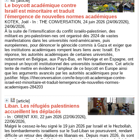
[article]
Le boycott académique contre
Israël est minoritaire et traduit
l’émergence de nouvelles normes académiques
KOTEK, Joël - In : THE CONVERSATION, 24 juin 2026 (24/06/2026),
24/06/2026,
À la suite de l’intensification du conflit israélo-palestinien, des
militant·es pro-palestinien·nes ont organisé dès 2024 de vastes
manifestations dans les universités nord-américaines, puis
européennes, pour dénoncer le génocide commis à Gaza et exiger que
les institutions académiques rompent leurs liens avec Israël. En
réponse, les autorités académiques de certaines universités,
notamment en Belgique, aux Pays-Bas, en Norvège et en Espagne, ont
imposé un boycott institutionnel des universités israéliennes. Cet article
tente de mettre en évidence l’ampleur de ce boycott en Europe ainsi
que les arguments avancés par les autorités académiques pour le
justifier. https://theconversation.com/le-boycott-academique-contre-
israel-est-minoritaire-et-traduit-lemergence-de-nouvelles-normes-
academiques-284203
[article]
Liban. Les réfugiés palestiniens
accueillent les déplacés
- In : ORIENT XXI, 22 juin 2026 (22/06/2026),
22/06/2026,
Malgré le cessez-le-feu signé le 19 juin 2026 par Israël et le Hezbollah,
les bombardements israéliens sur le Sud-Liban se poursuivent, rendant
difficile un retour des déplacé·es libanais·es. Depuis mars 2026, ils sont