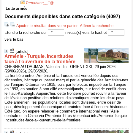
Terrorisme__1
@
Lutte armée
Documents disponibles dans cette catégorie (
4097
)
Ajouter le résultat dans votre panier
Affiner la recherche
Etendre la recherche sur
niveau(x) vers le haut et
vers le bas
[article]
Arménie - Turquie. Incertitudes
face à l’ouverture de la frontière
CHESNEAU-DAUMAS, Valentin - In : ORIENT XXI, 29 juin 2026
(29/06/2026), 29/06/2026,
La frontière entre l’Arménie et la Turquie est verrouillée depuis des
décennies, héritage du passé marqué par le génocide des Arménien·nes
par l’empire Ottoman en 1915, puis par le blocus imposé par la Turquie
en 1993, en soutien à son allié azerbaïdjanais, sur fond de conflit dans
le Haut-Karabagh. Aujourd'hui, cette frontière pourrait rouvrir à la faveur
de l'évolution positive des relations diplomatiques entre les deux pays.
Côté arménien, les populations locales sont divisées, entre désir de
paix, développement économique et craintes face à l’ennemi historique.
Côté turc, on espère relancer le commerce international vers l'Asie
centrale et la Chine via l'Arménie. https://orientxxi.info/Armenie-Turquie-
Incertitudes-face-a-l-ouverture-de-la-frontiere