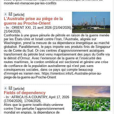
monde-est-menacee-par-les-conflits
[article]
L’Australie prise au piège de la
guerre au Proche-Orient
- In : ORIENT XXI, 21 avril 2026 (21/04/2026),
21/04/2026,
Confrontée à une grave pénurie de pétrole en raison de la guerre menée
par les États-Unis et Israël contre l’Iran, l’Australie, alignée sur
Washington, prend la mesure de sa dépendance énergétique au marché
globalisé. Parallèlement, le pays importe ses produits finis de Singapour
ou de Corée du Sud. Or ces centres d’approvisionnement asiatiques
transforment du pétrole brut venu majoritairement des pays du Golfe via
le détroit d’Ormuz. Avec l’extension de la guerre et l’insécurité des
routes maritimes, le cordon ombilical est sectionné et génère une crise
de confiance de la population australienne qui n’est pas sans
conséquences sociales, dans ce pays qui compte beaucoup
d’immigré·es iranien·nes. https://orientxxi.info/L-Australie-prise-au-
piege-de-la-guerre-au-Proche-Orient
[article]
Fields of dependency
- In : AFRICA IS A COUNTRY, April 17, 2026
(17/04/2026), 17/04/2026,
Alors que la guerre israélo-états-unienne
contre l’Iran perturbe l’approvisionnement
mondial en engrais, la dépendance de