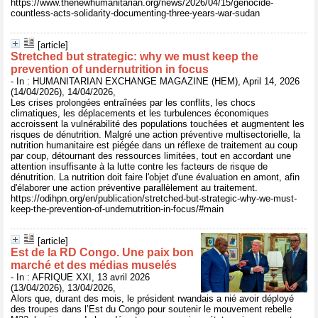
https://www.thenewhumanitarian.org/news/2026/04/15/genocide-
countless-acts-solidarity-documenting-three-years-war-sudan
[article]
Stretched but strategic: why we must keep the
prevention of undernutrition in focus
- In : HUMANITARIAN EXCHANGE MAGAZINE (HEM), April 14, 2026
(14/04/2026), 14/04/2026,
Les crises prolongées entraînées par les conflits, les chocs
climatiques, les déplacements et les turbulences économiques
accroissent la vulnérabilité des populations touchées et augmentent les
risques de dénutrition. Malgré une action préventive multisectorielle, la
nutrition humanitaire est piégée dans un réflexe de traitement au coup
par coup, détournant des ressources limitées, tout en accordant une
attention insuffisante à la lutte contre les facteurs de risque de
dénutrition. La nutrition doit faire l'objet d'une évaluation en amont, afin
d'élaborer une action préventive parallèlement au traitement.
https://odihpn.org/en/publication/stretched-but-strategic-why-we-must-
keep-the-prevention-of-undernutrition-in-focus/#main
[article]
Est de la RD Congo. Une paix bon
marché et des médias muselés
- In : AFRIQUE XXI, 13 avril 2026
(13/04/2026), 13/04/2026,
Alors que, durant des mois, le président rwandais a nié avoir déployé
des troupes dans l’Est du Congo pour soutenir le mouvement rebelle