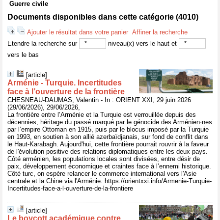
Guerre civile
Documents disponibles dans cette catégorie (
4010
)
Ajouter le résultat dans votre panier
Affiner la recherche
Etendre la recherche sur
niveau(x) vers le haut et
vers le bas
[article]
Arménie - Turquie. Incertitudes
face à l’ouverture de la frontière
CHESNEAU-DAUMAS, Valentin - In : ORIENT XXI, 29 juin 2026
(29/06/2026), 29/06/2026,
La frontière entre l’Arménie et la Turquie est verrouillée depuis des
décennies, héritage du passé marqué par le génocide des Arménien·nes
par l’empire Ottoman en 1915, puis par le blocus imposé par la Turquie
en 1993, en soutien à son allié azerbaïdjanais, sur fond de conflit dans
le Haut-Karabagh. Aujourd'hui, cette frontière pourrait rouvrir à la faveur
de l'évolution positive des relations diplomatiques entre les deux pays.
Côté arménien, les populations locales sont divisées, entre désir de
paix, développement économique et craintes face à l’ennemi historique.
Côté turc, on espère relancer le commerce international vers l'Asie
centrale et la Chine via l'Arménie. https://orientxxi.info/Armenie-Turquie-
Incertitudes-face-a-l-ouverture-de-la-frontiere
[article]
Le boycott académique contre