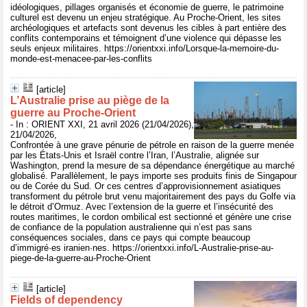
idéologiques, pillages organisés et économie de guerre, le patrimoine
culturel est devenu un enjeu stratégique. Au Proche-Orient, les sites
archéologiques et artefacts sont devenus les cibles à part entière des
conflits contemporains et témoignent d’une violence qui dépasse les
seuls enjeux militaires. https://orientxxi.info/Lorsque-la-memoire-du-
monde-est-menacee-par-les-conflits
[article]
L’Australie prise au piège de la
guerre au Proche-Orient
- In : ORIENT XXI, 21 avril 2026 (21/04/2026),
21/04/2026,
Confrontée à une grave pénurie de pétrole en raison de la guerre menée
par les États-Unis et Israël contre l’Iran, l’Australie, alignée sur
Washington, prend la mesure de sa dépendance énergétique au marché
globalisé. Parallèlement, le pays importe ses produits finis de Singapour
ou de Corée du Sud. Or ces centres d’approvisionnement asiatiques
transforment du pétrole brut venu majoritairement des pays du Golfe via
le détroit d’Ormuz. Avec l’extension de la guerre et l’insécurité des
routes maritimes, le cordon ombilical est sectionné et génère une crise
de confiance de la population australienne qui n’est pas sans
conséquences sociales, dans ce pays qui compte beaucoup
d’immigré·es iranien·nes. https://orientxxi.info/L-Australie-prise-au-
piege-de-la-guerre-au-Proche-Orient
[article]
Fields of dependency