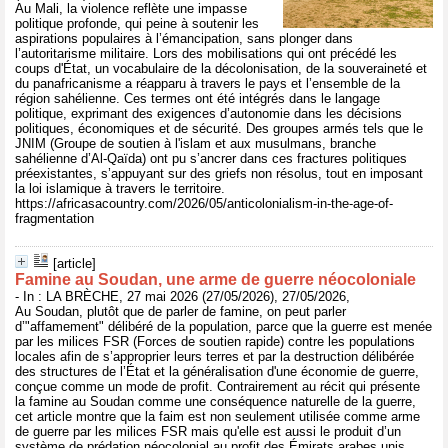
Au Mali, la violence reflète une impasse
politique profonde, qui peine à soutenir les
aspirations populaires à l’émancipation, sans plonger dans
l’autoritarisme militaire. Lors des mobilisations qui ont précédé les
coups d'État, un vocabulaire de la décolonisation, de la souveraineté et
du panafricanisme a réapparu à travers le pays et l’ensemble de la
région sahélienne. Ces termes ont été intégrés dans le langage
politique, exprimant des exigences d’autonomie dans les décisions
politiques, économiques et de sécurité. Des groupes armés tels que le
JNIM (Groupe de soutien à l'islam et aux musulmans, branche
sahélienne d’Al-Qaïda) ont pu s’ancrer dans ces fractures politiques
préexistantes, s’appuyant sur des griefs non résolus, tout en imposant
la loi islamique à travers le territoire.
https://africasacountry.com/2026/05/anticolonialism-in-the-age-of-
fragmentation
[article]
Famine au Soudan, une arme de guerre néocoloniale
- In : LA BRÈCHE, 27 mai 2026 (27/05/2026), 27/05/2026,
Au Soudan, plutôt que de parler de famine, on peut parler
d’"affamement" délibéré de la population, parce que la guerre est menée
par les milices FSR (Forces de soutien rapide) contre les populations
locales afin de s’approprier leurs terres et par la destruction délibérée
des structures de l’État et la généralisation d'une économie de guerre,
conçue comme un mode de profit. Contrairement au récit qui présente
la famine au Soudan comme une conséquence naturelle de la guerre,
cet article montre que la faim est non seulement utilisée comme arme
de guerre par les milices FSR mais qu'elle est aussi le produit d’un
système de prédation néocolonial au profit des Émirats arabes unis,