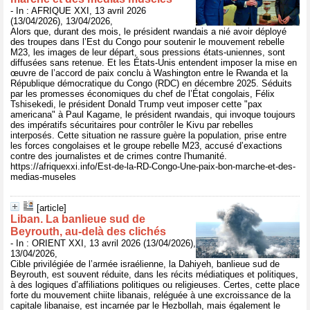
- In : AFRIQUE XXI, 13 avril 2026
(13/04/2026), 13/04/2026,
Alors que, durant des mois, le président rwandais a nié avoir déployé
des troupes dans l’Est du Congo pour soutenir le mouvement rebelle
M23, les images de leur départ, sous pressions états-uniennes, sont
diffusées sans retenue. Et les États-Unis entendent imposer la mise en
œuvre de l’accord de paix conclu à Washington entre le Rwanda et la
République démocratique du Congo (RDC) en décembre 2025. Séduits
par les promesses économiques du chef de l’État congolais, Félix
Tshisekedi, le président Donald Trump veut imposer cette "pax
americana" à Paul Kagame, le président rwandais, qui invoque toujours
des impératifs sécuritaires pour contrôler le Kivu par rebelles
interposés. Cette situation ne rassure guère la population, prise entre
les forces congolaises et le groupe rebelle M23, accusé d’exactions
contre des journalistes et de crimes contre l'humanité.
https://afriquexxi.info/Est-de-la-RD-Congo-Une-paix-bon-marche-et-des-
medias-museles
[article]
Liban. La banlieue sud de
Beyrouth, au-delà des clichés
- In : ORIENT XXI, 13 avril 2026 (13/04/2026),
13/04/2026,
Cible privilégiée de l’armée israélienne, la Dahiyeh, banlieue sud de
Beyrouth, est souvent réduite, dans les récits médiatiques et politiques,
à des logiques d’affiliations politiques ou religieuses. Certes, cette place
forte du mouvement chiite libanais, reléguée à une excroissance de la
capitale libanaise, est incarnée par le Hezbollah, mais également le