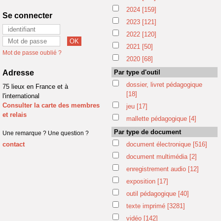
2024
[159]
Se connecter
2023
[121]
2022
[120]
2021
[50]
Mot de passe oublié ?
2020
[68]
Adresse
Par type d'outil
dossier, livret pédagogique
75 lieux en France et à
[18]
l'international
Consulter la carte des membres
jeu
[17]
et relais
mallette pédagogique
[4]
Par type de document
Une remarque ? Une question ?
contact
document électronique
[516]
document multimédia
[2]
enregistrement audio
[12]
exposition
[17]
outil pédagogique
[40]
texte imprimé
[3281]
vidéo
[142]