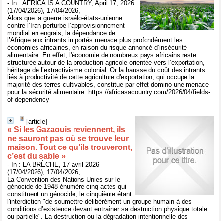
- In : AFRICA IS A COUNTRY, April 17, 2026
(17/04/2026), 17/04/2026,
Alors que la guerre israélo-états-unienne
contre l’Iran perturbe l’approvisionnement
mondial en engrais, la dépendance de
l’Afrique aux intrants importés menace plus profondément les
économies africaines, en raison du risque annoncé d’insécurité
alimentaire. En effet, l'économie de nombreux pays africains reste
structurée autour de la production agricole orientée vers l’exportation,
héritage de l’extractivisme colonial. Or la hausse du coût des intrants
liés à productivité de cette agriculture d'exportation, qui occupe la
majorité des terres cultivables, constitue par effet domino une menace
pour la sécurité alimentaire. https://africasacountry.com/2026/04/fields-
of-dependency
[article]
« Si les Gazaouis reviennent, ils
ne sauront pas où se trouve leur
maison. Tout ce qu’ils trouveront,
c’est du sable »
- In : LA BRÈCHE, 17 avril 2026
(17/04/2026), 17/04/2026,
La Convention des Nations Unies sur le
génocide de 1948 énumère cinq actes qui
constituent un génocide, le cinquième étant
l'interdiction "de soumettre délibérément un groupe humain à des
conditions d’existence devant entraîner sa destruction physique totale
ou partielle". La destruction ou la dégradation intentionnelle des