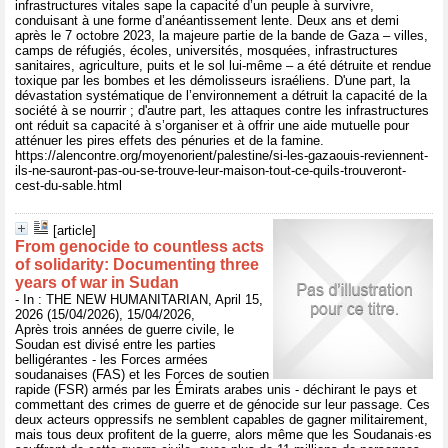
infrastructures vitales sape la capacité d’un peuple à survivre,
conduisant à une forme d’anéantissement lente. Deux ans et demi
après le 7 octobre 2023, la majeure partie de la bande de Gaza – villes,
camps de réfugiés, écoles, universités, mosquées, infrastructures
sanitaires, agriculture, puits et le sol lui-même – a été détruite et rendue
toxique par les bombes et les démolisseurs israéliens. D'une part, la
dévastation systématique de l’environnement a détruit la capacité de la
société à se nourrir ; d'autre part, les attaques contre les infrastructures
ont réduit sa capacité à s’organiser et à offrir une aide mutuelle pour
atténuer les pires effets des pénuries et de la famine.
https://alencontre.org/moyenorient/palestine/si-les-gazaouis-reviennent-
ils-ne-sauront-pas-ou-se-trouve-leur-maison-tout-ce-quils-trouveront-
cest-du-sable.html
[article]
From genocide to countless acts
of solidarity: Documenting three
years of war in Sudan
- In : THE NEW HUMANITARIAN, April 15,
2026 (15/04/2026), 15/04/2026,
Après trois années de guerre civile, le
Soudan est divisé entre les parties
belligérantes - les Forces armées
soudanaises (FAS) et les Forces de soutien
rapide (FSR) armés par les Émirats arabes unis - déchirant le pays et
commettant des crimes de guerre et de génocide sur leur passage. Ces
deux acteurs oppressifs ne semblent capables de gagner militairement,
mais tous deux profitent de la guerre, alors même que les Soudanais·es