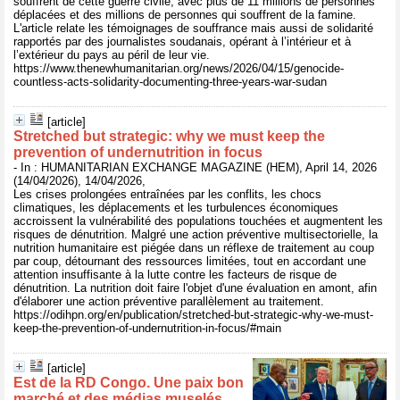
souffrent de cette guerre civile, avec plus de 11 millions de personnes
déplacées et des millions de personnes qui souffrent de la famine.
L'article relate les témoignages de souffrance mais aussi de solidarité
rapportés par des journalistes soudanais, opérant à l’intérieur et à
l’extérieur du pays au péril de leur vie.
https://www.thenewhumanitarian.org/news/2026/04/15/genocide-
countless-acts-solidarity-documenting-three-years-war-sudan
[article]
Stretched but strategic: why we must keep the
prevention of undernutrition in focus
- In : HUMANITARIAN EXCHANGE MAGAZINE (HEM), April 14, 2026
(14/04/2026), 14/04/2026,
Les crises prolongées entraînées par les conflits, les chocs
climatiques, les déplacements et les turbulences économiques
accroissent la vulnérabilité des populations touchées et augmentent les
risques de dénutrition. Malgré une action préventive multisectorielle, la
nutrition humanitaire est piégée dans un réflexe de traitement au coup
par coup, détournant des ressources limitées, tout en accordant une
attention insuffisante à la lutte contre les facteurs de risque de
dénutrition. La nutrition doit faire l'objet d'une évaluation en amont, afin
d'élaborer une action préventive parallèlement au traitement.
https://odihpn.org/en/publication/stretched-but-strategic-why-we-must-
keep-the-prevention-of-undernutrition-in-focus/#main
[article]
Est de la RD Congo. Une paix bon
marché et des médias muselés