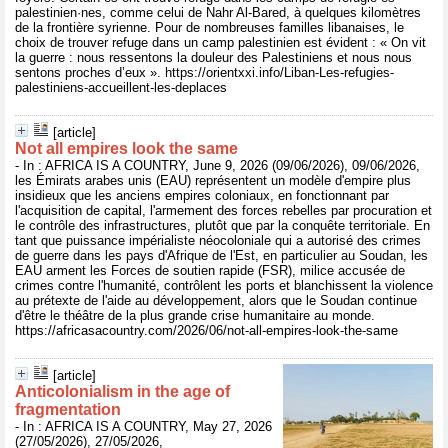
palestinien·nes, comme celui de Nahr Al-Bared, à quelques kilomètres
de la frontière syrienne. Pour de nombreuses familles libanaises, le
choix de trouver refuge dans un camp palestinien est évident : « On vit
la guerre : nous ressentons la douleur des Palestiniens et nous nous
sentons proches d’eux ». https://orientxxi.info/Liban-Les-refugies-
palestiniens-accueillent-les-deplaces
[article]
Not all empires look the same
- In : AFRICA IS A COUNTRY, June 9, 2026 (09/06/2026), 09/06/2026,
les Émirats arabes unis (EAU) représentent un modèle d'empire plus
insidieux que les anciens empires coloniaux, en fonctionnant par
l'acquisition de capital, l'armement des forces rebelles par procuration et
le contrôle des infrastructures, plutôt que par la conquête territoriale. En
tant que puissance impérialiste néocoloniale qui a autorisé des crimes
de guerre dans les pays d'Afrique de l'Est, en particulier au Soudan, les
EAU arment les Forces de soutien rapide (FSR), milice accusée de
crimes contre l'humanité, contrôlent les ports et blanchissent la violence
au prétexte de l'aide au développement, alors que le Soudan continue
d'être le théâtre de la plus grande crise humanitaire au monde.
https://africasacountry.com/2026/06/not-all-empires-look-the-same
[article]
Anticolonialism in the age of
fragmentation
- In : AFRICA IS A COUNTRY, May 27, 2026
(27/05/2026), 27/05/2026,