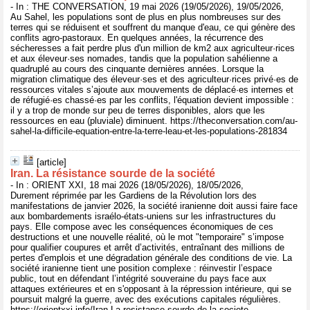
- In : THE CONVERSATION, 19 mai 2026 (19/05/2026), 19/05/2026,
Au Sahel, les populations sont de plus en plus nombreuses sur des
terres qui se réduisent et souffrent du manque d'eau, ce qui génère des
conflits agro-pastoraux. En quelques années, la récurrence des
sécheresses a fait perdre plus d'un million de km2 aux agriculteur·rices
et aux éleveur·ses nomades, tandis que la population sahélienne a
quadruplé au cours des cinquante dernières années. Lorsque la
migration climatique des éleveur·ses et des agriculteur·rices privé·es de
ressources vitales s’ajoute aux mouvements de déplacé·es internes et
de réfugié·es chassé·es par les conflits, l'équation devient impossible :
il y a trop de monde sur peu de terres disponibles, alors que les
ressources en eau (pluviale) diminuent. https://theconversation.com/au-
sahel-la-difficile-equation-entre-la-terre-leau-et-les-populations-281834
[article]
Iran. La résistance sourde de la société
- In : ORIENT XXI, 18 mai 2026 (18/05/2026), 18/05/2026,
Durement réprimée par les Gardiens de la Révolution lors des
manifestations de janvier 2026, la société iranienne doit aussi faire face
aux bombardements israélo-états-uniens sur les infrastructures du
pays. Elle compose avec les conséquences économiques de ces
destructions et une nouvelle réalité, où le mot "temporaire" s’impose
pour qualifier coupures et arrêt d’activités, entraînant des millions de
pertes d'emplois et une dégradation générale des conditions de vie. La
société iranienne tient une position complexe : réinvestir l’espace
public, tout en défendant l’intégrité souveraine du pays face aux
attaques extérieures et en s'opposant à la répression intérieure, qui se
poursuit malgré la guerre, avec des exécutions capitales régulières.
https://orientxxi.info/Iran-La-resistance-sourde-de-la-societe