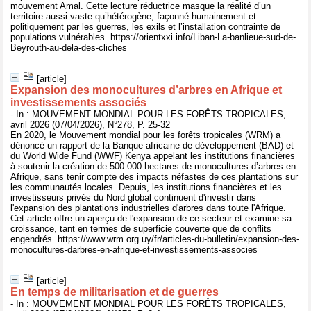
mouvement Amal. Cette lecture réductrice masque la réalité d’un
territoire aussi vaste qu’hétérogène, façonné humainement et
politiquement par les guerres, les exils et l’installation contrainte de
populations vulnérables. https://orientxxi.info/Liban-La-banlieue-sud-de-
Beyrouth-au-dela-des-cliches
[article]
Expansion des monocultures d’arbres en Afrique et
investissements associés
- In : MOUVEMENT MONDIAL POUR LES FORÊTS TROPICALES,
avril 2026 (07/04/2026), N°278, P. 25-32
En 2020, le Mouvement mondial pour les forêts tropicales (WRM) a
dénoncé un rapport de la Banque africaine de développement (BAD) et
du World Wide Fund (WWF) Kenya appelant les institutions financières
à soutenir la création de 500 000 hectares de monocultures d’arbres en
Afrique, sans tenir compte des impacts néfastes de ces plantations sur
les communautés locales. Depuis, les institutions financières et les
investisseurs privés du Nord global continuent d'investir dans
l'expansion des plantations industrielles d'arbres dans toute l'Afrique.
Cet article offre un aperçu de l'expansion de ce secteur et examine sa
croissance, tant en termes de superficie couverte que de conflits
engendrés. https://www.wrm.org.uy/fr/articles-du-bulletin/expansion-des-
monocultures-darbres-en-afrique-et-investissements-associes
[article]
En temps de militarisation et de guerres
- In : MOUVEMENT MONDIAL POUR LES FORÊTS TROPICALES,