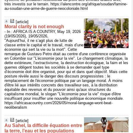
très investis sur le terrain. https://alencontre.org/afrique/soudan/famine-
au-soudan-une-arme-de-guerre-neocoloniale.html
[article]
Moral clarity is not enough
- In : AFRICA IS A COUNTRY, May 19, 2026
(19/05/2026), 19/05/2026,
"Aujourd’hui, il ne s’agit plus de lutte de
classe entre le capital et le travail, mais d’une
économie qui sert la vie ou la mort". Cette
remarque de Gustavo Petro était au centre d'une conférence organisée
en Colombie sur "L’économie pour la vie". Le changement climatique, la
dette extérieure, l’extractivisme, la destruction écologique, la faim et les
guerres obligent toutes les sociétés à se demander quel type
d’économie doit être organisé, pour qui et dans quel objectif. Mais cette
posture révèle aussi le danger des discours progressistes : le
remplacement de l'économie politique par un langage moral. À moins
d'être lié aux intérêts concrets des travailleur·ses, à la distribution
équitable des revenus et du pouvoir ainsi qu'aux structures du
capitalisme mondial, le slogan "L'économie pour la vie" risque d'être
insuffisant pour insuffler une nouvelle politique économique mondiale.
https://africasacountry.com/2026/05/moral-language-wont-beat-
neoliberalism
[article]
Au Sahel, la difficile équation entre
la terre, l’eau et les populations