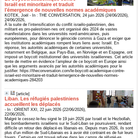
Israël est minoritaire et traduit
l’émergence de nouvelles normes académiques
KOTEK, Joël - In : THE CONVERSATION, 24 juin 2026 (24/06/2026),
24/06/2026,
À la suite de l’intensification du conflit israélo-palestinien, des
militant·es pro-palestinien·nes ont organisé dès 2024 de vastes
manifestations dans les universités nord-américaines, puis
européennes, pour dénoncer le génocide commis à Gaza et exiger que
les institutions académiques rompent leurs liens avec Israël. En
réponse, les autorités académiques de certaines universités,
notamment en Belgique, aux Pays-Bas, en Norvège et en Espagne, ont
imposé un boycott institutionnel des universités israéliennes. Cet article
tente de mettre en évidence l’ampleur de ce boycott en Europe ainsi
que les arguments avancés par les autorités académiques pour le
justifier. https://theconversation.com/le-boycott-academique-contre-
israel-est-minoritaire-et-traduit-lemergence-de-nouvelles-normes-
academiques-284203
[article]
Liban. Les réfugiés palestiniens
accueillent les déplacés
- In : ORIENT XXI, 22 juin 2026 (22/06/2026),
22/06/2026,
Malgré le cessez-le-feu signé le 19 juin 2026 par Israël et le Hezbollah,
les bombardements israéliens sur le Sud-Liban se poursuivent, rendant
difficile un retour des déplacé·es libanais·es. Depuis mars 2026, ils sont
plus d’un million de Sud-Libanais·es à avoir été contraint·es de fuir leurs
foyers. Certain·es ont trouvé refuge dans les camps de réfugié·es