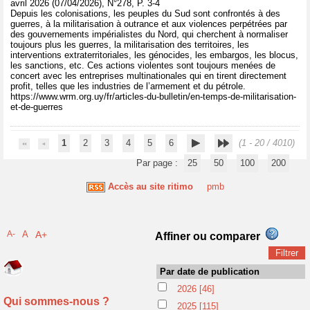
avril 2026 (07/04/2026), N°278, P. 3-4
Depuis les colonisations, les peuples du Sud sont confrontés à des
guerres, à la militarisation à outrance et aux violences perpétrées par
des gouvernements impérialistes du Nord, qui cherchent à normaliser
toujours plus les guerres, la militarisation des territoires, les
interventions extraterritoriales, les génocides, les embargos, les blocus,
les sanctions, etc. Ces actions violentes sont toujours menées de
concert avec les entreprises multinationales qui en tirent directement
profit, telles que les industries de l’armement et du pétrole.
https://www.wrm.org.uy/fr/articles-du-bulletin/en-temps-de-militarisation-
et-de-guerres
1
2
3
4
5
6
(1 - 20 / 4010)
Par page :
25
50
100
200
Accès au site ritimo
pmb
A-
A
A+
Affiner ou comparer
Par date de publication
2026
[46]
Qui sommes-nous ?
2025
[115]