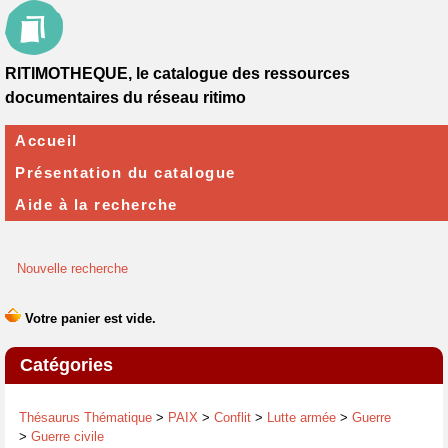
RITIMOTHEQUE, le catalogue des ressources
documentaires du réseau ritimo
Accueil
Présentation du catalogue
Aide à la recherche
Nouvelle recherche
Catégories
Thésaurus Thématique
>
PAIX
>
Conflit
>
Lutte armée
>
Guerre
>
Guerre civile