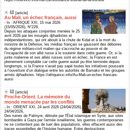
[article]
Au Mali, un échec français, aussi
- In : AFRIQUE XXI, 15 mai 2026
(15/05/2026), N°228,
Depuis les attaques conjointes menées le 25
avril 2026 par les insurgés djihadistes et
indépendantistes, qui ont abouti à la chute de Kidal et à la mort du
ministre de la Défense, les médias français se gaussent des déboires
du régime militaro-civil malien qui s'accroche au pouvoir et de
l’incapacité de son allié russe à le soutenir dans cette guerre. Or, si la
junte malienne et ses alliés russes sont en échec, la France en est
pleinement comptable car cette guerre aurait pu être terminée depuis
longtemps, si la France n’avait pas sapé toutes les initiatives poussant
à l’ouverture d’un dialogue entre les autorités de Bamako et les groupes
armés djihadistes. https://afriquexxi.info/Au-Mali-un-echec-francais-
aussi
[article]
Proche-Orient. La mémoire du
monde menacée par les conflits
- In : ORIENT XXI, 24 avril 2026 (24/04/2026),
24/04/2026,
Des ruines de Palmyre, détruite par l'État islamique en Syrie, aux sites
bombardés à Gaza par l'armée israélienne, les guerres contemporaines
ne se contentent pas de tuer des populations, elles effacent aussi des
traces essentielles de l’histoire humaine. Entre destructions