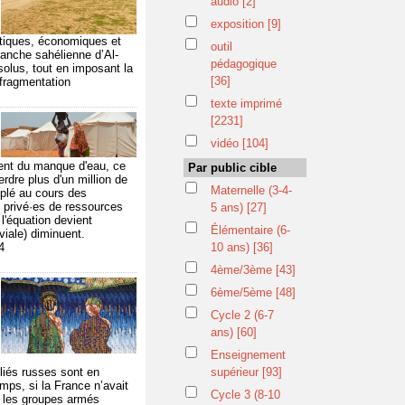
audio
[2]
exposition
[9]
itiques, économiques et
outil
anche sahélienne d’Al-
pédagogique
solus, tout en imposant la
[36]
f-fragmentation
texte imprimé
[2231]
vidéo
[104]
rent du manque d'eau, ce
Par public cible
rdre plus d'un million de
Maternelle (3-4-
uplé au cours des
s privé·es de ressources
5 ans)
[27]
l'équation devient
Élémentaire (6-
viale) diminuent.
4
10 ans)
[36]
4ème/3ème
[43]
6ème/5ème
[48]
Cycle 2 (6-7
ans)
[60]
Enseignement
lliés russes sont en
supérieur
[93]
mps, si la France n’avait
Cycle 3 (8-10
t les groupes armés