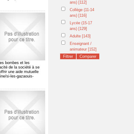
ans)
[112]
Collège (11-14
ans)
[116]
Lycée (15-17
ans)
[129]
Adulte
[143]
Enseignant /
animateur
[152]
 les bombes et les
acité de la société à se
offrir une aide mutuelle
ine/si-les-gazaouis-