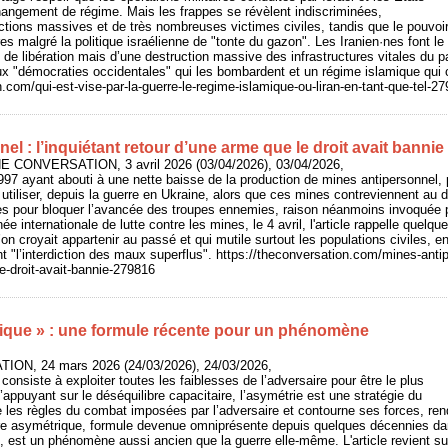
hangement de régime. Mais les frappes se révèlent indiscriminées,
tions massives et de très nombreuses victimes civiles, tandis que le pouvoir 
es malgré la politique israélienne de "tonte du gazon". Les Iranien·nes font le t
e de libération mais d’une destruction massive des infrastructures vitales du p
ux "démocraties occidentales" qui les bombardent et un régime islamique qui c
n.com/qui-est-vise-par-la-guerre-le-regime-islamique-ou-liran-en-tant-que-tel-2
el : l’inquiétant retour d’une arme que le droit avait bannie
THE CONVERSATION, 3 avril 2026 (03/04/2026), 03/04/2026,
1997 ayant abouti à une nette baisse de la production de mines antipersonnel,
tiliser, depuis la guerre en Ukraine, alors que ces mines contreviennent au dro
ces pour bloquer l’avancée des troupes ennemies, raison néanmoins invoquée po
née internationale de lutte contre les mines, le 4 avril, l'article rappelle quel
n croyait appartenir au passé et qui mutile surtout les populations civiles, en 
nt "l’interdiction des maux superflus". https://theconversation.com/mines-antip
e-droit-avait-bannie-279816
ique » : une formule récente pour un phénomène
ION, 24 mars 2026 (24/03/2026), 24/03/2026,
onsiste à exploiter toutes les faiblesses de l’adversaire pour être le plus
’appuyant sur le déséquilibre capacitaire, l’asymétrie est une stratégie du
use les règles du combat imposées par l’adversaire et contourne ses forces, ren
rre asymétrique, formule devenue omniprésente depuis quelques décennies da
, est un phénomène aussi ancien que la guerre elle-même. L'article revient sur