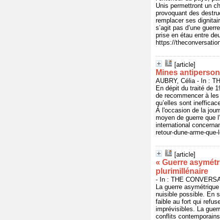
Unis permettront un c
provoquant des destruc
remplacer ses dignitair
s’agit pas d’une guerr
prise en étau entre de
https://theconversatio
[article]
Mines antipersonn
AUBRY, Célia - In : 
En dépit du traité de 
de recommencer à les u
qu’elles sont ineffica
À l'occasion de la jour
moyen de guerre que l’o
international concerna
retour-dune-arme-que-l
[article]
« Guerre asymétr
plurimillénaire
- In : THE CONVERSAT
La guerre asymétrique c
nuisible possible. En s
faible au fort qui ref
imprévisibles. La gue
conflits contemporains