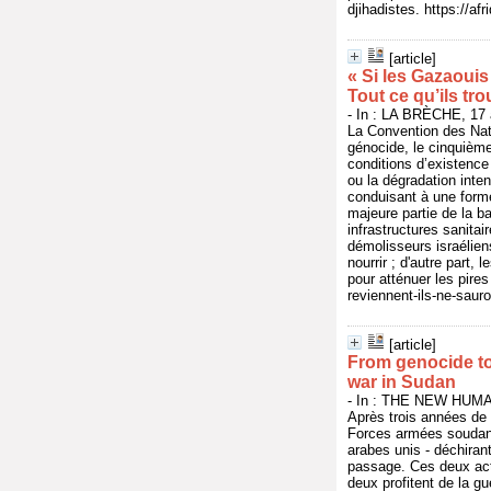
djihadistes. https://af
[article]
« Si les Gazaouis
Tout ce qu’ils tro
- In : LA BRÈCHE, 17 a
La Convention des Nat
génocide, le cinquième
conditions d’existence 
ou la dégradation inten
conduisant à une form
majeure partie de la b
infrastructures sanitai
démolisseurs israélien
nourrir ; d'autre part, 
pour atténuer les pires
reviennent-ils-ne-saur
[article]
From genocide to 
war in Sudan
- In : THE NEW HUMAN
Après trois années de g
Forces armées soudana
arabes unis - déchiran
passage. Ces deux act
deux profitent de la g