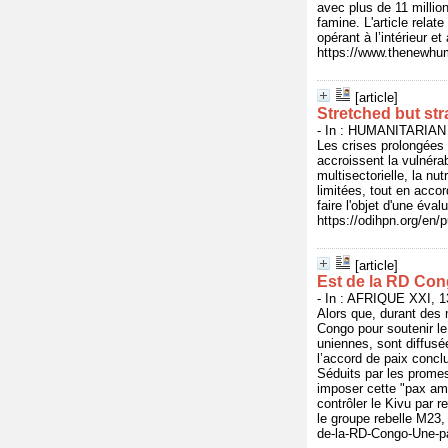
avec plus de 11 millio
famine. L'article rela
opérant à l’intérieur et
https://www.thenewhum
[article]
Stretched but str
- In : HUMANITARIAN
Les crises prolongées 
accroissent la vulnéra
multisectorielle, la n
limitées, tout en accor
faire l'objet d'une éva
https://odihpn.org/en/
[article]
Est de la RD Con
- In : AFRIQUE XXI, 13
Alors que, durant des 
Congo pour soutenir l
uniennes, sont diffus
l’accord de paix conc
Séduits par les prome
imposer cette "pax ame
contrôler le Kivu par r
le groupe rebelle M23, 
de-la-RD-Congo-Une-p