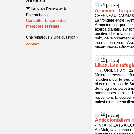
Adresse
[article]
75 lieux en France et à
Arménie - Turquie.
l'international
CHESNEAU-DAUMAS, Val
La frontière entre l’A
Consulter la carte des
Arménien·nes par l’emp
membres et relais
azerbaïdjanais, sur fon
positive des relations
Une remarque ? Une question ?
paix, développement éc
international vers l'As
contact
ouverture-de-la-frontie
[article]
Liban. Les réfugi
- In : ORIENT XXI, 22 
Malgré le cessez-le-fe
israéliens sur le Sud-L
plus d’un million de Su
de réfugié·es palestin
nombreuses familles li
ressentons la douleur 
palestiniens-accueille
[article]
Anticolonialism i
- In : AFRICA IS A CO
Au Mali, la violence re