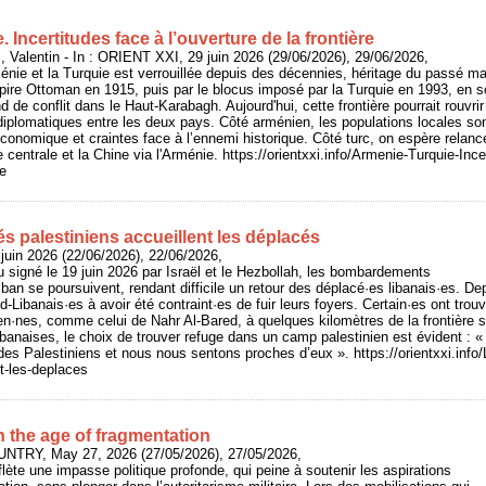
 Incertitudes face à l’ouverture de la frontière
entin - In : ORIENT XXI, 29 juin 2026 (29/06/2026), 29/06/2026,
rménie et la Turquie est verrouillée depuis des décennies, héritage du passé m
ire Ottoman en 1915, puis par le blocus imposé par la Turquie en 1993, en so
d de conflit dans le Haut-Karabagh. Aujourd'hui, cette frontière pourrait rouvrir 
 diplomatiques entre les deux pays. Côté arménien, les populations locales son
onomique et craintes face à l’ennemi historique. Côté turc, on espère relan
ie centrale et la Chine via l'Arménie. https://orientxxi.info/Armenie-Turquie-Ince
re
és palestiniens accueillent les déplacés
juin 2026 (22/06/2026), 22/06/2026,
u signé le 19 juin 2026 par Israël et le Hezbollah, les bombardements
iban se poursuivent, rendant difficile un retour des déplacé·es libanais·es. De
d-Libanais·es à avoir été contraint·es de fuir leurs foyers. Certain·es ont tr
ien·nes, comme celui de Nahr Al-Bared, à quelques kilomètres de la frontière 
banaises, le choix de trouver refuge dans un camp palestinien est évident : « 
des Palestiniens et nous nous sentons proches d’eux ». https://orientxxi.info/
nt-les-deplaces
n the age of fragmentation
UNTRY, May 27, 2026 (27/05/2026), 27/05/2026,
flète une impasse politique profonde, qui peine à soutenir les aspirations