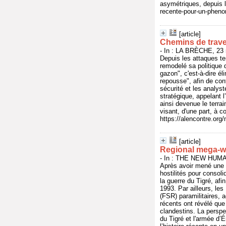
asymétriques, depuis l
recente-pour-un-pheno
[article]
Chemins de traver
- In : LA BRÈCHE, 23 
Depuis les attaques te
remodelé sa politique d
gazon", c'est-à-dire él
repousse", afin de con
sécurité et les analyst
stratégique, appelant 
ainsi devenue le terrai
visant, d'une part, à c
https://alencontre.org
[article]
Regional mega-wa
- In : THE NEW HUMAN
Après avoir mené une g
hostilités pour consol
la guerre du Tigré, af
1993. Par ailleurs, le
(FSR) paramilitaires,
récents ont révélé que 
clandestins. La perspe
du Tigré et l'armée d’