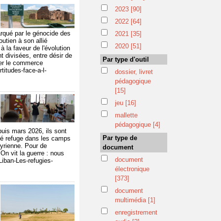
2023
[90]
2022
[64]
arqué par le génocide des
2021
[35]
utien à son allié
2020
[51]
à la faveur de l'évolution
t divisées, entre désir de
Par type d'outil
cer le commerce
rtitudes-face-a-l-
dossier, livret
pédagogique
[15]
jeu
[16]
mallette
pédagogique
[4]
puis mars 2026, ils sont
Par type de
ouvé refuge dans les camps
syrienne. Pour de
document
On vit la guerre : nous
document
Liban-Les-refugies-
électronique
[373]
document
multimédia
[1]
enregistrement