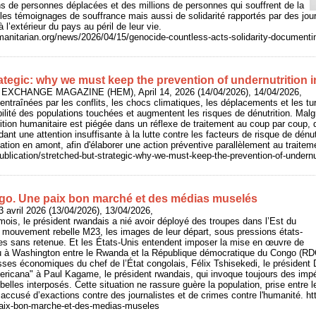
ns de personnes déplacées et des millions de personnes qui souffrent de la
te les témoignages de souffrance mais aussi de solidarité rapportés par des jou
 à l’extérieur du pays au péril de leur vie.
anitarian.org/news/2026/04/15/genocide-countless-acts-solidarity-documenti
ategic: why we must keep the prevention of undernutrition i
 EXCHANGE MAGAZINE (HEM), April 14, 2026 (14/04/2026), 14/04/2026,
entraînées par les conflits, les chocs climatiques, les déplacements et les 
bilité des populations touchées et augmentent les risques de dénutrition. Malg
utrition humanitaire est piégée dans un réflexe de traitement au coup par coup
dant une attention insuffisante à la lutte contre les facteurs de risque de dénutr
luation en amont, afin d'élaborer une action préventive parallèlement au traitem
publication/stretched-but-strategic-why-we-must-keep-the-prevention-of-undernu
go. Une paix bon marché et des médias muselés
 avril 2026 (13/04/2026), 13/04/2026,
mois, le président rwandais a nié avoir déployé des troupes dans l’Est du
e mouvement rebelle M23, les images de leur départ, sous pressions états-
ées sans retenue. Et les États-Unis entendent imposer la mise en œuvre de
lu à Washington entre le Rwanda et la République démocratique du Congo (R
sses économiques du chef de l’État congolais, Félix Tshisekedi, le président
ricana" à Paul Kagame, le président rwandais, qui invoque toujours des impér
ebelles interposés. Cette situation ne rassure guère la population, prise entre 
accusé d’exactions contre des journalistes et de crimes contre l'humanité. http
aix-bon-marche-et-des-medias-museles