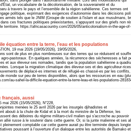
tion, sans plonger dans l’autoritarisme militaire. Lors des mobilisations qui
d'État, un vocabulaire de la décolonisation, de la souveraineté et du
aru à travers le pays et l’ensemble de la région sahélienne. Ces termes ont
angage politique, exprimant des exigences d’autonomie dans les décisions pol
pes armés tels que le JNIM (Groupe de soutien à l'islam et aux musulmans, br
 dans ces fractures politiques préexistantes, s’appuyant sur des griefs non ré
 le territoire. https://africasacountry.com/2026/05/anticolonialism-in-the-age-o
cile équation entre la terre, l’eau et les populations
ION, 19 mai 2026 (19/05/2026), 19/05/2026,
ons sont de plus en plus nombreuses sur des terres qui se réduisent et souff
s agro-pastoraux. En quelques années, la récurrence des sécheresses a fait pe
ces et aux éleveur·ses nomades, tandis que la population sahélienne a quadr
nées. Lorsque la migration climatique des éleveur·ses et des agriculteur·rice
ouvements de déplacé·es internes et de réfugié·es chassé·es par les conflits, 
op de monde sur peu de terres disponibles, alors que les ressources en eau (plu
.com/au-sahel-la-difficile-equation-entre-la-terre-leau-et-les-populations-28183
 français, aussi
5 mai 2026 (15/05/2026), N°228,
njointes menées le 25 avril 2026 par les insurgés djihadistes et
nt abouti à la chute de Kidal et à la mort du ministre de la Défense, les
ssent des déboires du régime militaro-civil malien qui s'accroche au pouvoir
on allié russe à le soutenir dans cette guerre. Or, si la junte malienne et ses a
t pleinement comptable car cette guerre aurait pu être terminée depuis longte
itiatives poussant à l’ouverture d’un dialogue entre les autorités de Bamako e