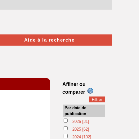
Aide à la recherche
Affiner ou
comparer
Par date de
publication
2026
[31]
2025
[62]
2024
[102]