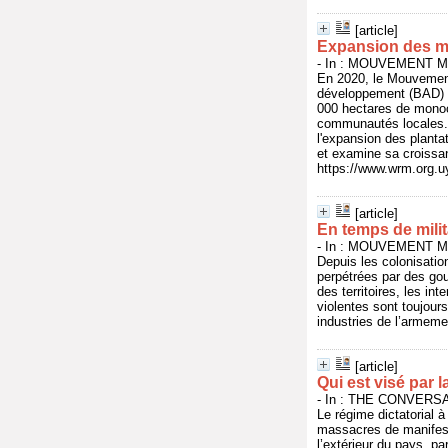
[article]
Expansion des mo
- In : MOUVEMENT MO
En 2020, le Mouvement
développement (BAD) e
000 hectares de monocu
communautés locales. D
l'expansion des plantat
et examine sa croissan
https://www.wrm.org.uy
[article]
En temps de milit
- In : MOUVEMENT MO
Depuis les colonisatio
perpétrées par des gou
des territoires, les in
violentes sont toujours
industries de l’armemen
[article]
Qui est visé par l
- In : THE CONVERSATI
Le régime dictatorial à
massacres de manifesta
l’extérieur du pays, pa