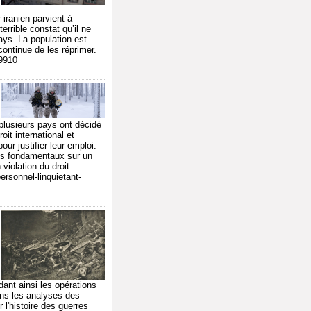
iranien parvient à
errible constat qu’il ne
ays. La population est
ontinue de les réprimer.
79910
 plusieurs pays ont décidé
it international et
ur justifier leur emploi.
ques fondamentaux sur un
violation du droit
ersonnel-linquietant-
dant ainsi les opérations
ns les analyses des
 l'histoire des guerres