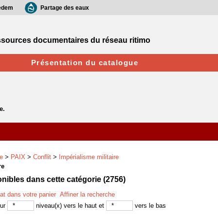
edem
Partage des eaux
sources documentaires du réseau ritimo
Présentation du catalogue
e
>
PAIX
>
Conflit
>
Impérialisme militaire
re
ibles dans cette catégorie (
2756
)
tat dans votre panier
Affiner la recherche
sur
niveau(x) vers le haut et
vers le bas