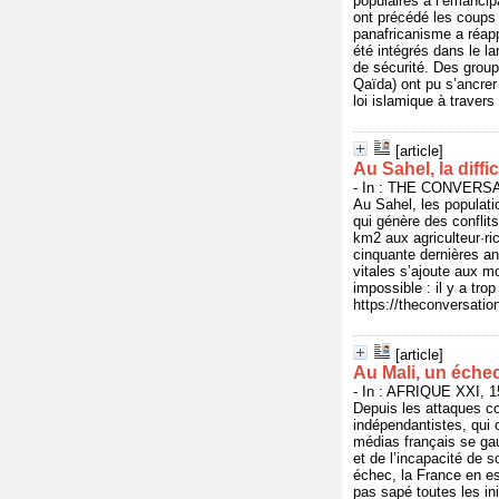
populaires à l’émancipa
ont précédé les coups 
panafricanisme a réapp
été intégrés dans le l
de sécurité. Des grou
Qaïda) ont pu s’ancrer
loi islamique à travers
[article]
Au Sahel, la diffi
- In : THE CONVERSAT
Au Sahel, les populati
qui génère des conflit
km2 aux agriculteur·ri
cinquante dernières an
vitales s’ajoute aux m
impossible : il y a tr
https://theconversation
[article]
Au Mali, un échec
- In : AFRIQUE XXI, 1
Depuis les attaques co
indépendantistes, qui o
médias français se gau
et de l’incapacité de s
échec, la France en es
pas sapé toutes les in