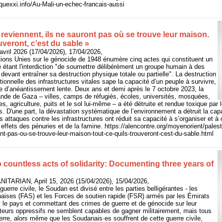
riquexxi.info/Au-Mali-un-echec-francais-aussi
 reviennent, ils ne sauront pas où se trouve leur maison.
uveront, c’est du sable »
vril 2026 (17/04/2026), 17/04/2026,
ions Unies sur le génocide de 1948 énumère cinq actes qui constituent un
 étant l'interdiction "de soumettre délibérément un groupe humain à des
devant entraîner sa destruction physique totale ou partielle". La destruction
tionnelle des infrastructures vitales sape la capacité d’un peuple à survivre,
e d’anéantissement lente. Deux ans et demi après le 7 octobre 2023, la
ande de Gaza – villes, camps de réfugiés, écoles, universités, mosquées,
res, agriculture, puits et le sol lui-même – a été détruite et rendue toxique par
s. D'une part, la dévastation systématique de l’environnement a détruit la cap
les attaques contre les infrastructures ont réduit sa capacité à s’organiser et à 
 effets des pénuries et de la famine. https://alencontre.org/moyenorient/palest
ont-pas-ou-se-trouve-leur-maison-tout-ce-quils-trouveront-cest-du-sable.html
countless acts of solidarity: Documenting three years of
ITARIAN, April 15, 2026 (15/04/2026), 15/04/2026,
uerre civile, le Soudan est divisé entre les parties belligérantes - les
ises (FAS) et les Forces de soutien rapide (FSR) armés par les Émirats
t le pays et commettant des crimes de guerre et de génocide sur leur
eurs oppressifs ne semblent capables de gagner militairement, mais tous
uerre, alors même que les Soudanais·es souffrent de cette guerre civile,