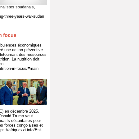
rnalistes soudanais,
ng-three-years-war-sudan
n focus
turbulences économiques
ré une action préventive
, détournant des ressources
ition. La nutrition doit
ent.
trition-in-focus/#main
DC) en décembre 2025.
 Donald Trump veut
atifs sécuritaires pour
les forces congolaises et
s://afriquexxi.info/Est-