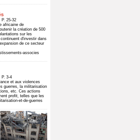
és
P. 25-32
 africaine de
utenir la création de 500
lantations sur les
continuent d'investir dans
 l'expansion de ce secteur
vestissements-associes
P. 3-4
trance et aux violences
 guerres, la militarisation
ctions, etc. Ces actions
nt profit, telles que les
itarisation-et-de-guerres