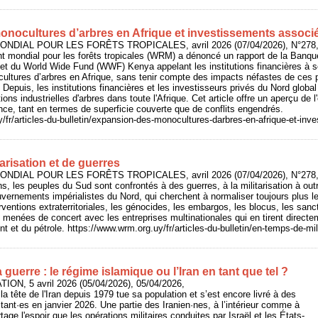
nocultures d’arbres en Afrique et investissements associ
NDIAL POUR LES FORÊTS TROPICALES, avril 2026 (07/04/2026), N°278, 
 mondial pour les forêts tropicales (WRM) a dénoncé un rapport de la Banque
t du World Wide Fund (WWF) Kenya appelant les institutions financières à so
ltures d’arbres en Afrique, sans tenir compte des impacts néfastes de ces p
epuis, les institutions financières et les investisseurs privés du Nord global 
ions industrielles d'arbres dans toute l'Afrique. Cet article offre un aperçu de
ce, tant en termes de superficie couverte que de conflits engendrés.
/fr/articles-du-bulletin/expansion-des-monocultures-darbres-en-afrique-et-in
arisation et de guerres
NDIAL POUR LES FORÊTS TROPICALES, avril 2026 (07/04/2026), N°278, 
ns, les peuples du Sud sont confrontés à des guerres, à la militarisation à ou
vernements impérialistes du Nord, qui cherchent à normaliser toujours plus les
terventions extraterritoriales, les génocides, les embargos, les blocus, les san
 menées de concert avec les entreprises multinationales qui en tirent directeme
t et du pétrole. https://www.wrm.org.uy/fr/articles-du-bulletin/en-temps-de-mil
a guerre : le régime islamique ou l’Iran en tant que tel ?
ON, 5 avril 2026 (05/04/2026), 05/04/2026,
 la tête de l'Iran depuis 1979 tue sa population et s’est encore livré à des
nt·es en janvier 2026. Une partie des Iranien·nes, à l’intérieur comme à
rtage l'espoir que les opérations militaires conduites par Israël et les États-