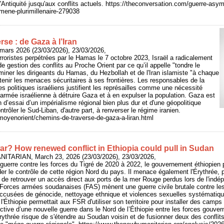
'Antiquité jusqu'aux conflits actuels. https://theconversation.com/guerre-asy
mene-plurimillenaire-279038
se : de Gaza à l’Iran
mars 2026 (23/03/2026), 23/03/2026,
rroristes perpétrées par le Hamas le 7 octobre 2023, Israël a radicalement
e gestion des conflits au Proche Orient par ce qu’il appelle "tondre le
iminer les dirigeants du Hamas, du Hezbollah et de l'Iran islamiste "à chaque
tenir les menaces sécuritaires à ses frontières. Les responsables de la
es politiques israéliens justifient les représailles comme une nécessité
l’armée israélienne à détruire Gaza et à en expulser la population. Gaza est
n d’essai d’un impérialisme régional bien plus dur et d'une géopolitique
ontrôler le Sud-Liban, d'autre part, à renverser le régime iranien.
/moyenorient/chemins-de-traverse-de-gaza-a-liran.html
r? How renewed conflict in Ethiopia could pull in Sudan
ITARIAN, March 23, 2026 (23/03/2026), 23/03/2026,
uerre contre les forces du Tigré de 2020 à 2022, le gouvernement éthiopien p
ider le contrôle de cette région Nord du pays. Il menace également l'Érythrée, 
in de retrouver un accès direct aux ports de la mer Rouge perdus lors de l'indé
s Forces armées soudanaises (FAS) mènent une guerre civile brutale contre le
 accusées de génocide, nettoyage ethnique et violences sexuelles systématiqu
l'Éthiopie permettait aux FSR d'utiliser son territoire pour installer des camp
ctive d’une nouvelle guerre dans le Nord de l’Éthiopie entre les forces gouver
Érythrée risque de s'étendre au Soudan voisin et de fusionner deux des conflits