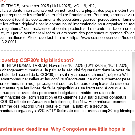
ne?
IR TRADE, November 2025 (11/11/2025), VOL. 6, N°2,
 la solidarité internationale est en net recul et la plupart des pays mettent
pour repousser les réfugié·es et réduire l'immigration. Pourtant, le monde vit 
précédent (conflits, déplacements de population, guerres, persécutions, famine
 Or les efforts déployés par la communauté internationale pour organiser ce mo
migratoires" sont malavisés et contre-productifs. Le monde fait face à un c
ète, mu par le sentiment viscéral et croissant des personnes migrantes d'aller v
 sont meilleures. Alors, que faut-il faire ? https://www.scienceopen.com/host
e.6.2.0001
ct overlap COP30’s big blindspot?
 THE NEW HUMANITARIAN, November 10, 2025 (10/11/2025), 10/11/2025,
 changement climatique, la paix et la sécurité figureraient dans le texte de
mbule de l’accord de la COP30, mais il n’y a aucune chance", déplore Will
catastrophes naturelles et les conflits s’aggravent, ce chevauchement pèse
sur les humanitaires, qui craignent que ces facteurs complexes de crise ne
 mesure que les lignes de faille géopolitiques se fracturent. Alors que le
t aux prises avec des problèmes budgétaires inédits, en raison de
en financier de l'administration états-unienne suivi par d'autres donateurs
a COP30 débute en Amazonie brésilienne, The New Humanitarian examine
gramme des Nations unies pour le climat, la paix et la sécurité.
nitarian.org/analysis/2025/11/10/climate-conflict-overlap-cop30-big-blindspo
 and missed deadlines: Why Congolese see little hope in