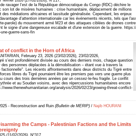
 février 2026 (27/02/2026), N°217,
 de ravager l’est de la République démocratique du Congo (RDC) déchire le
c son lot de misères humaines : crise humanitaire, déplacement de millions
t des médiations africaines et lassitude généralisée. Cependant, les enjeux
t davantage d’attention internationale car les événements récents, tels que l'
porte-parole) du mouvement armé M23 et des attaques ciblées de drones contr
nt le signe d’une dangereuse escalade et d'une extension de la guerre. https:/
-une-guerre-sans-fin
 of conflict in the Horn of Africa
ITARIAN, February 23, 2026 (23/02/2026), 23/02/2026,
Tigré s’est profondément divisée au cours des derniers mois, chaque question
ur des personnes déplacées à la démobilisation – étant vue à travers la
ce factionnelle". Les récents affrontements dans deux districts du Tigré entre
 forces libres du Tigré pourraient être les premiers pas vers une guerre plus
au cours des trois dernières années par un cessez-le-feu fragile. Le conflit
'Érythrée et au Soudan voisins, avec des répercussions humanitaires encore
s://www.thenewhumanitarian.org/analysis/2026/02/23/growing-threat-conflict-
2025 - Reconstruction and Ruin
(Bulletin de MERIP)
/
Najib HOURANI
Disarming the Camps - Palestinian Factions and the Limits
ereignty
025 (11/02/2026), N°317,