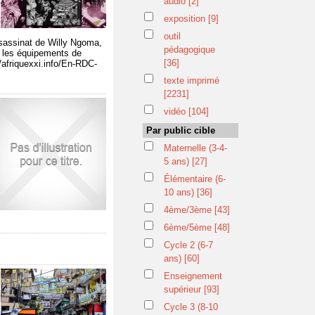
audio
[2]
exposition
[9]
outil
assassinat de Willy Ngoma,
pédagogique
e les équipements de
[36]
/afriquexxi.info/En-RDC-
texte imprimé
[2231]
vidéo
[104]
Par public cible
Maternelle (3-4-
5 ans)
[27]
Élémentaire (6-
10 ans)
[36]
4ème/3ème
[43]
6ème/5ème
[48]
Cycle 2 (6-7
ans)
[60]
Enseignement
supérieur
[93]
Cycle 3 (8-10