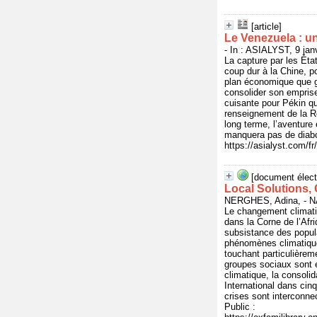
[article]
Le Venezuela : un
- In : ASIALYST, 9 jan
La capture par les Éta
coup dur à la Chine, po
plan économique que gé
consolider son emprise
cuisante pour Pékin q
renseignement de la Ré
long terme, l’aventure
manquera pas de diabo
https://asialyst.com/f
[document élect
Local Solutions,
NERGHES, Adina, - N
Le changement climatiqu
dans la Corne de l’Afr
subsistance des popul
phénomènes climatiques
touchant particulièrem
groupes sociaux sont 
climatique, la consoli
International dans cin
crises sont interconne
Public :