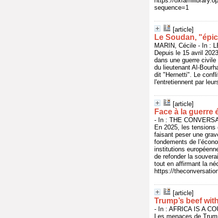
https://oxfamilibrary.
sequence=1
[article]
Le Soudan, "épic
MARIN, Cécile - In :
Depuis le 15 avril 2023
dans une guerre civile
du lieutenant Al-Bourh
dit "Hernetti". Le conf
l'entretiennent par leur
[article]
Face à la guerre
- In : THE CONVERSAT
En 2025, les tensions 
faisant peser une grav
fondements de l’économ
institutions européenn
de refonder la souvera
tout en affirmant la n
https://theconversati
[article]
Trump’s beef with
- In : AFRICA IS A CO
Les menaces de Trump 