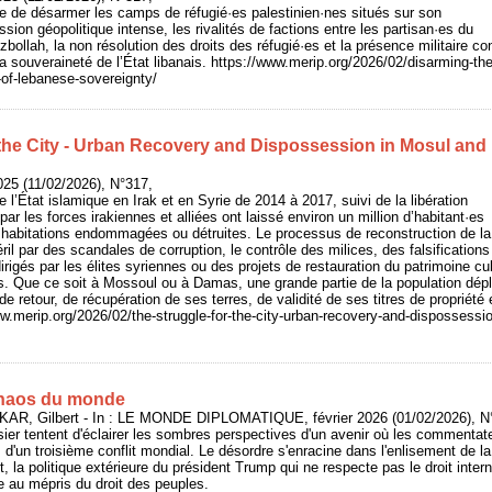
te de désarmer les camps de réfugié·es palestinien·nes situés sur son
ession géopolitique intense, les rivalités de factions entre les partisan·es du
bollah, la non résolution des droits des réfugié·es et la présence militaire co
 la souveraineté de l’État libanais. https://www.merip.org/2026/02/disarming-th
s-of-lebanese-sovereignty/
 the City - Urban Recovery and Dispossession in Mosul and
025 (11/02/2026), N°317,
 l’État islamique en Irak et en Syrie de 2014 à 2017, suivi de la libération
r les forces irakiennes et alliées ont laissé environ un million d’habitant·es
habitations endommagées ou détruites. Le processus de reconstruction de la vi
ril par des scandales de corruption, le contrôle des milices, des falsifications
rigés par les élites syriennes ou des projets de restauration du patrimoine cul
s. Que ce soit à Mossoul ou à Damas, une grande partie de la population dépl
de retour, de récupération de ses terres, de validité de ses titres de propriété
ww.merip.org/2026/02/the-struggle-for-the-city-urban-recovery-and-dispossessi
chaos du monde
AR, Gilbert - In : LE MONDE DIPLOMATIQUE, février 2026 (01/02/2026), N°
sier tentent d'éclairer les sombres perspectives d'un avenir où les commenta
 d'un troisième conflit mondial. Le désordre s'enracine dans l'enlisement de la
, la politique extérieure du président Trump qui ne respecte pas le droit inter
 au mépris du droit des peuples.