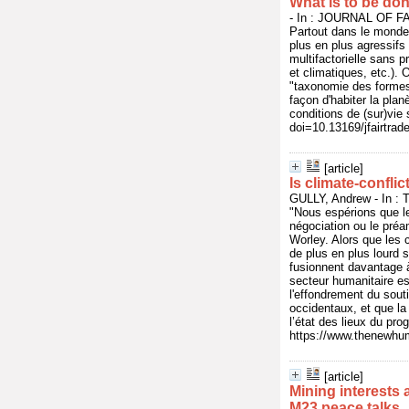
What is to be do
- In : JOURNAL OF FA
Partout dans le monde,
plus en plus agressifs 
multifactorielle sans 
et climatiques, etc.).
"taxonomie des formes 
façon d'habiter la plan
conditions de (sur)vie
doi=10.13169/jfairtrad
[article]
Is climate-confli
GULLY, Andrew - In :
"Nous espérions que le
négociation ou le préa
Worley. Alors que les 
de plus en plus lourd 
fusionnent davantage à
secteur humanitaire es
l'effondrement du souti
occidentaux, et que l
l’état des lieux du pro
https://www.thenewhuma
[article]
Mining interests
M23 peace talks