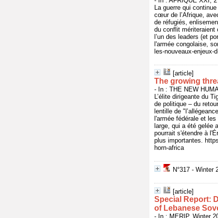
- In : AFRIQUE XXI, 27
La guerre qui continue
cœur de l’Afrique, ave
de réfugiés, enlisemen
du conflit mériteraien
l’un des leaders (et 
l'armée congolaise, so
les-nouveaux-enjeux-d
[article]
The growing threat
- In : THE NEW HUMAN
L’élite dirigeante du 
de politique – du reto
lentille de "l’allégean
l'armée fédérale et les
large, qui a été gelée 
pourrait s'étendre à l
plus importantes. http
horn-africa
N°317 - Winter 
[article]
Special Report: 
of Lebanese Sov
- In : MERIP, Winter 2