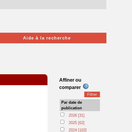
Aide à la recherche
Affiner ou
comparer
Par date de
publication
2026
[31]
2025
[62]
2024
[102]