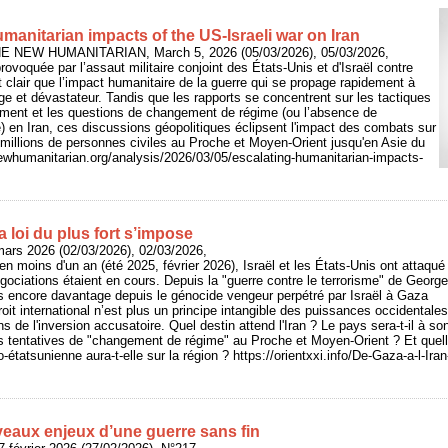
manitarian impacts of the US-Israeli war on Iran
: THE NEW HUMANITARIAN, March 5, 2026 (05/03/2026), 05/03/2026,
rovoquée par l’assaut militaire conjoint des États-Unis et d'Israël contre
est clair que l’impact humanitaire de la guerre qui se propage rapidement à
rge et dévastateur. Tandis que les rapports se concentrent sur les tactiques
nement et les questions de changement de régime (ou l’absence de
 en Iran, ces discussions géopolitiques éclipsent l'impact des combats sur
 millions de personnes civiles au Proche et Moyen-Orient jusqu'en Asie du
ewhumanitarian.org/analysis/2026/03/05/escalating-humanitarian-impacts-
la loi du plus fort s’impose
mars 2026 (02/03/2026), 02/03/2026,
en moins d'un an (été 2025, février 2026), Israël et les États-Unis ont attaqué
égociations étaient en cours. Depuis la "guerre contre le terrorisme" de George
 encore davantage depuis le génocide vengeur perpétré par Israël à Gaza
oit international n’est plus un principe intangible des puissances occidentales,
de l'inversion accusatoire. Quel destin attend l'Iran ? Le pays sera-t-il à son
 tentatives de "changement de régime" au Proche et Moyen-Orient ? Et quel
étatsunienne aura-t-elle sur la région ? https://orientxxi.info/De-Gaza-a-l-Iran-l
eaux enjeux d’une guerre sans fin