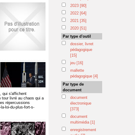
2023
[90]
2022
[64]
2021
[35]
2020
[51]
Par type d'outil
dossier, livret
pédagogique
[15]
jeu
[16]
mallette
pédagogique
[4]
Par type de
document
 qui s'affichent
document
 tour livré au chaos qui a
les répercussions
électronique
a-loi-du-plus-fort-s-
[373]
document
multimédia
[1]
enregistrement