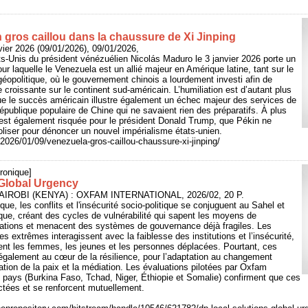
 gros caillou dans la chaussure de Xi Jinping
vier 2026 (09/01/2026), 09/01/2026,
ts-Unis du président vénézuélien Nicolás Maduro le 3 janvier 2026 porte un
ur laquelle le Venezuela est un allié majeur en Amérique latine, tant sur le
opolitique, où le gouvernement chinois a lourdement investi afin de
 croissante sur le continent sud-américain. L’humiliation est d’autant plus
ue le succès américain illustre également un échec majeur des services de
publique populaire de Chine qui ne savaient rien des préparatifs. À plus
 est également risquée pour le président Donald Trump, que Pékin ne
liser pour dénoncer un nouvel impérialisme états-unien.
r/2026/01/09/venezuela-gros-caillou-chaussure-xi-jinping/
ronique]
 Global Urgency
AIROBI (KENYA) : OXFAM INTERNATIONAL, 2026/02, 20 P.
e, les conflits et l'insécurité socio-politique se conjuguent au Sahel et
ique, créant des cycles de vulnérabilité qui sapent les moyens de
ations et menacent des systèmes de gouvernance déjà fragiles. Les
 extrêmes interagissent avec la faiblesse des institutions et l’insécurité,
ent les femmes, les jeunes et les personnes déplacées. Pourtant, ces
également au cœur de la résilience, pour l’adaptation au changement
dation de la paix et la médiation. Les évaluations pilotées par Oxfam
q pays (Burkina Faso, Tchad, Niger, Éthiopie et Somalie) confirment que ces
ctées et se renforcent mutuellement.