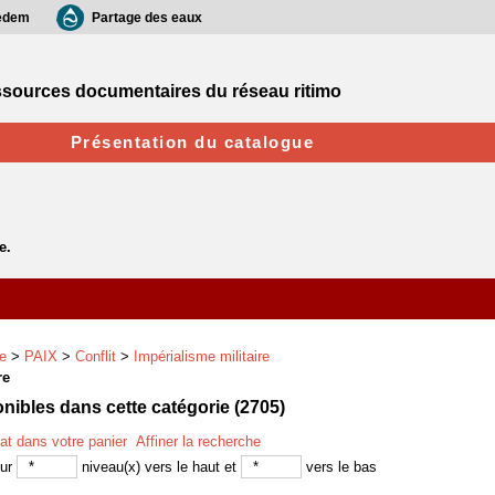
edem
Partage des eaux
sources documentaires du réseau ritimo
Présentation du catalogue
e
>
PAIX
>
Conflit
>
Impérialisme militaire
re
ibles dans cette catégorie (
2705
)
tat dans votre panier
Affiner la recherche
sur
niveau(x) vers le haut et
vers le bas