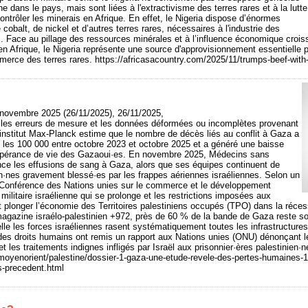
ne dans le pays, mais sont liées à l'extractivisme des terres rares et à la lutte
ontrôler les minerais en Afrique. En effet, le Nigeria dispose d’énormes
 cobalt, de nickel et d’autres terres rares, nécessaires à l'industrie des
. Face au pillage des ressources minérales et à l’influence économique crois
n Afrique, le Nigeria représente une source d'approvisionnement essentielle 
merce des terres rares. https://africasacountry.com/2025/11/trumps-beef-with-
novembre 2025 (26/11/2025), 26/11/2025,
les erreurs de mesure et les données déformées ou incomplètes provenant
 l'institut Max-Planck estime que le nombre de décès liés au conflit à Gaza a
les 100 000 entre octobre 2023 et octobre 2025 et a généré une baisse
spérance de vie des Gazaoui·es. En novembre 2025, Médecins sans
nce les effusions de sang à Gaza, alors que ses équipes continuent de
n·nes gravement blessé·es par les frappes aériennes israéliennes. Selon un
 Conférence des Nations unies sur le commerce et le développement
militaire israélienne qui se prolonge et les restrictions imposées aux
it plonger l’économie des Territoires palestiniens occupés (TPO) dans la réces
 magazine israélo-palestinien +972, près de 60 % de la bande de Gaza reste s
elle les forces israéliennes rasent systématiquement toutes les infrastructur
des droits humains ont remis un rapport aux Nations unies (ONU) dénonçant le 
 et les traitements indignes infligés par Israël aux prisonnier·ères palestinien·n
/moyenorient/palestine/dossier-1-gaza-une-etude-revele-des-pertes-humaines-
s-precedent.html