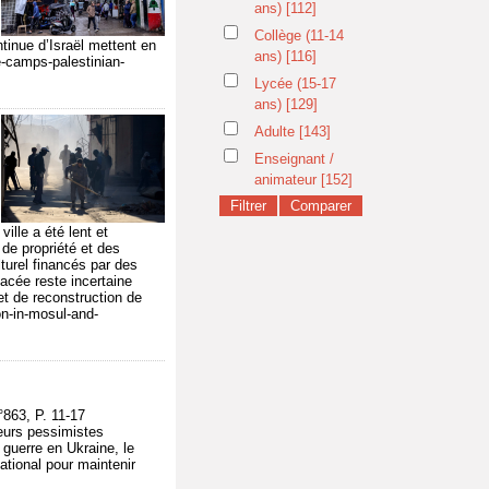
ans)
[112]
Collège (11-14
ntinue d’Israël mettent en
ans)
[116]
e-camps-palestinian-
Lycée (15-17
ans)
[129]
Adulte
[143]
Enseignant /
animateur
[152]
lle a été lent et
 de propriété et des
turel financés par des
acée reste incertaine
 et de reconstruction de
on-in-mosul-and-
863, P. 11-17
teurs pessimistes
 guerre en Ukraine, le
national pour maintenir