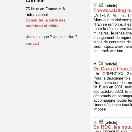
Adresse
[article]
75 lieux en France et à
The escalating hu
l'international
LATIFI, Ali M. - In 
Alors que la violence p
Consulter la carte des
l’Iran se renforce, il 
membres et relais
toute la région sera la
militaires, le renseig
Une remarque ? Une question ?
changement de régime)
la vie de centaines de
contact
Sud. https://www.then
us-israeli-war-iran
[article]
De Gaza à l’Iran, 
- In : ORIENT XXI, 2 
Pour la deuxième fois 
l'Iran, alors que des n
W. Bush en 2001, mais
dès octobre 2023, le dr
désormais en parangons 
accompagné toutes les
l’inconséquence israélo-
impose
[article]
En RDC, les nouv