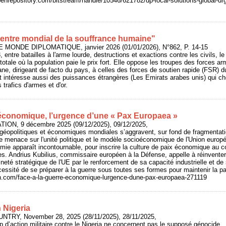
openrepository.com/bitstream/handle/10546/621782/dp-local-solutions-global-
entre mondial de la souffrance humaine"
 LE MONDE DIPLOMATIQUE, janvier 2026 (01/01/2026), N°862, P. 14-15
, entre batailles à l'arme lourde, destructions et exactions contre les civils,
 totale où la population paie le prix fort. Elle oppose les troupes des forces
ane, dirigeant de facto du pays, à celles des forces de soutien rapide (FSR)
lit intéresse aussi des puissances étrangères (Les Emirats arabes unis) qui cher
s trafics d'armes et d'or.
 économique, l’urgence d’une « Pax Europaea »
ION, 9 décembre 2025 (09/12/2025), 09/12/2025,
géopolitiques et économiques mondiales s’aggravent, sur fond de fragmentatio
e menace sur l'unité politique et le modèle socioéconomique de l'Union euro
ie apparaît incontournable, pour inscrire la culture de paix économique au 
es. Andrius Kubilius, commissaire européen à la Défense, appelle à réinventer
ineté stratégique de l'UE par le renforcement de sa capacité industrielle et d
écessité de se préparer à la guerre sous toutes ses formes pour maintenir la pa
on.com/face-a-la-guerre-economique-lurgence-dune-pax-europaea-271119
 Nigeria
UNTRY, November 28, 2025 (28/11/2025), 28/11/2025,
d’action militaire contre le Nigeria ne concernent pas le supposé génocide