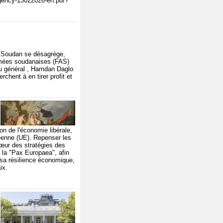
urgency-13022026-en.pdf?
 le Soudan se désagrège,
 armées soudanaises (FAS)
 du général , Hamdan Daglo
chent à en tirer profit et
n de l'économie libérale,
péenne (UE). Repenser les
cœur des stratégies des
 la "Pax Europaea", afin
e sa résilience économique,
ix.