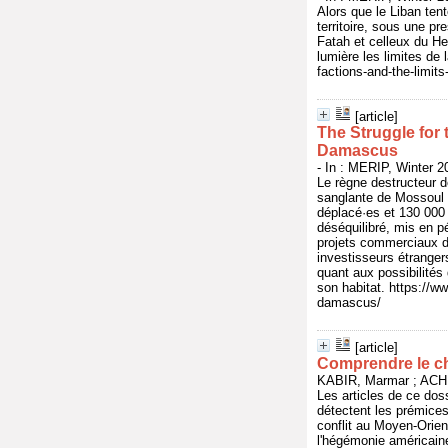
Alors que le Liban ten
territoire, sous une pr
Fatah et celleux du Hez
lumière les limites de
factions-and-the-limit
[article]
The Struggle for
Damascus
- In : MERIP, Winter 2
Le règne destructeur de
sanglante de Mossoul pa
déplacé·es et 130 000 
déséquilibré, mis en pé
projets commerciaux di
investisseurs étranger
quant aux possibilités 
son habitat. https://w
damascus/
[article]
Comprendre le 
KABIR, Marmar ; ACHK
Les articles de ce dos
détectent les prémices
conflit au Moyen-Orient
l'hégémonie américaine