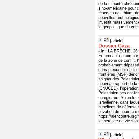
de la minorité chrétien
sino-américaine pour c
réserves de lithium, de
nouvelles technologies
investit massivement e
la géopolitique du com
[article]
Dossier Gaza
- In : LA BRÈCHE, 26 
En prenant en compte 
de la zone de conflit,
probablement dépassé 
sans précédent de l'e
frontières (MSF) déno
soigner des Palestinie
nouveau rapport de la
(CNUCED), l’opération 
Palestinien·nes ont fa
enregistrée. Selon le
israélienne, dans laqu
israéliens de défense 
privation de nourriture
https://alencontre.org
lesperance-de-vie-san
[article]