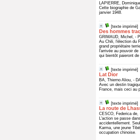
LAPIERRE, Dominique,
Cette biographie de Ga
janvier 1948.
[texte imprimé]
Des hommes tra
GRIMAUD, Michel, - 
Au Chili, l'élection d
grand propriétaire ter
l'arrivée au pouvoir d
qui bientôt paieront de 
[texte imprimé]
Lat Dior
BA, Thierno Aliou, 
Avec un destin tragique
France, mais ceci au p
[texte imprimé]
La route de Lhas
CESCO, Federica de,
L'action se passe dans
accidentellement. Seul
Karma, une jeune Tibét
occupation chinoise.