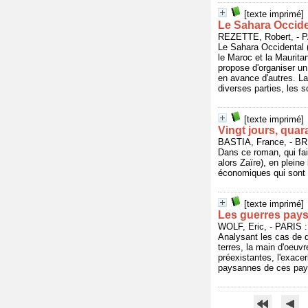
[texte imprimé]
Le Sahara Occiden
REZETTE, Robert, - 
Le Sahara Occidental (d
le Maroc et la Mauritan
propose d'organiser un
en avance d'autres. La
diverses parties, les 
[texte imprimé]
Vingt jours, quar
BASTIA, France, - B
Dans ce roman, qui fai
alors Zaïre), en pleine
économiques qui sont 
[texte imprimé]
Les guerres pays
WOLF, Eric, - PARIS 
Analysant les cas de d
terres, la main d'oeuvr
préexistantes, l'exace
paysannes de ces pays 