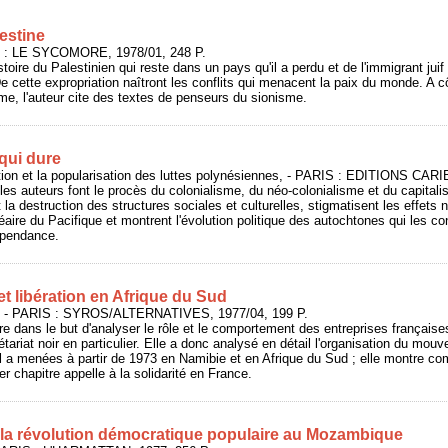
lestine
S : LE SYCOMORE, 1978/01, 248 P.
istoire du Palestinien qui reste dans un pays qu'il a perdu et de l'immigrant juif 
 De cette expropriation naîtront les conflits qui menacent la paix du monde. A
me, l'auteur cite des textes de penseurs du sionisme.
 qui dure
rmation et la popularisation des luttes polynésiennes, - PARIS : EDITIONS CA
les auteurs font le procès du colonialisme, du néo-colonialisme et du capital
t la destruction des structures sociales et culturelles, stigmatisent les effets
éaire du Pacifique et montrent l'évolution politique des autochtones qui les co
dépendance.
et libération en Afrique du Sud
, - PARIS : SYROS/ALTERNATIVES, 1977/04, 199 P.
vre dans le but d'analyser le rôle et le comportement des entreprises française
létariat noir en particulier. Elle a donc analysé en détail l'organisation du mou
l a menées à partir de 1973 en Namibie et en Afrique du Sud ; elle montre com
r chapitre appelle à la solidarité en France.
la révolution démocratique populaire au Mozambique