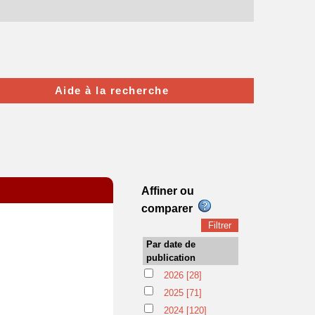
Aide à la recherche
Affiner ou
comparer
Par date de
publication
2026
[28]
2025
[71]
2024
[120]