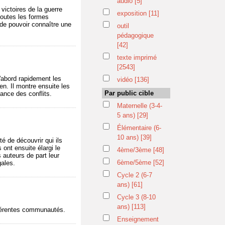
audio
[5]
victoires de la guerre
exposition
[11]
toutes les formes
 de pouvoir connaître une
outil
pédagogique
[42]
texte imprimé
[2543]
d'abord rapidement les
vidéo
[136]
en. Il montre ensuite les
Par public cible
ance des conflits.
Maternelle (3-4-
5 ans)
[29]
Élémentaire (6-
10 ans)
[39]
é de découvrir qui ils
 ont ensuite élargi le
4ème/3ème
[48]
 auteurs de part leur
6ème/5ème
[52]
gales.
Cycle 2 (6-7
ans)
[61]
Cycle 3 (8-10
ans)
[113]
fférentes communautés.
Enseignement