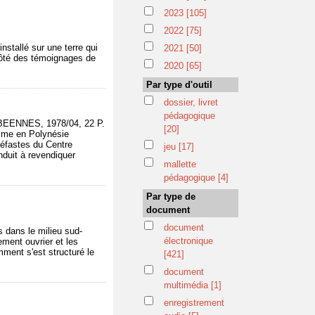
2023
[105]
2022
[75]
installé sur une terre qui
2021
[50]
 côté des témoignages de
2020
[65]
Par type d'outil
dossier, livret
pédagogique
RIBEENNES, 1978/04, 22 P.
[20]
isme en Polynésie
 néfastes du Centre
jeu
[17]
nduit à revendiquer
mallette
pédagogique
[4]
Par type de
document
document
s dans le milieu sud-
électronique
vement ouvrier et les
ment s'est structuré le
[421]
document
multimédia
[1]
enregistrement