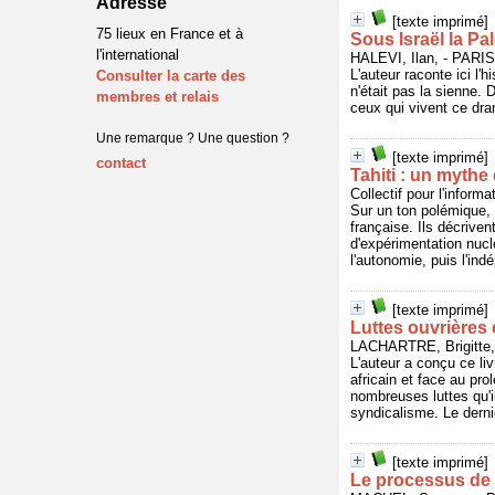
Adresse
[texte imprimé]
75 lieux en France et à
Sous Israël la Pa
l'international
HALEVI, Ilan, - PARI
L'auteur raconte ici l'h
Consulter la carte des
n'était pas la sienne.
membres et relais
ceux qui vivent ce dra
Une remarque ? Une question ?
[texte imprimé]
contact
Tahiti : un mythe
Collectif pour l'info
Sur un ton polémique, 
française. Ils décriven
d'expérimentation nucl
l'autonomie, puis l'in
[texte imprimé]
Luttes ouvrières 
LACHARTRE, Brigitte
L'auteur a conçu ce li
africain et face au pro
nombreuses luttes qu'i
syndicalisme. Le dernie
[texte imprimé]
Le processus de 