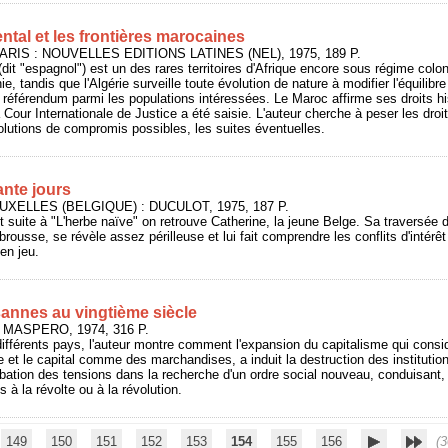
tal et les frontières marocaines
PARIS : NOUVELLES EDITIONS LATINES (NEL), 1975, 189 P.
it "espagnol") est un des rares territoires d'Afrique encore sous régime coloni
ie, tandis que l'Algérie surveille toute évolution de nature à modifier l'équilib
 référendum parmi les populations intéressées. Le Maroc affirme ses droits hi
 Cour Internationale de Justice a été saisie. L'auteur cherche à peser les dro
solutions de compromis possibles, les suites éventuelles.
ante jours
RUXELLES (BELGIQUE) : DUCULOT, 1975, 187 P.
t suite à "L'herbe naïve" on retrouve Catherine, la jeune Belge. Sa traversée 
 brousse, se révèle assez périlleuse et lui fait comprendre les conflits d'intérêt
en jeu.
annes au vingtième siècle
: MASPERO, 1974, 316 P.
ifférents pays, l'auteur montre comment l'expansion du capitalisme qui consi
e et le capital comme des marchandises, a induit la destruction des institution
rbation des tensions dans la recherche d'un ordre social nouveau, conduisant,
à la révolte ou à la révolution.
149
150
151
152
153
154
155
156
(3