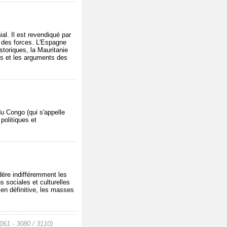
al. Il est revendiqué par
re des forces. L'Espagne
storiques, la Mauritanie
its et les arguments des
du Congo (qui s'appelle
 politiques et
dère indifféremment les
s sociales et culturelles
 en définitive, les masses
061 - 3080 / 3110)