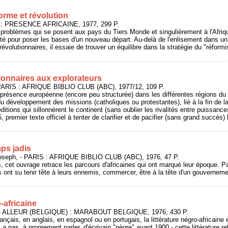
orme et révolution
 : PRESENCE AFRICAINE, 1977, 299 P.
 problèmes qui se posent aux pays du Tiers Monde et singulièrement à l'Afriq
alité pour poser les bases d'un nouveau départ. Au-delà de l'enlisement dans 
révolutionnaires, il essaie de trouver un équilibre dans la stratégie du "réform
ionnaires aux explorateurs
PARIS : AFRIQUE BIBLIO CLUB (ABC), 1977/12, 109 P.
 présence européenne (encore peu structurée) dans les différentes régions du 
u développement des missions (catholiques ou protestantes), lié à la fin de la 
ditions qui sillonnèrent le continent (sans oublier les rivalités entre puissan
, premier texte officiel à tenter de clarifier et de pacifier (sans grand succès) 
ps jadis
seph, - PARIS : AFRIQUE BIBLIO CLUB (ABC), 1976, 47 P.
cet ouvrage retrace les parcours d'africaines qui ont marqué leur époque. Par
es ont su tenir tête à leurs ennemis, commercer, être à la tête d'un gouvernem
-africaine
 - ALLEUR (BELGIQUE) : MARABOUT BELGIQUE, 1976, 430 P.
français, en anglais, en espagnol ou en portugais, la littérature négro-africaine
y a pas, à proprement parler, d'écrivain "nègre" avant 1900 - cette littérature r