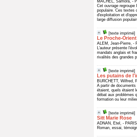
MACHEL, Samora, - P
Cet ouvrage regroupe l
populaire. Ces textes 
d'exploitation et d'op
large diffusion populair
[texte imprimé]
Le Proche-Orient
ALEM, Jean-Pierre, 
L'auteur présente l'év
mandats anglais et fra
rivalités des grandes 
[texte imprimé]
Les putains de l'
BURCHETT, Wilfred, 
A partir de documents 
étaient, quels étaient 
débat aux problèmes qu
formation ou leur milie
[texte imprimé]
Sitt Marie Rose
ADNAN, Etel, - PAR
Roman, essai, témoign