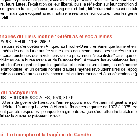
 leurs luttes, l'exaltation de leur liberté, puis la réflexion sur leur condition d
et grave à la fois, où court un sang neuf et fort ; littérature riche aussi de t
nt, mais qui évoquent avec maîtrise la réalité de leur culture. Tous les genres
viril.
naires du Tiers monde : Guérillas et socialismes
PARIS : SEUIL, 1976, 266 P.
séjours et d'enquêtes en Afrique, au Proche-Orient, en Amérique latine et en 
et méthodes de la lutte armée sur les trois continents, avec ses succès mais 
es caractéristiques des révolutions qui se proclament "socialistes" ainsi que
blèmes de la bureaucratie et de l'autogestion". A travers les expériences les
 étudie d'un regard critique les guérillas et contre-insurrections, les métamor
 "tiersmondiste" et un certain nombre d'autres mythes révolutionnaires de l'épo
nérale consacrée au sous-développement du tiers monde et à sa dépendance (p
u du pachyderme
RIS : EDITIONS SOCIALES, 1976, 319 P.
 30 ans de guerre de libération, l'armée populaire du Vietnam infligeait à la pol
e défaite. L'auteur qui a vécu à Hanoï la fin de cette guerre de 1972 à 1975, 
'ont pas été respectés, pourquoi le régime de Saïgon s'est effondré brutaleme
iser la guerre et préparer l'avenir.
rté : Le triomphe et la tragédie de Gandhi