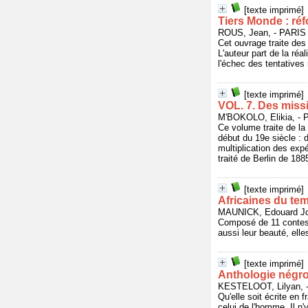
[texte imprimé]
Tiers Monde : réf
ROUS, Jean, - PARIS
Cet ouvrage traite des
L'auteur part de la ré
l'échec des tentatives 
[texte imprimé]
VOL. 7. Des miss
M'BOKOLO, Elikia, - 
Ce volume traite de la
début du 19e siècle : d
multiplication des expé
traité de Berlin de 1885
[texte imprimé]
Africaines du tem
MAUNICK, Edouard Jo
Composé de 11 contes, 
aussi leur beauté, ell
[texte imprimé]
Anthologie négro
KESTELOOT, Lilyan,
Qu'elle soit écrite en 
celui de l'homme. Il n'