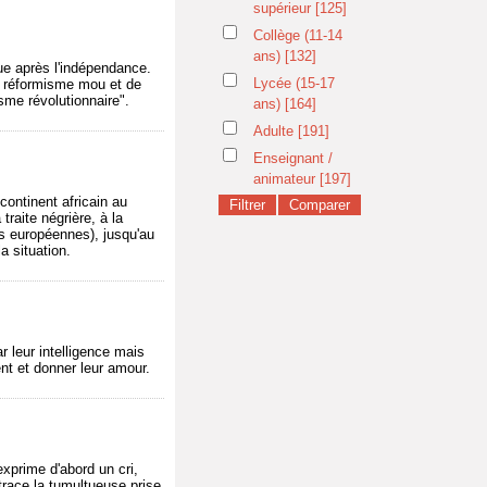
supérieur
[125]
Collège (11-14
ans)
[132]
ue après l'indépendance.
Lycée (15-17
un réformisme mou et de
isme révolutionnaire".
ans)
[164]
Adulte
[191]
Enseignant /
animateur
[197]
continent africain au
traite négrière, à la
ces européennes), jusqu'au
la situation.
 leur intelligence mais
ent et donner leur amour.
 exprime d'abord un cri,
etrace la tumultueuse prise