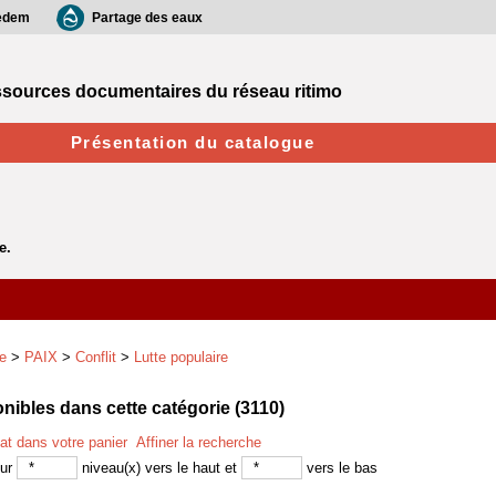
edem
Partage des eaux
sources documentaires du réseau ritimo
Présentation du catalogue
e
>
PAIX
>
Conflit
>
Lutte populaire
ibles dans cette catégorie (
3110
)
tat dans votre panier
Affiner la recherche
sur
niveau(x) vers le haut et
vers le bas