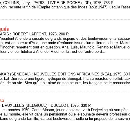
 COLLINS, Larry - PARIS : LIVRE DE POCHE (LDP), 1975, 733 P.
ndhi raconte la fin de l'Empire britannique des Indes (août 1947) jusqu'à l'a
qués
PARIS : ROBERT LAFFONT, 1975, 200 P.
u Président Allende a suscité de grands espoirs et des bouleversements sociaux.
rien, est amoureux d'Ana, une amie d'enfance issue d'un milieu modeste. Mais le
e Pinochet remettent tout en question. Ana, Luis, Mauricio, Renato et Manuel d
leur vie leur fidélité à Allende. Vicente, lui, est de l'autre bord...
- DAKAR (SENEGAL) : NOUVELLES EDITIONS AFRICAINES (NEA), 1975, 30 
, Lat Dior reste une figure mythique du Sénégal. Il a su résister, en effet, au
éril de sa vie. Bien qu'il soit aimé de son peuple, les français ne le reconna
sa
 - BRUXELLES (BELGIQUE) : DUCULOT, 1975, 330 P.
 les années 1950. Carrie Mason, jeune anglaise, vit à Darjeeling où son père
e au monde, elle vit dans un pensionnat où elle souhaite devenir professeur d'
aine de grande famille, va tout bouleverser : celle-ci lui propose de la suivr