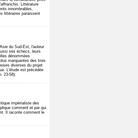
'affranchis. Littérature
alents innombrables,
 littéraires paraissent
Asie du Sud-Est, l'auteur
aussi ses échecs, leurs
 celles dénommées
 plus marquantes des trois
phoses diverses du projet
que. L'étude est précédée
. 23-58).
itique impérialiste des
explique comment et par qui
nt. Il raconte comment le