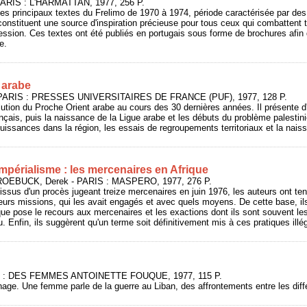
ARIS : L'HARMATTAN, 1977, 256 P.
es principaux textes du Frelimo de 1970 à 1974, période caractérisée par des 
constituent une source d'inspiration précieuse pour tous ceux qui combattent 
pression. Ces textes ont été publiés en portugais sous forme de brochures afin
e.
 arabe
- PARIS : PRESSES UNIVERSITAIRES DE FRANCE (PUF), 1977, 128 P.
olution du Proche Orient arabe au cours des 30 dernières années. Il présente 
nçais, puis la naissance de la Ligue arabe et les débuts du problème palestini
puissances dans la région, les essais de regroupements territoriaux et la naiss
impérialisme : les mercenaires en Afrique
ROEBUCK, Derek - PARIS : MASPERO, 1977, 276 P.
issus d'un procès jugeant treize mercenaires en juin 1976, les auteurs ont tent
leurs missions, qui les avait engagés et avec quels moyens. De cette base, ils
e pose le recours aux mercenaires et les exactions dont ils sont souvent les
u. Enfin, ils suggèrent qu'un terme soit définitivement mis à ces pratiques illé
IS : DES FEMMES ANTOINETTE FOUQUE, 1977, 115 P.
age. Une femme parle de la guerre au Liban, des affrontements entre les di