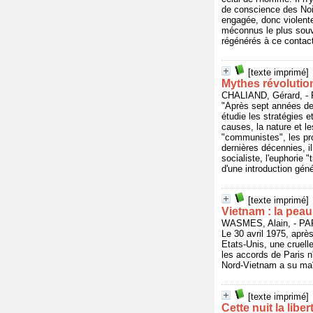
de conscience des Noirs,
engagée, donc violente 
méconnus le plus souve
régénérés à ce contact 
[texte imprimé]
Mythes révolution
CHALIAND, Gérard, - 
"Après sept années de 
étudie les stratégies 
causes, la nature et l
"communistes", les pro
dernières décennies, il
socialiste, l'euphorie
d'une introduction gé
[texte imprimé]
Vietnam : la pea
WASMES, Alain, - PA
Le 30 avril 1975, après
Etats-Unis, une cruell
les accords de Paris n
Nord-Vietnam a su maîtr
[texte imprimé]
Cette nuit la libe