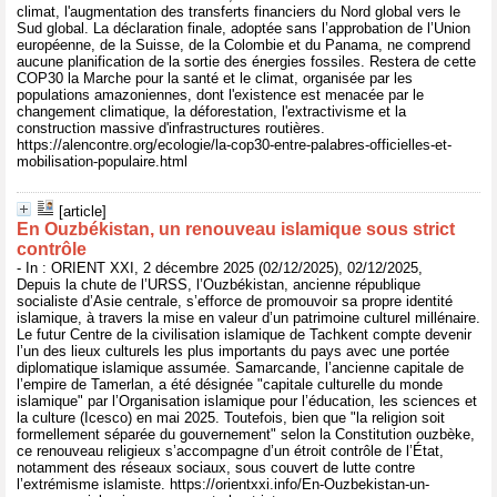
climat, l'augmentation des transferts financiers du Nord global vers le
Sud global. La déclaration finale, adoptée sans l’approbation de l’Union
européenne, de la Suisse, de la Colombie et du Panama, ne comprend
aucune planification de la sortie des énergies fossiles. Restera de cette
COP30 la Marche pour la santé et le climat, organisée par les
populations amazoniennes, dont l'existence est menacée par le
changement climatique, la déforestation, l'extractivisme et la
construction massive d'infrastructures routières.
https://alencontre.org/ecologie/la-cop30-entre-palabres-officielles-et-
mobilisation-populaire.html
[article]
En Ouzbékistan, un renouveau islamique sous strict
contrôle
- In : ORIENT XXI, 2 décembre 2025 (02/12/2025), 02/12/2025,
Depuis la chute de l’URSS, l’Ouzbékistan, ancienne république
socialiste d’Asie centrale, s’efforce de promouvoir sa propre identité
islamique, à travers la mise en valeur d’un patrimoine culturel millénaire.
Le futur Centre de la civilisation islamique de Tachkent compte devenir
l’un des lieux culturels les plus importants du pays avec une portée
diplomatique islamique assumée. Samarcande, l’ancienne capitale de
l’empire de Tamerlan, a été désignée "capitale culturelle du monde
islamique" par l’Organisation islamique pour l’éducation, les sciences et
la culture (Icesco) en mai 2025. Toutefois, bien que "la religion soit
formellement séparée du gouvernement" selon la Constitution ouzbèke,
ce renouveau religieux s’accompagne d’un étroit contrôle de l’État,
notamment des réseaux sociaux, sous couvert de lutte contre
l’extrémisme islamiste. https://orientxxi.info/En-Ouzbekistan-un-