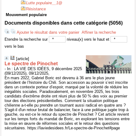
Lutte populaire__1
@
Résistance
Mouvement populaire
Documents disponibles dans cette catégorie (
5056
)
Ajouter le résultat dans votre panier
Affiner la recherche
Etendre la recherche sur
niveau(x) vers le haut et
vers le bas
[article]
Le spectre de Pinochet
- In : LA VIE DES IDÉES, 9 décembre 2025
(09/12/2025), 09/12/2025,
En mars 2022, Gabriel Boric est devenu à 36 ans le plus jeune
président de l’histoire du Chili. Son accession au pouvoir s’est inscrite
dans un contexte porteur d’espoir, marqué par la volonté de réduire les
inégalités sociales. Paradoxalement, en novembre 2025, les trois
candidats d'extrême droite ont réuni plus de 50 % des voix au premier
tour des élections présidentielles. Comment la situation politique
chilienne a-t-elle pu prendre un tournant aussi radical en quatre ans ?
S'agit-il d'un retour brutal de balancier, face à une politique jugée trop à
gauche, ou est-ce le retour du spectre de Pinochet ? Cet article revient
sur les temps forts du mandat de Boric, en explorant les tensions entre
la mise en œuvre de réformes sociales et le retour des questions
sécuritaires. https://laviedesidees.fr/Le-spectre-de-Pinochet#page