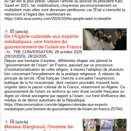
où l'air est le plus pollué. Depuis l'arrivée au pouvoir du président Kais
Saied en 2021, les mobilisations citoyennes pro-environnement se
multiplient mais elles sont devenues périlleuses car l'État a intensifié la
répression à l'égard des manifestant·es.
https://africasacountry.com/2025/10/the-people-want-to-breathe
[article]
De l’Algérie coloniale aux experts
médiatiques, une histoire du
gouvernement de l’islam en France
- In : THE CONVERSATION, 28 octobre 2025
(28/10/2025), 28/10/2025,
Depuis une trentaine d’années, différentes étapes ont jalonné le
"gouvernement de l’islam" en France, passant par un processus
d’institutionnalisation de cette religion, à travers l'adoption de plusieurs
lois concernant l'encadrement de la pratique religieuse. À rebours du
principe de laïcité, l'État français cherche à encadrer l’expression
publique de la foi musulmane, dont certains procédés trouvent leurs
origines dans le passé colonial de la France, notamment en Algérie. Ce
gouvernement de l'islam se renforce au sein d'une société française où
règne un climat anxiogène par rapport à l’islam, sur fond d'influence des
médias et de dérive autoritaire de la République.
https://theconversation.com/de-lalgerie-coloniale-aux-experts-
mediatiques-une-histoire-du-gouvernement-de-lislam-en-france-257041
[article]
Marwan Barghouti, l’homme de