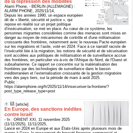
de la répression des mobilités
Alarm Phone, - BERLIN (ALLEMAGNE) :
ALARM PHONE, 2025/11/14,
Depuis les années 1990, un espace européen
dit de « liberté, sécurité et justice », qui
repose en réalité sur un projet politique
d’insécurisation, se met en place. Au cœur de ce système, les
personnes migrantes considérées comme des menaces sont mises en
danger au moyen de mécanismes de contrôle et d'une militarisation
croissante des frontières, notamment avec le nouveau Pacte européen
sur les migrations et l’asile, voté en 2024. Face à ce narratif raciste de
l’insécurité liée à la migration, les notions de sécurité et de sécurisation
sont accolées aux politiques de militarisation et de surveillance accrue
des frontières, en particulier vis-à-vis de l'Afrique du Nord, de l'Ouest et
subsaharienne. Ce rapport se concentre sur la matérialisation des
frontières par des technologies de surveillance dans le bassin
méditerranéen et l’externalisation croissante de la gestion migratoire
vers des pays tiers, sur la période de mars à août 2025.
Public :
https://alarmphone.org/fr/2025/11/14/insecuriser-la-frontiere/?
post_type_release_type=post
[article]
En Europe, des sanctions inédites
contre Israël
- In : ORIENT XXI, 11 novembre 2025
(11/11/2025), 11/11/2025,
Lancé en 2024 en Europe et aux États-Unis après plusieurs mois de
guerre à Gaza, le mouvement de boycott financier, commercial et