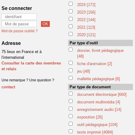
2024
[172]
Se connecter
2023
[156]
2022
[144]
2021
[113]
Mot de passe oublié ?
2020
[121]
Adresse
Par type d'outil
dossier, livret pédagogique
75 lieux en France et à
[48]
l'international
Consulter la carte des membres
fiche d'animation
[2]
et relais
jeu
[48]
mallette pédagogique
[6]
Une remarque ? Une question ?
contact
Par type de document
document électronique
[660]
document multimédia
[4]
enregistrement audio
[14]
exposition
[26]
outil pédagogique
[104]
texte imprimé
[4084]