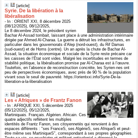
[article]
Syrie. De la libération à la
libéralisation
- In : ORIENT XXI, 8 décembre 2025
(08/12/2025), 08/12/2025,
Le 8 décembre 2024, le président syrien
Bachar Al-Assad tombait, laissant place à une administration intérimaire
dirigée par Ahmed Al-Charaa. La guerre a détruit les infrastructures, en
particulier dans les gouvernorats d’Alep (nord-ouest), du Rif Damas
(sud-ouest) et de Homs (centre). Un an après la chute de Bachar Al-
Assad, la situation économique et sociale de la Syrie reste précaire car
les caisses de l’État sont vides. Malgré les incertitudes en termes de
stabilité politique, la libéralisation promise par Al-Charaa est à l’œuvre.
Toutefois, en l’absence de reconstruction concrète, les Syrien·nes ont
peu de perspectives économiques, avec près de 90 % de la population
vivant sous le seuil de pauvreté. https://orientxxi.info/Syrie-De-la-
liberation-a-la-liberalisation
[article]
Les « Afriques » de Frantz Fanon
- In : AFRIQUE XXI, 5 décembre 2025
(05/12/2025), 05/12/2025,
Martiniquais. Français. Algérien. Africain. Ces
quatre adjectifs reflètent les multiples
identités de Frantz Fanon, ses citoyennetés qui renvoient à des
espaces différents : "ses FranceS, ses AlgérieS, ses AfriqueS et peut-
être même ses MartiniqueS", correspondant à ses propres géographies.
Toute sa vie, ce psychiatre et militant anticolonial a dénoncé la