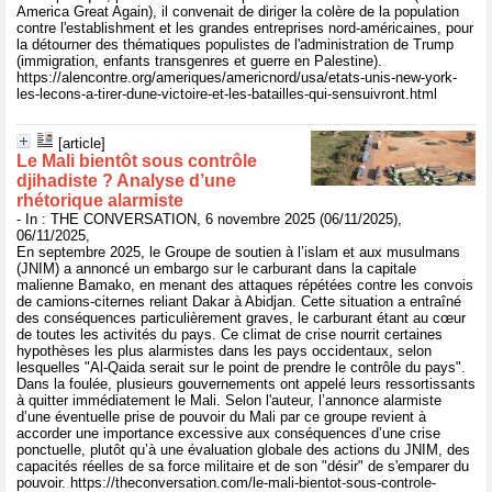
America Great Again), il convenait de diriger la colère de la population
contre l'establishment et les grandes entreprises nord-américaines, pour
la détourner des thématiques populistes de l'administration de Trump
(immigration, enfants transgenres et guerre en Palestine).
https://alencontre.org/ameriques/americnord/usa/etats-unis-new-york-
les-lecons-a-tirer-dune-victoire-et-les-batailles-qui-sensuivront.html
[article]
Le Mali bientôt sous contrôle
djihadiste ? Analyse d’une
rhétorique alarmiste
- In : THE CONVERSATION, 6 novembre 2025 (06/11/2025),
06/11/2025,
En septembre 2025, le Groupe de soutien à l’islam et aux musulmans
(JNIM) a annoncé un embargo sur le carburant dans la capitale
malienne Bamako, en menant des attaques répétées contre les convois
de camions-citernes reliant Dakar à Abidjan. Cette situation a entraîné
des conséquences particulièrement graves, le carburant étant au cœur
de toutes les activités du pays. Ce climat de crise nourrit certaines
hypothèses les plus alarmistes dans les pays occidentaux, selon
lesquelles "Al-Qaida serait sur le point de prendre le contrôle du pays".
Dans la foulée, plusieurs gouvernements ont appelé leurs ressortissants
à quitter immédiatement le Mali. Selon l'auteur, l’annonce alarmiste
d’une éventuelle prise de pouvoir du Mali par ce groupe revient à
accorder une importance excessive aux conséquences d’une crise
ponctuelle, plutôt qu’à une évaluation globale des actions du JNIM, des
capacités réelles de sa force militaire et de son "désir" de s'emparer du
pouvoir. https://theconversation.com/le-mali-bientot-sous-controle-