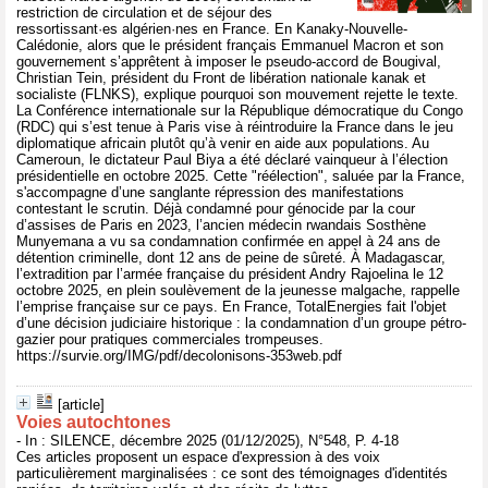
restriction de circulation et de séjour des
ressortissant·es algérien·nes en France. En Kanaky-Nouvelle-
Calédonie, alors que le président français Emmanuel Macron et son
gouvernement s’apprêtent à imposer le pseudo-accord de Bougival,
Christian Tein, président du Front de libération nationale kanak et
socialiste (FLNKS), explique pourquoi son mouvement rejette le texte.
La Conférence internationale sur la République démocratique du Congo
(RDC) qui s’est tenue à Paris vise à réintroduire la France dans le jeu
diplomatique africain plutôt qu’à venir en aide aux populations. Au
Cameroun, le dictateur Paul Biya a été déclaré vainqueur à l’élection
présidentielle en octobre 2025. Cette "réélection", saluée par la France,
s'accompagne d’une sanglante répression des manifestations
contestant le scrutin. Déjà condamné pour génocide par la cour
d’assises de Paris en 2023, l’ancien médecin rwandais Sosthène
Munyemana a vu sa condamnation confirmée en appel à 24 ans de
détention criminelle, dont 12 ans de peine de sûreté. À Madagascar,
l’extradition par l’armée française du président Andry Rajoelina le 12
octobre 2025, en plein soulèvement de la jeunesse malgache, rappelle
l’emprise française sur ce pays. En France, TotalEnergies fait l'objet
d’une décision judiciaire historique : la condamnation d’un groupe pétro-
gazier pour pratiques commerciales trompeuses.
https://survie.org/IMG/pdf/decolonisons-353web.pdf
[article]
Voies autochtones
- In : SILENCE, décembre 2025 (01/12/2025), N°548, P. 4-18
Ces articles proposent un espace d'expression à des voix
particulièrement marginalisées : ce sont des témoignages d'identités