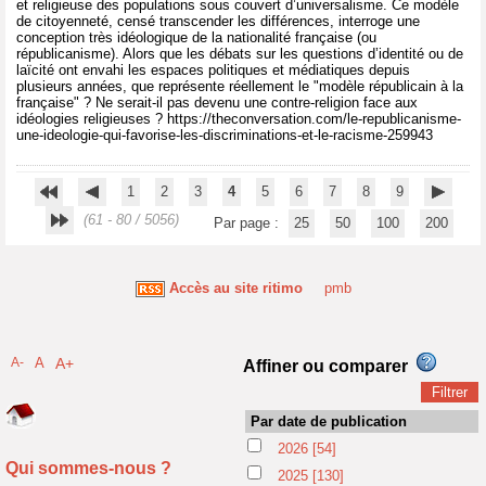
et religieuse des populations sous couvert d’universalisme. Ce modèle
de citoyenneté, censé transcender les différences, interroge une
conception très idéologique de la nationalité française (ou
républicanisme). Alors que les débats sur les questions d’identité ou de
laïcité ont envahi les espaces politiques et médiatiques depuis
plusieurs années, que représente réellement le "modèle républicain à la
française" ? Ne serait-il pas devenu une contre-religion face aux
idéologies religieuses ? https://theconversation.com/le-republicanisme-
une-ideologie-qui-favorise-les-discriminations-et-le-racisme-259943
1
2
3
4
5
6
7
8
9
(61 - 80 / 5056)
Par page :
25
50
100
200
Accès au site ritimo
pmb
A-
A
A+
Affiner ou comparer
Par date de publication
2026
[54]
Qui sommes-nous ?
2025
[130]