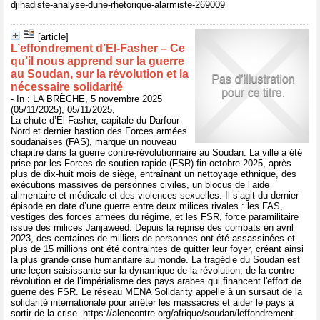
djihadiste-analyse-dune-rhetorique-alarmiste-269009
[article]
L’effondrement d’El-Fasher – Ce
qu’il nous apprend sur la guerre
au Soudan, sur la révolution et la
nécessaire solidarité
- In : LA BRÈCHE, 5 novembre 2025
(05/11/2025), 05/11/2025,
La chute d’El Fasher, capitale du Darfour-
Nord et dernier bastion des Forces armées
soudanaises (FAS), marque un nouveau
chapitre dans la guerre contre-révolutionnaire au Soudan. La ville a été
prise par les Forces de soutien rapide (FSR) fin octobre 2025, après
plus de dix-huit mois de siège, entraînant un nettoyage ethnique, des
exécutions massives de personnes civiles, un blocus de l’aide
alimentaire et médicale et des violences sexuelles. Il s’agit du dernier
épisode en date d’une guerre entre deux milices rivales : les FAS,
vestiges des forces armées du régime, et les FSR, force paramilitaire
issue des milices Janjaweed. Depuis la reprise des combats en avril
2023, des centaines de milliers de personnes ont été assassinées et
plus de 15 millions ont été contraintes de quitter leur foyer, créant ainsi
la plus grande crise humanitaire au monde. La tragédie du Soudan est
une leçon saisissante sur la dynamique de la révolution, de la contre-
révolution et de l’impérialisme des pays arabes qui financent l'effort de
guerre des FSR. Le réseau MENA Solidarity appelle à un sursaut de la
solidarité internationale pour arrêter les massacres et aider le pays à
sortir de la crise. https://alencontre.org/afrique/soudan/leffondrement-