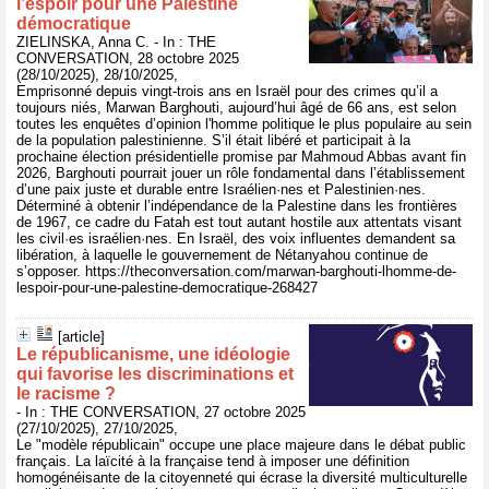
l’espoir pour une Palestine
démocratique
ZIELINSKA, Anna C. - In : THE
CONVERSATION, 28 octobre 2025
(28/10/2025), 28/10/2025,
Emprisonné depuis vingt-trois ans en Israël pour des crimes qu’il a
toujours niés, Marwan Barghouti, aujourd’hui âgé de 66 ans, est selon
toutes les enquêtes d’opinion l'homme politique le plus populaire au sein
de la population palestinienne. S’il était libéré et participait à la
prochaine élection présidentielle promise par Mahmoud Abbas avant fin
2026, Barghouti pourrait jouer un rôle fondamental dans l’établissement
d’une paix juste et durable entre Israélien·nes et Palestinien·nes.
Déterminé à obtenir l’indépendance de la Palestine dans les frontières
de 1967, ce cadre du Fatah est tout autant hostile aux attentats visant
les civil·es israélien·nes. En Israël, des voix influentes demandent sa
libération, à laquelle le gouvernement de Nétanyahou continue de
s’opposer. https://theconversation.com/marwan-barghouti-lhomme-de-
lespoir-pour-une-palestine-democratique-268427
[article]
Le républicanisme, une idéologie
qui favorise les discriminations et
le racisme ?
- In : THE CONVERSATION, 27 octobre 2025
(27/10/2025), 27/10/2025,
Le "modèle républicain" occupe une place majeure dans le débat public
français. La laïcité à la française tend à imposer une définition
homogénéisante de la citoyenneté qui écrase la diversité multiculturelle