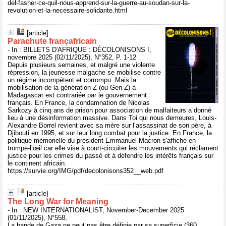
del-fasher-ce-quil-nous-apprend-sur-la-guerre-au-soudan-sur-la-
revolution-et-la-necessaire-solidarite.html
[article]
Parachute françafricain
- In : BILLETS D'AFRIQUE : DÉCOLONISONS !,
novembre 2025 (02/11/2025), N°352, P. 1-12
Depuis plusieurs semaines, et malgré une violente
répression, la jeunesse malgache se mobilise contre
un régime incompétent et corrompu. Mais la
mobilisation de la génération Z (ou Gen Z) à
Madagascar est contrariée par le gouvernement
français. En France, la condamnation de Nicolas
Sarkozy à cinq ans de prison pour association de malfaiteurs a donné
lieu à une désinformation massive. Dans Toi qui nous demeures, Louis-
Alexandre Borrel revient avec sa mère sur l’assassinat de son père, à
Djibouti en 1995, et sur leur long combat pour la justice. En France, la
politique mémorielle du président Emmanuel Macron s'affiche en
trompe-l’œil car elle vise à court-circuiter les mouvements qui réclament
justice pour les crimes du passé et à défendre les intérêts français sur
le continent africain.
https://survie.org/IMG/pdf/decolonisons352__web.pdf
[article]
The Long War for Meaning
- In : NEW INTERNATIONALIST, November-December 2025
(01/11/2025), N°558,
La bande de Gaza ne peut pas être définie par sa superficie (360