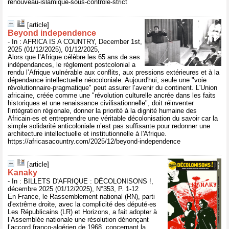
renouveau-islamique-sous-controle-strict
[article]
Beyond independence
- In : AFRICA IS A COUNTRY, December 1st,
2025 (01/12/2025), 01/12/2025,
Alors que l’Afrique célèbre les 65 ans de ses
indépendances, le règlement postcolonial a
rendu l’Afrique vulnérable aux conflits, aux pressions extérieures et à la
dépendance intellectuelle néocoloniale. Aujourd'hui, seule une "voie
révolutionnaire-pragmatique" peut assurer l’avenir du continent. L'Union
africaine, créée comme une "révolution culturelle ancrée dans les faits
historiques et une renaissance civilisationnelle", doit réinventer
l'intégration régionale, donner la priorité à la dignité humaine des
Africain·es et entreprendre une véritable décolonisation du savoir car la
simple solidarité anticoloniale n’est pas suffisante pour redonner une
architecture intellectuelle et institutionnelle à l'Afrique.
https://africasacountry.com/2025/12/beyond-independence
[article]
Kanaky
- In : BILLETS D'AFRIQUE : DÉCOLONISONS !,
décembre 2025 (01/12/2025), N°353, P. 1-12
En France, le Rassemblement national (RN), parti
d'extrême droite, avec la complicité des député·es
Les Républicains (LR) et Horizons, a fait adopter à
l’Assemblée nationale une résolution dénonçant
l’accord franco-algérien de 1968, concernant la