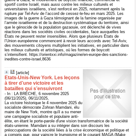
sportif contre Israël, mais aussi contre les milieux culturels et
universitaires israéliens, s'est renforcé en 2025, notamment après la
rupture par Tel-Aviv de l’accord de cessez-le-feu en mars 2025. Les
images de la guerre à Gaza témoignant de la famine organisée par
l’armée israélienne et de la destruction systématique du territoire, ainsi
que le génocide de la population gazaouie, ont déclenché de vives
réactions dans les sociétés civiles occidentales, face auxquelles les
États ne peuvent rester insensibles. Alors que plusieurs États de
l’Union européenne commencent à revoir leurs accords avec Tel-Aviv,
des mouvements citoyens multiplient les initiatives, en particulier dans
les milieux culturels et artistiques, où les formes de boycott
s’intensifient. https://orientxxi.info/magazine/en-europe-des-sanctions-
inedites-contre-israel,8636
[article]
Etats-Unis-New York. Les leçons
à tirer d’une victoire et les
batailles qui s’ensuivront
- In : LA BRÈCHE, 6 novembre 2025
(06/11/2025), 06/11/2025,
La victoire historique le 4 novembre 2025 du
socialiste démocrate Zohran Mamdani, élu
maire de New York, montre qu'il a su mener
une campagne socialiste et populaire anti-
élite, en étant le porte-parole d'une vision transformatrice de la société
états-unienne. Mamdani a su intégrer dans son discours les
préoccupations de la société liées à la crise économique et politique et
a compris que, pour vaincre le trumpisme et le courant MAGA (Make