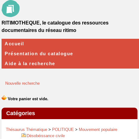
RITIMOTHEQUE, le catalogue des ressources
documentaires du réseau ritimo
Accueil
Présentation du catalogue
Aide à la recherche
Nouvelle recherche
Catégories
Thésaurus Thématique
>
POLITIQUE
>
Mouvement populaire
Désobéissance civile