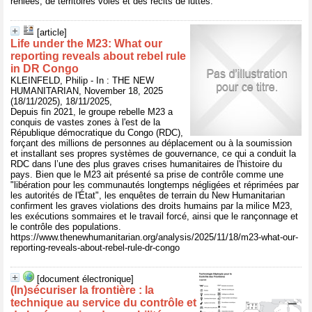
reniées, de territoires volés et des récits de luttes.
[article]
Life under the M23: What our
reporting reveals about rebel rule
in DR Congo
KLEINFELD, Philip - In : THE NEW
HUMANITARIAN, November 18, 2025
(18/11/2025), 18/11/2025,
Depuis fin 2021, le groupe rebelle M23 a
conquis de vastes zones à l'est de la
République démocratique du Congo (RDC),
forçant des millions de personnes au déplacement ou à la soumission
et installant ses propres systèmes de gouvernance, ce qui a conduit la
RDC dans l’une des plus graves crises humanitaires de l'histoire du
pays. Bien que le M23 ait présenté sa prise de contrôle comme une
"libération pour les communautés longtemps négligées et réprimées par
les autorités de l'État", les enquêtes de terrain du New Humanitarian
confirment les graves violations des droits humains par la milice M23,
les exécutions sommaires et le travail forcé, ainsi que le rançonnage et
le contrôle des populations.
https://www.thenewhumanitarian.org/analysis/2025/11/18/m23-what-our-
reporting-reveals-about-rebel-rule-dr-congo
[document électronique]
(In)sécuriser la frontière : la
technique au service du contrôle et