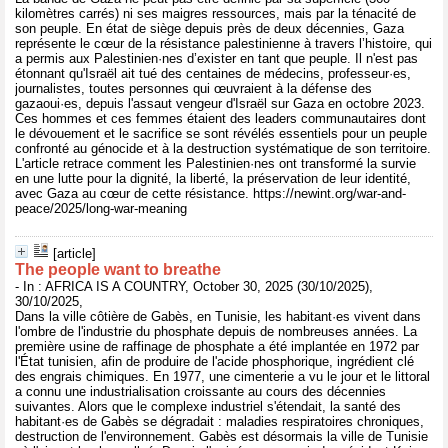
kilomètres carrés) ni ses maigres ressources, mais par la ténacité de
son peuple. En état de siège depuis près de deux décennies, Gaza
représente le cœur de la résistance palestinienne à travers l’histoire, qui
a permis aux Palestinien·nes d’exister en tant que peuple. Il n'est pas
étonnant qu'Israël ait tué des centaines de médecins, professeur·es,
journalistes, toutes personnes qui œuvraient à la défense des
gazaoui·es, depuis l'assaut vengeur d'Israël sur Gaza en octobre 2023.
Ces hommes et ces femmes étaient des leaders communautaires dont
le dévouement et le sacrifice se sont révélés essentiels pour un peuple
confronté au génocide et à la destruction systématique de son territoire.
L'article retrace comment les Palestinien·nes ont transformé la survie
en une lutte pour la dignité, la liberté, la préservation de leur identité,
avec Gaza au cœur de cette résistance. https://newint.org/war-and-
peace/2025/long-war-meaning
[article]
The people want to breathe
- In : AFRICA IS A COUNTRY, October 30, 2025 (30/10/2025),
30/10/2025,
Dans la ville côtière de Gabès, en Tunisie, les habitant·es vivent dans
l'ombre de l'industrie du phosphate depuis de nombreuses années. La
première usine de raffinage de phosphate a été implantée en 1972 par
l'État tunisien, afin de produire de l'acide phosphorique, ingrédient clé
des engrais chimiques. En 1977, une cimenterie a vu le jour et le littoral
a connu une industrialisation croissante au cours des décennies
suivantes. Alors que le complexe industriel s'étendait, la santé des
habitant·es de Gabès se dégradait : maladies respiratoires chroniques,
destruction de l'environnement. Gabès est désormais la ville de Tunisie