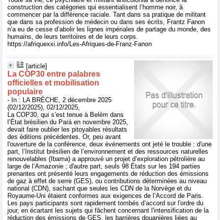
construction des catégories qui essentialisent l’homme noir, à
commencer par la différence raciale. Tant dans sa pratique de militant
que dans sa profession de médecin ou dans ses écrits, Frantz Fanon
n’a eu de cesse d’abolir les lignes impériales de partage du monde, des
humains, de leurs territoires et de leurs corps.
https://afriquexxi.info/Les-Afriques-de-Franz-Fanon
[article]
La COP30 entre palabres
officielles et mobilisation
populaire
- In : LA BRÈCHE, 2 décembre 2025
(02/12/2025), 02/12/2025,
La COP30, qui s’est tenue à Belém dans
l’État brésilien du Pará en novembre 2025,
devait faire oublier les pitoyables résultats
des éditions précédentes. Or, peu avant
l'ouverture de la conférence, deux événements ont jeté le trouble : d'une
part, l’Institut brésilien de l’environnement et des ressources naturelles
renouvelables (Ibama) a approuvé un projet d’exploration pétrolière au
large de l’Amazonie ; d'autre part, seuls 98 États sur les 194 parties
prenantes ont présenté leurs engagements de réduction des émissions
de gaz à effet de serre (GES), ou contributions déterminées au niveau
national (CDN), sachant que seules les CDN de la Norvège et du
Royaume-Uni étaient conformes aux exigences de l’Accord de Paris.
Les pays participants sont rapidement tombés d’accord sur l'ordre du
jour, en écartant les sujets qui fâchent concernant l'intensification de la
réduction des émissions de GES, les barrières douanières liées au