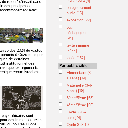
multimédia
[4]
 de retour" s’inscrit dans
in des principes de
enregistrement
on accommodement avec
audio
[15]
.
exposition
[22]
outil
pédagogique
[94]
texte imprimé
organisé dès 2024 de vastes
[4144]
e commis à Gaza et exiger
vidéo
[152]
iques de certaines
t institutionnel des
Par public cible
 ainsi que les arguments
emique-contre-israel-est-
Élémentaire (6-
10 ans)
[14]
Maternelle (3-4-
5 ans)
[18]
6ème/5ème
[53]
4ème/3ème
[55]
Cycle 2 (6-7
 pays africains sont
ans)
[74]
our des infractions telles
isparu du nouveau Code
Cycle 3 (8-10