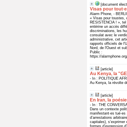
[document élect
Visas pour tout·e
Alarm Phone, - BERL
« Visas pour toustes, 
RESISTENCIA ! », tel 
entérine un accès différ
discriminations, les hu
consulat avec le verdi
administrative, cet ar
rapports officiels de l
Nord, de l'Ouest et su
Public :
https://alarmphone.o
[article]
Au Kenya, la "GEN
- In : POLITIQUE AFRI
Au Kenya, la révolte d
[article]
En Iran, la poési
- In : THE CONVERSAT
Dans un contexte polit
manifestant·es tué·es p
d’arrestations arbitrai
capitales), s’exprimer
formes d’expression d'