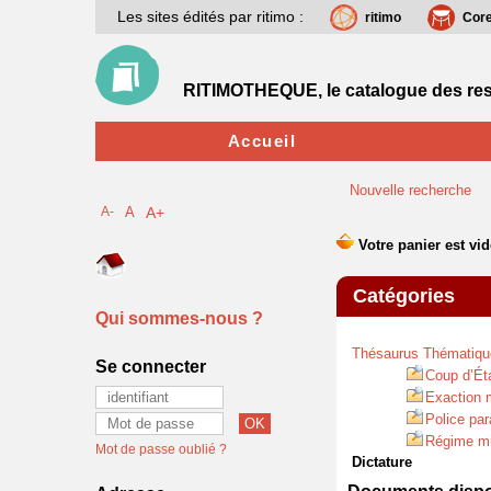
Les sites édités par ritimo :
ritimo
Cor
RITIMOTHEQUE, le catalogue des res
Accueil
Nouvelle recherche
A-
A
A+
Catégories
Qui sommes-nous ?
Thésaurus Thématiqu
Se connecter
Coup d’Ét
Exaction m
Police par
Régime mil
Mot de passe oublié ?
Dictature