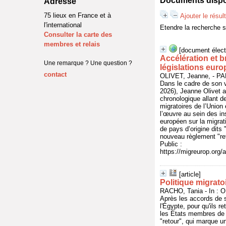
Documents dispon
Adresse
75 lieux en France et à
Ajouter le résul
l'international
Etendre la recherche 
Consulter la carte des
membres et relais
[document élect
Accélération et b
Une remarque ? Une question ?
législations eur
contact
OLIVET, Jeanne, - P
Dans le cadre de son 
2026), Jeanne Olivet a
chronologique allant de
migratoires de l’Unio
l’œuvre au sein des in
européen sur la migrat
de pays d’origine dits 
nouveau règlement "ret
Public :
https://migreurop.org/a
[article]
Politique migrato
RACHO, Tania - In : O
Après les accords de s
l'Égypte, pour qu'ils 
les États membres de 
"retour", qui marque un