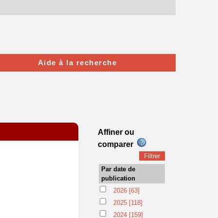
Aide à la recherche
Affiner ou
comparer
Par date de
publication
2026
[63]
2025
[118]
2024
[159]