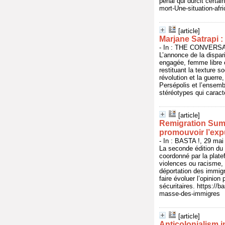
pénal qui durcit certa
mort-Une-situation-afr
[article]
Marjane Satrapi : c
- In : THE CONVERSAT
L’annonce de la dispari
engagée, femme libre et
restituant la texture s
révolution et la guerre,
Persépolis et l’ensemb
stéréotypes qui caracté
[article]
Remigration Summ
promouvoir l’exp
- In : BASTA !, 29 mai
La seconde édition du
coordonné par la plat
violences ou racisme, 
déportation des immigré
faire évoluer l’opinion
sécuritaires. https:/
masse-des-immigres
[article]
Anticolonialism i