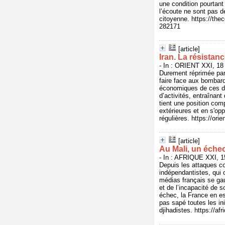
une condition pourtant 
l’écoute ne sont pas d
citoyenne. https://the
282171
[article]
Iran. La résistan
- In : ORIENT XXI, 18
Durement réprimée par 
faire face aux bombar
économiques de ces des
d’activités, entraînant
tient une position comp
extérieures et en s'opp
régulières. https://ori
[article]
Au Mali, un échec
- In : AFRIQUE XXI, 1
Depuis les attaques co
indépendantistes, qui o
médias français se gau
et de l’incapacité de s
échec, la France en es
pas sapé toutes les in
djihadistes. https://af