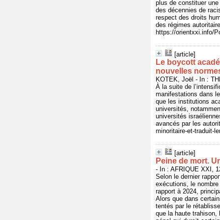
plus de constituer une 
des décennies de raci
respect des droits hu
des régimes autoritair
https://orientxxi.info/
[article]
Le boycott académ
nouvelles norme
KOTEK, Joël - In : T
À la suite de l’intensi
manifestations dans l
que les institutions a
universités, notammen
universités israélienn
avancés par les autori
minoritaire-et-tradui
[article]
Peine de mort. Un
- In : AFRIQUE XXI, 12
Selon le dernier rappo
exécutions, le nombre
rapport à 2024, princ
Alors que dans certain
tentés par le rétablis
que la haute trahison,