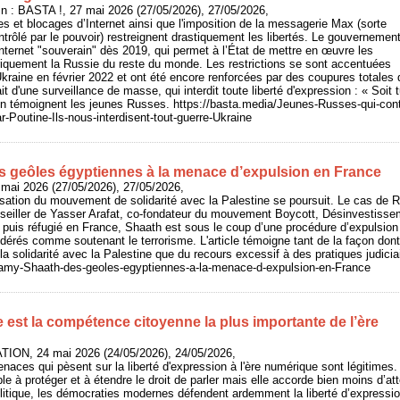
 : BASTA !, 27 mai 2026 (27/05/2026), 27/05/2026,
s et blocages d’Internet ainsi que l'imposition de la messagerie Max (sorte
rôlé par le pouvoir) restreignent drastiquement les libertés. Le gouvernemen
 l’Internet "souverain" dès 2019, qui permet à l’État de mettre en œuvre les
iquement la Russie du reste du monde. Les restrictions se sont accentuées
Ukraine en février 2022 et ont été encore renforcées par des coupures totales 
fait d'une surveillance de masse, qui interdit toute liberté d'expression : « Soit tu
en témoignent les jeunes Russes. https://basta.media/Jeunes-Russes-qui-cont
Poutine-Ils-nous-interdisent-tout-guerre-Ukraine
 geôles égyptiennes à la menace d’expulsion en France
 mai 2026 (27/05/2026), 27/05/2026,
isation du mouvement de solidarité avec la Palestine se poursuit. Le cas de
onseiller de Yasser Arafat, co-fondateur du mouvement Boycott, Désinvestiss
puis réfugié en France, Shaath est sous le coup d’une procédure d’expulsion 
dérés comme soutenant le terrorisme. L'article témoigne tant de la façon dont
la solidarité avec la Palestine que du recours excessif à des pratiques judicia
o/Ramy-Shaath-des-geoles-egyptiennes-a-la-menace-d-expulsion-en-France
 est la compétence citoyenne la plus importante de l’ère
ION, 24 mai 2026 (24/05/2026), 24/05/2026,
naces qui pèsent sur la liberté d'expression à l'ère numérique sont légitimes.
e à protéger et à étendre le droit de parler mais elle accorde bien moins d’atte
litique, les démocraties modernes défendent ardemment la liberté d’expressi