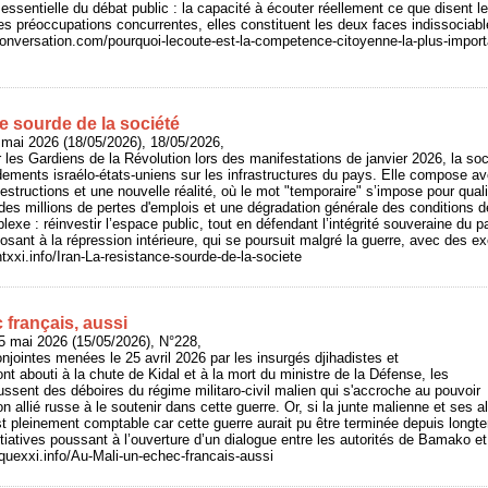
essentielle du débat public : la capacité à écouter réellement ce que disent le
es préoccupations concurrentes, elles constituent les deux faces indissocia
conversation.com/pourquoi-lecoute-est-la-competence-citoyenne-la-plus-import
ce sourde de la société
 mai 2026 (18/05/2026), 18/05/2026,
les Gardiens de la Révolution lors des manifestations de janvier 2026, la soci
dements israélo-états-uniens sur les infrastructures du pays. Elle compose 
tructions et une nouvelle réalité, où le mot "temporaire" s’impose pour qualif
 des millions de pertes d'emplois et une dégradation générale des conditions d
lexe : réinvestir l’espace public, tout en défendant l’intégrité souveraine du
osant à la répression intérieure, qui se poursuit malgré la guerre, avec des e
entxxi.info/Iran-La-resistance-sourde-de-la-societe
 français, aussi
5 mai 2026 (15/05/2026), N°228,
njointes menées le 25 avril 2026 par les insurgés djihadistes et
nt abouti à la chute de Kidal et à la mort du ministre de la Défense, les
ssent des déboires du régime militaro-civil malien qui s'accroche au pouvoir
on allié russe à le soutenir dans cette guerre. Or, si la junte malienne et ses a
t pleinement comptable car cette guerre aurait pu être terminée depuis longte
itiatives poussant à l’ouverture d’un dialogue entre les autorités de Bamako e
riquexxi.info/Au-Mali-un-echec-francais-aussi