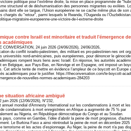
victoire politique pour l’extrême droite, la mise en place programmée de "hubs
sme structurel et de déshumanisation des personnes migrantes ou exilées. Lo
mains dont elle se targue, l’Union européenne ne se cache même plus de s
es chargés du "retour", parmi lesquels le Rwanda, l’Ouganda ou l’Ouzbékistan
Politique-migratoire-europeenne-une-victoire-de-l-extreme-droite
ique contre Israël est minoritaire et traduit l’émergence de
s académiques
HE CONVERSATION, 24 juin 2026 (24/06/2026), 24/06/2026,
fication du conflit israélo-palestinien, des militant·es pro-palestinien·nes ont 
es universités nord-américaines, puis européennes, pour dénoncer le génocid
cadémiques rompent leurs liens avec Israël. En réponse, les autorités académ
t en Belgique, aux Pays-Bas, en Norvège et en Espagne, ont imposé un boycot
es. Cet article tente de mettre en évidence l’ampleur de ce boycott en Europe
tés académiques pour le justifier. https://theconversation.com/le-boycott-acad
t-lemergence-de-nouvelles-normes-academiques-284203
e situation africaine ambiguë
 juin 2026 (12/06/2026), N°232,
rt annuel mondial d'Amnesty International sur les condamnations à mort et les
 de condamnations à mort enregistrées en Afrique a augmenté de 75 % par
ipalement au Nigeria, en République démocratique du Congo et au Soudan.
s pays, comme en Gambie, l’idée d’abolir la peine de mort progresse, d'autres
sement. Le Burkina Faso a ainsi réintroduit la peine de mort en décembre 2025 p
 le terrorisme et les actes d’espionnage. Au Niger, la peine de mort n'a pas d