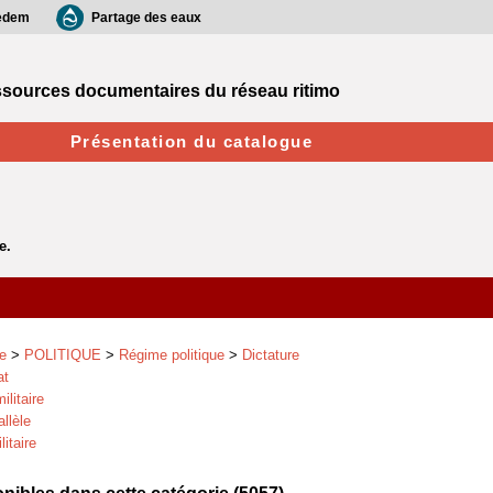
edem
Partage des eaux
sources documentaires du réseau ritimo
Présentation du catalogue
e
>
POLITIQUE
>
Régime politique
>
Dictature
at
ilitaire
allèle
itaire