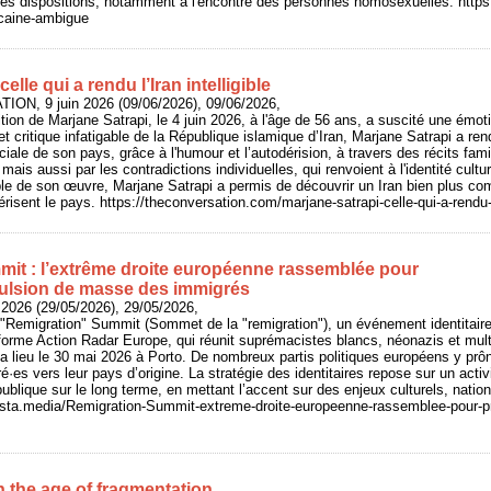
ines dispositions, notamment à l'encontre des personnes homosexuelles. https:
icaine-ambigue
elle qui a rendu l’Iran intelligible
ION, 9 juin 2026 (09/06/2026), 09/06/2026,
tion de Marjane Satrapi, le 4 juin 2026, à l'âge de 56 ans, a suscité une émot
 critique infatigable de la République islamique d’Iran, Marjane Satrapi a rendu 
ociale de son pays, grâce à l'humour et l’autodérision, à travers des récits fami
 mais aussi par les contradictions individuelles, qui renvoient à l'identité cultu
le de son œuvre, Marjane Satrapi a permis de découvrir un Iran bien plus co
risent le pays. https://theconversation.com/marjane-satrapi-celle-qui-a-rendu-l
it : l’extrême droite européenne rassemblée pour
ulsion de masse des immigrés
 2026 (29/05/2026), 29/05/2026,
 "Remigration" Summit (Sommet de la "remigration"), un événement identitair
eforme Action Radar Europe, qui réunit suprémacistes blancs, néonazis et mu
a lieu le 30 mai 2026 à Porto. De nombreux partis politiques européens y prôn
·es vers leur pays d’origine. La stratégie des identitaires repose sur un acti
 publique sur le long terme, en mettant l’accent sur des enjeux culturels, natio
/basta.media/Remigration-Summit-extreme-droite-europeenne-rassemblee-pour-p
n the age of fragmentation