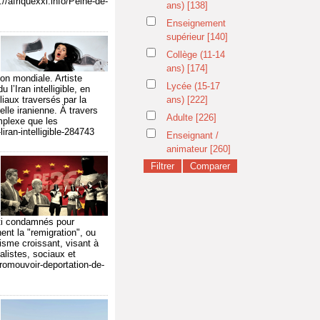
//afriquexxi.info/Peine-de-
ans)
[138]
Enseignement
supérieur
[140]
Collège (11-14
ans)
[174]
ion mondiale. Artiste
Lycée (15-17
l’Iran intelligible, en
liaux traversés par la
ans)
[222]
relle iranienne. À travers
Adulte
[226]
mplexe que les
iran-intelligible-284743
Enseignant /
animateur
[260]
e
lti condamnés pour
ent la "remigration", ou
visme croissant, visant à
nalistes, sociaux et
romouvoir-deportation-de-