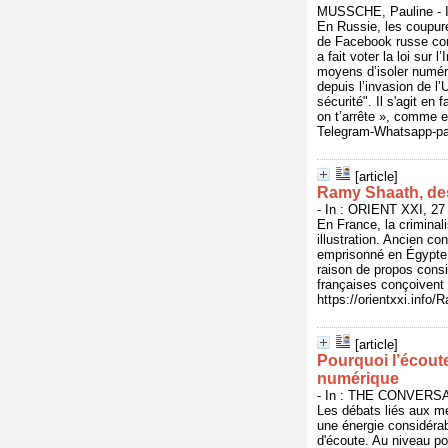
MUSSCHE, Pauline - In
En Russie, les coupure
de Facebook russe cont
a fait voter la loi sur
moyens d’isoler numér
depuis l’invasion de l’
sécurité". Il s'agit en 
on t’arrête », comme 
Telegram-Whatsapp-par-
[article]
Ramy Shaath, des
- In : ORIENT XXI, 27
En France, la criminal
illustration. Ancien c
emprisonné en Égypte 
raison de propos consi
françaises conçoivent 
https://orientxxi.inf
[article]
Pourquoi l’écoute
numérique
- In : THE CONVERSAT
Les débats liés aux me
une énergie considérabl
d'écoute. Au niveau po