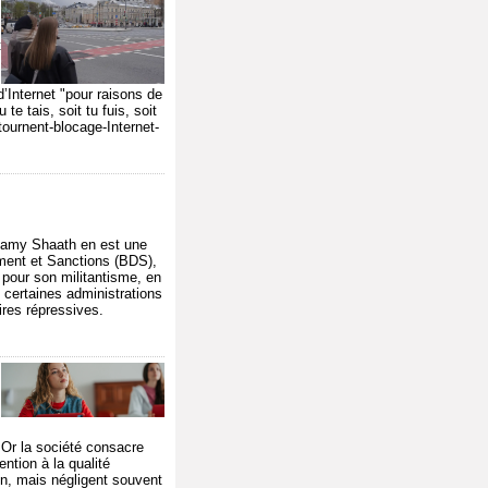
t
d’Internet "pour raisons de
 te tais, soit tu fuis, soit
ournent-blocage-Internet-
 Ramy Shaath en est une
ement et Sanctions (BDS),
pour son militantisme, en
 certaines administrations
ires répressives.
 Or la société consacre
ntion à la qualité
on, mais négligent souvent