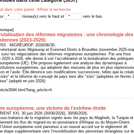
ibles dans cette catégorie (
5057
)
tat dans votre panier
Affiner la recherche
sur
niveau(x) vers le haut et
vers le bas
ronique]
rutalisation des réformes migratoires : une chronologie des
opéennes (2023-2026)
ARIS : MIGREUROP, 2026/06/30,
volontariat avec Migreurop et Euromed Droits à Bruxelles (novembre 2025-ma
 suivi les négociations des réformes migratoires européennes. Par une frise
 2020 à 2026, elle donne à voir l’accélération et la brutalisation des politiques
n européenne (UE). Elle propose également une analyse des dynamiques à
stitutions européennes, qui adoptent des mesures de plus en plus répressive
ion et l’asile. Elle dénonce ses modifications successives, telles que la créat
"sûrs" et la réforme du concept de pays tiers dits "sûrs" (adoptées en février 2
our" (adopté en juin 2026).
rticle3594.html?lang_article=fr
ire européenne, une victoire de l’extrême droite
RIENT XXI, 30 juin 2026 (30/06/2026), 30/06/2026,
ous-traitance de la migration signés avec les pays du Maghreb, la Turquie et
retiennent les flux de migrant·es en provenance d'Afrique ou du Moyen-Orient,
l’Union européenne sont parvenus à un nouvel accord sur le règlement dit
e étape supplémentaire vers l’invisibilisation des personnes étrangères sur le