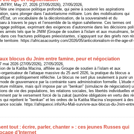
UNTRY, May 27, 2026 (27/05/2026), 27/05/2026,
flète une impasse politique profonde, qui peine à soutenir les aspirations
tion, sans plonger dans l’autoritarisme militaire. Lors des mobilisations qui
d'État, un vocabulaire de la décolonisation, de la souveraineté et du
aru à travers le pays et l’ensemble de la région sahélienne. Ces termes ont
angage politique, exprimant des exigences d’autonomie dans les décisions pol
pes armés tels que le JNIM (Groupe de soutien à l'islam et aux musulmans, br
 dans ces fractures politiques préexistantes, s’appuyant sur des griefs non ré
 le territoire. https://africasacountry.com/2026/05/anticolonialism-in-the-age-o
 aux blocus du Jnim entre famine, peur et négociation
7 mai 2026 (27/05/2026), 27/05/2026,
ion de la Katiba Macina, affiliée au Groupe de soutien à l’islam et aux
rganisateur de l'attaque massive du 25 avril 2026, la pratique du blocus a
tique et politiquement réfléchie. Le blocus ne sert plus seulement à punir un
un mode de gouvernance par la contrainte sans administration formelle. L'étude m
ture militaire, mais qu'il impose par un "benkan" (simulacre de négociation) 
tions de vie des populations, les relations sociales, les libertés individuelles
amment par le versement forcé de la zakat (aumône obligatoire en vertu des règ
es qui rejettent le "benkan" et les ordres de la Katiba Macina s'exposent à des
éance sociale. https://afriquexxi.info/Au-Mali-survivre-aux-blocus-du-Jnim-entr
sent tout : écrire, parler, chanter » : ces jeunes Russes qui
ocage d’Internet