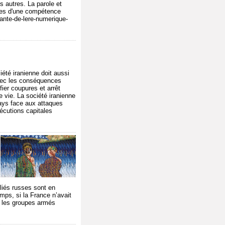
s autres. La parole et
bles d'une compétence
ante-de-lere-numerique-
été iranienne doit aussi
avec les conséquences
ier coupures et arrêt
e vie. La société iranienne
 pays face aux attaques
xécutions capitales
lliés russes sont en
mps, si la France n’avait
t les groupes armés