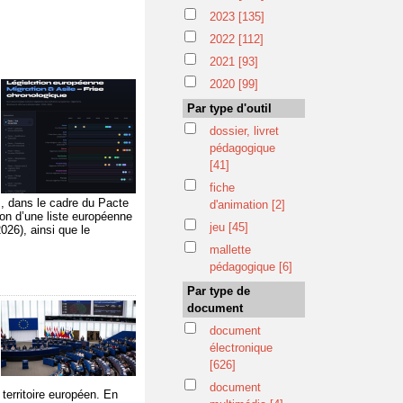
2023
[135]
2022
[112]
2021
[93]
2020
[99]
Par type d'outil
dossier, livret
pédagogique
i
[41]
fiche
s, dans le cadre du Pacte
d'animation
[2]
ion d’une liste européenne
jeu
[45]
026), ainsi que le
mallette
pédagogique
[6]
Par type de
document
document
électronique
[626]
document
 territoire européen. En