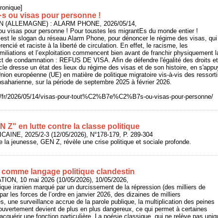
ronique]
·s ou visas pour personne !
IN (ALLEMAGNE) : ALARM PHONE, 2026/05/14,
ou visas pour personne ! Pour toustes les migrantEs du monde entier !
est le slogan du réseau Alarm Phone, pour dénoncer le régime des visas, qui
encié et raciste à la liberté de circulation. En effet, le racisme, les
miliations et l’exploitation commencent bien avant de franchir physiquement la f
ct de condamnation : REFUS DE VISA. Afin de défendre l'égalité des droits et
ticle dresse un état des lieux du régime des visas et de son histoire, en s'ap
'Union européenne (UE) en matière de politique migratoire vis-à-vis des ressort
bsaharienne, sur la période de septembre 2025 à février 2026.
rg/fr/2026/05/14/visas-pour-tout%C2%B7e%C2%B7s-ou-visas-pour-personne/
 Z" en lutte contre la classe politique
CAINE, 2025/2-3 (12/05/2026), N°178-179, P. 289-304
e la jeunesse, GEN Z, révèle une crise politique et sociale profonde.
e comme langage politique clandestin
ION, 10 mai 2026 (10/05/2026), 10/05/2026,
ique iranien marqué par un durcissement de la répression (des milliers de
ar les forces de l’ordre en janvier 2026, des dizaines de milliers
res, une surveillance accrue de la parole publique, la multiplication des peines
 ouvertement devient de plus en plus dangereux, ce qui permet à certaines
acquérir une fonction particulière. La poésie classique, qui ne relève pas un