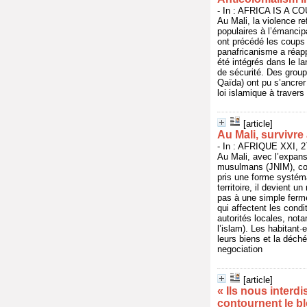
- In : AFRICA IS A CO
Au Mali, la violence re
populaires à l’émancipa
ont précédé les coups 
panafricanisme a réapp
été intégrés dans le l
de sécurité. Des grou
Qaïda) ont pu s’ancrer
loi islamique à travers
[article]
Au Mali, survivre
- In : AFRIQUE XXI, 2
Au Mali, avec l’expans
musulmans (JNIM), co-o
pris une forme systéma
territoire, il devient 
pas à une simple ferme
qui affectent les condi
autorités locales, not
l’islam). Les habitant·
leurs biens et la déch
negociation
[article]
« Ils nous interdi
contournent le bl