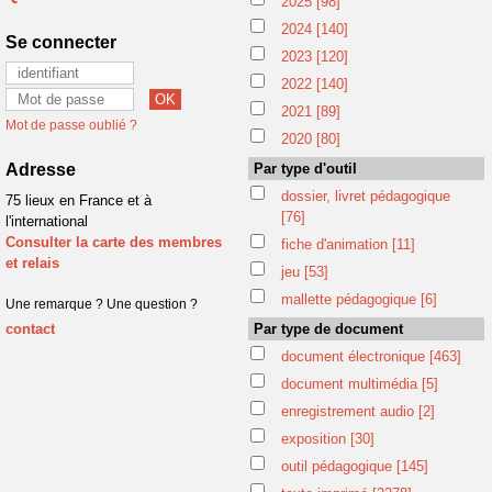
2025
[98]
2024
[140]
Se connecter
2023
[120]
2022
[140]
2021
[89]
Mot de passe oublié ?
2020
[80]
Adresse
Par type d'outil
dossier, livret pédagogique
75 lieux en France et à
[76]
l'international
Consulter la carte des membres
fiche d'animation
[11]
et relais
jeu
[53]
mallette pédagogique
[6]
Une remarque ? Une question ?
contact
Par type de document
document électronique
[463]
document multimédia
[5]
enregistrement audio
[2]
exposition
[30]
outil pédagogique
[145]