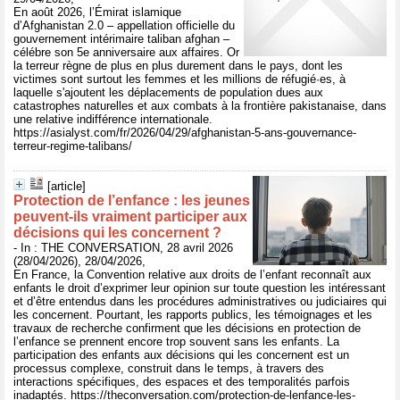
En août 2026, l’Émirat islamique
d’Afghanistan 2.0 – appellation officielle du
gouvernement intérimaire taliban afghan –
célébre son 5e anniversaire aux affaires. Or
la terreur règne de plus en plus durement dans le pays, dont les
victimes sont surtout les femmes et les millions de réfugié·es, à
laquelle s'ajoutent les déplacements de population dues aux
catastrophes naturelles et aux combats à la frontière pakistanaise, dans
une relative indifférence internationale.
https://asialyst.com/fr/2026/04/29/afghanistan-5-ans-gouvernance-
terreur-regime-talibans/
[article]
Protection de l’enfance : les jeunes
peuvent‑ils vraiment participer aux
décisions qui les concernent ?
- In : THE CONVERSATION, 28 avril 2026
(28/04/2026), 28/04/2026,
En France, la Convention relative aux droits de l’enfant reconnaît aux
enfants le droit d’exprimer leur opinion sur toute question les intéressant
et d’être entendus dans les procédures administratives ou judiciaires qui
les concernent. Pourtant, les rapports publics, les témoignages et les
travaux de recherche confirment que les décisions en protection de
l’enfance se prennent encore trop souvent sans les enfants. La
participation des enfants aux décisions qui les concernent est un
processus complexe, construit dans le temps, à travers des
interactions spécifiques, des espaces et des temporalités parfois
inadaptés. https://theconversation.com/protection-de-lenfance-les-