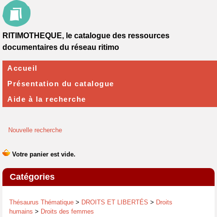
RITIMOTHEQUE, le catalogue des ressources
documentaires du réseau ritimo
Accueil
Présentation du catalogue
Aide à la recherche
Nouvelle recherche
Catégories
Thésaurus Thématique
>
DROITS ET LIBERTÉS
>
Droits
humains
>
Droits des femmes