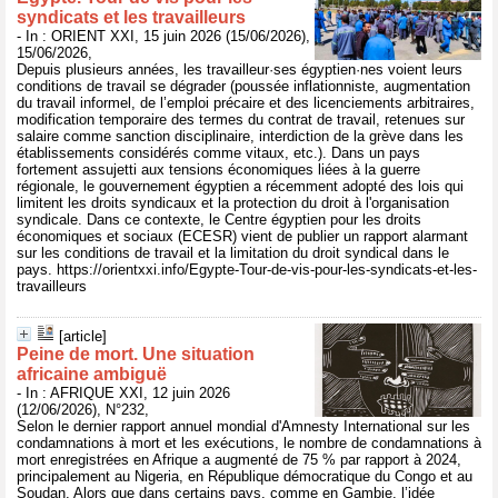
syndicats et les travailleurs
- In : ORIENT XXI, 15 juin 2026 (15/06/2026),
15/06/2026,
Depuis plusieurs années, les travailleur·ses égyptien·nes voient leurs
conditions de travail se dégrader (poussée inflationniste, augmentation
du travail informel, de l’emploi précaire et des licenciements arbitraires,
modification temporaire des termes du contrat de travail, retenues sur
salaire comme sanction disciplinaire, interdiction de la grève dans les
établissements considérés comme vitaux, etc.). Dans un pays
fortement assujetti aux tensions économiques liées à la guerre
régionale, le gouvernement égyptien a récemment adopté des lois qui
limitent les droits syndicaux et la protection du droit à l'organisation
syndicale. Dans ce contexte, le Centre égyptien pour les droits
économiques et sociaux (ECESR) vient de publier un rapport alarmant
sur les conditions de travail et la limitation du droit syndical dans le
pays. https://orientxxi.info/Egypte-Tour-de-vis-pour-les-syndicats-et-les-
travailleurs
[article]
Peine de mort. Une situation
africaine ambiguë
- In : AFRIQUE XXI, 12 juin 2026
(12/06/2026), N°232,
Selon le dernier rapport annuel mondial d'Amnesty International sur les
condamnations à mort et les exécutions, le nombre de condamnations à
mort enregistrées en Afrique a augmenté de 75 % par rapport à 2024,
principalement au Nigeria, en République démocratique du Congo et au
Soudan. Alors que dans certains pays, comme en Gambie, l’idée