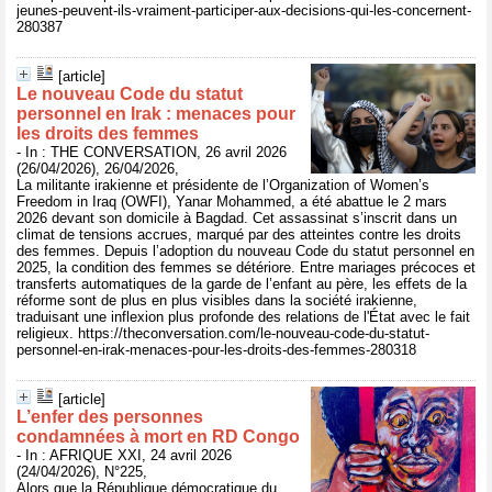
jeunes-peuvent-ils-vraiment-participer-aux-decisions-qui-les-concernent-
280387
[article]
Le nouveau Code du statut
personnel en Irak : menaces pour
les droits des femmes
- In : THE CONVERSATION, 26 avril 2026
(26/04/2026), 26/04/2026,
La militante irakienne et présidente de l’Organization of Women’s
Freedom in Iraq (OWFI), Yanar Mohammed, a été abattue le 2 mars
2026 devant son domicile à Bagdad. Cet assassinat s’inscrit dans un
climat de tensions accrues, marqué par des atteintes contre les droits
des femmes. Depuis l’adoption du nouveau Code du statut personnel en
2025, la condition des femmes se détériore. Entre mariages précoces et
transferts automatiques de la garde de l’enfant au père, les effets de la
réforme sont de plus en plus visibles dans la société irakienne,
traduisant une inflexion plus profonde des relations de l'État avec le fait
religieux. https://theconversation.com/le-nouveau-code-du-statut-
personnel-en-irak-menaces-pour-les-droits-des-femmes-280318
[article]
L’enfer des personnes
condamnées à mort en RD Congo
- In : AFRIQUE XXI, 24 avril 2026
(24/04/2026), N°225,
Alors que la République démocratique du