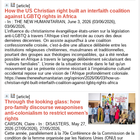
[article]
How the US Christian right built an interfaith coalition
against LGBTQ rights in Africa
- In : THE NEW HUMANITARIAN, June 3, 2026 (03/06/2026),
03/06/2026,
L’influence du christianisme évangélique états-unien sur la législation
anti-LGBTQ à travers l’Afrique s'est renforcée au cours des deux
dernières décennies. On assiste aujourd'hui à une coalition
confessionnelle croisée, c'est-à-dire une alliance délibérée entre les
institutions religieuses chrétiennes, musulmanes et traditionnelles,
pourtant des groupes aux théologies incompatibles, qui a été rendue
possible en Afrique à travers le langage délibérément sécularisant des
"valeurs familiales". L’ironie de la situation réside dans le fait qu'un
mouvement qui se présente comme résistant à l’impérialisme culturel
occidental repose sur une vision de l’Afrique profondément coloniale.
https://www.thenewhumanitarian.org/opinion/2026/06/03/how-us-
christian-right-built-interfaith-coalition-against-lgbtq-rights-africa
[article]
Through the looking glass: how
pro-family discourse weaponises
anti-colonialism to restrict women’s
rights
CARSON, Claire - In : DISASTERS, May 27,
2026 (27/05/2026), 27/05/2026,
Cette année, parallèlement à la 70e Conférence de la Commission de la
condition de la femme organisée par les Nations Unies (ONU) sur