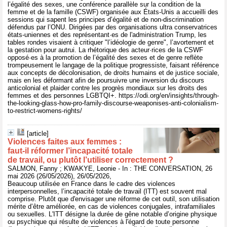
l’égalité des sexes, une conférence parallèle sur la condition de la
femme et de la famille (CSWF) organisée aux États-Unis a accueilli des
sessions qui sapent les principes d’égalité et de non-discrimination
défendus par l’ONU. Dirigées par des organisations ultra conservatrices
états-uniennes et des représentant·es de l'administration Trump, les
tables rondes visaient à critiquer "l’idéologie de genre", l’avortement et
la gestation pour autrui. La rhétorique des acteur·rices de la CSWF
opposé·es à la promotion de l’égalité des sexes et de genre reflète
trompeusement le langage de la politique progressiste, faisant référence
aux concepts de décolonisation, de droits humains et de justice sociale,
mais en les déformant afin de poursuivre une inversion du discours
anticolonial et plaider contre les progrès mondiaux sur les droits des
femmes et des personnes LGBTQI+. https://odi.org/en/insights/through-
the-looking-glass-how-pro-family-discourse-weaponises-anti-colonialism-
to-restrict-womens-rights/
[article]
Violences faites aux femmes :
faut‑il réformer l’incapacité totale
de travail, ou plutôt l’utiliser correctement ?
SALMON, Fanny ; KWAKYE, Leonie - In : THE CONVERSATION, 26
mai 2026 (26/05/2026), 26/05/2026,
Beaucoup utilisée en France dans le cadre des violences
interpersonnelles, l’incapacité totale de travail (ITT) est souvent mal
comprise. Plutôt que d'envisager une réforme de cet outil, son utilisation
mérite d’être améliorée, en cas de violences conjugales, intrafamiliales
ou sexuelles. L'ITT désigne la durée de gêne notable d’origine physique
ou psychique qui résulte de violences à l'égard de toute personne