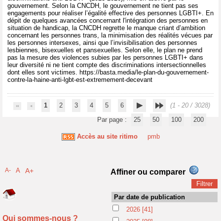
gouvernement. Selon la CNCDH, le gouvernement ne tient pas ses
engagements pour réaliser l’égalité effective des personnes LGBTI+. En
dépit de quelques avancées concernant l'intégration des personnes en
situation de handicap, la CNCDH regrette le manque criant d’ambition
concernant les personnes trans, la minimisation des réalités vécues par
les personnes intersexes, ainsi que l’invisibilisation des personnes
lesbiennes, bisexuelles et pansexuelles. Selon elle, le plan ne prend
pas la mesure des violences subies par les personnes LGBTI+ dans
leur diversité ni ne tient compte des discriminations intersectionnelles
dont elles sont victimes. https://basta.media/le-plan-du-gouvernement-
contre-la-haine-anti-lgbt-est-extremement-decevant
1
2
3
4
5
6
(1 - 20 / 3028)
Par page :
25
50
100
200
Accès au site ritimo
pmb
A-
A
A+
Affiner ou comparer
Par date de publication
2026
[41]
Qui sommes-nous ?