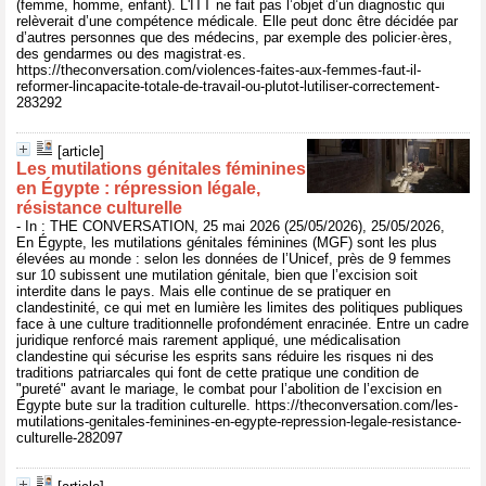
(femme, homme, enfant). L'ITT ne fait pas l’objet d’un diagnostic qui
relèverait d’une compétence médicale. Elle peut donc être décidée par
d’autres personnes que des médecins, par exemple des policier·ères,
des gendarmes ou des magistrat·es.
https://theconversation.com/violences-faites-aux-femmes-faut-il-
reformer-lincapacite-totale-de-travail-ou-plutot-lutiliser-correctement-
283292
[article]
Les mutilations génitales féminines
en Égypte : répression légale,
résistance culturelle
- In : THE CONVERSATION, 25 mai 2026 (25/05/2026), 25/05/2026,
En Égypte, les mutilations génitales féminines (MGF) sont les plus
élevées au monde : selon les données de l’Unicef, près de 9 femmes
sur 10 subissent une mutilation génitale, bien que l’excision soit
interdite dans le pays. Mais elle continue de se pratiquer en
clandestinité, ce qui met en lumière les limites des politiques publiques
face à une culture traditionnelle profondément enracinée. Entre un cadre
juridique renforcé mais rarement appliqué, une médicalisation
clandestine qui sécurise les esprits sans réduire les risques ni des
traditions patriarcales qui font de cette pratique une condition de
"pureté" avant le mariage, le combat pour l’abolition de l’excision en
Égypte bute sur la tradition culturelle. https://theconversation.com/les-
mutilations-genitales-feminines-en-egypte-repression-legale-resistance-
culturelle-282097