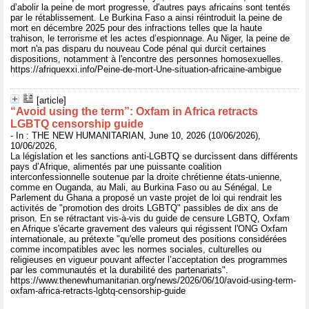
d’abolir la peine de mort progresse, d'autres pays africains sont tentés
par le rétablissement. Le Burkina Faso a ainsi réintroduit la peine de
mort en décembre 2025 pour des infractions telles que la haute
trahison, le terrorisme et les actes d’espionnage. Au Niger, la peine de
mort n'a pas disparu du nouveau Code pénal qui durcit certaines
dispositions, notamment à l'encontre des personnes homosexuelles.
https://afriquexxi.info/Peine-de-mort-Une-situation-africaine-ambigue
[article]
“Avoid using the term”: Oxfam in Africa retracts
LGBTQ censorship guide
- In : THE NEW HUMANITARIAN, June 10, 2026 (10/06/2026),
10/06/2026,
La législation et les sanctions anti-LGBTQ se durcissent dans différents
pays d’Afrique, alimentés par une puissante coalition
interconfessionnelle soutenue par la droite chrétienne états-unienne,
comme en Ouganda, au Mali, au Burkina Faso ou au Sénégal. Le
Parlement du Ghana a proposé un vaste projet de loi qui rendrait les
activités de "promotion des droits LGBTQ" passibles de dix ans de
prison. En se rétractant vis-à-vis du guide de censure LGBTQ, Oxfam
en Afrique s'écarte gravement des valeurs qui régissent l'ONG Oxfam
internationale, au prétexte "qu'elle promeut des positions considérées
comme incompatibles avec les normes sociales, culturelles ou
religieuses en vigueur pouvant affecter l’acceptation des programmes
par les communautés et la durabilité des partenariats".
https://www.thenewhumanitarian.org/news/2026/06/10/avoid-using-term-
oxfam-africa-retracts-lgbtq-censorship-guide