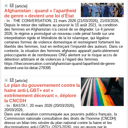
[article]
Afghanistan : quand « l’apartheid
de genre » devient une loi d’État
- In : THE CONVERSATION, 21 mars 2026 (21/03/2026), 21/03/2026,
Depuis le retour des talibans au pouvoir le 15 août 2021, la condition
des femmes en Afghanistan n’a cessé de se dégrader. Le 4 janvier
2026, le régime a promulgué un nouveau code pénal fondé sur une
interprétation rigide et littéraliste de la loi islamique, qui légalise
certaines formes de violence domestique et restreignent fortement les
libertés des femmes, tout en renforçant l’impunité des auteurs. Dans ce
contexte, la situation des femmes afghanes apparaît particulièrement
préoccupante et de nombreuses ONG alertent sur le risque accru de
détention arbitraire et de violences à l’égard des femmes.
https://theconversation.com/afghanistan-quand-lapartheid-de-genre-
devient-une-loi-detat-278395
[article]
Le plan du gouvernement contre la
haine anti-LGBT+ est «
extrêmement décevant », déplore
la CNCDH
- In : BASTA !, 20 mars 2026 (20/03/2026),
20/03/2026,
Dans une évaluation communiquée aux pouvoirs publics français, la
Commission nationale consultative des droits de l’homme (CNCDH)
dresse un bilan très sévère du plan national contre la haine et les
discriminations anti-LGBTI+ (2023-2026), mis en œuvre par le