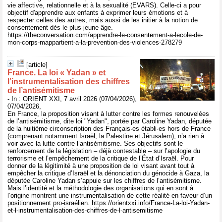
vie affective, relationnelle et à la sexualité (EVARS). Celle-ci a pour
objectif d'apprendre aux enfants à exprimer leurs émotions et à
respecter celles des autres, mais aussi de les initier à la notion de
consentement dès le plus jeune âge.
https://theconversation.com/apprendre-le-consentement-a-lecole-de-
mon-corps-mappartient-a-la-prevention-des-violences-278279
[article]
France. La loi « Yadan » et
l’instrumentalisation des chiffres
de l’antisémitisme
- In : ORIENT XXI, 7 avril 2026 (07/04/2026),
07/04/2026,
En France, la proposition visant à lutter contre les formes renouvelées
de l’antisémitisme, dite loi "Yadan", portée par Caroline Yadan, députée
de la huitième circonscription des Français·es établi·es hors de France
(comprenant notamment Israël, la Palestine et Jérusalem), n’a rien à
voir avec la lutte contre l’antisémitisme. Ses objectifs sont le
renforcement de la législation – déjà contestable – sur l’apologie du
terrorisme et l’empêchement de la critique de l’État d’Israël. Pour
donner de la légitimité à une proposition de loi visant avant tout à
empêcher la critique d’Israël et la dénonciation du génocide à Gaza, la
députée Caroline Yadan s’appuie sur les chiffres de l’antisémitisme.
Mais l’identité et la méthodologie des organisations qui en sont à
l’origine montrent une instrumentalisation de cette réalité en faveur d’un
positionnement pro-israélien. https://orientxxi.info/France-La-loi-Yadan-
et-l-instrumentalisation-des-chiffres-de-l-antisemitisme