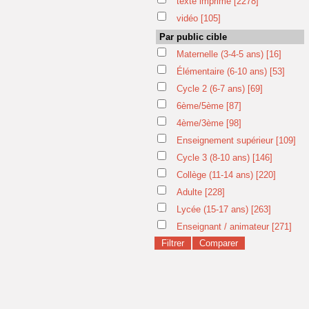
texte imprimé
[2278]
vidéo
[105]
Par public cible
Maternelle (3-4-5 ans)
[16]
Élémentaire (6-10 ans)
[53]
Cycle 2 (6-7 ans)
[69]
6ème/5ème
[87]
4ème/3ème
[98]
Enseignement supérieur
[109]
Cycle 3 (8-10 ans)
[146]
Collège (11-14 ans)
[220]
Adulte
[228]
Lycée (15-17 ans)
[263]
Enseignant / animateur
[271]