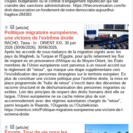
coupes budgétaires ou le contrat d’engagement républicain qui fait
craindre des sanctions administratives. https://theconversation.com/le-
droit-dassociation-un-fondement-de-notre-democratie-aujourdhui-
fragilise-284383
[article]
Politique migratoire européenne,
une victoire de l’extrême droite
RACHO, Tania - In : ORIENT XXI, 30 juin
2026 (30/06/2026), 30/06/2026,
Après les accords de sous-traitance de la migration signés avec les
pays du Maghreb, la Turquie et l'Égypte, pour qu'ils retiennent les flux
de migrant·es en provenance d'Afrique ou du Moyen-Orient, les États
membres de l’Union européenne sont parvenus à un nouvel accord sur
le règlement dit "retour", qui marque une étape supplémentaire vers
l’invisibilisation des personnes étrangères sur le territoire européen. En
plus de constituer une victoire politique pour l’extrême droite, la mise en
place programmée de "hubs de retour" s’inscrit dans des décennies de
racisme structurel et de déshumanisation des personnes migrantes ou
exilées. Loin des principes de respect des droits humains dont elle se
targue, l’Union européenne ne se cache même plus de son
accommodement avec des régimes autoritaires chargés du "retour",
parmi lesquels le Rwanda, l’Ouganda ou l’Ouzbékistan.
https://orientxxi.info/Politique-migratoire-europeenne-une-victoire-de-l-
extreme-droite
[article]
Égypte. Tour de vis pour les