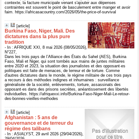
contexte, la facture municipale venant s'ajouter aux dépenses
contraintes est souvent le point de basculement entre manger et avoir
faim. https://africasacountry.com/2026/05/the-price-of-survival
[article]
Burkina Faso, Niger, Mali. Des
dictatures dans la plus pure
tradition
- In : AFRIQUE XXI, 8 mai 2026 (08/05/2026),
N°227,
Dans les trois pays de l’Alliance des États du Sahel (AES), Burkina
Faso, Mali et Niger, qui sont tombés aux mains de juntes militaires
entre 2020 et 2023, la situation des journalistes et des opposant·es
politiques est faite de menaces, de terreur et de torture. Comme
d'autres dictatures dans le monde, le régime militaire de ces trois pays
a recours à des méthodes indignes et inhumaines : surveillance
généralisée de la société, enlèvements, torture, assassinats des
opposant·es dans des prisons secrètes, anéantissement des libertés
individuelles. https://afriquexxi.info/Burkina-Faso-Niger-Mali-Le-retour-
des-bonnes-vieilles-methodes
[article]
Afghanistan : 5 ans de
gouvernance et de terreur du
régime des talibans
- In : ASIALYST, 29 avril 2026 (29/04/2026),
29/04/2026,