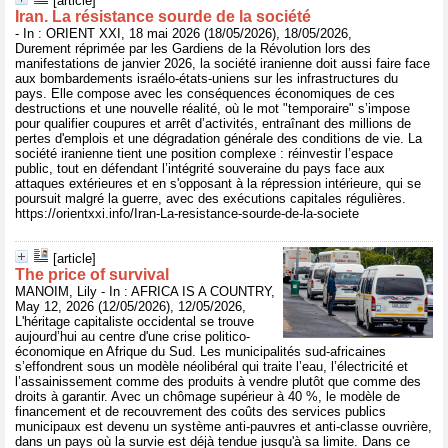
[article]
Iran. La résistance sourde de la société
- In : ORIENT XXI, 18 mai 2026 (18/05/2026), 18/05/2026,
Durement réprimée par les Gardiens de la Révolution lors des
manifestations de janvier 2026, la société iranienne doit aussi faire face
aux bombardements israélo-états-uniens sur les infrastructures du
pays. Elle compose avec les conséquences économiques de ces
destructions et une nouvelle réalité, où le mot "temporaire" s’impose
pour qualifier coupures et arrêt d’activités, entraînant des millions de
pertes d'emplois et une dégradation générale des conditions de vie. La
société iranienne tient une position complexe : réinvestir l’espace
public, tout en défendant l’intégrité souveraine du pays face aux
attaques extérieures et en s'opposant à la répression intérieure, qui se
poursuit malgré la guerre, avec des exécutions capitales régulières.
https://orientxxi.info/Iran-La-resistance-sourde-de-la-societe
[article]
The price of survival
MANOIM, Lily - In : AFRICA IS A COUNTRY,
May 12, 2026 (12/05/2026), 12/05/2026,
L'héritage capitaliste occidental se trouve
aujourd’hui au centre d'une crise politico-
économique en Afrique du Sud. Les municipalités sud-africaines
s’effondrent sous un modèle néolibéral qui traite l’eau, l’électricité et
l’assainissement comme des produits à vendre plutôt que comme des
droits à garantir. Avec un chômage supérieur à 40 %, le modèle de
financement et de recouvrement des coûts des services publics
municipaux est devenu un système anti-pauvres et anti-classe ouvrière,
dans un pays où la survie est déjà tendue jusqu'à sa limite. Dans ce