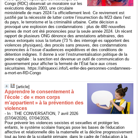
Congo (RDC) observait un moratoire sur les
exécutions depuis 2003, une circulaire
ministérielle de mars 2024 l’a officiellement levé. Ce revirement est
justifié par la nécessité de lutter contre l’insurrection du M23 dans l’est
du pays, le terrorisme et la criminalité urbaine. Cette décision a
provoqué une explosion des condamnations : plus de 480 nouvelles
peines de mort ont été prononcées pour la seule année 2024. Un récent
rapport de plusieurs ONG dénonce des arrestations arbitraires, des
aveux extorqués sous la torture (73 % des interrogé·es rapportent des
violences physiques), des procès sans preuves, des condamnations
prononcées à l’issue d’audiences expéditives et des conditions de
détention indignes. Il donne à voir l’instrumentalisation politique de la
peine capitale : la sanction est devenue un outil de communication du
gouvernement pour afficher la fermeté de l’État face aux crises
sécuritaires. https://afriquexxi.info/L-enfer-des-personnes-condamnees-
a-mort-en-RD-Congo
[article]
Apprendre le consentement à
l’école : de « mon corps
m’appartient » à la prévention des
violences
- In : THE CONVERSATION, 7 avril 2026
(07/04/2026), 07/04/2026,
Pour prévenir les violences sexistes et sexuelles et protéger les
enfants, le système scolaire français pose les bases de l'éducation
affective et relationnelle dès la maternelle et la décline progressivement
tout au long de la scolarité primaire, dans le cadre de l’éducation à la