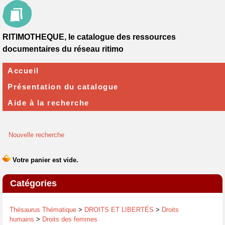
RITIMOTHEQUE, le catalogue des ressources
documentaires du réseau ritimo
Accueil
Présentation du catalogue
Aide à la recherche
Nouvelle recherche
Catégories
Thésaurus Thématique
>
DROITS ET LIBERTÉS
>
Droits
humains
>
Droits des femmes