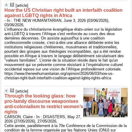
[article]
How the US Christian right built an interfaith coalition
against LGBTQ rights in Africa
- In : THE NEW HUMANITARIAN, June 3, 2026 (03/06/2026),
03/06/2026,
L’influence du christianisme évangélique états-unien sur la législation
anti-LGBTQ à travers l’Afrique s'est renforcée au cours des deux
dernières décennies. On assiste aujourd'hui à une coalition
confessionnelle croisée, c'est-à-dire une alliance délibérée entre les
institutions religieuses chrétiennes, musulmanes et traditionnelles,
pourtant des groupes aux théologies incompatibles, qui a été rendue
possible en Afrique à travers le langage délibérément sécularisant des
"valeurs familiales". L’ironie de la situation réside dans le fait qu'un
mouvement qui se présente comme résistant à l’impérialisme culturel
occidental repose sur une vision de l’Afrique profondément coloniale.
https://www.thenewhumanitarian.org/opinion/2026/06/03/how-us-
christian-right-built-interfaith-coalition-against-lgbtq-rights-africa
[article]
Through the looking glass: how
pro-family discourse weaponises
anti-colonialism to restrict women’s
rights
CARSON, Claire - In : DISASTERS, May 27,
2026 (27/05/2026), 27/05/2026,
Cette année, parallèlement à la 70e Conférence de la Commission de la
condition de la femme organisée par les Nations Unies (ONU) sur