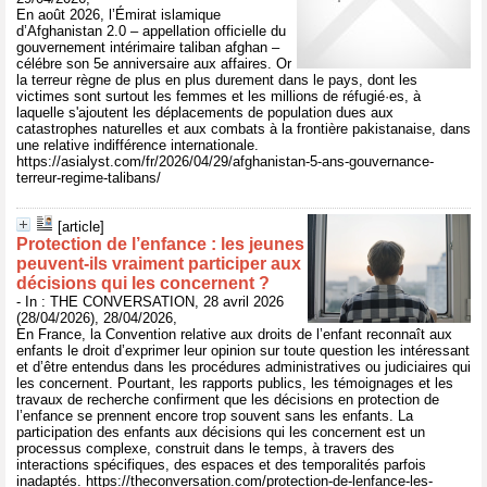
En août 2026, l’Émirat islamique
d’Afghanistan 2.0 – appellation officielle du
gouvernement intérimaire taliban afghan –
célébre son 5e anniversaire aux affaires. Or
la terreur règne de plus en plus durement dans le pays, dont les
victimes sont surtout les femmes et les millions de réfugié·es, à
laquelle s'ajoutent les déplacements de population dues aux
catastrophes naturelles et aux combats à la frontière pakistanaise, dans
une relative indifférence internationale.
https://asialyst.com/fr/2026/04/29/afghanistan-5-ans-gouvernance-
terreur-regime-talibans/
[article]
Protection de l’enfance : les jeunes
peuvent‑ils vraiment participer aux
décisions qui les concernent ?
- In : THE CONVERSATION, 28 avril 2026
(28/04/2026), 28/04/2026,
En France, la Convention relative aux droits de l’enfant reconnaît aux
enfants le droit d’exprimer leur opinion sur toute question les intéressant
et d’être entendus dans les procédures administratives ou judiciaires qui
les concernent. Pourtant, les rapports publics, les témoignages et les
travaux de recherche confirment que les décisions en protection de
l’enfance se prennent encore trop souvent sans les enfants. La
participation des enfants aux décisions qui les concernent est un
processus complexe, construit dans le temps, à travers des
interactions spécifiques, des espaces et des temporalités parfois
inadaptés. https://theconversation.com/protection-de-lenfance-les-