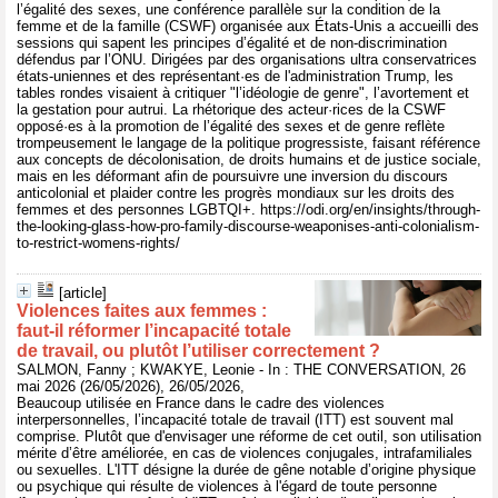
l’égalité des sexes, une conférence parallèle sur la condition de la
femme et de la famille (CSWF) organisée aux États-Unis a accueilli des
sessions qui sapent les principes d’égalité et de non-discrimination
défendus par l’ONU. Dirigées par des organisations ultra conservatrices
états-uniennes et des représentant·es de l'administration Trump, les
tables rondes visaient à critiquer "l’idéologie de genre", l’avortement et
la gestation pour autrui. La rhétorique des acteur·rices de la CSWF
opposé·es à la promotion de l’égalité des sexes et de genre reflète
trompeusement le langage de la politique progressiste, faisant référence
aux concepts de décolonisation, de droits humains et de justice sociale,
mais en les déformant afin de poursuivre une inversion du discours
anticolonial et plaider contre les progrès mondiaux sur les droits des
femmes et des personnes LGBTQI+. https://odi.org/en/insights/through-
the-looking-glass-how-pro-family-discourse-weaponises-anti-colonialism-
to-restrict-womens-rights/
[article]
Violences faites aux femmes :
faut‑il réformer l’incapacité totale
de travail, ou plutôt l’utiliser correctement ?
SALMON, Fanny ; KWAKYE, Leonie - In : THE CONVERSATION, 26
mai 2026 (26/05/2026), 26/05/2026,
Beaucoup utilisée en France dans le cadre des violences
interpersonnelles, l’incapacité totale de travail (ITT) est souvent mal
comprise. Plutôt que d'envisager une réforme de cet outil, son utilisation
mérite d’être améliorée, en cas de violences conjugales, intrafamiliales
ou sexuelles. L'ITT désigne la durée de gêne notable d’origine physique
ou psychique qui résulte de violences à l'égard de toute personne