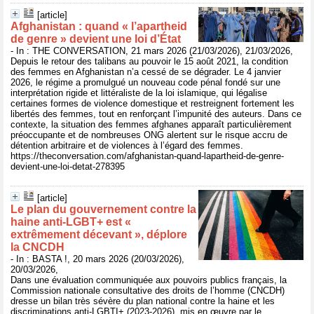
[article]
Afghanistan : quand « l’apartheid
de genre » devient une loi d’État
- In : THE CONVERSATION, 21 mars 2026 (21/03/2026), 21/03/2026,
Depuis le retour des talibans au pouvoir le 15 août 2021, la condition
des femmes en Afghanistan n’a cessé de se dégrader. Le 4 janvier
2026, le régime a promulgué un nouveau code pénal fondé sur une
interprétation rigide et littéraliste de la loi islamique, qui légalise
certaines formes de violence domestique et restreignent fortement les
libertés des femmes, tout en renforçant l’impunité des auteurs. Dans ce
contexte, la situation des femmes afghanes apparaît particulièrement
préoccupante et de nombreuses ONG alertent sur le risque accru de
détention arbitraire et de violences à l’égard des femmes.
https://theconversation.com/afghanistan-quand-lapartheid-de-genre-
devient-une-loi-detat-278395
[article]
Le plan du gouvernement contre la
haine anti-LGBT+ est «
extrêmement décevant », déplore
la CNCDH
- In : BASTA !, 20 mars 2026 (20/03/2026),
20/03/2026,
Dans une évaluation communiquée aux pouvoirs publics français, la
Commission nationale consultative des droits de l’homme (CNCDH)
dresse un bilan très sévère du plan national contre la haine et les
discriminations anti-LGBTI+ (2023-2026), mis en œuvre par le