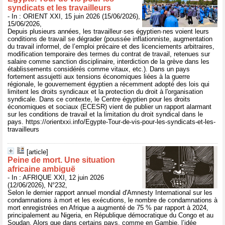
syndicats et les travailleurs
- In : ORIENT XXI, 15 juin 2026 (15/06/2026),
15/06/2026,
Depuis plusieurs années, les travailleur·ses égyptien·nes voient leurs
conditions de travail se dégrader (poussée inflationniste, augmentation
du travail informel, de l’emploi précaire et des licenciements arbitraires,
modification temporaire des termes du contrat de travail, retenues sur
salaire comme sanction disciplinaire, interdiction de la grève dans les
établissements considérés comme vitaux, etc.). Dans un pays
fortement assujetti aux tensions économiques liées à la guerre
régionale, le gouvernement égyptien a récemment adopté des lois qui
limitent les droits syndicaux et la protection du droit à l'organisation
syndicale. Dans ce contexte, le Centre égyptien pour les droits
économiques et sociaux (ECESR) vient de publier un rapport alarmant
sur les conditions de travail et la limitation du droit syndical dans le
pays. https://orientxxi.info/Egypte-Tour-de-vis-pour-les-syndicats-et-les-
travailleurs
[article]
Peine de mort. Une situation
africaine ambiguë
- In : AFRIQUE XXI, 12 juin 2026
(12/06/2026), N°232,
Selon le dernier rapport annuel mondial d'Amnesty International sur les
condamnations à mort et les exécutions, le nombre de condamnations à
mort enregistrées en Afrique a augmenté de 75 % par rapport à 2024,
principalement au Nigeria, en République démocratique du Congo et au
Soudan. Alors que dans certains pays, comme en Gambie, l’idée