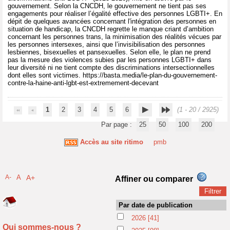
gouvernement. Selon la CNCDH, le gouvernement ne tient pas ses
engagements pour réaliser l’égalité effective des personnes LGBTI+. En
dépit de quelques avancées concernant l'intégration des personnes en
situation de handicap, la CNCDH regrette le manque criant d’ambition
concernant les personnes trans, la minimisation des réalités vécues par
les personnes intersexes, ainsi que l’invisibilisation des personnes
lesbiennes, bisexuelles et pansexuelles. Selon elle, le plan ne prend
pas la mesure des violences subies par les personnes LGBTI+ dans
leur diversité ni ne tient compte des discriminations intersectionnelles
dont elles sont victimes. https://basta.media/le-plan-du-gouvernement-
contre-la-haine-anti-lgbt-est-extremement-decevant
1
2
3
4
5
6
(1 - 20 / 2925)
Par page :
25
50
100
200
Accès au site ritimo
pmb
A-
A
A+
Affiner ou comparer
Par date de publication
2026
[41]
Qui sommes-nous ?