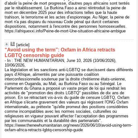
d’abolir la peine de mort progresse, d'autres pays africains sont tentés
par le rétablissement. Le Burkina Faso a ainsi réintroduit la peine de
mort en décembre 2025 pour des infractions telles que la haute
trahison, le terrorisme et les actes d’espionnage. Au Niger, la peine de
mort n'a pas disparu du nouveau Code pénal qui durcit certaines
dispositions, notamment à l'encontre des personnes homosexuelles.
https://afriquexxi.info/Peine-de-mort-Une-situation-africaine-ambigue
[article]
“Avoid using the term”: Oxfam in Africa retracts
LGBTQ censorship guide
- In : THE NEW HUMANITARIAN, June 10, 2026 (10/06/2026),
10/06/2026,
La législation et les sanctions anti-LGBTQ se durcissent dans différents
pays d’Afrique, alimentés par une puissante coalition
interconfessionnelle soutenue par la droite chrétienne états-unienne,
comme en Ouganda, au Mali, au Burkina Faso ou au Sénégal. Le
Parlement du Ghana a proposé un vaste projet de loi qui rendrait les
activités de "promotion des droits LGBTQ" passibles de dix ans de
prison. En se rétractant vis-à-vis du guide de censure LGBTQ, Oxfam
en Afrique s'écarte gravement des valeurs qui régissent l'ONG Oxfam
internationale, au prétexte "qu'elle promeut des positions considérées
comme incompatibles avec les normes sociales, culturelles ou
religieuses en vigueur pouvant affecter l’acceptation des programmes
par les communautés et la durabilité des partenariats".
https://www.thenewhumanitarian.org/news/2026/06/10/avoid-using-term-
oxfam-africa-retracts-lgbtq-censorship-guide