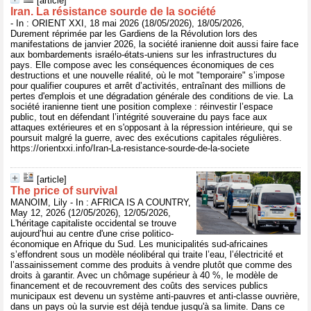
[article]
Iran. La résistance sourde de la société
- In : ORIENT XXI, 18 mai 2026 (18/05/2026), 18/05/2026,
Durement réprimée par les Gardiens de la Révolution lors des
manifestations de janvier 2026, la société iranienne doit aussi faire face
aux bombardements israélo-états-uniens sur les infrastructures du
pays. Elle compose avec les conséquences économiques de ces
destructions et une nouvelle réalité, où le mot "temporaire" s’impose
pour qualifier coupures et arrêt d’activités, entraînant des millions de
pertes d'emplois et une dégradation générale des conditions de vie. La
société iranienne tient une position complexe : réinvestir l’espace
public, tout en défendant l’intégrité souveraine du pays face aux
attaques extérieures et en s'opposant à la répression intérieure, qui se
poursuit malgré la guerre, avec des exécutions capitales régulières.
https://orientxxi.info/Iran-La-resistance-sourde-de-la-societe
[article]
The price of survival
MANOIM, Lily - In : AFRICA IS A COUNTRY,
May 12, 2026 (12/05/2026), 12/05/2026,
L'héritage capitaliste occidental se trouve
aujourd’hui au centre d'une crise politico-
économique en Afrique du Sud. Les municipalités sud-africaines
s’effondrent sous un modèle néolibéral qui traite l’eau, l’électricité et
l’assainissement comme des produits à vendre plutôt que comme des
droits à garantir. Avec un chômage supérieur à 40 %, le modèle de
financement et de recouvrement des coûts des services publics
municipaux est devenu un système anti-pauvres et anti-classe ouvrière,
dans un pays où la survie est déjà tendue jusqu'à sa limite. Dans ce