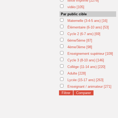
texte imprimé
[2278]
vidéo
[105]
Par public cible
Maternelle (3-4-5 ans)
[16]
Élémentaire (6-10 ans)
[53]
Cycle 2 (6-7 ans)
[69]
6ème/5ème
[87]
4ème/3ème
[98]
Enseignement supérieur
[109]
Cycle 3 (8-10 ans)
[146]
Collège (11-14 ans)
[220]
Adulte
[228]
Lycée (15-17 ans)
[263]
Enseignant / animateur
[271]