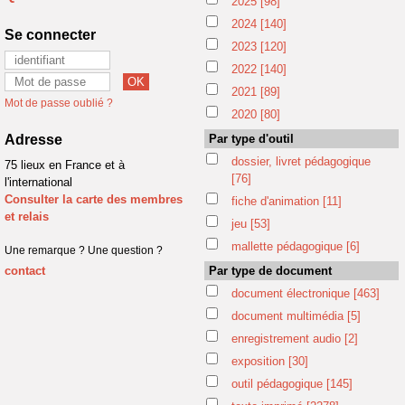
2025
[98]
2024
[140]
Se connecter
2023
[120]
2022
[140]
2021
[89]
Mot de passe oublié ?
2020
[80]
Adresse
Par type d'outil
dossier, livret pédagogique
75 lieux en France et à
[76]
l'international
Consulter la carte des membres
fiche d'animation
[11]
et relais
jeu
[53]
mallette pédagogique
[6]
Une remarque ? Une question ?
contact
Par type de document
document électronique
[463]
document multimédia
[5]
enregistrement audio
[2]
exposition
[30]
outil pédagogique
[145]