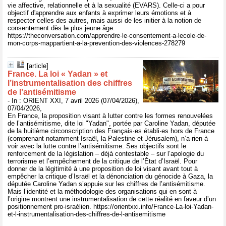
vie affective, relationnelle et à la sexualité (EVARS). Celle-ci a pour
objectif d'apprendre aux enfants à exprimer leurs émotions et à
respecter celles des autres, mais aussi de les initier à la notion de
consentement dès le plus jeune âge.
https://theconversation.com/apprendre-le-consentement-a-lecole-de-
mon-corps-mappartient-a-la-prevention-des-violences-278279
[article]
France. La loi « Yadan » et
l’instrumentalisation des chiffres
de l’antisémitisme
- In : ORIENT XXI, 7 avril 2026 (07/04/2026),
07/04/2026,
En France, la proposition visant à lutter contre les formes renouvelées
de l’antisémitisme, dite loi "Yadan", portée par Caroline Yadan, députée
de la huitième circonscription des Français·es établi·es hors de France
(comprenant notamment Israël, la Palestine et Jérusalem), n’a rien à
voir avec la lutte contre l’antisémitisme. Ses objectifs sont le
renforcement de la législation – déjà contestable – sur l’apologie du
terrorisme et l’empêchement de la critique de l’État d’Israël. Pour
donner de la légitimité à une proposition de loi visant avant tout à
empêcher la critique d’Israël et la dénonciation du génocide à Gaza, la
députée Caroline Yadan s’appuie sur les chiffres de l’antisémitisme.
Mais l’identité et la méthodologie des organisations qui en sont à
l’origine montrent une instrumentalisation de cette réalité en faveur d’un
positionnement pro-israélien. https://orientxxi.info/France-La-loi-Yadan-
et-l-instrumentalisation-des-chiffres-de-l-antisemitisme