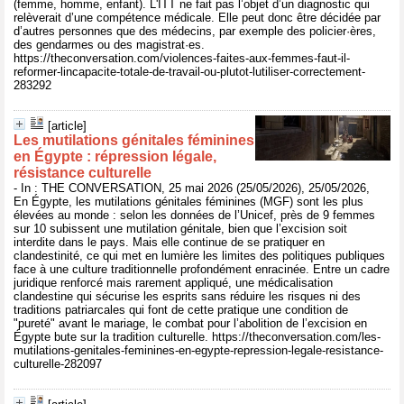
(femme, homme, enfant). L'ITT ne fait pas l’objet d’un diagnostic qui
relèverait d’une compétence médicale. Elle peut donc être décidée par
d’autres personnes que des médecins, par exemple des policier·ères,
des gendarmes ou des magistrat·es.
https://theconversation.com/violences-faites-aux-femmes-faut-il-
reformer-lincapacite-totale-de-travail-ou-plutot-lutiliser-correctement-
283292
[article]
Les mutilations génitales féminines
en Égypte : répression légale,
résistance culturelle
- In : THE CONVERSATION, 25 mai 2026 (25/05/2026), 25/05/2026,
En Égypte, les mutilations génitales féminines (MGF) sont les plus
élevées au monde : selon les données de l’Unicef, près de 9 femmes
sur 10 subissent une mutilation génitale, bien que l’excision soit
interdite dans le pays. Mais elle continue de se pratiquer en
clandestinité, ce qui met en lumière les limites des politiques publiques
face à une culture traditionnelle profondément enracinée. Entre un cadre
juridique renforcé mais rarement appliqué, une médicalisation
clandestine qui sécurise les esprits sans réduire les risques ni des
traditions patriarcales qui font de cette pratique une condition de
"pureté" avant le mariage, le combat pour l’abolition de l’excision en
Égypte bute sur la tradition culturelle. https://theconversation.com/les-
mutilations-genitales-feminines-en-egypte-repression-legale-resistance-
culturelle-282097