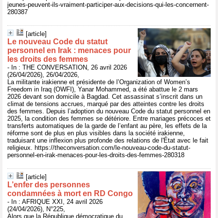
jeunes-peuvent-ils-vraiment-participer-aux-decisions-qui-les-concernent-
280387
[article]
Le nouveau Code du statut
personnel en Irak : menaces pour
les droits des femmes
- In : THE CONVERSATION, 26 avril 2026
(26/04/2026), 26/04/2026,
La militante irakienne et présidente de l’Organization of Women’s
Freedom in Iraq (OWFI), Yanar Mohammed, a été abattue le 2 mars
2026 devant son domicile à Bagdad. Cet assassinat s’inscrit dans un
climat de tensions accrues, marqué par des atteintes contre les droits
des femmes. Depuis l’adoption du nouveau Code du statut personnel en
2025, la condition des femmes se détériore. Entre mariages précoces et
transferts automatiques de la garde de l’enfant au père, les effets de la
réforme sont de plus en plus visibles dans la société irakienne,
traduisant une inflexion plus profonde des relations de l'État avec le fait
religieux. https://theconversation.com/le-nouveau-code-du-statut-
personnel-en-irak-menaces-pour-les-droits-des-femmes-280318
[article]
L’enfer des personnes
condamnées à mort en RD Congo
- In : AFRIQUE XXI, 24 avril 2026
(24/04/2026), N°225,
Alors que la République démocratique du