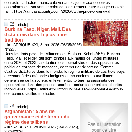
contexte, la facture municipale venant s'ajouter aux dépenses
contraintes est souvent le point de basculement entre manger et avoir
faim. https://africasacountry.com/2026/05/the-price-of-survival
[article]
Burkina Faso, Niger, Mali. Des
dictatures dans la plus pure
tradition
- In : AFRIQUE XXI, 8 mai 2026 (08/05/2026),
N°227,
Dans les trois pays de l’Alliance des États du Sahel (AES), Burkina
Faso, Mali et Niger, qui sont tombés aux mains de juntes militaires
entre 2020 et 2023, la situation des journalistes et des opposant·es
politiques est faite de menaces, de terreur et de torture. Comme
d'autres dictatures dans le monde, le régime militaire de ces trois pays
a recours à des méthodes indignes et inhumaines : surveillance
généralisée de la société, enlèvements, torture, assassinats des
opposant·es dans des prisons secrètes, anéantissement des libertés
individuelles. https://afriquexxi.info/Burkina-Faso-Niger-Mali-Le-retour-
des-bonnes-vieilles-methodes
[article]
Afghanistan : 5 ans de
gouvernance et de terreur du
régime des talibans
- In : ASIALYST, 29 avril 2026 (29/04/2026),
29/04/2026,