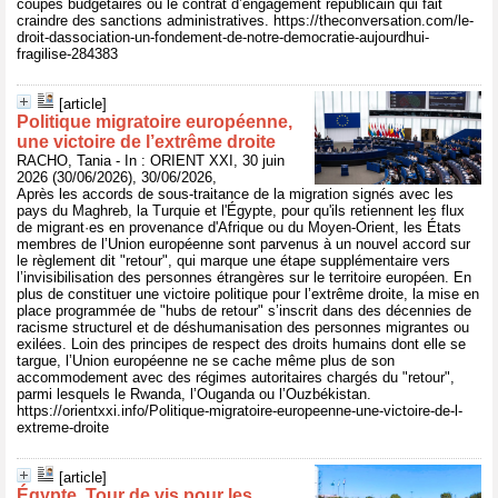
coupes budgétaires ou le contrat d’engagement républicain qui fait
craindre des sanctions administratives. https://theconversation.com/le-
droit-dassociation-un-fondement-de-notre-democratie-aujourdhui-
fragilise-284383
[article]
Politique migratoire européenne,
une victoire de l’extrême droite
RACHO, Tania - In : ORIENT XXI, 30 juin
2026 (30/06/2026), 30/06/2026,
Après les accords de sous-traitance de la migration signés avec les
pays du Maghreb, la Turquie et l'Égypte, pour qu'ils retiennent les flux
de migrant·es en provenance d'Afrique ou du Moyen-Orient, les États
membres de l’Union européenne sont parvenus à un nouvel accord sur
le règlement dit "retour", qui marque une étape supplémentaire vers
l’invisibilisation des personnes étrangères sur le territoire européen. En
plus de constituer une victoire politique pour l’extrême droite, la mise en
place programmée de "hubs de retour" s’inscrit dans des décennies de
racisme structurel et de déshumanisation des personnes migrantes ou
exilées. Loin des principes de respect des droits humains dont elle se
targue, l’Union européenne ne se cache même plus de son
accommodement avec des régimes autoritaires chargés du "retour",
parmi lesquels le Rwanda, l’Ouganda ou l’Ouzbékistan.
https://orientxxi.info/Politique-migratoire-europeenne-une-victoire-de-l-
extreme-droite
[article]
Égypte. Tour de vis pour les