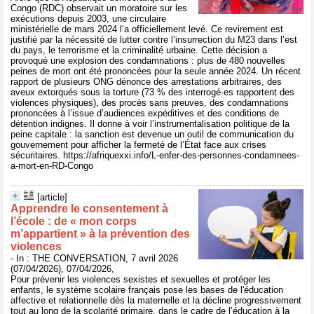
Congo (RDC) observait un moratoire sur les
exécutions depuis 2003, une circulaire
ministérielle de mars 2024 l’a officiellement levé. Ce revirement est
justifié par la nécessité de lutter contre l’insurrection du M23 dans l’est
du pays, le terrorisme et la criminalité urbaine. Cette décision a
provoqué une explosion des condamnations : plus de 480 nouvelles
peines de mort ont été prononcées pour la seule année 2024. Un récent
rapport de plusieurs ONG dénonce des arrestations arbitraires, des
aveux extorqués sous la torture (73 % des interrogé·es rapportent des
violences physiques), des procès sans preuves, des condamnations
prononcées à l’issue d’audiences expéditives et des conditions de
détention indignes. Il donne à voir l’instrumentalisation politique de la
peine capitale : la sanction est devenue un outil de communication du
gouvernement pour afficher la fermeté de l’État face aux crises
sécuritaires. https://afriquexxi.info/L-enfer-des-personnes-condamnees-
a-mort-en-RD-Congo
[article]
Apprendre le consentement à
l’école : de « mon corps
m’appartient » à la prévention des
violences
- In : THE CONVERSATION, 7 avril 2026
(07/04/2026), 07/04/2026,
Pour prévenir les violences sexistes et sexuelles et protéger les
enfants, le système scolaire français pose les bases de l'éducation
affective et relationnelle dès la maternelle et la décline progressivement
tout au long de la scolarité primaire, dans le cadre de l’éducation à la