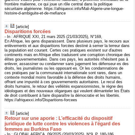
frontière malienne, ce qui joue un rôle central dans la politique
sécuritaire algérienne. https://afriquexxi.info/Mali-Algerie-une-longue-
histoire-d-ambiguite-et-de-mefiance
[article]
Disparitions forcées
- In : AFRIQUE XXI, 21 mars 2025 (21/03/2025), N°169,
En Afrique, les gens disparaissent. Dans plusieurs pays, le recours aux
enlèvements et aux disparitions forcées destiné à semer la terreur dans
la population est courant. Certes ces pratiques existent sur d'autres
continents mais en Afrique elles traduisent une corruption chronique des
élites gouvernementales. Dans ces pays, les autorités n'hésitent pas à
enlever, assassiner ou condamner sans jugement les défenseur·es des
droits, les journalistes ou les opposant·es. Or les condamnations de
ces pratiques par la communauté internationale sont rares, dans un
contexte mondial moins favorable à la défense des droits humains,
offrant une impunité à ces gouvernements autoritaires. Le recul des
droits humains, le retour des velléités expansionnistes, le règne des
idéologues et des nouveaux oligarques qui veulent démanteler les États
de droit contribuent à faire disparaître la démocratie et les libertés.
https://afriquexxi.info/Disparitions-forcees
[article]
Retour sur une aporie : L’efficacité du dispositif
juridique de lutte contre les violences à l’égard des
femmes au Burkina Faso
- In : GLOBAL AFRICA, 09/2025 (20/03/2025), N°9, P. 180-186