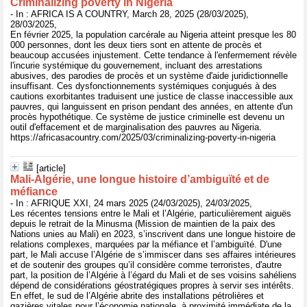
Criminalizing poverty in Nigeria
- In : AFRICA IS A COUNTRY, March 28, 2025 (28/03/2025),
28/03/2025,
En février 2025, la population carcérale au Nigeria atteint presque les 80
000 personnes, dont les deux tiers sont en attente de procès et
beaucoup accusées injustement. Cette tendance à l'enfermement révèle
l'incurie systémique du gouvernement, incluant des arrestations
abusives, des parodies de procès et un système d'aide juridictionnelle
insuffisant. Ces dysfonctionnements systémiques conjugués à des
cautions exorbitantes traduisent une justice de classe inaccessible aux
pauvres, qui languissent en prison pendant des années, en attente d'un
procès hypothétique. Ce système de justice criminelle est devenu un
outil d'effacement et de marginalisation des pauvres au Nigeria.
https://africasacountry.com/2025/03/criminalizing-poverty-in-nigeria
[article]
Mali-Algérie, une longue histoire d’ambiguïté et de
méfiance
- In : AFRIQUE XXI, 24 mars 2025 (24/03/2025), 24/03/2025,
Les récentes tensions entre le Mali et l’Algérie, particulièrement aiguës
depuis le retrait de la Minusma (Mission de maintien de la paix des
Nations unies au Mali) en 2023, s’inscrivent dans une longue histoire de
relations complexes, marquées par la méfiance et l’ambiguïté. D'une
part, le Mali accuse l’Algérie de s’immiscer dans ses affaires intérieures
et de soutenir des groupes qu’il considère comme terroristes, d'autre
part, la position de l’Algérie à l’égard du Mali et de ses voisins sahéliens
dépend de considérations géostratégiques propres à servir ses intérêts.
En effet, le sud de l’Algérie abrite des installations pétrolières et
gazières vitales pour l’économie nationale, à proximité immédiate de la