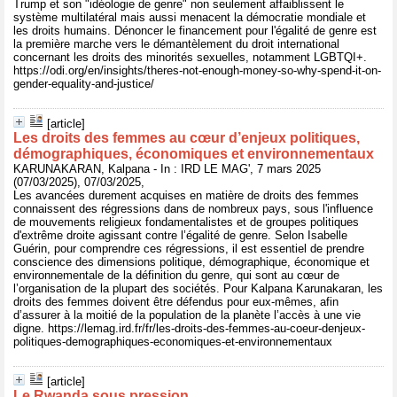
Trump et son "idéologie de genre" non seulement affaiblissent le
système multilatéral mais aussi menacent la démocratie mondiale et
les droits humains. Dénoncer le financement pour l'égalité de genre est
la première marche vers le démantèlement du droit international
concernant les droits des minorités sexuelles, notamment LGBTQI+.
https://odi.org/en/insights/theres-not-enough-money-so-why-spend-it-on-
gender-equality-and-justice/
[article]
Les droits des femmes au cœur d’enjeux politiques,
démographiques, économiques et environnementaux
KARUNAKARAN, Kalpana - In : IRD LE MAG', 7 mars 2025
(07/03/2025), 07/03/2025,
Les avancées durement acquises en matière de droits des femmes
connaissent des régressions dans de nombreux pays, sous l'influence
de mouvements religieux fondamentalistes et de groupes politiques
d'extrême droite agissant contre l’égalité de genre. Selon Isabelle
Guérin, pour comprendre ces régressions, il est essentiel de prendre
conscience des dimensions politique, démographique, économique et
environnementale de la définition du genre, qui sont au cœur de
l’organisation de la plupart des sociétés. Pour Kalpana Karunakaran, les
droits des femmes doivent être défendus pour eux-mêmes, afin
d’assurer à la moitié de la population de la planète l’accès à une vie
digne. https://lemag.ird.fr/fr/les-droits-des-femmes-au-coeur-denjeux-
politiques-demographiques-economiques-et-environnementaux
[article]
Le Rwanda sous pression