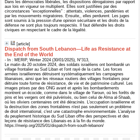
Dans les démocraties libérales, les dispositions dérogatoires par rapport
aux lois en vigueur se multiplient. Elles sont justifiées par des
circonstances "exceptionnelles" : attentats, violences, pandémies et
par les mouvements migratoires. Ensuite,, elles perdurent. Les juges
sont soumis à la pression d'une opinion sécuritaire et les droits de la
défense ne sont plus toujours respectés. Il faut défendre les droits
civiques en respectant le cadre de la légalité.
[article]
Dispatch from South Lebanon—Life as Resistance at
the End of the World
- In : MERIP, Winter 2024 (30/01/2025), N°313,
Le matin du 20 octobre 2024, des soldats israéliens ont bombardé un
village frontalier au Sud Liban et l'ont rayé de la carte. Les forces
armées israéliennes détruisent systématiquement les campagnes
libanaises, ainsi que les réseaux routiers des villages frontaliers pour
détruire toute forme de résistance, de vie et de patrimoine culturel. Les
images prises par des ONG avant et après les bombardements
montrent un écocide, comme dans le village de Yaroun, où les forêts de
pins et les vergers ont été pulvérisés, ou bien celui de Alma al-Shaab,
où les oliviers centenaires ont été déracinés. L'occupation israélienne et
la destruction des zones frontalières n'est pas seulement un problème
de droit international, c'est une catastrophe environnementale. L'analyse
du peuplement historique du Sud Liban offre des perspectives et des
leçons de résistance des Libanais·es à la fin du monde.
https://merip.org/2025/01/dispatch-from-south-lebanon/