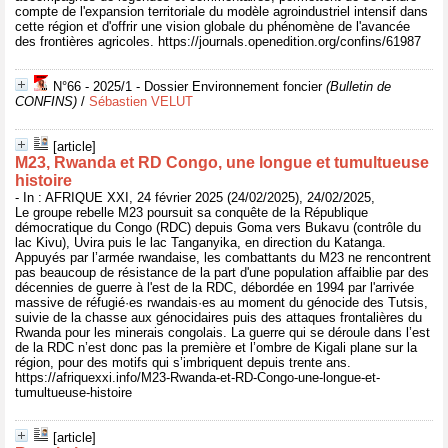
compte de l'expansion territoriale du modèle agroindustriel intensif dans
cette région et d'offrir une vision globale du phénomène de l'avancée
des frontières agricoles. https://journals.openedition.org/confins/61987
N°66 - 2025/1 - Dossier Environnement foncier
(Bulletin de
CONFINS)
/
Sébastien VELUT
[article]
M23, Rwanda et RD Congo, une longue et tumultueuse
histoire
- In : AFRIQUE XXI, 24 février 2025 (24/02/2025), 24/02/2025,
Le groupe rebelle M23 poursuit sa conquête de la République
démocratique du Congo (RDC) depuis Goma vers Bukavu (contrôle du
lac Kivu), Uvira puis le lac Tanganyika, en direction du Katanga.
Appuyés par l’armée rwandaise, les combattants du M23 ne rencontrent
pas beaucoup de résistance de la part d'une population affaiblie par des
décennies de guerre à l'est de la RDC, débordée en 1994 par l'arrivée
massive de réfugié·es rwandais·es au moment du génocide des Tutsis,
suivie de la chasse aux génocidaires puis des attaques frontalières du
Rwanda pour les minerais congolais. La guerre qui se déroule dans l’est
de la RDC n’est donc pas la première et l’ombre de Kigali plane sur la
région, pour des motifs qui s’imbriquent depuis trente ans.
https://afriquexxi.info/M23-Rwanda-et-RD-Congo-une-longue-et-
tumultueuse-histoire
[article]