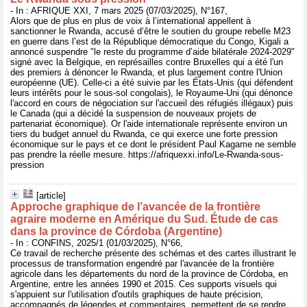
- In : AFRIQUE XXI, 7 mars 2025 (07/03/2025), N°167,
Alors que de plus en plus de voix à l’international appellent à
sanctionner le Rwanda, accusé d’être le soutien du groupe rebelle M23
en guerre dans l’est de la République démocratique du Congo, Kigali a
annoncé suspendre "le reste du programme d’aide bilatérale 2024-2029"
signé avec la Belgique, en représailles contre Bruxelles qui a été l'un
des premiers à dénoncer le Rwanda, et plus largement contre l'Union
européenne (UE). Celle-ci a été suivie par les États-Unis (qui défendent
leurs intérêts pour le sous-sol congolais), le Royaume-Uni (qui dénonce
l'accord en cours de négociation sur l'accueil des réfugiés illégaux) puis
le Canada (qui a décidé la suspension de nouveaux projets de
partenariat économique). Or l'aide internationale représente environ un
tiers du budget annuel du Rwanda, ce qui exerce une forte pression
économique sur le pays et ce dont le président Paul Kagame ne semble
pas prendre la réelle mesure. https://afriquexxi.info/Le-Rwanda-sous-
pression
[article]
Approche graphique de l’avancée de la frontière
agraire moderne en Amérique du Sud. Étude de cas
dans la province de Córdoba (Argentine)
- In : CONFINS, 2025/1 (01/03/2025), N°66,
Ce travail de recherche présente des schémas et des cartes illustrant le
processus de transformation engendré par l'avancée de la frontière
agricole dans les départements du nord de la province de Córdoba, en
Argentine, entre les années 1990 et 2015. Ces supports visuels qui
s'appuient sur l'utilisation d'outils graphiques de haute précision,
accompagnés de légendes et commentaires, permettent de se rendre