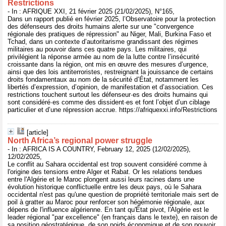
Restrictions
- In : AFRIQUE XXI, 21 février 2025 (21/02/2025), N°165,
Dans un rapport publié en février 2025, l’Observatoire pour la protection
des défenseurs des droits humains alerte sur une "convergence
régionale des pratiques de répression" au Niger, Mali, Burkina Faso et
Tchad, dans un contexte d’autoritarisme grandissant des régimes
militaires au pouvoir dans ces quatre pays. Les militaires, qui
privilégient la réponse armée au nom de la lutte contre l’insécurité
croissante dans la région, ont mis en œuvre des mesures d’urgence,
ainsi que des lois antiterroristes, restreignant la jouissance de certains
droits fondamentaux au nom de la sécurité d’État, notamment les
libertés d’expression, d’opinion, de manifestation et d’association. Ces
restrictions touchent surtout les défenseur·es des droits humains qui
sont considéré·es comme des dissident·es et font l’objet d’un ciblage
particulier et d’une répression accrue. https://afriquexxi.info/Restrictions
[article]
North Africa’s regional power struggle
- In : AFRICA IS A COUNTRY, February 12, 2025 (12/02/2025),
12/02/2025,
Le conflit au Sahara occidental est trop souvent considéré comme à
l'origine des tensions entre Alger et Rabat. Or les relations tendues
entre l'Algérie et le Maroc plongent aussi leurs racines dans une
évolution historique conflictuelle entre les deux pays, où le Sahara
occidental n'est pas qu'une question de propriété territoriale mais sert de
poil à gratter au Maroc pour renforcer son hégémonie régionale, aux
dépens de l'influence algérienne. En tant qu'État pivot, l'Algérie est le
leader régional "par excellence" (en français dans le texte), en raison de
sa position géostratégique, de son poids économique et de son pouvoir