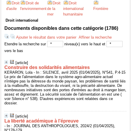
Droit
Droit de
Droit
Droit
d'asile
l'environnement
de la
international
Frontière
mer
humanitaire
Droit international
Documents disponibles dans cette catégorie (
1786
)
Ajouter le résultat dans votre panier
Affiner la recherche
Etendre la recherche sur
niveau(x) vers le haut et
vers le bas
[article]
Construire des solidarités alimentaires
KERARON, Lola - In : SILENCE, avril 2025 (01/04/2025), N°541, P.4-15
Le prix de l'alimentation dans le système agro-alimentaire actuel
n'intègre pas la détresse du monde paysan, les problèmes de santé liés
à la malbouffe, la destruction du vivant, ni la précarité alimentaire. De
nombreuses initiatives sont des portes d'entrées au droit à manger bien,
assez et dignement. La sécurité sociale de l'alimentation en est une (
voir Silence n° 538). D'autres expériences sont relatées dans ce
dossier.
[article]
La liberté académique à l’épreuve
- In : JOURNAL DES ANTHROPOLOGUES, 2024/2 (01/04/2025),
N°178-179,