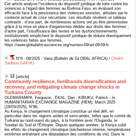
Cet article analyse l’incidence du dispositif juridique de lutte contre les
violences à l’égard des femmes au Burkina Faso, en évaluant son
efficacité face à la persistance des violences sexistes, attisées par le
contexte actuel de crise sécuritaire. Les résultats révèlent un tableau
contrasté : d’une part, de nombreuses actions ont pu être pérennisées
grâce à la mise en place d'organismes dédiés aux droits des femmes ;
d’autre part, l’insuffisance des textes et les dysfonctionnements
institutionnels empêchent le dispositif juridique de réduire drastiquement
les violences faites aux femmes.
https://www.globalafricasciences.org/numero-09/art-09-09-fr
N°9 - 09/2025 - Varia
(Bulletin de GLOBAL AFRICA)
/
Cheikh
Sadibou SAKHO
[article]
Community resilience, livelihoods diversification and
recovery, and mitigating climate change shocks in
Turkana County
OLEMARAMPA, Ferguson ; EKAL, Dan ; KIBUKU, Patrick - In :
HUMANITARIAN EXCHANGE MAGAZINE (HEM), March 2025
(18/03/2025), N°86,
Au Kenya, le changement climatique constitue un réel défi, en
particulier dans les régions arides et semi-arides, telles que le comté de
Turkana au nord-ouest du pays, à la frontière avec l'Ouganda, le
Soudan du Sud et l'Éthiopie. Depuis quelques années, le Kenya subit
les effets du changement climatique (sécheresse intense, températures
extrêmes entraînant une dégradation des conditions de vie). Dans le