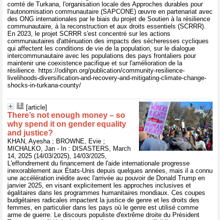
comté de Turkana, l'organisation locale des Approches durables pour
l'autonomisation communautaire (SAPCONE) œuvre en partenariat avec
des ONG internationales par le biais du projet de Soutien à la résilience
communautaire, à la reconstruction et aux droits essentiels (SCRRR).
En 2023, le projet SCRRR s'est concentré sur les actions
communautaires d'atténuation des impacts des sécheresses cycliques
qui affectent les conditions de vie de la population, sur le dialogue
intercommunautaire avec les populations des pays frontaliers pour
maintenir une coexistence pacifique et sur l'amélioration de la
résilience. https://odihpn.org/publication/community-resilience-
livelihoods-diversification-and-recovery-and-mitigating-climate-change-
shocks-in-turkana-county/
[article]
There’s not enough money – so
why spend it on gender equality
and justice?
KHAN, Ayesha ; BROWNE, Evie ;
MICHALKO, Jan - In : DISASTERS, March
14, 2025 (14/03/2025), 14/03/2025,
L'effondrement du financement de l'aide internationale progresse
inexorablement aux États-Unis depuis quelques années, mais il a connu
une accélération inédite avec l'arrivée au pouvoir de Donald Trump en
janvier 2025, en visant explicitement les approches inclusives et
égalitaires dans les programmes humanitaires mondiaux. Ces coupes
budgétaires radicales impactent la justice de genre et les droits des
femmes, en particulier dans les pays où le genre est utilisé comme
arme de guerre. Le discours populiste d'extrême droite du Président