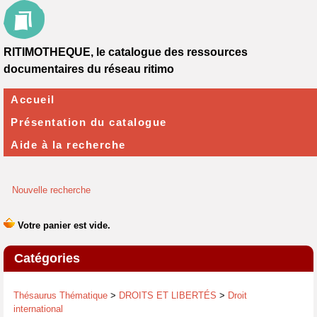
RITIMOTHEQUE, le catalogue des ressources
documentaires du réseau ritimo
Accueil
Présentation du catalogue
Aide à la recherche
Nouvelle recherche
Catégories
Thésaurus Thématique
>
DROITS ET LIBERTÉS
>
Droit
international