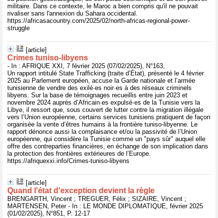
militaire. Dans ce contexte, le Maroc a bien compris qu'il ne pouvait
rivaliser sans l'annexion du Sahara occidental.
https://africasacountry.com/2025/02/north-africas-regional-power-
struggle
[article]
Crimes tuniso-libyens
- In : AFRIQUE XXI, 7 février 2025 (07/02/2025), N°163,
Un rapport intitulé State Trafficking (traite d’État), présenté le 4 février
2025 au Parlement européen, accuse la Garde nationale et l’armée
tunisienne de vendre des exilé·es noir·es à des réseaux criminels
libyens. Sur la base de témoignages recueillis entre juin 2023 et
novembre 2024 auprès d’Africain·es expulsé·es de la Tunisie vers la
Libye, il ressort que, sous couvert de lutter contre la migration illégale
vers l’Union européenne, certains services tunisiens pratiquent de façon
organisée la vente d’êtres humains à la frontière tuniso-libyenne. Le
rapport dénonce aussi la complaisance et/ou la passivité de l’Union
européenne, qui considère la Tunisie comme un "pays sûr" auquel elle
offre des contreparties financières, en échange de son implication dans
la protection des frontières extérieures de l’Europe.
https://afriquexxi.info/Crimes-tuniso-libyens
[article]
Quand l'état d'exception devient la règle
BRENGARTH, Vincent ; TREGUER, Félix ; SIZAIRE, Vincent ;
MARTENSEN, Peter - In : LE MONDE DIPLOMATIQUE, février 2025
(01/02/2025), N°851, P. 12-17