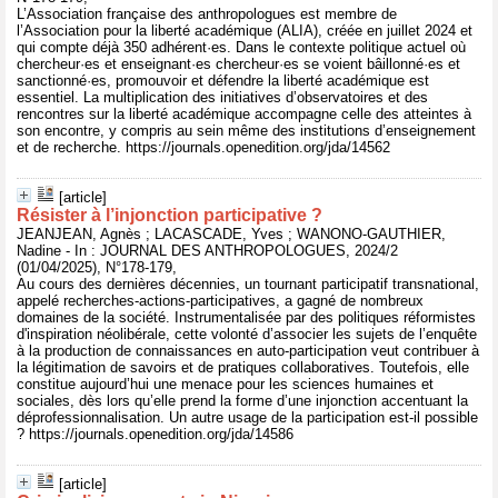
L’Association française des anthropologues est membre de
l’Association pour la liberté académique (ALIA), créée en juillet 2024 et
qui compte déjà 350 adhérent·es. Dans le contexte politique actuel où
chercheur·es et enseignant·es chercheur·es se voient bâillonné·es et
sanctionné·es, promouvoir et défendre la liberté académique est
essentiel. La multiplication des initiatives d’observatoires et des
rencontres sur la liberté académique accompagne celle des atteintes à
son encontre, y compris au sein même des institutions d’enseignement
et de recherche. https://journals.openedition.org/jda/14562
[article]
Résister à l’injonction participative ?
JEANJEAN, Agnès ; LACASCADE, Yves ; WANONO-GAUTHIER,
Nadine - In : JOURNAL DES ANTHROPOLOGUES, 2024/2
(01/04/2025), N°178-179,
Au cours des dernières décennies, un tournant participatif transnational,
appelé recherches-actions-participatives, a gagné de nombreux
domaines de la société. Instrumentalisée par des politiques réformistes
d'inspiration néolibérale, cette volonté d’associer les sujets de l’enquête
à la production de connaissances en auto-participation veut contribuer à
la légitimation de savoirs et de pratiques collaboratives. Toutefois, elle
constitue aujourd’hui une menace pour les sciences humaines et
sociales, dès lors qu’elle prend la forme d’une injonction accentuant la
déprofessionnalisation. Un autre usage de la participation est-il possible
? https://journals.openedition.org/jda/14586
[article]