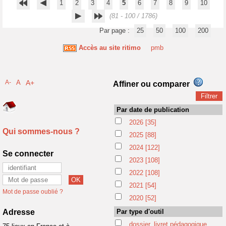
1
2
3
4
5
6
7
8
9
10
(81 - 100 / 1786)
Par page :
25
50
100
200
Accès au site ritimo
pmb
A-
A
A+
Affiner ou comparer
Par date de publication
2026
[35]
Qui sommes-nous ?
2025
[88]
2024
[122]
Se connecter
2023
[108]
2022
[108]
2021
[54]
Mot de passe oublié ?
2020
[52]
Adresse
Par type d'outil
dossier, livret pédagogique