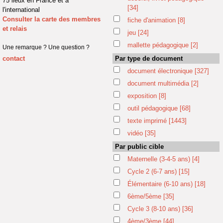
75 lieux en France et à
[34]
l'international
Consulter la carte des membres
fiche d'animation
[8]
et relais
jeu
[24]
mallette pédagogique
[2]
Une remarque ? Une question ?
contact
Par type de document
document électronique
[327]
document multimédia
[2]
exposition
[8]
outil pédagogique
[68]
texte imprimé
[1443]
vidéo
[35]
Par public cible
Maternelle (3-4-5 ans)
[4]
Cycle 2 (6-7 ans)
[15]
Élémentaire (6-10 ans)
[18]
6ème/5ème
[35]
Cycle 3 (8-10 ans)
[36]
4ème/3ème
[44]